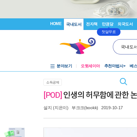
HOME
전자책
만권당
외국도서
국내도서
첫달무료
국내도
분야보기
오뒷세이아
추천마법사
베
소득공제
[POD]
인생의 허무함에 관한 논
설지
(지은이)
부크크(bookk)
2019-10-17