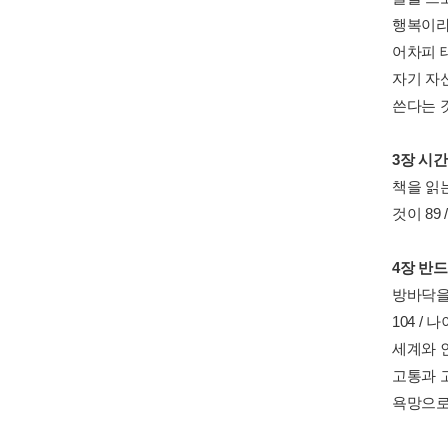
행복이라는
어차피 태
자기 자신
쓴다는 것은
3장 시
책을 읽는
것이 89
4장 반
방바닥을 
104 /
세계와 인
고통과 고
욕망으로부