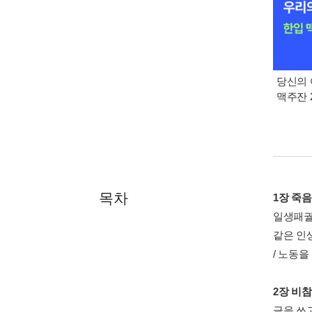
당신의 
맥주잔 2
목차
1장 죽
일생패궐 
같은 인생
/ 노동을
2장 비
글을 쓰고