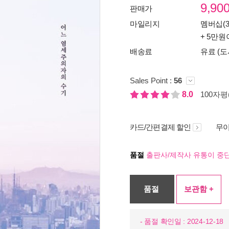
9,90
판매가
마일리지
멤버십(3
+ 5만원
배송료
유료 (도
Sales Point :
56
8.0
100자평(
카드/간편결제 할인
무이
품절
출판사/제작사 유통이 중단
품절
보관함 +
- 품절 확인일 : 2024-12-18