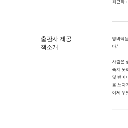
최근작 :
출판사 제공
방바닥을
책소개
다.’
사람은 
죽지 못
몇 번이
을 쓰다
이제 무