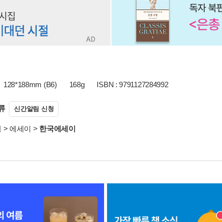
128*188mm (B6)
168g
ISBN : 9791127284992
류
신간알림 신청
서
>
에세이
>
한국에세이