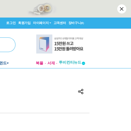
로그인
회원가입
마이페이지
고객센터
장바구니
(0)
투비컨티뉴드
펀드
북플
서재
창작플랫폼
투비컨티뉴드