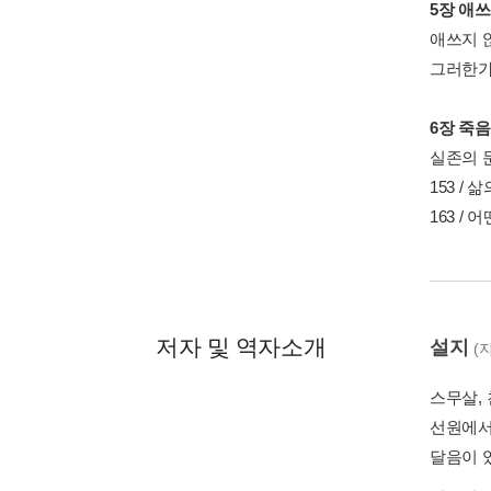
5장 애쓰
애쓰지 않
그러한가 
6장 죽
실존의 문
153 /
163 / 
저자 및 역자소개
설지
(
스무살,
선원에서
달음이 