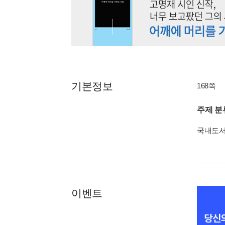
기본정보
168쪽
주제 분
국내도
이벤트