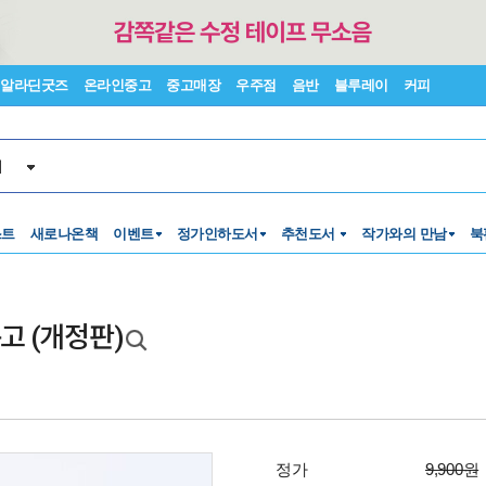
알라딘굿즈
온라인중고
중고매장
우주점
음반
블루레이
커피
서
스트
새로나온책
이벤트
정가인하도서
추천도서
작가와의 만남
북
고 (개정판)
정가
9,900원