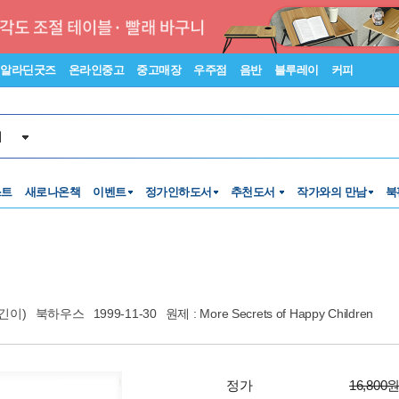
알라딘굿즈
온라인중고
중고매장
우주점
음반
블루레이
커피
서
스트
새로나온책
이벤트
정가인하도서
추천도서
작가와의 만남
북
긴이)
북하우스
1999-11-30
원제 : More Secrets of Happy Children
정가
16,800