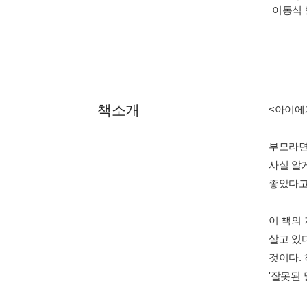
이동식 
책소개
<아이에
부모라면
사실 알
좋았다고
이 책의
살고 있
것이다.
'잘못된