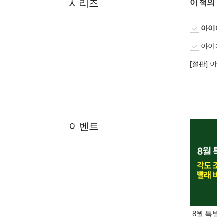
시리즈
이 책의
아이에
아이에
[절판]
아
이벤트
8월 특