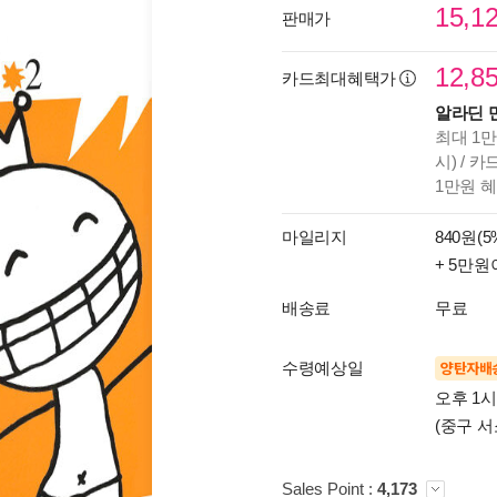
15,1
판매가
12,8
카드최대혜택가
알라딘 
최대 1만
시) / 
1만원 
마일리지
840원(5
+ 5만원
배송료
무료
수령예상일
양탄자배
오후 1
(중구 서
Sales Point :
4,173