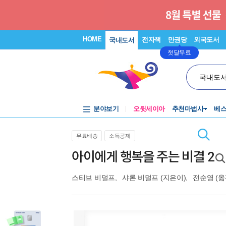
HOME
전자책
만권당
외국도서
국내도서
첫달무료
국내도
분야보기
오뒷세이아
추천마법사
베
무료배송
소득공제
아이에게 행복을 주는 비결 2
스티브 비덜프
,
샤론 비덜프
(지은이),
전순영
(옮