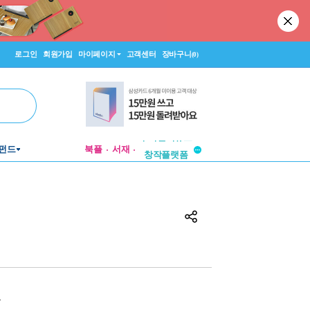
로그인
회원가입
마이페이지
고객센터
장바구니
(0)
투비컨티뉴드
펀드
북플
서재
창작플랫폼
투비컨티뉴드
원