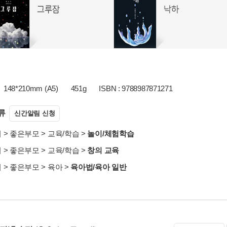
148*210mm (A5)
451g
ISBN : 9788987871271
류
신간알림 신청
서
>
좋은부모
>
교육/학습
>
놀이/체험학습
서
>
좋은부모
>
교육/학습
>
창의 교육
서
>
좋은부모
>
육아
>
육아법/육아 일반