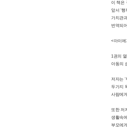
이 책은
앞서 '
가치관과
번역되어
<아이에
1권의 
아동의 
저자는 
두가지 
사람에게
또한 저
생활속에
부모에게