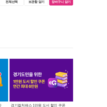
전체선택
보관함 담기
장바구니 담기
간
경기컬처패스 1만원 도서 할인 쿠폰
삼성카드가 쏜다! 알라