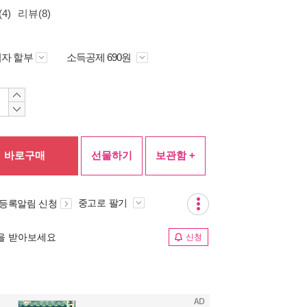
4)
리뷰(8)
자 할부
소득공제 690원
바로구매
선물하기
보관함 +
중고로 팔기
 등록알림 신청
림을 받아보세요
신청