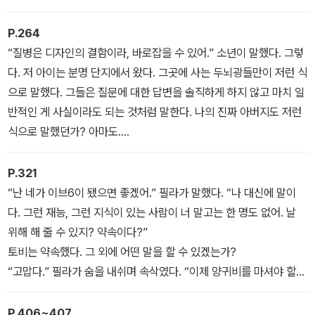
신이 그들에게 허락하신 땅에서 동물을 전멸시킨 자들이 물 없는 홍
수로 휩쓸려 가게 될 때를 대비해야 합니다.
P.264
“질병은 디자인의 결함이라, 바로잡을 수 있어.” 소년이 말했다. 그렇
다. 저 아이는 분명 단지에서 왔다. 그곳에 사는 두뇌광들만이 저런 식
으로 말했다. 그들은 질문에 대한 답변을 솔직하게 하지 않고 마치 일
반적인 게 사실이라도 되는 것처럼 말한다. 나의 진짜 아버지도 저런
식으로 말했던가? 아마도.
“그러니까 당신이 이 세상을 만든다면 더 잘 만들 수 있단 말인가
요?” 내가 물었다. 신보다 더 잘 만들 수 있느냐는 것이 내 질문의 요
P.321
지였다. 갑자기 내가 버니스처럼 종교적인 사람이라도 된 것 같은 기
“난 네가 이브6이 됐으면 좋겠어.” 필라가 말했다. “나 대신에 말이
분이 들었다. 정원사처럼 말이다.
다. 그런 재능, 그런 지식이 있는 사람이 너 말고는 한 명도 없어. 날
“맞아.” 소년이 말했다. “사실 난 그렇게 하려고 해.”
위해 해 줄 수 있지? 약속이다?”
토비는 약속했다. 그 외에 어떤 말을 할 수 있겠는가?
“고맙다.” 필라가 숨을 내쉬며 속삭였다. “이제 양귀비를 마셔야 할
것 같다. 빨간색 병, 그래, 저거다. 나의 여행길에 행운을 빌어 주렴.”
“저한테 그 모든 걸 가르쳐 주셔서 감사해요.” 토비가 말했다. 이걸 어
P.406~407