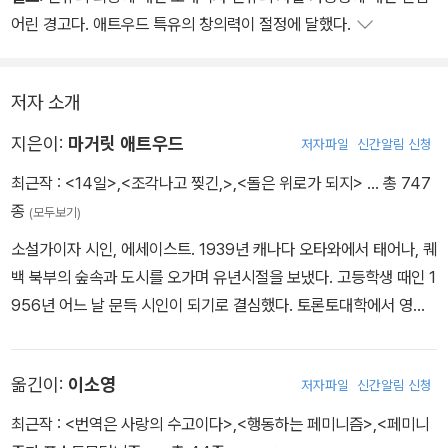
구불거리는 등뼈를 따라 흐르네.
어린 경고다. 애트우드 특유의 창의력이 절정에 달했다.
아, 뱀들처럼 나 역시 현명하다면
저자 소개
전체를 모두 감지할 텐데.
분별 있는 두뇌뿐만 아니라
지은이:
마거릿 애트우드
저자파일
신간알림 신청
기민하고 열렬한 영혼으로.
최근작 :
<14일>
,
<조각나고 찢긴,>
,
<돌은 위로가 되지>
… 총 747
종
(모두보기)
- 「신의 정원사들이 즐겨 부르는 찬양집」에서
소설가이자 시인, 에세이스트. 1939년 캐나다 오타와에서 태어나, 퀘
백 북부의 숲속과 도시를 오가며 유년시절을 보냈다. 고등학생 때인 1
956년 어느 날 문득 시인이 되기로 결심했다. 토론토대학에서 영문
학 학사학위를, 하버드대학교에서 석사학위를 받았다. 1961년 자비
로 첫 시집을 출간하고, 이어 1964년 펴낸 시집 《서클 게임》으로 캐
옮긴이:
이소영
저자파일
신간알림 신청
나다연방총독상을 수상했다. 그 후 꾸준히 시를 발표해 열다섯 권이
넘는 시집을 펴냈다. 대표적인 소설로는 《시녀 이야기》(1985), 《그
최근작 :
<번역은 사랑의 수고이다>
,
<행동하는 페미니즘>
,
<페미니
레이스》(1996), 《눈먼 암살자》(2000), 《증언들》(2019) 등이 있