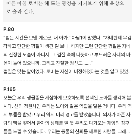
이른 아침 토비는 해 뜨는 광경을 지켜보기 위해 옥상으
로 올라 간다.
한편 어머니를 따라 신의 정원사에 들어와 그곳에서 유년기를 보낸
렌은 어머니에게 버림받고 성인 클럽 댄서로 일한다. '물 없는 홍수'가
P.80
닥쳐왔을 때 클럽 내부의 격리실에 있어 화를 피한 렌은 내심 의지하
“힘든 시간을 보낸 게로군. 내 아가.” 아담1이 말했다. “자네한테 무감
던 토비를 찾아 길을 나선다. 재회한 토비와 렌은 동료들을 구하러 나
각하고 단단한 껍질이 생긴 걸 보니. 하지만 그런 단단한 껍질은 자네
서고, 그 과정에서 전작의 주인공 지미와 크레이커들의 흔적을 발견
의 진정한 모습이 아니지. 그 껍질 속에 따뜻하고 부드러운 자네의 마
한다.
음이 들어 있으니까. 그리고 친절한 정신도…….”
껍질은 맞는 말이었다. 토비는 자신이 비정해졌다는 것을 알고 있었
다. 하지만 그녀의 껍질은 무기였다. 그게 없다면 토비는 곤죽이 될 것
이다.
P.165
오늘은 우리 생물종을 세심하게 보호하도록 선택된 노아를 생각해 봅
시다. 신의 정원사인 우리는 노아와 같은 역할을 맡은 겁니다. 우리 역
시 부름을 받았고 우리 역시 미리 경고를 받았습니다. 의사가 아픈 사
람의 맥을 짚어서 환자의 상태를 알 듯 우리도 다가오는 재앙의 징후
들을 느낄 수 있습니다. 우리는 동물의 신뢰를 깨트린 사람들, 그래요,