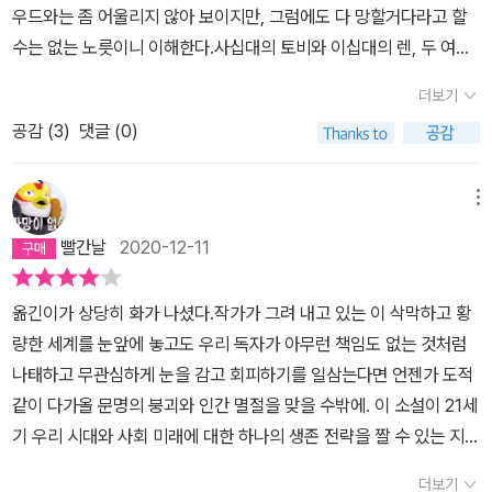
우드와는 좀 어울리지 않아 보이지만, 그럼에도 다 망할거다라고 할
시작에는 아담1의 연설이 있고, '신의 정원사들이 즐겨 부르는 찬양
수는 없는 노릇이니 이해한다.사십대의 토비와 이십대의 렌, 두 여성
집'에서라고 되어 있는 노래(시)가 실려 있다. 그리고 토비의 이야기
의 생각과 행로가 모든 희망과 비전이랄수는 없겠지만.. 많은 의미들
와 렌의 이야기가 교차되어 전개된다.두 인물은 모두 신의 정원사 집
더보기
이 함축되어 있는 2부.1권보다 훨씬 몰입감 있게 읽었다.- 가까이에서
단과 함께 생활한 경험이 있다. 여기에 나이가 많은 토비는 이브의 직
공감 (
3
)
댓글 (0)
보면 모든 게 너무나 다르다. - 15- 그들은 우리를 극단적인 음식 취
책까지 올라간다. 물론 신의 존재를 완전히 믿지는 않지만, 그들에게
향과 형편없는 패션 감각, 거기에다가 쇼핑에 대한 청교도적인 태도
온전히 받아들여진 경험으로 토비는 그들의 생활방식을 긍정하게 된
까지 결합시킨 왜곡된 광신자로 생각 하지. 하지만 우리한테는 그들
메뉴
다.이들의 생활방식은 생명을 사랑하는 것이다. 동물들을 먹지 않는
이 원하는 게 하나도 없잖아. 그러니까 우리에겐 테러리스트의 자격
채식 위주의 생활을 하면서, 인간이 다른 종들을 멸종시키는 행위는
빨간날
2020-12-11
이 없는 거야. 그러니 토비 아가씨, 안심하고 편안히 주무세요. 천사들
잘못된 것이라고 한다. 그리고 물이 없는 홍수의 해가 올 것이라 믿고
이 그대를 지켜 준답니다.별난 천사들이라고 토비는 생각했다. - 94-
있다.그러니 토비의 이야기를 통해서 환경, 생태의 문제에 접근할 수
옮긴이가 상당히 화가 나셨다.작가가 그려 내고 있는 이 삭막하고 황
어째서 그녀가 살아남았을까? 셀 수 없이 많고 많은 사람들 중에서
가 있다. 우리의 생활이 어떠해야 하는지, 우리가 지금의 생활방식을
량한 세계를 눈앞에 놓고도 우리 독자가 아무런 책임도 없는 것처럼
말이다. 어째서 나이가 더 어리고 더 낙관적이고 더 신선한 세포를 지
유지한다면 지구가 7개가 있어서 안 될 것이라는 말이 있는데, 토비
나태하고 무관심하게 눈을 감고 회피하기를 일삼는다면 언젠가 도적
닌 사람이 아니고 하필 토비란 말인가? 자신이 살아남은 것은 어떤
의 이야기를 통해서 어떤 삶을 살아야 하는지를 생각하게 된다.렌 역
같이 다가올 문명의 붕괴와 인간 멸절을 맞을 수밖에. 이 소설이 21세
특별한 이유가 있기 때문이라는 것을 토비는 믿어야 했다. 증인이 되
시 마찬가지다. 렌은 다양한 경험을 한다. 아직 미래를 살아갈 세대다.
기 우리 시대와 사회 미래에 대한 하나의 생존 전략을 짤 수 있는 지혜
기 위해서, 메시지를 전달하기 위해서, 적어도 총체적인 파멸로부터
토비가 어느 정도 책임있는 세대라면, 렌은 그들이 만든 세상을 물려
의 책으로 기쁘게 받아들여지기를 기대해 본다.- P765
뭔가를 지켜 내기 위해서 말이다. 믿어야만 하는데 토비는 그럴 수가
더보기
받아 살아가야 할 세대다. 그러니 렌은 약한 존재로 나올 수밖에 없