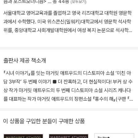
즘과 포스트모더니즘>
… 총 44종
(모두보기)
다. 두 번의 부커상을 비롯해, 아서클라크상, 프란츠카프카상, 미국P
서울대학교 영어교육과를 졸업하고 영국 리즈대학교 대학원 영문학
EN협회평생공로상 등을 받았다.
과에서 수학했다. 미국 위스콘신(밀워키)대학교에서 영문학 석사학
위를, 중앙대학교 사회개발대학원에서 여성 복지 논문으로 석사학위
를 받았다. 고려대, 경희대, 한양대 강사를 역임했고 현재 전문 번역
가, 자유 기고가로 활동 중이다. 옮긴 책으로 『사바나의 개미 언덕』,
『신의 화살』, 『더 이상 평안은 없다』, 『내 인생, 단 하나뿐인 이야기』,
출판사 제공 책소개
『브루스터플레이스의 여자들』, 『행동하는 페미니즘』 등이 있다.
『시녀 이야기』를 잇는 마거릿 애트우드의 디스토피아 소설 ‘미친 아
담 3부작’ 두 번째 이야기 ■ 더 잔혹하고, 더 현실적이다! 부커 상 수
상 작가 마거릿 애트우드의 두 번째 디스토피아 소설 시리즈 캐나다
를 대표하는 작가 마거릿 애트우드의 장편소설 『홍수의 해』(구판 『홍
수』)가 민음사에서 출간되었다. 『홍수의 해』는 『시녀 이야기』(1985)
에 이은 애트우드의 두 번째 디스토피아 소설 시리즈인 ‘미친 아담 3
이 상품을 구입한 분들이 구매한 상품
부작’ 2권이다. 전작 『오릭스와 크레이크』가 남성 화자인 지미-눈사
람을 중심으로 인류의 멸망 과정을 절망적으로 묘사했다면, 『홍수의