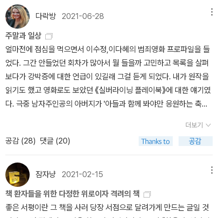
심심하면 한 번 더 읽을 용의 있다. 나 너 좋아하냐? (이민호 톤으로) ​​
게 할 방법은 무엇인가? (388쪽) 해답은 389쪽부터 쭉 이어진다. <
는, 이제 그 기능을 상실해버린 듯이 보였던 고전적인 직업군에 속하
읽고 또 읽고, 책을 펴게 되면 일부러 찾아 한 번씩 더 읽는다. 나는
8. 우리 죽은 자들이 깨어날 때 ​『제2의 성』, 『가부장제의 창조』, 『여
다락방
2021-06-28
메뉴
시녀 이야기>를 좋아하시는 분이라면 꼭 찾아서 읽어보실 만한 좋은
는 이 사람들이 어떤 역할을 할 수 있는가, 혹은 해야 하는가를 몸소
만찬회 같은 데도 참석하지 않고 영화 구경도 가지 않고 텔레비전도
성과 광기』는 모두 2000년 이전에 나온 책들이라 울상이었는데, 에
주말과 일상
글이라고 말씀드린다. 이 문단은 요즘 읽는 책과도 겹쳐 남겨 두어야
실천하고 있는 것이 아닐까.. 자.. 그렇다면 3부작의 마지막 권인 <미
보지 않는다. 휴대전화나 VCR나 DVD플레이어나 컴퓨터도 가지고
이드리언 리치의 이 책이 있어서 반가웠다. 전사이자 시인인 에이드
얼마전에 점심을 먹으면서 이수정,이다혜의 범죄영화 프로파일을 들
지 싶다. 프리던의 <여성성의 신화>는 대학 교육을 받았음에도 너희
친 아담>에서 그녀는 2권에서 멈춰버린 그 종말론적 세상에 다시 어
있지 않다. 나는 계속 타자기의 시대를 살고 있고, 월드와이드웹이 뭔
리언 리치. 이 세상 모든 페미니스트들의 우상. 나의 우상. ​가정에 매
었다. 그간 안들었던 회차가 많아서 뭘 들을까 고민하고 목록을 살펴
의 진짜 학위는 미시즈(Mrs)라고 세뇌당했던 미국 여성들의 심금을
떤 이야기를 만들어내려고 하는 것일지..
지도 모른다. 선거 같은 것도 더는 신경 쓰지 않는다. 나는 하루의 대
이지 않는 여성, 이성애적 짝짓기와 출산의 법칙을 거스른 여성은 남
보다가 강박증에 대한 언급이 있길래 그걸 듣게 되었다. 내가 원작을
울렸습니다. 하지만 캐나다의 젊은 여성들에게는 이런 '집안의 주인'
부분을, 대개 밤늦게까지 글을 쓰며 보낸다. 독서도 하는데, 주로 학생
성 헤게모니에 커다란 위협을 가한 것으로 여겨졌다. 그런데도 이런
읽기도 했고 영화로도 보았던 《실버라이닝 플레이북》에 대한 얘기였
세뇌가 크게 힘을 쓰지 못했습니다. 우리는 문화적으로 후미진 곳에
때 처음 접했던 책들을 읽는다. (『유령 퇴장』, 13쪽) 나는 대학을 집에
여성들은 선교사로, 수녀로, 교사로, 간호사로, 결혼하지 않은 이모나
다. 극중 남자주인공의 아버지가 '아들과 함께 봐야만 응원하는 축구
살았고, 여전히 하늘을 나는 말괄량이 어밀리아 에어하트의 날개 아
서 다녔고, 직장도 집에서 출퇴근할 수 있는 곳이어서 굳이 독립이 필
고모로, 사회를 위해 자신의 역할을 다하라는 기대를 받았고, 중산층
팀이 이긴다'는 징크스를 가지고 있다. 자연스레 징크스에 대한 얘기
래 있었습니다. 거기다 우리에겐 『샤틀레인(Chatelaine)』이라는 여
요하다고 생각하지 않았다. 지금에서야 집이 편해서 떠날 생각을 안
이면 노동력을 팔지 말고 무상으로 제공해야 했으며, 여성의 처지에
더보기
가 나왔는데, 강박증을 가지고 있는 사람들은 징크스를 가진 사람들
성 잡지가 있었죠. (384쪽) 마지막 문단(398쪽) 속의 ‘책의 운명’에
했던 게 아닌가 생각한다. 결혼 직전에 집을 잠깐 나온 적이 있는데,
대해 말하고 싶어도 온화하게 말해야 했다. 그러나 모순되게도 이들
공감 (
28
)
댓글 (20)
이 많다는 거였다. 나는 내가 가진 강박증을 알고 있고 그래서 들었던
대한 애트우드의 의견은 정희진 선생님의 것과 아주 똑같아서 역시
어린 사촌 동생들과 서울 생활을 시작하는 이모가 무섭다고 하셔서
은 아이들에게 매시간 매인 존재가 아니었기 때문에 명상하고 관찰하
건데, 징크스와 연결되어 있다니. 이건 당연하겠구나, 들으면서 생각
‘대가들은 서로 통하는구나’ 하는 생각을 자연스레 하게 된다. 대가들
이모 댁에서 일 년 정도 같이 살았다. 이모가 차려 주시는 아침밥을 먹
고 글을 쓸 시간이 있었고, 일반적인 여성들의 경험에 관한 강력한 통
했다. 징크스도 강박도 모두 불안으로부터 오는 것이었다. 이것이 제
은 서로 통한다. 애트우드의 소설은 시녀 이야기, 그레이스, 미친 아
잠자냥
2021-02-15
메뉴
고 출근해서, 저녁에 돌아오면 엄마를 만날 수 있어서 멀리 떠난 느낌
찰력을 우리에게 전해주었다. 샬럿 브론테(첫 임신 중 사망), 마거릿
대로 될 것 같지 않다는, 이것이 안될지도 모른다는, 그러니까 그 불안
담 3부작, 눈먼 암살자, 증언들,을 읽었으니, 총 8권을 읽었다. 전작을
이 없었다. 결혼하니 두 식구였고, 곧 세 식구, 연이어 네 식구가 되었
풀러(주요 업적은 아이를 낳기 전에 이루어졌다), 조지 엘리엇, 에밀
책 환자들을 위한 다정한 위로이자 격려의 책
은 어떤 불안인지에 대해 다르겠지만 징크스가 강박을 불러오는 것은
결심했던 작가이니 마저 읽는다면 올해 읽자, 하는 마음이다. 살아계
다. 혼자인 적이 없었고, 혼자일 수 없었다. 그런 내가, 고독보다 고립
리 브론테, 에밀리 디킨슨, 크리스티나 로제티, 버지니아 울프, 시몬
좋은 서평이란 그 책을 사러 당장 서점으로 달려가게 만드는 글일 것
필연적으로 느껴졌다. 많은 징크스는 더 큰 강박이 아닐까.전에도 얘
실 때 읽어야지, 하는 그런 마음. 존경하는 애트우드 대모의 만수무강
에 가까운 삶을 사는 필립 로스의 주인공에게서 찾고 싶었던 건 무엇