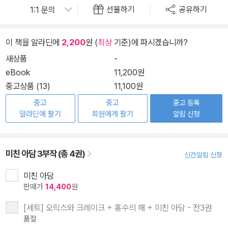
선물하기
공유하기
이 책을 알라딘에
2,200
원 (
최상
기준)에 파시겠습니까?
새상품
-
eBook
11,200원
중고상품 (13)
11,100원
중고
중고
중고 등록
알라딘에 팔기
회원에게 팔기
알림 신청
미친 아담 3부작 (총 4권)
신간알림 신청
미친 아담
판매가
14,400
원
[세트] 오릭스와 크레이크 + 홍수의 해 + 미친 아담 - 전3권
품절