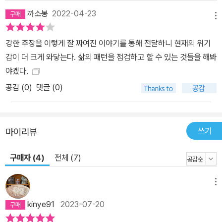
름을 물려받고 본격적으로 무리의 멤버들을 돕게 된다. 세상과 고립
까소봉
2022-04-23
메뉴
된 에덴절벽 옥상 정원에서 신의 정원사들은 조용하고 평화롭게 생활
하지만, 안팎의 문제들이 불거지며 무리의 와해를 앞두게 된다. 렌은
강한 주장을 이렇게 잘 짜여진 이야기를 통해 전달하니 현재의 위기
어머니와 함께 원래 살던 보호구역으로 돌아가지만, 어머니에게 버림
감이 더 크게 와닿는다. 삶의 패턴을 점검하고 할 수 있는 것들을 해봐
받고 성인 댄스 클럽에 취직해 돈벌이를 한다. 토비는 자신을 추격하
야겠다.
는 블랑코를 피해 외모를 바꾸고 새론당신 스파에서 일하며 남몰래
공감 (
0
)
댓글 (0)
반체제 운동가들을 돕는다. 그러던 중 신의 정원사들이 ‘물 없는 홍
수’라 부르던 대재앙이 들이닥치고, 인류의 태반이 사망한 상태에서
토비와 렌은 살아남는다. 우여곡절 끝에 재회한 두 사람은 아만다를
쓰기
비롯한 생존 동료들을 찾아 길을 나선다. 끊임없이 닥쳐오는 위협과
마이리뷰
불안 속에서도 이들은 서로를 포기하지 않고 인간성의 마지막 끈을
구매자 (4)
전체 (7)
놓지 않기 위해 노력한다. 그런 그들 앞에 『오릭스와 크레이크』의 주
인공 지미와, 크레이크가 만들어 낸 종족 크레이커가 나타난다. 이들
메뉴
의 출현은 살아남은 이들에게 희망을 의미할까, 절망을 의미할까. ■
미친 아담 3부작 소개 1권 『오릭스와 크레이크』(Oryx and Crake)
kinye91
2023-07-20
유전자 조작으로 모든 것이 가능해진 시대, 천재 과학자 크레이크는