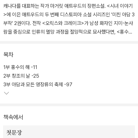
캐나다를 대표하는 작가 마거릿 애트우드의 장편소설. <시녀 이야기
>에 이은 애트우드의 두 번째 디스토피아 소설 시리즈인 '미친 아담 3
부작' 2권이다. 전작 <오릭스와 크레이크>가 남성 화자인 지미-눈사
람을 중심으로 인류의 멸망 과정을 절망적으로 묘사했다면, <홍수의
해>는 대재앙이 휩쓸고 지나간 지구에서 생존 투쟁을 벌이는 여성들
의 연대에 초점을 맞추었다. 극단적인 절망의 상황에서도 서로를 보
목차
듬고 챙기며 함께 살아남기 위해 싸우는 여성들의 모습에서 페미니즘
작가 마거릿 애트우드의 진면목을 발견할 수 있다.
1부 홍수의 해 -11
2부 창조의 날 -25
'물 없는 홍수'가 세상을 쓸고 지나간 세계, 간신히 살아남은 두 여성
3부 아담과 모든 영장류의 축제 -97
토비와 렌은 저마다 과거를 회상한다. 부모를 여읜 토비는 일터에서
학대를 당하다 환경주의자 단체 '신의 정원사'에 구출된다. 남성 지도
자인 아담과 여성 지도자인 이브 들이 이끄는 신의 정원사 내부에서
책속에서
약초학과 양봉을 배운 토비는 이브6으로 선발된다. 그러나 과거 그녀
를 학대했던 블랑코가 신의 정원사를 공격하자 토비는 정체를 숨기고
첫문장
스파에 취직해 일하며 반체제 투쟁을 벌이는 이들을 돕는다.