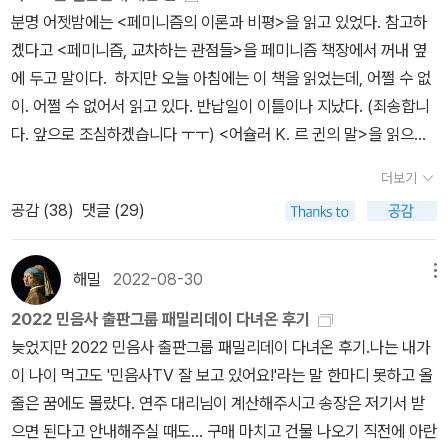
억이 난다. 한글로, 영어로 한 번씩 읽었는데, 진지하게. 이탈리아어를
분명 어젯밤에는 <페미니즘의 이론과 비평>을 읽고 있었다. 참고하
하루에 읽을 수 있는 집중력은 이미 사라진 지 오래됐지만.. 어제는 날
배우고 싶다,라는 생각이 들게 했던 책이다. 강렬 스포. 나의 눈부신
겠다고 <페미니즘, 교차하는 관점들>을 페미니즘 책장에서 꺼내 옆
도 음산하고 비도 내렸고.. 또 몸상태도 안 좋아서.. 일찌감치 다른 작
친구는 릴라가 아니다. 니노 개새도 아니고. 그럼 누굴까? 나의 눈부
에 두고 말이다. 하지만 오늘 아침에는 이 책을 읽었는데, 어쩔 수 없
업들을 포기하고 점심을 먹고 바로 책을 꺼내들었다.. <오릭스와 크
신 친구는? ​​ 3. Lucy by the sea ​엘리자베스 스트라우트의 책 중에
이. 어쩔 수 없어서 읽고 있다. 반납일이 이틀이나 지났다. (죄송합니
레이그>의 무대가 최첨단 바이오기술을 관리하는 기업체 단지의 세
가장 아름답다. 화해와 화합의 메시지를 기꺼이 환영하는 것은 아니
다. 앞으로 조심하겠습니다 ㅜㅜ) <어슐러 K. 르 귄의 말>을 읽으면
계였다면, <홍수의 해>의 무대는 전작에서 얼핏얼핏 보였던 단지 바
지만, 우리의 삶이 그렇다는 걸 이 책은 보여준다. 예상대로 되지 않
서 르 귄과 마거릿 애트우드 사이의 ‘SF 논쟁’에 대해 알게 된 나는,
깥의 평민촌 세계다. 이미 전작이 구축한 세계를 서로 다른 두 명의 여
고, 소중한 것을 잃어버리기도 하지만, 가끔 그 소중한 무엇이 내 무릎
더보기
마침 집에 있던 이 책 속에 애트우드가 자신의 글이 SF라는 걸 인정
성의 시점에서 재서사화하는 스타일이기 때문에, 전작의 세계에 익숙
위에 날아올 때가 있다는 것. 나비처럼. 나비처럼 나폴나폴. ​​ 4. The l
공감 (
38
)
댓글 (29)
하면서 두 사람 간의 대화를 썼던 에세이가 들어있나 찾아보았다. (알
한 독자들이라면 쉽게 다가갈 수 있는 텍스트이다.. 더구나 소설의 중
ove hypothesis ​나를 로맨스 소설로 이끌었던 최고의 문제작. 이
고 계시는 분, 저 좀 알려주세요^^) 제목을 보면서 추측할 수밖에 없
반부에 접어들면서 저자는 전작의 주인공들인 글렌과 지미의 동선
책을 읽은 후, 나는 이전의 나로 돌아갈 수 없었는데, 돌아갈 수 없어
었는데, 그 글을 찾지 못했고, 대신 <우리는 어슐러 르 귄을 잃었다.
을 토비, 렌의 동선과 연결시키면서 독자들의 흥미를 배가시키는 친
해밀
2022-08-30
메뉴
서 길을 잃었고. 헤매는 길에 이런저런 책들을 많이도 만났다. 그중에,
우리에게 그녀가 가장 필요할 때>를 보게 됐다. 그다음에는 <도리스
절도 베풀어준다.. 하지만 전작의 지미, 즉 스노우맨의 무기력함에 비
내가 읽어왔던 로맨스 소설 중에 딱 한 권을 고르라 하면 나는 이 책을
2022 민음사 출판그룹 패밀리데이 다녀온 후기
레싱>이라는 제목의 레싱에 관한 추모글을 읽었고, 글쓰기와 이메일
한다면, 홍수 이후 살아남은 주인공 여성들이 끊임없이 현 상황을 개
고를 것 같다. 21세기 최고의 로맨스. ​​ 5. 깜박깜박 도깨비 ​정희진쌤
늦었지만 2022 민음사 출판그룹 패밀리데이 다녀온 후기.​나는 내가
& 편지 쓰기, 그리고 ‘레시피 박스’에 관한 유쾌한 일기인 <글 쓰는 삶
척해내고, 또 이를 통해 성장해나간다는 점에서, 마치 예전에 보았던
이 10권 중에 글씨 없는 그림책(『노란 우산』) 고르신 것 보고 영감 받
이 나이 먹고도 '민음사TV 잘 보고 있어요!'라는 말 한마디 못하고 올
>을 읽었다. 그리고 이 글 <<시녀 이야기>를 회고하며>를 읽었
<델마와 루이스>를 연상시키는 페미니즘적 로드 무비같다는 느낌도
아 동화책 중에서 골라봤다. 깜박깜박 잊어버리면서 나를 위해 애쓰
줄은 꿈에도 몰랐다. 연주 대리님이 계산해주시고 송장은 저기서 받
다. 그때 우리 파티에 온 작가들 중에 35세의 젊은 여성이 있었는데,
들었고.. 또 파국의 시대에서 <여성성>의 힘에 대해 생각해볼 수 있
는 그 착한 도깨비. 내게는 그런 도깨비가 있다. 감사할 일이다. ​​ 6. 나
으면 된다고 안내해주실 때도... 구매 마치고 건물 나오기 직전에 아란
심장마비가 올 것 같다며 도움을 구했습니다. 그녀는 전에도 심장마
는 계기를 준다는 점에서 페미니스트로서 저자의 입장도 강하게 드러