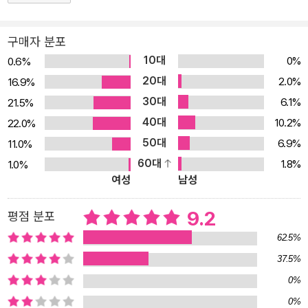
대한 직접적인 메시지를 던지는 환경 소설이자 페미니즘 소설 마거릿
애트우드가 통제되지 않은 생명공학 기술의 위험성을 처음 이야기한
구매자 분포
것은 1985년 발표한 『시녀 이야기』에서였다. 생식의 도구로만 존재
10대
0%
0.6%
하는 작품 속 여성들은 당시 사회에 큰 충격을 안겨 주었다. 그로부터
20대
2.0%
16.9%
20년 뒤 발표한 『오릭스와 크레이크』에서 애트우드는 신의 영역에
30대
6.1%
21.5%
도전하는 인간의 욕망이 가져올 파국을 더 직접적으로 예견했다. 이
40대
10.2%
22.0%
두 작품들이 맹목적인 과학의 위험성을 구체적인 사건들을 통해 그렸
50대
다면, 『홍수의 해』에서는 환경주의자이자 페미니스트 작가로서 애트
6.9%
11.0%
우드의 모습을 선명하게 확인할 수 있다. 엄격한 채식주의를 실천하
60대
1.8%
1.0%
여성
남성
며 자연에서 나온 것만 입고 사용하는 신의 정원사나 그들이 성인으
로 숭배하는 과거의 환경 운동가들, 멸종 동식물의 이름을 닉네임으
9.2
평점 분포
로 사용하는 ‘미친 아담’과 세계 곳곳에서 테러를 벌이는 환경 게릴라
62.5%
등 작중에 담긴 뚜렷한 환경주의적 장치들로 『홍수의 해』는 영국 《옵
저버》에 의해 환경 분야 필독서로 선정되기도 했다. 또한 남성 화자인
37.5%
지미를 중심으로 서술된 『오릭스와 크레이크』와 달리, 『홍수의 해』
0%
주요 인물들은 대부분 여성으로 설정되어 있다. 전사와 치유자의 면
0%