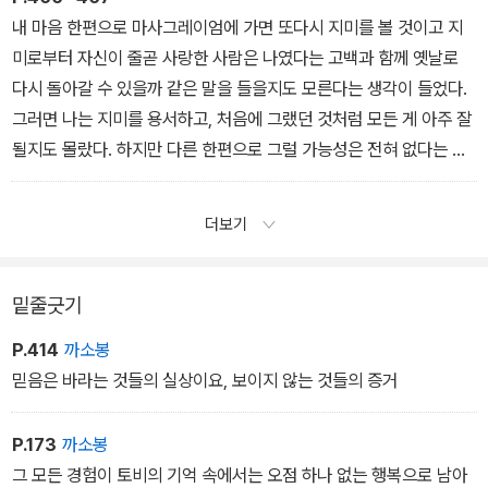
떻게 견딜 수 있단 말인가. 토비는 생각했다. 내가 필라를 죽이고 있다
내 마음 한편으로 마사그레이엄에 가면 또다시 지미를 볼 것이고 지
니. 아니, 죽는 걸 도와주고 있다니. 필라의 소원을 실현시켜 주는구
미로부터 자신이 줄곧 사랑한 사람은 나였다는 고백과 함께 옛날로
나.
다시 돌아갈 수 있을까 같은 말을 들을지도 모른다는 생각이 들었다.
그러면 나는 지미를 용서하고, 처음에 그랬던 것처럼 모든 게 아주 잘
될지도 몰랐다. 하지만 다른 한편으로 그럴 가능성은 전혀 없다는 사
실도 알았다. 사람들은 아주 상반된 두 가지를 동시에 믿을 수 있다고
아담1은 말했다. 그리고 그 말이 사실이라는 걸 난 그때 깨달았다.
더보기
밑줄긋기
P.414
까소봉
믿음은 바라는 것들의 실상이요, 보이지 않는 것들의 증거
P.173
까소봉
그 모든 경험이 토비의 기억 속에서는 오점 하나 없는 행복으로 남아