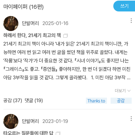
쓰기
마이페이퍼 (16편)
이제 사태는 중국, 한국, 일본, 이탈리아 등 몇 개의 국가만이 아닌 전
을 만들 가능성을 제시하고 있다. 그렇게 소설은 3권으로 넘어가게
세계로 확산될 것이라는 점이다.. 징조는 벌써 나타나고 있다.. 코로나
된다.소설이 방대하다. 방대한데 한번 읽기 시작하면 손을 떼기가 힘
단발머리
2025-01-16
메뉴
19의 '판데믹'은 이미 시작된 것이다.. 이번 사태가 과연 자연발생적
들다. 오랜만에 2권을 읽었는데도 읽으면서 1권을 환기하게 된다. 1
인 것인지, 아니면 (잠깐 유행했던 괴담처럼) 중국 우한의 한 연구소
권에 나왔던 인물들이 2권에 토비나 렌과 연결이 되기 때문이다. 토
하래서 한다, 21세기 최고의 책
의 실험 과정에서 발생한 것인지 밝혀지기까지는 많은 시간이 걸릴
비와 렌이 위기를 헤쳐나가는 과정이 손에 땀을 쥐고 읽게 하고, 소설
21세기 최고의 책이 아니라 '내가 읽은' 21세기 최고의 책이니깐, 가
것이다.. 아니, 원인 규명은 불가능할 지도 모른다.. 어떤 집단의 의도
의 각 장에 나오는 날짜 이름이 된 사람들의 이름을 찾아보는 재미도
능하면 여러 번 읽고 여러 번 글을 썼던 책을 위주로 골랐다. ​내게는
적인 생화학 테러는 아닌 것 같으니까.. 코로나 19의 낮은 치사율이
있다.몇몇은 쉽게 파악이 되는데, 이 소설에 나온 날짜 이름이 된 인물
'작품'보다 '작가'가 더 중요한 것 같다. 『시녀 이야기』도 좋지만 나는
그나마 불행 중 다행인지도 모른다.. 하지만 이번 사태가 우리에게 주
들을 한데 모아놓으면 환경, 생태 운동가들 열전이 되기도 하겠다는
『그레이스』도 좋고. 『증언들』 좋아하지만, 한 번 더 읽겠다 하면 미친
는 교훈은 이제 얼마든지 이런 바이러스균을 퍼뜨리는 것에 의해 한
생각이 든다.3권이 기대된다.
아담 3부작을 읽을 것 같다. 그렇게 골라봤다. ​ ​ 1. 미친 아담 3부작 ​애
국가가, 아니 전세계가 파국의 상황에 치달을 수 있다는 것.. 그리고
트우드 작가님, 제가 전작 읽기 하려 했는데, 아직도 3-4권 남았어요.
더보기
그런 악마적인 유혹에서 인류사회가 자유로울 수 있을까 하는 두려움
노벨문학상 타셔야 하는데, 한강 작가님도 타셔야 해서, 올해는 어쩔
이다.. 우리의 과학기술은 놀랍게도, 아니 안타깝게도 이미 그러한 상
공감 (
37
)
댓글 (19)
수 없었어요. 마침 저희도 '비상 계엄'이라 딱이었구요. 오래오래 사세
황을 만들어낼 수 있는 충분한 성취를 이루어내지 않았는가.. <인류
요. 꼭! 노벨문학상 받으셔야 합니다. ​​ 2. 나의 눈부신 친구 ​이 책 읽어
멸종계획>, <인간종말마라톤>은 가시적인 것이 되었다.. 2월 28일
본 사람들 다 그렇게 말하지만, 나 역시 얇지 않은 이 책을 읽으며 팔
단발머리
2023-01-19
메뉴
하루 꼬박 <홍수의 해>를 읽었다..전작 <오릭스와 크레이그>를 읽은
뚝 운동을 반복하고 낮과 밤을, 그리고 다음 밤을 하얗게 지새웠던 기
타오르는 질문들에 대한 답
지 2개월 만이다.. 인터넷과 스마트폰 시대로 접어들면서, 책 한 권을