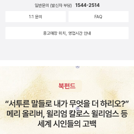
그래도 호기심에 쿠팡프레시를 두 번 이용해 봤는데, 아침 6시 40분
다. 등장인물 대부분은 대단찮고 모멸스러운 삶을 살아가며 그 모습
너에 놓인 애트우드의 책을 들었다 놓는 걸 보는 순간, 아아, 우리가
평』. 1969년 출간 당시 미국 도서관들이 금서로 지정하고, 호주에서
1544-2514
일반문의 (발신자 부담)
서도 채소 재배 농장에서 비슷한 일이 있었다. 보이지 않는 곳에서 저
에 집 앞에 물건이 놓여있으니 신기하기는 했다. 하지만 실온보관, 냉
은 감상주의도 냉소도 없이 그려진다. 인간애를 치켜세우지도 않지
언젠가는 기어코 만나겠구나, 했다. 애트우드가 우리를 만나게 해주
는 금수 조치되어 펭귄북스가 밀매까지 단행했던 시대적 문제작(알라
임금 노동을 하고 있는 타국의 노동자들. 그들의 안전이 우리의 안전
장, 냉동의 물품이 각각 따로 포장되다 보니 재활용 쓰레기가 만만치
1:1 문의
FAQ
만, 깎아내리지도 않는다. 그게 얼마나 연약한지 알기에 저자들의 필
겠구나, 애트우드는 우리의 접점이 되겠구나, 하면서 짜릿해졌다. 어
딘 책소개)인데, 내게는, 식사 시간에 자리에서 벌떡 일어나 욕실에
과 생각보다 훨씬 더 긴밀히 연결되어 있음을 확인하는 순간. 우리가
않게 나왔다. 그래서 두 번 이용하고 말았는데, 코로나가 길어지면서
치는 부드럽다’고 말한다. 이탈로 칼비노의 《완전판 우주만화》(우리
쩌면 조카는 이 시기가 지나면 판타지를 멀리하게 될지도 모르지만,
들어가 땀을 뻘뻘 흘리는 그 장면이 정말 1도 야하지 않았다. ‘인간이
할 수 있는 일이란 무엇일까. 안전에 대한 강박, 안전함에 대한 집착
메뉴 돌려막기가 한계에 도달해 마켓컬리를 기웃거려보았다. 아이들
중고매장 위치, 영업시간 안내
나라에서는 《우주만화》, 《모든 우주만화》로 번역)를 평하는 글도 아
그리고 어쩌면 계속계속 판타지를 좋아할지도 모르지만, 어떻게 되든
야 쥐야?’를 비롯한 명대사에서 풍겨나는 자식에 대한 유대인 부모의
이 더 강고해지면 무슨 일이 생길까. 마거릿 애트우드의 디스토피아
이 좋아할 만한 간식이 여러 개 보여 주문하려 했더니, 내가 사는 지역
름답다. “여름에 내가 제일 좋아하는 독서는 드러누워서 푹 빠져들 길
언젠가는 우리는 애트우드로 만나겠어! 그러자 너무 좋았다. 우리의
절절한 집착이 그 작품의 진정한 관전 포인트다. 나중에 그의 자서전
3부작이 떠오른다. 높이 쌓아 올린 장벽, 우리만 사는 안전한 세상, 믿
은 ‘새벽배송’만 가능하다는 것이다. 새벽배송’도’ 가능한 게 아니라,
고 두툼한 멋진 장편 소설 한 권, 아니면 여름 과일 바구니처럼 한 번
접점이 애트우드일 수 있다는 거. 그게 너무 좋은 거다. 다른 작가도
『사실들』을 읽고 나서야 작품 속의 아버지와 어머니는 그의 실제 아
을 수 있는 사람만 오고 갈 수 있는 폐쇄적인 사회. 마거릿 애트우드
새벽배송’만’ 가능하다. 생각해보니 그도 그럴 것이 다른 사람들이 다
에 한두 개씩 빼먹으며 온전히 음미하기 좋은 훌륭한 단편 잔뜩이다.
아니고 애트우드라니!사두고 안읽은 애트우드의 책들을 좀 많이 읽어
버지와 어머니, 그리고 그의 첫번째 아내를 혼합해 만들어진 인물이
작품 속의 장벽이 실재하기도 한다. 미국만 그러겠는가. 유럽도, 중국
새벽배송을 선택하는데, 물건을 낮에 받겠다는 나 같은 사람을 위해
이탈로 칼비노가 보낸 큼지막한 이야기 바구니가 있다. 복숭아, 살구
줘야겠다. 언제? 몰라..누구나 그렇겠지만 가끔 과거의 어떤 일들이
라는 걸 알게 됐다. 마거릿 애트우드를 알고 나서는 다른 소설가들이
도, 우리나라도. 우리만의 안전을 추구하고 있지 않은가. 암울할 것이
차량이 이동하는 것 자체가 회사 입장으로서는 낭비다. 결국 주문을
천도복숭아, 무화과, 다 있다. 그것이 《우주만화》의 개요이다.”(369
불쑥 떠오를 때가 있다. 뭐가 계기가 된건지 모르겠지만 불쑥 떠오르
시시해 보였다, 죄송하게도. 『시녀 이야기』도 물론 좋지만 <미친 아
분명한 우리의 미래. 라캉식 독법으로 헤겔을 읽는 일에 특화된 철학
포기했다. 나는 주로 한살림과 동네마트를 이용한다. 동네슈퍼는 없
쪽). 서평을 이렇게 쓸 수 있다니 정말 대단하지 않은가? 당장 이탈로
는 과거들 때문에 즐거워서 웃기도 하지만 쪽팔려서 머리를 쥐어 뜯
담 시리즈>는 정말 미치도록 좋다. 『그레이스』도, 『증언들』도, 읽기
자가 작물 수확에 대해 고민하면서 얻게 된 해답은 미래에 대한 새로
어진 지 오래고 대기업 이름을 가진 동네마트다. 우리 집 식구들이 많
칼비노의 책이 읽고 싶어진다. 마거릿 드래블의 작품을 언급하면서
기도 하고 어떤 건 너무 싫은 기억이라서 내가 내 가슴을 주먹으로 때
힘들었던 『눈먼 암살자』도 완벽했다. 그녀의 소설은 완벽하다. 완벽
운 상을 제시해 줄 수 있을까. 읽어보고 판단하자. 일단, 지금은 고독
이 먹지 않는 편이기는 하지만, 그래도 중고등학교 아이들이 둘인지
그녀는 “근본적으로 솔직하지만 즐겁도록 절묘하기도 한 강렬한 서
리기도 한다. 그 때 그 짓은 너무 못된 짓이었어, 왜 그런 짓을 했어,
하다는 것이 그녀 소설의 특징이라면 특징이다. 『킨』과 『블러드 차일
의 시간. 캐럴라인 냅에게로 간다.
라 이것저것 사다 보면 장바구니 하나로는 어림도 없다. 과일에 간식
사 추진력, 선명하지만 대부분 말로 하지 않는 도덕적 부담, 사회와 젠
아무리 철이 없어도 그렇지, 과거의 어느 한 때 어린 시절이어도 그 기
드』를 읽었을 뿐이지만, 옥타비아 버틀러가 선사하는 서늘함과 공포
거리까지 더하면 손이 두 개로는 부족하다. 이 짐을 다 들고 언덕길을
더와 예절과 유행에 대한 적확하고도 즐거운 관찰, 어쩌면 성격이 곧
억이 내게 있는게 싫은 거다. 그렇게 나쁜 기억에 사로 잡히면 거기에
는 그녀의 글을 읽기 전에는 알지 못했던 느낌이다. 어쩌면 그녀가 글
오를 수가 없다. 오를 수는 있지만, 너무 힘들다. 그러니, 나는 장 볼
운명인지도 모를 강렬한 개성을 갖춘 등장인물들. 세상에, 내가 지금
서 나오기 위해 나름의 방법을 찾아본다. 내 손으로 가만히 내 가슴을
로 풀어내기 전에는 이 세상에 존재하지 않았던 감성일지도 모르겠