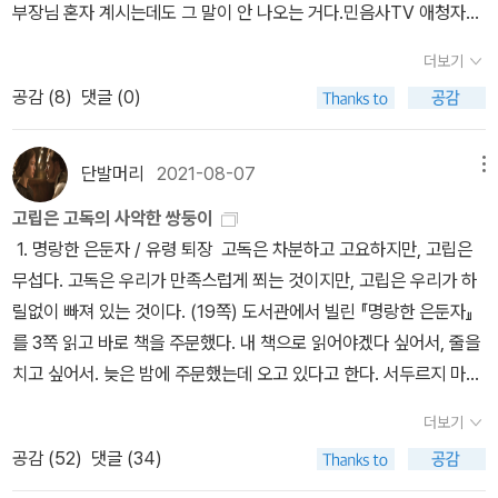
없이는 존재하지 않는 세상 ​과학책은 카를로 로벨리 책 중에서 고르
부장님 혼자 계시는데도 그 말이 안 나오는 거다.​민음사TV 애청자다!
비를 겪은 적이 있기 때문에 여차하면 큰일날 상황이었습니다. 우리
난다.. 하긴, 두 작품에서 '젭', 즉 '미친 아담'이라는 다소 수상한 인물
기는 할 건데 뭘로 할지 몰라 한참 고민하다가 최근 작품으로 골랐다.
왜 말을 못하냐고!!!​하... (›´-`‹ ) MBTI를 좋아하진 않지만 유행하기
는 사람들을 거실에서 몰아냈고, 제가 911에 전화하는 동안 그레임은
을 제외하면 호감을 주는 남성형은 찾아보기 어렵기도 하고.. 실제로
더보기
내가 잘 모르겠는 양자 중첩과 상호작용에 대한 이야기가 가득한데,
시작한 뒤로 내향인이라는 얘기를 극I라고 설명하면 되니 편했다. 근
여성과 함께 심호흡을 했습니다. 얼마 안 가 젊고 건장한 남성 구급대
파국적 상황에서 남성이 어떤 역할을 할 수 있을까 생각해봐도 딱히
공감 (
8
)
댓글 (0)
책이 작고 가벼워 도전해 볼 만한다. ​속성은 대상 안에 있는 것이 아니
데 이건 E와 I의 문제가 아닌 것 같다. 나이만 먹었지 여전히 좋아한다
원 두 명이 응급처치 도구들을 가지고 도착했습니다. 몸들이 근육으
떠오르는 것이 없다는 점에서, -우리가 람보나 슈퍼맨을 소환할 수는
라, 대상과 대상 사이에 놓인 다리인 것입니다. 대상은 맥락 속에서만,
는 표현도 제대로 못하는 애여 애...​가는 길에 버스 배차랑 승차 대기
로 터질 것 같더군요. (구급대원들은 근육질이어야 합니다. 그래야 쓰
없지 않겠는가- 굳이 페미니스트가 아니더라도 이 쪽이 훨씬 개연성
즉 다른 대상과의 관계 속에서만 존재하며 다리와 다리가 만나는 지
줄 조금 잘못 선 바람에 파주 도착하기 전부터 체력 다 털린 이야기는
단발머리
2021-08-07
메뉴
러진 사람들을 이리저리 나를 수 있어요.) 대원들은 우리를 방에서 내
이 높은 것은 분명한 것 같다.. 어쨌거나 두 편의 작품을 통해 저자는
점입니다. 이 세계는 거울처럼 서로가 서로에게 비쳐야만 존재하는
재미 없으니까 생략하고,​​이날 업어온 책들은 총 7권이다.​서머싯 몸의
쫓고 응급처치에 착수했습니다. (381쪽) 알라딘 서재의 글을 좀 읽어
치명적 바이러스의 전염(홍수)으로 인한 인간사회의 파국, 인간의 과
고립은 고독의 사악한 쌍둥이
관점들의 게임인 것입니다. (『나 없이는 존재하지 않는 세상』, 111쪽)
『인생의 베일』과 마거릿 애트우드 월드★에세이 『나는 왜 SF를 쓰는
보신 분들이라면, 터질듯한 근육질의 사람들 이야기를 읽으며 누군가
학기술이 만들어낸 너구컹크, 돼지구리, 사자양, 늑개와 같은 새로운
1. 명랑한 은둔자 / 유령 퇴장 고독은 차분하고 고요하지만, 고립은
대상은 맥락 속에서만, 즉 다른 대상과의 관계 속에서만 존재한다. 내
가』와 『도덕적 혼란』, 『그레이스』 그리고 ​미친 아담 3부작.​뭐 늘 그렇
를 떠올리실 거라 생각한다. 맞다, 당신이 생각하는 그 사람. 그 사람
치명적인 종들의 출현, 치명적인 바이러스의 유포자이자 인류종말계
무섭다. 고독은 우리가 만족스럽게 쬐는 것이지만, 고립은 우리가 하
존재의 의미는 나와 관계를 맺고 있는 조건과 상황에 근거한다. 나와
듯 이걸 당장 읽는 건 아니고(...) 두고두고 읽을 것이다. 조만간 책장
맞다. 근육질을 좋아하는 그 사람, 그 사람 딱 맞다. <시녀 이야기>에
획의 입안자이기도 한 한 미친 과학자가 만들어낸 새로운 인류, 즉 섹
릴없이 빠져 있는 것이다. (19쪽) 도서관에서 빌린 『명랑한 은둔자』
관계 맺는 사람들과의 관계 속에서 나의 속성이 발현된다. 이 놀라운
정리해서 마거릿 애트우드 칸 만들어야지.​
대한 회고, 작품의 배경을 설명하는 애트우드의 이 강의는 당대 페미
스경쟁이나 탐욕이 없고 동물성 단백질 없이 광합성을 통해 살아갈
를 3쪽 읽고 바로 책을 주문했다. 내 책으로 읽어야겠다 싶어서, 줄을
철학적 사유의 과학책이라니. ​ 7. 사피엔스 ​베셀계의 베셀. 압도적 1
니즘의 역사를 아주 선명하게 그리고 유쾌하게 그려낸다. 『시녀 이야
수 있는 종족인 한 무리의 크레이커들-이들을 인류라는 종 속에 포함
치고 싶어서. 늦은 밤에 주문했는데 오고 있다고 한다. 서두르지 마시
위. 그냥 1위 아니고 전 세계 1위. 금메달. 넘사벽. 김연아급이라 생각
기』는 두 가지 사변적 질문에 대한 제 나름의 답을 제시합니다. (1) 만
시킬 수 있을까- 속에, 살아남은 극소수의 인간들을 집어넣고, 현재와
고 천천히 오세요. 하고 싶은 말이 있어도 하지 않는 혹은 피하고 싶
하면 되겠다. 유발 하라리의 한계가 분명 있기는 한데, 그렇다고 욕 한
더보기
약 미합중국이 독재국가나 전제국이 된다면, 어떤 종류의 정부가 될
같은 위기 상황 속에서 우리 인류는 어떻게 살아가야 할 것인가라는
은 필립 로스의 작품 중에 내가 제일 좋아하는 작품은 『유령 퇴장』이
번 하고 내다 버리기엔 조금 아깝다. 배울 점이 있다. 있긴 있다. 한글
공감 (
52
)
댓글 (34)
것인가? (2) 만약 여성의 자리는 가정인데 여성이 집을 나와 다람쥐
새로운 물음을 던지고 있는 듯하다.. 종종 언급되듯, SF소설이 아니
고, 제일 좋아하는 문단은 바로 여기다. 설명할 수 없는 바로 그 이유
로 한 번, 영어로 한 번, 그리고 그래픽으로 1번 읽었는데 시간 나고
처럼 사방을 돌아다닌다면, 그들을 다시 가정에 몰아넣고 거기 머물
라 사변소설이라고 주장하듯이, 저자는 판데믹 시대에 '이야기꾼'이라
로 이 문단을 읽고 또 읽는다. 내가 원하는 삶인가 생각하면서 읽는다.