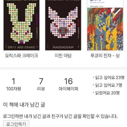
해』는 대재앙이 휩쓸고 지나간 지구에서 생존 투쟁을 벌이는 여성들
의 연대에 초점을 맞추었다. 극단적인 절망의 상황에서도 서로를 보
듬고 챙기며 함께 살아남기 위해 싸우는 여성들의 모습에서 페미니즘
작가 마거릿 애트우드의 진면목을 발견할 수 있다. ‘물 없는 홍수’가
세상을 쓸고 지나간 세계, 간신히 살아남은 두 여성 토비와 렌은 저마
다 과거를 회상한다. 부모를 여읜 토비는 일터에서 학대를 당하다 환
경주의자 단체 ‘신의 정원사’에 구출된다. 남성 지도자인 아담과 여성
오릭스와 크레이크
미친 아담
푸코의 진자 - 상
지도자인 이브 들이 이끄는 신의 정원사 내부에서 약초학과 양봉을
배운 토비는 이브6으로 선발된다. 그러나 과거 그녀를 학대했던 블랑
코가 신의 정원사를 공격하자 토비는 정체를 숨기고 스파에 취직해
읽고 싶어요 23명
1
7
16
일하며 반체제 투쟁을 벌이는 이들을 돕는다. 한편 어머니를 따라 신
읽고 있어요 7명
100자평
리뷰
마이페이퍼
의 정원사에 들어와 그곳에서 유년기를 보낸 렌은 어머니에게 버림받
읽었어요 20명
고 성인 클럽 댄서로 일한다. ‘물 없는 홍수’가 닥쳐왔을 때 클럽 내부
이 책에 내가 남긴 글
의 격리실에 있어 화를 피한 렌은 내심 의지하던 토비를 찾아 길을 나
선다. 재회한 토비와 렌은 동료들을 구하러 나서고, 그 과정에서 전작
로그인하면 내가 남긴 글과 친구가 남긴 글을 확인할 수 있습니다.
의 주인공 지미와 크레이커들의 흔적을 발견한다. ■ 인류의 미래에
로그인하기