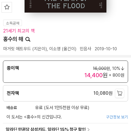
소득공제
21세기 최고의 책
홍수의 해
마거릿 애트우드
(지은이),
이소영
(옮긴이)
민음사
2019-10-10
종이책
16,000
원,
10%
14,400
원
+ 800원
전자책
10,080
원
배송료
유료 (도서 1만5천원 이상 무료)
이 도서는 <
홍수
>의 신간입니다.
구간정보 보기
알라딘 만권당 삼성카드, 알라딘 15% 청구 할인