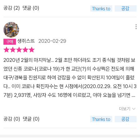
없다. 너무 많은 시간을 한탄으로 보내는 건 잘못된 일이라고 토비는
다. 약한 존재이기 때문에 렌이 살아남기 위해서는 기존 세대들의 도
공감 (
2
)
댓글 (0)
스스로에게 이른다. 애도와 한탄. 그것으로 얻어 낼 수 있는 건 하나도
움이 필요하다. 생활을 바꿀 기존 세대들의 노력. 그것을 토비를 통해
없다. - 171- 토비는 지금 베이컨대 대해 생각할 겨를이 없다. 그녀는
서 보여주고 있다. 왜 토비가 그런 역할을 맡아야 하는가? 그것은 토
메뉴
‘레베카.’하고 불러 본다. 그녀는 ‘어떻게 살아남았어요?’라고 물어보
비가 신의 정원사들에 합류 전까지 겪었던 일들을 통해서 알 수 있
고 싶지만 이건 시간이 가면 갈수록 더더욱 무의미한 질문이다. 모든
생쥐스뜨
2020-02-29
다. 토비는 기존 사회에서 배제된 삶을 산, 폭력에 희생당하고 있던 사
사람들에게 해당되는 질문이기 때문이다. 저들은 어떻게 살아남았단
람이다. 그런 사람을 통해서 사람에게든 자연에게든 폭력이 더 이상
말인가? 그래서 토비는 그냥 ‘잘됐네요.’라고만 말한다. - 683- 아담
2020년 2월의 마지막날.. 2월 초만 하더라도 조기 종식될 것처럼 보
주류가 되어서는 안 된다는 점을 보여주고 있다. 어쩌면 토비는 이 소
과 이브 들은 말했다. 우리가 먹는 것이 우리가 된다고. 하지만 난 우
였던 신종 코로나(코로나 19)가 한 교단(?)의 수상쩍은 전도에 의해
설에서 제목을 이루는 성인들처럼 고난을 겪었기 때문에 새로운 세상
리가 바라는 것이 우리가 된다고 믿고 싶다. 희망조차 할 수 없다면,
대구/경북을 진원지로 하여 걷잡을 수 없이 확산된지 10여일이 흘렀
을 살아가는 주 인물이 될 수 있었는지도 모른다. 고난에 굴복하지 않
살 이유가 있을까? - 7012023. feb.#미친아담삼부작 #홍수의해 #
다.. 이미 코로나 확진자수는 현 시점에서(2020.02.29. 오전 10시 3
고, 그것을 이겨내는 사람이었기에.전염병이 퍼진 세계는 디스토피아
마거릿애트우드
7분) 2,931명, 사망자 수도 16명에 이르렀고, 아마 오늘을 넘기면 숫
다. 크레이크는 유토피아를 건설하려고 했지만, 그가 만든 세상은 디
자는 3천명을 훌쩍 넘길 것 같다.. 문제는 이제 몇몇 확진자들의 동선
스토피아에 불과하다. 그가 창조한 인류는 아직 자리를 잡지 못하고
더보기
만으로 전염을 막기에는 불가능한 상황에 도달한 것 같다는 불길한
있다. 그렇다면 이 혼란한 디스토피아에서 어떻게 살아가야 하는가?
공감 (
0
)
댓글 (0)
예감이 든다는 점이다.. 미국의 한 신용평가사가 예측한 것처럼, (그
서로가 서로를 약탈하는 사회에서 살아남는 존재는 남을 착취하고 억
들이 신봉하는 수학적 계산에 따른다면, 그리고 그건 불행히도 대부
압하는 존재가 아니라 남을 보듬는 존재일 수밖에 없다. 그래서 토비
분 다 들어맞지만) 신종 코로나 확진자 수는 아마 2만을 넘을 것이고,
의 존재가 소중하다. 토비는 렌을 보호하고 살아남게 한다.다른 세상