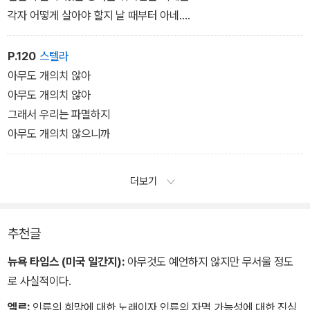
각자 어떻게 살아야 할지 날 때부터 아네.
인간은 피땀 흘려 배워야 하는데.
P.120
스텔라
교과서가 전혀 필요 없는 녀석들
아무도 개의치 않아
신이 그들의 정신과 영혼을 밝히네.
아무도 개의치 않아
햇살이 벌들에게 콧노래를 시키고
그래서 우리는 파멸하지
축축한 흙은 두더지에게 속삭이네.
아무도 개의치 않으니까
각자 먹을 양식을 신에게 구하고
더보기
각자 이 땅에 있는 달콤한 음식을 즐기네.
하지만 누구 하나 팔지도 사지도 않고
누구 하나 자신의 잠자리를 더럽히지 않네.
추천글
뉴욕 타임스 (미국 일간지):
아무것도 예언하지 않지만 무서울 정도
뱀은 번쩍이는 화살
로 사실적이다.
그가 느끼는 이 땅의 섬세한 진동
갑옷처럼 반짝이는 온몸을 통하여
엘르:
인류의 희망에 대한 노래이자 인류의 자멸 가능성에 대한 진심