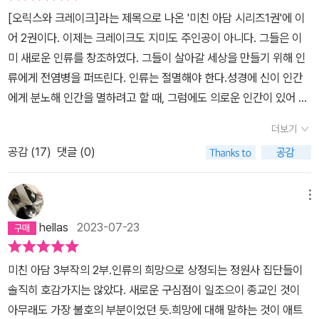
젊음의 유지뿐 아니라 최고의 쾌락까지 제공해 주는 ‘환희이상’ 알약
[오릭스와 크레이크]라는 제목으로 나온 '미친 아담 시리즈1권'에 이
의 완성을 눈앞에 두고 있다. 하지만 알약은 인간의 몸속에서 예상치
어 2권이다. 이제는 크레이크도 지미도 주인공이 아니다. 그들은 이
못한 부작용을 일으키고, 이미 전 세계에 퍼져 있는 복용자들에게 동
미 새로운 인류를 창조하였다. 그들이 살아갈 세상을 만들기 위해 인
시다발적으로 끔찍한 증상이 나타난다. 2권 『홍수의 해』(The Year
류에게 전염병을 퍼뜨린다. 인류는 절멸해야 한다.성경에 신이 인간
of the Flood) 수수께끼의 전염병으로 인류가 멸종 위기에 처한 세
에게 분노해 인간을 멸하려고 할 때, 그럼에도 의로운 인간이 있어 모
계. 성인 클럽 댄서인 렌은 감염을 의심받고 격리 구역에 갇혀 지낸 덕
두를 멸하지는 못한다. 아무리 인류가 타락했다고 하더라도 의인은
분에 최후의 생존자가 된다. 환경주의자 단체 ‘신의 정원사’ 멤버인 토
더보기
한두 명 꼭 있다.이 소설은 25년을 시간적 배경으로 하고 있다. 신의
비 역시 스파 건물에 숨어 지내며 자신을 보호하는 데 성공한다. 우여
공감 (
17
)
댓글 (0)
정원사라는 종교 집단이 결성되고, 전염병이 돌아 인류가 거의 멸종
곡절 끝에 바깥으로 나온 두 사람은 지옥으로 변해 버린 세상을 목격
될 때까지의 시간. 홍수의 해는 바로 25년이다. 물의 홍수가 아닌 물
한다. 3권 『미친 아담』(MaddAddam) 크레이크가 유전자 조작으로
이 없는 홍수, 이것은 바로 전염병이다. 요즘 용어로 하면 '팬데믹'이
메뉴
만들어 낸 신인류 ‘크레이커’들이 토비와 렌 일행에 합류한다. 이들은
다. 전세계를 3년 동안 공포에 떨게 했던 '코로나19'보다 더 치명률이
hellas
2023-07-23
레지스탕스인 미친 아담 세력과 함께 살아남기 위한 투쟁을 전개한
높은 전염병. 이를 만들어 퍼뜨린 사람은 크레이크다. 1권에 나온다.
다. 이 과정에서 크레이크가 만든 약과 ‘신의 정원사’의 비밀이 밝혀지
그리고 2권에서도 렌의 회상 부분에서 크레이크가 등장한다. 반면에
고, 구인류와 크레이커 들의 교감 속에서 희망의 조짐이 피어난다.
미친 아담 3부작의 2부.인류의 희망으로 상정되는 정원사 집단들이
1권에서 주로 나왔던 오릭스는 거의 언급이 되지 않는다. 스쳐지나가
솔직히 호감가지는 않았다. 새로운 구심점이 일조으이 종교인 것이
는 인물이 된다. 다만 지미는 2권에서도 렌의 회상을 통해서 주요 등
아무래도 가장 불호의 부분이었던 듯.희망에 대해 말하는 것이 애트
장인물이 된다.2권은 토비와 렌의 이야기로 구성된다. 물론 각 장의