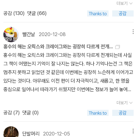
페르소나를 창조해낸 것이다. (『상황과 이야기』, 30쪽)​
그래서 그런지 이 책에 실린 서평들은 대부분이 호평이다. 그중에서
더보기
줄까봐. 그렇게 되면 나의 징크스는 당신의 징크스가 될까봐. 누군가
다. 1권을 읽은 후에 아껴두었던 잠자냥님과 폴스타프님의 리뷰를 읽
도 주제 사라마구를 향한 애정 넘치는 글은 단연 인상적이다. 나는 사
공감 (
130
)
댓글 (66)
나의 징크스에 끼어드는 순간 폐가 되는 것이 나는 두렵다. 그리고 이
었다. 이렇게 깊은 사유와 폭넓은 이해가 가능하구나. 『젠더 트러블』
라마구의 작품을 그리 많이 읽지는 않았다. 《눈먼 자들의 도시》를 읽
징크스와, 강박이, 불안으로부터 오는 것이라니. 나는 내 불안을 알고
을 읽었을 때의 비슷한 경험(feat. 공쟝쟝님)이 떠오른다. ‘아는 만큼
었을 때의 충격은 아직도 생생하다. 그러나 그 작품은 처음부터 읽기
그러므로 이것을 어떻게는 내 식으로 알고 견뎌내고 혹은 극복하고
보인다’의 진실. 한편 당시 나는 이미 독일어와 영어로 된 복잡한 글들
빨간날
2020-12-08
메뉴
수월하지는 않았다. 독특한 문체도 그렇지만 그 끔찍한 상황이 주는
싶다. 그렇게 몇 번이나 책을 읽어보려고 하지만 어제 같은 경우도 졸
을 읽을 수 있었던 모양이다. 다들 내 능력이 놀랍다고 말했다. 저런,
무시무시한 공포가 책장을 쉬이 넘기지 못하게 했다. 르 귄도 《눈먼
홍수의 해는 오릭스와 크레이그와는 굉장히 다르게 전개...
음이 찾아왔다.그러니까 위의 사진이 어제 내가 잠들기 전 침대 위 풍
나에게는 세상에서 가장 평범한 일들 중 하나였다. 그러나 주변을 둘
자들의 도시》로 처음 사라마구를 접했을 때 이와 비슷한 느낌을 받았
홍수의 해는 오릭스와 크레이그와는 굉장히 다르게 전개되는데 사실
경이다. 저 책들을 다 읽겠다고, 일요일 밤이니까, 낮잠도 잤으니까,
러보면 확실히 나는 언어를 쉽게 배우는 편이었다. 프랑스어는 식은
다. 그래서 이 책을 더 읽지 못하고 일단 사라마구의 다른 작품들을 읽
그 책이 어땠는지 기억이 잘 나지는 않는다. 하나 기억나는건 그 책은
그렇다면 나는 밤을 새며 이 책들을 읽겠다! 하고 다 꺼내온 것이다.
죽 먹기였고, 이탈리아어는 비록 억양이 틀리기는 해도 읽을 수 있고
기 시작한다. 그리고 르 귄은 사라마구에게 완전히 반한다. 르 귄은
멈추지 못하고 읽었던 것 같은데 이번에는 굉장히 느슨하게 이어가고
나여.. 밥통.. 그러나 현실은 아니 에르노의 책을 몇 장 읽지도 못하고
제2의 모국어와 다름없이 구사했다. 카탈루냐어와 카스티야어는 물
사라마구를 일컬어 ‘그는 나와 같은 세대의 소설가 중에서 내가 몰랐
있다는 것이다. 아무래도 이전 편이 더 자극적이고, 새롭고, 한 명을
졸음이 찾아와서.. 열시 무렵 자버렸다는 것. 아, 저 책들은 오늘 아침
론 『갈리아 전기』 수준의 라틴어도 막힘이 없었다. 러시아어나 아람
던 것, 아니 어쩌면 내가 아는 줄 몰랐던 것들을 말해주는 유일한 소설
중심으로 일어나서 따라가기 쉬웠지만 이번에는 정보가 늘어 놓여있
에도 저 자리에 그대로 있었다. 책들아, 미안.. 내가 꼭 읽어줄게. 흑
어를 시작하고 싶었지만, 어머니가 내 방에 들어와 꿈도 꾸지 말라고
가’라고 말하며 ‘내가 아직도 배우게 되는 유일한 소설가’라고 부르기
고, 인물도 넘치고, 시간마저도 일정하지가 않아서 금방 집중력을 잃
흑 ㅜㅜ내 문제를 내가 알고 내가 극복하겠다. 그럴 수 있을 것이다.
말했다. 이미 아는 언어만으로도 충분해. 인생에서 다른 것들도 해야
더보기
를 주저하지 않는다. 사라마구는 ‘사람에 대한 이해라는 면에서 대단
는다. 이전 권을 반년 전에 읽은터라 실은 개인적인 상황의 차이일 수
토요일에는 아가 조카를 보러 다녀왔다. 이번에 가니 아가 조카는 또
지 언제까지 앵무새처럼 언어만 배울 거니. (225쪽) 외국어 공부를
공감 (
7
)
댓글 (0)
히 희귀한 뭔가를 전달’하며 ‘환상을 깨뜨리면서도 애정과 경탄을 허
도 있다. 이전 권이 원하는게 상상력의 한계를 시험해보는 것이었다
훌쩍 자라서는, 아아, 낯가림이 심해졌다 ㅠㅠ 엄마와 나를 보고는 통
강제했던 아버지가 갑자기 돌아가시고, 다언어 능력자인 화자에게 이
용하고 맑은 시선으로 용서’한다. 르 귄이 보기에 사라마구는 ‘그 정신
면 홍수의 해는 이미 이전 권에 등장한 절정 부분을 빼고 전후를 오가
곡을 하는데.. 흑흑 아가야, 나 이주전에도 봤잖아, 왜... 왜.... ㅜㅜ 그
제 외국어 공부를 그만하라는 어머니의 꾸중. 마침 옆에는 외국어 달
과 유머 면에서 최초의 위대한 유럽 소설가 세르반테스와 가장 가까
면서 극단적(이라는 말이 맞나? 현재의 환경이 더 극단적인거 같아
렇게 어느 정도 시간이 지나 더이상 우리를 보고 울지 않았고, 그래서
단발머리
2020-12-05
메뉴
인인 알라딘 이웃 3이 예전에 읽었던 빌 브라이슨의 책이 있어서 살