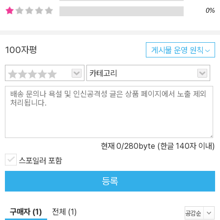
모를 동시에 지닌 토비, 유약하지만 우정에 충실한 렌, 렌의 단짝 친구
0%
이자 수호자인 아만다, 토비에게 자신의 지식과 정신을 물려주는 필
라, 토비를 학대자에게서 구해 신의 정원사에 합류시키는 레베카 등.
이들은 멸망으로 치닫는 세계에서 서로를 격려하고 보호하며 함께 살
100자평
게시물 운영 원칙
아남기 위해 싸운다. 특히 작중 인물들이 한 자리에 모인 자리에서 수
카테고리
프를 만들어 악인을 비롯한 모두에게 나누어주는 토비의 모습은 절망
에 깃든 희망의 싹을 암시하는, 『홍수의 해』 핵심 장면이라 할 수 있
다. ■ ‘물 없는 홍수’가 쓸고 지나간 포스트-아포칼립스 세계 인간성
을 지닌 채 살아남은 이들의 생존 투쟁 대재앙이 닥쳐오기 전에도 토
비와 렌에게 삶은 버거운 것이었다. 부모를 여읜 토비는 혼자 살아가
다 깡패 블랑코에게 착취와 학대를 당한다. 집을 나온 어머니에게 이
현재
0
/280byte (한글 140자 이내)
끌려 신의 정원사에 입회한 렌은 무심하고 변덕스러운 어머니 대신
스포일러 포함
친구 아만다와의 우정에서 위안을 찾는다. 직장 동료 레베카의 도움
등록
으로 블랑코에게서 벗어난 토비는 신의 정원사 무리에 가담하는데,
그곳에서 이브6이라 불리는 필라를 통해 양봉과 약초학을 배운다. 필
구매자 (1)
전체 (1)
라가 암에 걸려 사망하자 토비는 그녀의 지식과 함께 이브6이라는 이