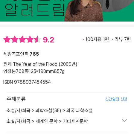
9.2
100자평 1편
리뷰 7편
세일즈포인트
765
원제 The Year of the Flood (2009년)
양장본
768쪽
125*190mm
857g
ISBN 9788937454554
주제분류
신간알림 신청
소설/시/희곡
>
과학소설(SF)
>
외국 과학소설
소설/시/희곡
>
세계의 문학
>
기타세계문학