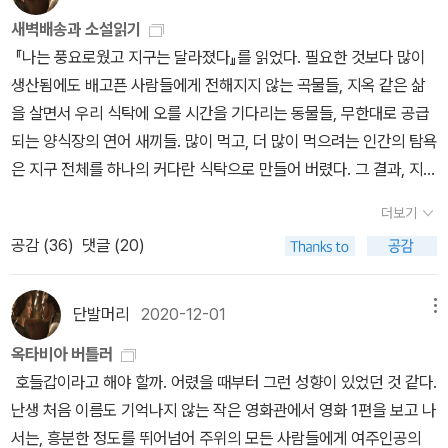
운 작가’인지도 모른다. 《수도원의 비망록》, 《히카르두 헤이스가 죽
서) 환경론자 커뮤니티를 중심으로 전개되기 때문에 좀더 익숙하고
이제 올케에게 편하게 밥을 먹으라고, 편하게 잠을 자라고, 우리가 봐
짝 펼쳐만 본다. 영어에 대한 미움을 지울 시간인가. 3. 젠더 트러블 /
새벽배송과 소설읽기
은 해》, 《동굴》, 《코끼리 여행》 등등 내가 아직 읽지 않은 사라마구의
이야기라기 보다는 설명인 느낌이다. 대신 영적이고 통찰을 담은 구
주겠다고 하고 아가를 보는데, 아가는 어느 정도 잘 놀다가 갑자기 내
소설의 정치사 읽고 싶은 책 『소설의 정치사』를 읽으면 읽고 있는 책
『나는 풍요로웠고 지구는 달라졌다』를 읽었다. 필요한 것보다 많이
모든 작품이 읽고 싶어진다. 특히 르 귄은 《코끼리 여행》을 일컬어
절들이 나온다. 나는 지혜를 의미하는 뱀을 좋아하기는 하지만 그 상
얼굴을 보고 나랑 눈을 맞추더니 또 울기 시작했다. 아가야... ㅠㅠ 제
『젠더 트러블』을 마칠 수 없을 것 같아, 8월의 도서 시작이 자꾸 밀리
생산됨에도 배고픈 사람들에게 전해지지 않는 곡물들, 지옥 같은 삶
‘사라마구의 가장 완벽한 예술 작품’일 것이라고 극찬한다. ‘모차르트
징성에 대해 깊이 생각해본 적은 없는데 이렇게 볼 수도 있다는게 신
아빠와 제엄마가 옆에 있을 때에만 고모를 보고 웃어주는거니? 흑흑
고 있다. 8월도 벌써 한 주가 다 지나갔다고 한다. 4. 잃어버린 시간
을 살면서 우리 식탁에 오를 시간을 기다리는 동물들, 무한대로 공급
의 아리아나 민요처럼 순수하고 진실하며 불멸할 작품’이라고 찬사를
기했다. 우리가 이성을 가져서, 이러쿵 저러쿵 해서 음식을 쌓고, 재산
ㅜㅜ저녁 무렵에는 아가를 데리고 산책을 나섰다. 아가에게 바깥 공
의 연대기세상에서 제일 무서운 사람은 책 한 권 읽은 사람이라는 농
되는 양식장의 연어 새끼들. 많이 먹고, 더 많이 먹으려는 인간의 탐욕
아끼지 않는다. ‘사라마구는 심금을 울리는 품위와 재치를 담아, 그리
을 쌓고, 지식을 쌓아놓고도 결국 가고자 하는 곳이 어딘지 모르는 채
기를 마실 수 있게 해줄 수 있어 너무 좋았다. 남동생이 사는 아파트
담이 회자되는 요즘, 윤짜장의 1일 1망언이 지속되는 요즘, 지젝의 책
은 지구 전체를 하나의 커다란 식탁으로 만들어 버렸다. 그 결과, 지구
고 자기 작품을 완전히 제어하는 위대한 예술가답게 단순하게 글을
로 살기 위해서 제 몸 가눌줄도 모른채 태어나는 존재들이라면, 그리
단지 바로 뒤에 산이 있어서 초록초록한 나무들을 집을 나서자마자
을 딱 한 권 읽은 나는, 지젝의 신간을 읽어보고 싶어 미리보기를 펼친
가 변하고 있다. 대기의 불균형과 온난화, 녹아내리는 빙하와 해수면
쓴다. 우리 시대의 진정한 원로이며 눈물이 있는 남자. 지혜로운 남자
고 나서 결국 소박한 삶, 작은것의 행복을 찾는다고 말하는 건 너무나
볼 수 있었는데, 그래 아가야 이렇게 바깥 바람을 쐬렴, 하면서 유모차
더보기
다. 이 책도 저번 책 『팬데믹 패닉』처럼 쉬운 책이구나 싶은 마음에,
의 상승은 기후 위기를 불러온다. 몇 년 만의 가뭄, 몇 년 만의 폭우,
의 이야기에 귀 기울여보자’(287쪽)라는 매력적인 글귀를 읽노라면
도 멀리 돌아가는 것이 아닌가.
를 밀어주었고, 얼마 안가 짜증을 내길래 남동생이 아기띠를 하고 안
공감 (
36
)
댓글 (20)
지젝의 책을 2권 읽는 사람이 되어보려고 하는데, 대출 중이다. 기다
몇 년 만의 태풍은 이제 매년 찾아올 듯하다. 암울한 지구의 배앓이를
누구인들 주제 사라마구를 읽고 싶어지지 않겠는가. 마거릿 애트우
——————————————————8장 지혜로운 뱀의 축
아주었다. 제아빠에게 안겨서는 방긋방긋 웃으면서 아빠 손을 꼭 잡
리라. 코로나로 인해 새로운 세상이 열리고 있다. 사람들은 어떻게든
멈추는 방법에 대해 생각한다. 저자는 희망을 품으라고 말한다. 더 많
드에 대한 강력한 지지를 밝히는 글들도 흥미롭다. 이 책에서 르 귄은
제 중에서“우리에게는 믿음과 신념인 것이 다른 동물에게는 타고난
는데, 아, 너무 예뻤다. 가만 있어봐, 멈춰봐, 나 이거 남기고 싶어, 하
새로운 세상에 적응하기 위해 노력하고 있고, 어떤 식으로든 결국에
은 사람의 관심과 즉각적이고도 강력한 초국가적 대응이 요구되지만,
사라마구만큼이나 애트우드의 작품을 여러 번 말한다. 《도덕적 혼란》
단발머리
2020-12-01
메뉴
지식입니다. 신의 진정한 마음을 충분히 알 수 있는 사람은 한 명도 없
고 나는 사진을 찍었다.아 너무 예쁘지 않나요, 여러분... 흑흑. 요즘
는 적응하게 될 것이다. 어제 아침에는 확진자가 머물던 자리에서 마
가능할까. 희망을 품어도 될까 두려워진다. 대부분의 가정과 아파트
을 언급할 때는 ‘이 책은 하나의 건축물이고, 하나의 인생담이긴 하지
습니다. 인간의 이성은 우리를 감싸고 있는 신의 광대함에 비해 작고
저렇게 꽉 쥐고 꼬집기도 하는데, 나도 내 팔을 내어주니 꽉 쥐면서 꼬
옥타비아 버틀러
스크를 쓴 채로 20여 분 동안 머물던 사람들이 확진 판정을 받았다는
에서 가장 많은 에너지가 사용되는 것은 전기 온수 장치다. 물을 데우
만 삽화적’이라 말하며 ‘이 모든 단편의 공통점은 투명한 시선과 훌륭
도 작아 천사의 머리 꼭대기에서 춤추는 핀과도 같습니다.” - 414쪽
집더라. 아팠지만 너무 좋았어서, 그래그래 더 꼬집으렴, 했다. 저렇게
호들갑이라고 해야 할까. 어렸을 때부터 그런 성향이 있었던 것 같다.
뉴스를 보았다. 아, 마스크를 쓴 채로. 상황이 나아질 거라는 기대가
려면 가정에서 사용하는 전체 전력의 절반 정도가 필요하다…. 넓은
한 지력, 그리고 완벽한 나머지 번쩍일 때를 제외하면 아예 눈에 보이
신이 동물에게 주셨네신이 동물에게 주셨네.인간의 볼 수 있는 능력
무언가 꽉 쥐는 저 생명력을 너무 사랑한다.아가가 낯가림을 해서 서
난생 처음 이름도 기억나지 않는 작은 영화관에서 영화 1편을 보고 나
점점 희미해져 간다. 저번 주일에는 교회 오빠들의 영상통화가 있었
공간을 따뜻하게 덥히거나 시원하게 만드는 히터와 에어컨 등 냉난방
지도 않는 언어 구사력’을 극찬한다. 《도덕적 혼란》의 첫 번째 단편인
을 뛰어넘는 지혜를.각자 어떻게 살아야 할지 날 때부터 아네.인간은
운한가, 라고 집에 돌아와 곰곰 생각했는데, 아가가 잘 놀다가 갑자기
서는, 흥분한 정도를 뛰어넘어 주위의 모든 사람들에게 여주인공의
다. 한 달 동안 한국에서 머물다가 다음 주에 아프리카 N국으로 돌아