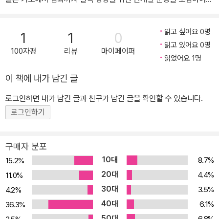
내신 대비와 수능 준비가 동시에 가능 EBSi와 함께 자기 주도 학습을
탐스런은 EBSi의 강의와 함께 학습할 수 있기에 부족한 부분에 대한
읽고 싶어요 0명
1
1
0
확실한 학습가능. 탐스런 시리즈로 스스로 학습하여 사회.과학탐구
읽고 있어요 0명
100자평
리뷰
마이페이퍼
영역의 경쟁력 향상! Q&A 개념.원리의 심층 이해 핵심 개념과 원리에
읽었어요 1명
대한 엄선된 질문을 던지고, 이에 대한 답변 제시 출제 가능성 높은 기
이 책에 내가 남긴 글
본 문제, 심화 문제 제시 교과서의 기본 개념 및 핵심 내용을 재확인할
수 있는 문제 수록, 고난도 문제배치 문제별 상제한 해설 수록 서술형
로그인하면 내가 남긴 글과 친구가 남긴 글을 확인할 수 있습니다.
문항 포함 상세한 문제 분석 및 해설 제시
로그인하기
구매자 분포
10대
8.7%
15.2%
20대
4.4%
11.0%
30대
3.5%
4.2%
40대
6.1%
36.3%
50대
6.8%