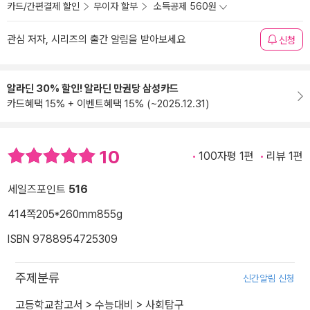
카드/간편결제 할인
무이자 할부
소득공제 560원
관심 저자, 시리즈의 출간 알림을 받아보세요
신청
알라딘 30% 할인! 알라딘 만권당 삼성카드
카드혜택 15% + 이벤트혜택 15% (~2025.12.31)
10
100자평 1편
리뷰 1편
세일즈포인트
516
414쪽
205*260mm
855g
ISBN 9788954725309
주제분류
신간알림 신청
고등학교참고서
>
수능대비
>
사회탐구