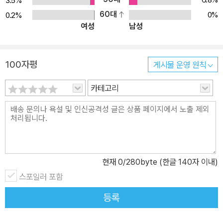
3.5%
60대
0%
0.2%
여성
남성
100자평
게시물 운영 원칙
카테고리
현재
0
/280byte (한글 140자 이내)
스포일러 포함
등록