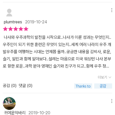
달의 운동과 교과연계가 되고 있어요.로운이와 슬기가 나사 명예 어
다고 하지요.그 중 하나가 우주 개발이었다는 이야기가 있죠.사실상
린이 연구원으로 선정되어 미국 워싱턴의 나사 본부에 가는 기회를
메뉴
과학 기술은 지금의 러시아 쪽이 미국과비교했을 적에 조금 더 우위
얻게 되면서 우주과학에 대해서 지식을 확장시켜주는 나사와 첨단 우
에 있었다고 합니다.무엇보다 우주로 우주인을 내보내고, 인공위성발
plumtrees
2019-10-24
주과학과학에 관심있는 친구부터 우주에 관심이 많았던 친구가 꼭 읽
사 등은 미국보다 훨씬 빨랐다고 하니 우주개발은 미국의 사활이 걸
어보면 좋은책, 쌍둥이로 유명한 서언이가 좋아하는 브리태니커만화
린 문제였기도 했지요.그래서 달로 우주선을 띄우려고 그렇게도 무척
나사와 우주과학의 발전을 시작으로..나사가 이룬 성과는 무엇인지..
백과가 중국 징동 2019 상반기 어린이분야 베스트셀러 8위를 차지
애를 썼다고 합니다. 다른 것은 졌지만 달 착륙만큼은 러시아보다 앞
우주인이 되기 위한 훈련은 무엇이 있는지..세계 여러 나라의 우주 개
할 정도라고 하니아이들이 좋아하는 책은 세계적으로도 인정받는 거
서겠다고 다짐했었겠죠.그 뒤에는 NASA가 있었다고 말합니다.NAS
발우주를 여행하는 시대는 언제쯤 올까..궁금한 내용을 김박사, 로운,
같아요.
A의 총칭은 아래와 같습니다.NASA : National Aeronautics and
슬기, 알린과 함께 알아보다..​설레는 마음으로 미국 워싱턴 나사 본부
Space Administration나사는 앞의 글자를 딴 것을 말하는데요,우
로 향한 로운..과학 분야 영재인 슬기와 친구가 되고..함께 우주 정거
리나라에서는 미국 항공 우주국이라고 합니다미국의 국가 기관으로
장을 방문하다..수중 무중력 훈련, 중력 가속도 훈련, VR 가상훈련을
더보기
우주 계획과 장기적인일반 항공 연구 등을 범국가적으로 진행하고있
받으면서우주로 나갈 준비를 하는 아이들..과연 무사히 우주로 나갈
는 중요한 기관 중 하나이지요. 세계최초인공위성 스푸트니크 1호 발
공감 (
0
)
댓글 (0)
수 있을까?아이들 앞에 펼쳐질 우주는 어떤 모습일까? 아이들이 궁
사에 충격받아발족되어진 기관이라고 알려져 있습니다.이렇게 유명
금해하는 첨단 우주 과학의 역사와 현재를 하나씩 짚어보는브리태니
한 나사에 들어간 로운과 슬기의활약! 브리태니커 나사와 첨단 우주
커 만화백과..처음으로 우주로 나간 개인 라이카..처음 달에 발을 내딛
메뉴
과학이 책은 아이들에게 과학이라는 학문을 향한기대를 높여주고 있
은 사람 닐 암스트롱흥미진진한 우주 개발의 역사 이야기도 듣는 건
귀여운악바리
2019-10-20
다는 생각이 들기도 합니다.재미와 함께 아이에게 지식을 알려주고