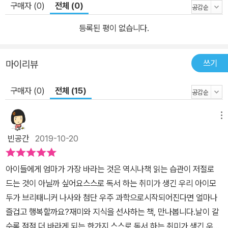
등 과학 교육 발전에 이바지하는 교사들의 모임인 초등과학교육학회,
구매자 (0)
전체 (0)
뛰어난 학생을 조기 선발하여 훌륭한 과학 영재로 키우기 위해 풍부
등록된 평이 없습니다.
한 프로그램을 제공하는 영재 교육 기관인 서울교육대학교 과학영재
교육원의 초등 교육 전문가들이 교과서를 바탕으로 만화와 정보의 내
용을 꼼꼼하게 검토하였습니다. ▶심화 학습이 가능한 브리태니커 세
쓰기
마이리뷰
계 대백과사전 제공 본문을 읽고 난 후 더 상세히 알고 싶은 내용을 학
습할 수 있도록 책의 후반부에 ‘브리태니커 세계 대백과사전에서 찾
구매자 (0)
전체 (15)
아보기’ 페이지에 관련 항목의 내용을 간추려 놓았습니다. 세계적인
권위를 자랑하는 브리태니커만의 깊이 있는 지식 정보를 확인해 보세
메뉴
요. <브리태니커 만화 백과>로 지루한 학습이 아닌, 앎의 재미를 찾
빈공간
2019-10-20
아가는 ‘진짜 공부의 세계’를 만나 보세요. 지구를 넘어 달로, 화성으
로, 은하계 밖으로! 끝없이 도전을 거듭하며 발전해 온 우주 과학의 모
아이들에게 엄마가 가장 바라는 것은 역시나책 읽는 습관이 저절로
든 것! 평소 도시 설계 게임하기를 좋아하는 로운이. 어느 날, 로운이
드는 것이 아닐까 싶어요스스로 독서 하는 취미가 생긴 우리 아이모
가 설계해 블로그에 올린 우주 도시 설계도를 보고, 나사에서 로운이
두가 브리태니커 나사와 첨단 우주 과학으로시작되어진다면 얼마나
를 나사 명예 어린이 연구원으로 선정했다는 연락이 옵니다. 설레는
즐겁고 행복할까요?재미와 지식을 선사하는 책, 만나봅니다.날이 갈
마음으로 미국 워싱턴 나사 본부로 향한 로운이는 과학 분야 영재인
수록 점점 더 바라게 되는 한가지,스스로 독서 하는 취미가 생긴 우리