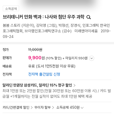
소득공제
브리태니커 만화 백과 : 나사와 첨단 우주 과학
봄봄 스토리
(지은이),
김덕영
(그림),
박정선
,
장경식
,
인포그래픽 한국인
포그래픽협회
,
브이랩인포그래픽연구소
(감수)
미래엔아이세움
2019-
09-24
정가
11,000원
9,900
판매가
원
(10% 할인) +
마일리지 550원
배송료
유료 (도서 1만5천원 이상 무료)
전자책
전자책 출간알림 신청
알라딘 만권당 삼성카드, 알라딘 15% 청구 할인
최대 1만원 또는 2만원 할인(전월 30만원 또는 60만원 이용 시) / 카드 발
급월 +1개월까지는 전월 실적이 없어도 최대 1만원 혜택 제공
카드/간편결제 할인
무이자 할부
소득공제 450원