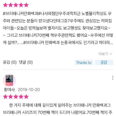
물론..첨단 우주 과학의 역사로 나사는 어떻게 설립되었는지..어떤 활
있지요.스스로 독서 하는 취미가 생긴 우리 아이이런 이상적인 모습
동을 하고 있는지 미국 나사 본부를 실제로 방문한 만화 속 주인공들
#브리태니커만화백과#나사와첨단우주과학최근 노벨물리학상도 우
을 기대해보게 만듭니다.세계대전을 거치면서 서로 경쟁하게 되었던
을 따라가며 알아보다.. 읽다보면 재미가 있어서끝까지 읽을 수 밖에
주와 관련있는 분들이 받으셨다던데그죠?우주에도 관심있는 저희집
러시아와 미국 사이에서 태어나게 된 나사라는기관의 역사적인 이야
없는 브리태니커 만화백과..학교에서 돌아오자마자 읽기 시작...어느
아이들~오늘은 밤하늘보며 별자리도 보고행성도 찾아보고했지요~
기는 물론이고 어떠한중요한 역할을 하고 있는지, 우주 과학에 관한
새 다 읽었네.. 애니 뿐만 아니라 율이에게도 도움이 되니까 넘 좋다
~ 그리고 브리태니커70번째 책우주관련책도 봤어요~우주에선 어떻
지식까지도 배울 수 있는 재미있는 학습만화브리태니커 나사와 첨단
는..초등학생이라면 집에 백과사전은 있어야지..안 읽는 백과사전이
게 살까?.. ...#브리태니커 만화백과 는중국에서도 인기라고 하더라
우주 과학스스로 독서 하는 취미가 생긴 우리 아이 모습을앞으로도
아니라아이 스스로 책 읽는 재미에 빠지게 하는브리태니커 만화백과
구요~슈퍼맨이 돌아왔다에 나왔던 쌍둥이 서언이도 이책에 빠졌다
기대하게 만들어주는 좋은 책입니다.스스로 독서 하는 취미가 생긴
를 읽어야한다.. 우주 과학의 발자취로 우주 과학이 걸어온 도전의 역
더보기
더라구요 ㅎ브리태니커만화백과는스토리도 탄탄하고 구성이 넘 좋아
우리 아이이런 아이로 만들기 위한 엄마의 노력은브리태니커 나사와
사를 함께 알아보는 브리태니커 만화백과나사와 첨단 우주과학을 통
공감 (
0
)
댓글 (0)
서아이도 좋아하지만 저도 넘 만족스러운 책인것 같아요
첨단 우주 과학 이라는 책을통해 꽃을 피워나갈 수 있을 것 같습니다.
해앞으로 첨단 우주 과학은 어떤 방향으로 나아갈지그 과정에서 우리
아이에게 재미있는 책은 인생을 위한 선물이아닐까 싶습니다. 선물같
가 잊지 말아야 하는 것은 무엇인지도 배워보는 시간..책 읽는 재미도
이 다가온 책들이저로서는 너무가 감사하고 반갑습니다.
메뉴
느끼면서 지식도 배우고무엇보다 스스로 읽는 책을 만나고 싶다면브
리태니커 만화백과를 만나보는 걸로..
황여사
2019-10-20
한 가지 주제에 대해 깊이있게 알려주는 브리태니커 만화백과그
브리태니커 시리즈의 70번째 책이 드디어 나왔어요.70번째 책의 주