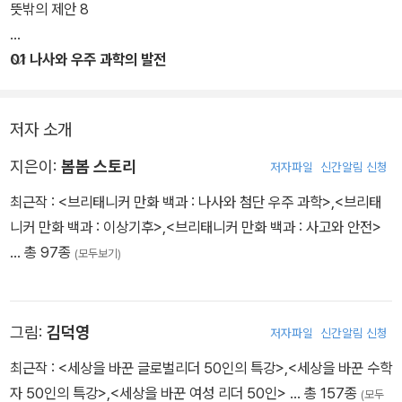
했다. 책의 첫머리에 제공하는 인포그래픽은 한 권의 핵심 내용을 다
뜻밖의 제안 8
이어그램이나 일러스트레이션으로 정리하여 독자들의 흥미를 유발한
다. 학습 내용을 재미있게 풀이한 본문 만화와 다채로운 사진 이미지
01 나사와 우주 과학의 발전
역시 정보를 빠르게 습득하고 오래 기억하는 데 도움을 줄 것이다. 또
한, 단편적인 정보의 나열에 그치지 않고 만화 속 주인공들이 배운 지
저자 소개
식과 경험을 토대로 긍정적인 가치를 추구하는 모습을 그렸다.
지은이:
봄봄 스토리
저자파일
신간알림 신청
<브리태니커 만화 백과 : 나사와 첨단 우주 과학>에서는 첨단 우주
최근작 :
<브리태니커 만화 백과 : 나사와 첨단 우주 과학>
,
<브리태
과학의 역사와 현재를 하나씩 짚어본다. 처음으로 우주로 나간 개인
니커 만화 백과 : 이상기후>
,
<브리태니커 만화 백과 : 사고와 안전>
라이카, 처음 달에 발을 내딛은 사람인 닐 암스트롱과 같은 흥미진진
… 총 97종
(모두보기)
한 우주 개발의 역사 이야기를 들려준다. 특히 첨단 우주 과학의 역사
에 있어 빼놓을 수 없는 나사는 어떻게 설립되었고, 어떤 활동을 하고
있는지 미국 나사 본부를 실제로 방문한 만화 속 주인공들을 따라가
그림:
김덕영
며 생생히 알아볼 수 있다.
저자파일
신간알림 신청
최근작 :
<세상을 바꾼 글로벌리더 50인의 특강>
,
<세상을 바꾼 수학
앞으로 첨단 우주 과학은 어떤 방향으로 나아갈지, 그 과정에서 우리
자 50인의 특강>
,
<세상을 바꾼 여성 리더 50인>
… 총 157종
(모두