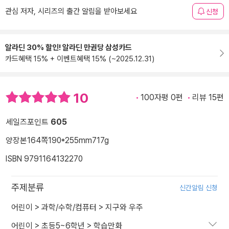
관심 저자, 시리즈의 출간 알림을 받아보세요
신청
알라딘 30% 할인! 알라딘 만권당 삼성카드
카드혜택 15% + 이벤트혜택 15% (~2025.12.31)
10
100자평 0편
리뷰 15편
세일즈포인트
605
양장본
164쪽
190*255mm
717g
ISBN 9791164132270
주제분류
신간알림 신청
어린이
>
과학/수학/컴퓨터
>
지구와 우주
어린이
>
초등5~6학년
>
학습만화