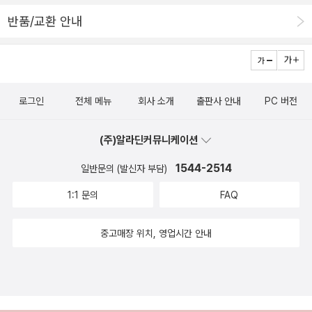
되려면 수많은 훈련을 해야 하는데요. 그중에서도 필수훈련이 바로
반품/교환 안내
무중력훈련입니다. 무중력은 지구가 끌어당기는 힘, 즉 중력이 없거
나 느껴지지 않는 상태를 말하는데요. 놀이기구나 엘리베이터가 갑자
기 내려가면 순간적으로 몸이 붕 떠오르는 느낌을 받는데, 이 느낌을
받는 이유는 짧은 순간 무중력 상태가 되었기 때문입니다.​무중력훈련
로그인
전체 메뉴
회사 소개
출판사 안내
PC 버전
을 통해 급상승과 급하강을 반복하면 극심한 멀리도 느끼게 된다고
해요. 그래도 몸이 둥둥~ 떠있는 경험은 정말 특별할 것 같아요. ​​​이
(주)알라딘커뮤니케이션
것말고도 국제 우주 정거장의 구조​ ​​​우리나라 우주 과학의 발달 ​​과연
우주여행은 어디까지 갈 수 있을까? 하는 다양한 궁금증도 해결할 수
1544-2514
일반문의 (발신자 부담)
있어요. 이번 70권도 너무 반가웠고 브리태니커 시리즈는 앞으로도
1:1 문의
FAQ
80권, 90권 100권까지 쭉쭉쭉 나왔으면 좋겠습니다. ^^
중고매장 위치, 영업시간 안내