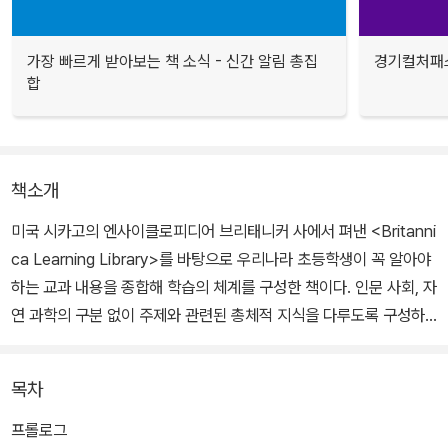
가장 빠르게 받아보는 책 소식 - 신간 알림 총집
경기컬처패스
합
책소개
미국 시카고의 엔사이클로피디어 브리태니커 사에서 펴낸 <Britanni
ca Learning Library>를 바탕으로 우리나라 초등학생이 꼭 알아야
하는 교과 내용을 종합해 학습의 체계를 구성한 책이다. 인문 사회, 자
연 과학의 구분 없이 주제와 관련된 총체적 지식을 다루도록 구성하
여, 인문학적 상상력과 과학기술에 대한 이해를 두루 갖춘 창의적인
인재를 키울 수 있다.
목차
많은 양의 정보를 지루한 글이나 설명보다는 시각적인 이미지로 정리
프롤로그