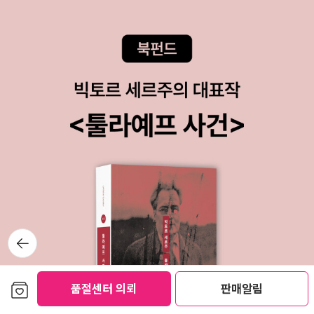
뒤로가
기
보관함담기
품절센터 의뢰
판매알림