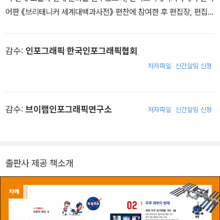
어판 《브리태니커 세계대백과사전》 편찬에 참여한 후 편집장, 편집
개발 담당 상무를 거쳐 대표를 지냈다(1992~2015). 1995년 중앙
일보 신춘문예에 소설 〈거미여행〉이 당선되어 등단했고, 경기대학교
감수:
인포그래픽 한국인포그래픽협회
국어국문학과 겸임 교수를 지냈으며(2003~2015), 한국사전학회의
창립 회원으로 출판 이사 등을 거쳐 부회장으로 활동하고 있다(2002
저자파일
신간알림 신청
~ ). 디지털 시대의 사전과 지식에 대한 관심이 많아 관련 학회 활동
에 지속적으로 참여하고 있다. 저서 《브리태니커 백과사전》(2013),
《세계의 백과사전》(2016, 공저), 《디지털 시대의 사전》(2019, 공
감수:
브이랩인포그래픽연구소
저자파일
신간알림 신청
저), 《디지털 인문학과 사전》(2022, 공저) 등을 펴냈으며, “한국 현
대 백과사전의 담론적 성격에 대한 시론”(2021) 등 여러 논문을 썼
다.
출판사 제공 책소개