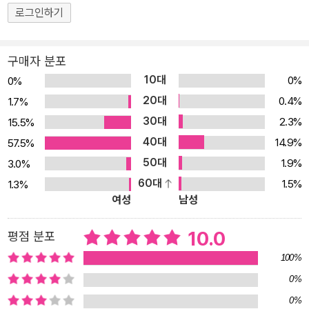
화유산, 세계의 전통문화 지리: 아시아, 서아시아와 오세아니아, 유럽,
로그인하기
아프리카, 아메리카 예술: 음악 이야기, 미술 이야기, 대중음악과 케이
팝, 패션 기술: 발명과 발견, 여러 가지 탈것, 첨단기술, 디지털과 통
신, 로봇, 인공지능, 빅데이터, 바이오테크, 자율주행 자동차, 코딩 종
구매자 분포
교: 세계의 종교1, 세계의 종교2 역사: 고대 문명, 역사 속의 인물, 세
10대
0%
0%
계의 역사 사건 지식의 세계: 세계의 문학, 세계의 정치, 세계의 사상
20대
0.4%
1.7%
과 철학, 돈과 재테크 <브리태니커 만화 백과> 이런 점이 다릅니다.
30대
2.3%
15.5%
** 10가지 지식의 갈래** 물질과 에너지 세계를 구성하는 물질과 에
40대
14.9%
57.5%
너지에 대한 지식 지구와 생명 지구에 대한 모든 것과 지구 위에 살고
50대
1.9%
3.0%
있는 생물에 대한 지식 인간의 삶 인간의 몸과 마음, 행동에 대한 지식
60대
1.5%
1.3%
사회와 문화 인류가 이룩한 사회와 문화에 대한 지식 지리 세계 여러
여성
남성
나라의 역사와 문화에 대한 지식 예술 문학과 미술, 음악 등 다양한 예
술과 예술가에 대한 지식 ▶지식의 갈래에 근거한 학습 영역 설계 미
10.0
평점 분포
국 시카고 대학의 학자들과 엔사이클로피디어 브리태니커의 편집진
100%
이 개발하여 ‘브리태니커 세계 대백과사전’에 적용한 ‘지식의 10가지
0%
갈래’는 브리태니커가 오랫동안 구축해 온 지식을 보는 체계입니다.
0%