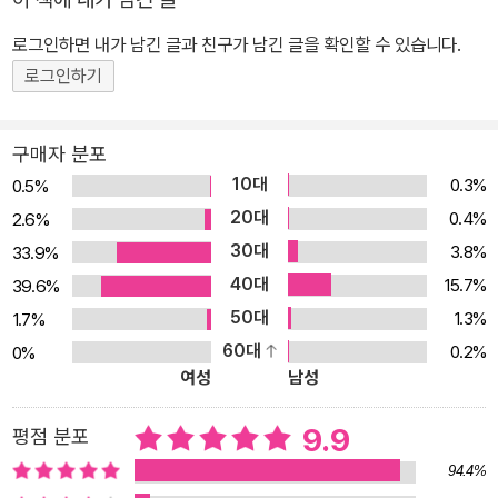
시에 어린 자녀들의 눈높이에 맞게 경청의 지혜를 들려주고 싶다는
로그인하면 내가 남긴 글과 친구가 남긴 글을 확인할 수 있습니다.
의견이었다. 우리 아이들은 학교에서 또는 학원에서 각기 다른 개성
을 가진 친구들과 만나게 된다. 도대체 무슨 생각을 하는지 알 수 없는
로그인하기
친구부터 수업 시간에 엉뚱한 짓만 하거나 늘 잘난 척만 하는 얄미운
친구까지. 그래서 아이들은 새로운 학년, 새로운 반에 들어갈 때마다
구매자 분포
종종 친구들과 부딪히고, 싸우고 오해하게 된다. 집에서도 마찬가지
10대
0.3%
0.5%
로 마음을 열고 서로의 이야기에 귀 기울이는 대화보다는 이거해라,
20대
0.4%
2.6%
저거해라는 명령만 듣기 일쑤인 우리 아이들에게 마음의 문을 열고
30대
3.8%
33.9%
친구, 가족의 이야기에 귀 기울이는 경청의 힘을 알려주고 싶다는 간
40대
15.7%
39.6%
절한 바람이 담긴 책이다.
50대
1.3%
1.7%
60대
0.2%
0%
여성
남성
9.9
평점 분포
94.4%