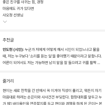
기로 풀어낸다. 나와는 너무나 다르기 때문에 이해할 수 없을 것 같은
좋은 친구를 사귀는 힘, 경청
친구도 내가 먼저 다가서서 귀 기울이다면, 친구의 마음속 작은 울림
마음에도 귀가 있다면
을 들을 수 있다는 것을 깨닫게 해주는 책.
사오정 선생님
추천글
안도현 (시인):
누군가 저에게 어떻게 해서 시인이 되었느냐고 물을
때, 저는 누구보다 '소리를 듣는 일'을 좋아했기 때문이라고 말합니다.
어른이 되어서도 저는 가능하면 남의 말을 잘 들으려고 귀를 활짝 열
어둡니다. 내가 말을 많이 하는 것보다는 남이 하는 말을 많이 듣는 게
훨씬 행복하고, 또 좋은 공부가 됩니다. 이 세상을 이해하는 가장 좋은
줄거리
방법은 무엇엔가 귀를 기울이는 것에서 시작하지요. 아이에게 큰 목
소리로 제 주장만 하는 것이 마음을 전달하는 방법이 아니라는 것을
현이는 새로 전학을 간 반에서 꼭 이겨야 직성이 풀리고, 뭐든지 자기
알려주세요. 가만히 귀 기울여 대화하는 힘을 기를 수 있도록, 아이와
마음대로 하려는 손은미와 사사건건 부딪힌다. 합창대회를 앞두고 누
함께 이 책을 읽으면서 다시 한 번 경청의 지혜를 되새겨주세요. 잘 들
가 제1 바이올린을 연주할지를 두고 현이와 경쟁을 하게 된 은미는 본