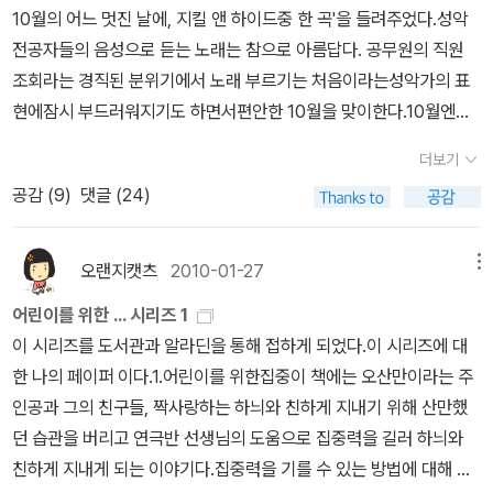
10월의 어느 멋진 날에, 지킬 앤 하이드중 한 곡'을 들려주었다.성악
전공자들의 음성으로 듣는 노래는 참으로 아름답다. 공무원의 직원
조회라는 경직된 분위기에서 노래 부르기는 처음이라는성악가의 표
현에잠시 부드러워지기도 하면서편안한 10월을 맞이한다.10월엔독
서치료를 위한 상황별서평집을 만들 예정이고,사이버연수를 진행하
더보기
며,책날개 작가를 학교에 파견해서 아이들에게 멋진 추억을 만들어
공감 (
9
)
댓글 (24)
주는'책날개 작가와의 만남'을 진행한다.작가는 고대영, 권혁도, 오미
경, 이태수, 정진등 11명의 동화 또는 그림책 작가를11교에지원해준
다.작가의 책들을 조사하다보니 와우 유명한 분들이다.평소 작가를
오랜지캣츠
2010-01-27
메뉴
만나기 힘든아이들에게 좋은 경험이 될듯^*^눈을 뜨기 힘든 가을보
어린이를 위한 ... 시리즈 1
다 높은 저 하늘이 기분좋아휴일 아침이면 나를 깨운 전화오늘은 어
이 시리즈를 도서관과 알라딘을 통해 접하게 되었다.이 시리즈에 대
디서 무얼 할까창 밖에 앉은 바람 한 점에도사랑은 가득한걸널 만난
한 나의 페이퍼 이다.1.어린이를 위한집중이 책에는 오산만이라는 주
세상 더는 소원없어바램은 죄가 될테니까가끔 두려워져 지난밤 꿈처
인공과 그의 친구들, 짝사랑하는 하늬와 친하게 지내기 위해 산만했
럼사라질까 기도해매일 너를 보고 너의 손을 잡고내 곁에 있는 너를
던 습관을 버리고 연극반 선생님의 도움으로 집중력을 길러 하늬와
확인해창 밖에앉은 바람 한 점에도사랑은 가득한걸널 만난세상 더는
친하게 지내게 되는 이야기다.집중력을 기를 수 있는 방법에 대해 나
소원없어바램은 죄가 될테니까살아가는 이유 꿈을 꾸는 이유모두가