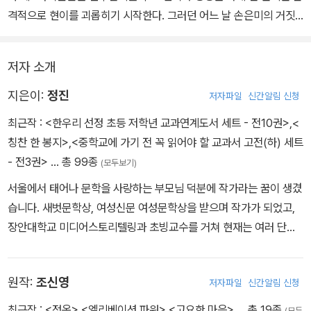
을 줄 알아야 귀가 커지는 법이니까요.
격적으로 현이를 괴롭히기 시작한다. 그러던 어느 날 손은미의 거짓
말만 믿고 담임 선생님은 현이에게 바이올린 연주를 할 자격이 없다
고 말한다.
저자 소개
현이는 선생님으로부터 바이올린을 연주하고 싶으면 한 달 동안 반에
서 왕따 취급을 당하는 바보 정연지의 몰래도우미를 하라는 제안을
지은이:
정진
저자파일
신간알림 신청
받게 된다. 연지의 몰래도우미를 하면서 현이는 그동안 무관심했던
최근작 :
<한우리 선정 초등 저학년 교과연계도서 세트 - 전10권>
,
<
친구들과 차츰 말문을 트게 된다.
칭찬 한 봉지>
,
<중학교에 가기 전 꼭 읽어야 할 교과서 고전(하) 세트
한편 엄마는 현이가 왜 몰래도우미를 하면서 까지 바이올린을 연주하
- 전3권>
… 총 99종
(모두보기)
고 싶은지도 모르면서 무조건 나무라기만 한다. 할아버지는 학교와
서울에서 태어나 문학을 사랑하는 부모님 덕분에 작가라는 꿈이 생겼
집 양쪽에서 어려움을 겪는 현이에게 끝까지 포기하지 않고 ‘다른 사
습니다. 새벗문학상, 여성신문 여성문학상을 받으며 작가가 되었고,
람의 말에 귀 기울이고 대화하는 것’의 중요성을 이야기해준다.
장안대학교 미디어스토리텔링과 초빙교수를 거쳐 현재는 여러 단체
과연 현이와 은미는 화해하고 무사히 반 합창대회를 성공시킬 수 있
에서 후배들을 위해 강연하고 있습니다. 《지오와 비밀 장소》, 《칭찬
을까? 엄마는 현이의 마음을 알아주게 될까?
한 봉지》, 《꿈이 나를 불러요》, 《물대장 오진한》, 《내 동생들 어때》
자기밖에 모르던 아이가 점차 주변 사람들과 소통하고 한 뼘씩 성장
원작:
조신영
저자파일
신간알림 신청
등을 썼으며 어린이의 꿈을 돕는 좋은 글을 쓰고 싶습니다.
하는 모습을 통해 경청의 힘을 느낄 수 있을 것이다.
최근작 :
<정온>
,
<엘리베이션 파워>
,
<고요한 마음>
… 총 19종
(모두