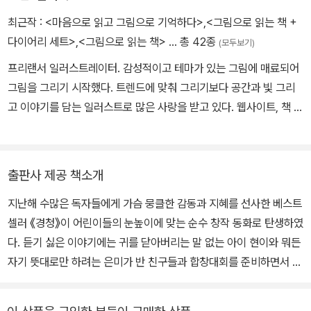
안적 가치를 테마로 한 스토리텔링 작업에도 힘을 쏟고 있다. 저서로
최근작 :
<마음으로 읽고 그림으로 기억하다>
,
<그림으로 읽는 책 +
는 《경청》 《연암에게 글쓰기를 배우다》(이상 공저), 《원칙 있는 삶》
다이어리 세트>
,
<그림으로 읽는 책>
… 총 42종
(모두보기)
《마중물》 등이 있다.
프리랜서 일러스트레이터. 감성적이고 테마가 있는 그림에 매료되어
그림을 그리기 시작했다. 트렌드에 맞춰 그리기보다 공간과 빛 그리
고 이야기를 담는 일러스트로 많은 사랑을 받고 있다. 웹사이트, 책 표
지, 잡지 광고 등 여러 분야에서 그림 작업을 하고 있으며, 칼럼과 에
세이 작업도 함께 하고 있다. 지금까지 『경청』, 『원거리 연애』, 『나비
지뢰』, 『여자, 독하지 않아도 괜찮아』, 『그녀들은 어떻게 다 가졌을
출판사 제공 책소개
까』, 『스페인, 너는 자유다』 등의 책에 일러스트 작업을 했으며, 그 밖
지난해 수많은 독자들에게 가슴 뭉클한 감동과 지혜를 선사한 베스트
에 웅진코웨이, SK텔레콤, 롯데마트, HAZZYS, KB카드 등 다수 기
셀러 《경청》이 어린이들의 눈높이에 맞는 순수 창작 동화로 탄생하였
업의 일러스트를 진행했다.
다. 듣기 싫은 이야기에는 귀를 닫아버리는 말 없는 아이 현이와 뭐든
자기 뜻대로만 하려는 은미가 반 친구들과 합창대회를 준비하면서 서
로를 이해하고 받아들이는 과정을 잔잔한 이야기로 풀어낸다. 친구들
과 대화하는 아이들의 모습을 보면 주거니 받거니 하며 이야기를 나