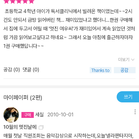
에 진심으로 귀 기울여줄게~
초등학교 4학년 아이가 독서클리닉에서 빌려온 책이였는데~~2시
간도 안되서 금방 읽어버린 책... 재미있었냐고 했더니...한권 구매해
서 집에 두고서 어릴 때 '멋진 여우씨'가 재미있어서 계속 읽었던 것처
럼 가끔 읽어보고싶다고 하네요~ 그래서 오늘 아침에 출근하자마자
1권 구매했답니다~~
더보기
공감 (
0
)
댓글 (0)
쓰기
마이페이퍼 (2편)
세실
2010-10-01
메뉴
10월의 멋진날에
매월 첫날 직원조회는 음악감상으로 시작하는데,오늘'넬라판타지아,