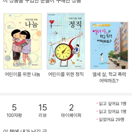
이 상품을 구입한 분들이 구매한 상품
누는 것보다 제 주장만 목소리 높이거나 성급하게 남의 말을 자르고
끼어드는 경우가 많다. 가정에서도 마찬가지로 공부해라, 학원에 가
라는 명령만 할뿐 아이의 생각을 나누는 대화는 거의 없는 것이 사실
이다. 친구가 친구에게, 부모는 아이에게, 아이는 부모에게 자세를 낮
추고 서로의 이야기에 귀 기울이려는 노력이 필요하다. 가정이든 학
교에서든 상대의 이야기에 귀 기울일 줄 모르면서 상대가 나를 이해
하기를 기대하기는 힘들기 때문이다. 그렇기에 이 책이 전하는 경청
의 메시지는 아이들의 학교생활에 가장 큰 영향을 미치는 친구 관계
에서 우리 아이들에게 꼭 필요한 지혜이며, 부모들이 평소 자녀들과
어린이를 위한 나눔
어린이를 위한 정직
열세 살, 학교 폭력
나누고 싶었던 지침들이다. 따라서 《어린이를 위한 경청》은 좋은 친
어떡하죠?
구를 통해 성장하고, 다른 사람들과 화합하며 살아가는 지혜를 알려
주고 싶었던 부모들에게도 훌륭한 지침서가 될 것이다. 마음을 얻는
지혜를 우리 아이에게도 전해주고 싶다! 귀 기울여 듣는 것은 사람의
읽고 싶어요 1명
5
15
2
마음을 얻는 지혜임을 일깨워준 베스트셀러 《경청》의 메시지를 자녀
읽고 있어요 1명
100자평
리뷰
마이페이퍼
들에게도 전하고 싶다는 독자들의 요청이 많았다. 특히 다른 자기계
읽었어요 29명
발서처럼 틀에 박힌 교훈이 아니라 소설에 버금가는 감동을 주는 동
이 책에 내가 남긴 글