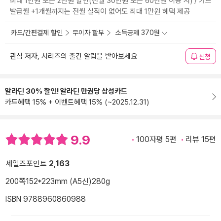
최대 1만원 또는 2만원 할인(전월 30만원 또는 60만원 이용 시) / 카드
발급월 +1개월까지는 전월 실적이 없어도 최대 1만원 혜택 제공
카드/간편결제 할인
무이자 할부
소득공제 370원
관심 저자, 시리즈의 출간 알림을 받아보세요
신청
알라딘 30% 할인! 알라딘 만권당 삼성카드
카드혜택 15% + 이벤트혜택 15% (~2025.12.31)
9.9
100자평 5편
리뷰 15편
세일즈포인트
2,163
200쪽
152*223mm (A5신)
280g
ISBN 9788960860988