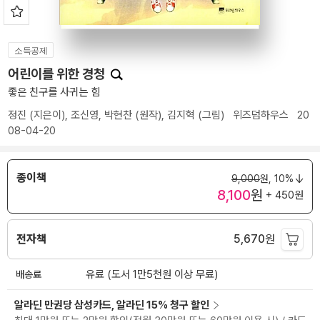
소득공제
어린이를 위한 경청
좋은 친구를 사귀는 힘
정진
(지은이),
조신영
,
박현찬
(원작),
김지혁
(그림)
위즈덤하우스
20
08-04-20
종이책
9,000
원,
10%
8,100
원
+ 450원
전자책
5,670
원
배송료
유료 (도서 1만5천원 이상 무료)
알라딘 만권당 삼성카드, 알라딘 15% 청구 할인