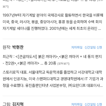
보기)
1997년부터 자기계발 분야의 국제강사로 활동하면서 한국을 비롯해
미국, 중국, 러시아, 몽골, 중앙아시아, 홍콩 등을 순회하며 수백 회의
자기계발 세미나를 진행하였다. 2001년에는 세계 최초의 온라인 셀
프리더십 게임을 발표하였고, 베스트셀러 《경청》 《쿠션》 《성공하는
한국인의 7가지 습관》 등을 집필하였다. 늘사랑기독학교의 초대 교
원작:
박현찬
저자파일
신간알림 신청
장으로 일하며 다음 세대를 바로 세우는 일에 매진하고 있다.
최근작 :
<[큰글자도서] 붉은 까마귀>
,
<붉은 까마귀 + 네 통의 편지
- 전2권>
,
<붉은 까마귀>
… 총 20종
(모두보기)
스토리로직 대표. 서울대학교 독문학과를 졸업하고 서강대학교 대학
원에서 인공지능, 미국 스탠퍼드대학교 경영대학원에서 IT 기업가 과
정을 수료했다. 웅진출판인터넷 사업본부장, ㈜오란디프 대표이사를
지내며 인쇄 매체를 포함한 게임, 영상, 온라인 분야에서 다양한 문화
콘텐츠를 개발했다. 한겨레교육문화센터 및 한국언론재단, KBS PD
그림:
김지혁
저자파일
신간알림 신청
연수과정 등에서 스토리텔링을 강의했으며, 개인과 사회에 필요한 대