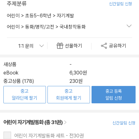
주제분류
신간알림 신청
어린이
>
초등5~6학년
>
자기계발
어린이
>
동화/명작/고전
>
국내창작동화
선물하기
공유하기
새상품
-
eBook
6,300원
중고상품 (178)
230원
중고
중고
중고 등록
알라딘에 팔기
회원에게 팔기
알림 신청
어린이 자기계발동화 (총 31권)
신간알림 신청
어린이 자기계발동화 세트 - 전30권