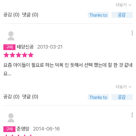
더보기
기를 다룬 [비투스]라는 영화를 보았다.자신의 아들의 천재성을 위해
올인하는 부모가 주는 무거운 부담감에 사고를 기회로 천재성을 잃어
공감 (
0
)
댓글 (0)
버린 것처럼 연기하는 소년, 그 소년의 마음을 품어주고 연극에 동참
해주는 이가 바로 할아버지였다. 이 책 속의 현이도 엄마는 바쁜 생활
메뉴
탓에 아이의 말을 귀담아 듣지 못하지만다행히 할아버지가 넉넉한 마
태양신공
2013-03-21
음으로 품어주시고 항상 아이의 말을 들어준다.내 허물은 보지 못하
고 남의 티끌은 눈에 잡힌다는 말처럼현이엄마의 태도를 보며 ‘저렇
요즘 아이들이 필요로 하는 덕목 인 듯해서 선택 했는데 잘 한 것 같네
게 하면 안되지’ 라며 금방 지적하면서도막상 나의 자세는 바로 잡지
요...
못하니……현이가 할아버지와 바이올린 연주회에 다녀와서도 숨소리
한 번 내지 않고 집중했다는 말을 들었으면 바로 “그렇게 집중했다니
더보기
집중력이 대단한 걸. 우리 아들은 역시 대단해.” 라고 칭찬해 주었더
공감 (
0
)
댓글 (0)
라면 좋았을걸 “숙제는 다 했어? 어서 손 씻고 방에 들어가서 빨리
해.” 라고 다그치기만 하니현이의 입에서 “뭐든지 엄마 마음대로야,
짜증나 진짜.” 하는 불만이 쏟아져나오는 게 당연해보인다.책을 읽으
메뉴
며 내내 이렇게 했다면 좋지 않았을까 다른 대사를 넣어보며 긍정적
준영맘
2014-06-16
인 엄마의 자세를 연습해본다.재영아,재희야 앞으로 너희들의 이야기