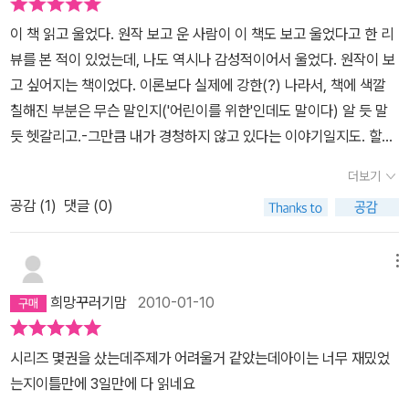
라! 합창단이 나한테는 비타민이고 성장호르몬인데!' 라고 속으로 소
이 책 읽고 울었다. 원작 보고 운 사람이 이 책도 보고 울었다고 한 리
리치는 현이처럼아이들의 유일한 출구를 공부하라는 미명하에 숨통
뷰를 본 적이 있었는데, 나도 역시나 감성적이어서 울었다. 원작이 보
을 막고 있지나 않았는지......아이의 교실을 고스란히 옮겨 놓은 듯 아
고 싶어지는 책이었다. 이론보다 실제에 강한(?) 나라서, 책에 색깔
이 또래의 이야기라아이도 엄마도 함께 읽고 이야기 나눌 수 있는 책
칠해진 부분은 무슨 말인지('어린이를 위한'인데도 말이다) 알 듯 말
이었다.전학온 지 얼마 안된 현이는 학교에 채 익숙해지기도 전에 경
듯 헷갈리고.-그만큼 내가 경청하지 않고 있다는 이야기일지도. 할아
쟁심많고 지기 싫어하는 반장 은미와 사사건건 부딪히며 낯설어한다.
버지의 말이 참 인상적이었다. 사람의 마음은 담벼락이 높은 집과 같
선생님까지 갑자기 바뀌는 바람에 바이올린과 함께 합창단의 연주를
더보기
아서 그 문을 찾는 게 쉽지 않다, 그 때문에 오해가 생긴다, 그 문은 그
기다리던 현이는실망하고 은미와의 바이올린 경쟁으로 더욱 힘들어
공감 (
1
)
댓글 (0)
사람의 진정한 마음을 알아볼 때 열리는 거다, 상대방의 마음이 열릴
한다.아빠의 유품인 두 마리 낙타가 그려진 액자를 보며 스스로 답을
수 있게 내가 먼저 마음을 열고 귀를 기울여야 한다는 것까지. 봐도 또
찾아가는 현이는힘들어하던 학교생활의 고민도 스스로 찾아낸 것 같
봐도 좋을 것 같은 책.
메뉴
아 기특하다.선생님의 숙제로 연지를 도와주면서 내가 아닌 다른사람
을 먼저 배려해주니 결국 연지 뿐 아니라 경쟁심으로 뾰족한 은미도
희망꾸러기맘
2010-01-10
마음의 문을 조심스레 열어준다.마음의 귀를 활짝 열어놓으니 모자라
게만 보였던 친구 연지의 재능도 발견하게 되고 개성강한 반아이들과
시리즈 몇권을 샀는데주제가 어려울거 같았는데아이는 너무 재밌었
함께 아름다운 화음을 이룰 수 있었던 게 아닐까!한껏 성숙해진 아이
는지이틀만에 3일만에 다 읽네요
들의 아름다운 멜로디가 귓가에 들리는 듯하다.전에 천재소년의 이야