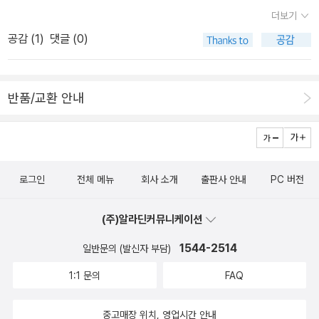
와 있다.2. 어린이를 위한 끈기이 책에는 나태한 이라는 아이가 강아
너라는 걸네가 있는 세상 살아가는 동안더좋은 곳을 없을거야10월의
더보기
지인 붕어빵을 기르는 과정이 나와있다. 그로 인해 게으름만 피웠던
어느 멋진날에...
책날개 작가들의 대표 작품^*^<<10월의 어느 멋진
공감 (
1
)
댓글 (0)
태한이가 끈기가 생기고 더 이상 게으름 피우지 않고 지리산 까지 올
날에 듣기>>
라가며, 학예회때 붕어빵을 잘 훈련시켜서 강아지쇼도 성공적으로 이
끄는 끈기있는 아이가 되는 이야기도 나와있다. 끈기를 잘 기를 수 있
반품/교환 안내
는 방법에 대해 나와 있다.3.어린이를 위한 경청이 책에는 현이라는
바이올리니스트인 돌아가신 아빠를 닮아 바이올린을 잘 켜고 세상에
조금 더 경청하는 이야기 이다. 하지만 새로 전학간 학교에서는 손은
미라는 완벽한 것만 좋아하는 아이와 맞붙게 되지만, 석우와 친구들
로그인
전체 메뉴
회사 소개
출판사 안내
PC 버전
의 도움과 할아버지의 도움으로 친해진다. 그로 인해 세상에 좀 더 경
청하게 되는 계기가 된다. 좀 더 쉽게 세상에 경청 할 수 있는 방법에
(주)알라딘커뮤니케이션
대해 나와 있다.4. 어린이를 위한정직이 책에는 선우라는 공부 못하
는 몸빵파 대장의 이야기가 담겨 있다. 선우의 엄마와 이모는 선우의
1544-2514
일반문의 (발신자 부담)
아빠는 뉴욕에서 바쁜 일 때문에 못 온다고 하지만, 몸빵파의 다른 친
1:1 문의
FAQ
구와 싸우다 아빠가 뉴욕이 아니라 하늘나라에 있다는 사실을 알게
되고, 나중에 할아버지에게서도 선우를 지키려다 교통사고로 세상을
중고매장 위치, 영업시간 안내