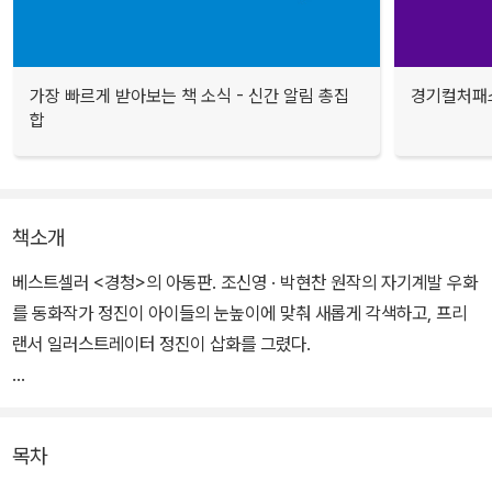
가장 빠르게 받아보는 책 소식 - 신간 알림 총집
경기컬처패스
합
책소개
베스트셀러 <경청>의 아동판. 조신영 · 박현찬 원작의 자기계발 우화
를 동화작가 정진이 아이들의 눈높이에 맞춰 새롭게 각색하고, 프리
랜서 일러스트레이터 정진이 삽화를 그렸다.
이 세상을 이해하는 가장 좋은 방법은 무엇엔가 귀를 기울이는 것에
서부터 시작한다. <어린이를 위한 경청>은 말 없는 아이 현이와 자기
목차
밖에 모르는 은미가 서로를 이해하고 받아들이는 과정을 잔잔한 이야