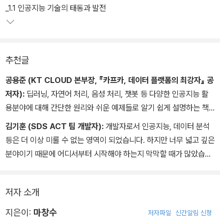
_1.1 인공지능 기술의 태동과 발전
추천글
공용준 (KT CLOUD 본부장, 『카프카, 데이터 플랫폼의 최강자』 공
저자):
딥러닝, 자연어 처리, 음성 처리, 챗봇 등 다양한 인공지능 활
용분야에 대해 간단한 원리와 쉬운 예제들로 알기 쉽게 설명하는 책
입니다. 개인 환경에서뿐만 아니라 인공지능 클라우드 서비스를 활용
김기훈 (SDS ACT 팀 개발자):
개발자로서 인공지능, 데이터 분석
하는 방법도 소개되어 있어서 입문자 분들도 편하게 따라 해보면서
등은 더 이상 미룰 수 없는 영역이 되었습니다. 하지만 너무 넓고 깊은
이해할 수 있도록 잘 구성되어 있습니다. 간단하게 인공지능 서비스
분야이기 때문에 어디서부터 시작해야 하는지 막막할 때가 많았습니
를 만들어 보고 싶으신 분들이나, 머신러닝, 딥러닝의 활용에 대해 궁
다. 이 책을 통해 인공지능의 전반적인 분야에 대해 훑어보고, 파이썬
금하셨던 분들이 읽으면 많은 도움이 될 것입니다.
을 기반으로 다양한 알고리즘들을 실습해 볼 수 있습니다. 인공지능
저자 소개
이나 자연어 처리, 챗봇 등에 대해서 빠르게 실무에 적용해야 하는 분
들에게 이 책은 분명히 큰 도움을 줄 것입니다. 이 책을 시작으로 많은
지은이:
마창수
저자파일
신간알림 신청