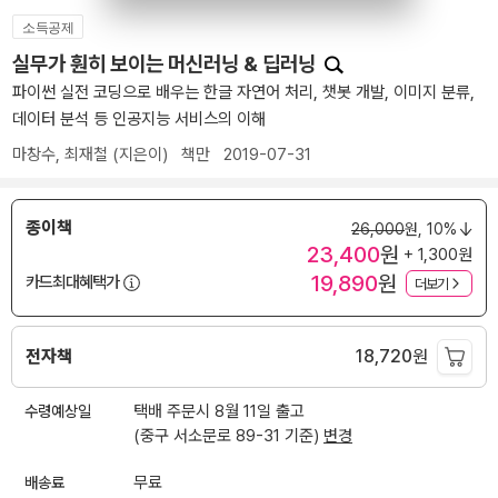
소득공제
실무가 훤히 보이는 머신러닝 & 딥러닝
파이썬 실전 코딩으로 배우는 한글 자연어 처리, 챗봇 개발, 이미지 분류,
데이터 분석 등 인공지능 서비스의 이해
마창수
,
최재철
(지은이)
책만
2019-07-31
종이책
26,000
원,
10%
23,400
원
+ 1,300원
19,890
원
카드최대혜택가
더보기
전자책
18,720
원
수령예상일
택배 주문시 8월 11일 출고
(중구 서소문로 89-31 기준)
변경
배송료
무료