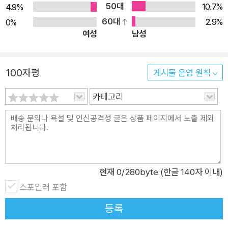
50대
10.7%
4.9%
으로써 머신러닝에 필요한 기본 개념을 배운다. '4장, 비지도학습
60대
2.9%
0%
을 이용한 군집화'에서는 비지도학습의 개요를 설명하고, K-평균
여성
남성
알고리즘으로 비지도 학습 문제를 해결하는 방법을 살펴본다. '5
장, 딥러닝을 이용한 이미지 분류'에서는 딥러닝을 이용해서 이미
100자평
지를 처리하는 방법을 배우고, 음식이미지를 인식하는 실습을 통
게시물 운영 원칙
해, 딥러닝의 훈련과정을 이해할 수 있다. '6장, 텐서플로를 이용
카테고리
한 이미지 객체 추출'에서는 딥러닝을 이용해서 이미지 객체를 추
출하는 방법을 배운다. 딥러닝 프레임워크인 텐서플로를 사용하
는 방법을 익힐 수 있다. '3부, 자연어 처리 기술의 이해'에서는 자
연 어처리가 무엇인지 개요를 알아보고, 자연어 처리를 배우는 목
적에 대해 살펴본 다음, 실전 예제로 자연어 처리 기술을 활용해
현재
0
/280byte (한글 140자 이내)
텍스트에서 감정을 분석하는 방법을 배운다. '7장, 한글 자연어
스포일러 포함
처리'에서는 자연어 처리의 정의와 기본적인 지식을 알아보고, 한
국어 처리를 위한 형태소 분석에 대해 살펴본다. 8장, 워드투벡을
등록
이용한 자연어 처리'에서는 기존 자연어를 처리하는 방식에서 최