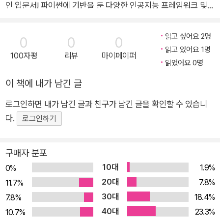
인 입문서! 파이썬에 기반을 둔 다양한 인공지능 프레임워크 및
서비스를 활용한 한글 자연어 처리, 이미지 분류, 대화 서비스 챗
봇 개발, 텍스트 감정 분석 등 친절한 알고리즘 이론 학습과 풍부
읽고 싶어요 2명
0
0
0
한 실전 코딩 예제가 가득하다. [이 책의 구성] '1부, 인공지능 서
읽고 있어요 1명
100자평
리뷰
마이페이퍼
비스와 기술의 이해'에서는 인공지능에 대한 배경과 정의, 머신러
읽었어요 0명
닝과 딥러닝에 대한 개념과 인공지능 서비스를 도입하기 위한 여
이 책에 내가 남긴 글
러 가지 도구와 기술 요소를 살펴본다. '1장, 인공지능이란 무엇인
로그인하면 내가 남긴 글과 친구가 남긴 글을 확인할 수 있습니
가'에서는 인공지능, 머신러닝, 딥러닝에 관한 핵심 사항과 배경
다.
지식을 소개한다. 또한, 인공지능을 활용하는 여러 가지 서비스를
로그인하기
소개한다. '2장, 인공지능을 적용하기 위한 방법'에서는 인공지능
기술을 서비스에 도입하기 위해 여러 가지 도구와 기술 요소를 알
구매자 분포
아본다. '2부, 머신러닝과 딥러닝'에서는 머신러닝 기술의 유형의
10대
1.9%
0%
특징과 차이점을 살펴보고 지도학습과 비지도학습의 대표적인
20대
7.8%
11.7%
알고리즘을 알아본다. '3장, 머신러닝의 이해와 지도학습을 이용
30대
18.4%
7.8%
한 분류'에서는 본격적으로 머신러닝을 구축해보는 시작 단원으
40대
23.3%
10.7%
로 의사결정나무와 서포트 벡터 머신 알고리즘을 직접 구현해봄