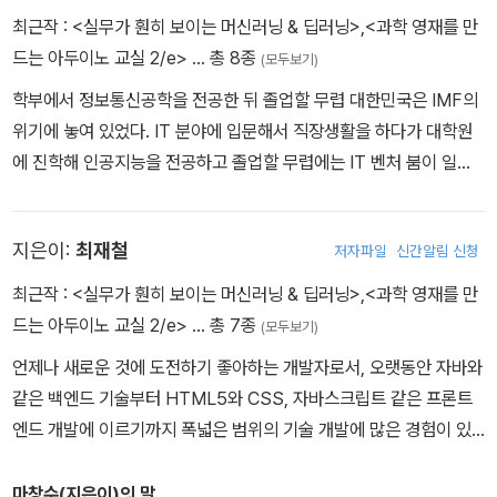
개발자들이 인공지능의 세계에 빠져 들 수 있기를 바랍니다
최근작 :
<실무가 훤히 보이는 머신러닝 & 딥러닝>
,
<과학 영재를 만
드는 아두이노 교실 2/e>
… 총 8종
(모두보기)
학부에서 정보통신공학을 전공한 뒤 졸업할 무렵 대한민국은 IMF의
위기에 놓여 있었다. IT 분야에 입문해서 직장생활을 하다가 대학원
에 진학해 인공지능을 전공하고 졸업할 무렵에는 IT 벤처 붐이 일고
있었지만 아직 인공지능의 봄이 오지는 않은 상황이었다. 약 20년이
넘는 기간 동안 C/C++, 자바, 파이썬 같은 다양한 언어를 이용해 개
지은이:
최재철
저자파일
신간알림 신청
발을 해왔고 LBS, 그린(Green) IT, 빅데이터, IoT, AI 등 다양한 신
기술 영역에서 엔지니어로 또는 기획 및 관리자로 역할을 수행해왔
최근작 :
<실무가 훤히 보이는 머신러닝 & 딥러닝>
,
<과학 영재를 만
다. 늘 새로운 아이디어를 기술로 풀어내기 위해 고민하고, 부족한 능
드는 아두이노 교실 2/e>
… 총 7종
(모두보기)
력을 경험으로 채우기 위해 노력해 왔다. 최근에는 AI 기반 기술 연구,
언제나 새로운 것에 도전하기 좋아하는 개발자로서, 오랫동안 자바와
솔루션 개발, 사업 발굴 및 확산을 위해 노력 중이다. 저서로는 『과학
같은 백엔드 기술부터 HTML5와 CSS, 자바스크립트 같은 프론트
영재를 만드는 아두이노 교실 2/e』(에이콘출판, 2018), 번역서로
엔드 개발에 이르기까지 폭넓은 범위의 기술 개발에 많은 경험이 있
『왓슨을 이용한 인공지능 서비스 입문』(책만, 2017), 『자연어 처리
다. 그 경험을 바탕으로 현재는 SK R&D 센터 근무 중이며 사내 강사
와 컴퓨터 언어학』(에이콘출판, 2019) 등이 있다.
를 겸하고 있다. 최근에는 A-Frame이나 WebXR 기술을 다양한 디
마창수(지은이)의 말