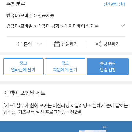
주제분류
신간알림 신청
컴퓨터/모바일
>
인공지능
컴퓨터/모바일
>
컴퓨터 공학
>
데이터베이스 개론
선물하기
공유하기
중고
중고
중고 등록
알라딘에 팔기
회원에게 팔기
알림 신청
이 책이 포함된 세트
[세트] 실무가 훤히 보이는 머신러닝 & 딥러닝 + 실체가 손에 잡히는
딥러닝, 기초부터 실전 프로그래밍 - 전2권