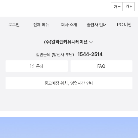
한 주요 실행 환경인 파이썬, 넘파이(NumPy)와 사이파이(SciP
y), 케라스(Keras) 설치 방법을 설명한다. 그 밖의 환경 설치 및
구축 방법은 본문에서도 자세히 안내한다. [이 책의 주요 특징] -
로그인
전체 메뉴
회사 소개
출판사 안내
PC 버전
이 책 한 권으로 인공지능 서비스의 다양한 분야를 모두 학습하고
실무 예제를 실습해볼 수 있다. - 머신러닝과 딥러닝의 주요 알고
(주)알라딘커뮤니케이션
리즘 이론을 배우고 간단한 서비스를 직접 만들어본다. - 인공지
능의 유형, 사례, 적용 기술 등을 파악해 서비스 기획을 위한 기본
1544-2514
일반문의 (발신자 부담)
기를 갖출 수 있다. - 인공지능 기술로의 확대 및 실무 적용 관점
1:1 문의
FAQ
에서 직접 경험해보고 선택할 수 있다. - 음성 인식, 자연어 처리,
대화 시스템, 영상 처리 등 다양한 인공지능 기술을 맛볼 수 있다.
중고매장 위치, 영업시간 안내
- 인공지능을 위한 파이썬 기반 패키지인 파이토치(PyTorch),
젠심(Gensim), 텐서플로(TensorFlow), 케라스(Keras), NLTK
등을 사용한다. [이 책의 독자 대상] - 인공지능을 활용한 신규 IT
서비스를 고민하고 기술적 이해에 목마른 서비스/솔루션 기획자
- 머신러닝, 딥러닝 영역으로 전문성을 넓히고자 하는 IT 업무 종
사자 - 컴퓨터 프로그램 경험이 있고 인공지능을 이용한 개발을