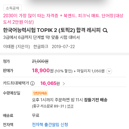
소득공제
2030이 가장 많이 따는 자격증 + 북엔드. 피크닉 매트. 단어장(대상
도서 2만원 이상)
한국어능력시험 TOPIK 2 (토픽2) 합격 레시피
3급에서 6급까지 단계별 딱! 맞춤 시험 대비서
이태환
(지은이)
한글파크
2019-07-22
정가
21,000원
18,900
판매가
원
(10% 할인) +
마일리지 1,050원
16,065
카드최대혜택가
원
수령예상일
양탄자배송
오후 1시까지 주문하면 밤 11시
잠들기전 배송
(중구 서소문로 89-31 )
변경
배송료
무료
전자책
전자책 출간알림 신청