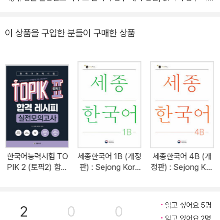
의 종류를 세분화 둘째, 세분화된 내용들을 분석하고 출제 가능 항목
을 정리하여 랭킹(Ranking)으로 제시 셋째, 랭킹으로 제시한 내용을
이 상품을 구입한 분들이 구매한 상품
예상 문제로 만들어 실제 시험에 대비 넷째, 종합 점수를 기준으로 등
급별 분할 점수에 맞게 TOPIKⅡ 전체 문항을 급수별로 나눔 다섯째,
TOPIKⅡ를 한눈에 분석하는 영역 연계도 학습을 통해 자신의 실력을
확인 토픽 문제들을 급수별, 영역별로 묶어 학습자가 문제들의 연계
성을 두고 학습할 수 있게 하였다. 본인이 원하는 급수에 맞게 문제 유
형을 학습할 수 있고, 영역별로 연결된 문제들을 급수별로 파악하면
서 그 주제에 맞게 학습할 수 있는 최적의 구성을 제공하고 있다. 최신
기출 문제를 분석하였고, 다양한 예상 문제를 통해서 문제별 학습 집
중도를 높이고 있다. 이제까지 막연하게 토픽 시험을 공부해 왔다면
한국어능력시험 TO
세종한국어 1B (개정
세종한국어 4B (개
본인의 수준과 난이도에 맞춰 단계별로 올라가는 학습을 할 수 있다.
PIK 2 (토픽2) 합격
판) : Sejong Kore
정판) : Sejong Kor
레시피 실전모의고사
an 1B (국문판)
ean 4B (국문판)
읽고 싶어요 5명
2
0
0
읽고 있어요 2명