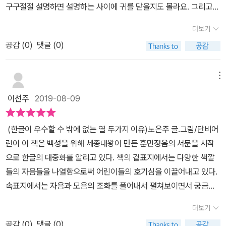
있는 반면 한글은 소리글자이고 말의 소리를 그대로 표현하고 있지
구구절절 설명하면 설명하는 사이에 귀를 닫을지도 몰라요. 그리고
번 알아간다. 우리는 한 가지 색을 보며 다양하게 표현을 하고 쓸
요. 한글은 글자의 모양이 단순하고 비교적 그 구성 원리가 간단해서
무슨말인지 이해못할수도 있습니다. 한글 세계적으로 인정받은 문자,
수 있다. 블루(Blue)를 우리는 어떻게 표현할까. 시퍼렇네, 파랗다,푸
더보기
배우기 쉽다고 합니다. 이 또한 세 번째 이유이며, 백성을 위했던 세종
그럼 어떻게 설명할까요?간결하면서도 이해하기 싶게 누구나 공감할
르딩딩한데, 푸르다, 새파랗다 등 다양하게 표현을 한다. 그 느낌도 다
대왕의 마음이 담겨져 있습니다. 한글은 정말 재미있는 표현이 많습
공감 (
0
)
댓글 (0)
수 있는 이야기로 한글의 우수성을 설명합니다.직접 책을 읽어보세
르다. 파란색을 보며 이렇게 다양한 느낌을 가지고 표현할 수 있는 것
니다. 시퍼렇다, 파랗다, 푸르딩딩, 푸르다, 새파랗다, 푸르스름하다
요. ‘ 한글이 우수 할 수 밖에 없는 열두가지 이유’라는 책입니다. 이
이다. 아마 이런 부분들 때문에 외국인들이 한국어를 배울 때 힘들지
등 영어로는 블루밖에 표현되지 않는 색상지만 한글은 정말 많은 표
책은 아이들이 이해할 수 있게 상황에 대한 예시를 삽화같은 만화, 그
메뉴
않을까. 그냥 파란색이라 말하면 되는 것이 아니라 어떤 상황에 어떤
현을 할 수가 있어요. 24자로 1만 1000여개의 소리를 표현할 수 있
리고 아이들 눈높이에 맞게 표현한 그림들, 그리고 이유에 맞게 글로
표현을 사용할지에 대한 고민을 할 거라 생각한다. '가장 단순한 글자
이선주
2019-08-09
는 한글은 세계에서 가장 많은 발음을 표기할 수 있는 문자이기도 합
설명하고 예시를 그림과 덧붙여서 흥미와 집중할 수 있게 표현되어
이면서 세계에서 가장 우수한 문자입니다. 세종대왕은 한국의 레오나
니다. 또한 감정과 느낌도 다양하게 표현할 수 있지요. 그리고 정말 과
있습니다.세계에서 문자를 만든 인물과 만든시기가 정확하게 기록되
르도 다빈치입니다.' - 펄 벅(소설가, 노벨 문학상 수상 작가) 늘 사용
(한글이 우수할 수 밖에 없는 열 두가지 이유)노은주 글.그림/단비어
학적인 글자이며 세상에서 가장 중요한 요소인 하늘과 땅과 사람을
어 있는 문자이며, 우리의 한글이 24자로 1만1000개의 소리를 만들
하고 있어 잠시 잊었던 우리 한글의 우수성에 대해 알아가는 소중한
린이 이 책은 백성을 위해 세종대왕이 만든 훈민정음의 서문을 시작
한글의 모음 글꼴에 그 의미를 그대로 담아 철학적인 글자이기도 합
어 낼수 있다는 놀라운 사실을 알았어요.가장 뛰어난 성군으로 평가
시간이다. 열두 가지 이유뿐만 아니라 '더 알고 싶은 이야기'들을 통해
으로 한글의 대중화를 알리고 있다. 책의 겉표지에서는 다양한 색깔
니다. 무엇보다 한글은 세계의 유명한 기관, 학자와 작가들이 우수하
받는 세종대왕께서는 글을 몰라 피해를 당하는 백성들을 안타까이 여
한글에 대해 깊이 있게 알 수 있다. 다른 나라의 문자들을 소개하고 세
들의 자음들을 나열함으로써 어린이들의 호기심을 이끌어내고 있다.
다고 인정한 글자로 유네스코에서는 1989년 '세종대왕상'을 만들어
겨서 모두가 쓸수 있는 한글을 창제하셨습니다.그리고 한글은 과학적
계의 문자와 언어 지도를 보면 여러 언어를 한눈에 볼 수 있다. 한글의
속표지에서는 자음과 모음의 조화를 풀어내서 펼쳐보이면서 궁금하
해마다 인류의 문맹률을 낮추는 데 노력한 단체나 개인에게 상을 주
이고 쳬계적이고 배우기 쉽다는 사실, 조선시대엔 똑똑하지 못한 사
우수성뿐만 아니라 여러 나라의 문제에 대해서도 알 수 있다.
게 만들고있다. 한글은 세종대왕이 만들었는데, 백성을 위해 왕이 직
고 있다고 해요. 현재 전 세계 54개 나라에 171개의 세종학당이 있
람도 열흘이면 한글을 깨칠수 있다고 설명합니다. 물론 머리 좋은 사
더보기
접 만든 글자는 한글밖에 없다. 한글은 전 세계에서 유일하게 창제자,
다니 정말 놀랍기만 합니다. 우리나라의 위대한 유산이며 자랑스러
람은 몇시간이면 깨우칠수 있다고 합니다. 다양한 감정과 과학적이고
공감 (
0
)
댓글 (0)