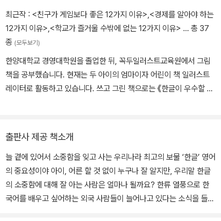
최근작 :
<친구가 게임보다 좋은 12가지 이유>
,
<경제를 알아야 하는
12가지 이유>
,
<학교가 즐거울 수밖에 없는 12가지 이유>
… 총 37
종
(모두보기)
한양대학교 경영대학원을 졸업한 뒤, 꼭두일러스트교육원에서 그림
책을 공부했습니다. 현재는 두 아이의 엄마이자 어린이 책 일러스트
레이터로 활동하고 있습니다. 쓰고 그린 책으로는 《한글이 우수할 수
밖에 없는 열두 가지 이유》, 《학교가 즐거울 수밖에 없는 열두 가지
이유》가 있고, 그린 책으로는 《거꾸로 가족》, 《이상하게 매력있닭!》,
《버럭 임금과 비밀 상자》, 《공부를 해야 하는 열두 가지 이유》, 《완벽
출판사 제공 책소개
한 탐정의 조건》, 《초등 래퍼 방탄_학교를 점령하라!》, 《낄끼빠빠가
늘 곁에 있어서 소중함을 잊고 사는 우리나라 최고의 보물 ‘한글’ 영어
안 되는 팽수지》 등이 있습니다.
의 중요성이야 아이, 어른 할 것 없이 누구나 잘 알지만, 우리말 한글
의 소중함에 대해 잘 아는 사람은 얼마나 될까요? 한류 열풍으로 한
국어를 배우고 싶어하는 외국 사람들이 늘어나고 있다는 소식을 들으
면 기쁘면서도 궁금해집니다. ‘왜 한국어를 배우지? 차라리 중국어나