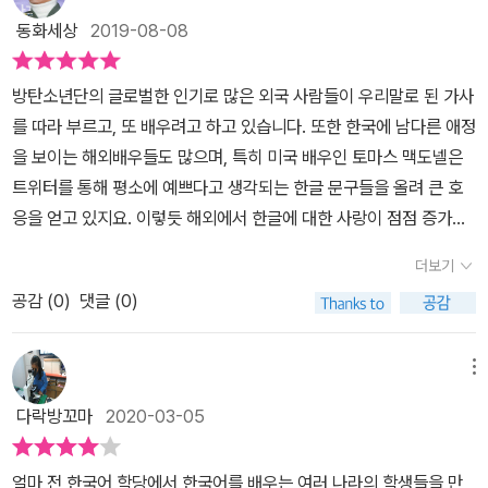
스마트폰은 점점 작아지고 간편해지고 있어. 보다 작은 크기에 많은
동화세상
2019-08-08
정보를 담아야 하는 시대가 되었는데, 한글은 그러한 미래 시스템에
딱 맞는 글자야. 컴퓨터 자판에 글자를 입력할 때 중국어나 일본어는
​방탄소년단의 글로벌한 인기로 많은 외국 사람들이 우리말로 된 가사
음과 뜻을 일일이 따로 바꿔서 입력해야 하지만 한글은 입력하는 즉
를 따라 부르고, 또 배우려고 하고 있습니다. 또한 한국에 남다른 애정
시 바로 기록이 가능한 글자이지. -본문 중에서-]이 부분 내가 보충설
을 보이는 해외배우들도 많으며, 특히 미국 배우인 토마스 맥도넬은
명 좀 하겠다. ‘나는 학생이다.’한국어는 영어발음 표기 없이 바로 한
트위터를 통해 평소에 예쁘다고 생각되는 한글 문구들을 올려 큰 호
글로 치면 된다.중국어는 먼저 한어병음으로 wo shi xue sheg을 치
응을 얻고 있지요. 이렇듯 해외에서 한글에 대한 사랑이 점점 증가하
고 1我是学生이 나타나면 번호 1을 쳐야 완벽한 문장이 입력되는 방
고 있답니다. 반면 우리나라는 영어의 중요성으로 인해 한글에 대한
식이다. 이러한 방식으로 A4용지 한 장을 채워야 한다면? 차라리 손
더보기
소중함이나 우수성에 대한 관심을 잊고 살아갑니다. 영어를 더 잘하
으로 직접 쓰는 걸 택하고 싶을 정도이다. [1504년에 조선 10대 임
공감 (
0
)
댓글 (0)
길 바라고, 영어의 중요성만 강조하고 있지요. 그렇지만, 수많은 세계
금인 연산군은 자신을 욕하는 한글 투서가 발견되자 한글 금지령을
언어 속에서 가장 과학적이며 뛰어난 문자인 한글의 우수성을 우리가
내리고, 한글로 씌어진 책들을 모두 불태우기도 했어. 1930년대 조선
먼저 기억해야하지 않을까요? 이에 단비어린이에서는 《한글이 우수
메뉴
을 강제로 점령한 일본이 조선어 교육과 조선어 말살 정책을 펼치며
할 수밖에 없는 열두 가지 이유》를 통해 아이들에게 한글의 우수한 점
사람들의 이름을 일본 이름으로 고치고, 한국어는 사용하지 못하게
다락방꼬마
2020-03-05
을 보여주고 있습니다. 전 세계 2백여 나라 중에 자기 말과 생각을 그
했어. -열둘, 나라를 사랑하는 마음들이 지켜낸 글자야. 중에서-] 연
대로 표현하고 쓸 수 있는 글자를 가진 나라가 몇 나라나 될까? 어린
산군의 한글 금지령 이야기는 처음 알았다. 백성들을 위해 만들어진
얼마 전 한국어 학당에서 한국어를 배우는 여러 나라의 학생들을 만