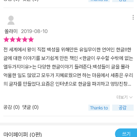
창제 동기, 창제 원리가 기록으로 남아 있는 유일한 문자이다. 한글은
운 보물인 한글, 5000년이 넘는 역사 속에서 우리가 우리만의 문자
창의적인 글자이면서 재미있는 글자이며. 세계적으로도 많은 분야의
글자의 모양이 단순하고 구성원리가 간단하기 때문에 배우기가 쉽다.
와 언어를 갖고 있다는 것은 정말 자랑스러운 일이 아닐까 싶어요. 이
학자들이 한글을 인정하고 있습니다. 한글은 컴퓨터나 스마트 폰처럼
세계에서 가장 많은 발음을 표기할 수 있는 문자이며,감정과 느낌을
열두 가지 이유만으로도 우리가 한글을 사랑하고 잘 사용해야겠다는
메뉴
작은 크기의 자막에도 입력이 가능한 미래 시스템에 딱 맞는 글자라
다양하게 표현할 수도 있다. 한글은 발음기관의 모양을 본떠 만들었
마음가짐을 갖게 합니다. 또한 세계적으로 한글이 인정받고 있다고
는 사실에 놀랐습니다.그리고 한류 열풍으로 한글을 배우려는 사람들
쏠라미
2019-08-10
기에 체계성이 뚜렷하고 과학적인 글자이고, 음양오행의 원리를 바탕
생각하니 자긍심이 샘솟네요. 부모와 아이가 함께 읽으면서 한글에
이 늘어나고 제2의 외국어 선택에도 한글이 선택되어 지고 있다고 합
으로 창제되어 철학이 담겨있다. 창의적이고 재미있는 글자이고,세계
대한 우수성을 함께 알아가면 좋을 거 같아요. 꼭 읽어보길 권해봅니
니다.또한, 이렇게 훌륭한 한글을 잘 사용할수 있게 만들어 놓은 <훈
전 세계에서 왕이 직접 백성을 위해만든 유일무이한 언어인 한글!!한
적으로 인정받은 문자이다. 훈민정음 해례본은 우리나라 국보 제70
다. (이미지출처: '한글이 우수할 수밖에 없는 열두 가지 이유' 본문에
민정음 해례본>은 우리나라 국보 제70호이고, 1997년에 10월에 유
글에 대한 이야기를 보기쉽게 만든 책인 <한글이 우수할 수밖에 없는
호이고, 1997년 10월에 유네스코 세계기록 유산으로 등재된 자랑스
서 발체)
네스코세계기록유산으로 등재되어 있어요.우리의 한글이 이렇게 인
열두가지이유>는 다양한 한글이야기 들려준다.백성들이 글을 몰라
러운 보물이다. 나라를 사랑하는 마음들이 지켜낸 글자!! 우리의 자랑
정받기까지 많은 어려움이 있었습니다. 조선시대 양반들은 한글을 천
억울한 일도 많았고 모두가 지혜로웠으면 하는 마음에서 세종은 우리
스러운 한글~~ 작가의 말처럼 우리는 한글을 너무 당연하게 사용하
대했어요. 그리고 일제시대때는 민족문화말살정책으로 우리의 말과
의 글자를 만들었다.요즘은 인터넷으로 한글을 파괴하고 엉망진창으
고 감사함을 잊고 산다. 누구나 쉽게 쓰고 배울 수 있는 한글을 만들어
글을 쓰지 못하고 일본글과 일본말을 사용하게 했지요. 이런 식민지
로 쓰는 사람들이 많은데 세종의 깊은 마음을 알고 모두들 반성해야
주신 세종대왕님도 너무 존경스럽고, 일제시대에서도 그런 한글을 지
더보기
상황에서 나라를 사랑한 선조들 덕분에 지켜지고 어려움도 극복하게
한다.내가 한글을 가장 위대하다고 생각하는건 바로 한글이 창의적이
키기위해 노력한 분들이 계셨기에 우리의 한글이 사라지지않고 유네
되었습니다. 우리의 말과 글 정말 대단합니다. 선조들이 지켜내고 세
공감 (
0
)
댓글 (0)
라는거다.한글은 이 세상 모든것을 표현할 수 있으며 참으로 과학적
스코 세계기록 유산으로 등재된 것 같다. 이 책이 한글을 처음 배우는
계가 인정한 우리글 한글이제 후손들인 우리의 아이들이 잘 지키고
이며 매력적인 언어이다.요즘 K팝 열풍으로 한국에 관심을 많이 갖고
어린 아이들부터 꼭 읽어보고 한글의 위대함을 알고 소중하게 느꼈으
가꾸어야 하겠지요. 이 책은 열두가지 이유 외에도 더 알고 싶은 이야
한글을 배우려는 외국인들도 참 많던데 외국인분들에게도 이책을 추
면 좋겠다.
기로 한글에 관한 알거리를 더 설명해 주고 있으며, 다른 나라의 다양
쓰기
마이페이퍼 (0편)
천해주고싶다.