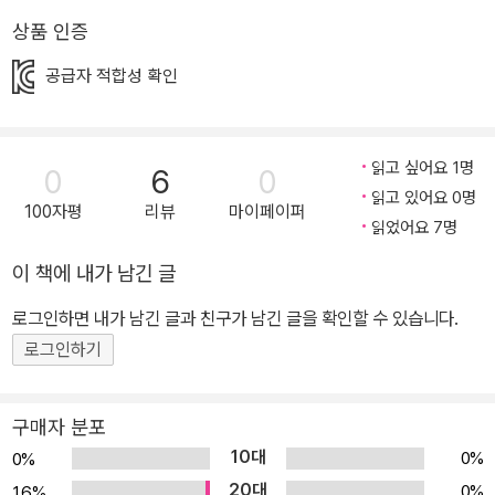
일본어를 배우는 게 낫지 않아?’ 실제로 구독자 100만 명이 넘는 인
상품 인증
기 유투버 올리버쌤도 그런 질문을 많이 받았다고 합니다. 한국어의
아름다움에 끌려 한국으로 온 미국인이 한국 사람들에게 ‘자신이 한
공급자 적합성 확인
글을 배우는 이유’를 설명하는 영상을 올리기도 했지요. 영어를 잘해
야 한다는 강박관념 때문에 우리말 한글이 수많은 세계 언어 속에서
얼마나 독보적인 훌륭함을 자랑하는지 모르는 아이들이 많습니다. 한
읽고 싶어요 1명
0
6
0
국어 모르는 한국인은 없고 숨을 쉬둣 익숙하게 사용하는 우리말이지
읽고 있어요 0명
100자평
리뷰
마이페이퍼
만, 그 가치를 알고 나면 우리말과 우리 문화에 대한 마음가짐이 달라
읽었어요 7명
집니다. 《한글이 우수할 수밖에 없는 열두 가지 이유》에는 초등 교과
이 책에 내가 남긴 글
에 실려 있는 한글의 우수성은 물론이고, 역사 속 수많은 사건들 속에
로그인하면 내가 남긴 글과 친구가 남긴 글을 확인할 수 있습니다.
서도 한글을 지켜 내기 위해 힘쓴 인물들, 대한민국과 북한의 한글날,
로그인하기
훈민정음으로 처음 만들어진 책, 세종 대왕의 또 다른 업적, 세계의 다
양한 문자 등 교과서에서는 미처 담지 못한 다양한 읽을거리까지 실
어 한글에 대한 이해를 높여 줍니다. 이미 세계 언어학자들로부터 가
구매자 분포
장 간결하고 과학적이며 뛰어난 문자로서 ‘알파벳의 꿈’으로 인정받
10대
0%
0%
은 우리말 한글의 우수한 점을 살펴봅시다. 한글의 뛰어난 점이 열두
20대
0%
1.6%