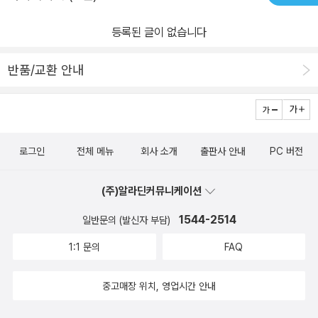
한 문자들과 세계의 문자와 언어지도에 대해서도 요약 되어 있습니
다.얼마전 독립영화 말모이를 보면서 우리말 우리글을 지키기 위해
등록된 글이 없습니다
목숨 걸고 활동했던 분들덕에 지금 우리가 편안하게 살고 있다는걸
느끼면서 감사하고 글의 힘이 얼마나 위대한지 느꼈습니다. 가족들이
반품/교환 안내
이 책을 읽어보고 우리 한글에 대해 이야기 해보는 건 어떨까요?한글
이 자랑스럽습니다.!!!
로그인
전체 메뉴
회사 소개
출판사 안내
PC 버전
(주)알라딘커뮤니케이션
1544-2514
일반문의 (발신자 부담)
1:1 문의
FAQ
중고매장 위치, 영업시간 안내