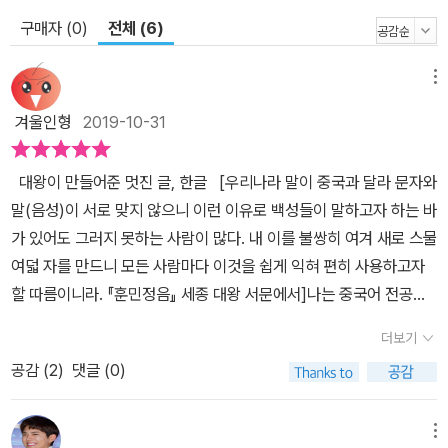
다. 미국 컬럼비아대학교 게리 레드야드 교수는 한글에 대해 다음과
구매자 (0)
전체 (6)
같이 말했지요. “한글은 세계 문자 역사상 가장 진보된 글자입니다.
한국 국민들은 그 무엇과도 비교할 수 없는 문자학적 사치를 누리고
메뉴
있는 민족입니다.” 늘 쓰는 말이라 우리에겐 너무나 당연하고 그 우수
겨울인형
2019-10-31
성을 잘 모르지만, 세계인은 이미 칭찬해마지 않는 한글에 대해, 부모
와 아이가 함께 읽고 생각을 나눠 보면 좋지 않을까요.
대왕이 만들어준 멋진 글, 한글 [우리나라 말이 중국과 달라 문자와
말(음성)이 서로 맞지 않으니 이런 이유로 백성들이 말하고자 하는 바
가 있어도 그러지 못하는 사람이 많다. 내 이를 불쌍히 여겨 새로 스물
여덟 자를 만드니 모든 사람마다 이것을 쉽게 익혀 편히 사용하고자
할 따름이니라. 『훈민정음』 세종 대왕 서문에서]나는 중국어 전공자
에 중국어 번역사이다. 그리고 초등학교 2학년 때부터 한문을 배웠
더보기
고, 흥미가 있었다(중, 고등학교 때 한문 과목은 대부분 90점대였
공감 (
2
)
댓글 (0)
다.). 하지만 한문을 읽고 쓴다는 것, 성조에 맞춰서 소리를 낸다는 게
어렵다는 건 사실이다. 한글 창제 전에는 말은 한국어, 글은 다른 나라
문자인 한문이라니 문맹률이 높을 수밖에 없었을 것이다. [컴퓨터나
메뉴