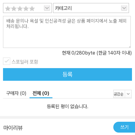
다양한 표현이 가능한 문자 등 교과서에서는 다 담지 못한 부분까지
카테고리
짚어 주고 있습니다. 또한 세계에서 한글을 어떻게 평가했는지, 역사
속 수많은 사건들 속에서 한글을 지키고 발전시키기 위해 애썼던 고
마운 인물들, 세계의 문자와 언어 지도 등을 정리해 두어 보다 입체적
인 관점에서 한글을 이해할 수 있습니다. “한글의 우수성 꼭 알아야
해?” 한국보다 세계가 먼저 인정한 가장 진보된 문자, 한글 부모와 아
현재
0
/280byte (한글 140자 이내)
이가 함께 읽어요! “한국어를 잘 쓰면 되지, 한글의 우수성을 꼭 알아
스포일러 포함
야 해?” 이렇게 묻는 아이도 있을 겁니다. 물론 왜 우수한지 몰라도
살아가는 데 큰 문제는 없을지 모릅니다. 그러나 내가 쓰는 말의 뿌리
등록
와 역사를 알면 우리말과 우리 문화에 대한 마음가짐 자체가 달라집
니다. 우리나라처럼 영어교육의 열풍이 식지 않는 분위기에서 유치
구매자 (0)
전체 (0)
원, 초등학교 시절부터 영어의 중요성만 강조하다 보면 자연스레 우
리말보다 영어가 우위에 있는 것 같고, 영어와 영미 문화가 한글과 우
등록된 평이 없습니다.
리나라 문화보다 무조건 좋아 보이는 편견이 생길 수 있습니다. 그러
나 한글이 어떤 점에서 우수한지 조목조목 알고 나면, 똑같이 영어를
쓰기
마이리뷰
배우더라도 한글을 쓰는 한국인으로서의 자긍심을 지킬 수 있게 됩니