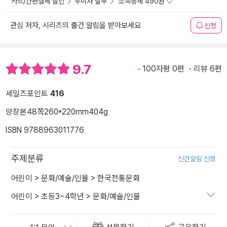
카드/간편결제 할인
무이자 할부
소득공제 490원
관심 저자, 시리즈의 출간 알림을 받아보세요
신청
9.7
100자평 0편
리뷰 6편
세일즈포인트
416
양장본
48쪽
260*220mm
404g
ISBN 9788963011776
주제분류
신간알림 신청
어린이
>
문화/예술/인물
>
한국전통문화
어린이
>
초등3~4학년
>
문화/예술/인물