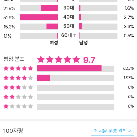
가지나? 교과서에는 다 담지 못한 다양한 읽을거리까지 듬뿍! 세종
30대
1.6%
21.9%
대왕이 한글을 만들었다는 건 대한민국 국민이라면 누구나 아는 사실
40대
2.7%
51.9%
이죠. 그런데, 세종 대왕이 직접 백성들을 위해 한글을 창제했다는 사
50대
3.3%
15.3%
실이 문자의 역사에선 굉장히 특별한 점이라는 걸 알고 있나요? 알파
60대
0.5%
1.1%
벳이나 한자, 가나, 키릴 문자 등 세계의 많은 문자들이 처음에 어떻게
여성
남성
만들어졌는지 정확한 기록이 남아 있지 않고, 시대의 변화에 따라 조
금씩 변화하며 오늘날의 문자로 쓰이고 있습니다. 그런데, 한글은 언
9.7
평점 분포
제, 어떤 목적으로, 누가 만들었으며, 어떻게 활용할 수 있는지 그 해
83.3%
설서까지 남아 있는 유일한 문자입니다. 우리는 당연한 상식처럼 ‘한
16.7%
글=세종 대왕’으로 알고 있지만, 그 당연함이 세계에선 독보적인 특
0%
별함이라는 걸 알려주는 데서부터 이 책의 내용이 시작됩니다. 초등
학교 교육 과정에선 4학년 때 ‘자랑스러운 한글’을 다루며 네 가지 우
0%
수한 점을 꼽고 있습니다. 과학적이고 독창적인 제자 원리, 적은 수의
0%
문자로 많은 소리를 적을 수 있는 음소 문자, 쉽고 빨리 배울 수 있는
문자, 기계화에 적합한 문자라는 것이지요. 《한글이 우수할 수밖에 없
100자평
게시물 운영 원칙
는 열두 가지 이유》에서는 이러한 내용뿐만 아니라 철학이 담긴 글자,