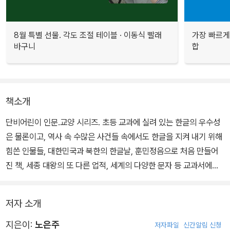
8월 특별 선물. 각도 조절 테이블 · 이동식 빨래
가장 빠르게
바구니
합
책소개
단비어린이 인문.교양 시리즈. 초등 교과에 실려 있는 한글의 우수성
은 물론이고, 역사 속 수많은 사건들 속에서도 한글을 지켜 내기 위해
힘쓴 인물들, 대한민국과 북한의 한글날, 훈민정음으로 처음 만들어
진 책, 세종 대왕의 또 다른 업적, 세계의 다양한 문자 등 교과서에서
는 미처 담지 못한 다양한 읽을거리까지 실어 한글에 대한 이해를 높
여 준다. 이미 세계 언어학자들로부터 가장 간결하고 과학적이며 뛰
저자 소개
어난 문자로서 ‘알파벳의 꿈’으로 인정받은 우리말 한글의 우수한 점
을 살펴본다.
지은이:
노은주
저자파일
신간알림 신청