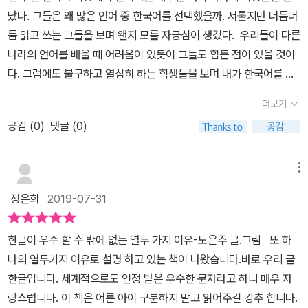
이부터 노인까지 쉽게 배워 자유롭게 쓸 수 있는 글자를 가진 나라는
내 나라의 문자에 금지령을 내리다니 역시 폭군이다. 또 한글을 지켜
났다. 그들은 왜 많은 언어 중 한국어를 선택했을까. 서툴지만 더듬더
어디일까? 그건 바로 우리가 살고 있는 대한민국이야! (뒷표지
낸 사람들 중에 외국인이 있었다는 것도 처음 알았다. ‘호머 헐버트’라
듬 읽고 쓰는 그들을 보며 왠지 모를 자긍심이 생겼다. 우리들이 다른
中) 이 그림책에서는 먼저 한글은 세종대왕이 만들었음을 첫 번째
는 미국인인데 1886년 대한제국 시절 우리나라에 최초로 세워진 서
나라의 언어를 배울 때 어려움이 있듯이 그들도 힘든 점이 있을 것이
이유로 이야기합니다. 왜냐하면, 한자를 제대로 배울 수 없어 말하고
양식 교육기관 육영공원의 교사로 한국에 왔고, 세계에 한글의 우수
다. 그럼에도 불구하고 열심히 하는 학생들을 보며 내가 한국어를 하
자 하는 바가 있어도 그러지 못하는 백성들을 불쌍히 여겨 백성들이
성을 영문으로 알리고, 고종을 도와 헤이그 밀사 파견을 돕고 한글 교
고 있다는 것이 자랑스러웠다. 한글이 없다는 것을 상상할 수 있을
글을 배우고 책을 읽어서 지혜롭게 살고 억울한 일도 없기를 바라는
더보기
육이 우리나라를 강국으로 만드는 역할을 할 것이라고 강력하게 주장
까. 만약, 우리에게 한글이 없었다면 지금처럼 자유롭게 글을 쓰고 표
백성을 위한 마음을 담았기 때문이지요. 왕이 직접 백성을 위해 만든
했다고 한다. 이렇게 외국인도 지켜준 한글이거늘, 교육열이 높아지
공감 (
0
)
댓글 (0)
현할 수 있을까. 한글의 우수성은 사용하는 우리들보다 다른 나라에
글자는 한글밖에 없으니까요. 최근 한 영화에서 신미대사가 한글 창
고 사회가 발전할수록 한글문장에 영어단어가 마구 섞이는 현상이 늘
서 더 인정받고 있는지 모른다. 우리는 늘 사용하는 언어라 가끔은 그
제의 주역이었다는 내용으로 상영되고 있어 마음이 아팠습니다. 알파
고 있는 게 안타깝기만 하다. 예를 들면 ‘집에서 아이들 돌보고 있
우수성을 잊고 살아간다. <한글이 우수할 수밖에 없는 열두 가지 이
메뉴
벳이나 한자 또는 다른 나라의 글자는 처음에 어떻게 만들었는지에
어’를 ‘집에서 아이들 케어하고 있어.’, ‘점심에 떡볶이 먹으러 갈
유>를 보며 다시 한번 우리의 한글에 대해 알아간다. 열두 가지 이유
대한 정확하게 알려진 기록이 없지만, 한글은 전 세계에서 유일하게
정은희
2019-07-31
래?’를 ‘점심에 떡볶이 콜?’ 왜 이런 걸 있어 보인다고 생각하지?
중 세 번째 이유인 '누구나 쉽게 배우고 사용할 수 있어.'를 보면 한글
세종 대왕에 의해 1443년에 창제되고 2년 9개월의 검증 기간을 거
의 접근성에 대해 알 수 있다. 자음과 모음을 알면 읽고 쓰는 것이 정
쳐 1446년에 온 백성들에게 알려졌다는 기록이 남아있는 유일한 문
한글이 우수 할 수 밖에 없는 열두 가지 이유-노은주 글.그림 또 하
말 쉽다. 몇 개의 소리글자만 익히면 쉽게 배울 수 있는 것이다. 소리
자입니다. 이 또한 두 번째로 우수한 이유가 되겠지요. 한자어는 최소
나의 열두가지 이유로 설명 하고 있는 책이 나왔습니다.바로 우리 글
글자이다 보니 입으로 내는 소리들을 글로 표현할 수 있다. 책에서는
1000자는 외워야 하며, 일본어는 한자어 히라간, 가타가나를 외워야
한글입니다. 세계적으로도 인정 받은 우수한 문자라고 하니 매우 자
재미있는 표현들이 나온다. 부르르르, 뽀옹, 뚜륵뚜륵, 뿌웅, 꾸악꾸
하며, 알파벳은 한글처럼 소리글자이지만 필기체, 소문자, 대문자가
랑스럽니다. 이 책은 어른 아이 구분하지 말고 읽어주길 강추 합니다.
악 등의 다양한 소리들을 글로 표기할 수 있는 문자라는 것을 다시 한