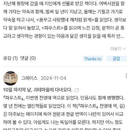
욕망이, 인간의 생애가. 인간이 그려진다. 『파우스트』는 괴테의 순수
지난해 평창에 갔을 때 지인에게 선물로 받은 책이다. 여백서원을 함
게 영혼을 팔아서라도 궁구하고 싶었던 그 무엇을 찬찬히 다시 살필
판본이 나왔다고 해서 『파우스트』의 텍스트가 근본적으로 바뀐 것은
창작은 아니다. ‘파우스트’는 괴테가 어린 시절에 인형극으로도 보고
께 가자는 약속과 함께..벌써 일 년이 지났고, 올해는 기필코 가기로
수 있다. 아니, 각자 자기 삶의 지향점을 점검할 수도 있다. 이 책을 읽
아니지만, 괴테의 많은 고심과 수정 과정이 배어 있는 육필을 바탕으
또 커서는 영국의 말로가 작품화해서 영국 유랑극단이 독일을 돌아다
약속을 하고 나서, <꿈꾸고 사랑했네 해처럼 맑게>를 읽었다. 생각보
기 전에 여러 출판사의 판본을 비교했다. 이미 전자책으로 가지고 있
로 한, 새로운 판본들을 두루 참조한 새 번역이 이제쯤은 나와도 좋겠
니며 공연도 했던 작품이다. ‘파우스트’라는 욕심 많은 인간이 있었는
다 잘 읽혀서 놀랐고, <파우스트>를 읽으며 느낀 감정, 문학이 곧 종
는 김인순 번역본(열린책들)은 물론 세계문학 시리즈를 출간하는 대
다는 생각을 했다. 이 또한 이 작품을 새로이 번역하게 하는 하나의 동
데 악마와 계약하여 영혼을 팔아서 24년 동안 온갖 복락을 누렸지만
교라고 생각하는 경향이 있는 마음과 닮은 생각을 읽을 때 특히 반가
표적인 출판사의 정서웅(민음사), 이인웅(문학동네) 그리고 가장 최
인이 되었다. 그렇게 해서 옮긴이 해제의 제목처럼, “운문처럼, 첫 번
결국 지옥에 떨어졌다는 이야기로, 우리나라 흥부놀부이야기처럼 기
웠더랬다. 괴테라서 할 수 있는 말이였을까 싶지만... 고전문학을 읽게
근에 번역한 안인희(현대지성)까지 고루 살폈으나 전영애 대역본(도
역처럼” 옮긴 새로운 『파우스트』를 독자들에게 내놓게 되었다. “인간
더보기
독교권 세계의 권선징악 이야기의 하나다. 괴테는 24년의 한시적 계
되면서 나는 지인들에게 종종 마지막으로 읽게(?) 될 책은 어쩌면 성
서출판 길)을 다시 구입했다. 전영애는 독일어 판본에 관한 이야기와
은 지향(志向)이 있는 한 방황한다.” “인간은 노력하는 한 방황한
약을 더는 바랄 바가 없어서 순간을 향해 “멈추어라, 너 참 아름답구
공감 (
1
)
댓글 (0)
경책일지도 모른다고 말했다. '(....) <<파우스트>>의 캐릭터 메피스
운문 형식을 살려 새롭게 번역한 이유는 ‘옮긴이 해제’에 상세히 밝히
다.”(Es irrt der Mensch, solang’ er strebt.) 길을 잃고 실의에 젖
나!”라는 말이 절로 나올 때까지 악마가 봉사해야 하는 ‘내기’로 바꾼
토텔레스의 설정에서 대표적으로 엿볼 수 있습니다.이 악마는 그저
고 있다. 일반 독자에게 대역본은 큰 의미가 없어보이지만 형식은 내
은 이들에게 용기를 주는 말로 자주 인용되며, 명언집에도 단골로 등
것이다. (옮긴이 해제 참조) “괴테가 60년을 두고 쓴 작품, 그 추동
악마가 아니고 참으로 매력적인 주인공 파우스트를 능가하는 매력을
용을 지배한다는 점에서 독일어 단어의 형태와 리듬만 확인하는 정도
장하는 문장이다. 이 구절은 『파우스트』에서 인용된 것이다. 이 문장
그레이스
2024-11-04
메뉴
력을 한 줄로 요약하면 인간은 지향이 있는 한 방황한다.”는 구절이라
가진 캐릭터입니다.얼마나 옳은 말만 골라 하는지요. 그야말로 쿨하
로도 충분한 가치가 있다. 독일어는 성, 수, 격에 따라 정관사가 16개,
에는 인간 파우스트의 장대한 드라마가 응축되어 있다. 지금까지 줄
10월 마지막 날, 괴테마을에 다녀오다.
고 전영애 교수는 말한다. 철학, 법학, 의학, 신학까지, 중세의 모든 학
고 시니컬한 그의 대사들은 그야말로 사람의 마음을 사로잡는 힘을
부정관사가 12개나 된다. 독일어 선택으로 학력고사를 치렀던 일이
곧 “인간은 노력하는 한 방황한다”로 옮겨왔던 이 문장을 전영애 교
『파우스트』, 이번엔 전영애 역으로 읽었다. 민음사도 함께 병행했다.
문을 섭렵한 파우스트지만 “알게 된 거라곤, 우리가 아무것도 알 수
가지고 있습니다'/105쪽 파우스트 보다 메피스토텔레스에 빠져 들때
전생의 기억처럼 흐릿하지만 여전히 정관사, 부정관사를 주문처럼 남
수는 이렇게 옮겼다. “인간은 지향(志向)이 있는 한 방황한다.” 여기
몇 년 전에는 열린책들로 읽었었다. 이 책(『파우스트』 전영애 역, 길)
없다는 것뿐!”이라는 탄식을 쏟아내며, 결국 악마에게 영혼을 팔게 된
마다, 느꼈던 딜레마는.. 자연(?)스러웠던 거다. 악마라 생각했는데,
아 있기는 하다. 그렇다고 해서 원문과 번역문을 비교하거나 그 차이
서 “노력”에 해당하는 독일어 단어 “streben”은 물론 “목적을 이루
은 마주보는 페이지에 독어 원문과 한글 번역이 나란히 있어서 비교
다. 학문의 최고 경지, 사회적인 성공, 사랑, 부와 명예 등 지상의 어떤
옳은 말만 하는... 그런데 그에게 빠져 있었던 것, 그리고 <<파우스트
를 감상할 수는 없다. 정성스레 실로 엮은 양장본을 넘기는 호사를 누
기 위해 몸과 마음을 다하여 애를 쓰다”로 정의되는 “노력하다”의 의
하며 볼 수 있다. 아쉽게도 나는 독일어를 모른다. 하지만 어느 정도
가치도 인간의 영혼을 자유롭게 하지도, 인간을 구하지도 못한다는
>>에서 들려 주고 싶었던 진짜 이야기일지도 모르는 지점과 마주하
리며 가독성보다 원전에 조금 충실한 번역을 원하는 독자들에게 좋은
미를 갖기는 한다. 그러나 그 근저에 깔려 있는 뜻은 “나아가다”, “지