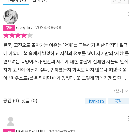
이미 나와 있는 그 어떤 우리말 번역본도 참조하지 않고, 마치 우리말
첫 번역인 양 작업을 해나갔다. 번역하는 동안에는 기존의 한국어 번
메뉴
역을 전혀 보지 않았다. 최초의 한국어 번역인 것처럼, 오로지 원본만
sceptic
2024-08-06
들여다보며 번역했다. 오직 내 눈과 안목만 의지하여 해보고 싶었다.
두려웠지만 이제쯤은 누군가가 해야 할 일이라고 생각했고, 우리 독
결국, 고전으로 돌아가는 이유는 ‘한계’를 극복하기 위한 마지막 절규
문학의 높이나 우리 문학 전반의 시야가 그만큼은 되었다고 생각했
에 가깝다. 책 숲에서 방황하고 지식과 정보를 넣어 자기만의 ‘지혜’를
다. 12,111개의 시행을 그 리듬과 함축적인 여운을 살려, 그 순서까지
얻으려는 욕망이거나 인간과 세계에 대한 통찰에 실패한 자들의 안식
도 최대한 원문의 순서에 일치하도록 옮기는 작업은 결코 쉽지 않았
처가 고전이 아닐지 싶다. 언제였는지 기억도 나지 않으나 허명을 쫓
다. 오로지 이해만을 돕기 위한 풀어 쓰기는 하지 않았다. 시적 여운을
아 『파우스트』를 뒤적이던 때가 있었다. 또 그렇게 껍데기만 핥던 시
살리는 데 역점을 두었다. 극도로 다른 언어 체계의 간극을 넘어서, 상
절의 고전은 얼마나 많았을까. 전영애의 번역본을 읽으면서 기억 속
이한 시대와 문화를 넘어서, 대륙을 넘어서, 그 다채로운 운율을 다 살
더보기
에 흔적조차 남지 않은 파우스트와 메피스토펠레스를 다시 만났다.
려낼 길은 물론 없었다.(그래서 이 해제의 제목이 “운문처럼”이다.
공감 (
6
)
댓글 (0)
아니, 괴테가 만난 모든 지식과 세상을 인식하려 애쓴 흔적들을 곳곳
“운문”이라 할 수 있다면 얼마나 좋을까.) 한국어로 또 독일어로까지
에서 발견할 수 있었다. 20대에 시작된 책을 80대가 되어 생을 마감
시를 쓰고 공부하는 것이 평생의 본업이었음에도 그랬다. 그래도 리
하기 직전에 마무리했다는 사실이 감동적이지는 않다. 오래 살지 못
듬이나마 조금 살려냈기를 바라본다. 무엇보다 원전에 밀착되었기를
메뉴
했다면 그 깊이와 넓이에 한계를 드러냈을 테다. 그렇다고 해서 찬란
꿈꾸어 본다. 원문의 문장 순서를 따르면서도 의미 전달에 지장을 초
마법모자김시인
2024-08-12