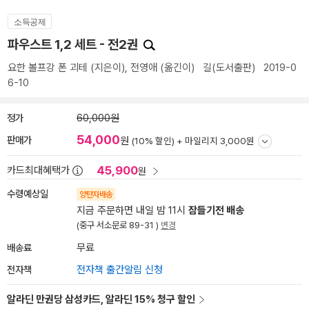
소득공제
파우스트 1,2 세트 - 전2권
요한 볼프강 폰 괴테
(지은이),
전영애
(옮긴이)
길(도서출판)
2019-0
6-10
정가
60,000원
54,000
판매가
원
(10% 할인) +
마일리지 3,000원
45,900
카드최대혜택가
원
수령예상일
양탄자배송
지금 주문하면 내일 밤 11시
잠들기전 배송
(중구 서소문로 89-31 )
변경
배송료
무료
전자책
전자책 출간알림 신청
알라딘 만권당 삼성카드, 알라딘 15% 청구 할인