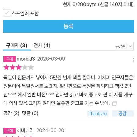
현재
0
/280byte (한글 140자 이내)
연구 성과를 일찌감치 인정받아, 괴테 연구자들 사이에서 노벨 상과
도 같은 의미를 가지는 괴테 금메달이 2011년 그에게 주어진 바 있
스포일러 포함
다. 『파우스트』의 새 번역: 운문처럼, 첫 번역처럼 『파우스트』의 우리
등록
말 번역은 이미 참 많이 나와 있다. 그런데도 이렇듯 다시 번역한 것은
수십 년을 두고 책이 낱장이 되어 흩어질 때까지 읽으면서 품어온 소
구매자 (3)
전체 (4)
망 때문이다. 운율의 보고(寶庫)인 『파우스트』를 나만의 언어로, 조
금이나마 운문(韻文)답게 옮겨보고 싶었다. 이미 다양한 번역본들이
morbid3
2026-03-09
메뉴
있지만, 이 작품이 본래 운문이라는 것을 예감이라도 하게 하는 번역
은 찾아보기 어려웠다. 그러한 까닭에 독자들이 『파우스트』 하면 떠
독일어 원문까지 넣어서 5만원 넘게 책을 팔다니..어차피 연구자들은
올리는 기억은 그저 (읽기 어려운) 드라마라는 것이거나, 심지어 소설
원문이야 독일원서를 보겠지. 일반판으로 독원문 제외하고 책값 2만
이라는 안타까운 오해로까지 나타나곤 한다. 그 정교한 운문을 그대
원으로 해서 일반 버전으로 낸다면 읽고 바로 중고로 판 이 제품 재구
로 옮겨 올 수 없다 하더라도, 아주 조금이나마, 시(詩)다움이 느껴지
매 의사 있음.그러지 않다면 을유판 중고로 가는 수 밖에.
는 번역은 해볼 수 있지 않을까 하는 꿈을 오래 품었고, 그렇게 새 번
공감 (
2
)
댓글 (0)
역을 시작하게 되었다. ―「옮긴이 해제」 중에서(이하 동) 괴테의 대표
작 『파우스트』는 산문(散文)이 아닌 운문으로 쓰인 희곡 작품이다.
하바네라
2024-06-20
그것도 12,111행에 달하는 시행(詩行)들로 이루어져 있다. 등장인물
메뉴