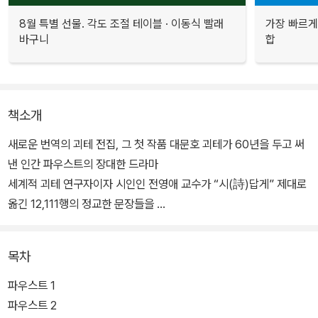
8월 특별 선물. 각도 조절 테이블 · 이동식 빨래
가장 빠르게
바구니
합
책소개
새로운 번역의 괴테 전집, 그 첫 작품 대문호 괴테가 60년을 두고 써
낸 인간 파우스트의 장대한 드라마
세계적 괴테 연구자이자 시인인 전영애 교수가 “시(詩)답게” 제대로
옮긴 12,111행의 정교한 문장들을
독일어 대역본으로 읽는다.
목차
독일의 대문호 요한 볼프강 폰 괴테의 전집을 새로 선보인다. 문학전
집에서 주로 소개되던 괴테의 글들을 인문사회과학 출판사가 모아서
파우스트 1
내는 것은, 그가 『파우스트』나 『젊은 베르테르의 슬픔』 등의 불후의
파우스트 2