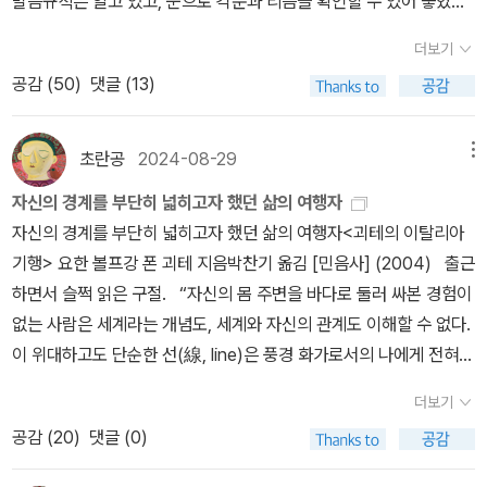
발음규칙은 알고 있고, 눈으로 각운과 리듬을 확인할 수 있어 좋았다.
것을 이 책은 말해주고 있다. 결국 세상의 물리적인 가치가 인간의 영
면서, 다시 읽어 보고 싶은 마음이 생겼다. 여백서원에 가면 알게 되겠
선택지가 생겼다. 정경석의 작품해설에 파우스트 전설이 소개되어 있
향하다”, “열망하다”이다. 그런 이유에서, 이 새로운 번역에서 옮긴이
독어를 알고 있으면 얼마나 좋을까 하고, “공부해 볼까?”하는 생각을
혼을 구원할 수 없기에, 물질적인 세계를 살아가는 인간은 방황할 수
지만, 이름의 역사(?)가 만들어진 이유도 알았다.'여백서원, 책이 가
다. 듀얼모니터 한쪽 창에 띄워 놓고 각 장의 흐름과 내용을 미리 살피
는 이 문장을 위와 같이 옮긴 것이다. 지금껏 “인간은 노력하는 한 방
더보기
잠시 했다. 『신곡』 읽을 때는 이탈리아어, 호메로스 읽을 때는 그리스
밖에 없는 존재인 것이다. 『파우스트』는 그런 인간의 방황을 긍정하
득한데 이름은 여백이라 지었습니다. 책도 읽지만 숨 한 번 돌리며 자
며 읽으면 어렵거나 이해되지 않는 부분은 거의 없다. 천병희가 아니
황한다”라고 번역되어 온 문장인데 “노력”에 다소 지나치게 비중을
공감 (
50
)
댓글 (13)
어, 그리고 라틴어, 불어, 일본어……. 이런 식으로 마음속에서는 10개
고 있다. 인간의 방황은 삶을 자신에게로 되돌리기 위한 의지의 표명
신을 돌아보라는 뜻을 담았는데 실은 여백餘白이 아니라 여백 如白
었다면 그리스 고전을 다시 손대지 않았을 지도 모르고 김희영이 아
두고 있어, 오랜 생각 끝에 굳어진 번역을 바꾸었다. 독일어 동사 stre
는 족히 되는 언어를 익혔다.^^ 이 작품의 주제라 할 수 있는 “인간
이다. 끊임없는 방황은 영혼의 자유와 구원에 이르고자 하는 인간의
입니다. 흰빛 같이 맑은 사람들을 위한 책의 집인것입니다'/191쪽 이
니었다면 프루스트를 만나지 않았을 지도 모른다. 번역 때문이든 독
ben이 불철주야, 일로매진 같은 의미보다는 마음속의 솟구침을 더
은 지향이 있는 한 방황한다.(317행, 전영애 번역, 길)”는 민음사나
속성인 것이다. 방황에 대한 긍정, 그것은 완벽하지 않은 인간에 대한
초란공
2024-08-29
메뉴
번에는 솔풀판사 번역 <파우스트>를 읽어 볼까 싶다.
자의 나이와 상황 때문이든 전영애는 파우스트를 새로운 관점으로 다
많이 담은 단어이기 때문이다. 이 작품은 무엇보다 그침 없는 욕망에
문학동네, 열린책들에서는 “인간은 노력하는 한 방황하는 법이니까
긍정인 동시에, 인간 속에 내재된 본성에 대한 긍정이다. 이는 ‘방황하
시 바라보게 한다. 누군가의 수고로움과 노력들이 다음 세대의 출발
추동되는 근현대적 인간의 삶의 핵심과 문제들을 비중 있게 다루고
자신의 경계를 부단히 넓히고자 했던 삶의 여행자
(잘못을 범하니까)”로 번역되었었다. 아마도 이 구절은 “어두운 충동
는’ 모든 존재들에 건네는 위로다. 완벽하지 않음으로 인간은 인간일
선이 된다는 점에서 인간의 문명이 이어진다. <여러 번역본들>* 정
있다. 최근 드라마와 영화들에서 종종 변주되는 악마와 계약한 인간
자신의 경계를 부단히 넓히고자 했던 삶의 여행자<괴테의 이탈리아
에 사로잡힌 선한 인간은 바른 길을 잘 의식하고 있다(328~329
수 있기 때문이다. 평생 학문적인 성취가 목적이었던 파우스트는 자
서웅(민음사, 1999)* 김수용(책세상, 2006)* 이인웅(문학동네, 2
의 원형이 여기에 등장한다. 많은 지식을 가졌건만 독배를 들 만큼 회
기행> 요한 볼프강 폰 괴테 지음박찬기 옮김 [민음사] (2004) 출근
행)”과 함께 파우스트의 욕망, 방황을 설명하고 있다는 생각이다. “무
신의 삶을 떠나, 사랑을 경험하고 국가의 재정 위기를 해결해 능력을
009) * 김인순(열린책들, 2009)* 정경석(문예출판사, 2010)* 정
의가 가득한 한 인간이 결국 악마에게 몸을 맡기지만, 모든 것을 다 경
하면서 슬쩍 읽은 구절. “자신의 몸 주변을 바다로 둘러 싸본 경험이
엇이 세계를 그 가장 깊은 내면에서 지탱하고 있는지, 모든 작용하는
인정받고 고대 그리스 시대로 가 헬레나를 만나는 등의 시대와 공간
광섭(홍신문화사, 2011)* 김재혁(펭귄클래식코리아, 2012)* 장희
험하고 다 가지려는 욕망이 끝이 없는 “근대적인” 한 인간이 무엇을
없는 사람은 세계라는 개념도, 세계와 자신의 관계도 이해할 수 없다.
힘과 그 맹아를 보려는(382~385행)”욕망, 그 비밀을 알려는 노력
을 뛰어넘는 여정을 경험하지만, 그런 여정들에서 멈추어라, 너 참 아
창(을유문화사, 2015)* 전영애(길, 2019)* 안인희(현대지성, 202
섭렵할 수 있으며 그 끝이 어떠한가, 그것이 이 작품의 문제의식이다.
이 위대하고도 단순한 선(線, line)은 풍경 화가로서의 나에게 전혀
은 실패할 것임을 예언하는 듯하다. 평생을 실험실에서 연구를 했으
름답구나! 를 쉬이 외치지 않는다. 파우스트 나는 다만 세상을 달려왔
4) 비극 제2부 시작 부분 비교- 정서웅(민음사, 1999)쾌적한 장소파
이런 식으로 『파우스트』에서는 인간의 욕망이, 인간의 생애가, 인간
새로운 사상을 불어넣어 주었다.” 문인이면서도 그림을 그리는 사
나 그 지식을 소유하지 못한 파우스트는 좌절감에 휩싸여 있다. 그를
다 욕망 하나하나의 머리채를 틀어쥐었고 내게 흡족하지 않은 건, 떨
더보기
우스트, 꽃이 만발한 풀밭에 누워 지치고불안한 모습으로 잠을 청한
이 그려진다. 그 범례로 파우스트라는 인물을 택했다. 『파우스트』는
람, 그리고 필연적으로 면밀한 관찰자였던 괴테는 귀족 출신이라는
메피스토펠레스가 찾아오고, 계약을 맺는다. 메피스토가 상징하는 의
쳤으며 내게서 벗어나는 건, 가게 두었다. 나는 다만 갈망하고, 다만
공감 (
20
)
댓글 (0)
다.해질 무렵.요정의 무리, 귀엽고 작은 모습으로 공중에서 떠돈다. -
따로 부연설명이 필요치 않은 작품이다. 괴테가 스물두 살 때 쓰기 시
이유로 많은 비판을 받기도 한다. 하지만 이런 비판자들 역시 자신의
미는 여러가지 전통적인 의미로 악마, 혹은 자연에 깃들어 있는 정령
이루어내었고 또다시 소망하고, 그렇게 힘으로써 나의 삶을 돌파해
이인웅(문학동네, 2009) 우아한 고장파우스트, 꽃이 만발한 풀밭에
작해 임종을 목전에 둔 여든세 살 때까지 60여 년에 걸쳐, 평생을 두
개성/고유성/취향을 발견하고 이를 고양시키고자 부단히 노력하지