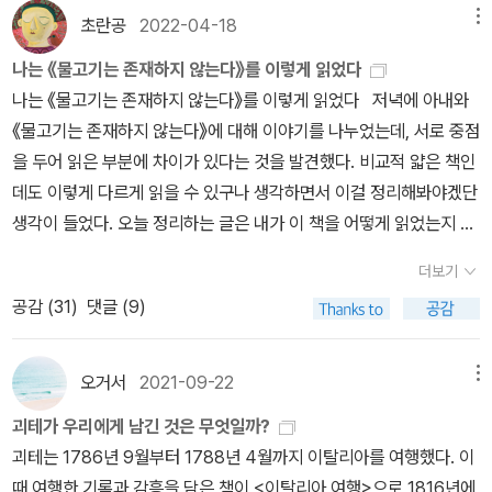
등, 그에 따라 해석은 달라진다. 그리고 그 지식은 절대적 힘과 관련있
왔다. 처음에는 거대하고 힘 있게, 그러나 이젠 현명해졌다. 생각이 깊
누워 피로하고 불안한 듯 잠을 청하고 있다.황혼이 깃들 무렵.정령들
고 써나간 작품이다. 한 사람의 일생을 바친 작품은 세계문학의 쟁쟁
않나. 그렇다면 이런 비판자들도 괴테의 ‘방황’과 ‘부단한 노력’에서
초란공
2022-04-18
메뉴
음을 암시한다. 메피스토가 그의 영혼을 데려갈 “멈추어라! 너 정말
어졌다. 지상의 일은 이제 충분히 아는데, 저 높은 곳을 향한 전망은
의 무리, 우아하고 작은 모습으로 공중에 떠다닌다. - 김인순(열린책
한 고전들 가운데서도 보기가 드물다. 그만큼 여기에는 그의 평생의
배울만한 점이 있지 않을까, 하는 생각이 들었다. 나는 괴테를 연구하
아름답구나!”라고 할 순간이 언제가 될까? 1부 그레트헨과의 사랑의
막혀버렸다. 지혜의 마지막 결론은 이렇다 자유도 생명도 누려 마땅
나는 《물고기는 존재하지 않는다》를 이렇게 읽었다
들, 2009)경관이 수려한 곳파우스트, 꽃들이 만발한 풀밭에 누워서
관심사와 문제의식들이 녹아 있다. 『파우스트』는 고대의 그리스 로마
거나 특별히 좋아한다고 말하는 독자들 외에 인간으로서 괴테를 이야
순간도, 2부 헬레나와의 사랑이나 아르카디아 건설의 순간도 아니다.
한 자는 날마다 그것들을 싸워서 얻어내야 하는 자뿐. 하여, 위험에 에
나는 《물고기는 존재하지 않는다》를 이렇게 읽었다 저녁에 아내와
지친 몸으로 불안하게 잠을 청한다.땅거미가 내려앉는다.우아하고 작
신화로부터 중세를 거쳐(성서가 배어들어 있다) 근대에 이르기까지
기하는 이는 많이 보질 못했다. 한 인간은 출신성분으로만 요약되기
파우스트가 헬레나를 만나는 장면에서 “멈추어라! 너 정말 아름답구
워싸여 있음에도, 여기서는 아이도, 어른과 노인도 그 알찬 세월을 보
《물고기는 존재하지 않는다》에 대해 이야기를 나누었는데, 서로 중점
은 요정의 무리, 대기를 떠돈다. - 전영애(길, 2019)우아한 지대파우
“3,000여 년”의 유럽 남북방을 다 아우르는 작품이다. 그리스 로마
에는 너무나 복잡다단한 존재다. 만일 괴테가 찢어지게 가난한 가정
나!”라고 말할 극치의 순간이 도래한 것처럼 보이기도 한다. 그는 “숨
낸다. 그런 무리를 나는 보고 싶노라, 자유로운 터에 자유로운 백성과
을 두어 읽은 부분에 차이가 있다는 것을 발견했다. 비교적 얇은 책인
스트, 꽃이 만발한 풀밭에 누워 있다.지쳐 불안하게, 참을 청하며,어스
신화의 세계와 기독교적 중세가 아우러지고, 중세에서 근대로의 이행
에서 태어나 이토록 성공했다면 우리나라의 정서상 더 많은 영감을
을 잘 못 쉬겠어요, 떨려요, 말이 막혀요, 이건 꿈입니다. 날과 장소가
서고 싶노라. 그 순간에게 내가 말해도 좋으리, 멈추어라, 너 참 아름
데도 이렇게 다르게 읽을 수 있구나 생각하면서 이걸 정리해봐야겠단
름.정령들의 무리가 둥둥 떠돌고 있는데, 우아하고 작은 자태들이다.
이 많이 조명되어 있으며(예컨대 지폐 발행, 인조인간의 제작 등등),
주었을까도 싶지만, 그럼에도 이 때문에 인간 괴테로서 많이 간과되
사라졌어요.(9413-9414행)”라고 말한다. 아르카디아에서 헬레네
답구나!자유와 생명을 누리기 위해 날마다 그것들과 싸워 이겨내는
생각이 들었다. 오늘 정리하는 글은 내가 이 책을 어떻게 읽었는지 남
비극 제1부에서는 괴테의 경험에서 차용된 그레트헨(마가레테)가, 제
그러면서도 중세적 혹은 탈시간적 ‘구원’의 문제도 비중 있게 포섭되
는 측면도 있을 것이다. 앞서 인용한 이 구절은 나폴리에 머물던 괴
와 함께 하는 파우스트는 행복해 보인다. 그러나 파우스트가 부르는
것, 위험에 에워싸여 있음에도 기꺼이 그 세월 속에 존재하는 것, 그것
겨두고 싶어서 쓴 글이다. 다시 며칠 전에 쓴 이 책의 리뷰와 책을 들
2부에서는 그리스 고전에 등장하는 헬레나가 주요한 등장인물 중 하
어 있다. 오늘날, 여기에서, 『파우스트』를 다시 전하고 싶은 것은, 그
테가 시칠리아로 가는 길에 쓴 여행 기록의 한 구절이다. 일기를 보면
더보기
목가에서 그의 행복은 아직 미래 시제로 투사된다. “우리의 행복, 아
을 실천하는 무리들과 함께 서 있는 것, 파우스트가 멈추고 싶은 순간
쳐보다가 바로 116년 전 오늘이, 그러니까 1906년 4월 18일 오전 5
나다. 고대 그리스부터 근대에 이르는 시대적 배경, 신과 인간 그리고
것이 담은 세계가 크기 때문만이 아니라, 거기에 담긴 인간과 세계에
괴테가 시칠리아로 가게 된 것도 미리 치밀하게 계획을 세워 간 것이
공감 (
31
)
댓글 (9)
르카디아답게 자유롭기를!(9573행)” 인간은 최고의 행복감을 느끼
이다. 이것이 파우스트의, 괴테의 지향일 것이다. 괴테는 파우스트를
시 12분에 리히터 7.9 규모의 샌프란시스코 대지진이 발생한 날이었
사랑과 운명, 욕망과 죽음 등 삶의 총체적 문제를 고민하는 파우스트
대한 날카로운 통찰 때문이다. 때로는 고아하고, 때로는 아름답고, 때
아님을 알 수 있다. 시칠리아에서 배가 도착하는 시일 직전까지 로마
는 와중에도 그 행복이 완전함을 확신하지 못한다. 극치의 행복은 오
통해서만 자신의 사유를 펼치지 않는다. 수많은 등장인물들 모두가
다는 사실을 알게 되었다. 이 날은 아래에 소개할 조던이라는 인물이
의 갈등과 번민을 관찰하는 동안 독자들은 각자의 답을 얻어야 한다.
로는 난해하고, 때로는 코믹하기까지 한 정교한 언어에 담겨 있는 이
로 돌아갈지, 아니면 시칠리아로 떠날지를 미처 결정하지 못한 것으
히려 불안감을 준다. 언제고 이 행복은 사라질 것이라는 예감을 갖고
괴테다. 삶이, 인간이 완벽하지 않음을 받아들이며, 우리가 경험하는
이 지진으로 반평생 모은 어류 샘플을 대부분 잃은 상징적인 날이
오거서
2021-09-22
메뉴
위대한 고전으로 일컫는 파우스트에도 정답은 없고 질문만 남는다.
깊고도 넓은 성찰들은, 인간이 점점 더 왜소하고 허약해지는 시대에
로 보이기 때문이다. 신이 마련해놓은 섭리 속에서 신이 준 인간의 자
있기에, 극치는 완전한 행복이 아니다. 에우포리온의 죽음은 이러한
삶의 모든 순간이 ‘멈추어라, 너 참 아름답구나!’를 외칠 수 있는 소중
다. 그래서 오늘 이 책을 어떻게 읽었는지 메모해보는 것도 의미 있겠
이 책을 번역한 전영애의 말대로 “문학작품은, 어떤 법칙을 찾아내어
각별한 의미를 가질 것이다. “어두운 충동 속에서도 선한 인간은 바른
유의지와 합리적 이성이 자신을 길을 찾느라 방황하는 인간의 모습
괴테가 우리에게 남긴 것은 무엇일까?
사실을 우리에게 알려준다. 에우포리온은 그리스 해방전쟁을 도우러
한 순간임을 안다면, 우리는 이 지상에서 영혼의 자유와 구원을 이뤄
다 싶었다. 다만 아내의 독법과 나의 독법이 다르고, 이 글은 내가 정
정리로 귀납하는 논리적 사유나 과학적 논리와는 다르다. 후자를 복
길을 잘 의식하고 있다.”(”『 파우스트』 「천상의 서곡」 중에서)
을, 나폴리를 떠나기 전까지 갈까-말까를 망설이던 젊은 시절의 괴테
괴테는 1786년 9월부터 1788년 4월까지 이탈리아를 여행했다. 이
갔다가 요절한 시인 바이런이 어려 있는 인물이다. 실제로 이 막에서
낼 수 있을 것이다. 그러나 세속적 욕망에 사로잡힌 인간이 이런 통찰
리한 한 가지 의견이라는 점을 말해둔다. 각자의 읽기와 이해는 모두
숭아의 씨에 비유한다면, 문학이 문장이란, 달고 신 온갖 맛이 배어 있
를 엿볼 수 있었다. 이 여행에서 그는 오래전에 쓴 <이피게니에>와
때 여행한 기록과 감흥을 담은 책이 <이탈리아 여행>으로 1816년에