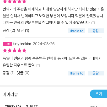
에 따라 또 장면에 따라 다양한 운율 형식들이 사용되어 괴테가 오랜
번역가의 주관을 배제하고 최대한 담담하게 하지만 최대한 원문의 운
세월에 걸쳐 얼마나 많은 공을 들여 세심하게 이 작품을 써나갔을지
율을 살려서 번역하려고 노력한 부분이 보입니다.덕분에 완독했습니
가 짐작된다. 반드시 읽어야 할 고전으로 꼽히는 작품이니, 우리말 번
다저는 왼쪽의 원문부분을 참고하며 볼 수 있어 좋았습니다
역은 이미 많이 나와 있다. 하지만 기존의 한국어 번역들은 가독성에
공감 (
2
)
댓글 (1)
초점을 맞추다 보니 산문처럼 읽히기 쉬웠다. 독자들의 이해를 돕고
술술 읽히도록 하기 위해 윤문 작업이 이루어지면서 원문의 뜻이나
tinytedkim
2024-08-26
뉘앙스와 멀어지거나 독일어 문장을 한국어의 문장구조에 맞춰 옮기
메뉴
는 과정에서 시행들의 순서가 뒤바뀌기도 했다. 물론 그럼으로써 작
품을 좀 더 쉽게 읽을 수는 있을지 모르나, 괴테가 애초 시의 언어 안
독일어 원문과 함께 수준높은 번역을 동시에 느낄 수 있는 국내에서
에 불어넣었던 리듬과 광채는 희미해지거나 바뀔 위험이 있었다. 40
유일한 파우스트 번역
년이 넘는 세월 동안 『파우스트』의 원서를 품고 다니며 읽어왔다는
공감 (
1
)
댓글 (0)
전영애 교수는 한국어는 물론 독일어로까지 시를 쓰는 시인이기도 하
다. 그만큼 그가 시에 대해 갖는 애정은 각별하다. 이미 괴테의 『서동
시집』과 『괴테 시 전집』을 번역해 낸 바 있고, 역시 시로 쓰인 『파우스
쓰기
마이리뷰
트』의 기존 우리말 번역에 아쉬움을 가지고 있던 그였기에, 이번 번역
의 목표는 운문답게 시를 읽듯 그 언어를 옮기는 것이었다. 이를 위해
구매자 (2)
전체 (2)