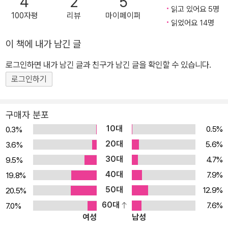
4
2
5
테학회에서 수여하는 최고의 영예인 “괴테 금메달”을 한국인 최초로
읽고 있어요 5명
100자평
리뷰
마이페이퍼
수상(2011년)한 전영애 서울대학교 독문과 명예교수의 손에서 처음
읽었어요 14명
부터 끝까지 이루어질 것이다. 이 계획은 옮긴이의 평생의 숙원이기
이 책에 내가 남긴 글
도 했다. 그 첫 작품이 이번에 새삼 다시 소개하는 괴테의 대표작 『파
로그인하면 내가 남긴 글과 친구가 남긴 글을 확인할 수 있습니다.
우스트』이다. 세계적 괴테 연구자의 1인 번역으로 출간될 전 20권의
전집 괴테의 사후 간행된 전집인 바이마르 판(1887~1920)이 본문
로그인하기
만 143권이고, 그 후에 나온 뮌헨 판, 프랑크푸르트 판은 권당 1,000
~1,500쪽에 달하는 분량으로 각각 33권, 46권이다. 그만큼 괴테는
구매자 분포
소설?희곡?시 등의 문학작품뿐 아니라, 문학론과 예술론, 여행 및 관
10대
0.5%
0.3%
찰의 기록, 식물학?동물학?광학?기상학까지 망라한 다방면으로 많
20대
5.6%
3.6%
은 저작을 남겼고, “그 방대한 저작들 속에는 사물에 대한 관찰이나
30대
4.7%
9.5%
인식 내지 서술에서의 심오한 역사적 통찰 및 그 비범한 견식(見識)
40대
7.9%
19.8%
이 들어 있다”(이광주 인제대 명예교수). 규모가 이러하니, 한 명의
50대
12.9%
20.5%
번역자가 전집 전체를 번역하는 일은 세계 괴테 번역사상 전례가 없
60대
7.6%
7.0%
었다. 심지어 중국에서는 120명의 번역자가 동원된 국책사업으로 추
여성
남성
진되고 있다. 그런데도 전영애 교수가 오롯이 혼자서 이 큰 일을 하겠