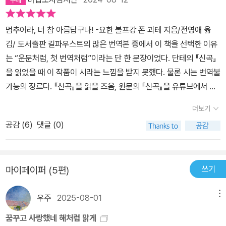
하게 눈부시게 빛나는 몇 작품을 남고 요절한 작가들이 작품이 가볍
래하지 않기 위해 수차례의 수정을 거듭했지만, 시대와 역사와 문화
다는 뜻은 아니다. 오랜 세월을 견뎌 여전히 당대성을 살피고 현재적
의 거리를 넘어 독일어의 문장 구조와 시행의 운율을 고스란히 옮겨
멈추어라, 너 참 아름답구나! -요한 볼프강 폰 괴테 지음/전영애 옮
의미를 획득한 고전들은 공통적으로 근본적인 질문에 충실하다. 인간
오기란 불가능한 일이다. 그래서 어려운 운문의 형태가 조금이나마
김/ 도서출판 길파우스트의 많은 번역본 중에서 이 책을 선택한 이유
은 어떤 존재인가, 우리가 인식한 세계는 과연 그러한가, 시간 속에 명
눈에 보이도록, 그리고 독일어를 공부하는 독자들이 괴테의 문장에
는 “운문처럼, 첫 번역처럼”이라는 단 한 문장이었다. 단테의 『신곡』
멸했던 존재들은 무슨 의미가 있는가.여기에 더해 유럽 사회를 지배
담긴 시적 요소의 정교함과 재미를 맛볼 수 있도록 원문을 번역문과
을 읽었을 때 이 작품이 시라는 느낌을 받지 못했다. 물론 시는 번역불
한 ‘신’의 존재와 의미 혹은 그리스 고전에 대한 동경과 문화적 영향을
나란히 함께 실었다. 이는 번역자에게도 곱절로 어려운 작업일 수밖
가능의 장르다. 『신곡』을 읽을 즈음, 원문의 『신곡』을 유튜브에서 들
고루 살필 수 있는 괴테 필생의 역작 『파우스트』는 헤브라이즘과 헬
에 없었는데, 일단 원문의 여러 판본 가운데 어떤 것을 택해서 수록할
은 적이 있다. 그 내용을 전혀 이해하지 못함에도 불구하고 너무나 아
레니즘이 통합된 유럽 문화의 정수에 관한 기나긴 고민이다. 물론 그
지 결정해야 했고, 중심이 되는 판본을 정한 후에도 그간의 괴테 연구
더보기
름답게 느껴졌던 이유는, 리듬과 운율 때문이었다. 번역된 시에서는
중심에 놓인 “인간은 지향志向이 있는 한 방황한다.”(Es irrt der M
성과들을 반영한 최근 판본까지 두루 참조해서 대역본의 최종 원문을
공감 (
6
)
댓글 (0)
그것을 느낄 수 없다는 것이 내내 아쉬움으로 남아있었던 터였다. 그
ensch, solang’er strebt.)라는 주제의 보편성이 시공을 뛰어넘어
확정해야 했기 때문이다.(원문은 원칙적으로 정본으로 자리를 잡은
래서 평생 괴테 연구에 몰두한, 스스로를 괴테 할머니라 부르는 전영
우리에게도 읽히는 게 아닐까 싶었다. 흔히 ‘인간은 노력하는 한 방황
프랑크푸르트 판(1989)에 따랐다. 그전까지 정본이 되어왔던 함부
애 교수가 “시(詩)답게” 되살린 문장이라는 글을 보고 망설임 없이
한다.’라고 번역되어 널리 기억되고 있으나 전영애는 다른 문장으로
르크 판(1948)을, 프랑크푸르트 판에 준하여 고쳤고, 그럼에 있어서
쓰기
마이페이퍼 (5편)
이 책을 주문했다. 괴테가 60년을 두고 써낸, 12,111행의 운문이라는
재해석했다. 지향 없이 사는 현대인에게, 아니 오로지 물질만능주의
괴테 자신의 최종 원고(1932)를 참조하였다. 무엇보다 함부르크 판
두 가지의 사실만으로도 내겐 특별한 의미로 다가온 책이다. 거기다
에 매몰된 우리에게 ‘지향志向’ 그 자체를 고민하는 일이 우선이겠으
에 이르기까지 독자의 이해를 돕기 위하여 편집인들이 추가한 많은
우주
2025-08-01
메뉴
그리스 로마 신화로부터 중세를 거쳐 근대에 이르기까지 3000여 년
나 그곳이 어디든, 그것이 무엇이든 ‘방황’과 고민은 지극히 자연스러
부호들?괴테 자신은 부호에 엄격했다?그리고 당대의 문법에 따라 교
의 유럽 남북방을 다 아우르는 작품이다. 『파우스트』에서는 인간의
꿈꾸고 사랑했네 해처럼 맑게
운 삶의 과정이자 방법이라는 사실부터 인정하면 파우스트가 악마에
정된 단어들이 원본에 가깝게 되돌려졌다.) 그사이 원문의 여러 주요