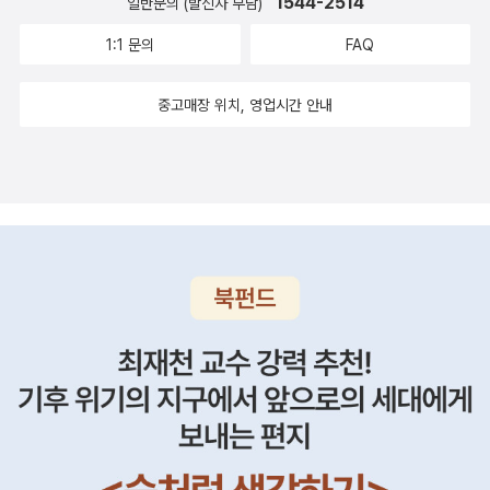
안에서 만들어진 인간정신으로만 존재하는 호문쿨루스는 육체를 욕
작품, 책이 낱장이 되어 흩어질 때까지 읽었다는 전영애 교수. 그런
1544-2514
일반문의 (발신자 부담)
는 인간 스스로가 규정한 것이다. ‘룰루 밀러’라는 본질은 그대로 인
문예출판사, 2010.pdf파일 다운로드​* 비극 제1부 ‘그레트헨의 방’을
한 회의와 삶의 덧없음, 그리고 인간 존재에 대한 애정이 아니었을까
합하려는 시도를 더 이해하기 쉽도록 역사적 인물, 사건, 용어 및 장소
망하고, 그리스 세계를 향하고 생명을 시원과 탄생에 대한 신적권위
『파우스트』를 설익게 읽고, 읽었다고 말하는 것이 부끄럽다. 그렇지
데, 현실에서 그는 벼락을 맞은 것처럼 세상이 뒤바뀌어 버린 것이다.
읽을 때는 슈베르트의 「실 잣는 그레트헨」을, ‘감옥’을 읽을 때는 「죽
1:1 문의
FAQ
싶은 것이다. 오늘 출근하며 읽은 여행기의 한 구절에서도 세계를 바
에 대해 언급하는 ˝메모 및 쿼리˝를 단행본으로 출간한 시집에 추가했
에 도전한다. 비너스의 탄생, 갈라테아의 승리 등을 연상케하는 신화
만 두 문장은 오롯이 남았다. ‘인간은 지향이 있는 한 방황한다’와 ‘멈
이 책을 덮고 내가 느꼈던 저자의 절실함은 바로 이 생의 문제에서 비
음과 소녀」를 찾아 들어도 좋다. 베토벤의 레퀴엠, 파가니니 바이올린
라보는 한 인간의 시선, 움벨트의 존재를 감지할 수 있다. 움벨트(um
다. <서·동 시집>은 12개 서와 산문연구 ‘보다 나은 이해를 위하여‘
들과 생명의 근원을 연구했던 고대 철학자들이 뒤섞여 등장한다. 그
추어라, 너 참 아름답구나!’
롯되었다. 저자가 데이비드 스타 조던과 루이 아가시에 대해, 그리고
협주곡 등 클래식과 함께 읽으면 무대와 배우들을 상상하며 읽는데
중고매장 위치, 영업시간 안내
welt)는 독일어로 ‘환경, 주변 세계’를 뜻하는 말이라고 한다. 무엇보
(Besseren Verständnis)가 함께 있다. 1819년에 발표하였고, 182
들이 외치는 만세(Heil)는 여전히 침범당하지 않은 생명의 근원을 찬
우생학의 역사를 공부하게 하고, 다윈의 《종의 기원》을 읽게 하면서
도움이 된다. ​비극 제1부 그레트헨의 방Wallis Giunta - Gretchen
다 개인에게 보여 지고 지각되는 세계를 의미하는 것으로 이해한다.
7년에 개정된 <신 디반>(Neuer Divan)이 나왔다.괴테는 동양과 서
양하는 것으로 생각된다. “이곳의 모두에게 지극한 경하를, 원소들,
그토록 절실하게 답을 구하고자 했던 문제가 바로 이것이었다고 나는
am Spinnrade (Schubert)【HD】​비극 제1부 감옥슈베르트 - 현악
결국 그의 <이탈리아 여행기>는 여행을 통해 자신의 ‘움벨트’를 확장
양의 교류를 시도한 뿐만 아니라 음악과 인연이 남달랐다.1921년에
너희 사대원소 모두에게!(8486-8487)” 헬레나가 사라지고 슬퍼
생각한다. 이 문제는 결국 ‘나 혹은 나라는 존재는 무엇인가’의 문제
4중주 제14번 죽음과 소녀. Schubert - String Quartet No.14 D
해나간 한 인간의 발자취다. 때로는 머뭇거리기도하고, 망설이기도
괴테한테 친구가 펠릭스 멘델스존을 소개했다. 70대인 괴테가 12 살
하던 파우스트는 산위로 이동해가고, 자연을 내려다보며 메피스토펠
이기도 하다. 만약 오늘 내가 동성애자인 것을 알게 되어 아내에게 고
eath and the Maiden [Alban Berg Quartet]​ you're a hopele
하지만, 결국 어느 쪽으로든 발길을 내딛었던 것이다. 물론 그가 이렇
의 멘델스존을 처음 만났고, 괴테는 멘델스존의 천재성을 한눈에 알
레스와 논쟁을 벌인다. 그는 자연이 질서 정연하고 완벽하다고 주장
백하고, 가족에게 얘기한다고 생각해본다면 어떨까. 나의 세상은 어
ss romantic in the dating app era - classical music <몇 개의
게 할 수 있었던 것은 그에게 주어진 특별한 삶의 조건들이 있었기에
아보았다. 괴테는 친구와 대화에서 ‘그 아이‘에게 크게 감명을 받아 모
하지만, 갑자기 메피스토의 주장대로 자연이 거칠고 혼란스럽다고 한
떻게 달라질 것인가. 분명 고백 이후의 세계는 내가 속했던 세계가 더
문장들> 문학작품은, 어떤 법칙을 찾아내어 정리로 귀납하는 논리적
가능했다. 하지만 이 조건들이 나의 조건들과 다르다는 이유만으로
자르트와 비교할 정도였다고 전한다. 멘델스존은 이후 몇 차례 더 초
다. 그리고 그 힘에 대항하여 싸우고 정복하고 싶다는 마음을 드러낸
이상 같을 수 없게 될 것이다. 나는 이 사회로부터 사실상 추방당하는
사유나 과학적 논리와는 다르다. 후자를 복숭아의 씨에 비유한다면,
한 인간의 삶을 한 마디로 요약하고 폄하할 수는 없다고 생각한다. 오
청을 받았고, 괴테에게 영감을 받아 그의 시에 곡을 붙이는 등 여러 작
다. 갑자기 찾아온 욕망일까? 곧 땅을 차지하고 국가를 건설하려는
상황이거나 사회적으로 ‘거세된’ 존재로 전락할 수 있다. 나의 사고 실
문학이 문장이란, 달고 신 온갖 맛이 배어 있는 과육 같은 것일 게다.
늘 아침에는 ‘움벨트’라는, 한 인간에게 주어진 시선이자 제약 조건이
품을 남기게 되었다.또한, <서·동 시집>에 수록된 시에 슈베르트, 슈
욕망으로 향한다. 이를 이루기 위해 황제편에서 전쟁에 참여하고, 마
험만으로도 이 문제는 결코 단순하고 간단하지 않다. 지금까지 이런
- 옮긴이 해제, 1권 14쪽 단테의 『신곡』이 유럽의 기독교적 중세의 세
기도 한 이 ‘경계’를 평생 부단히 넓히고자 노력했던 여행자 괴테를 만
만, 멘델스존, 휴고 볼프, 리하르트 슈트라우스, 쇤베르크 등이 곡을
(魔)적인 세력의 도움으로 승리한다. 그 공으로 아직은 바다인 미래
모습으로 형성된 내 전 존재를 뒤흔드는 일대 사건일 것이다. 따라서
계관을 집약한 작품이라면, 『파우스트』는 고대의 그리스 로마 신화로
났다. #괴테의이탈리아여행#움벨트 #세계의경계 #출근하며읽
붙였는데 시집은 후대에까지 영감을 주었다. 무엇보다도, <서·동 시
의 간척지를 받는다. 파우스트는 이 해안지대를 간척하여 새로운 미
나는 룰루 밀러가 지녔던 생의 절실한 문제는 바로 이 문제에서 나온
부터 중세를 거쳐(성서가 배어들어 있다) 근대에 이르기까지 “3,000
는글
집>은 괴테의 후기 작품으로 중요성을 가지지만, 동양과 서양을 결
래 국가를 세울 꿈을 꾼다. 필레몬과 바우키스의 오두막과 신전을 불
것이라고 본다. 이 책이 그토록 매력적이고 강한 힘을 지니고 있다면
여 년”의 유럽 남북방을 다 아우르는 작품이다. - 옮긴이 해제, 1권 15
합하려고 시도한 그의 노력 역시 후대에 계속 전해져 에드워드 사이