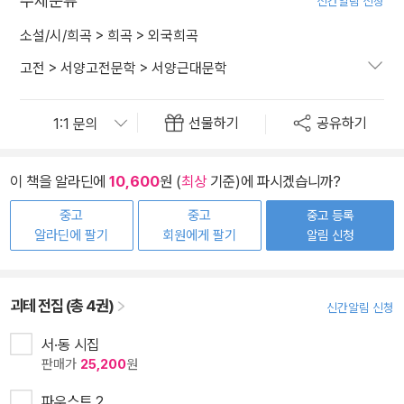
주제분류
신간알림 신청
소설/시/희곡
>
희곡
>
외국희곡
고전
>
서양고전문학
>
서양근대문학
선물하기
공유하기
이 책을 알라딘에
10,600
원 (
최상
기준)에 파시겠습니까?
중고
중고
중고 등록
알라딘에 팔기
회원에게 팔기
알림 신청
괴테 전집 (총 4권)
신간알림 신청
서·동 시집
판매가
25,200
원
파우스트 2