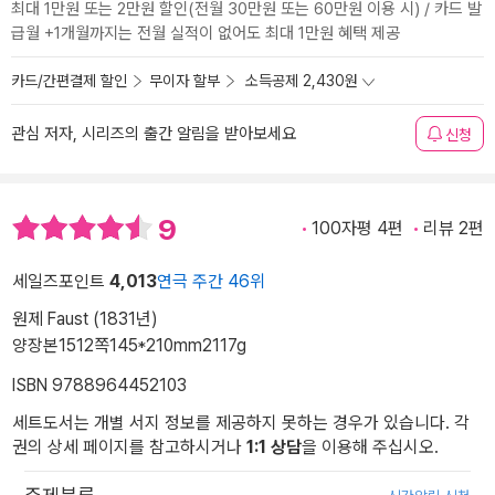
최대 1만원 또는 2만원 할인(전월 30만원 또는 60만원 이용 시) / 카드 발
급월 +1개월까지는 전월 실적이 없어도 최대 1만원 혜택 제공
카드/간편결제 할인
무이자 할부
소득공제 2,430원
관심 저자, 시리즈의 출간 알림을 받아보세요
신청
9
100자평 4편
리뷰 2편
세일즈포인트
4,013
연극 주간 46위
원제 Faust (1831년)
양장본
1512쪽
145*210mm
2117g
ISBN 9788964452103
세트도서는 개별 서지 정보를 제공하지 못하는 경우가 있습니다. 각
권의 상세 페이지를 참고하시거나
1:1 상담
을 이용해 주십시오.