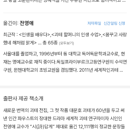
고 황실 고문관이라는 명예직을 가진 부유한 시민으로 합리적이고 이
지적인 성격이었다. 프랑크푸르트 시장의 딸인 어머니 카타리나 엘리
자베트(Katharina Elisabeth)는 라틴계 특유의 풍부한 감정과 활달
옮긴이:
전영애
저자파일
신간알림 신청
하고 명랑한 성격의 여성으로 어린 아들에게 동화를 들려주고 인형극
을 접하게 하여 아들의 예술 감각을 일깨워 주었다. 괴테는 1765년 1
최근작 :
<인생을 배우다>
,
<괴테 할머니의 인생 수업>
,
<꿈꾸고 사랑
0월 부친 뜻에 따라 라이프치히대학에서 법학 공부를 시작한다. 177
했네 해처럼 맑게>
… 총 65종
(모두보기)
1년 8월 법학석사 학위 시험을 치른 뒤 고향으로 돌아간다. 고향에서
서울대를 졸업하고, 1996년부터 동 대학교 독어독문학과교수로, 현
변호사로 일을 시작하지만 본업보다는 문학에 더 힘을 기울인다. 이
재는 명예교수로 재직 중이다.독일프라이부르크고등연구원의 수석연
시기 〈무쇠 손 괴츠 폰 베를리힝겐〉(1773)을 발표한다. 이후 3년은
구원, 뮌헨대학교의 초빙교원을 겸임했다. 2011년 세계적인괴테 연
괴테 일생에서 가장 풍성한 결실의 기간이다. 《젊은 베르터의 슬픔(D
구자들에게 바이마르 괴테학회가 수여하는 ‘괴테 금메달’을 수상했
ie Leiden des jungen Werther)》(1744)도 이때 발표된다. 1776
다. 국내에서는 2020년 삼성행복대상 여성창조상, 2022년 한독협
년 괴테는 추밀원 고문관에 임명되는 것을 시작으로 10년간 여러 분
회의 제11회 이미륵상을 수상했다. 《어두운 시대와 고통의 언어–파울
야의 행정 업무를 담당한다. 1782년에 재무상이 되는 한편 신성로마
출판사 제공 책소개
첼란의 시》《괴테와 발라데》《서·동 시집 연구》《독일의 현대문학–분
제국 황제 요제프 2세로부터 귀족 작위도 받는다. 이 시기 바이마르
새로운 번역의 괴테 전집, 그 첫 작품 대문호 괴테가 60년을 두고 써
단과 통일의 성찰》 등 많은 연구서,《카프카, 나의 카프카》《프란츠 카
궁정의 여관 샤로테 폰 슈타인 부인과의 정신적 교류 영향으로 질풍
낸 인간 파우스트의 장대한 드라마 세계적 괴테 연구자이자 시인인
프카를 위한무지개》 등의 시집을 국내와 독일에서 펴냈으며《파우스
노도기의 과도한 격정에서 벗어나 조화와 중용을 지향함으로써 좀 더
전영애 교수가 “시(詩)답게” 제대로 옮긴 12,111행의 정교한 문장들
트》《서·동 시집》《괴테 시전집》《데미안》《변신·시골의사》《나누어진