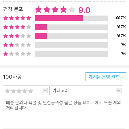
다고 나선 것은 “한국에 번듯한 괴테 전집 하나 없다는 것이 안타깝고
9.0
평점 분포
자존심이 상해서였다”. 물론 혼자서 번역하는 <괴테 전집>에 저 방대
66.7%
한 분량의 저술들을 모두 담을 수는 없고, 그중 지금 우리 독자들에 의
16.7%
미가 있을 것들을 선별해 스무 권으로 낼 예정이다. 이는 앞으로의 괴
16.7%
테 연구와 수용에 귀중한 밑거름이 될 것이며, 괴테 전집을 1인이 단
독 번역한 최초의 사례가 될 것이다.(전집의 예정 목록은 다음과 같
0%
다. 1~2 파우스트 / 3 시 / 4 서·동 시집 / 5~6 드라마 / 7~8 소설 /
0%
9 시와 진실 / 10 이탈리아 기행 / 11 연년세세: 기록과 일기 / 12 현
실과 문학 1: 독일 난민, 헤르만과 도로테아 외 / 13 현실과 문학 2: 프
100자평
게시물 운영 원칙
랑스 종군기, 마인츠 포위 외 / 14 문학론·예술론 / 15 자연과학 1: 식
물론 / 16 자연과학 2: 색채론 / 17 자 연과학 3: 자연과학 일반, 동물
카테고리
론, 광물론, 기상학 / 18 서간집 1: 사랑에게 / 19 서간집 2: 친구에게
/ 20 서간집 3: 세상에게) 한 해에도 몇 번씩 괴테의 도시 바이마르를
방문해 독일의 괴테 연구자들을 만나 의견을 교환하고 문서고의 자료
들을 하나라도 더 살펴보려 애써온 번역자의 평생에 걸친 열정과 노
고의 산물이 <괴테 전집>의 첫 권 『파우스트』로 나왔다. 그런 노력과