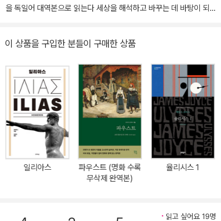
원숙한 문학 세계로 들어선다. 그 밖에 괴테는 지질학, 광물학, 해부
을 독일어 대역본으로 읽는다 세상을 해석하고 바꾸는 데 바탕이 되
하늘》《나와 마주하는 시간》《은엉겅퀴》《그림동화》등 60여 권의 독
학, 식물학 등 자연과학 연구에도 몰두한다. 1786년 9월 3일 괴테는
는 인문사회과학 분야의 고전과 근현대의 사상과 이론을 책으로 펴내
일 문학을 우리말로 옮겼고 산문집《꿈꾸고 사랑했네 해처럼 맑게》
아무에게도 알리지 않고 바이마르를 떠나 이탈리아로 향한다. 이탈리
온 도서출판 길이 이번에 독일의 대문호 요한 볼프강 폰 괴테(Johan
《인생을 배우다》 등을 통하여 소개했다. 한 번 역자의 손에서 나온 국
아에서 고대 그리스와 로마의 예술을 접한 괴테는 이성과 감성을 조
이 상품을 구입한 분들이 구매한 상품
n Wolfgang von Goethe, 1749~1832)의 전집을 새로 선보인다.
역 괴테 전집을 기획하여 번역과 출간에 힘을 쏟고 있다. 2014년 여
화시키고 중용을 지키며 교양을 갖춘 원숙한 인간상을 절제된 언어와
문학전집에서 주로 소개되던 괴테의 글들을 인문사회과학 출판사가
백서원을 짓고, 이어 괴테마을을 조성해가며 운영하고 있다. 여백서
짜임새 있는 형식으로 표현하려는 고전주의 문학관을 확립한다. 이탈
모아서 내는 것은, 그가 『파우스트』나 『젊은 베르테르의 슬픔』 등의
원에서는 매월 마지막 토요일 ‘월마토’ 강연회, 셋째 주 토요일 낭독
리아에서 돌아온 후 별 성과 없이 여러 해를 지내던 괴테는 10년 연하
불후의 문학작품을 써낸 문인이기만 한 것이 아니라, 한 시대의 사회
회,《파우스트》독회 등 여러 개의 독회, 작은 음악회, 청년인문강좌 등
의 실러와 아름다운 우정 관계를 맺는다. 1828년 카를 아우구스트 대
와 역사와 자연을 관찰하고 체험하고 분석하고 바꾸고자 일생을 궁구
다양한 행사가 열리고 있다. 보다 넓은 나눔을 위해서 ‘괴테할머니T
공의 사망과 2년 뒤 아들의 죽음으로 최대 시련을 맞은 괴테는 미완
한 사상가이기도 함을 주목해서다. 스물여섯이라는 젊은 나이에 바이
V’ 채널도 운영하고 있다.
성 작품에 매달림으로써 그 시련을 극복하려고 한다. 〈파우스트〉는 그
마르로 초빙을 받아, 그곳에서 정치인, 문인, 학자, 연극인, 자연과학
때까지 인간 정신이 이룩한 모든 것과 예언적으로 이후에 창조될 많
자로서 다채로운 활동을 통해 자신의 생각을 실현하고자 쉼 없는 생
은 것을 담고 있는 방대한 스케일, 다양한 운율, 풍부한 상징 등으로
애를 보낸 괴테의 이력을 보았을 때, 이는 전혀 잘못된 평가가 아닐 것
독일 문학뿐만 아니라 세계문학에서도 독보적인 위치를 차지하는 대
일리아스
파우스트 (명화 수록
율리시스 1
이다.(그는 독일의 인문주의를 태동시켰고, 시민 시대의 대표자였으
무삭제 완역본)
작이다. 인간의 한평생이라 할 수 있는 60년이란 긴 세월 동안 그의
며, 생성적·유기체적 발전에 주목했으며,, 독일의 현실을 개선하고자
마음에서 떠나지 않았던 〈파우스트〉의 완성과 함께 괴테의 일생도 종
한 정치인이었다.) 게다가 우리에게는 제대로 갖춘 괴테 전집이 여태
결된다. 괴테는 1832년 3월 22일 향년 83세로 눈을 감는다.
껏 없었다. 전 20권으로 예정된 이번 <괴테 전집>의 번역은 독일 괴
읽고 싶어요 19명