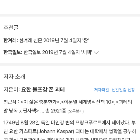
문학작품을 써낸 문인이기만 한 것이 아니라, 한 시대의 사회와 역사
와 자연을 관찰하고 체험하고 분석하고 바꾸고자 일생을 궁구한 사상
가이기도 함을 주목해서다.
추천글
한겨레:
한겨레 신문 2019년 7월 4일자 '짬'
한국일보:
한국일보 2019년 7월 4일자 '새책'
저자 소개
지은이:
요한 볼프강 폰 괴테
저자파일
신간알림 신청
최근작 :
<이 삶은 충분한가>
,
<이문열 세계명작산책 10>
,
<괴테의
말 낭독 x 필사책>
… 총 2921종
(모두보기)
1749년 8월 28일 독일 마인강 변의 프랑크푸르트에서 태어났다. 부
친 요한 카스파르(Johann Kaspar) 괴테는 대학에서 법학을 공부하