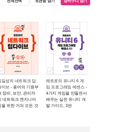
전체선택
보관함 담기
장바구니 담기
김길성의 네트워크 딥
레트로의 유니티 6 게
다이브
- 용어의 기원부
임 프로그래밍 에센스
-
터 장비, 보안, 관리까
4가지 게임을 만들면서
지 네트워크 엔지니어
배우는 실전 유니티 개
링을 위한 거의 모든 것
발 가이드, 3판