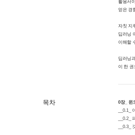
활용서이
얻은 경
자칫 지
딥러닝 
이해할 수
딥러닝과
이 한 
목차
0장_ 윈
__0.1
__0.2
__0.3_