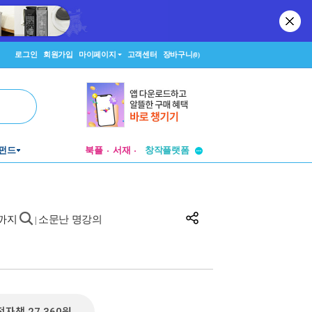
로그인
회원가입
마이페이지
고객센터
장바구니
(0)
투비컨티뉴드
펀드
북플
서재
창작플랫폼
투비컨티뉴드
화까지
소문난 명강의
|