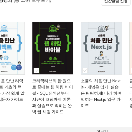
명강의
(총 15권 모두보기)
신간알림 신청
처음 만난 리액
크리핵티브의 한 권으
소플의 처음 만난 Next.
트 기초와 핵
로 끝내는 웹 해킹 바이
js
- 개념은 쉽게, 실습
 가장 쉽게 알
블
- SQL 인젝션부터
은 탄탄하게! 따라 하며
 입문자 가이드
시큐어 코딩까지 이론
익히는 Next.js 입문 가
과 실습으로 익히는 완
이드
벽 웹 해킹 가이드
더보기