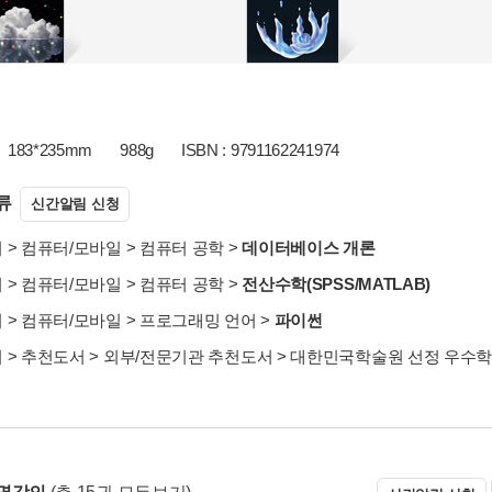
183*235mm
988g
ISBN : 9791162241974
류
신간알림 신청
서
>
컴퓨터/모바일
>
컴퓨터 공학
>
데이터베이스 개론
서
>
컴퓨터/모바일
>
컴퓨터 공학
>
전산수학(SPSS/MATLAB)
서
>
컴퓨터/모바일
>
프로그래밍 언어
>
파이썬
서
>
추천도서
>
외부/전문기관 추천도서
>
대한민국학술원 선정 우수학