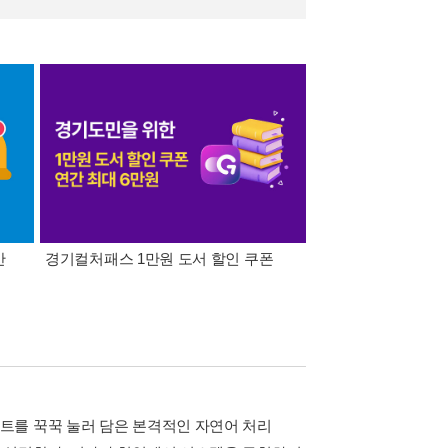
간
경기컬처패스 1만원 도서 할인 쿠폰
삼성카드가 쏜다! 알라
트를 꾹꾹 눌러 담은 본격적인 자연어 처리