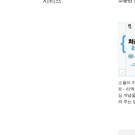
시리즈
소문난 
소플의 
트
- 리액
심 개념을
려 주는