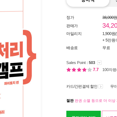
정가
38,000
34,2
판매가
마일리지
1,900원(
+ 5만원
배송료
무료
Sales Point :
503
7.7
100자평(
카드/간편결제 할인
무이
절판
판권 소멸 등으로 더 이상 