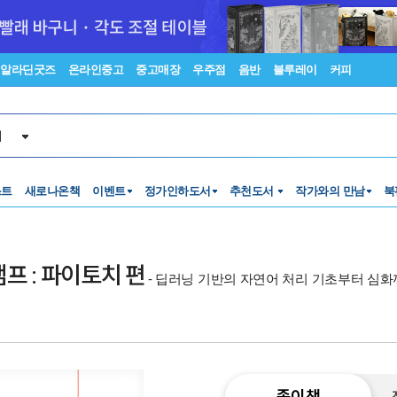
알라딘굿즈
온라인중고
중고매장
우주점
음반
블루레이
커피
서
스트
새로나온책
이벤트
정가인하도서
추천도서
작가와의 만남
북
프 : 파이토치 편
- 딥러닝 기반의 자연어 처리 기초부터 심
종이책