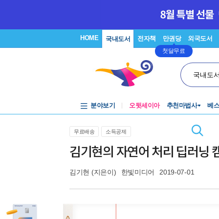
HOME
전자책
만권당
외국도서
국내도서
첫달무료
국내도
분야보기
오뒷세이아
추천마법사
베
무료배송
소득공제
김기현의 자연어 처리 딥러닝 캠
김기현
(지은이)
한빛미디어
2019-07-01