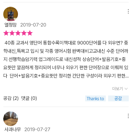
까지 선행학습 할 수 있어요.책 표지에 나와있는 마더텅 중학영단어
이는 매일매일 50개의 단어 암기는 좀 무리가 있어서 아이가 스스로
9000 만의 특징으로더욱 자신있게 영단어 암기를 시작 할수 있겠어
메뉴
갯수를 정해서 암기하고노트에 테스트 해 보았습니다.​​분량이 너무 많
요. ​ 마더텅 중학영단어 9000 에는 총 9000 개의 단어가 실려있어
으면 빨리 지치기도 하지만 스케줄표를 스스로 아이의 능력에 맞게
열정맘
2019-07-20
요.이 많은 단어를 언제 어떻게 다 외울지 막막할수 있는데요.책에 실
조절하며여러번 반복하며 학습할 수 있었습니다.편리하게 QR코드로
려 있는 효과적인 단어 학습법에 따라 공부한다면 체계적인 단어 암
단어 발음 확인도 하고 우리말 뜻도 바로 들려주기도 해서다양하게
40종 교과서 영단어 통합수록이책대로 9000단어를 다 외우면? 중
기가 가능하답니다.마더텅 중학영단어 9000 은 하루 30분, 50개의
활용해 볼 수 있었고단어뿐만 아니라 구 표현도 있어서 유용하게 활
학내신,특목고 입시 및 각종 영어시험 완벽대비고교내신 수준 단어까
단어를 암기하며 180 일 완성을 목표로 꾸준히암기 할 수 있도록 구
용하며 암기해 볼 수 있었습니다.발음기호도 바로 아래 나와 있고 Q
지 선행학습암기력 업그레이드로 내신성적 상승단어+발음기호+중
성이 되어 있어요.먼저 30분 동안 내가 몇 개의 단어를 암기할 수 있
R코드로 들으면서 발음 기호 보면서 발음을 익히며 단어들을 암기해
요뜻만 깔끔하게 정리되어 너무나 외우기 편한 단어장으로 이뤄져 있
는지 스스로 체크한 후 일일 목표량을 정해요.하루에 20~30개 정도
볼 수 있었습니다.그림들도 함께 나와 있어서 뜻을 정확히 하는데 한
다 단어+발음기호+중요뜻만 정리한 간단한 구성이라 외우기 편한
암기 할 수 있는 경우, STEP1 에 따라 차근차근 공부하며하루에 40
몫을 했습니다.확인문제로 바로바로 정답을 알 수 있도록 구성되어
데 간단 구성,확인문제,복합어/숙어,단어뜻 설명으로 이뤄져 있다90
~50 개 라면 STEP2 로 암기 시작을 하면 좋답니다.STEP1 혹은
더보기
있으니지치지 않고 꾸준히 학습하는데 많은 도움이 되었답니다.포기
00단어 6개월 안에 암기 끝내는 비법 전수 하루에 50단어씩 외우면
STEP2로 자신에게 맞는 목표를 정해 총 9000 단어를 암기하며 어
하지 않고 끊임없는 반복으로 단어암기하는데 유익하답니다^^도서를
공감 (
2
)
댓글 (0)
6개월이면 끝난다 초,중,고급으로 이뤄진 명사부터 감탄사까지 기초
휘력을 꾸준히 키워나갈수 있어요. 마더텅 중학영단어 9000 은 중학
제공받아 직접 사용한 후 솔직하게 작성된 후기입니다.
영단어 암기진도표를 가지고 6개월에 도전해 보려 한다 초,중,고급에
교 1,2,3 학년 주요 교과서에 수록된 필수 단어들이모두 수록되어 있
들어가기전 예비 중학생이 외워야 할 기초영단어 암기진도표 855단
메뉴
어요.예비중학생이 외워야 할 기초영단어부터 초급, 중급, 고급의 난
어르를 일단 먼저 시작해봐야겠다 예비 중학생이 외워야할 기초영단
이도별 순서로명사, 대명사, 동사, 형용사, 부사, 전치사, 접속사, 감탄
사과나무
2019-07-27