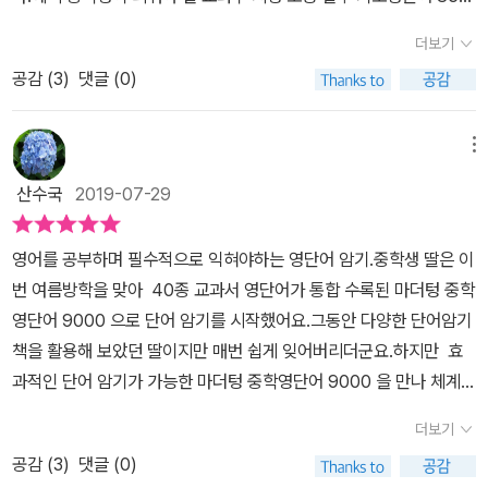
개를 먼저 만나볼 수 있었는데요품사별로 정리되어 있고 영단어가 있
더보기
고 한글 뜻이 빨간색으로 되어구분되어 있어서 가리면서 학습으로 활
공감 (
3
)
댓글 (0)
용할 수 있어서 좋았습니다.​초급 중급 고급으로 구분되어 있으며 먼
저 초급부터 시작해 보았습니다.초급암기진도표를 보면서 계획을 잡
고 반복해서 학습해 보며체크해 볼 수 있도록 마련되어 있습니다.​​CH
메뉴
APTER 1 명사 부분입니다. 1405개의 명사를 외워볼 수 있고경제
산수국
2019-07-29
과학 의학 교통 문화 등 분야별로 정리 되어 있어서 암기하는데 좀 수
월하게 진행해 볼 수 있었습니다.QR코드로 영단어를 들려주고 우리
영어를 공부하며 필수적으로 익혀야하는 영단어 암기.중학생 딸은 이
말 뜻을 함께 알려주고 있어서 스펠링 테스트로 활용해 볼 수 있었습
번 여름방학을 맞아 40종 교과서 영단어가 통합 수록된 마더텅 중학
니다.​​분야별로 정리 되어 있어서 연관지어 단어 암기를 해 볼 수 있었
영단어 9000 으로 단어 암기를 시작했어요.그동안 다양한 단어암기
고뜻이 나오는 부분에 그림들도 있어서 정확하게 무엇을 뜻하는지 구
책을 활용해 보았던 딸이지만 매번 쉽게 잊어버리더군요.하지만 효
분하며 학습해 볼 수 있었습니다.​117개의 단어를 학습한 후 확인문제
과적인 단어 암기가 가능한 마더텅 중학영단어 9000 을 만나 체계적
를 풀어볼 수 있는데요딱 보면 정답을 알 수 잇는 거저먹는 연습문제
인 단어암기로 영어에 대한 자신감도 기르며 영어실력도 꾸준히 키우
로반복학습 효과도 있고 딱 보면 정답을 아니까 자신감도 성취감도함
더보기
고 있답니다. ​마더텅 중학영단어 9000 은 중학내신, 외고, 과고, 자
께 이어갈 수 있어서 좋았습니다.그리고 정답은 오른쪽 페이지 아래
공감 (
3
)
댓글 (0)
사고, 국제고, 토익, 토플, 텝스 시험대비는 물론고교내신 수준의 단어
제시되고 있어서 바로바로 정답을 확인해 볼 수 있었습니다.​​우리 아