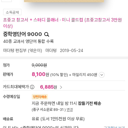
소득공제
초중고 참고서 + 스터디 플래너 · 미니 콜드컵 (초중고참고서 3만원
이상)
중학영단어 9000
40종 교과서 영단어 통합 수록
마더텅 편집부
(엮은이)
마더텅
2019-05-24
정가
9,000원
8,100
판매가
원
(10% 할인) +
마일리지 450원
6,885
카드최대혜택가
원
수령예상일
양탄자배송
지금 주문하면 내일 밤 11시
잠들기전 배송
(중구 서소문로 89-31 )
변경
배송료
유료 (도서 1만5천원 이상 무료)