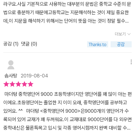
는데 겉표지라도 조금 두꺼웠으면 좋았겠다는 생각이 든다 학원을
라구요.사실 기본적으로 사용하는 대부분의 문법은 중학교 수준의 문
는 '확인문제' 는 비교적 쉬운편으로 해당 단어의 뜻을 체크하며 스스
의 장점입니다. 4페이지마다 2페이지의 확인문제가 있어서...복습하
다니고 있지 않기에 더더욱 필요한 교재 그동안 기초영단어를 공부하
법으로 충분하기 때문에고등학교는 지문해석하는 것이 제일 중요한
로 반복 학습을 할 수 있어요.우리 아이도 문제들을 풀어보았는데 몇
고 반복할 수 있게 도와줍니다. 사실 에빙하우스가 말하기를....복습이
지 않았기에 6개월 도전에 열중하려 한다자유학년제로 인해 더더욱
데,이 지문을 해석하기 위해서는 단어의 뜻을 아는 것이 정말 필수더
개 틀린 문제들은 다시 단어를 확인하며 답을 고쳐보았어요. 우리 아
야말로 가장 효율적인 공부, 암기법이라고 했죠?!확인문제도 풀고...
학습이 안되어 가고 있어 이번 기회에 중학 영단어만이라도 확실히
라구요. 그래서 중3인 저희 둘째를 위해 이번 여름방학부터 중학영
이는 초급,중급,고급을 매일 한장씩 번갈아가며 익히는 중이랍니다.
틀린 문제는 그 다음 학습날에도 다시 반복하여 암기하면서 익히게
더보기
잡고져 한다 아이만의 중학 영단어 9000 공부법먼저 아이는 앞에
단어 9000을 공부하기로 했어요.중학영단어 9000의 특징을 살펴
난이도별 점진적인 단어 학습으로 어렵지 않게 단어들을 암기하고 있
된다면...많은 영어어휘습득으로 영어 고득점 받기는 문제 없으리라
보지 않고 확인문제를 풀어나간다확인문제를 푸는데 아무리 봐도 모
공감 (
1
)
댓글 (0)
보면요.학교 1,2,3학년 40종 교과서를 철저히 분석해서 초급/중급/
어요. 마더텅 중학영단어 9000은 단어뿐만아니라 복합어, 숙어, 헷
봐요.study more 라는 코너가 있어 복합어와 숙어도 정리해주고 있
르겠다 싶으면 별표 *앞에 보고 다시 확인문제 풀고 틀린 단어는 세
고급 난이도로 분류해서 수록했구요. 매 4페이지마다 2페이지씩
갈릴수 있는 우리말 뜻 첨삭풀이로어휘력을 확장하면서 중학 교과서
어 유용해요.올 여름방학에 30일 계획대로 실천하면 아이가 스스로
모앞에 보고 다시 확인문제 풀고 맞으면 동그라미 ㅇ이렇게 울막내가
확인문제를 제공하여 학습한 단어를 한 번 더 복습 가능하도록 했답
필수 영단어들을 익힐수 있어요.영단어는 반복 학습이 가장 중요하다
메뉴
엄청난 보람도 느끼고 자신감도 상승하고...영어실력도 업그레이드
자신의 방식으로 중학 영단어 9000 공부를 하고 있습니다
니다.영어는 계속적으로 반복해서 외우는 수 밖에 없거든요,그리고 Q
고 하지요. 마더텅 중학영단어 9000은 1,2,3차의 자연스러운 반복
되겠죠?기대됩니다.
솜사탕
2019-08-04
R코드로 간편하게 재생하는 MP3파일로 바로바로 음원을 들어볼 수
학습으로 단어들을 빠르고 쉽게 익히면서 오랫동안 기억할수 있게 해
있어요. 또 단어뿐 아니라 그 단어와 함께 쓰이는 '복합어와 숙어'까지
주는데요.열심히 마더텅 중학영단어 9000을 활용하고 있는 우리 딸
마더텅 중학영단어 9000 초등학생이지만 영단어를 꽤 많이 아는 편
정리되어 있고, 예비 중학생이 꼭 외워야 할 기초영단어인 교육부 지
도 체계적인 단어 학습으로 꽤 많은 단어들을 암기할수 있었어요.​ 하
이에요.초등영단어는 졸업한 지 이미 오래, 중학영단어를 공부하고
정 초등 필수 영단어를 교재 앞부분에 수록해서 가장 기본적인 단어
루에 30분씩 단어공부를 하는 딸은 단어와 뜻만 있는 단어장으로
있어요. ^^ 마더텅 <중학영단어 9000>은9000개의 영단어가 수
부터 다시한번 점검할 수 있도록 해주었답니다. 목차에서 봐도 예비
짧은 시간내에 많은 단어를 공부할수 있었는데요.오랜시간을 두고 암
록되어 있어 교재가 꽤 두꺼워요.이 교재대로 9000단어를 다 외우면
중부터 시작해서 초급-중급-고급으로 이어지도록 해놓았어요.이 책
기하는것보다 짧지만 집중해서 반복학습하는 암기법으로더 많이, 더
중학내신은 물론특목고 입시 및 각종 영어시험까지 완벽 대비할 수
한권이면 중학교 3년 내내 공부할 수도 있겠네요~~!! 각 단계별로 진
오랫동안 단어를 외울수 있었어요.​'고급' 편에는 명사부터 시작해서