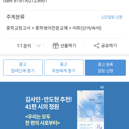
ISBN 9791162723661
주제분류
신간알림 신청
중학교참고서
>
중학영어전문교재
>
어휘(단어/숙어)
선물하기
공유하기
중고
중고
중고 등록
알라딘에 팔기
회원에게 팔기
알림 신청