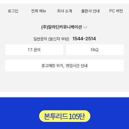
봅니다. [마더텅 출판사로부터 제공받아 주관적인 견해로 작성한 서
서이번 주부터는 '초급 + 중급'함께 나가기로 했어요. 1차 복습, 2차
30분 50단어씩매일 꾸준히 해서 중딩이 너의 것으로 만들기 바래~
과 복습법에 대한 팁도 알려주고 있어서계획을 세우는데 많은 도움을
평입니다]
로그인
전체 메뉴
회사 소개
출판사 안내
PC 버전
복습, 3차 복습.​한 번 외웠다고 외운 게 아니다!진짜 그 단어가 완전히
그리고 초딩이와 함께 단어 확인 문제 놀이를 하고 지냈으면 좋겠어~
받을수 있었답니다.목표를 세우고 매일매일 꾸준히 할수 있도록 ~~
내 것이 될 때까지 복습 또 복습을 할 수 있도록도와주고 있어요. 발음
흐흐흐 그럼 초딩이도 얻는게 있지 않을까?​* 마더텅 출판사로부터
중등 입학까지~열심히 할수 있도록!!화이팅!!!
(주)알라딘커뮤니케이션
기호도 아래 나와있어서 참고가 된다고 해요. ​단어 + 발음기호 + 중
도서를 제공받아 작성한 리뷰입니다.*​
요 뜻​이렇게 깔끔하게 정리가 되어있는 단어장 교재랍니다. 'study
1544-2514
일반문의 (발신자 부담)
more'에서는 <철자가 비슷한 혼동 어휘>를 비교하며헷갈리지 않도
1:1 문의
FAQ
록, 실수하지 않도록 도와줍니다. ​반복 또 반복을 하며 영단어가 내
것이 되도록 도와주는 교재<중학영단어 9000>은​40종의 교과서
중고매장 위치, 영업시간 안내
영단어를 통합 수록해 놓은 교재랍니다. ​하루에 30분씩 30단어를 외
우면 180일이면 완성할 수 있어요. 중2 정도 되면 이 교재에 많은 단
어들을 이미 알고 있기 때문에보다 짧게 완성할 수 있겠지요?​이번 여
름방학 동안 중학교 영단어를 완전히 정복해보면 어떨까요?중학교 1,
2,3 학년 주요 교과서의 영단어뿐만 아니라 복합어, 숙어까지 알려주
는 <중학영단어 9000>.​영어를 아무리 잘해도 시험에서 100점을
받지 못하는 경우는 바로 단어가 부족하기 때문이라고 해요. 영어를
잘 하려면 가장 기초가 되는 영단어를 많이 그리고 정확히 알고 있어