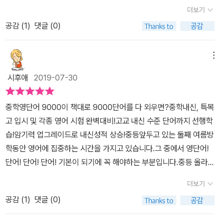
있을 것 같아요. 중학교 1~3학년 40종 교과서를 철저히 분석,영단
도표가 제공되고 있으니 참고해서 자신에게 맞는 스케줄대로 진행하
감탄사까지 총 2990개 단어가 나와요.초급,중급에 비해 약간 더 난
더보기
어를 난이도에 따라 초급/중급/고급 순서로 수록했어요.(초급 2980
면 되겠네요. 예비 중 ~ 초급의 단어는 그렇게 어렵지는 않은 것 같
이도가 높아지긴 했지만 마더텅 중학영단어 900 의 학습법에 따라
공감 (
1
)
댓글 (0)
단어 + 중급 3122 단어 + 고급 2990 단어)품사별, 주제별로 구성해
네요.저희 딸은 중3 이라서 초급~중급의 단어는 잘 기억이 안나는 것
천천히 공부해본다면 충분히 익힐수 있는 단어들이에요. 단어의 음
외우기는 어렵지 않을 것 같아요. 예비 중학생이 외워야 할 기초영단
만 표시하면서 빠르게 진행해도 되겠어요. 단어의 뜻 뿐만이 아니고
원을 듣고 눈으로 단어들을 익힌 딸이 확인 문제들을 풀어보았어
어 855교육부 지정 초등 필수 영단어를 교재 앞부분에 수록하여기초
메뉴
함께 쓰이는 복합어,숙어까지 함께 외울 수 있어서고등학교 들어가기
요 고급 단어들이라 그런지 초급, 중급보다는 좀 더 많이 틀려버린 딸.
부터 탄탄하게 다지고 학습을 시작할 수 있어요. 예비 중학생이 외워
전에 영어단어 정리하는 책으로 딱 좋네요~이번 여름방학부터 겨울
우리 아이는 틀린 단어들을 그 즉시 확인하고 있는데요.책 상단의 반
시후애
2019-07-30
야 할 기초영단어 855 리스트를 보고먼저 모르는 단어가 있는지 체
방학때까지 꾸준히 매일매일 외우도록 해야겠어요.
복 횟수를 스스로 체크하며 틀린 단어나 헷갈리는 단어들을 반복해서
크!처음엔 영단어 개수만 보고 855개를 언제 봐? 이러더니 단어가
공부한답니다. 한 번 외웠다고, 문제를 맞혔다고 끝내면 안돼지요.단
중학영단어 9000이 책대로 9000단어를 다 외우면?중학내신, 특목
쉬워서 금세 체크했어요. 모르는 단어가 거의 없어서 바로 초급 단계
어들이 서서히 잊혀지기 전 또 다시 반복을 해야만 온전히 내것이 된
고 입시 및 각종 영어 시험 완벽대비!고교 내신 수준 단어까지 선행학
시작~^^ 진도표가 있어 계획을 세워 영단어를 공부할 수 있어요.무
답니다. 'study more' 에서는 철자가 비슷하거나, 접사에 따라 뜻
습!암기력 업그레이드로 내신성적 상승!중등앞두고 있는 둘째 여름방
엇보다 영단어는 한 번 외웠다고 다 기억하는 것이 아니기 때문에매
이 달라지는 혼동하기 쉬운 어휘들을 따로 구분해주고 있어요. 단어
학동안 영어에 집중하는 시간을 가지고 있습니다.그 중에서 영단어!
일, 조금씩, 꾸준히 반복 학습하기로 했어요. 단어 + 발음기호 + 중
공부하며 참고해 보면 좋을것 같아요.마더텅 중학영단어 9000 은 교
단어! 단어! 단어! 기본이 되기에 꼭 해야하는 부분입니다.중등 올라가
요뜻만 깔끔하게 정리되어 있고무엇보다 QR코드로 간편하게 음원을
과서 필수 영단어들이 모두 수록되어 있어서 중학생들이 영단어를 익
면 학교마다 교과서가 다른데요.마더텅 중학영단어 9000은 ​40종
들을 수 있어 좋아요. 그냥 단어만 외우면서 공부하면 지루한데원어
더보기
히기에 참 좋은 교재입니다.우리 중학생 딸도 매일 마더텅 중학영단
교과서 영단어 통합 수록 되어있다고 하니중등영어 대비로 중학 영단
민의 발음을 귀로 듣고 눈으로 보면서 공부하니 수월하더군요.단어
어 9000 을 활용하며 이 무더운 여름 열심히 단어를 암기하고 있는
공감 (
1
)
댓글 (0)
어 9000 한권이면 문제 없을것 같습니다.#중학영단어9000, #예비
뜻까지 전문 성우가 읽어주는데헷갈릴 수 있는 우리말 뜻 풀이까지
데요. 중학내신에도 많은 도움을 주며 더 나아가 고교 내신 수준의 단
중, #기초영단어, #초등필수영단어, #중학영단어, #중등영단어, #중