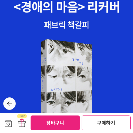
야 합니다. ​반복해서 학습하는 게 힘들지만단어는 반복해서 암기하는
방법뿐이에요. ​9000 단어를 반복 또 반복으로완전히 내 것으로 만들
어주는 교재.<중학영단어 9000>으로 시작해보세요!​<협찬> <출판
사를 통해 교재만을 지원받아 직접 작성하였습니다.>​#마더텅 #중학
영단어9000 #마더텅영어 #중학영단어 #중학교영단어#중학내신
영단어 #Mp3제공 #단어장 #고교내신수준단어 #초등필수영단어제
공#복합어숙어제공
뒤로가
기
보관함담기
선물하기
장바구니
구매하기