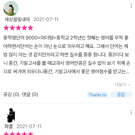
모두 읽어줘서 빵~ 터졌어요. ^^ 마더텅 홈페이지에서 MP3 파일을
어까지도 배울수 있어서 아주 만족스러워요.마더텅 중학영단어 900
학영어, #중등영어, #영단어, #마더텅 9000단어를 6개월 안에 암
메뉴
다운로드 받을 수 있으니자투리 시간을 이용해 음원을 반복해서 들으
0 만 있다면 영단어 암기가 더 이상 어렵지 않아요
기 긑내는 비법 전수를 알려줍니다.하루 50단어씩 외우면 6개월에
면 더욱 좋을 것 같아요. 단어뿐 아니라 그 단어와 함께 쓰이는 복합
세상을빛내라
2021-07-11
끝난다!!!단계별로 학습법을 참고해서 활용하면 좋을것 같아요.영어
어와 숙어까지 정리!단어는 검은색, 복합어와 숙어는 파란색, 뜻은 빨
암기는 복습도 중요한데요. 3회복습을 기준으로 할수 있도록 되어있
간색 글씨로 쓰여 있어영단어가 많아도 쉽게 구별할 수 있어요. 중간
​중학영단어 9000<마더텅>​중학교 2학년인 첫째는 영어를 무척 좋
으니목표 설정하고 스스로 진도 나갈수 있도록 하면 좋을것 같아요.
중간 학습한 단어를 한 번 더 복습할 수 있는 확인문제!우리말 뜻을 고
아하면서단어는 손이 아닌 눈으로 외우려고 해요. ​그래서 단어는 제
단어는 무한반복과 복습 더 중요합니다. 효율적으로 복습하기 위해 1
르는 쉬운 문제로 부담없이 복습할 수 있어요. 영단어나 뜻 쓰기 테스
법 많이 아는 것 같지만쓰라고 하면 실수를 종종 합니다. ​중2이다 보
0분안에 복습, 다음날 복습, 일주일 복습, 한달 후 복습할수 있도록 ​중
트를 하고 싶다면홈페이지에 무료로 제공되는 단어장을 프린트해서
니 중간, 기말고사를 볼 때교과서 영어만큼은 실수 없이 보기 위해 손
학교 1, 2, 3학년 40종 교과서를 철저히 분석하여 단어를 초급/중급/
활용하면 좋을 것 같아요. 접사에 따라 뜻이 달라지는 혼동 어휘-ly,
으로 써가며 외우더니중간, 기말고사에서 좋은 영어점수를 받고는영
고급 난이도 순서로 수록!​목차를 살펴보면 ​예비 중학생이 외워야 할
-s가 붙어 뜻이 달라지는 혼동 어휘철자가 비슷한 혼동 어휘 등Stud
단어도 손으로 써가면서 외워야 한다는엄마의 잔소리가 맞다는군요. ​
기초영단어 ​ 명사 대명사 동사 형용사 부사 전치사 접속사 감탄사 품
더보기
y More 어휘까지 수록하여 중학교 영단어를 더욱 확장시킬 수 있어
곧 중2의 여름방학이에요. ​중학생의 반을 보낸 첫째. 이번 방학 동안
사별로초급, 중급, 고급으로 나눠져 있답니다.​​ 교육부 지정 초등 필수
요. 9000단어! 하루 50단어씩 6개월이면 끝!아이와 함께 중학영단
공감 (
0
)
댓글 (0)
수학이며 영어, 그리고 부족하다고 느끼는 과학에 대한 학습계획을
영단어 855개 리스트를 보고 모르는 단어가 있는지 체크하고 학습할
어를 열심히 외워봐야겠어요~^^*
잔뜩 세워놨는데그중 영단어는 <중학영단어 9000>을 다 외워볼 생
수 있도록 합니다.알고 있는 단어도 있으니 하루 50개 17일 완성할
각이랍니다. 초급, 중급, 고급 난이도에 따로 주제별, 품사별로 구성난
메뉴
수 있는 학습 진도표입니다.​ 예비 중학생이 꼭 외워야 할 기초영단어
이도에 따라 구분이 되어 있어요.초급 : 2980 단어중급 : 3122 단어
가 수록! 교육부 지정 초등 필수 영단어 855개 리스트를 보고 모르는
파플
2021-07-11
고급 : 2990 단어​초급, 중급, 고급 모두 품사별로 단어가 정리되어
단어가 있는지 먼저 체크해보고 학습을 시작할 수 있습니다. 진도표