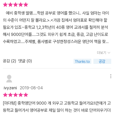
어 855이미 알고는 있지만 기초영단어 다시 한번 더 점검해 본다초
사의 품사별 구성으로 공부할수 있는데요.원어민 음성의 초급,중급,
급암기로 넘어간다 초급암기는 2980단어로 끝낼 수 있다 영단어공
고급 MP3 제공으로 단어의 정확한 발음도 들을수 있답니다. 마더텅
예비 중학생 딸램....학원 공부로 영어를 했으니.. 사실 엄마는 아이
부후 바로 확인문제로 들어 간다 딱 보면 정답을 알 수 있는 거저 먹는
중학영단어 9000 한 권이면 필수 영단어를 완벽하게 익힐수 있겠네
의 수준이 어떤지 잘 몰라요.>.<가끔 집에서 엄마표로 확인해야 할
연습 문제 이렇게 쉬워서 공부가 될까 싶겠지만 직접 교재를 활용해
요. '예비 중학생이 꼭 외워야 할 기초 영단어' 는 교육부 지정 초등
필요가 있죠~중학교 1,2,3학년의 40종 영어 교과서를 철저히 분석
보면 확인할 수 있다현재 아이는 확인문제에서 체크를 해보고 틀린
필수 영단어 855개로 이루어져있어요. 암기진도표로 계획한 단어 수
해서 9000단어를....그것도 외우기 쉽게 초급, 중급, 고급 난이도로
단어를 알고 다시 돌아가 공부를 하고 있다아이만의 공부인듯하다여
량, 실제 암기 단어 수량, 복습 체크를 하면서 17일 학습을 진행하면
수록하였고....주제별, 품사별로 구성한정성스러운 영단어 책을 찾았
기에서 61번 문제는 모르고 그냥 넘어간듯하다 워낙 많은 단어들이
된답니다. 품사별로 각 단어와 뜻이 알파벳순으로 정리되어 있는 기
어요.<중학영단어 9000> 교재 앞부분에 예비 중학생이 외워야 할
있다보니 정신 바짝 안 차리면 다른 문제로 넘어가버린다 많은 단어
더보기
초영단어들로 부담없이 암기할수 있어요중학생인 딸에겐 약간 쉬운
기초영단어 855를 수록해두었어요.처음 2페이지에서 3개의 단어를
를 공부하고 문제를 풀어나가려니 글자가 촘촘해 정신을 바짝 차려야
단어들이지만 초등때 배운 단어들을 다시 복습하며한 번씩 훓어보기
공감 (
2
)
댓글 (0)
모른다고 나왔네요.기초단어니까 이렇게 하나하나 체크해서 정리한
한다 이교재의 장점은 에비 중학생이 외워야할 기초영단어 855를
에 좋았답니다. 2980개의 단어를 익힐수 있는 '초급 ' 편을 시작해보
뒤에 익히고 넘어가야겠죠? 이 암기진도표를 이용하면 계획적으로
먼저 익힐 수 있다는 것그리고 초급 2980단어 중급 3122단어고급 2
았어요각 파트마다 나오는 암기진도표를 활용해 체계적인 단어 암기
목표를 실천하기 쉽겠죠?하루에 50개씩 외우면 6개월만에 9000단
메뉴
990단어 누구나 도전해 볼 만한 영단어인듯하다 단어+발음기호+중
학습을 할 수 있는데요.초급은 하루 50단어씩 60일 완성을 목표
어가 끝난답니다. 쉽지는 않겠죠...하지만... 초급부터 차근차근 습관
요뜻 모두 깔끔하게 정리가되어 있어 쉽게 도전할 수 있다초등필수
ivyzeni
2019-08-04
로 꾸준히 공부하면 된답니다. 4페이지의 단어 학습과 2페이지의 확
을 들이면 나중엔 어렵지 않게 공부습관이 잡히리라 믿어요.곳곳에
어휘 855개 체크리스트도 제공하고 있으니 예비 중학생에게도 많은
인문제 풀이로 단어들을 꼼꼼하게 익히며 머릿속에 확실히 기억할수
귀여운 강아지, 고양이 사진이 있어서....이 단어책으로 공부할 맛이
도움이 될 것이다 교재가 얇다보니 잘못하면 찢어지는 경향이 있어
[마더텅] 중학영단어 9000 개 외우고 고등학교 들어가요!!큰애가 고
있어요.영단어와 한글뜻, 발음 기호가 깔끔하게 정리되어 있어 단어
나겠더라고요.그리고 QR코드로 원어민 성우가 녹음한영어발음을 따
조금 아쉽다 영단어를 공부하려면 계속적으로 만지게 되고 뒤지게 되
등학교 들어가서 영어공부로 제일 많이 하는 것이 바로 단어외우기더
암기도 한결 수월하게 할 수 있었어요. 단어를 익힌 후 곧바로 풀어보
라 익힐 수 있어요. 학습한 단어를 한번도 반복시켜주는 것이 이 책