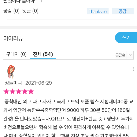
될것이다 음하하
공감 (
0
)
댓글 (0)
쓰기
마이리뷰
구매자 (0)
전체 (54)
메뉴
정들미니
2021-06-29
중학내신 외고 과고 자사고 국제고 토익 토플 텝스 시험대비40종 교
과서 영단어 통합수록중학영단어 9000 하루 30분 50단어 180일
완성! 을 만나보았습니다.​​QR코드로 영단어+한글 뜻 / 영단어 두가지
버전으로들으면서 학습해 볼 수 있어 편리하게 이용할 수 있었습니
다.예비 중학생이 외워야 할 교과부 지정 초등 필수 기초영단어 854