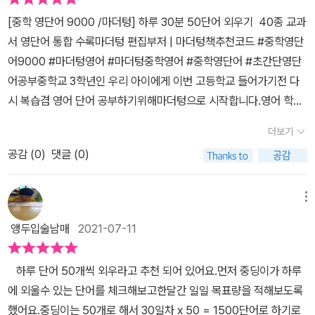
있습니다. 맨 처음은 '초급'이전에 '예비 중학생이 외워야 할 교과부
가 하루 50개 학습량입니다.초등필수 영단어 855개! 확인해보니 아
[중학 영단어 9000 /마더텅] 하루 30분 50단어 외우기 40종 교과
지정 초등 필수 기초 영단어 암기 진도표'로초등 필수 영단어 854개
이가 알고 있는 단어도 있고 모르는 단어도 있답니다. 전혀 모르는 단
서 영단어 통합 수록마더텅 편집부저 | 마더텅책추천코드 #중학영단
가 나와있어요. ​이 단어는 알고 초급으로 넘어가야 합니다!​중2인 린
어를 50개씩 외우기에는 부담스러움이 있을수 있는데요초등단어로
어9000 #마더텅영어 #마더텅중학영어 #중학영단어 #초간단영단
이는 초급부터 하고 있어요. 초급 단어를 보고 비교적 쉽다고 하는데
알고 있는 단어들이 있어서 아는것은 복습한다고 생각하고모르는 단
어공부중학교 3학년인 우리 아이에게 이번 고등학교 들어가기전 다
이번 기회에 중학교 모든 단어를 완벽하게 외우고 넘어갔으면 해서초
어는 암기한다고 생각하고 순서대로 50개학습량으로 학습진도로 나
시 복습겸 영어 단어 공부하기위해마더텅으로 시작합니다.영어 학원
급부터 하자고 했어요. ​예전에 영어 인강을 듣는데강사 선생님께서도
가기로 했답니다.​ ​​​​​스터디 노트에서는 접사에 따라 뜻이 달라지는 혼
에서도 매일 보는 영단어이긴 하지만, 중학교에서 꼭 알아야할 필수
영단어를 잘 사용하지 않으면 잊어버리기 때문에선생님께서도 복습
더보기
동 어휘들 체크해주고 있답니다.​ 초급 암기진도표는 2980단어 입니
영단어,특히 중학 내신부터, 외고 과학고, 자사고, 국제고 토일 토플
에 복습을 하신다는 이야기를 하셨어요. ​손이 완전히 외울 수 있도록
다.50단어씩 60일 완성할수 있는 계획표입니다.목표를 세울때 무리
공감 (
0
)
댓글 (0)
텝스 시험 대비로도 딱인 영단어 총정리 마더텅중학 영단어 9000 알
써보고 또 써보며초급, 중등, 고급까지 외워볼 계획이라는군요. 초급
하게 세우기 보다는 할수 있을만큼 세우는것도 중요하다고 생각합니
고 계세요?영단어 만큼은 미리 준비해두면 평생 써먹는 영어인지라,
chapter1 명사qr코드로 원어민 선생님의 발음을 직접 들으면서 써
다.중학영단어 9000 만나기전에 아이가 단어 20단어씩 외우고 있
중학교 3학년에서 마스터 하기 위해서 이번에 접하게 되었네요. 우
메뉴
볼 수가 있어요. ​첫날 아이가 qr코드로 듣는데아이도 저도 빵~ 터지
었습니다.예비중학생이 외워야 할 기초영단어의 경우 초등단어들로
선 하루 30분 50단어씩 180일 완성!거의 고등학교를 앞두고 딱 공
게 웃었는데 ​이유가 바로 0004 bank의 뜻 때문이었어요. ​원어민 선
앵두입술남매
2021-07-11
아이와 함께 알고 있는 단어들 체크하면서 많은 양을 알고 있어서계
부하면 좋겠다 생각했어요.무엇보다 교과부 지정 초등 필수 영단어 8
생님께서 발음하시면남자 선생님께서 뜻을 읽어주시는데​은행. 먹는
획표대로 진행해도 무리 없겠다 생각하고 아이와 결정 했는데요.초급
54개와 중학교 1,2,3학년 주요 교과서 수록된 단어, 복합어, 숙어, 9
은행이 아니고 돈을 저금하고 거래하는 oo 은행.​듣자마자 저랑 아이
​​ ​​ ​ 하루 단어 50개씩 외우라고 추천 되어 있어요.먼저 중딩이가 하루
으로 넘어가면 단어를 좀 조정해야 할것 같고 단어는 단시간 끝나고
000개를 제공하는 마더텅 영단어단어부터 발음기호 중요 뜻까지 깔
가 크게 웃었답니다. ​헷갈려 하는 친구들이 있어서일까요?먹는 은행
에 외울수 있는 단어를 체크해보고한달간 일일 목표량을 적해보도록
마는것이 아니라 꾸준함이 중요하니까요.​ ​​ 명사 대명사 동사 형용사
끔하게 정리되어 있어서 딱 좋네요.특히, 초급, 중급, 고급으로 나뉘어
이 아니라고 콕 집어 알려주시네요. ​아이도 저도 영단어 '은행'을 이렇
했어요.​중딩이는 50개로 해서 30일차 x 50 = 1500단어로 하기로
부사 전치사 접속사 감탄사 품사별로초급, 중급, 고급으로 나눠져 있