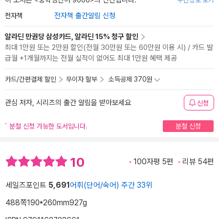
이 도서는 <
중학영단어 9000
>의 신간입니다.
구간정보 보기
전자책
전자책 출간알림 신청
알라딘 만권당 삼성카드, 알라딘 15% 청구 할인
최대 1만원 또는 2만원 할인(전월 30만원 또는 60만원 이용 시) / 카드 발
급월 +1개월까지는 전월 실적이 없어도 최대 1만원 혜택 제공
카드/간편결제 할인
무이자 할부
소득공제 370원
관심 저자, 시리즈의 출간 알림을 받아보세요
신청
분철 신청 가능한 도서입니다.
분철 신청
10
100자평 5편
리뷰 54편
세일즈포인트
5,691
어휘(단어/숙어) 주간 33위
488쪽
190*260mm
927g