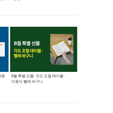
천원
8월 특별 선물. 각도 조절 테이블 ·
가장 빠르게 받아보는 
이동식 빨래 바구니
알림 총집합