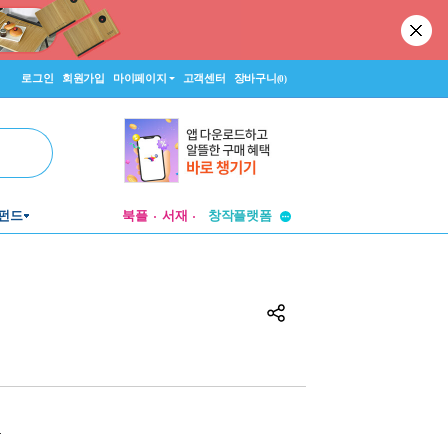
로그인
회원가입
마이페이지
고객센터
장바구니
(0)
투비컨티뉴드
펀드
북플
서재
창작플랫폼
투비컨티뉴드
원