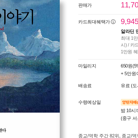
11,7
판매가
9,94
카드최대혜택가
알라딘 
최대 1만
시) / 
1만원 
마일리지
650원(5
+ 5만원
배송료
유료 (도
수령예상일
양탄자배
밤 10
(중구 서
종교/역학 주간 82위
, 종교/역