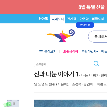
HOME
전자책
만권당
외국도서
국내도서
첫달무료
국내도
분야보기
오뒷세이아
추천마법사
베
소득공제
신과 나눈 이야기 1
- 나는 너희가 원
닐 도널드 월쉬
(지은이),
조경숙
(옮긴이)
아름드