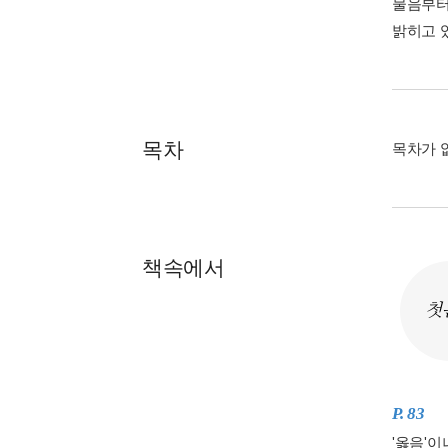
물음부터
밝히고 
목차
목차가 
책속에서
첫
P. 83
'옳음'