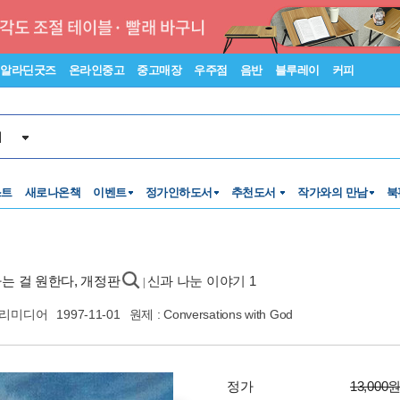
알라딘굿즈
온라인중고
중고매장
우주점
음반
블루레이
커피
서
스트
새로나온책
이벤트
정가인하도서
추천도서
작가와의 만남
북
하는 걸 원한다, 개정판
신과 나눈 이야기 1
|
리미디어
1997-11-01
원제 : Conversations with God
정가
13,000