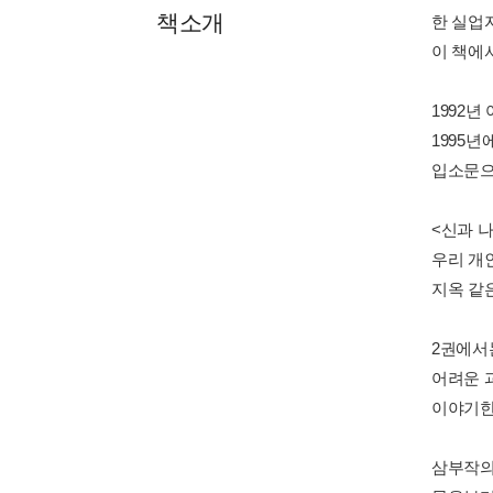
책소개
한 실업
이 책에
1992년
1995
입소문으
<신과 나
우리 개인
지옥 같
2권에서
어려운 
이야기한
삼부작의