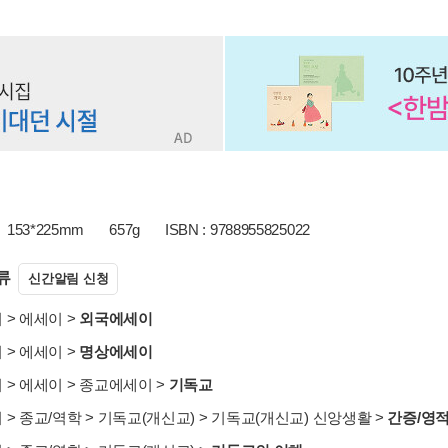
153*225mm
657g
ISBN : 9788955825022
류
신간알림 신청
서
>
에세이
>
외국에세이
서
>
에세이
>
명상에세이
서
>
에세이
>
종교에세이
>
기독교
서
>
종교/역학
>
기독교(개신교)
>
기독교(개신교) 신앙생활
>
간증/영