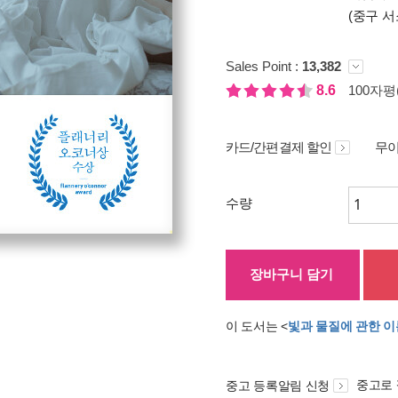
(중구 서
Sales Point :
13,382
8.6
100자평(
카드/간편결제 할인
무이
수량
장바구니 담기
이 도서는 <
빛과 물질에 관한 이
중고로
중고 등록알림 신청