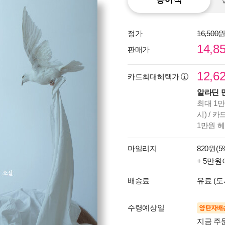
정가
16,500
14,8
판매가
12,6
카드최대혜택가
알라딘 
최대 1만
시) / 
1만원 
마일리지
820원(5
+ 5만원
배송료
유료 (도
수령예상일
양탄자배
지금 주