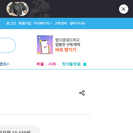
로그인
회원가입
마이페이지
고객센터
장바구니
(0)
투비컨티뉴드
펀드
북플
서재
창작플랫폼
투비컨티뉴드