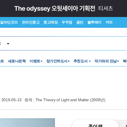
알라딘굿즈
온라인중고
중고매장
우주점
음반
블루레이
커피
서
스트
새로나온책
이벤트
정가인하도서
추천도서
작가와의 만남
북
2019-05-13
원제 : The Theory of Light and Matter (2008년)
종이책