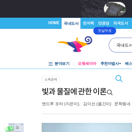
HOME
전자책
만권당
외국도서
국내도서
첫달무료
국내도
분야보기
오뒷세이아
추천마법사
베
소득공제
빛과 물질에 관한 이론
앤드루 포터
(지은이),
김이선
(옮긴이)
문학동네