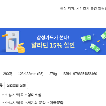
관심 저자, 시리즈의 출간 알
280쪽
128*188mm (B6)
378g
ISBN : 9788954656160
류
신간알림 신청
서
>
소설/시/희곡
>
영미소설
서
>
소설/시/희곡
>
세계의 문학
>
미국문학