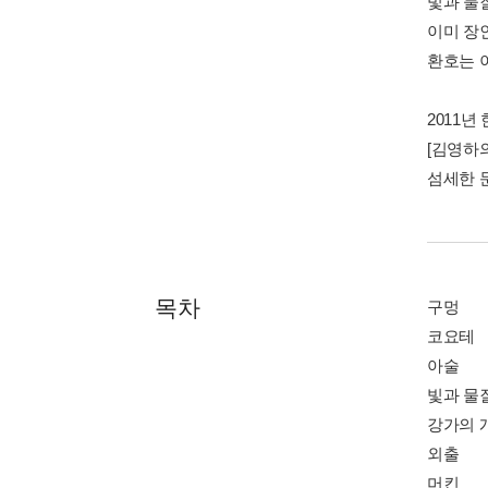
빛과 물
이미 장
환호는 
2011
[김영하
섬세한 
목차
구멍
코요테
아술
빛과 물
강가의 
외출
머킨