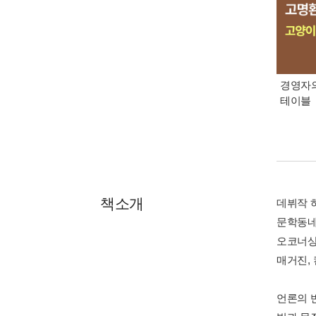
경영자의
테이블
책소개
데뷔작 
문학동네
오코너상
매거진,
언론의 