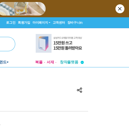
로그인
회원가입
마이페이지
고객센터
장바구니
(0)
투비컨티뉴드
펀드
북플
서재
창작플랫폼
투비컨티뉴드
원