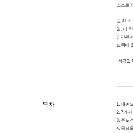
스스로에
또 한 가
일. 이
인간관계에
실행에 
`성공철학
목차
1. 내
2. 7가
3. 주도
4. 목