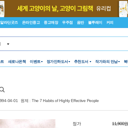
알라딘굿즈
온라인중고
중고매장
우주점
음반
블루레이
커피
서
스트
새로나온책
이벤트
정가인하도서
추천도서
작가와의 만남
북
994-04-01
원제 : The 7 Habits of Highly Effective People
정가
11,900