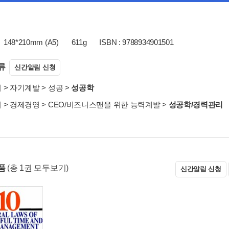
148*210mm (A5)
611g
ISBN : 9788934901501
류
신간알림 신청
서
>
자기계발
>
성공
>
성공학
서
>
경제경영
>
CEO/비즈니스맨을 위한 능력계발
>
성공학/경력관리
상품
(총 1권 모두보기)
신간알림 신청