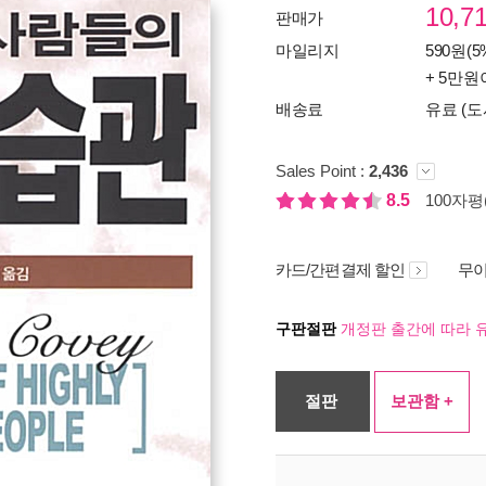
10,7
판매가
마일리지
590원(5
+ 5만원
배송료
유료 (도
Sales Point :
2,436
8.5
100자평(
카드/간편결제 할인
무이
구판절판
개정판 출간에 따라 
절판
보관함 +