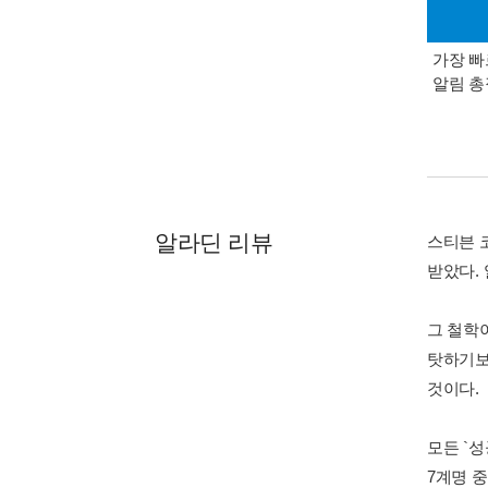
가장 빠
알림 
알라딘 리뷰
스티븐 
받았다. 
그 철학
탓하기보
것이다.
모든 `
7계명 