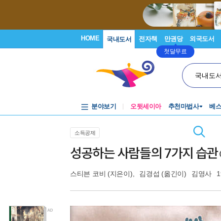
HOME
전자책
만권당
외국도서
국내도서
첫달무료
국내도
분야보기
오뒷세이아
추천마법사
베
소득공제
성공하는 사람들의 7가지 습관
스티븐 코비
(지은이),
김경섭
(옮긴이)
김영사
1