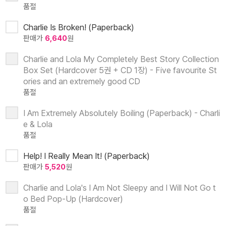
품절
Charlie Is Broken! (Paperback)
판매가
6,640
원
Charlie and Lola My Completely Best Story Collection
Box Set (Hardcover 5권 + CD 1장) - Five favourite St
ories and an extremely good CD
품절
I Am Extremely Absolutely Boiling (Paperback) - Charli
e & Lola
품절
Help! I Really Mean It! (Paperback)
판매가
5,520
원
Charlie and Lola's I Am Not Sleepy and I Will Not Go t
o Bed Pop-Up (Hardcover)
품절