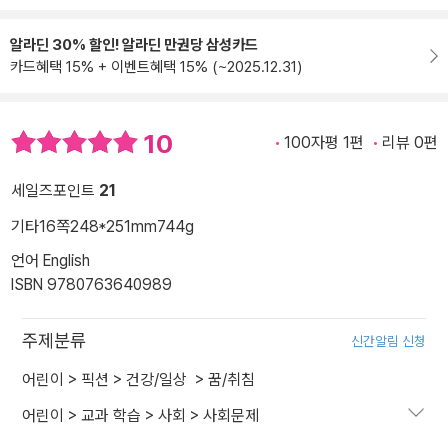
알라딘 30% 할인! 알라딘 만권당 삼성카드
카드혜택 15% + 이벤트혜택 15% (~2025.12.31)
10
100자평 1편
리뷰 0편
세일즈포인트
21
기타
16쪽
248*251mm
744g
언어 English
ISBN 9780763640989
주제분류
신간알림 신청
어린이
>
픽션
>
건강/일상
>
꿈/취침
어린이
>
교과 학습
>
사회
>
사회문제