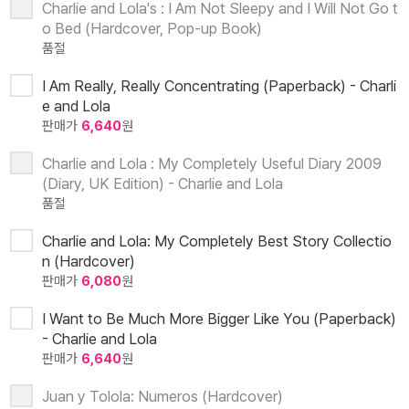
Charlie and Lola's : I Am Not Sleepy and I Will Not Go t
o Bed (Hardcover, Pop-up Book)
품절
I Am Really, Really Concentrating (Paperback) - Charli
e and Lola
판매가
6,640
원
Charlie and Lola : My Completely Useful Diary 2009
(Diary, UK Edition) - Charlie and Lola
품절
Charlie and Lola: My Completely Best Story Collectio
n (Hardcover)
판매가
6,080
원
I Want to Be Much More Bigger Like You (Paperback)
- Charlie and Lola
판매가
6,640
원
Juan y Tolola: Numeros (Hardcover)