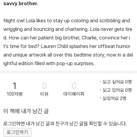
savvy brother.
Night owl Lola likes to stay up coloring and scribbling and
wriggling and bouncing and chattering. Lola never gets tire
d. How can her patient big brother, Charlie, convince her i
t's time for bed? Lauren Child splashes her offbeat humor
and unique artwork all over this bedtime story, now in a del
ightful edition filled with pop-up surprises.
읽고 싶어요 0명
1
0
0
읽고 있어요 0명
100자평
리뷰
마이페이퍼
읽었어요 2명
이 책에 내가 남긴 글
로그인하면 내가 남긴 글과 친구가 남긴 글을 확인할 수 있습니다.
로그인하기