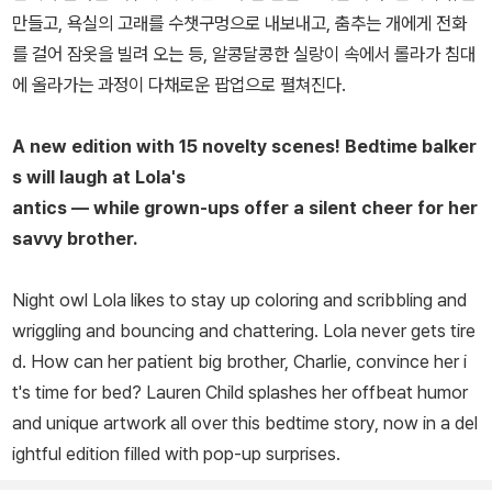
만들고, 욕실의 고래를 수챗구멍으로 내보내고, 춤추는 개에게 전화
를 걸어 잠옷을 빌려 오는 등, 알콩달콩한 실랑이 속에서 롤라가 침대
에 올라가는 과정이 다채로운 팝업으로 펼쳐진다.
A new edition with 15 novelty scenes! Bedtime balker
s will laugh at Lola's
antics — while grown-ups offer a silent cheer for her
savvy brother.
Night owl Lola likes to stay up coloring and scribbling and
wriggling and bouncing and chattering. Lola never gets tire
d. How can her patient big brother, Charlie, convince her i
t's time for bed? Lauren Child splashes her offbeat humor
and unique artwork all over this bedtime story, now in a del
ightful edition filled with pop-up surprises.