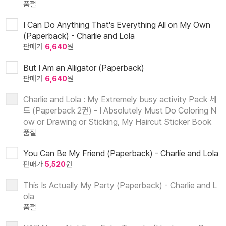
품절
I Can Do Anything That's Everything All on My Own
(Paperback) - Charlie and Lola
판매가
6,640
원
But I Am an Alligator (Paperback)
판매가
6,640
원
Charlie and Lola : My Extremely busy activity Pack 세
트 (Paperback 2권) - I Absolutely Must Do Coloring N
ow or Drawing or Sticking, My Haircut Sticker Book
품절
You Can Be My Friend (Paperback) - Charlie and Lola
판매가
5,520
원
This Is Actually My Party (Paperback) - Charlie and L
ola
품절