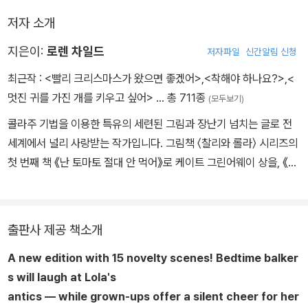
저자 소개
지은이:
로렌 차일드
저자파일
신간알림 신청
최근작 :
<빨리 크리스마스가 왔으면 좋겠어>
,
<착해야 하나요?>
,
<
멋진 귀를 가진 개를 키우고 싶어>
… 총 711종
(모두보기)
콜라주 기법을 이용한 특유의 세련된 그림과 장난기 넘치는 글로 전
세계에서 널리 사랑받는 작가입니다. 그림책 〈찰리와 롤라〉 시리즈의
첫 번째 책 《난 토마토 절대 안 먹어》로 케이트 그린어웨이 상을, 《요
런 고얀 놈의 생쥐》로 스마티즈북 금상을 받았습니다. 그린 책으로는
〈클라리스 빈〉 시리즈, 《착해야 하나요?》, 《동생이 미운 걸 어떡해!》,
《꼬마 천재 허버트》, 《내가 꿈꾸는 침대》, 《쉿! 책 속 늑대를 조심
출판사 제공 책소개
해!》, 《넌 어느 별에 살고 있니?》, 《사자가 좋아!》가 있고, 《오늘은 회
A new edition with 15 novelty scenes! Bedtime balker
색빛》, 《꼬마 백만장자 삐삐》, 《내 이름은 삐삐 롱스타킹》에 그림을
s will laugh at Lola's
그렸습니다.
antics — while grown-ups offer a silent cheer for her