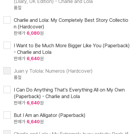
(Diary, UK Edition) - Charlie and Lola
품절
Charlie and Lola: My Completely Best Story Collectio
n (Hardcover)
판매가
6,080
원
I Want to Be Much More Bigger Like You (Paperback)
- Charlie and Lola
판매가
6,640
원
Juan y Tolola: Numeros (Hardcover)
품절
I Can Do Anything That's Everything All on My Own
(Paperback) - Charlie and Lola
판매가
6,640
원
But I Am an Alligator (Paperback)
판매가
6,640
원