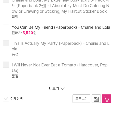
Charlie and Lola : My Extremely busy activity Pack 세
트 (Paperback 2권) - I Absolutely Must Do Coloring N
ow or Drawing or Sticking, My Haircut Sticker Book
품절
You Can Be My Friend (Paperback) - Charlie and Lola
판매가
5,520
원
This Is Actually My Party (Paperback) - Charlie and L
ola
품절
I Will Never Not Ever Eat a Tomato (Hardcover, Pop-
Up)
품절
더보기
전체선택
모두보기