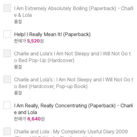
I Am Extremely Absolutely Boiling (Paperback) - Charli
e & Lola
품절
Help! I Really Mean It! (Paperback)
판매가
5,520
원
Charlie and Lola's I Am Not Sleepy and I Will Not Go t
o Bed Pop-Up (Hardcover)
품절
Charlie and Lola's : I Am Not Sleepy and I Will Not Go t
o Bed (Hardcover, Pop-up Book)
품절
I Am Really, Really Concentrating (Paperback) - Charli
e and Lola
판매가
6,640
원
Charlie and Lola : My Completely Useful Diary 2009