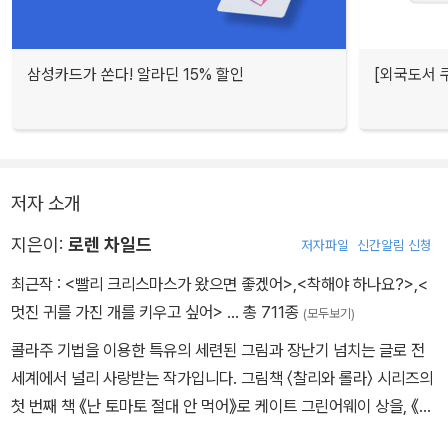
삼성카드가 쏜다! 알라딘 15% 할인
[외국도서 쿠
저자 소개
지은이:
로렌 차일드
저자파일
신간알림 신청
최근작 :
<빨리 크리스마스가 왔으면 좋겠어>
,
<착해야 하나요?>
,
<
멋진 귀를 가진 개를 키우고 싶어>
… 총 711종
(모두보기)
콜라주 기법을 이용한 특유의 세련된 그림과 장난기 넘치는 글로 전
세계에서 널리 사랑받는 작가입니다. 그림책 〈찰리와 롤라〉 시리즈의
첫 번째 책 《난 토마토 절대 안 먹어》로 케이트 그린어웨이 상을, 《요
런 고얀 놈의 생쥐》로 스마티즈북 금상을 받았습니다. 그린 책으로는