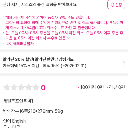
관심 저자, 시리즈의 출간 알림을 받아보세요
신청
해외 거래처 사정에 의하여 품절/지연될 수도 있습니다.
고객님의 요청에 의해 수입이 진행되므로 변경 및 취소 불가합니다. 부득이하
게 취소시 1,754원(20%) 취소수수료 차감 후 환불됩니다.
단, 오늘 00시~06시 주문을 오늘 06시 이전 취소, 오늘 06시 이후 주문 후
다음 날 06시 이전 취소시 수수료 없음
US, 해외배송불가
알라딘 30% 할인! 알라딘 만권당 삼성카드
카드혜택 15% + 이벤트혜택 15% (~2025.12.31)
0
100자평 0편
리뷰 0편
세일즈포인트
41
반양장본
16쪽
216*279mm
159g
언어 English
국가 미국