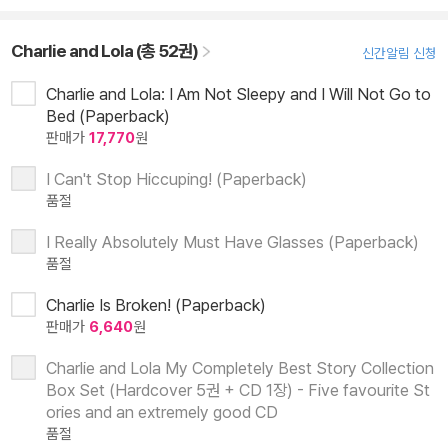
Charlie and Lola (총 52권)
신간알림 신청
Charlie and Lola: I Am Not Sleepy and I Will Not Go to
Bed (Paperback)
판매가
17,770
원
I Can't Stop Hiccuping! (Paperback)
품절
I Really Absolutely Must Have Glasses (Paperback)
품절
Charlie Is Broken! (Paperback)
판매가
6,640
원
Charlie and Lola My Completely Best Story Collection
Box Set (Hardcover 5권 + CD 1장) - Five favourite St
ories and an extremely good CD
품절