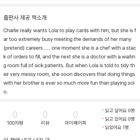
〈클라리스 빈〉 시리즈, 《착해야 하나요?》, 《동생이 미운 걸 어떡해!》,
《꼬마 천재 허버트》, 《내가 꿈꾸는 침대》, 《쉿! 책 속 늑대를 조심
출판사 제공 책소개
해!》, 《넌 어느 별에 살고 있니?》, 《사자가 좋아!》가 있고, 《오늘은 회
Charlie really wants Lola to play cards with him, but she is f
색빛》, 《꼬마 백만장자 삐삐》, 《내 이름은 삐삐 롱스타킹》에 그림을
ar
too extremely busy
meeting the demands of her many
그렸습니다.
(pretend) careers . . . one moment she is a chef with a stac
k of orders to fill, and the next she is a doctor with a waitin
g room full of sick patients. But when Lola is told to tidy th
eir very messy room, she soon discovers that doing things
with her brother is ever so much more fun than playing sol
o.
읽고 싶어요 0명
0
0
0
읽고 있어요 0명
100자평
리뷰
마이페이퍼
읽었어요 1명