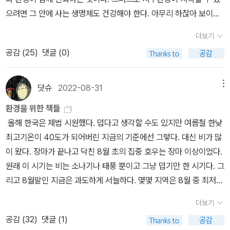
한 자연 엔진이다. 자동차 엔진이 휘발유를 폭발시킨 에너지로 바퀴
다. 현재 우리가 겪고 있는 기후재난은 앞으로도 계속될 것이고 더 심
으려면 그 안에 사는 생명체도 건강해야 한다. 아무리 하찮아 보이는
를 돌리고 배기가스로 열을 배출하는 원리와 같다. 자연이 만들어낸
하게 될 가능성이 크다. 또한 현재의 탄소배출을 획기적으로 줄이지
생명체라도 함부로 다루어서는 안 되는 이유가 여기에 있다. 탄생한
태풍 엔진의 효율은 약 33퍼센트 정도로 인간이 정교하게 만든 자동
못한다면 인류를 포함한 지구상 모든 생명체들의 제 6의 멸종이 도래
더보기
생명체가 번성하려면 기후가 안정되어야 했다. 달이 그 역할을 했다.
차 엔진의 효율과 거의 같다. 해양 수온이 26도를 넘어야 태풍이 생
할 가능성도 존재한다. 그것이 생명의 탄생과정으로부터 얻울 수 있
공감 (
25
)
댓글 (0)
화성과 비슷한 크기의 원시 행성이 원시 지구와 충돌했으며, 그 과정
길 수 있다. 바다가 따뜻해야 그 위 공기가 수증기를 많이 품을 수 있
는 현재의 기후위기에 대한 과학적 예측이다. 영화 ‘Don’t look u
에서 달이 만들어졌다. 달이 세차운동이라고 부르는 지구 자전축의
기 때문이다. 수증기는 '하얀 석탄'이라는 별명을 가지고 있는데, 이
p’은 현재 위기의 본질을 제대로 보여준다. 지구를 향해 돌진하는 운
흔들림을 안정시켰다. 혼자 뱅글뱅글 도는 사람이 있고 손잡고 함께
닷슈
2022-08-31
메뉴
수증기가 곧 태풍의 연료다. 해양 열이 수증기 안에 숨은 상태로 대기
석이라는 명확하고 검증된 위협에도 인류는 제대로대처하지 못하고,
도는 사람이 있을 때, 둘 중 누가 더 안정적일까? 달과 지구가 그런 셈
에 공급된다. (83~84 페이지)
결국 파국을 맞이한다. 진짜 위기는 다가오는 운석이 아니라, 그 운석
환경을 위한 책들
이다. 만일 달이 없었다면, 지구 자전축의 변화가 지금보다 더 커서 날
에 제대로 대처할 수 없는 인간사회의 모습이다. 오늘날 기후위기는
올해 한국은 제법 시원했다. 덥다고 생각할 수도 있지만 여름철 한낮
씨 변화가 극심했을 것이다. 극심하게 변하는 기후에서는 인류 문명
기정사실이지만 그것으로부터 어떻게 대처하고 모든 생명이 서로를
최고기온이 40도가 되어버린 지금의 기준에선 그렇다. 대신 비가 많
이 탄생하기 어려웠을 것이다. ... 대충돌이 지구 자전축을 기울어
도우며 공존할수 있을지는 수많은 가능성중의 하나로 남아있다. 진짜
이 왔다. 장마가 끝나고 닥친 8월 초의 집중 호우는 장마 이상이었다.
지게 만들었고, 그 덕분에 계절이 생겼다. 지구 자전축이 기울어지지
위기는 공존을 위한 마지막 가능성을 선택할 능력이 인류에게 있을
원래 이 시기는 비는 소나기나 태풍 뿐이고 그냥 덥기만 한 시기다. 그
않고 공전 면과 수직이라면 지구 어디서든 밤낮 길이는 12시간으로
것인가에 대한 불확실한 가정에 있다. 조천호박사의 강좌에서 가장
리고 8월말인 지금은 과도하게 서늘하다. 몇몇 지역은 8월 중 최저
똑같다. 그랬다면 계절 변화가 없었을 것이고, 적도 지역은 더 뜨겁고
강한 메시지는 지구의 모든 자본력과 과학기술은 이 위기를 극복할수
기온을 찍고 있다. 반면 유럽은 덥고 말라버렸다. 유럽은 작년에 홍수
북극과 남극 지역은 더 추운 기후가 되었을 것이다. 자전축이 지금보
더보기
있다, 다만 민주주의가 문제다라는 사실이다. 인간이 저지릉 이 거대
가 와서 독일의 한 마을이 침수되는 장면을 본 것이 기억나는데 올핸
다 더 기울어졌다면, 적도 부근을 제외한 대부분의 지역이 지금보다
공감 (
32
)
댓글 (1)
한 위기를 해결할 수 있는 것도 인간이다. 그러나 그 해결을 위해선느
정반대가 되어버렸다. 연중 일정한 강수량으로 강폭이 비교적 좁고
심한 계절 변동을 겪을 것이다. 중위도에서 봄과 가을은 거의 없어지