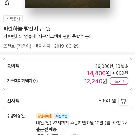
소득공제
파란하늘 빨간지구
기후변화와 인류세, 지구시스템에 관한 통합적 논의
조천호
(지은이)
동아시아
2019-03-29
종이책
16,000
원,
10%
14,400
원
+ 800원
12,240
원
카드최대혜택가
더보기
전자책
8,640
원
수령예상일
양탄자배송
주말특급
내일(일) 22시까지 주문하면 8월 10일 (월) 아침 7시
출근전 배송