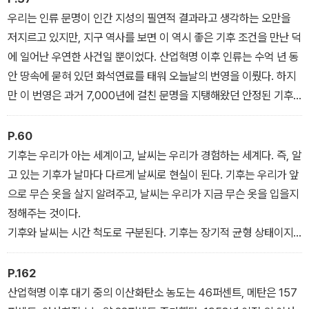
우리는 인류 문명이 인간 지성의 필연적 결과라고 생각하는 오만을
저지르고 있지만, 지구 역사를 보면 이 역시 좋은 기후 조건을 만난 덕
에 일어난 우연한 사건일 뿐이었다. 산업혁명 이후 인류는 수억 년 동
안 땅속에 묻혀 있던 화석연료를 태워 오늘날의 번영을 이뤘다. 하지
만 이 번영은 과거 7,000년에 걸친 문명을 지탱해왔던 안정된 기후
를 붕괴시킬 정도로 위협이 되고 있다. 이제 인류는 자연적인 기후변
동에 적응하는 것을 넘어 오히려 기후변화를 일으키는 주체가 되었
P.60
다.
기후는 우리가 아는 세계이고, 날씨는 우리가 경험하는 세계다. 즉, 알
_ ‘인류 문명은 안정된 기후에 의존하고 있다’ 중에서
고 있는 기후가 날마다 다르게 날씨로 현실이 된다. 기후는 우리가 앞
으로 무슨 옷을 살지 알려주고, 날씨는 우리가 지금 무슨 옷을 입을지
정해주는 것이다.
기후와 날씨는 시간 척도로 구분된다. 기후는 장기적 균형 상태이지
만, 날씨는 그 균형에서 벗어나는 단기적 일탈을 뜻한다. 날씨는 고기
압과 저기압 상황에서 기온, 습도, 강수량, 흐림, 바람 등이 시시각각
P.162
으로 변하는 상태다. 반면 기후는 긴 시간(일반적으로 30년) 동안 날
산업혁명 이후 대기 중의 이산화탄소 농도는 46퍼센트, 메탄은 157