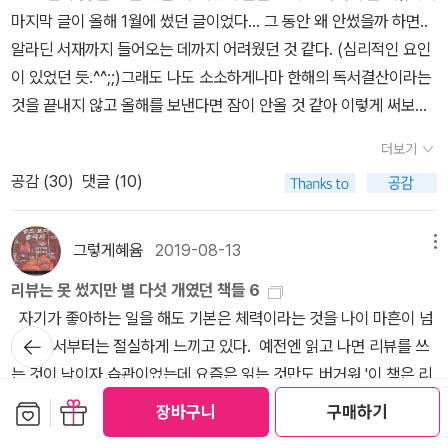
몰랐다. 이게 혹시 무슨 자연현상의 전조 현상은 아닌지 조금 불안했
아닌걸 알지만 마치 한창 경기가 불타오를때 부동산, 주식, 코인 투자
마지막 글이 올해 1월에 썼던 글이었다… 그 동안 왜 안썼을까 하면..
으나 더 늦기 전에 움지여야 할 상황이라 일단 걸음을 옮겼다.장면2.
책이 쏟아지던것과 비슷한 느낌이다. 그래서인지 최근 이런 책들을
알라딘 서재까지 들어오는 데까지 어려웠던 것 같다. (심리적인 요인
경사가 급한 골목길을 걸어 내려가는데, 왼쪽 무릎과 발목에 약한 통
많이 봤고 적지 않을 깨달음을 얻었다. 많은 사람들이 이런걸 읽고 온
이 있었던 듯.^^;;)그래도 나도 소소하게나마 한해의 독서결산이라는
증이 느껴졌다. 여기저기 온 몸의 관절에 통증이 옮겨다니는 증상이
난화 방지를 위해 노력할 필요가 있다. 아침 기온이 20도 정도인 오
것을 끝내지 않고 올해를 보낸다면 잠이 안올 것 같아 이렇게 써보기
나타난지도 6년째 정도 되는 것 같다. 이런 관절로 이 동네에 사는 건
늘 같은 날씨에도 다소 습하다고 에어컨을 키는 사람이 있다. 대한민
로했다.일단 올해를 돌이켜보면 한마디로 재미없다.. 였다. 작년부터
무척 괴롭고 힘든 일이다. 오르막길을 올라 돌아오는 길은 그래도 괜
더보기
국 쓰레기 시멘트의 비밀과, 화학물질 비밀은 위험하다는 온난화는
시작된 코로나 시대는 올해도 어김없이 계속되었다. 더 심해지면 심
찮지만, 내려가는 일은 무릎과 발목에 부담을 줘서 절뚝거리거나 뒤
공감 (
30
)
댓글 (10)
아니지만 환경파괴에 대한 책이다. 둘 다 산업논리를 앞세워 시민 건
해졌지 않았나 싶다. 작년을 겪으면서 올해 안에 끝나진 않겠구나라
뚱거리며 내려갈 수 밖에 없다. 매번 누군가 뒤에서 날 보면 참 우습겠
강과 환경을 위협하는 책이다. 한국의 시멘트는 외환위기 이후 도산
는 것을 각오는 하고 있었지만 그래도 막상 1년을 더 보내고 나니 몸
다고 생각하며 조심조심 내려간다.그러는 와중에 골목 오른쪽 한 신
하게 되었다. 환경부와 정부는 놀랍게도 이들을 회생시키기 위해 이
도 마음도 지쳐있는 나를 발견할 수 있었다. 사실 코로나 시대가 계속
그렇게혜윰
2019-08-13
메뉴
축빌라 현관에서 20대로 보이는 남성 한 명이 문을 열고 나오는 모습
때부터 폐기물을 시멘트의 원료로 사용하게 허락해주었다. 폐타이어
되면서 거리두기가 강화되며 한편으론 편한 것도 있었다. 밤거리를
을 보았다. 그는 ˝윽!˝, ˝어우씨!˝ 등의 감탄사를 내뱉으며 펄쩍 뛰는
리뷰는 못 썼지만 별 다섯 개였던 책들 6
를 비롯한 온갖 화학물질과 쓰레기가 여기서 고온에 처리된다. 정부
나가도 밤새 술 마시며 고성방가를 거리는 사람도 바닥에 유인물, 담
모양새로 현관을 나섰다. 왜 그러나 싶어서 봤더니 그 신축빌라 현관
자기가 좋아하는 일을 해도 기본은 체력이라는 것을 나이 마흔이 넘
와 시멘트 기업입장에선 일석 이조다. 정부는 시멘트 기업을 살리고
배꽁초들로 쌓여진 것들을 보지 않을 수 있겠구나해서 말이다. 나도
뒤로가
에도 수백마리의 벌레가 죽어 흩어져있었다. 가까이 다가가지 않아서
어가면서부터는 절실하게 느끼고 있다. 예전엔 읽고 나면 리뷰를 쓰
골치아픈 쓰레기를 요상한 방법으로 처리하여 친환경지수를 높인다.
기
어차피 최근 몇 년간은 새벽동안 마실 경우가 거의 없었기에 늦게까
자세히 볼 수는 없었지만, 우리집 현관에서 본 놈들과 같은 놈들이 아
는 것이 낙이자 습관이었는데 요즘은 읽는 것만도 버거워 '이 책은 리
그리고 시멘트 기업은 저렴한 가연재료를 얻는다. 피해는 시민의 몫
지 술을 못먹는 것 정돈 참을 수 있었다. 그런데 이렇게 내향적인 내가
닐까 싶었다. 그 젊은 남성은 진절머리를 치며 내리막길을 빠르게 내
뷰를 쓰면 좋겠다'라는 바람만 가질 뿐 의무감이 없는 지라 좋은 책도
보관함담기
선물하기
이다. 이런 시멘트는 아파트에 사용되어 시민, 특히 어린이의 건강을
장바구니
구매하기
코로나에 타격을 입고 있을 줄은 몰랐다. 언제부턴가 나는 나랑 놀고
려갔다. 우리집은 바로 뒤가 산으로 오르는 입구라 벌레가 그렇게 많
리뷰를 쓰지 못한 채 마음에만 담아두는 일이 잦아졌다. 그래서 '이
위협한다. 화학물질은 검증되지 않은 물질이다. 이런 물질의 검증은
있었다. 그래도 뭐 다른 사람의 취향에 맞출 필요없이 내가 원하는 밥