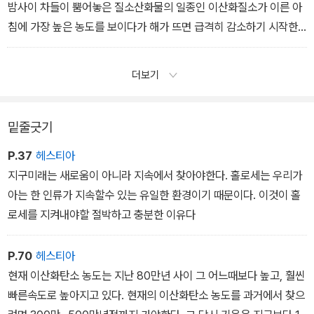
밤사이 차들이 뿜어놓은 질소산화물의 일종인 이산화질소가 이른 아
침에 가장 높은 농도를 보이다가 해가 뜨면 급격히 감소하기 시작한
다. 햇빛을 받으면 또 다른 화학 반응이 일어나 이산화질소가 없어지
면서 그 대신 오존이 생성되기 때문이다. 오존 농도는 햇빛이 강렬하
더보기
게 내리비치는 오후 2~3시에 가장 높게 나타난다. 과거에 자동차가
넘쳐나는 로스앤젤레스에서 이런 일이 항시 발생해 ‘로스앤젤레스 스
모그’라고도 한다. 또한 질소산화물은 오존 등과 반응해 산성물질인
밑줄긋기
질산을 생성하고, 이는 대기 중 알칼리성 물질인 암모니아와 반응해
P.37
헤스티아
2차 오염먼지인 질산암모늄이 된다.
지구미래는 새로움이 아니라 지속에서 찾아야한다. 홀로세는 우리가
아는 한 인류가 지속할수 있는 유일한 환경이기 때문이다. 이것이 홀
_ ‘하찮아 보이는 먼지 안에 숨은 위험과 갈등’ 중에서
로세를 지켜내야할 절박하고 충분한 이유다
P.70
헤스티아
현재 이산화탄소 농도는 지난 80만년 사이 그 어느때보다 높고, 훨씬
빠른속도로 높아지고 있다. 현재의 이산화탄소 농도를 과거에서 찾으