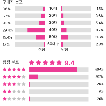
구매자 분포
1도 올랐다. 4~5도가 오르내리는 데 10만 년이 걸렸는데 지금은 단
10대
1.5%
3.6%
100년 만에 1도가 오른 것이다. 기후변화에 관한 정부 간 협의체(IP
20대
3.6%
6.7%
CC)에서는 이번 세기 내에 기온 상승 제한 목표를 산업혁명 이전과
30대
5.4%
9.8%
비교했을 때 1.5도 이내로 잡았다. 산업혁명 이전보다 기온이 1.5도
40대
8.7%
29.4%
이상 상승하게 되면, 그 이후에 일어날 일은 걷잡을 수 없을 것이라는
50대
11.6%
15.4%
계산에서다. 우리가 누리고 있는 문명은 인간의 능력으로 이룩한 것
60대
2.8%
1.7%
같지만, 사실 특정한 기후 조건에서 가능했던 우연의 산물이다. 빙하
여성
남성
기에는 너무 추워서 농사를 지을 수 없었기 때문에 한 곳에 정착할 수
가 없었고, 따라서 문명도 탄생할 수 없었다. 간빙기가 되어 약 1만 2,
9.4
평점 분포
000년 전에 기온이 안정되고, 약 7,000년 전 해수면 변동이 끝나고
80.4%
나서야 농경 생활이 가능해지고 문명이 탄생할 수 있었다. 현대 문명
15.7%
도 마찬가지다. 기술이 발달하면서 인간이 모든 것을 통제하고 있는
2.0%
것처럼 보이지만, 해수면 상승이나 생태계 파괴 같은 대규모 환경 재
앙이 일어나면 인간이 할 수 있는 일은 그리 많지 않을 것이다. 이미
0%
북미 대륙을 덮치는 허리케인이나 폭염, 폭우 같은 기상 이변 앞에서
2.0%
문명은 속수무책이다. 미세먼지를 둘러싼 오해와 진실, 미세먼지를