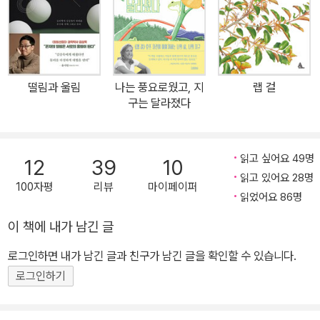
정된 사건이 아니라, 바로 지금 이 순간 우리 눈앞에 놓인 문제라는 것
을 말이다. 이 책의 저자인 조천호 전 국립기상과학원 원장은 일반인
의 눈높이에서 기후변화 시대의 본질을 설명한다. 과학자들 사이에서
기후변화가 일어나는 것은 부정할 수 없는 사실이며, 기후변화가 일
떨림과 울림
나는 풍요로웠고, 지
랩 걸
어나는 이유는 지구온난화다. 인간의 활동이 지구가 따뜻해지도록 만
구는 달라졌다
들었으며, 이 때문에 지구는 문명을 가능하게 했던 기후 조건에서 벗
어나 단 한 번도 경험해보지 못한 상태로 진입하고 있다. 인류의 행동
이 촉발한 지질시대인 ‘인류세’에 돌입한 것이다. 이 책에서는 과학적
읽고 싶어요 49명
12
39
10
데이터를 제시하며 기후변화가 일어난 원리를 설명한다. 그리고 이렇
읽고 있어요 28명
100자평
리뷰
마이페이퍼
게 질문한다. 앞으로는 어떻게 될까? 기후변화가 일상이 된 지구에서
읽었어요 86명
살아갈 수 있을까? 새로운 시대에 적응하기 위해 우리는 어떤 일을
이 책에 내가 남긴 글
해야 할까? 문명을 탄생시킨 기후변화, 기후변화가 문명을 파괴할 수
로그인하면 내가 남긴 글과 친구가 남긴 글을 확인할 수 있습니다.
도 있다? 사실 기후변화는 언제나 일어났던 일이다. 우리는 빙하기와
간빙기가 번갈아 찾아왔던 사실을 알고 있다. 90만 년 전부터는 약 1
로그인하기
0만 년 단위로 간빙기와 빙하기가 교대로 나타났는데 그때 기온 차이
가 4~5도 정도였다. 그런데 산업혁명 이후 약 100년 만에 기온이 약