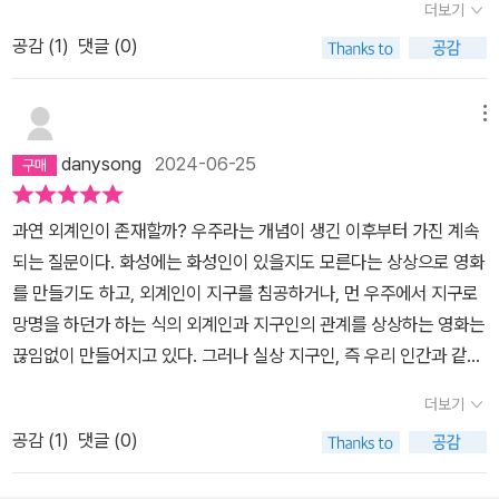
더보기
터 기후변화 대응을 본격적으로 추진했으나 구호만 요란할 뿐 배출량
야 한다. 그리고 산업계의 온실가스 배출랑은 2050년에 2010년 수
이 지속적으로 늘어나는 나라다. 정부의 기후변화 정책 목표는 의도
공감 (
1
)
댓글 (0)
준의 75~90퍼센트 수준으로 낮추어야 한다. 이것은 석기시대가 돌
만 표했을 뿐, 실제 해야 하는 일을 뒤로 미루었기 때문이다. 다시 말
이 모자라서 끝난 것이 아닌 것처럼, 화석연료가 있어도 쓰지 않는새
해 정부는 우리가 거부감을 느낄 만한 힘든 일을 하지 않았다. (130
로운 시대로 가야 함을 의미한다.
메뉴
페이지)
danysong
2024-06-25
과연 외계인이 존재할까? 우주라는 개념이 생긴 이후부터 가진 계속
되는 질문이다. 화성에는 화성인이 있을지도 모른다는 상상으로 영화
를 만들기도 하고, 외계인이 지구를 침공하거나, 먼 우주에서 지구로
망명을 하던가 하는 식의 외계인과 지구인의 관계를 상상하는 영화는
끊임없이 만들어지고 있다. 그러나 실상 지구인, 즉 우리 인간과 같은
고등 생물체의 존재의 직적접인 증거는 아직 나오고 있지않다. 약 10
더보기
0억불의 예산과 26년의 개발과정을 거쳐 미국과 캐나다 유럽 우주국
공감 (
1
)
댓글 (0)
이 연합하여 만든 제임스 웹을 통헤 방대한 우주 공간을 관측하고 있
지만, 생명체의 흔적은 보이지 않는다. 2023년 9월 120억 광년 떨어