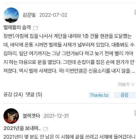
이제와는 전혀 다른 새로운 형태의 전환을 이루어 내야만 한다. 과연
깊어 수운에 유리한 유럽의 배들은 이제 강 한가운데서 바닥에 닿을
고 길고 극심한 여름과 겨울만이 있었을 것이다. (20~21 페이지) 2
그것이 가능할 것인가. 아주 낮은 가능성이지만 생명탄생의 모든 우
까 조심하며 운행하고 있다. 그래서 선적도 기존의 1/4밖에 하지 못
감은빛
2022-07-02
메뉴
만 년 전에서 1만 년 전까지 대기 중에서 약 100ppm의 이산화탄소
연의 가능성에 비하면 그렇게 낮은 가능성은 아니다. 위태롭지만 낙
하고 있고 운임은 당연히 4배로 올랐다. 얼마전 뉴스에서 기후가 2도
가 상승하면서 10만 년 가까이 이어지던 마지막 빙하기가 끝났다. 그
벌레들의 습격
관과 낙천적인 태도를 버릴 이유는 없다. 현재의 삶도 역시 소중하기
정도 올라갈 경우 강수가 늘어나는 지역과 줄어드는 지역이 나왔는데
후 산업혁명이 시작된 1750년대까지 대기 중 이산화탄소 농도는 28
장면1.아침에 집을 나서서 계단을 내려와 1층 건물 현관을 도달했는
때문이다.
아프리카 니제르 강 유역은 엄청나게 늘어나는 걸로 나왔고 유럽은
0ppm을 유지했다. 하지만 인간이 화석연료를 사용하면서 대기 중
데, 바닥에 온통 시꺼먼 벌레들 사체가 널부러져 있었다. 대충봐도 수
크게 줄어드는 것으로 나왔다. 사막화나 반건조 기후로의 전환이 우
이산화탄소 농도가 300년도 안 되는 사이에 125ppm이나 급격하게
십마리. 일단 여기까지는 그냥 그런가보다 하고 늦기 전에 빨리 가야
려되는 상황이다. 이런 상황에서 러시아의 우크라이나 침공으로 인
치솟았다. 이는 오늘날 인간이 지구에 미치는 영향이 어느 정도인지
지 하는 마음으로 문을 열었다. 그런데 손잡이를 잡은 손에 뭔가가 만
한 에너지 수급 문제로 발등에 불이 떨어진 유럽지역조차도 화력발전
를 명백하게 보여준다. (30 페이지) 인류는 생태계에서 한구석을 차
져졌다. 역시 벌레 사체였다. 윽! 이번만큼은 신음소리를 내지 않을 수
과 원전을 재가동하고 있다. 친환경으로 유명한 노르웨이도 기후 변
지하고 있을 뿐이지만 이제는 그 구석이 너무 커져 전체를 왜곡하고
없었다. 순간적으로 손을 빼고 사체를 털어냈다. 손에 액체가 묻어있
화로 올해 풍력발전이 기존의 절반정도에 불과하다고 한다. 그리고
더보기
있다. 인간 활동은 태양에너지 변화, 화산 분출, 빙하 주기와 지각판
었다. 얼른 문을 열고 나오는데, 맙소사! 이번에는 수백마리의 동일한
가장 많은 온실가스를 내뿜는 중국과 인도는 선진국 수준의 국민소득
공감 (
24
)
댓글 (5)
운동보다 더 큰 크기의 속도로 지구에 영향을 준다. 지구시스템에 미
벌레 사체가 입구에 흩어져있었다. 이게 뭔 일이지? 간밤에 무슨 일
에 도달할때까지 온실가스를 줄일 생각이 크게 없어보인다. 미중갈등
치는 인간의 영향력이 자연의 힘을 능가하는 새로운 시대에 들어셨다
이 벌어진 건가? 이 집에 5년째 살고 있지만 이런 경우는 처음이었
이 첨예한 지금 협력은 매우 요원한 일이 되어버렸다. 세기말이 되면
(54 페이지)
다. 동네 뒷산 중턱이라 벌레도 많고 각종 새 울음 소리도 잘 들리고,
블랙겟타
2021-12-31
메뉴
세계 인구는 100억을 돌파할 것으로 보이는데 이는 2도 상승을 막는
집으로 돌아오는 길이 어지간한 등산 코스처럼 느껴지는 집이지만,
일이 매우 어렵다는 것을 의미한다. 세태가 이래서인지 지구온난화를
2021년을 보내며..
이렇게 수백마리의 벌레가 하얀 디딤돌 위에 흩어진 모습을 볼 줄은
막고 환경을 지키자는 책들도 유독 많이 나오고 있다. 적절한 비유가
2021년이 몇 분도 안 남은 이 시점에 글을 쓰려고 서재에 들어갔더니