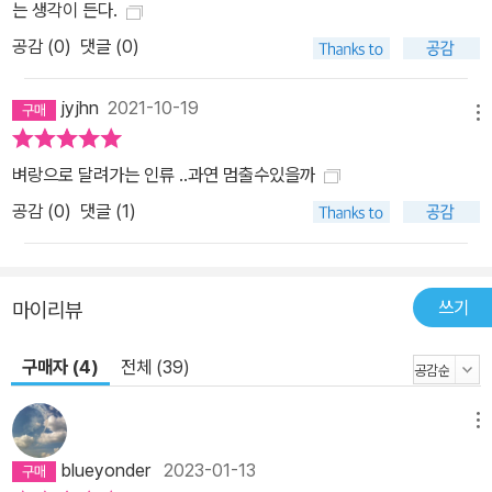
는 생각이 든다.
피부색도 다르고 종교도 다른 두 집단 간의 갈등은, 겉으로 봤을 때는
공감 (
0
)
댓글 (0)
인종전쟁이나 종교전쟁이지만, 실상은 기후변화로 촉발된 기후전쟁
에 가깝다는 것이다. 오바마 대통령도 한 연설에서 시리아 전쟁의 원
jyjhn
2021-10-19
인으로 기후변화를 언급하며 국가 안보에 기후변화가 심각한 위협이
메뉴
될 수도 있다고 말했다. 지금까지 일어난 환경 파괴나 재난은 지역적
벼랑으로 달려가는 인류 ..과연 멈출수있을까
인 성격을 보였다. 하지만 오늘날 일어나는 기후변화 문제는 지구적
이라는 특징을 갖는다. 2010년 러시아에는 가뭄이 찾아왔고, 러시아
공감 (
0
)
댓글 (1)
정부는 밀 생산량 부족을 우려해 수출을 제한했다. 그러자 밀 가격이
치솟아 북아프리카와 중동 지역에서 대규모 폭동이 일어났다. 기후변
화는 단순히 자연을 파괴하는 데서 그치는 것이 아니라 인간이 만든
쓰기
마이리뷰
사회 시스템에도 균열을 내고 있다. 아직 상대적으로 그 영향이 크지
않지만, 우리도 거대한 흐름에서 안전할 수는 없을 것이다. 과학자의
구매자 (4)
전체 (39)
자리에서 인류의 미래를 고민하다 이 책의 저자인 조천호는 국립기상
과학원 초대 원장이다. 이 책의 ‘나오는 말_ 국가과학기술의 연구개발
메뉴
은 어떠해야 하는가?’에서 그는 과학자이자 공직자로서 겪었던 여러
blueyonder
2023-01-13
고뇌와 아쉬움을 드러내며, 우리나라 국립 연구 조직이 가야 할 길을