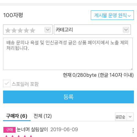
해결하는 데 꼼수는 통하지 않는다 현재 미세먼지 문제는, 그 배출원
100자평
게시물 운영 원칙
이 어디냐에 과도하게 초점이 맞춰져 있는 경향이 있다. 하지만 이 책
에서는 오염먼지 때문에 생기는 피해는 산업이 발전하면서 나타난 피
카테고리
할 수 없는 부작용이며, 우리도 이 책임에서 자유로울 수 없음을 강조
한다. 19세기 스웨덴은 영국에서 날아오는 매연 때문에 ‘검은 장막이
씌워진’ 듯한 하늘을 보고 살아야 했다. 과거 로스엔젤레스에는 자동
차들이 뿜어내는 배기가스 때문에 ‘로스엔젤레스 스모그’라는 현상이
생겨날 정도였다. 하지만 그 나라들은 이제 우리보다 훨씬 청정한 대
현재
0
/280byte (한글 140자 이내)
기 질을 보유하고 있다. 어떻게 그럴 수 있었을까? 국가와 사회가 나
서서 체계적으로 관리하고 노력했기 때문이다. 우리는 중국이 미세먼
스포일러 포함
지 문제의 원인이라고 비난하지만, 중요한 무역 상대국인 중국이 공
등록
장 가동을 멈추게 되면 우리도 상당한 피해를 보게 될 것을 불 보듯 뻔
한 일이다. 뉴스에 자주 보도가 되는 것처럼 우리나라 화력발전이나
구매자 (6)
전체 (12)
오염원 배출 현황도 가볍게 볼 수 없는 상황이다. 미세먼지를 배출함
으로써 얻는 편익을 누리면서, 동시에 그에 따르는 불편을 피할 수는
눈너머 살림살이
2019-06-09
메뉴
없다는 것이다. 이 책은 더 근본적인 차원에서 고민을 해야 할 때라고