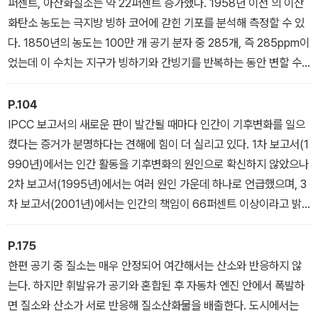
씨의 평균 상태다. 또한 기후에는 평균 상태뿐만이 아니라 일정한 기
퍼센트, 아산화질소는 약 22퍼센트 증가했다. 1958년 이전 의 이산
간 최고 기온과 최저 기온, 한 달이나 1년의 누적 강우량, 극한 날씨의
화탄소 농도는 극지방 빙하 코어에 갇힌 기포를 분석해 측정할 수 있
빈도 등도 포함된다.
다. 1850년의 농도는 100만 개 공기 분자 중 285개, 즉 285ppm이
_ ‘기후는 지속해야 하고 날씨는 변해야 한다’ 중에서
었는데 이 수치는 지구가 빙하기와 간빙기를 반복하는 동안 변할 수
있는 자연 범위에서 가장 높은 농도다. 그 후 1958년 마우나로아에
서 처음 측정할 당시 이산화탄소 농도는 315ppm이었다.
P.104
오늘날 405ppm에 달했고 매년 2ppm씩 상승하고 있다. 현재 이산
IPCC 보고서의 새로운 판이 발간될 때마다 인간이 기후변화를 일으
화탄소 농도는 지난 80만 년 사이 그 어느 때보다 높고, 훨씬 빠른 속
켰다는 증거가 분명하다는 견해에 힘이 더 실리고 있다. 1차 보고서(1
도로 높아지고 있다. 현재의 이산화탄소 농도를 과거에서 찾으려면 3
990년)에서는 인간 활동을 기후변화의 원인으로 확신하지 않았으나
00만~500만 년 전까지 가야 한다. 그 당시 기온은 지금보다 1~2도
2차 보고서(1995년)에서는 여러 원인 가운데 하나로 언급했으며, 3
더 따뜻했고, 해수면은 지금보다 10~20미터 더 높았다. 인류는 이러
차 보고서(2001년)에서는 인간의 책임이 66퍼센트 이상이라고 밝
한 조건에서 생존해본 경험이 없다.
혔다. 4차 보고서(2007년)에서는 인간 활동이 기후변화를 일으켰을
_ ‘매우 적은 온실가스가 지구 전체에 영향을 미친다’ 중에서
가능성이 90퍼센트 이상이라 했다. 5차 보고서(2013년)에서는 인
P.175
위적인 영향이 20세기 중반 이후 관측된 온난화의 주된 원인일 가능
한편 공기 중 질소는 매우 안정되어 여간해서는 산소와 반응하지 않
성이 95퍼센트 이상이라고 확신의 수위를 높였다.
는다. 하지만 휘발유가 공기와 혼합된 후 자동차 엔진 안에서 폭발하
_ ‘미래는 ‘주어지는 것’이 아니라 ‘이루어가는 것’이다.’ 중에서
면 질소와 산소가 서로 반응해 질소산화물을 배출한다. 도시에서는