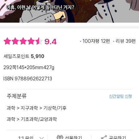
9.4
100자평 12편
리뷰 39편
세일즈포인트
5,910
292쪽
145*205mm
427g
ISBN 9788962622713
주제분류
신간알림 신청
과학
>
지구과학
>
기상학/기후
과학
>
기초과학/교양과학
선물하기
공유하기