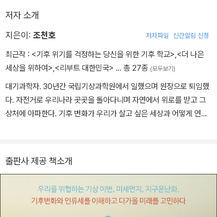
저자 소개
지은이:
조천호
저자파일
신간알림 신청
최근작 :
<기후 위기를 걱정하는 당신을 위한 기후 학교>
,
<더 나은
세상을 위하여>
,
<리부트 대한민국>
… 총 27종
(모두보기)
대기과학자. 30년간 국립기상과학원에서 일했으며 원장으로 퇴임했
다. 자전거로 우리나라 곳곳을 돌아다니며 자연에서 위로를 받고 그
상처에 아파한다. 기후 변화가 우리가 살고 싶은 세상과 어떻게 연결
되는지 공부하고 있다. 쓴 책으로 『파란하늘, 빨간지구』가 있으며, 함
께 쓴 책으로 『인권으로 살펴본 기후 위기 이야기』, 『기후, 기회』 등이
있다.
출판사 제공 책소개