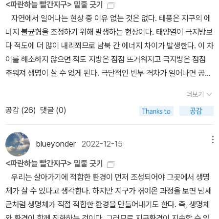
<파란하늘 빨간지구> 밑줄 긋기
제공해주는 에너지의 매개자이다. 이산화탄소는 탄소화합물이 완전
다. 구름방울 지름은 평균 5~15마이크로미터다. 10마이크로미터의
자연에서 일어나는 현상 중 이유 없는 것은 없다. 태풍은 지구의 에
연소할 때 발생하는데 호흡을 통해 산소와 결합하여 이산화탄소가 만
구름방울이 낙하하는 속력은 초속 1센티미터에 불과하므로 상승기류
너지 불균형을 조정하기 위해 발생하는 현상이다. 태양열이 극지방보
들어진다. 이산화탄소는 지구의 온도를 조절할 뿐만 아니라 식물에
가 있으면 쉽게 날아오르고, 바람에 따라 자유롭게 떠다닐 수 있다. 그
다 적도에 더 많이 내리쬐므로 남북 간 에너지 차이가 발생한다. 이 차
산소를 공급하는 역할을 한다. 적어도 홀로세 기간동안 지구의 탄소
러므로 구름은 땅에 내려앉지 않고 사라지는 순간까지 공중에 머무를
이를 해소하지 않으면 적도 지방은 점점 뜨거워지고 극지방은 점점
농도는 일정하게 유지되었고 지구의 온도도 안정적이었으며 그에따
수 있다. 햇빛이 공기 분자에 도달하면 파란빛이 다른 색보다 더 강
추워져 생명이 살 수 없게 된다. 극단적인 빈부 격차가 일어나면 공동
라 기후도 안정적인 상태로 유지되어 인간은 정착하여 농엽생산성을
하게 산란해 하늘이 파랗게 보인다. 한편 햇빛은 원래 흰색인데 공기
체가 붕괴하는 것과 같은 이치다. 남북 간 에너지 불균형을 없애는
높이고 문명을 꽃피울수 있게 되었다. 그러나 산업사회로 들어선 이
분자보다 큰 구름방울은 햇빛의 모든 색깔을 거의 똑같이 산란시켜
더보기
과정에서 모든 기상 현상이 발생한다. 중위도에서 발생하는 고기압과
후 인간의 인위적인 활동은 지구 생명유지장치의 균형을 무너드렸다.
구름을 하얗게 보이게 한다... 물은 표면적을 작게 하려는 성질이 있
공감 (
26
)
댓글 (0)
저기압은 열대지방의 따뜻한 공기를 북쪽으로, 극지방의 차가운 공기
땅속에 잘 보존되어있어야할 탄소들이 엄청난 속도로 지상으로 끌어
으므로 이론적으로 작은 크기의 구름방울이 모여 빗방울이 될 수 없
를 남쪽으로 보낸다. 이와 함께 해양에서도 열대의 따뜻한 물이 북쪽
올려지고 있다. 산업화 이전 280ppm이었던 이산화탄소 농도는 현
다. 공중에 떠 있는 먼지에 수증기가 달라붙어 물방울이 커지기 때문
으로 이동한다. 이렇게 해도 열대 해양에서 발생한 과한 에너지가 해
재는 거의 420ppm까지 올라갔다. 중요한 것은 80만년동안 거의 3
blueyonder
2022-12-15
메뉴
에 비가 내린다. 즉, 먼지는 구름을 만들 때 응결핵으로 작용한다. 구
소되지 않는 경우가 있다. 태풍은 이 과한 에너지를 직접 북쪽으로 옮
00ppm을 넘지 않았는데 불과 200 남짓하는 기간에 벌어진 변화라
름방울 크기가 100마이크로미터보다 커지면 빗방울이 되어 떨어진
<파란하늘 빨간지구> 밑줄 긋기
긴다.여러 피해를 일으키지만 태풍은 지구의 생명력을 위해 꼭 필요
는 것이다. 그리고 분명한 것은 이 모든 상황은 인간의 활동으로부터
다. (93~94 페이지)
우리는 살아가기에 적합한 환경이 먼저 조성되어야 그곳에서 생명
하다. 그래서 우주에서 바라본 소용돌이치는 태풍의 모습은 지구가
비롯되었다는 사실이다. 이산화탄소는 한번 배출되면 5년에서 200
체가 살 수 있다고 생각한다. 하지만 지구가 겪어온 과정을 보면 남세
살아 있다는 증표이기도 하다. 태풍은 따뜻한 해양에서 나오는 열에
년을 대기중에 머물게 된다. 따라서 현재의 온실가스로인한 기후위기
균처럼 생명체가 직접 적합한 환경을 만들어내기도 한다. 즉, 생명체
너지를 이용해 소용돌이 바람을 일으키고 대기로 열을 방출하는 거대
상태는 지금 당장 넷제로를 달성한다고 해도 200년동안 지속될수 있
와 환경이 함께 진화하는 것이다. 그러므로 지구환경이 지속할 수 있