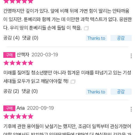
말한다. 요즘 인공강우나 거대 공기청정기처럼 미세먼지 농도를 줄일
간명하지만 깊이가 있다. 앞에 비해 뒤에 가면 힘이 딸리는 안타까움
수 있는 다양한 대책이 제시되지만, 그런 사실 그런 것들은 과학적 검
이 있지만. 툰베리와 함께 가는 데 이만한 과학 텍스트가 없다. 응원한
증도 제대로 되지 않은 땜질식 처방일 뿐이다. 하지만 정치권에서 자
다. 우리 땅의 툰베리들 손에 들릴 이 책을.
꾸 그런 대책을 언급하는 이유는, 더 근본적인 해결책을 외면하려는
공감 (
4
)
댓글 (0)
의도가 아니라고 묻는다. 미세먼지 감축을 위한 기준 강화, 규제 강화
와 집행, 대중교통 인프라 개선 등에 힘을 쓰면 미세먼지 발생 자체를
산책자
2020-03-19
줄일 수 있다. 그런데 이런 일들을 추진하면 비용이 많이 들고 이해관
메뉴
계가 충돌하며 논란이 일어난다. 그렇기 때문에 비상 대책 등을 언급
미래를 짊어질 청소년뿐만 아니라 힘겨운 미래를 떠넘기고 있는 기성
하며 대중의 관심을 돌리려는 것이 아닌지 의심하는 것이다. 이 책에
세대들 모두가 읽고 깨달아야할 책!
서는 미세먼지 해결을 둘러싼 시도들은 우리 사회가 수준과 실력을
공감 (
2
)
댓글 (0)
가늠할 수 있는 척도가 될 것이라 예언한다. 정치, 경제, 외교, 안보까
지 모든 분야에서 변수가 된 기후변화의 위력 우리는 기후변화 문제
Aria
2020-09-19
를 생태 문제로 인식한다. 기후변화가 일어나서 빙하가 녹으면 북극
메뉴
곰이 살 수 없다는 식이다. 물론 생물다양성과 생태 환경도 우리가 포
기할 수 없는 영역이다. 그런데 기후변화는 모든 곳에서 치명적인 문
기후에 관한 용어들이 낮설기는 했지만, 조금더 일찍부터 관심가졌어
제를 일으킨다. 일단 경제적인 차원이다. 탄소 배출은 기후변화를 일
야할 알면서도 방치하고 있던문제들에 대하여 더 현실적인 감각을 가