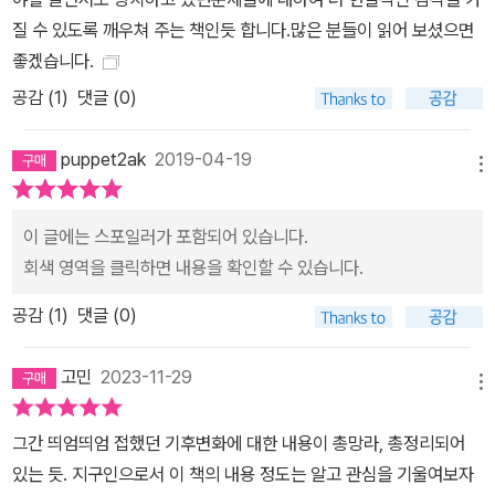
으켰고 지구적으로 많은 사람이 피해를 보고 있다. 그런 측면에서 기
질 수 있도록 깨우쳐 주는 책인듯 합니다.많은 분들이 읽어 보셨으면
후변화를 경제학에서 이야기하는 ‘외부효과’로 볼 수 있을 것이다. 런
좋겠습니다.
던정치경제대학교 니콜러스 스턴(Nicholas Stern) 교수가 발표한
공감 (
1
)
댓글 (0)
스턴 보고서에 따르면, 지금 기후변화에 대응을 전혀 하지 않았을 때
이번 세기 중반에 이 외부효과로 발생하는 비용이 세계 GDP의 5~2
puppet2ak
2019-04-19
메뉴
0퍼센트에 이를 것이라고 한다. 반면 지금 당장 대응에 나설 경우 기
후 비용을 GDP의 1퍼센트 정도에서 막을 수 있을 것이라 예측한다.
이 글에는 스포일러가 포함되어 있습니다.
경제적으로 봤을 때 우리는 현재 막대한 빚을 미래 세대에 지우는 셈
회색 영역을 클릭하면 내용을 확인할 수 있습니다.
이다. 안보 측면에서도 기후변화가 치명적인 결과를 불러온 사례를
찾아볼 수 있다. 미국 CIA 출신들이 중심이 된 국제전략연구소(CSI
공감 (
1
)
댓글 (0)
S)는 2007년에 「결과의 시대」라는 보고서에서, 앞으로 기후변화 때
문에 이주와 이민이 대거 증가하면서 인종과 종교, 식량 갈등이 새롭
고민
2023-11-29
메뉴
게 조성될 것이라 예상했다. 그 예로 21세기 들어 최악의 인종 청소가
자행됐던 ‘다르푸르 사태’를 꼽았다. 다르푸르 지역에서 인도양 계절
그간 띄엄띄엄 접했던 기후변화에 대한 내용이 총망라, 총정리되어
풍의 영향으로 강수량이 40% 이상 감소하자, 유목 생활을 하던 아랍
있는 듯. 지구인으로서 이 책의 내용 정도는 알고 관심을 기울여보자
계는 사람들은 아프리카계 사람들이 농사를 짓던 농지를 침범했다.