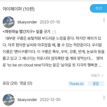
진 행성에서 황화디메틸(DMS) 분자를 감지했다. DMS는 지구에서
쓰기
마이페이퍼 (10편)
해양 환경의 식물성 플랑크톤이 방출하는 물질이다. 직접적인 생명체
의 증거라기보다는 간접적인 증거일 뿐이고 그것도 무려 120광년이
blueyonder
2023-01-10
메뉴
나 떨어진 행성이니 설령 고등생명체가 존재한다고 하더라도 영화에
서처럼 인간이 그 존재를 만날 가능성은 거의 없다고 봐야한다. 적어
<파란하늘 빨간지구> 밑줄 긋기
도 현재 인간의 기술력으로 본다면 말이다. 결국 지구로부터 120광년
대부분 구름은 솜털처럼 부드러운 느낌을 준다. 하지만 예외가 있
이내의 공간에 인간이외에는 생명체가 존재하지 않는다는 가정이 가
다. 아주 험악한 날씨와 마주쳤을 때, 볼 수 있는 적란운이다. 우리말
능하다. 생명체의 탄생은 일어날 수 없는 일들이 일어나고 그것들이
이름은 '쌘비구름'이다. 이 구름은 폭우, 우박, 강풍, 번개, 눈보라 등을
절묘하게 조화를 이루어 생명을 만들게 된 것이다. 우리라는 존재가
품고 있고 그 에너지는 히로시마 원자폭탄 열 개와 맞먹는다... 영어
당연한 것처럼 여겨지지만 실은 아주 낮은 가능성들중 하나에 불과하
로 'to be on cloud nine'이라는 말은 '날아갈 듯 지극히 행복한 기
다는 사실을 깨닫게 된다. 생명이 가능하게된 조건들을 하나하나 짚
분'을 뜻한다. 이 말은 1896년 만들어진 『국제구름도감』에서 열 가지
더보기
어 보면, 현재 지구상에 존재하는 생명들에게 기후위기가 얼마나 치
로 분류된 목록 가운데 아홉 번째가 바로 적란운이었던 데서 나왔다.
명적인 것이 될수 있는지 알수 있게 된다. 지구는 하나의 유기체처럼
공감 (
29
)
댓글 (0)
적란운은 모든 구름 중에서 가장 높이 치솟는다. 가장 위험한 구름인
모든 요소들을 조화를 이룸으로서 생명이 존재할수 있는 조건을 만들
클라우드 나인은 세상 꼭대기에 앉아 있는 황홀한 기분을 의미한다.
어 내었다. 그중 탄소의 존재 형태는 절대적인 영향을 미친다. 탄소는
위험과 황홀은 함께 묶여 있는 것일까? (92 페이지) 구름방울은 중
blueyonder
2022-12-30
메뉴
모든 생물들의 삶에 영향을 끼치며, 태양에 의해 만들어진 에너지를
력 때문에 아래로 떨어지려 하나 공기 저항으로 아주 느리게 낙하한