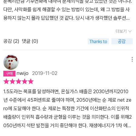
체계를 바꾸는 선택을 지금 하지 않으면, 앞으로는 선택할 여지도 없
아니라 ‘이루어가는 것’이다.
이 시련을 겪어야 한다. 지금까지처럼 더 크게 더 빨리 발전하는 것만
생각할 게 아니라, 발전이 가져올 수 있는 위험을 함께 성찰해야 한다.
기후변화는 그 심각성에 대한 이해와 성찰을 통해 현재의 생활 방식
더보기
과 산업 구조를 바꿔내는 사회 변혁으로 해결해야 한다. (222~223
공감 (
2
)
댓글 (0)
페이지) 1.5도라는 목표를 달성하려면, 온실가스 배출량은 2030년
까지 2010년 수준에서 45퍼센트 줄여야 하며, 2050년에는 순 제로
메뉴
net zero에 도달해야 한다. 순 제로는 특정한 기간에 이산화탄소의
인위적 배출량이 인위적 흡수량과 균형을 이루는 것을 의미한다. 이
nwijo
2019-11-02
를 위해 2050년까지 석탄 발전을 거의 중단해야 한다. 재생에너지가
1차 에너지 공급의 50~65퍼센트, 전기 사용량의 70~85퍼센트를
1.5도라는 목표를 달성하려면, 온실가스 배출은 2030년까지2010
공급해야 한다. 그리고 산업계의 온실가스 배출량은 2050년에 201
년 수준에서 45퍼센트로 줄여야 하며, 2050년에는 순 제로 net ze
0년 수준의 75~90퍼센트 수준으로 낮추어야 한다. 이것은 석기시
ro에 도달해야 한다. 순 제로는 특정한 기간에 이산화탄소의 인위적
대가 돌이 모자라서 끝난 것이 아닌 것처럼, 화석연료가 있어도 쓰지
배출량이 인위적 흡수량과 균형을 이루는 것을 의미한다. 이를 위해2
않는 새로운 시대로 가야 함을 의미한다. (128 페이지) 우리나라는
050년까지 석탄 발전을 거의 중단해야 한다. 재생에너지가 1차 에너
세계에서 일곱 번째로 온실가스를 많이 배출하고 있으며, 10년 전부
지 공급의 50~65퍼센트, 전기 사용량의 70~85퍼센트를 공급해