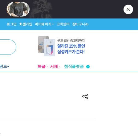
로그인
회원가입
마이페이지
고객센터
장바구니
(0)
투비컨티뉴드
펀드
북플
서재
창작플랫폼
투비컨티뉴드
원