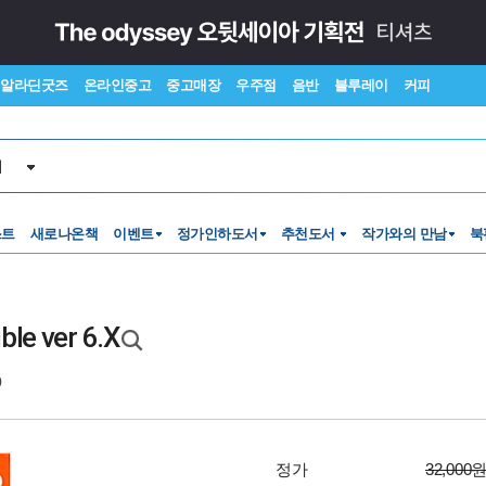
알라딘굿즈
온라인중고
중고매장
우주점
음반
블루레이
커피
서
스트
새로나온책
이벤트
정가인하도서
추천도서
작가와의 만남
북
ble ver 6.X
0
정가
32,000