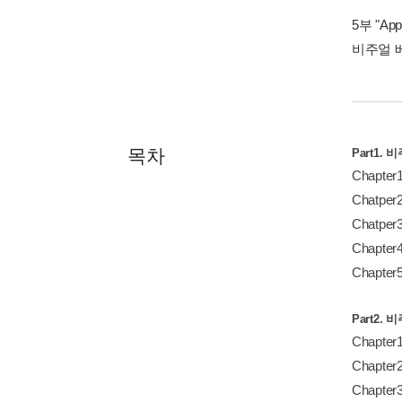
5부 "A
비주얼 
목차
Part1.
Chapt
Chatp
Chatpe
Chapt
Chapte
Part2.
Chapte
Chapte
Chapte