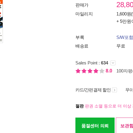
28,8
판매가
마일리지
1,600원(
+ 5만원
부록
S/W포
배송료
무료
Sales Point :
634
8.0
100자평(
카드/간편결제 할인
무이
절판
판권 소멸 등으로 더 이상 
품절센터 의뢰
보관함