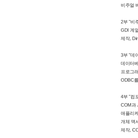
비주얼 베
2부 "
GDI 계
제작, D
3부 "
데이터베
프로그래밍
ODBC를
4부 "
COM과 
애플리케이
개체 액세
제작, 