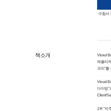
수험서 
책소개
Visaul
애플리케
괴리"를
Visua
다이빙"
Client
1부 "