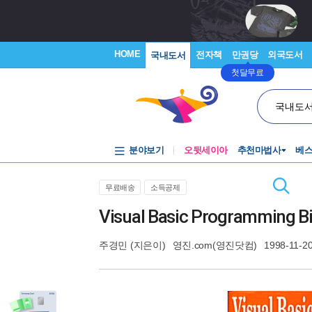
HOME
전자책
만권당
외국도서
국내도서
첫달무료
국내도
분야보기
오뒷세이아
추천마법사
베
무료배송
소득공제
Visual Basic Programming Bi
주경민
(지은이)
영진.com(영진닷컴)
1998-11-2