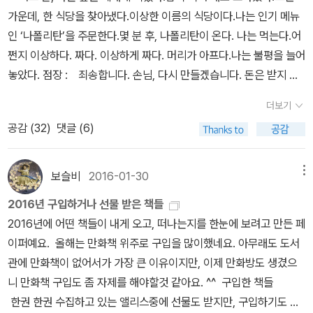
었다. 늘 서재에서만 틀어박혀 지낸 러브크래프트에게 아프리카 대륙
크판 시즌 1> Episode 13, 1985년 12월 20일 방영)동방의 별
아요. 하지만 점점 그의 소설에 영향을 받은 작품들을 만나다보면서
문에 ‘도굴꾼’으로 번역한 것은 오역이다. 고딕 소설에
슷해서 연속으로 읽으면 장편보다 더 길게 느껴지는 이상한 경험을
즐거워하는 것 같아서 나도 불평 한마디 못했습니다. 너무 신이 나서
가운데, 한 식당을 찾아냈다.이상한 이름의 식당이다.나는 인기 메뉴
시 살아난다. 하지만 대부분 사람은 이 괴물을 제대로 보지 못한다. 눈
은 미지의 세계인 동시에 더 나아가 인간을 위협하는 야만인들이 사
《환상특급》《아서 클라크 단편 전집 1953-1960》아서 C.
읽어야겠다는 생각이 들었습니다. 정말 그가 왜? 공포계의 톨킨인지
관심 많고, 오래전부터 러브크래프트 전집 번역 작업에 착수한 정진
했거든요. 4편은 1~3편에 빠진 러브 크래프트의 짧은 단편들을 출간
일하다가 철자를 틀려버리고는 그대로 한마디도 없이 방에서 뛰쳐나
인 ‘나폴리탄’을 주문한다.몇 분 후, 나폴리탄이 온다. 나는 먹는다.어
에 보이는데도 심각하게 인식하지 않는다. 대중의 침묵과 무관심을
는 무시무시한 세계였을 것이다. '아메리카 인디언'으로 옮긴 원어는
클라크 / 서울창작 (1994년), 황금가지 (2009년) * Gramma
이해가 갔습니다. 묘사가 너무 리얼해서, 읽다보면 기력이 쪽쪽 뽑히
영 씨가 구울을 모를 리가 없다. 특히 구울은 『사냥개』 이외에도 러브
순서대로 수록되어있습니다. 아무래도 짧은 단편들이 나중에 그의 중
가버린 거죠. 방세는 화요일까지 지불되었지만 다시는 이 방에는 들
쩐지 이상하다. 짜다. 이상하게 짜다. 머리가 아프다.나는 불평을 늘어
먹고 자라는 ‘인종 차별’ 괴물이 더 무섭다.<cyrus의 주석>* 『크툴
‘Injuns’이다. 이 영단어는 상당히 안 좋은 의미가 있다. 아메리카 원
(<환상 특급 리메이크판 시즌 1> Episode 18, 1986년 2월 14일 방
는데, 책을 덮을때는 너무 재미있어서 막 아드레날린이 솟구쳐 다시
크래프트의 다른 작품에서도 언급되는데, 『픽맨의 모델』에서는 비중
단편의 소재가 되었는지 기존에 읽었던 이야기와 비슷하거나 그가 만
어오기 싫어하는 것 같아 내일 아침 우선 트럭으로 운반하려고 생각
놓았다. 점장 : 죄송합니다. 손님, 다시 만들겠습니다. 돈은 받지 않
루의 부름』 중에서, 《하워드 필립스 러브크래프트: 크툴루의 부름 외
주민을 비하할 때 쓰는 속어다. * 벽 속의 쥐 (The Rats in the Wa
영)할머니 《스켈레톤 크루 (하)》스티븐 킹 / 황금가지 (20
기운이 났어요. 재미있는 책만큼 삶의 큰 활력이 되는것이 없는것 같
있게 등장한다. 『픽맨의 모델』은 《러브크래프트 전집 1》에 수록되었
들어낸 세계속의 모자이크 같은 느낌이 들어요. 그래서 다른책과 달
하고 있던 참이에요. 그러니 하루쯤 옆에 두어도 괜찮겠죠?” 월터는
아도 좋습니다. 몇 분 후, 나폴리탄이 다시 나온다. 나는 먹는다. 이번
12편》 182쪽 바로 거기서 시드니 사임[주1]이나 앤서니 앤거롤라
lls, 《러브크래프트 전집 1》 113쪽) 역자 정진영 씨는 원문의 ‘Nigge
06년) * The Last Defender of Camelot (1979)(<환상 특
아요. 뽑혔던 기력을 다시 충전 시키고 남을만큼 저는 좋았습니다만...
으며 물론 이 책의 역자는 정진영 씨다. 그는 러브크래프트 전집보다
더보기
리 연속으로 읽지말고, 가장 근접한 거리에 두고 잠깐 시간이 날때 한
고개를 끄덕였다. “알겠소, 레오터? 이불 안에까지 죽은 사람이 있는
에는 멀쩡하다.나는 식당을 나온다.잠시 후, 나는 눈치 채고 말았
[주2] 같은 화가의 그림에나 나올 법한 기괴한 아수라장이 펼쳐지고
r Man’을 ‘고양이 깜씨’로 번역했다. 그리고 이 단어에 대한 주석을
급 리메이크판 시즌 1> Episode 24, 1986년 4월 11일 방영, 최종
확실히 '호불호'가 있는 작품인것은 인정합니다. 워낙 요즘 자극적인
먼저 나온 《세계 호러 걸작선》에서 ‘구울’이라고 썼다. 자신이 이미
공감 (
32
)
댓글 (6)
두편씩 읽는것이 4편을 재미있게 읽는 방법이 아닌가 싶습니다. 여
게 아니야.” 말투가 너무나도 강압적이라 레오터는 월터를 발로 차버
다……여기는 어떤 레스토랑……인기 메뉴는…… 나폴리탄…… 이것
있었다.* 183쪽 역주 Sidney Sime(1867~1941)[주1] 영국의 화
달았고, ‘러브크래프트를 인종차별주의자로 보는 단적인 예’로 설명
회)캐멀롯의 마지막 수호자 《드림 마스터》로저 젤라즈니 /
공포들을 접하다보니 '러브크래프트'의 공포가 막 다가오지 않을지 모
번역한 적이 있는 작품을 새로운 문체로 재번역한다고 해도 기억력이
러 단편중에 '무서운 노인'을 읽을때, 최근에 본 영화 '맨 인더 다크'가
리고 싶었다. 레오터는 남편의 이야기를 믿지 않았고 표정이 더욱 굳
은 한때 일본의 인터넷에서 유행했던 괴담이다. 괴담의 내용이 아리
가. 환상적이고 기괴한 장면을 많이 그렸다. [주1] 시드니 사임의 출
했다. 과거에 흑인 차별이 심했을 때, 백인들은 흑인을 비하하는 단어
행복한책읽기 (2010년) * The Cold Equations(<환상 특급
르지만, 그의 공포는 병적인 고독감과 상실감으로 무기력하게 만들면
좋지 않는 이상 ‘구울’을 ‘도굴꾼’으로 쓰지 않는다. 그래서 《러브크래
떠올랐어요. 재수없게 강도짓하러 들어갔던 집에서 무서운 존재를 만
어져버렸다. 그리고 주인에게 손가락질하며 불평했다. “당신은 돈을
송하다. 이 글을 다시 읽어보자. 괴담의 주인공은 식당에 ‘나폴리탄’이
생 연도는 1865년이다.[주2] 앤서니 앤거롤라(Anthony Angarol
인 ‘Nigger’를 많이 썼다. 오늘날 이 단어를 사용하는 것은 인종차별
보슬비
2016-01-30
메뉴
리메이크판 시즌 2> Episode 16, 1988년 1월 7일 방영)차가운 방
서도 머리속을 광포하게 휘젓고 다니며 상상력을 자극하기에 더 매력
프트 전집 4》의 『사냥개』를 번역한 사람은 류지선 씨일 가능성이 높
났다는것이 비슷하게 느껴졌던것 같아요. 솔직히 영화는 초반에는 괜
벌고 싶은 거예요. 그리고 월터, 당신은 자고 싶은 거죠? 두 사람 모두
라는 특이한 이름의 음식을 주문한다. 그는 음식을 먹다가 두통에 시
a)는 이탈리아 이민자 출신이다. 러브크래프트가 가장 좋아하는 화가
을 의미하는 것이다. 특히 공개적인 자리에서 이 단어를 사용했다간
정식 《환상특급》《SF 명예의 전당 1 : 전설의 밤》톰 고드윈
적으로 느껴졌어요. 아직 '러브크래프트 전집'을 2권까지만 읽었지
다.
2016년 구입하거나 선물 받은 책들
찮다가 뒷부분에서 맥이 빠졌는데, 딱 책처럼 4페이지 분량이 맞았던
‘나가자’는 말을 못하도록 말이에요!” 월터는 질린 얼굴로 주인에게
달린다. 무엇이 마음에 들지 않았는지 점장에게 불평한다. 점장은 새
다. 흑인과 유대인 등 타 인종을 혐오한 순수 백인 앵글로색슨 혈통주
평생 감당하기 힘들 정도로 비난받는다. 황금가지 번역
/ 서울창작 (1994년), 오멜라스 (2010년) ※ <나이트 갤러리>
만, 저처럼 러브 크래프트 초심자를 위해 이야기 들어가기전 설명이
2016년에 어떤 책들이 내게 오고, 떠나는지를 한눈에 보려고 만든 페
것 같아요.^^ 암튼, 러브 크래프트의 원초적 공포는 다른 이들에게 좋
돈을 지불했다. 그 동안에도 레오터는 계속 떠들어댔다. 주인도 마치
로 만든 나폴리탄을 대접한다. 다행히 주인공은 방금 전과 다르게 음
의자인 러프크래프트가 이민자 출신 화가를 좋아했다는 사실이 아이
본보다 먼저 러브크래프트 작품들을 소개한 동서 미스터리 북스의
에피소드 * Season 1 Ep. 3 (1970년 12월 30일 방영)Certain S
있는것도 좋았어요. 다만 그 설명 역시 스포가 될수있기 때문에 다 읽
이퍼예요. 올해는 만화책 위주로 구입을 많이했네요. 아무래도 도서
은 영감을 준 덕분에 제가 '스티븐 킹'도 만나고 '이토 준지'도 만날수
그녀가 투명인간이라도 되는 듯 무시하고 편히 쉬라고 했다. “거짓말
식을 잘 먹었다. 음식을 다 먹고 식당을 나온 주인공은 갑자기 무언가
러니하다.
《공포의 보수》에 『벽 속의 쥐』가 수록되어 있는데, 《공포의 보수》의
hadows on the Wall 원작: 벽 그림자(『The Shadows
은후에 읽으시길 바랍니다. 그리고 각권마다 연계성이 있는 글을 출
관에 만화책이 없어서가 가장 큰 이유이지만, 이제 만화방도 생겼으
있었던것 같습니다. 그나저나 저는 러브 크래프트 이야기가 6권까지
쟁이!” 레오터는 문을 닫고 나가는 주인을 향해 소리쳤다. 월터는 옷
를 알아차렸다. 그런데 허무하게도 괴담은 주인공이 눈치를 챈 ‘그
역자는 주인공 델라포어의 고양이 이름을 ‘네로’라고 썼다. 《공포의
on the Wall』) 《세계 호러 걸작선 2》 (책세상, 2004)메리 윌킨스
간순서대로 배열한것도 이야기를 이해하는데 큰 도움이 되었어
니 만화책 구입도 좀 자제를 해야할것 같아요. ^^ 구입한 책들
이어지는줄 알았는데, 5,6편은 러브 크래프트에게 영향을 받은 작가
을 벗자마자 침대로 들어갔다. “서서 비석만 보고 있지 말고 불이나
것’이 뭔지 알려주지 않고 끝을 맺는다. 나폴리탄이 뭐죠? 스파게
보수》 113쪽에 보면 확인할 수 있다. 동서문화서 번역본은 일본어로
프리먼각색: 로드 설링 * Season 2 Ep. 17 (1971년 12월 1일
요. 아래 내용은 스포일수있는 글이 있습니다. 1. <데이곤 Dagon
한권 한권 수집하고 있는 앨리스중에 선물도 받지만, 구입하기도 해
의 작품들을 수록한것 같네요. 왠지 아쉬우면서도, 그를 뛰어넘는 작
꺼. 나흘간의 여행으로 너무 지쳤어.” 야무지게 팔짱을 긴 레오터의
티인가요? 이 괴담을 처음 접하는 사람들은 여러 가지 궁금증을 마