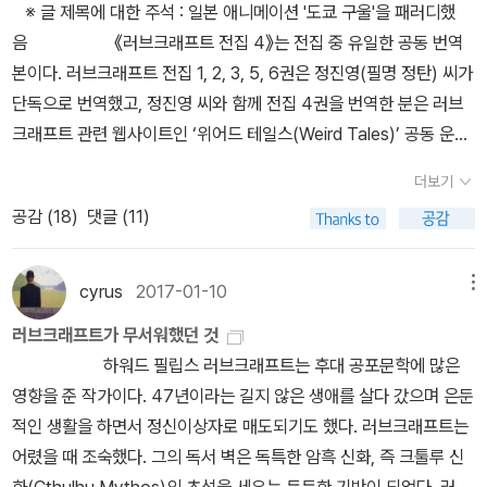
매드슨(Richard Matheson), 찰스 보먼트(Charles Beaumont),
※ 글 제목에 대한 주석 : 일본 애니메이션 '도쿄 구울'을 패러디했
러브크래프트 《러브크래프트 전집 1》 (황금가지, 2009) 《위대한
을 멈추는 모습이었다. 생각이 악마적인 속도로 빠르게 뇌리를 스쳤
자 집단 내에 차별을 생산한다. 여성은 단순하지 않다. 여성은 살아가
존 콜리어(John Collier) 등의 미스터리 및 환상소설 작가들의 단편
음 《러브크래프트 전집 4》는 전집 중 유일한 공동 번역
목신》을 수록한 유일한 번역본이 절판되었다. 이 작품의 전체 줄거리
다. 레오터는 월터가 손을 쓸 수 없을 정도로 미신에 푹 빠져 있다. 그
는 과정이 비슷하고, 공통된 차별을 경험하는 단일하고 매끄러운 존
소설을 각색하는 작업에도 참여했다. <나이트 갤러리>
본이다. 러브크래프트 전집 1, 2, 3, 5, 6권은 정진영(필명 정탄) 씨가
는 러브크래프트(H. P. Lovecraft)의 공포 문학 비평서 《공포 문학
녀는 숨을 죽이며 뒷걸음쳤고, 월터는 무거운 눈꺼풀이 덮인 회색 눈
재가 아니다. 이방인을 향한 곱지 않은 시선, 거기서부터 생긴 편견과
는 <환상 특급>과 유사한 TV시리즈로 NBC에서 방영되었다. 1969
단독으로 번역했고, 정진영 씨와 함께 전집 4권을 번역한 분은 러브
의 매혹》을 통해서 확인할 수 있다. 러브크래프트의 단편 공포 소설
동자를 빛내며 그녀를 바라보았다. “싫어, 싫어요. 나는 죽은 사람과
차별은 아주 질긴 생명력으로 지금도 다양한 형태로 자라나고 있다.
년 파일럿(Pilot) 방송을 시작으로 1973년 시즌 3까지 제작되었다.
크래프트 관련 웹사이트인 ‘위어드 테일스(Weird Tales)’ 공동 운영
『안개 속 절벽의 기묘한 집』(《러브크래프트 전집 4》에 수록)은 고대
함께 방을 쓰는 건 딱 질색이에요.” 레오터는 단호하게 말했다. “레
인종 혐오와 차별은 잘라내도 그 자리에 또 다른 머리가 생기는 신화
여기서도 설링은 1인 3역(제작, 해설, 드라마 대본 집필)을 맡는다. <
자인 류지선 씨다. 러브크래프트 전집 출간의 서막을 알린
의 신인 노덴스(Nodens)가 등장하는 작품이다. 사실 러브크래프트
오터!” 월터가 소리쳤다. “그게 무슨 소리입니까?” 주인이 물었다.
속 괴물 히드라(Hydra)와 같다. [대구 장르문학 전문 책방 <환상문
더보기
나이트 갤러리>의 묘미는 이야기 시작 전에 나오는 기괴한 그림들이
1권은 2009년에 첫 선을 보였다. 이미 5년 전에 정진영 씨는 러브크
가 노덴스라는 신을 창조한 것이 아니다. 노덴스는 켈트 신화에 나오
“부인, 설마 그런…‥.” 레오터는 속으로 득의양양하게 웃었다. 물론
학> 여름 호러 독서 모임 선정 도서] * 하워드 필립스 러브크래프트,
공감 (
18
)
댓글 (11)
다. 구글에 ‘Rod Serling Night Gallery’를 검색하면 드라마 방영
래프트의 작품 한 편 번역한 적이 있다. 그 작품이 바로 『사냥개(The
는 바다와 치료의 신이다. 《위대한 목신》에 노덴스를 언급한 대목이
믿기 어렵겠지만 이것은 오클라호마 사내인 남편에 대한 레오터의 유
김지현(아밀) 옮김 《하워드 필립스 러브크래프트: 크툴루의 부름 외
당시 나온 그림들을 볼 수 있다. 미스터리, 환상을 소재로 한 드라마의
Hound)』다. 이 작품은 《세계 호러 걸작선》(책세상)에 수록되었고,
있다. 매켄은 러브크래프트에게 영향을 준 작가 중 한 사람이다. 《위
일한 무기다. “죽은 사람과 함께 함께 자기 싫어요. 이 방에서 비석을
12편》 (현대문학, 2014년) * 하워드 필립스 러브크래프트, 정진영
특성상 <나이트 갤러리>에 나오는 그림들은 음침하고 그로테스크하
정진영 씨의 번역이 있는 《러브크래프트 전집 4》에 수록되었다. 그
대한 목신》의 영향을 받은 러브크래프트의 작품이 『던위치 호러』
cyrus
2017-01-10
메뉴
들어내요!” 월터는 푹신한 침대를 피곤한 듯이 쳐다보았다. 레오터는
(정탄) 옮김 《러브크래프트 전집 1》 (황금가지, 2009년) * 하워드
다. 설링은 음산하고 어두운 스튜디오를 혼자 걸으면서 그림과 관련
런데 두 권의 책에 있는 『사냥개』를 같이 읽어보면, 문체가 확연히 다
(《러브크래프트 전집 1》에 수록)이다. ‘The Inmost Light’는 정진
남편의 코를 납작하게 할 수 있다는 것을 알고 신이 났다. 확실히 미신
필립스 러브크래프트, 정진영, 류지선 옮김 《러브크래프트 전집 4》
러브크래프트가 무서워했던 것
된 무서운 이야기, 즉 드라마 에피소드를 들려준다. 스티븐 스필버그
른 점을 확인할 수 있다. * 원문 1By what malign fatality were
영 씨가 번역한 적이 있다. 제목은 ‘악마의 뇌’다. 그러나 번역이 좋지
이란 편한 것이다. 주인의 목소리가 들려왔다. “이 비석은 회색 대리
(황금가지, 2012년)고대부터 존재해온 ‘인종 차별’ 히드라는 러브크
하워드 필립스 러브크래프트는 후대 공포문학에 많은
(Steven Spielberg)는 <환상 특급>를 빠짐없이 챙겨볼 정도로 열
we lured to that terrible Holland churchyard? I think it was
않다. 꼼꼼한 주석을 달았고, 작품 속 인물들이 다니던 런던 구역의 주
석으로는 최고급품입니다. 휘트모어 씨(Mr. Whetmore)의 소유물
래프트(Howard Phillips Lovecraft)의 소설 속에서도 살고 있
영향을 준 작가이다. 47년이라는 길지 않은 생애를 살다 갔으며 은둔
광했던 유명인 중 한 사람이다. 그는 할리우드에 진출하기 전에 TV드
the dark rumor and legendry, the tales of one buried for fiv
요 위치를 약도로 표시한 《오비의 빛》과 비교하면, 정진영 씨의 번역
입니다.” “돌에 새겨진 이름은 하이트(Hite)인데요.” 레오터가 냉정
다. 러브크래프트는 우주에서 온 미지의 존재가 등장하는 공포소설을
적인 생활을 하면서 정신이상자로 매도되기도 했다. 러브크래프트는
라마 연출을 맡았다. 그 작품이 바로 <나이트 갤러리> 파일럿 편의
e centuries, who had himself been a ghoul in his time and h
은 실망스럽다. 키안티(Chianti) 포도주를 ‘칸티’로, 런던에 속한 구
하게 말했다. “그래요. 그 사람을 위해 조각한 것이니까요.” “그러면
쓴 ‘공포문학의 대가’다. 러브크래프트가 만든 괴물들은 소름 끼칠 정
어렸을 때 조숙했다. 그의 독서 벽은 독특한 암흑 신화, 즉 크툴루 신
두 번째 에피소드 「Eyes」(1969년 11월 8일 방영)다. <환상 특급>
ad stolen a potent thing from a mighty sepulchre. * 《러브크
역인 노우드(Norwood)를 ‘노르우드’로 표기되어 있다. 그뿐만 아니
그 사람은 죽었습니까?” 레오터가 묻자 주인을 고개를 끄덕였다.
도로 외형이 끔찍하다. 불쾌한 냄새까지 풍긴다. 그로테스크한 괴물