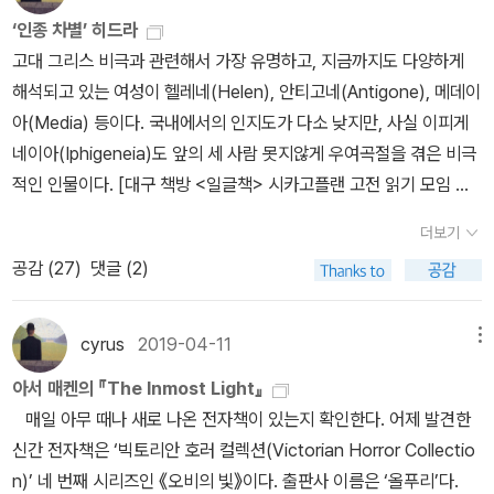
아자토스에 관한 이야기나 간혹 언급되는 '네크로노미콘'을 제외하면
‘인종 차별’ 히드라
'나'라는 서술자를 중심으로 단편들이 진행된다. 고대의 존재들보다는
고대 그리스 비극과 관련해서 가장 유명하고, 지금까지도 다양하게
밝힐 수 없는 역사의 비밀과 인간의 변이에 대해 다룬다. 그중 인상적
해석되고 있는 여성이 헬레네(Helen), 안티고네(Antigone), 메데이
인 단편들 몇 개를 꼽자면, 「신전」, 「아웃사이더」, 「레드 훅의 공포」가
아(Media) 등이다. 국내에서의 인지도가 다소 낮지만, 사실 이피게
있겠다. 특히 첫 번째 단편은 밀폐된 공간에서 미쳐가는 인간의 심리
네이아(Iphigeneia)도 앞의 세 사람 못지않게 우여곡절을 겪은 비극
를 잘 쫓아간 작품이라 할 수 있겠다. 설명이 불가능한 현상과 과정을
적인 인물이다. [대구 책방 <일글책> 시카고플랜 고전 읽기 모임 선
전달할 수 없는 광기, 그리고 근원적인 갈망까지, 러브크래프트가 다
정 도서] * 에우리피데스, 천병희 옮김 《에우리피데스 비극 전집 1,
루는 주제를 모두 관통했다. 미지의 존재가 등장하는 대신 암시되는
더보기
2》 (도서출판 숲, 2021년)1권 『메데이아』 수록, 2권 『헬레네』와『타
것도 훌륭했다. 물론 소재의 반복으로 인한 피로나 곳곳에서 발견되
공감 (
27
)
댓글 (2)
우리케의 이피게네이아』 수록 [대구 책방 <일글책> 시카고플랜 고
는 사회성의 결여 등은 일부 독자들에게 거부감을 불러일으킬 수 있
전 읽기 모임 선정 도서] * 소포클레스, 천병희 옮김 《소포클레스 비
다. 주제가 어두운 쪽으로만 나아가고, 명확한 결말이 없는 것이 싫증
극 전집》 (도서출판 숲, 2008년)『안티고네』 수록* 소포클레스, 김기
이 날 수도 있다. 이렇게 한쪽으로 치우친 장르 문학의 경우 독자의 역
cyrus
2019-04-11
메뉴
영 옮김 《오이디푸스 왕 외》 (을유문화사, 2011년)『안티고네』 수록
할이 중요하다. 러브크래프트의 세계관을 파악하고, 그것이 지금의
아서 매켄의 『The Inmost Light』
* 소포클레스, 강대진 옮김 《오이디푸스 왕》 (민음사, 2009년)『안
독자에게 어떤 말을 하고 있는지 상상하는 것이다. 대부분은 비극일
매일 아무 때나 새로 나온 전자책이 있는지 확인한다. 어제 발견한
티고네』 수록 미케네의 왕 아가멤논(Agamemnon)은 트로이 전쟁
지라도 말이다. 혹 모를 일이다. 인간의 지식에 대한 의심이 더 분명한
신간 전자책은 ‘빅토리안 호러 컬렉션(Victorian Horror Collectio
에 참전하기 위해 결성된 그리스 동맹군의 총지휘관이다. 그런데 아
사실로 이어질지도.
n)’ 네 번째 시리즈인 《오비의 빛》이다. 출판사 이름은 ‘올푸리’다.
울리스 항구에 순풍이 불지 않아서 수많은 군함이 꼼짝하지 못한다.