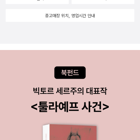
로 잔인한 특성을 가지고 있어 웹 교수는 간담이 서늘해지고 말았다.
라고 명시된것으로 보아 번역을 수정한것 같습니다. 5. <허버트 웨스
넘는 시리즈는 시작하지도 말아야하는데...^^;; 미메시스 그래픽노블
이 이 책을 읽었더라면 어떤 느낌일까? 문득 궁금해지네요.) '칼리의
편하게 잘 수 없어요. 그래서 주문을 걸어 꽃을 바치는 거예요. 죽은
끼로 받아들이면 재미없다는 식의 반응이 나온다. 왜냐하면 나폴리탄
다른 에스키모 부족들은 그 종교에 대해 거의 몰랐고 설렁 거의 아는
트 리애니메이터 Herbert West - Reanimator>(1922)연작 스타
곧 완결이 된다고 하는데, 진짜 완결되면 좋겠네요.^^ 웹
노래'를 읽다보면 이 책이 공포소설인가?하는 생각이 들때가 있어요.
사람이 밤늦게 일어나 덜거덕거리며 돌아다니지 않도록 말예요.” 월
괴담과 우리가 평소에 아는 괴담의 형식을 같이 비교하면 확연한 차
중고매장 위치, 영업시간 안내
이가 있다고 해도 몸서리를 치며 입에 올리기 꺼려했다. * 북극성
일의 6개의 단편을 읽으면서 이토준지의 만화와 최근에 읽은 모로호
툰들~ 도서관에서 희망도서 신청했는데, 만화라고 불가받아서 구
하지만 진짜 공포는 좀비나 유령이 아닌 일상속에서 느끼는 공포가
터는 레오터가 응시하고 있는 어둠을 바라보았지만 적당한 대답이 머
이가 드러나기 때문이다. 우리가 무섭게 들었던 괴담은 레퍼토리가
(Polaris, 《러브크래프트 전집 3》 15쪽) 이누토스는 땅딸막한 황색
시의 시오리 시미코 시리즈의 만화가 떠올랐어요. 아마도 반복적으로
입했어요. ^^ 결국 올 여름 읽으려고 구입했어요. 정가제전에 구입
아닐런지.. 낯선곳은 우리에게 언제나 흥분을 주는데, 아마도 그속에
리에 떠오르지 않았다. 월터는 그저 혀를 차고 신음소리를 내며 다시
딱 정해져 있다. 기승전결이 확실하다. 간단한 예를 들어보자. * 일반
의 흉악한 악마로서 5년 전에 미지의 서쪽에서 나타나, 우리 왕국의
나오는 그로테스크한 분위기기 때문에 연상이 되는것 같아요. 두 만
하지 못한것이 조금 아쉽지만...읽고 싶을때 구입하는것도 옳은것 같
'공포'가 도사리고 있기 때문인것 같아요. 약간의 공포는 삶의 활력소
침대로 들어갔다. 그리고 30분도 채 되지 않아 레오터는 월터의 팔꿈
적인 괴담 형식 1 : <전설의 고향> 괴담 「조용하고 평화로운 마을에
국경지대를 유린했고 결국 도시들을 포위했다. (중략) 그 땅딸막한 종
화가의 그림체가 딱 어울릴것 같은 생각. 6. <벽속의 쥐 The Rats in
아요.^^ 도서관에서 대출하려 했는데, 워낙 인기가 많아서인지 책 상
를 주기도 하니깐... 하지만 그 공포가 삶의 활력소가 아닌 삶을 송두
치를 자기쪽으로 끌어당기며 그의 귀에다 대고 겁먹은 소리로 빠르게
사람들이 하나둘씩 죽어간다. 건강하던 사람들이 연달아 죽게 되자
족들은 전투력이 막강했다. 키가 크고 눈이 회색인 우리 로마인들이
the Walls>(1923) 이번편은 읽은적이 있음에도 불구하고 처음 읽
태가 좋지 않아 결국 구입. 중고책에서 구입한 품절된 도서 가격
리째 흔들게 된다면?? 인도신중에 '칼리'는 악의 신에 가까워요. 자신
속삭였다. “월터! 일어나요. 일어나.” 만약 필요하다면 한밤중 내내
마을 분위기가 어수선하다. 더욱이 그들이 죽어가는 이유가 밝혀지지
명예를 존중하여 무자비한 정복을 자제해 온 반면, 그들은 전혀 그렇
은듯한 느낌이 들었어요. 아무래도 처음 접했던 러브크래프트를 건성
때문에 희망도서 신청도 안되고, 미리보기도 없어서 고민하던차에 올
의 힘을 인간에게 자비를 베풀기보다는 자신의 힘을 이용해 인간을
남편의 기분 좋은 단잠을 방해할 셈이었다. “왜 그래?” “화이트
않게 되자, 생존한 마을 사람들은 오랫동안 방치된 공동묘지의 영혼
지 않았다. 러브크래프트가 묘사한 이방 민족이나 혼혈 민족은 원주
하게 읽었나봅니다. 다른건 몰라도 확실히 러브 크래프트는 묘사를
컬러로 좋은 평을 발견하고 큰맘먹고 구입 도서 정가제전에 구입하
지배하고 숭배 받기를 원하니깐요. 그것도 인간의 악한 마음을 이용
씨예요! 화이트 씨의 유령이 이 방에 나타났어요!” “무슨 소리야. 잠
이 내린 저주 때문에 흉흉한 일이 일어난다고 생각한다. 호기심 많은
민을 침략하고 약탈하는 흉악한 존재 또는 악마숭배론자들이다. 이누
너무 잘하는것 같아요. 웅장한 뼈무더기의 동굴은 계속 상상이 되는
려다가 놓쳤다가 중고책으로 구입. 영어
해서 말이지요. 인도의 미신중에 '인신공희'에 대한 설명으로 새로운
이나 자!” “거짓말이 아니에요. 들어보세요.” 월터는 귀를 기울였다.
주인공은 마을 사람들의 죽음에 대한 비밀을 알기 위해 인적 드문 공
토스(Inutos)는 에스키모(Eskimo)로 잘 알려진 이누이트(Innuit)
데, 무섭기 보다는 경의롭다는 생각이 들었어요. 마녀의 피가 흐르고
책 요리&맛에 관한책 기타 책들 올해
다리 건설때, 한 소년이 철근에 꽂혀있는 모습은 상상만으로도 서늘
리놀륨에서 아래로 2미터 정도 떨어진 곳에서 분명치 않은 사내의 목
동묘지로 향한다. 그곳에서 주인공은 심령 현상을 겪는다. 엄청난 공
를 모델로 한 가상 종족이다. 에스키모는 ‘날고기를 먹는 사람’을 의미
있나.... ^^;; 7. <크툴루의 부름 The Call of Cthulhu>(1926) 크툴
구입한 책들중에 읽고 정리한 책들 - 빨리 읽고 다 정리하면 좋겠어
했어요. 그런 미신은 인도에만 있었던것은 아닐테지요. 정말 루잭의
소리가 슬프게 울렸다. 확실하게 알아들을 수 있는 목소리는 아니었
포감의 압박 속에서도 주인공은 마을의 저주를 풀어줄 귀신을 만난
하고, 이누이트는 ‘인간’을 의미하는 단어이다. 전자는 캐나다 원주민
루 신화의 대표적인 이야기라죠. 그동안 무수히 들어왔지만, 이번에
요.^^ 십대때 재미있게 읽었던 박희정님의 '호텔
말대로 캘거타의 거리만 악의 거리일까요? 모든 도시에는 잠재적인
다. 그저 슬픈 목소리였다. 월터는 일어났다. 남편의 움직임을 알고 레
다. 처음에 심령 현상에 벌벌 떨던 주인공은 귀신의 고민을 귀담아 들
들이 붙인 이름인데, 북극 원주민을 비하하는 의미가 있다. 러브크래
제대로 '크툴루'에 대해서 이해하기 시작했어요. 크툴루 신화가 두려
아프리카'가 떠올랐어요. 남남커플의 이야기인줄 알았지만 구입해서
악이 도사리고 있다고 생각해요. 문명과 문화를 가지고 있다고 자부
오터는 흥분한 목소리로 속삭였다. “들었죠, 들었죠?” 월터는 차디
어주는 대인배적인 모습을 보여준다. 귀신은 주인공 앞에서 눈물을
프트는 이누이트를 악마를 숭배하고, ‘인간’의 모습과 거리가 먼 무자
움을 주는것은 인간사에 있는 신들은 인간들에게 자비심이 있는 반면
읽었는데, 생각보다 다양한 마틴과 존의 이야기를 다루어서 재미있었
하던 미국도 단 하루의 정전으로 자신들의 야만성을 보여주기도 하니
찬 리놀륨 바닥에 발을 내딛었다. 아래층의 소리는 가성으로 변했다.
흘리면서 자신의 불만을 모조리 털어놓는다. 이것이 바로 ‘고스트 힐
비한 종족으로 묘사했다. 특히 『북극성』에서 ‘키가 크고 눈이 회색’인
에, 크툴루 신은 인간에게 무관심함으로써 원초적인 공포를 선사하는
어요. 처음에는 2권정도 읽어볼까했는데, 야금 야금 11권까지
깐.. 처참한 죽음 앞에 루잭은 만약에?...라는 생각이 꼬리에 꼬리를
레오터는 훌쩍거리며 울기 시작했다. “조용히 해. 안 들리잖아.” 화난
링 캠프’다. 묵었던 감정들을 다 풀어낸 귀신은 저주를 없애기로 한다.