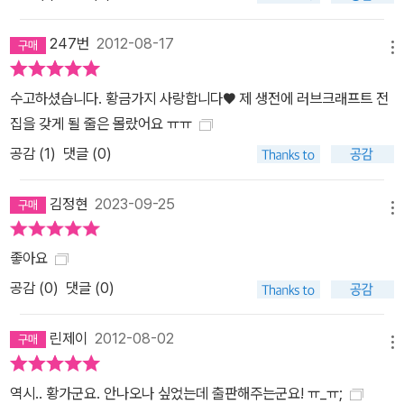
247번
2012-08-17
메뉴
수고하셨습니다. 황금가지 사랑합니다♥ 제 생전에 러브크래프트 전
집을 갖게 될 줄은 몰랐어요 ㅠㅠ
공감 (
1
)
댓글 (0)
김정현
2023-09-25
메뉴
좋아요
공감 (
0
)
댓글 (0)
린제이
2012-08-02
메뉴
역시.. 황가군요. 안나오나 싶었는데 출판해주는군요! ㅠ_ㅠ;