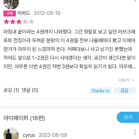
서재에 은둔한 어느 미국인의 상상으로만 이루어졌단 말인가? 물론
개별로 파고 들어가면, 하나하나가 허구인 것은 분명하다. 하지만 러
히버드
2012-09-19
브크래프트가 모든 작품에서 확신하고 있는 믿음, 즉 인간은 세상의
지극히 일부만 이해하고 있으며 거대한 진실 앞에서 여지없이 무너진
마침내 끝이라는 4권까지 나와줬다. 그간 정말로 보고 싶던 러브크래
다는 주제는 여전히 살아 숨쉰다. 과거에 신화가 설명할 수 없는 것을
프트 전집이라 두꺼운 분량의 이 4권을 전부 나올때마다 봤고 이제야
납득하기 위해 창조된 이야기라면, 현대 신화는 그야말로 설명할 수
뭔가가 마무리 된 느낌마저 든다. 어쩌다보니 사고 남기진 못했는데
없는 것을 그대로 전한다. 그리하여 인간의 무지와 어리석음을 드러
적어도 앞으로 1~2권은 다시 사야겠다는 생각. 공간이 생긴다면 말이
내기 위해 사용된다. 러브크래프트는 현대 또는 고대의 역사, 익숙한
지만. 아무튼 이번 4권은 저번 3권보다 확실히 읽기가 쉽다. 아무래
장소 또는 완전히 낯선 공간을 적절히 비틀어 공포를 전달하기 위해
도 저번에는 호러보다 환상에 많이 치우친 반면,이번에는 본연의 장
애쓴다. 이것은 단순히 깜짝 놀라서 겁에 질리는, 혹은 분위기에 이끌
더보기
르로 되돌아온 느낌이 들었다. 게다가 짧은 토막소설로 이뤄져 있으
려 공포에 떠는 그러한 개념이 아니다. 인간이라는 존재가 감히 이해
공감 (
1
)
댓글 (0)
니 한편을 읽는 데에 별달리 시간이 많이 걸리지도 않는다. 다만 앞서
할 수 있는 영역이냐, 아니냐의 문제이다. 이해가 불가능하다고 판단
의 1~2권과는 다소 격이 차이가 진다는 생각도 드는데...1~2권은 그
되는 순간, 이성은 정지한다. 우습게도 인간을 비이성으로 만드는 것
야말로 감탄이 절로 나올만큼 러브크래프트답다!! 라는 내용이었지만
이 이성인 셈이다. 그 광기 앞에서 만물의 영장이라 불리던 인간은 한
쓰기
마이페이퍼 (18편)
이번 4권은 평이한 느낌? 적어도 내겐 그랬다. 아무튼 러브크래프트
낱 짐승이요 세계의 아웃사이더일 뿐이다. 『러브크래프트 전집 4』는
라면 앞으로도 영원히 호러의 전설로 남을 터. 이 장르에 관심이 있다
1권에서 다루었던 우주적 존재의 비중은 극히 낮다. 후반부에 삽입된
cyrus
2023-08-09
메뉴
면 반드시 읽어봐야 할 것이다.