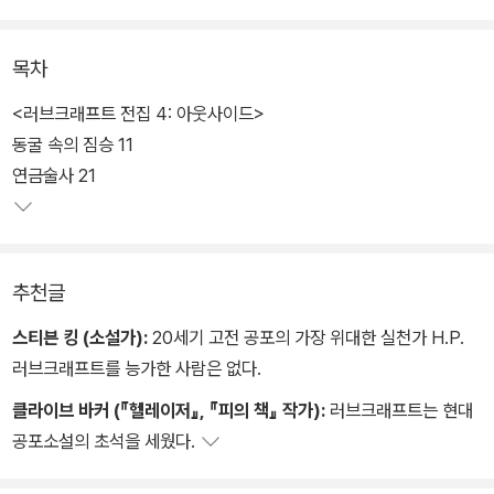
의 것에 대한 공포를 집요하게 파고들어 여타의 공포소설과는 전혀
다른 이(異)세계적 공포를 안겨주는 것이 특색이다.
목차
1890년에서 1937년까지 47년의 길지 않은 생애를 살다 간 작가 러
<러브크래프트 전집 4: 아웃사이드>
브크래프트. 그는 기괴한 작풍과 독특한 생활로 인해 당대 괴팍한 은
동굴 속의 짐승 11
둔자, 정신이상자에 동성연애자로 매도받기도 했다. 그러나 곧 후배
연금술사 21
작가들의 노력으로 재평가되어 이제는 활동하는 모든 공포 작가들의
대선배로 추앙받고 있다.
추천글
대개의 초기 공포 소설이 잔혹함이나 범죄, 심령 등을 다룬 것에 비해
그의 소설은 인간이 가진 공포의 근원을 파헤쳐 전혀 생소한 성질의
스티븐 킹 (소설가):
20세기 고전 공포의 가장 위대한 실천가 H.P.
공포를 느끼게 하는 것으로 이름 높다. 끔찍하고 매우 부자연스러우
러브크래프트를 능가한 사람은 없다.
며 외계의 분위기를 풍기는 그 스타일은 'Lovecraftian horror'라는
클라이브 바커 (『헬레이저』, 『피의 책』 작가):
러브크래프트는 현대
장르를 개척했다.
공포소설의 초석을 세웠다.
<러브크래프트 전집> 4권에는 공포 환상에서부터 풍자 소설에 이르