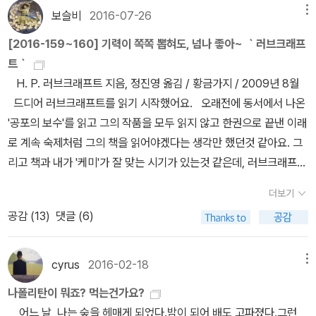
번도 듣지 못했어.” 원문 : 'Queer haow picters kin set a body t
00 Feet (<환상 특급 시즌 5> Episode 5, 1963년 10월 11일 방
283쪽삽으로 그 도굴꾼의 묘지를 팠던 모습과 그런 스스로의 모습에
이 칼데아인 혈통을 연구 중일 수도 있고, 길 건너 다락방에선 세상이
번거롭지만 비슷한 내용과 분위기로 분류를 해서 출판을 한거랍니
커로 커피를 끓이는데 커피를 한 스푼이라도 흘리는 것도 휘트모어
보슬비
2016-07-26
메뉴
을 가지고 있어 웹 교수는 간담이 서늘해지고 말았다. 다른 에스키모
hinkin'. Take this un here near the front. Hey yew ever see
영)2만 피트의 상공 《줄어드는 남자》리처드 매드슨 / 황금
우리가 얼마나 전율적인 흥분을 느꼈는지 나는 기억한다. 그 무덤, 창
잊은 예술가가 시시각각 죽어가고 있는 거야.” (오비의 빛, 임명익 옮
다. 그래서 1,2편에서 러브 크래프트가 가지고 있는 심연의 공포가 좋
씨에게는 굉장한 일입니다. 만약 그랬다가는 전부 던져버리고 며칠씩
부족들은 그 종교에 대해 거의 몰랐고 설렁 거의 아는 이가 있다고 해
d trees like that, with big leaves a-floppin' over an' daown?
가지 (2007년) * Number 12 Looks Just Like You (드라마
[2016-159~160] 기력이 쪽쪽 뽑혀도, 넘나 좋아~ ｀러브크래프
백한 목격자인 달, 으스스한 그림자, 괴상망측한 나무들, 거대한 박쥐
김, 10쪽) ‘Raté’는 프랑스어로 ‘낙오자’, ‘실패자’를 뜻한다. 정진영
아서 3편을 읽었다면, 실망하실수 있을것 같아요. 1,2편이 러브크래
이나 커피를 안 마시거든요. 생각해 보세요! 뭔가 실수했을 때 그 낙담
도 몸서리를 치며 입에 올리기 꺼려했다. (정진영 옮김, 《러브크래프
And them men—them can't be niggers—they dew beat all.
에피소드명)(<환상 특급 시즌 5> Episode 17, 1964년 1월 24일
트｀
떼, 고색창연한 교회당, 춤추는 도깨비불, 그 병적인 악취, 길게 울음
씨는 ‘아무개’라고 번역했다. 그리고 정진영 씨는 ‘second floor’를
프트의 공포소설이라면 3편은 환상소설이거든요. 아마도 제가 판타
하는 모습은 정말 딱하답니다. 항상 오른발부터 신던 신발을 왼발부
트 전집 1》 148~149쪽)‘아밀’이라는 필명으로 소설가로 활동하는
Kinder like Injuns, I guess, even ef they be in Afriky. Some
방영)아름다운 사람들 (The Beautiful People, 원작명) 《아름
H. P. 러브크래프트 지음, 정진영 옮김 / 황금가지 / 2009년 8월
울던 밤바람, 그리고 어디선가에서 들려오곤 있으나 존재한다고 객관
‘2층’으로 번역했는데, 영국에서 쓰는 ‘second floor’는 ‘3층’이다.
지 소설을 좋아해서 ｀드림랜드｀라는 부제처럼 꿈을 걷는듯한 몽환
터 먼저 신어버리면 다시는 신발을 신지 않을 것처럼 10시간이건 12
김지현은 자신이 번역한 『크툴루의 부름』에 차별적인 의미가 담긴
o' these here critters looks like monkeys, or half monkeys a
다운 사람들》TR클럽 / 위즈덤커넥트 (2017년, e-Book) ※ 2017
드디어 러브크래프트를 읽기 시작했어요. 오래전에 동서에서 나온
적으로 확신할 수도 없었던 음산한 개 짖는 소리. * 《세계 호러 걸작
미국의 건물 층수와 영국의 건물 층수의 의미는 다르다. ‘a man ma
적인면이 저는 좋았어요. 한편으로는 4편은 어떻게 분류되었을지 궁
시간이건 맨발로 있습니다. 아무리 추운 아침에도 말이죠. 그래서 이
‘에스키모(날고기를 먹는 사람들)’가 아닌 ‘이누이트’로 썼다. 실제로
n' half men, but I never heerd o' nothing like this un.' 19세기
년 10월 21일 수정 작성 * An Occurrence at Owl Creek Brid
'공포의 보수'를 읽고 그의 작품을 모두 읽지 않고 한권으로 끝낸 이래
선》 229쪽우리가 어떻게 그 구울의 무덤을 삽으로 파들어 갔는지, 우
y be studying Chaldee roots’도 엉뚱하게 번역되어 있다. ‘Chal
금해집니다. 여러편의 이야기중에 개인적으로는 '미지의 카다스를 향
름의 철자가 틀린 편지라도 오면 ‘수취인 불명’이라고 봉투에 써서 다
이누이트는 고기뿐만 아니라 모든 음식을 익혀 먹는다. 김지현 작가
유럽인들은 다른 대륙에 사는 토착 원주민들 또는 이방인들에 대한
ge(<환상 특급 시즌 5> Episode 22, 1964년 2월 28일 방영)아울
로 계속 숙제처럼 그의 책을 읽어야겠다는 생각만 했던것 같아요. 그
리 자신과 무덤의 형체에, 창백히 지켜보는 달과 섬뜩한 그림자들에,
dee(칼데아)’는 고대 바빌로니아 남부에 있는 지명이자 그곳에 사는
한 몽환의 추적'과 '찰스 덱스터 워드의 사례'를 재미있게 읽었어요.
시 우체통에 넣어버려요. 휘트모어 씨는 참 대단한 사람이에요!” “그
가 번역한 단편 선집 《하워드 필립스 러브크래프트: 크툴루의 부름 외
편견을 ‘과학’이라는 경지에 올려놓는 억지를 부렸다. “강한 자가 모
크리트 다리에서 생긴 일 《내가 샤일로에서 본 것》앰브로
리고 책과 내가 '케미'가 잘 맞는 시기가 있는것 같은데, 러브크래프트
괴괴한 나무와 거대한 박쥐 떼에, 낡은 교회와 춤추는 도깨비불에, 메
사람들을 가리킨다. 칼데아의 지식계급에 속한 신관(神官)은 점성가
특히 '미지의 카다스를~'을 읽으면서 예전에 어슬러 르귄의 '어스시
런 핑계로 제 기분이 달라질 것 같아요?” 레오터는 차갑게 말했다.
12편》에 『레드훅의 공포』는 수록되지 않았다. 『레드훅의 공포』는 러
든 것을 차지한다”는 약육강식 이론은 동물의 세계뿐 아니라 인간의
즈 비어스 / 아모르문디 (2013년) * A Message from Charity
의 책을 그때 말고 지금 읽어서 더 좋았던것 같아요. 당시 동서에서 읽
스꺼운 악취와 나지막이 탄식하는 밤바람에, 그리고 어딘지 모를 곳
였다. 하지만 원문의 의미를 봐서는 ‘Chaldee’를 점성가로 번역할 수
마법사'의 'The Farthest Shore'가 떠올라서 더 좋았던것 같습니
“월터, 당신 뭐 해요?” “옷장에 당신의 실크 드레스를 걸고 있어. 빨
더보기
브크래프트 팬과 러브크래프트 전문 연구자들이 인정하는 ‘최악의 작
역사까지 설명하는 자연 불변의 법칙이며 숙명으로 자리를 잡았다.
(<환상 특급 리메이크판 시즌 1> Episode 6, 1985년 11월 1일 방
었던 책은 그의 작품이 4편 수록이 되었었는데, 그때에 비해 '황금가
에서 들려오는 기이하고 아득한 정체불명의 짖음에 우리가 얼마나 전
없다. 《오비의 빛》의 저자명을 ‘아서 맥킨’으로 되어 있는데, 이 또한
다
간 드레스 말이야.” “그만둬요. 이곳에서 죽고 싶지는 않으니까요.”
공감 (
13
)
댓글 (6)
품’이다. 『레드훅의 공포』에 ‘눈이 째진 동양인들(정진영 번역, squin
그래서 나름의 방식으로 살고 있던 원주민들을 ‘야만스러운 짐승’으
영)채리티가 남긴 말 《시간여행 SF 걸작선》윌리엄 M. 리
지'에서 출판한 책은 더 훌륭했던것도 재미를 증가 시켜주었던것 같
율했는지, 나는 기억한다. ‘Holland’는 네덜란드의 미국식 표기다.
‘아서 매켄’ 또는 ‘아서 매컨’으로 표기해야 한다. 간혹 ‘아서 메이첸’
제가 갖고 있는 원서와 비교해보았는데, 원서 편집을 되도록 그대로
‘여자란 왜 이리도 멍청할까’라고 속으로 중얼거리며 주인은 한숨을
ting Orientals)’이라는 표현이 있다. 러브크래프트는 이교 집단을
로 여겼고, 그들을 처참하게 학살하고, 노예로 만들고, 그들의 땅을 빼
(William M. Lee) / 고려원 (1995년) * Paladin of the Lost
습니다. 개인적으로 보기와 다르게(?) 공포와 엽기적인 스타일 좋아
《세계 호러 걸작선》를 번역한 정진영 씨는 ‘폴란드’로 잘못 썼다. 구
또는 ‘아서 매첸’으로 쓰는 역자도 있는데, 이것들도 잘못된 표기법이
살린점이 마음에 들었습니다. H. P. 러브크래프트 지음, 정진영,류
쉬었다. “다시 한 번 말씀드리죠. 휘트모어 씨는 여기서 내근을 하고
‘아시아의 원숭이들이 공포의 전율에 맞춰 춤을 춘다(정진영 번역, A
앗았다. 유럽인들은 강한 힘을 가진 자신들이 약한 인종을 지배하는
Hour (<환상 특급 리메이크판 시즌 1> Episode 7, 1985년 11월 8
해요. 그래서 영화나 만화, 소설을 선택할때 공포를 자주 찾는편인데,
울(ghoul)은 묘지를 파내어 시체를 먹는 괴물이다. 《러브크래프트
cyrus
2016-02-18
메뉴
다.(2019년 4월 19일에 취소선을 그음)
지선 옮김 / 황금가지 / 2012년 7월 휴~~ '러브크래프트' 전집중에
있었습니다. 어느 날 내가 식료품 가게에서 칠면조를 사오는 동안에
pes danced in Asia to those horrors)’라고 묘사했다.우리가 무
것이 불변의 자연법칙이며 숙명이라고 전 세계 사람들을 세뇌해왔다.
일 방영)잃어버린 시간을 지키는 기사 《제프티는 다섯 살》
그의 작품은 몇편 읽은후로 계속 피해왔던것 같아요. 굉장히 나쁘지
전집 4》의 『사냥개』를 정진영 씨가 번역한 건지, 아니면 류지선 씨가
단편집으로 이루어져서 가장 만만하게 봤던 4편이 가장 읽기 힘들었
그 사람은 트럭을 빌려 비석을 이 방으로 가져왔어요. 내가 돌아왔을
나폴리탄이 뭐죠? 먹는건가요?
서워해야 할 것은 비현실적인 괴물이 아니다. 여기저기 떠도는 ‘인종
이처럼 어두운 시대의 그늘 속에 살았던 러브크래프트도 예외가 아니
할란 엘리슨 / 아작 (2017년) * The Star (<환상 특급 리메이
는 않았지만, 읽는데 무척 힘들겠구나..라는 선입견이 생겼었던것 같
번역했는지 알 수 없다. 누가 했든 간에 ‘ghoul’은 정식 명칭이기 때
습니다. 단편보다 훨씬 짧은 초단편들로 이루어졌는데, 분위기도 비
때는 아래층에서 이미 대리석을 조각하기 시작하고 있었어요. 너무나
어느 날, 나는 숲을 헤매게 되었다.밤이 되어 배도 고파졌다.그런
차별’ 괴물을 경계해야 한다. 이 녀석은 현실적인 괴물이다. 죽여도 다