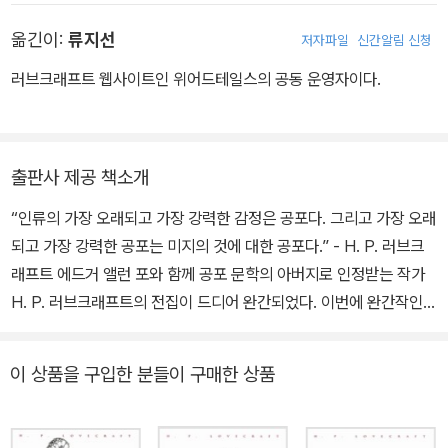
그는 일군의 아마추어 작가들에게 추앙받으며 서서히 ‘러브크래프트
이는 로맨스 1 》, 《프리먼 환상문학 단편선》, 《사이킥 뱀파이어 걸작
문학 계보(Lovecraft Circle)’를 형성한다. 컬트적 인기로는 포와 톨
옮긴이:
류지선
저자파일
신간알림 신청
선》, 《열정은 스러져》, 《검은 수녀들: 오컬트 연대기》, 《연쇄살인마
킨을 능가한다는 평을 받은 것도 이 시기, 1910년대부터였다. 20년
잭 더 리퍼 연대기 1, 2 》, 《코난 도일 호러 걸작선》, 《아울크리크 다
러브크래프트 웹사이트인 위어드테일스의 공동 운영자이다.
대에 들어오며 결혼과 이혼, 어머니의 사별이라는 아픔을 겪고 다시
리에서 생긴 일》, 《그것 1~3 》, 《러브크래프트 전집 1~6 》, 《펜타메
일어선 그는 크툴루를 비롯한 무수한 창조물과 「네크로노미콘」,「프나
로네》, 《클라크 애슈턴 스미스 걸작선》, 《세계 호러단편 100선》 등
코틱 필사본」 같은 가공의 책을 비롯한 불멸의 창작물을 남긴다. 193
다수가 있다.
출판사 제공 책소개
4년부터 나타난 대장암과 신장염 증세로 고통받다 1937년 3월 19
일 사망하였다. 생전에 빛을 보지 못했던 그의 작품 세계는 후대에 재
“인류의 가장 오래되고 가장 강력한 감정은 공포다. 그리고 가장 오래
평가되어 공포 소설의 선구자로 인정받는 것은 물론, 장르를 넘나들
되고 가장 강력한 공포는 미지의 것에 대한 공포다.” - H. P. 러브크
며 무수히 변용될 정도로 독보적인 위치를 점하고 있다.
래프트 에드거 앨런 포와 함께 공포 문학의 아버지로 인정받는 작가
H. P. 러브크래프트의 전집이 드디어 완간되었다. 이번에 완간작인
4권은 공포 환상에서부터 풍자 소설에 이르기까지 다양한 36편의 단
편들을 만날 수 있다. 러브크래프트는 악마적 내용을 담은 천년의 금
이 상품을 구입한 분들이 구매한 상품
서 『네크로노미콘』, 해저에서 부활을 기다리는 사악한 신적 존재 ‘크
툴루’ 등 공포 장르에서 자주 원용되는 신화적 개념의 창조자이다. ‘미
지의 것에 대한 공포’를 집요하게 파고들어 여타의 공포소설과는 전