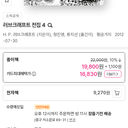
소득공제
러브크래프트 전집 4
H. P. 러브크래프트
(지은이),
정진영
,
류지선
(옮긴이)
황금가지
2012
-07-30
종이책
22,000
원,
10%
19,800
원
+ 1,100원
16,830
원
카드최대혜택가
더보기
전자책
9,270
원
수령예상일
양탄자배송
오후 12시까지 주문하면 밤 11시
잠들기전 배송
(중구 서소문로 89-31 )
변경