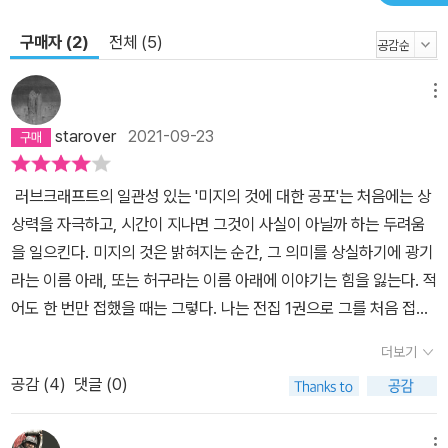
구매자 (2)
전체 (5)
메뉴
starover
2021-09-23
러브크래프트의 일관성 있는 '미지의 것에 대한 공포'는 처음에는 상
상력을 자극하고, 시간이 지나면 그것이 사실이 아닐까 하는 두려움
을 일으킨다. 미지의 것은 밝혀지는 순간, 그 의미를 상실하기에 광기
라는 이름 아래, 또는 허구라는 이름 아래에 이야기는 힘을 잃는다. 적
어도 한 번만 접했을 때는 그렇다. 나는 전집 1권으로 그를 처음 접했
고, 2권과 3권을 건너뛰어 네 번째 작품으로 재회했다. 1권을 읽었을
더보기
때만 해도 참 뛰어난 상상력을 가졌다고 생각했지만, 이쯤 되면 생각
공감 (
4
)
댓글 (0)
이 조금 달라진다. 어떻게 하면 한 사람의 머릿속에서 이 모든 형언할
수 없는 존재들이 탄생할 수 있었을까? 이 밝혀지지 않은 실체들이
메뉴