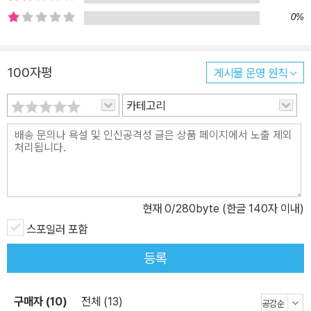
존 카펜터 : 에일리언의 전편으로 평가되는 다크 스타와 할로윈 그리
0%
고 게임으로도 만들어진 「괴물The Thing」의 감독 장 지로Jean Gir
aud, 일명 뫼비우스 : 에일리언, 제5원소, 어비스, 스타워즈의 미술
100자평
게시물 운영 원칙
담당. 게임 「Alone in the Dark」 : 영향을 받았다고 광고. 밴드 메탈
리카 : 가사에 『네크로노미콘』 인용. 스티븐 킹 : 러브크래프트의 열성
카테고리
적인 팬. 『세일럼즈 롯』 등 여러 작품에서 그의 흔적을 확인할 수 있
다.
현재
0
/280byte (한글 140자 이내)
스포일러 포함
등록
구매자 (10)
전체 (13)