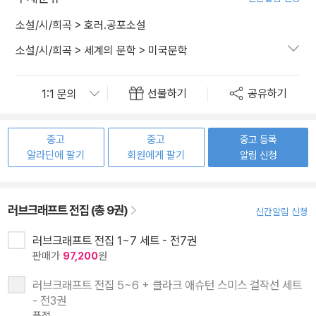
소설/시/희곡
>
호러.공포소설
소설/시/희곡
>
세계의 문학
>
미국문학
선물하기
공유하기
중고
중고
중고 등록
알라딘에 팔기
회원에게 팔기
알림 신청
러브크래프트 전집 (총 9권)
신간알림 신청
러브크래프트 전집 1~7 세트 - 전7권
판매가
97,200
원
러브크래프트 전집 5~6 + 클라크 애슈턴 스미스 걸작선 세트
- 전3권
품절