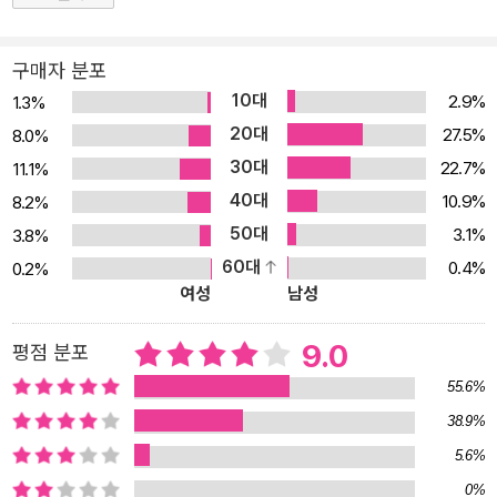
Lovecraftian horror라는 장르를 개척했다. ◇ 소름을 돋게 하는
말초적 공포와 심장을 떨리게 하는 근원적 공포의 결합 러브크래프트
구매자 분포
의 작품은 크게 공포와 판타지를 큰 축으로 한다. 그러나 여러 가지 요
10대
2.9%
1.3%
소가 혼합된 러브크래프트의 작품들에 대해 공정하고 정확하게 분류
20대
27.5%
8.0%
하기란 어렵다. 러브크래프트식 공포는 전통적인 고딕 소설, 공포와
30대
22.7%
11.1%
SF를 결합한 독특한 작품 세계로 나눌 수 있으며, 여기에는 크툴루
40대
10.9%
8.2%
신화와 코스믹 호러의 작품들이 속한다. 크툴루 신화는 인류 이전에
50대
3.1%
3.8%
지구엔 외계에서 온 매우 강력한 존재들이 있었고, 고대의 신화와 전
60대
0.4%
0.2%
설이 이 존재들을 암시한다는 내용을 담는다. 깊은 바다 밑에 있는 그
여성
남성
들은 때가 되면 다시 깨어나 지구에 엄청난 재앙을 안긴다는 이야기.
생전에 그의 작품은 거의 주목을 받지 못했지만, 사후에 점점 유명해
9.0
평점 분포
져서 20세기 후반에 이르러 문화적 기호로 등장하게 된다. ◇ 현대
55.6%
대중 문학에서 러브크래프트의 영향을 받은 사례들 : 클라이브 바커
38.9%
Clive Barker : 영화 헬레이저와 게임 언다잉 Undying을 만듬. H.
5.6%
R. 기거 : 에일리언 디자인으로 유명. 에일리언에 관한 삽화집 제목도
네크로노미콘(러브크래프트가 작품 속에 등장시킨 가공의 예언서)
0%