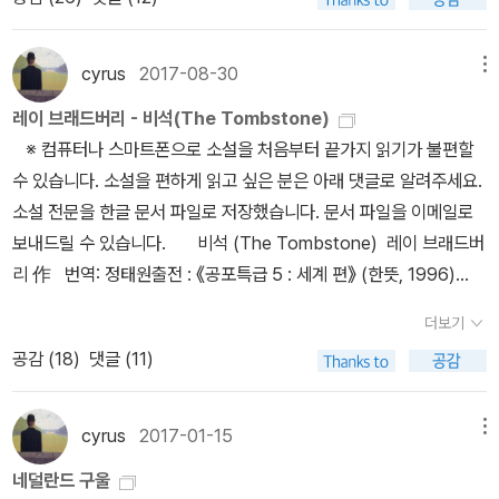
어는 ‘스미’다. 그런데 ‘스미’가 뭘까? '스미골'은 아닐테고... ‘스미’는
라이스터 스퀘어의 젊은 여성(Novel of the Black Seal)』, 『하얀
르는 그런 노래예요. (『타우리케의 이피게네이아』 179~185행, 천
‘(클라크 애슈턴)스미스’의 오식이다. 같은 책 482쪽에도 인물명을
가루 이야기(Novel of the White Powder)』 수록 * 정
병희 옮김, 2권 96쪽)에우리피데스는 ‘아시아풍 가락의 야만적인 노
잘못 적은 오식이 있다. 이 작품(『마법사의 귀환』- cyrus 주)은 스
cyrus
2017-08-30
메뉴
진영 옮김, 《세계 호러 단편 100선》 (책세상, 2005)『궁수』 수록 (원
래(180행)’를 죽은 자를 위해 부르는 만가(挽歌)와 같다고 묘사한
미스의 소설 중에서 가장 유명하며, 「로드 스털링의 나이트 갤러리」라
제 ‘The Bowmen’) * [절판] 김정미 옮김, 《톨킨의 환상
레이 브래드버리 - 비석(The Tombstone)
다. 좀 더 자세히 조사해 봐야 하겠지만, 그리스인들의 머릿속에 그려
는 TV시리즈물로 만들어졌다. 영미권 성씨 이름 중 하나인 ‘스털
서가》 (황금가지, 2005)『공포의 엄습』 수록 (원제 ‘The Terror’)
※ 컴퓨터나 스마트폰으로 소설을 처음부터 끝가지 읽기가 불편할
진 ‘아시아(에 속한 나라)’는 우리가 생각하는 아시아와 다를 것이다.
링’의 철자는 ‘Sterling’이다. 그런데 <나이트 갤러리>(Night Galler
* [절판] 윤효송 옮김, 《세계 괴기소설 걸작선 1》 (자유문학
수 있습니다. 소설을 편하게 읽고 싶은 분은 아래 댓글로 알려주세요.
그리스 비극 작품들을 꼼꼼하게 읽으면 이방인에 대한 그리스인들의
y)라는 TV드라마 시리즈에 관련된 사람은 ‘로드 스털링’이 아니라
사, 2004)『위대한 목신』 수록 (원제 ‘The Great God Pan’)
소설 전문을 한글 문서 파일로 저장했습니다. 문서 파일을 이메일로
사고방식을 확인할 수 있다. 그리스인들은 자기 나라 사람이 아니면
‘로드 설링(Rod Serling)’이다. 로드 설링의 본명은 로드
* 정진영 옮김, 《세계 호러 걸작선》 (책세상, 2004)『악마의
보내드릴 수 있습니다. 비석 (The Tombstone) 레이 브래드버
이방인으로 간주한다. 때론 이방인을 민주정과 평화를 중시하는 그리
먼 에드워드 설링(Rodman Edward Serling)이다. ‘로드(Rod)’는
뇌』 수록 (원제 ‘The Inmost Light’) 이 작품은 웨일스 출신의 소
리 作 번역: 정태원출전 : 《공포특급 5 : 세계 편》 (한뜻, 1996)
스적 정체성과 상반되는 야만적이면서 호전적인 존재로 취급한다.타
그를 언급할 때 자주 사용되는 애칭이다. 로드 설링은 CBS에서 방영
설가 아서 매켄(Arthur Machen)이 썼다. 켈트인(Celts)의 후예답
[1] 긴 여행과 작은 콧구멍을 간질이는 먼지와 T자형 포드 속에
우리케의 포로가 된 그리스 여성들은 자신들 또한 억압받는 이방인이
된 TV시리즈 <환상 특급>(The Twilight Zone) 제작자 겸 작가이
더보기
게 매켄은 시적 상상력으로 환상소설과 고딕 호러 소설을 썼다. 《오비
서 뼈가 드러난 몸을 흔들거리고 있는 오클라호마 출신의 그녀의 남
지만, 또 다른 이방인들의 나라인 아시아를 ‘야만적인 나라’로 보고 있
다. <환상 특급>은 1959년부터 1964년까지 방영되었으며 시즌 5
공감 (
18
)
댓글 (11)
의 빛》은 1894년에 발표했고, 이듬해에 그의 대표작인 《위대한 목신
편, 월터(Walter)가 처음에는 역겨울 정도로 자신만만한 태도였다.
다. 그리스인을 이방인과 거리를 두면서 그리스 문화 및 민족의 우수
까지 제작되었다. 미스터리, SF, 환상, 공포 등의 소재로 만든 이야기
(The Great God Pan)》을 발표했다. 이 작품은 뇌수술을 받은 여
그렇게 두 사람은 벽돌을 쌓아 만든 이색적인 마을로 들어가 숙소를
성을 은근슬쩍 드러내는 『타우리케의 이피게네이아』는 비극인데도
들은 큰 반향을 일으켰다. 드라마는 항상 로드 설링의 해설로 시작되
성이 초자연적인 존재인 목신을 만나 끔찍하게 변화하는 과정을 그리
찾았다. 숙소의 주인은 두 사람을 작은 방으로 안내하고 열쇠로 문을
비극적으로 느껴지지 않는다. 코로스의 노랫말을 비판적으로 검토하
cyrus
2017-01-15
메뉴
는데 그가 이야기를 소개하는 장면은 패러디 소재로 사용된다. 설링
고 있다. * 러브크래프트 《공포 문학의 매혹》 (북스피어,
열었다. 그런데 휑뎅그렁한 그 방 가운데 비석이 서 있는 것이
자면, 타 국가로부터 억압받는 여성을 단순히 ‘피해자’ 범주로 분류할
은 제작, 해설뿐만 아니라 드라마 대본을 직접 쓰기도 했다. 또 리처드
네덜란드 구울
2012)* 러브크래프트 《러브크래프트 전집 4》 (황금가지, 2012)*
다. 레오터(Leota)는 깊은 생각에 잠긴 눈빛을 보이다가 곧 놀라 숨
수 없다. 그들의 정체성 및 사회적 지위와 관련된 인종과 계급은 피해