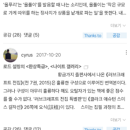
‘올푸리’는 ‘올풀이’를 발음할 때 나는 소리인데, 올풀이는 ‘작은 규모
예언자의 신탁에 따르면 아가멤논의 딸 이피게네이아를 아르테미스
로 가게 따위를 하는 장사치가 상품을 낱개로 파는 일’을 뜻한다. 내
(Artemis) 신에게 제물로 바치면 순풍이 생길 수 있다. 아르테미스의
생각이지만, 출판사 이름의 뜻은 ‘빅토리안 호러 컬렉션’ 출판 의도와
도움을 받은 이피게네이아는 죽음을 면하고, 타우로이족이 사는 타우
더보기
부합된다. ‘빅토리안 호러 컬렉션’은 분량이 짧은 영국(아일랜드, 웨
리케라는 곳에 살게 된다. 그녀는 신에게 제물을 바치는 일을 하는 사
공감 (
28
)
댓글 (5)
일스 등 과거 영국의 지배를 받은 나라들도 포함된다)의 고딕 호러 소
제가 된다. 제물은 표류 중에 타우리케에 당도하는 그리스인들이
설을 한 편씩 소개하는 시리즈다. * [e-Book] 아서 맥
다. 타우리케에 있는 그들은 이방인이다. 에우리피데스(Euripides)
킨 《오비의 빛》 (올푸리, 2019) 《오비의 빛》의 원제는 ‘The Inmo
cyrus
2017-10-20
메뉴
의 『타우리케의 이피게네이아』는 이피게네이아가 타우리케에서 우연
st Light’이다. 직역하면 ‘가장 깊은 곳의 빛’이다. 역자는 제목의 의
히 만난 동생 오레스테스(Orestes) 일행과 함께 극적으로 탈출하는
로드 설링의 <환상특급>, <나이트 갤러리>
미가 모호하다고 생각했는지 ‘오비의 빛’으로 의역했다. 오비는 일본
과정을 그려낸 공연극이다. 제물 바치는 신전에 이피게네이아와 하녀
황금가지 출판사에서 나온 《러브크래
여성들이 기모노를 입을 때 두르는 띠를 말하는 것이 아니다. 소설 제
들이 함께 살고 있다. 하녀들은 포로로 잡혀 온 그리스인들이다. 하녀
프트 전집》(전 7권, 2015)은 훌륭한 구성으로 이루어진 번역본이다.
목에서 말하는 오비(奧秘)는 국어사전에 등재된 단어다. ‘가장 깊은
들은 합창하는 코로스(Chorus)다. 극 초반부에 이피게네이아는 자
그러나 구성이 아무리 훌륭하다 해도 오탈자가 있는 책에 좋은 점수
비밀’이라는 뜻이다. ※ 아서 매켄의 작품을 수록한 책들
신의 신세를 한탄한다. 여기에 맞춰 코로스는 이피게네이아의 불운과
를 줄 수가 없다. ‘러브크래프트 전집 특별판’인 《클라크 애슈턴 스미
* 정진영 옮김, 《러브크래프트 전집 6: 외전 (하)》 (황금가
비관적 상황을 강조하는, 상당히 어두운 분위기의 노래를 부르기 시
스 걸작선》 26쪽에 오식(誤植)이 있다. 스미는 집필 과정의 초안
지, 2015)『검은 인장의 소설』 수록 (원제 ‘Novel of the Black Se
작한다.그대의 노래에 화답하여, 여주인이시여,나는 아시아풍 가락의
이나 구상 등을 기록한 자신의 창작 노트인 『검은 책』에서 이 작품을
al’) * 이한음 옮김, 《불타는 피라미드》 (바다출판사, 201
더보기
야만적인 노래를부를 것인즉 이것은 죽은 자를 위한무사 여신들의 만
「거대한 체현」이란 제목으로 다음과 같이 구상했다. 이 문장의 주
1)『불타는 피라미드(The Shining Pyramid)』, 『검은 인장 이야기-
공감 (
26
)
댓글 (12)
가에서나 울려 퍼지고하데스가 환희의 찬가로부터 멀리 떨어져서 부