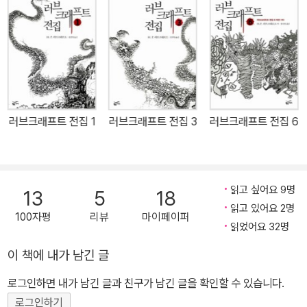
혀 다른 이(異)세계적 공포를 안겨주는 것이 특색이다. 스티븐 킹, 닐
게이먼, 클라이브 바커 등 현대 공포 및 환상 문학의 거장들이 경배를
아끼지 않는 전설적 작가이면서도 명성과 영향력에 걸맞지 않게 우리
나라에는 일본어 중역이나 일부 단편으로만 소개되어 독자들의 기다
림은 더욱 컸다. 1, 2권이 출간된 후 폭발적인 반응을 얻으며 2만 부를
돌파였다. 전 4권으로 완간된 황금가지판 『러브크래프트 전집』은 독
러브크래프트 전집 1
러브크래프트 전집 3
러브크래프트 전집 6
자들을 원조 공포의 제왕 H.P. 러브크래프트의 고급 고딕 공포의 세
계로 안내할 것이다. ◇ 현존 공포의 거장들은 모두 그의 제자를 자처
한다 1890년에서 1937년까지 47년의 길지 않은 생애를 살다 간 작
가 러브크래프트. 그는 기괴한 작풍과 독특한 생활로 인해 당대 괴팍
읽고 싶어요 9명
13
5
18
한 은둔자, 정신이상자에 동성연애자로 매도받기도 했다. 그러나 곧
읽고 있어요 2명
100자평
리뷰
마이페이퍼
후배 작가들의 노력으로 재평가되어 이제는 활동하는 모든 공포 작가
읽었어요 32명
들의 대선배로 추앙받고 있다. 대개의 초기 공포 소설이 잔혹함이나
이 책에 내가 남긴 글
범죄, 심령 등을 다룬 것에 비해 그의 소설은 인간이 가진 공포의 근원
로그인하면 내가 남긴 글과 친구가 남긴 글을 확인할 수 있습니다.
을 파헤쳐 전혀 생소한 성질의 공포를 느끼게 하는 것으로 이름 높다.
끔찍하고 매우 부자연스러우며 외계의 분위기를 풍기는 그 스타일은
로그인하기