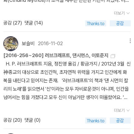
화(Cthulhu Mythos)의 초석을 세우는 든든한 기반이 되었다. 러브
의 또 다른 광팬은 스티븐 킹(Stephen King)이다. 그의 단편소설
래프트 전집 4》 282쪽대체 어떤 사특한 운명이 우리를 그 소름끼치
라 잘못 번역된 문장도 있다. “London is always a mystery. I
“자, 보세요!” 레오터는 목소리를 높였다. 그러나 이제 더 이상 방을
들은 소설 속에서만 나타나는 가공의 존재다. 하지만 ‘인종 차별’ 히드
크래프트 사후에 오거스트 덜레스가 완성한 크툴루 신화는 하나의 세
『할머니』(Gramma)는 1985년에 새롭게 방영된 <환상 특급> 시즌
는 네덜란드 교회 묘지로 꾀어냈을까? 그 시작은 음산하게 떠돌던 풍
n Paris you may say: ‘Here live the actresses, here the Boh
더보기
찾아 헤매 다닐 기운은 없다는 듯이 월터는 신음소리를 냈다. “마치
라는 소설과 현실 속에 살고 있다. * 미셸 우엘벡, 이채영 옮김 《러브
계관으로 격상되었다. 크툴루 신화의 성공에 힘입어 러브크래프트는
1 에피소드로 재탄생한다. 스티븐 킹의 원작 소설을 각색한 사람은 할
문과 전설이었다는 생각이 든다. 그것은 평생을 도굴꾼으로 살면서
emians, and the Ratés’; but it is different in London. You m
공감 (
27
)
댓글 (14)
묘지와 같은 분위기야.” 레오터는 그렇게 말하고 월터의 눈에는 단호
크래프트: 세상에 맞서, 삶에 맞서》 (필로소픽, 2021년)러브크래프
‘공포문학의 아버지’로 인정받았지만, 최고의 찬사를 너무 많이 받은
란 엘리슨(Harlan Ellison). 공포문학의 두 거장이 만난 드라마판
한 거대한 분묘에서 중요한 물건을 훔쳐냈다는, 5세기경에 매장된 어
ay point out a street, correctly enough, as the abode of w
한 빛을 보았다. 주인이 설명했다. “앞서 묵은 휘트모어 씨는 견습석
트는 외국인 혐오증(xenophobia)이 있는 인종차별주의자다. 그는
탓에 그에 관한 불편한 진실이 묻히는 경우가 있다. 러브크래트프의
「할머니」는 지금까지도 회자되는 최고의 걸작 에피소드이다. 유튜브
느 인물에 대한 이야기였다. * 《세계 호러 걸작선》 228쪽그 무슨 사
asherwomen; but, in that second floor, a man may be stud
공이었어요. 처음 맡은 일이 이 비석이었는데 매일 밤 7시부터 10시
흑인과 유대인을 싫어했다. 자신의 몸속에 백인 앵글로색슨의 피가
소설과 크툴루 신화에 열광하는 사람이라면 러브크래프트가 문제 많
에 들어가면 로드 설링이 제작한 <환상 특급> 오리지널 시리즈, 80
보슬비
2016-11-02
메뉴
악한 숙명이었기에, 우리는 그 오싹한 폴란드의 교회 묘지로 이끌렸
ying Chaldee roots, and in the garret over the way a forgot
까지 끌을 휘둘렀죠.” “그래서요?” 레오터가 흘끗 방을 둘러보고 휘
흐른다고 생각했고, 순수한 백인의 피에 다른 인종의 피 한 방울이라
은 사람이라는 것을 꼭 알아야 한다. 러브크래프트는 극단적인 외국
년대 리메이크판, 2002년에 만들어진 두 번째 리메이크판 그리고 <
던가? 그것은 오백 년 전 그 자신이 구울로서 권력자의 무덤에서 중
ten artist is dying by inches.” “런던은 항상 미스터리입니다. 파
[2016-256~260] 러브크래프트, 댄시먼스, 이토준지
트모어의 자취를 찾더니 계속했다. “그 사람은 어디 있죠? 죽어버렸
도 절대로 섞이면 안 된다고 믿었다. 러브크래프트의 극단적인 인종
인 혐오증(xenophobia)이 있는 인종차별주의자다. 그가 인종차별
나이트 갤러리> 에피소드 일부를 볼 수 있다. 자막이 없고 완전한 분
요한 물건을 훔쳤다는 어느 인물의 이야기와 관련된 음산한 풍문이며
리에서라면, ‘여기 여배우가 살고, 저기 보헤미안이 있고, 아무개가 있
H. P. 러브크래프트 지음, 정진영 옮김 / 황금가지 / 2012년 3월 신
나요?” 그녀는 이 분위기를 즐기고 있다. “아니오. 의욕이 없어져 봉
혐오를 상세하게 설명한 책이 러브크래프트의 삶과 작품을 비평한 프
주의자라는 사실을 알고 있지 않아도 그의 작품들을 꼼꼼하게 읽어보
량이 아니라서 아쉽지만, 이 오래된 영상을 볼 수 있다는 게 어디냐.
전설이었다고, 나는 생각한다. * 원문 2I remember how we del
다’고 말할 수 있지요. 그러나 런던에서는 다르죠. 여자 세탁부가 어디
神종교의 대상으로 초인간적, 초자연적 위력을 가지고 인간에게 화
투 만드는 공장에 취직해 버렸습니다.” “왜요?” “해고되었거든요.”
랑스 작가 미셸 우엘벡(Michel Houellebecq)의 《러브크래프트: 세
면 인종차별주의적인 면모를 확인할 수 있다. * 그 집에 있는 그림
드라마를 보기 어려워도 <환상 특급>, <나이트 갤러리> 에피소드로
ved in the ghoul's grave with our spades, and how we thrill
에 사는지 그 거리를 가리킬 수는 있습니다. 그러나 그 집 이층에 점성
복을 내린다고 믿어지는 존재. '러브크래프트'의 책과 '댄 시먼의 칼
주인은 대리석에 조각된 문자에 손을 갔다 댔다. “이 이름은 하이트
상에 맞서, 삶에 맞서》다.그가 쓴 소설 몇 편만 골라서 읽어 보면 인종
(The Picture in the House, 《러브크래프트 전집 1》 38쪽) “생각
만들어진 원작 단편소설들은 볼 수 있다. * It’s a Good Life
ed at the picture of ourselves, the grave, the pale watchin
가가 연구 중이고, 또 다락방에서는 무명의 예술가가 조금씩 죽어가
리의 노래'를 읽으면서 '신'이라는 모두 자비로운것이 아니며, 인간을
죠. 철자가 틀렸어요. 화이트(White)로 해야 할 것을 말이에요. 가엾
차별적인 문장들을 확인할 수 있다. 러브크래프트의 대표작 중 하나
할수록 그림들이 정말 희한해. 앞쪽에 있는 이 그림을 좀 보게. 이렇게
(<환상 특급 시즌 3> Episode 8, 1961년 11월 3일 방영)즐거운 인
g moon, the horrible shadows, the grotesque trees, the tita
고 있을지 누가 알겠습니까.” (악마의 뇌, 정진영 옮김, 88쪽) “런던
넘어서는 힘을 가졌다고 모두 신이 아닐거란 생각이 떠올랐어요. '러
은 사람이에요, 휘트모어 씨는. 열등감이 심한 사람이었습니다. 사소
인 『크툴루의 부름』에 ‘악마를 숭배하는 이누이트’에 대한 묘사가 나
큰 이파리를 늘어뜨린 나무를 본 적 있나? 그리고 이 사람들, 흑인일
생 《SF 명예의 전당 2 : 화성의 오디세이》제롬 빅스비(Jero
nic bats, the antique church, the dancing death-fires, the si
은 언제나 미스터리야. 파리에선 이렇게 말할 수도 있네. ‘여기엔 여배
브크래프트'와 '댄 시먼'의 신은 자신만 생각하는 천진하지만, 이기적
한 잘못으로 해고당하고 말았어요.” “나는 어쨌든 좋소.” 월터는 발
온다. 웹 교수는 48년 전에 고대 비문 발견에는 실패했지만 그린란드
리가 없어. 내 생각에는 아프리카에 살긴 해도 아메리카 인디언과 비
me Bixby) / 오멜라스 (웅진, 2010) * Mute (<환상 특급 시즌
더보기
ckening odors, the gently moaning night-wind, and the stra
우들이 살고, 여기엔 보헤미안들, 여기엔 인생의 낙오자들이 삽니다.’
이고 잔인한것 같습니다. 확실히 3편은 1,2편과 분위기가 확 달라졌
을 질질 끌며 방으로 들어가 레오터에게 등을 돌리고 빛이 바랜 갈색
와 아이슬란드를 탐사한 일이 있다고 했다. 그때 그린란드 서부 해안
슷한 부족일 것 같네. 이쪽에 원숭이처럼 생긴 사람도 있잖아. 반은 원
4> Episode 5, 1963년 1월 31일 방영)벙어리 소년 《더 박
공감 (
20
)
댓글 (0)
nge, half-heard directionless baying of whose objective ex
하지만 런던에선 달라. 자네는 세탁부들의 거주지라며 한 거리를 그
다는 것을 느꼈어요. 제가 갖고 있는 러브 크래프트 원서는 출간 순서
여행 가방을 열기 시작했다. 주인은 계속 이야기하고 싶은 모양이었
의 고원 지대에서 쇠락한 에스키모 부족을 만났다. 그들의 종교는 악
숭이고 반은 사람인지 모르겠지만, 이런 사람들이 있다는 얘기는 한
스》리처드 매드슨 / 노블마인 (2010년) * Nightmare at 20,0
istence we could scarcely be sure. * 《러브크래프트 전집 4》
런대로 정확히 가리킬지도 모르지만, 그 건물의 삼층에선 어떤 사람
대로 엮은것을 보았을때, 황금가지에서 출판한 러브크래프트 전집은
다. “휘트모어 씨는 성질이 급한 사람이었어요. 매일 아침 커피메이
마를 숭배하는 기묘한 형태의 이교로서 무엇보다 극도로 잔인한 특성