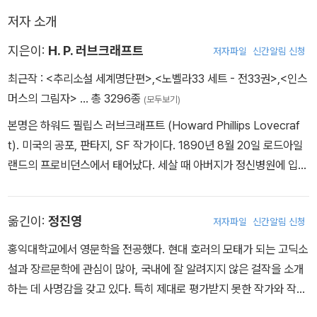
기까지 다양한 36편의 단편들을 실었다.
저자 소개
지은이:
H. P. 러브크래프트
저자파일
신간알림 신청
최근작 :
<추리소설 세계명단편>
,
<노벨라33 세트 - 전33권>
,
<인스
머스의 그림자>
… 총 3296종
(모두보기)
본명은 하워드 필립스 러브크래프트 (Howard Phillips Lovecraf
t). 미국의 공포, 판타지, SF 작가이다. 1890년 8월 20일 로드아일
랜드의 프로비던스에서 태어났다. 세살 때 아버지가 정신병원에 입원
하는 불행을 겪지만 외조부의 도움으로 비교적 유복한 유년시절을 보
내고, 어릴 적부터 방대한 독서를 통해 자기만의 상상력을 구축한 조
옮긴이:
정진영
저자파일
신간알림 신청
숙한 소년으로 자란다. 학창 시절 내내 소설 습작을 계속하지만 190
4년 외조부가 사망하자 신경 발작을 일으켜 고교 중퇴와 대학 진학
홍익대학교에서 영문학을 전공했다. 현대 호러의 모태가 되는 고딕소
포기라는 악몽을 맛본다. 낙담한 그는 폐쇄적인 생활을 통해 ‘괴이한
설과 장르문학에 관심이 많아, 국내에 잘 알려지지 않은 걸작을 소개
은둔자’로 매도되기까지 하나 더욱 독서와 창작에 몰두하며 그의 ‘기
하는 데 사명감을 갖고 있다. 특히 제대로 평가받지 못한 작가와 작품
이한 작품들’을 세상에 내보일 채비를 갖춘다. 점차 명성을 쌓아가던
을 조명해 독자의 주목을 받을 때 큰 보람을 느낀다. 옮긴 책으로 《죽