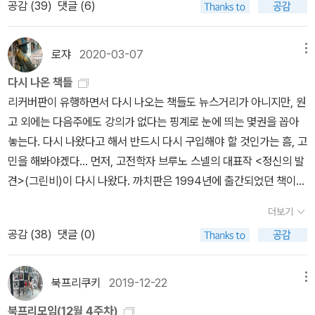
공감 (
39
)
댓글 (6)
이나 선한용 역본입니다. 개신교인이시라면 선한용 역을, 가톨릭 분
우스가 “신과 같은”이라고 묘사되거나, 아가멤논의 부인인 클뤼타임
젊은이들을 죽인 뒤 일리오스 앞에서 영광스런 헥토르의 창에 죽게
정, 나라를 지키기 위해 처절하게 노력하는 중년 헥토르의 모습을 맞
이시라면 성염 역을 추천합니다(가장 권위 있는 건 성염 역이지만)<
네스트라와 사통하여 전장에서 돌아온 아가멤논을 살해한 아이기스
될 것이오. 그러면 또 고귀한 아킬레우스가 그 때문에 화가 나서 헥토
춘다면, 우리는 오이디푸스가 풀었던 수수께끼의 답(答)에 가까이 갈
고백록> 해설서로는, 가토 신로 선생이 쓴 <아우구스티누스 고백록
토스를 묘사하면서는 “흠 없는”이라는 표현이 쓰이기도 한다는 것이
르를 죽일 것이오._호메로스, <일리아스>, 15권 59 ~ 68 호메로
로쟈
2020-03-07
메뉴
수 있을 것이다. 마치 연어와도 같은 우리의 삶. 추상적인 인생(人生)
강의>가 좋습니다. 저도 도움을 많이 받았던 책입니다.선한용 선생이
다. 지은이는 바로 이것이 고대 서사시를 읽기 어렵게 만드는 점 중 하
스(Homeros, BC 8세기 ? )의 <일리아스 Ilias>를 처음 읽게 된다
이라는 주제는 <일리아스>에서 신(神)에 의해 무구(武具)에 새겨
다시 나온 책들
쓴 <고백록 해설>은 안 읽었지만, 같이 리스트에 올려놓습니다. 다만
나라고 지적하면서, 이를 구송시(oral poetry) 이론을 통하여 설명
면 먼저 두 가지 점에서 놀라게 된다. 10년간 이뤄진 '트로이 전쟁' 중
지면서 구체화되고 이를 통해 우리는 일상으로 실현된 운명을 볼 수
리커버판이 유행하면서 다시 나오는 책들도 뉴스거리가 아니지만, 원
둘다 고백록 전체가 아니라 가토 선생은 10권까지만, 선한용 선생은
한다. 호메로스의 서사시가 문자 없이 창작되어 오랜 세월 입에서 입
불과 며칠을 다루고 있기에 많은 이야기들이 빠져 있다는 사실과 해
있다. 라이오스가 통치할 때 큰 재앙이 테바이를 엄습했다. 헤라가
고 외에는 다음주에도 강의가 없다는 핑계로 눈에 띄는 몇권을 꼽아
9권까지만 다룬 것이 아쉽습니다. <신국론> 혹은 <하나님의 도성>
으로 전해졌으며, 가객은 운율에 맞는 부분들을 외우고 있다가 공연
부학 강의를 연상시키는 전투의 잔혹한 묘사는 의외로 다가온다. 또
스핑크스(Sphinx)를 보냈기 때문이다. 스핑크스의 어머니는 에키드
놓는다. 다시 나왔다고 해서 반드시 다시 구입해야 할 것인가는 흠, 고
은 최초의 역사철학서 혹은 역사신학서입니다. 그만큼 서양철학사와
마다 다르게 짜서 내놓았는데, 이때 문맥에 상관없이 운율만 맞으면
한, 거창한 수식어를 잔뜩 달고 등장한 이름도 낯선 이들이 한 칼에 쓰
나이고 아버지는 튀폰이었는데 그녀는 여자 얼굴과 사자의 가슴과 발
민을 해봐야겠다... 먼저, 고전학자 브루노 스넬의 대표작 <정신의 발
서양신학사에서 중요한 텍스트라고 할 수 있습니다. 지금 읽어도 매
쓰이던 ‘공식구’들이 생겨나게 되었다는 것이다. 따라서 당대의 가객
러지고 무대 뒤로 사라지는 전투의 혼란스로운 상황은 작품 내내 지
과 꼬리, 새의 날개를 갖고 있었다. 그녀는 무사 여신들한테 수수께끼
견>(그린비)이 다시 나왔다. 까치판은 1994년에 출간되었던 책이
우 적확한 통찰들이 많습니다. '하나님 나라 신학'으로 유명한 김회권
들을 생각하면서 이런 공식구들을 본다면 이질감보다는 재미를 느낄
속된다. 때문에 독자들은 23권 파트로클로스의 장례식 전까지 전장
를 배운 뒤 피키온(phikion) 산에 앉아 테바이인들에게 그 수수께끼
다. 소개에 따르면, '브루노 스넬의 <정신의 발견>은 베르너 예거의
선생의 <하나님의 도성, 그 빛과 그림자>는 <신국론>을 읽을 때 큰
수 있을 것이라는 설명이다. 수많은 도시와 사람들을 만난 영웅, 오뒷
의 혼란스러운 상황에 버려져 있는 느낌을 받는다. 이런 상황에서 강
더보기
를 냈다. 그 수수께끼란, 목소리는 하나뿐이지만 처음에는 발이 네 개
<파이데이아>, 헤르만 프랭켈의 <초기 희랍의 문학과 철학>과 더불
도움이 됩니다. 김종흡 역본을 저본으로 전체 내용을 충실히 요약하
세우스 <오뒷세이아>의 맨 처음을 장식하고 있는 서시에서 주인공
재진의 <호메로스의 <일리아스>읽기>는 전투의 혼란스런 상황에
공감 (
38
)
댓글 (0)
인데 그 다음에는 두 개가 되었다가 그 다음에는 세 개가 되는 것이 무
어 20세기 서양고전문헌학 연구를 대표하는 3대 연구서 중 하나로
고, 각 권마다 소결론을 붙여 한계와 의의를 덧붙입니다. 배경 정보도
오뒷세우스는 “수많은 사람들의 도시들을 보았고 그들의 마음가짐을
서 독자를 꺼내준다. <신곡>에서 베르길리우스처럼. 이제 파트로클
엇이냐는 것이었다... 오이디푸스는 그것을 듣고 수수께끼를 풀었으
일컬어진다. <정신의 발견>은 1989년 우리나라에서 희랍문학과 로
잘 정리하여 <신국론>과 동시에 읽으면 좋을 것입니다.4. 공자 <논
알았”다고 서술되어 있다. 사실, 오뒷세우스의 모험 중에 ‘도시’라고
로스의 출정과 사르페돈의 죽음, 그리고 파트로클로스의 죽음에 뒤이
니 그의 말인즉 스핑크스의 수수께끼는 사람을 의미한다는 것이었다.
마문학의 연구가 본격적으로 시작된 이래 전공자들이 가장 열심히 읽
어> <논어>는 정말 번역본이 많죠. 어디까지나 제 주관으로 읽어볼
북프리쿠키
2019-12-22
메뉴
불릴 만한 곳은 두 곳(라이스트뤼고네스 인들의 땅과 나우시카아의
은 아킬레우스의 출정, 헥토르의 죽음과, 아마도 목마 계략에 의한 일
왜냐하면 사람은 어린아이 때는 사지로 기니까 발이 네 개고 어른이
은 책이며, 언어 속에 ‘인간 정신의 구조’가 마련되어 있음을 밝혀낸
만한 번역을 추려보았습니다. 이기동의 <논어강설>은 주희의 해석에
섬인 스케리아)뿐이었지만, 오뒷세우스가 돌아 다닌 여러 수준의 문
리오스의 함락이 모두 언급되었다. 제우스는 이렇게 해서, 테티스가
북프리모임(12월 4주차)
되면 두 발로 다니고 늘그막에는 그 밖에도 지팡이를 셋째 발로 의지