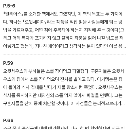
'리라이팅 클래식' 13권. 이 책은 <오뒷세이아>에 대한 안내서이자
P.5-6
해석서이다. 이미 전작인 <일리아스, 영웅들의 전장에서 싹튼 운명의
『일리아스』를 소개한 책에서도 그랬지만, 이 책의 목표는 두 가지이
서사시>를 통해서 독자들에게 <일리아스>의 원전을 읽는 재미를 선
다. 하나는 『오뒷세이아』라는 작품을 직접 읽을 사람들에게 읽는 방
사한 바 있는 강대진은 '리라이팅 일리아스'의 자매편 격이라 할 수 있
법을 가르쳐주고, 어떤 점에 주목해야 하는지 지적해 주는 것이다(그
는 이번 책을 통해서 인류 최초의 모험담이자 복수극인 <오뒷세이아
리고 더러 독자가 포기하지 않고 끝까지 작품을 읽어 나갈 방도를 적
>를 소개한다.
어넣기도 했는데, 지나친 개입이라고 생각하는 분이 있다면 이를 용
서하시기 바란다). 다른 목표는 앞의 것과 다소간 상충하는 것으로,
희랍어와 라틴어 고전들을 집중적으로 연구.번역.소개하고 있는 '정
당장은 작품을 직접 읽을 여유가 없는 사람들에게 작품의 전체적인
P.59
암학당'의 연구원이자, <고전은 서사시다> 등의 여러 저서와 대중적
틀과 내용을 요약해 주고, 특징들을 짚어 주는 것이다. 하지만 이런 목
오뒷세우스의 부하들은 소를 잡아먹고 파멸했다. 구혼자들은 오뒷세
인 강의 등을 통해 희랍고전에 대한 탁월한 안내자로서 호평을 받고
적으로 읽는 사람들도 언젠가는 작품을 직접 읽고 즐거움을 맛보기를
우스의 집에서 소를 잡아먹으며 잔치를 벌이고 있다. 아가멤논은 집
있는 지은이는 이번 책에서도 오랜 기간의 연구로 다져진 전문성과
기대한다.
에 돌아와 식사 접대를 받다가 제물 황소처럼 죽었다. 오뒷세우스는
특유의 대중적 글쓰기를 통해, 일반 독자들이 고전의 원전에 도전하
식사를 중시하지만 태양신의 소를 먹지 않아서 파멸을 면했다. 그는
면서 생긴 어려움들을 해소하고, 전문지식이 없으면 그냥 지나치기
구혼자들을 잔치 중에 처단할 것이다. 이 사건들은 논리적으로라기보
쉬운 대목들을 조목조목 짚어가면서, 작품을 풍부하게 읽을 수 있도
다는 이미지로써 연결되어 있다. 그리고 이 잔치, 식사, 소 잡기 등은
록 돕는다.
작품 곳곳에서 되풀이 되면서 전체를 하나로 묶어 주는 역할을 한다.
P.66
그러니 서시에서 오뒷세우스의 부하들이 모두 태양신의 소를 잡아먹
조금 전에 공식구에 대해 얘기했지만, 다시 한 번 확인하자면 지금 이