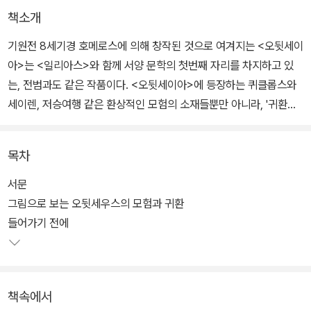
책소개
기원전 8세기경 호메로스에 의해 창작된 것으로 여겨지는 <오뒷세이
아>는 <일리아스>와 함께 서양 문학의 첫번째 자리를 차지하고 있
는, 전범과도 같은 작품이다. <오뒷세이아>에 등장하는 퀴클롭스와
세이렌, 저승여행 같은 환상적인 모험의 소재들뿐만 아니라, '귀환과
복수'라는 작품의 주요 주제 또한 시대와 장르를 가리지 않고 다양한
작품들 속에서 무수히 변주되고 반복되어 왔다.
목차
아이스퀼로스, 오비디우스, 베르길리우스 등 고전기의 작가들부터,
서문
단테의 <신곡>과 제임스 조이스의 <율리시스>를 거쳐, 오늘날의 만
그림으로 보는 오뒷세우스의 모험과 귀환
화, 게임, 애니메이션, 장르소설에 이르기까지 수많은 작품들이 '고전
들어가기 전에
중의 고전'인 <오뒷세이아>로부터 소재와 영감을 빌려 왔다. 이런 의
미에서 <오뒷세이아>는 그야말로 서양 문화의 보고(寶庫)라 할 수
있을 것이다.
책속에서