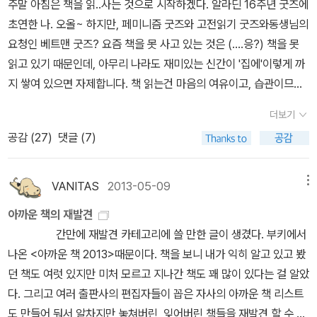
주말 아침은 책을 읽..사는 것으로 시작하겠다. 알라딘 16주년 굿즈에
시인만의 상상력을 동원하여 신의 창조와 구원, 사탄의 유혹, 인간의
지 마시오.'_ 호메로스, <오뒷세이아>, 11권 482 ~ 486 오뒷세우
이 그의 노래를 듣기 위해 그의 주변으로모여들었고, 나무들 조차도
세이아』를 읽겠다면, 『일리아스』 못지않게 희랍 비극 작품들을 읽는
초연한 나. 오올~ 하지만, 페미니즘 굿즈와 고전읽기 굿즈와동생님의
타락을 그린 서사시입니다. 조신권 역과 이창배 역이 평가가 좋습니
스의 말은 약간 위로의 색깔을 띠고 있다... 사실 이 대목은 <일리아스
그의 노래를 듣기 위해 가지를 오르페우스 쪽으로 늘어뜨렸다고 한
것도 중요하다. 하지만 그런 준비를 다 갖추자면 한이 없으니 그저 기
요청인 베트맨 굿즈? 요즘 책을 못 사고 있는 것은 (....응?) 책을 못
다. C.S.루이스의 <실낙원 서문>은 매우 차근차근 실낙원을 읽을 때
>의 이상에 맞서는 새로운 이상을 보여 주기 위한 것이다... 저승의 왕
다. 노래로 뱃사람들을 유혹하여 목숨을 빼앗는다는 세이렌들도 그의
회 닿는 대로 아무데서나 얼른 시작하라는 게 나의 충고다(p. 40)
읽고 있기 때문인데, 아무리 나라도 재미있는 신간이 '집에'이렇게 까
필요한 요소들을 알려주고 해설합니다. 최재헌의 <다시 읽는 존 밀턴
이라도 살아 있는 가난한 집 머슴보다 못하다는 것이다. 영원한 명성
노래 앞에서는 명함 조차 내밀지 못했다. 노래 잘하는 남자에게는
『오뒷세이아』는 기원전 8세기 희랍 땅에서 만들어진 서사시(이야기
지 쌓여 있으면 자제합니다. 책 읽는건 마음의 여유이고, 습관이므로,
의 실낙원>도 좋은 참고자료입니다. 참고로 이창배 역은 범우사판과
을 위하여 죽음을 선택하던 <일리아스>의 전사들과는 너무나도 다른
예쁜 여자들이 잘 따르는 법(물론 예외도 많다만…. 내 친구 중에도…
시)로서, 현재 남아 있는 것으로는 유렵 최초의 문학 작품이다. 작품
오늘 아침은 책을 읽는 것으로 시작하겠다. 음.. 그 전에 책을 사고. 같
동서문화사판이 있는데, 범우사판이 동서문화사판의 오류 등을 바로
생각이다.(p339)... 손상된 명예 앞에서, 부당하게 주어진 운명 앞에
-_-) 오르페우스의 아내는 이름 마저도 아름다운숲 속의 님프였던 에
더보기
분량은 약 1만 2천 줄로 보통 두께의 책 한 권에 다 들어갈 정도이다.
이 골라요.페미니즘 이벤트 http://www.aladin.co.kr/events/we
잡고 낸 판본이라니, 범우사판을 읽을 것을 권합니다. 11. 움베르토 에
서 화산처럼 폭발하던 <일리아스>의 영웅들은 이제, 이렇게 온건하
우리디케였다. 하지만 이 인물 좋고 노래 잘하는 부부 앞에 신혼의 단
공감 (
27
)
댓글 (7)
전체는 스물네 개의 권으로 나뉘어 있으며, 전통적으로 각 권은 희랍
vent_book.aspx?pn=150709_changbi 읽어볼만한 책들 되게
코 <장미의 이름> 움베르토 에코의 소설 <장미의 이름>은 현대의
고 인간적이고 스케일 작은 생활인들이 되었다._ 강대진,<오뒷세이
꿈은 오래 지속되지 못했다. 에우리디케가 뱀에 물려 그만 세상을 떠
어 소문자로 표시되어 왔다. 예를 들어 δ149라고 되어 있으면 『오뒷
많습니다. GO WILD SPEAK LOUD THINK HARD에 대해서
고전입니다. 강유원 박사가 <장미의 이름>으로 강의한 책이 있는데,
아, 모험과 귀향, 일상의 복원에 관한 서사시>, p340 내가 이렇게 말
나고 만 것이다(자나깨나 뱀조심… ㅠㅠ). 노래는 커녕 식음을 전폐하
세이아』 4권 149행'이란 뜻이다.(한편 『일리아스』의 각 권은 대문자
는 지난번에도 말한 적 있는데, 장동민이 한혜진한테 제일 싫어하는
그 책은 절판되었습니다. 대신 같은 글이 <책 읽기의 끝과 시작> 부
VANITAS
2013-05-09
메뉴
하자 그는 지체 없이 이런 말로 대답했소. '죽음에 대해 내게 그럴싸하
고 죽은 아내의 죽음을 목놓아 슬퍼하던 우리의 오르페우스 선수, 용
로 표시하는 것이 전통이어서, 책 제목 없이도 Δ149라고 되어 있으
타입이라며, '설치고!, 말하고! 생각하고!' 라고한걸 페미니즘 구호로
록에 '아주 긴 서평'이라는 이름으로 수록되어 쉽게 구하여 읽을 수 있
게 말하지 마시오, 영광스런 오뒷세우스여! 나는 세상을 떠난 모든 사
감하게도 저승세계까지 아내를 찾아 나선다. 무기라곤 오로지 리라라
아까운 책의 재발견
면 '『일리아스』 4권 149행' 이란 뜻이다.)(p. 40) 이 작품은, 트로
만든거다. 트위터에서 #나는페미니스트입니다 태그를 비롯해서 'GO
게 되었습니다.
자들을 통치하느니 차라리 지상에서 머슴이 되어 농토도 없고 재산도
는하프 비숫한 악기 하나와 아내에 대한 사랑, 그리고 공기반 소리반
간만에 재발견 카테고리에 쓸 만한 글이 생겼다. 부키에서
이아 전쟁에 참가했던 영웅이, 바다를 떠돌며 모험을 겪은 후 20년
WILD,SPEAK LOUD,THINK HARD' 프로젝트가 다양한 분들의
많지 않은 가난한 사람 밑에서 품이라도 팔고 싶소이다._호메로스, <
의 절묘한 조화를 이룬 꿀성대밖에 없었다. 살아서는 인간이 들어갈
나온 <아까운 책 2013>때문이다. 책을 보니 내가 익히 알고 있고 봤
만에 집에 돌아와, 자기아내에게 구혼하면서 자기 집 재산을 먹어치
재능기부로 진행되었고, 굿즈로 만들어진 경우에는 수익금을 기부했
오뒷세이아>, 11권 487 ~ 491 '나는 율리시스 속에 너무나 많은 수
수 없는 저승세계였지만 오르페우스의 연주와 노래는 하데스의 저승
던 책도 여럿 있지만 미처 모르고 지나간 책도 꽤 많이 있다는 걸 알았
우고 있는 횡표한 무리들을 처단하는 걸 주된 내용으로 한다. 간단히
다. @wild_project의 경우 3차(성폭력 상담소 여성의 전화)까지 후
수께끼와 퀴즈를 감춰 두었기에, 앞으로 수 세기 동안 대학 교수들은
세계 마저 순순히 문을열어줄 정도로 감동적이었나 보다(훗날 글룩이
다. 그리고 여러 출판사의 편집자들이 꼽은 자사의 아까운 책 리스트
줄이자면 '오뒷세우스의 모험과 복수'다. 이것이 『오뒷세이아』의 중심
원이 끝났다. 알라딘에서는 트위터에서 페미니스트들이 열정과 아이
내가 뜻하는 바를 거론하며 분주할 것이다. 이것이 나의 불멸을 보장
란 작곡가가 오페라 <오르페우스와 에우리디케>에서 “무엇을 할수
도 만들어 둬서 알차지만 놓쳐버린, 잊어버린 책들을 재발견 할 수 있
주제 두 가지이다.(p. 43) 이 작품 마지막에 다시 선 질서는 단순한