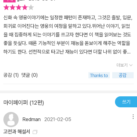
독자들이 <오뒷세이아>를 더 풍부하고 재미있게 읽을 수 있도록 돕
고 있다. 특히 지은이는 몇 가지 오해와 작품 배경에 대한 이해 부족이
신화 속 영웅이야기에는 일정한 패턴이 존재하고, 그것은 출발, 입문,
독자들이 <오뒷세이아>에 접근하는 것을 막고 있다고 지적한다. ▶
회귀로 이어진다는 영웅의 여정을 말하고 있다.뛰어난 이야기, 읽었
<오뒷세이아>는 <일리아스>의 후속편이다? <오뒷세이아>는 흔히
을 때 집중하게 되는 이야기를 쓰고자 한다면 이 책을 읽어보는 것도
<일리아스>의 후속편처럼 취급되어져 왔고, 따라서 ‘전편’인 <일리
좋을 듯싶다. 때론 기능적인 부분이 재능을 돋보이게 해주는 역할을
아스>를 읽기 전에는 <오뒷세이아>에 도전할 수 없다는 인식이 많
하기도 한다. 선천적으로 타고난 재능이 있다면 더할 나위 없이 좋겠
다. 물론 <일리아스>의 배경이 되는 트로이아 전쟁이 끝나고, 참전
지만 그런 이야기꾼이 아니라면 여기에 나온 원칙을 참고해볼만 하
영웅 중 한 명인 오뒷세우스가 귀향하는 내용을 담고 있기 때문에 작
더보기
다. 만약 주인공에게 시련이 없다면 이야기는 지루해지기 때문이다.
품 배경의 시간 순으로는 <오뒷세이아>가 나중에 위치하는 것이 맞
공감 (
1
)
댓글 (0)
주인공이 원하는 것을 얻기 위해 싸우는 과정이 드라마다. 갈등의 주
겠지만, 그 구성이나 내용의 측면에서, 그리고 큰 주제의 차이에서 두
체는 언제나 주인공이며 싸움의 형태를 결정하는 것이 바로 주인공이
작품은 별개의 작품으로 읽혀야 한다는 것이 지은이의 주장이다. 오
가진 캐릭터이다.여기서 한 가지 짚고 넘어가야 할 점이 있다. 우리는
히려 수많은 인물들이 그저 ‘전장에서 죽기 위해’ 한 번씩만 등장하는
쓰기
마이페이퍼 (12편)
왜 이야기를 만들고 싶어 하는가?이다. 일상은 특별할 것이 없다. 하
<일리아스>에 비해 등장인물들의 수도 적고, 각각의 사건들이 다이
지만 이야기라면 다르다. 그래서 이야기를 만들고 싶고, 남과 나누고
내믹하면서도, 전체 구성은 간결해서 <오뒷세이아>를 먼저 읽고 <일
Redman
2021-02-05
메뉴
싶어 한다. 내 이야기가 상대에게 집중과 공감을 불러일으키려면 이
리아스>에 도전하는 것도 희랍 서사시를 읽는 하나의 방법이라는 것
야기를 전달하는 방식이 더 중요해진다. 위의 책은 그런 점에서 성공
고전과 해설서
이다. ▶ <오뒷세이아>는 오뒷세우스의 모험 이야기? 흔히 독자들이