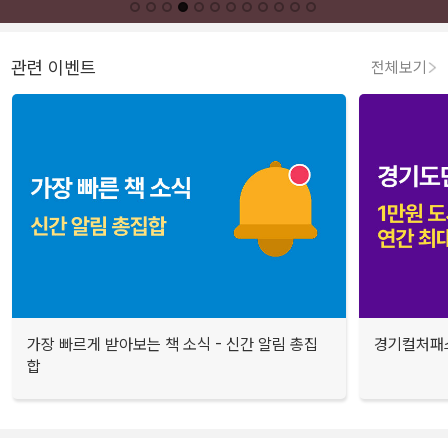
관련 이벤트
전체보기
가장 빠르게 받아보는 책 소식 - 신간 알림 총집
경기컬처패스
합