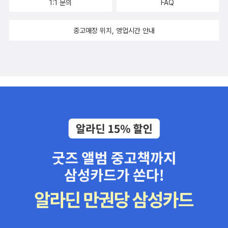
1:1 문의
FAQ
방향이기 때문에 땅으로 처지면 죽음을 당하는 것으로 되어 있다._ 강
부를 수가 없었을 것이다. 그런데 여인들은 그런 오르페우스를 그냥
기업은 누구의 것인가>도 빠뜨려서는 안된다. 6. 과학 <얽힘의
대진, <호메로스의 <일리아스>읽기>, p232 죽음을 받아들이기는
놔두지 않았다. 자신들을 위해노래를 불러 달라고, 자신들을 사랑해
시대>는 과학책 읽는 독자가 많았으면 아까운 책으로 선정되지 않았
중고매장 위치, 영업시간 안내
하지만, 시인은 아킬레우스를 한 단계 성장시킨다. 바로 <일리아스>
달라고 밤낮으로 오르페우스에게 애원했다. 그러나 남산 위의 저 소
을 괜찮은 책이다. 이 분야에 거의 문외한이긴 하지만 그쪽을 전공하
24권에서 아킬레우스는 아들을 잃은 프리아모스 왕을 동정하는 모습
나무처럼 독야청청 절개를 지키던 오르페우스는 결국 이 철없는 여자
는 친구가 이 분야에선 좋은 책이라고 일러줬다. 역시나 뇌과학에 관
을 통해서다. 가진 자의 여유라고 볼 수도 있겠지만, 아킬레우스 입장
사생팬들에게 죽임을 당한다. 목이 잘리고 강에 던져진 것이다. 존 윌
한 책도 포함이 됐다. 과학 분야도 괜찮은 책이 많은데 리스트가 아쉽
에서는 자신의 목숨과도 같은 파트로클로스와 바꿀 수 없었기에, 헥
리엄 워터하우스의 그림 < 오르페우스의 머리를 발견하는님프>는 바
다. 7.편집자가 뽑은 우리 출판사 아까운 책
토르를 잃은 프리아모스의 슬픔에 공감했다고 보는 편이 더 나을 것
로 죽은 오르페우스의 모습을 묘사한 것이다. 이 어처구니 없는 죽
각 출판사 편집자들이 뽑은 책에서는 자사가 편
이다. 마침내 고귀한 아킬레우스는 실컷 울어 울고 싶은 욕망이 그의
음은 그래도 나름 해피엔딩으로 끝이 난다. 죽어서저승세계로 간 오
집한 책들에 대한 노고와 회한이 그대로 묻어있는 듯 하다. 특히 <예
마음과 사지에서 떠나자 자리에서 벌떡 일어나 노인의 손을 잡고 일
르페우스가 하데스 왕과 페르세포네 왕비의 배려로 다시 에우리디케
술의 조건>이나 <진리와 방법>, <영국 노동운동의 역사>, <성찰하
으켜 세우더니 노인의 흰 머리와 흰 수염을 불쌍히 여겨 그를 향해 이
를 만나게 된 것이다. 살아서 같이 행복한 것과 죽어서 영원히 같이 행
는 삶>, <한중일이 함께 쓴 동아시아 근현대사>, <헌법 사용 설명서
렇게 물 흐르듯 거침없이 말했다. '아아, 불쌍하신 분! 그대는 마음속
복한 것. 어느 것이더 낫냐를 따지는 것은 무의미한 일일 것이다. 돌
>, <과학을 성찰하다>의 경우 나도 강추하고 싶은 책 중 하나다.
으로 많은 불행을 참았소이다...(513 ~ 518)... 아무리 괴롭더라도 우
아보지 말라고 하면 끝까지 돌아보지 말아야 한다. “앞으로는 내가
리의 슬픔은 마음속에 누워 있도록 내버려둡시다. 싸늘한 통곡은 아
퇴근하고 집에 일찍 들어오라고하면, 그 누가 뒤에서 당신 이름 부르
무런 도움도 되지 않을 테니까요. 그렇게 신들은 비참한 인간들의 운
며 술 마시자고 해도 절대 뒤를 돌아보면 안 되요. 알았죠? ~~
명을 정해놓으셨소. 괴로워하며 살아가도록 말이오. 하나 그분들 자
~ “ 마눌님의 2016년 새해 신년사다. 아마 지엄하신 그 분부를 어기
신은 슬픔을 모르지요._ 호메로스, <일리아스>, 24권 522 ~ 52
고 뒤를 돌아보게 되면 오르페우스처럼 대형 참사가 나를 기다릴 것