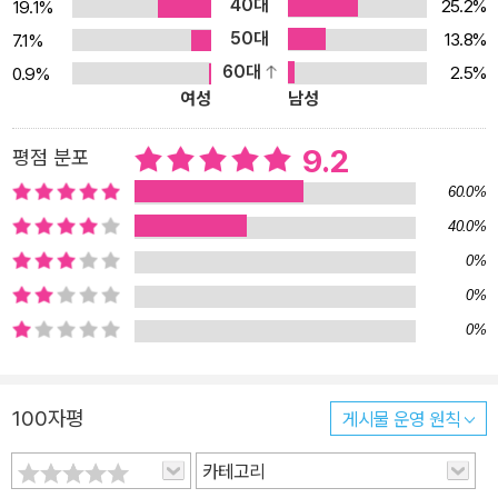
40대
25.2%
19.1%
히 변주되고 반복되어 왔다. 아이스퀼로스, 오비디우스, 베르길리우
50대
13.8%
7.1%
스 등 고전기의 작가들부터, 단테의 <신곡>과 제임스 조이스의 <율
60대
2.5%
0.9%
리시스>를 거쳐, 오늘날의 만화, 게임, 애니메이션, 장르소설에 이르
여성
남성
기까지 수많은 작품들이 ‘고전 중의 고전’인 <오뒷세이아>로부터 소
재와 영감을 빌려 왔다. 이런 의미에서 <오뒷세이아>는 그야말로 서
9.2
평점 분포
양 문화의 보고(寶庫)라 할 수 있을 것이다. 이 책 <오뒷세이아, 모험
60.0%
과 귀향, 일상의 복원에 관한 서사시>(이하 ‘리라이팅 오뒷세이아’)는
40.0%
<오뒷세이아>에 대한 탁월한 안내서이자 해석서이다. 이미 전작인 <
0%
일리아스, 영웅들의 전장에서 싹튼 운명의 서사시>를 통해서 독자들
에게 <일리아스>의 원전을 읽는 재미를 선사한 바 있는 강대진은 ‘리
0%
라이팅 일리아스’의 자매편 격이라 할 수 있는 이번 책을 통해서 인류
0%
최초의 모험담이자 복수극인 <오뒷세이아>를 소개한다. 희랍어와 라
틴어 고전들을 집중적으로 연구·번역·소개하고 있는 <정암학당>의
100자평
게시물 운영 원칙
연구원이자, <고전은 서사시다> 등의 여러 저서와 대중적인 강의 등
을 통해 희랍고전에 대한 탁월한 안내자로서 호평을 받고 있는 지은
카테고리
이는 이번 책에서도 오랜 기간의 연구로 다져진 전문성과 특유의 대