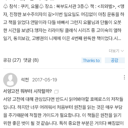
책이라는 평가를 받는다.' 소개에서 언급된 <파이데이아>는 지난해
만 매달리지 않았다는 평가를 받습니다. 미야자키 이치사다는 90년
명을 가진 곳들을 모두 ‘도시’라고 보아 준다면 이 구절이 꼭 틀린 것
청하고 자기가 약속한 것을 이루리라고 덧붙인다. 이런 식으로 아킬
♧ 참석 : 쿠키, 요물♧ 장소 : 북부도서관 3층♧ 책 : <죄와벌>, <맹
하기 때문이라는 것이었다. _ 아폴로도스, <원전으로 읽는 그리스 신
부터 번역본이 나오기 시작했고, <초기 희랍의 문학과 철학>은 진즉
대 세계적인 중국사 연구가였죠. 리링은 고문헌학, 고고학, 고문자학
만은 아니라는 것이 지은이의 설명이다. 오뒷세우스의 여행이 여러
레우스의 소망을 이루리라고. 하지만 파트로클로스가 죽는 것은 아킬
자, 진정한 보수주의자의 길>이번 일요일도 어김없이 아침 운동을 하
화>, 제3권 8, p210 <일리아스>에서 헤파이스토스가 아킬레우스를
번역되었다. 세 번역 모두 김남우 박사가 번역에 참여한 공통점이 있
에 정통한 학자라고 합니다. 배병삼의 논어 해석도 매우 인상적이었
단계의 질서를 가진 여러 사회들을 순방한 것으로 보아야 한다는 것
레우스가 바랐던 것이 아니다. 그리고 여기 한 가지 미래의 중요한 사
고 책을 읽었다.연말이라 다들 바빠서 그런지 요물님과 단둘이 오붓
위해 만들었던 방패. 그 안에 구체적으로 새겨진 인생의 모습. 이는 우
다. 고전 리라이팅 시리즈 가운데 강대진 박사의 <호메로스의 '오뒷
습니다. 각각 동양철학 연구자, 역사학자, 고문헌학자, 유교 정치사상
이다. 서로 모이지도 않고(사회 조직의 정도가 낮고), 손님을 잡아먹
건이 언급되지 않았으니, 바로 아킬레우스 자신의 죽음이다._ 강대진,
한 시간을 보냈다.맹자는 리라이팅 클래식 시리즈 중 고미숙의 열하
리의 삶이 인생에 형상화된 것을 의미하는 것이 아닐까. 또한, 아킬레
세이아' 읽기>(그린비)도 이번에 개정판이 나왔다. 앞서 <일리아스
연구자의 번역입니다. 각자 특색이 있으니 어떤 것을 읽어도 무방하
는 퀴클롭스들의 땅부터, 조직이 잘 된 평화로운 사회로 손님을 환대
<호메로스의 <일리아스>읽기>, p362 노래하소서, 여신이여! 펠레
일기, 동의보감, 고병권의 니체에 이은 4번째 완독한 책이었다.시리
우스와 함께 전장(戰場)으로 가는 방패와 그 안에 새겨진 삶은 바로
읽기> 개정판이 나왔던 것과 같은 맥락. 두 권 모두 호메로스 서사시
겠습니다. 이토 진사이는 오규 소라이와 함께 에도 시대 일본에서 가
하는 파이아케스 인들에 이르기까지, 다양한 형태의 사회를 돌아다니
우스의 아들 아킬레우스의 분노를, 아카이오이족에서 헤아릴 수 없이
즈 총 16권중에 10권을 모았는데 나머지 6권은 중고 매물이 거의 나
삶이라는 전쟁터로 가는 우리의 모습이 아닐런지. 이 시점이 아킬레
에 대한 친절한 가이드북으로 활용할 수 있다. <일리아스 읽기>는 오
장 중요한 철학자입니다. 그는 '仁'(사랑)을 바탕으로 공자 사상의 진
더보기
면서, 오뒷세우스는 각각의 상대와 서로 얼마만 한 이해력과 분별을
많은 고통을 가져다주었으며 숱한 영웅들의 굳센 혼백들을 하데스에
오질 않는다. ▶ 요물님이 찍어준 사진▶ 현재 모은 리라이팅클래식
우스가 파트로클로스를 잃고 나간 복수전이라는 점에서 이 무구에 새
래 전 <일리아스> 강의 때 도움을 받았던 책이기도 하다. 신학자이
의를 재해석하며, 주자학을 비판합니다. 참고할만한 해석이라 생각하
갖추었는지를 시험하고 평가한다. 이렇게 여러 사회에서 여러 마음을
공감 (
27
)
댓글 (8)
게 보내고 그들 자신은 개들과 온갖 새들의 먹이가 되게 한 그 잔혹한
시리즈(빨간하트는 5점, 파랑색은 그 이하로 표시해둠)완독한 4권을
겨진 삶은 가치를 잃고 번민하는 인생의 좌절일 수도 있겠다는 생각
자 저술가 김용규 박사의 <설득의 논리학>(웅진지식하우스)도 13년
여 같이 소개합니다.5. 노자 <도덕경> 노자 역시 번역본이 셀 수 없
알아 본 영웅이 이제 무질서로 혼란한 고향 이타케로 돌아와, 다시 질
분노를!_호메로스, <일리아스>, 1권 1 ~ 5 아킬레우스가 어머니에
개인적인 평점 순으로 줄 세우라면 고병권 <니체...> → 고미숙 <열
이 든다. 마지막으로, 아킬레우스 사후에 이 방패를 갖게되는 오뒷세
만에 개정판이 나왔다. '지난 10년간 가장 많이 읽힌 논리 베스트셀
이 많이 나와있습니다. 그중에서 읽어볼만한 번역은,노자 철학을 이
서 잡힌 사회를 재건한다는 것이다. 다른 한편으로 오뒷세우스의 모
게 탄원하는 첫 마디는, 이 작품에서 풀어야 하는 아킬레우스의 문제
하일기...> → 고미숙 <동의보감> → 이혜경 <맹자...> 순이 되겠다.
우스의 귀환과 함께 삶이라는 전쟁도 끝나는 것은 아닐까. 시인(詩
석천
2017-05-19
메뉴
러, 설득력 높은 말하기와 글쓰기 비법을 알려주는 실용적인 논리학
해하는 데 필수적인 왕필 주가 수록된 김학목 역과 임헌규 역, 이강수
험을 기원전 8세기 식민할 땅을 찾아 헤매던 희랍인들의 역사적 체험
중 하나와 연관되어 있다. '어머니, 당신은 나를 단명하도록 낳아 주셨
맹자는 다루는 내용 자체가 좀 평이해서 기대치에 못 미쳤다.아래는
人)이 실제 <오뒷세우스> <일리아스>를 통해 삶의 치열함을 이야
교양서 <설득의 논리학>의 개정증보판. 인문학 전 분야를 넘나들며
역, 리링입니다. 임현규 역은 왕필 주는 없지만, 죽간본 번역되어 도움
서양고전 뭐부터 시작할까?
이 담겨 있는 것으로 보는 입장도 있다. 실제로 이 작품에서 오뒷세우
으니'(1:352). 이 작품은 인간들이 죽음이라는 운명을 어떻게 수용하
리라이팅클래식 시리즈 총 16권이니 참고하시기 바랍니다.(※ 6편 -
기하고자 했는지는 잘 모르겠다. 그렇지만, 코로나 19로 인해 격랑에
철학의 대중화를 이끈 저자는 현대인의 삶의 키워드인 ‘설득’에 초점
이 됩니다. 그리고 해제까지 충실하여 다른 해설서 대신에 이 책을 읽
서양 고전에 대해 관심있다면 반드시 읽어봐야할 호메로스의 저작들
스가 닿는 땅들에 대한 묘사는 대부분 좋은 항구를 갖추고 있고 먹을
게 되었는지 보여 준다._ 강대진, <호메로스의 <일리아스>읽기>, p
논어에 대한 책이 아직 출판 안되었는데, 아마 안 나올수도 있을 듯 합
시달리며 일상으로의 복귀를 꿈꾸는 요즈음에는 이런 모습으로 다가
을 맞춰 논리학 이야기를 체계적이고 이해하기 쉽게 풀어나간다.'당장
을 것을 추천합니다. 리링의 <노자>도 참고하면 좋은 해설서라고 생
입니다. 하지만 너무 어려워서 처음부터 원전을 읽는 것은 매우 부담
것이 풍부한 좋은 식민지의 조건을 가지고 있는 것으로 묘사되기 때
74 널리 알려진 대로 <일리아스>는 아킬레우스의 '분노'로 시작하지
니다.)
온다. 언젠가 다시 <일리아스> <오뒷세이아>를 읽는다면 분명 다른
눈에 띄는 책들만 골라보았다...20. 03. 07.
각합니다. 6. 후쿠자와 유키치 <문명론 개략> 후쿠자와 유키치는 일
을 주기때문에 적절한 가이드가 필요합니다. 이 책들은 원전을 읽기
문이다. 방문자들을 잡아먹는 퀴클롭스와, 방문자들을 환대하고 결혼
만 끝까지 이어지지는 않는다. 전우 파트로클로스가 죽은 이후 그는
의미를 주겠지만... [사진] Shield of Achilles(출처 : 위키백과) 거기
본 근대에서 가장 중요한 사상가라고 할 수 있습니다.<문명론 개략>
위한 좋은 벗이 될 것 같습니다. 특히 중요한 부분은 거의다 빠짐없이
까지 권하는 파이아케스 인들을 대비시켜, 고대 희랍의 식민 개척자
아가멤논에 대한 분노를 접고 복수를 맹세한다. 신의 아들 아킬레우
에 그는 대지와 하늘과 바다와 지칠 줄 모르는 태양과 만월(滿月)을