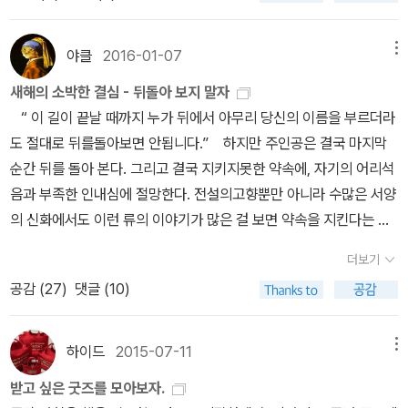
설을 덧붙여 다른 책 없이 이 책만 있어도 꼼꼼하게 읽어도 될 듯합니
고대 그리스의 영광과 몰락은 고대 그리스의 역사를 이해하는데 매우
갈 것이고 죽음은 신들이 원하는 아무 때에나 받겠다고 다짐한다. 자
수확기가 되면 이 길로 해서 들어갈 수 있었다. 처녀 총각들은 신이 나
은 보통 고전을 상친하는 그들에 '낚여서' 원작에 도전하지만 결국 실
다. 다만, 완역은 아닙니다.8. 칼 마르크스, 프리드리히 엥겔스 <공산
많은 도움이 될 것 입니다.
신은 죽음을 받겠다, 하지만 그 전에 훌륭한 명성을 얻고야 말겠다._
서 엮은 바구니에 꿀맛 같은 과일을 담아 나르고 있었다... (이하 중
패하고 만다. 우리 사회에서는 뭔가를 모른다고 인정하는 것이 매우
야클
2016-01-07
메뉴
당 선언> <공산당선언>도 많은 중요한 텍스트입니다.읽어볼만하다
강대진, <호메로스의 <일리아스>읽기>, p432 <일리아스>에서 아
략) _호메로스, <일리아스>, 제18권 483 ~ 612
부끄러운 일로 되어 있어서, 누구도 고전이 읽기 어렵다는 것을 말하
고 생각하는 번역은 다음과 같습니다. 영어본 펭귄클래식 <Commu
킬레우스는 당당하게 불멸의 명성을 선택한다. 필멸의 인간이 불멸의
새해의 소박한 결심 - 뒤돌아 보지 말자
지 않는다. 하지만 나는 바로 이 어려움을 솔직하게 인정하는 데서 시
nist Manifesto>는 본문 분량과 맞먹는 해설을 제공합니다. 그래서
삶을 살 수 있다면 그것은 역사(歷史)에 이름을 남기는 일이기에 아
“ 이 길이 끝날 때까지 누가 뒤에서 아무리 당신의 이름을 부르더라
작해야 한다고 생각한다.(p. 6) 작품을 읽어나가는 데서 겪는 어려
같이 추천해봅니다. 강유원 박사의 강독 강의를 엮은 것이 있습니다.
킬레우스의 선택을 나쁘다고만 하기는 어렵다. 그렇지만, <일리아스
도 절대로 뒤를돌아보면 안됩니다.” 하지만 주인공은 결국 마지막
움과는 별도로 의미의 문제가 있다. 많은 독자들이 직접 작품을 읽으
품절이긴 하지만, 아직 중고로 쉽게 구할 수 있습니다.9. 투퀴디데스
>의 시대로부터 얼마지나지도 않은 <오뒷세이아 Odysseia>의 시
순간 뒤를 돌아 본다. 그리고 결국 지키지못한 약속에, 자기의 어리석
면서는, 전문가들이 칭찬한 것 같은 '좋은 점'을혼자 찾아내기가 또 만
<펠로폰네소스 전쟁사> 투퀴디데스의 <펠로폰네소스 전쟁사>에
대에 이르면 벌써 그가 열망한 불멸의 명성이, 필멸의 명성으로 바뀌
음과 부족한 인내심에 절망한다. 전설의고향뿐만 아니라 수많은 서양
만치 않다. 그래서 끈기 있는 독자가 완독에 성공한 경우에도 얻은 것
대해서는 얼마 전에 서평도 썼습니다. 전쟁사, 정치사, 역사학 서술의
는 것을 확인할 수 있다. 과연 시대를 초월한 불멸의 가치란 있는 것일
의 신화에서도 이런 류의 이야기가 많은 걸 보면 약속을 지킨다는 것
은 다소의 성취감뿐, 처음에 기대했던 감동이나 고전의 진가를 발견
고전.그러나 문체가 어렵기도 하고, 생소한 이름과 지명의 나열에 혼
까? 그런 면에서 모든 고난과 유혹을 무릅쓰고 집으로 돌아가는 <오
과 ‘하지말라는 금기사항을 끝까지 참고 버티기’ 란 참으로 어려운 일
했다는 확신은 갖기 어렵다. 이 역시 도움이 필요한 대목이다. 어떤 부
더보기
자서 읽기에는 힘든 것도 사실입니다. 게다가 국가 간에 서로 얽히고
뒷세이아>의 내용은 불멸의 가치에 대한 무상함을 말하는 듯하
인가 보다. 그리스 신화에서 한 노래 하는 것으로 유명했던 오르페우
분이 예로부터 주목 받으며 어떤 풍성한 해석을 끌어 모았는지, 그 부
공감 (
27
)
댓글 (10)
설킨 그 복잡한 구도.. 도널드 케이건의 <펠로폰네소스 전쟁사>는 그
다. '펠레우스의 아들 아킬레우스여, 아카이오이족 가운데 가장 강력
스는 우리가 흔히 뮤즈(Muse)라 부르는 무사이의 아홉 자매 중 한
분의 영향이 얼마나 크고 깊은지도 설명이 있어야 하는 것이다. 그래
러한 어려운 점을 보완해 줍니다. 동저자의 <투퀴디데스, 역사를 다
한 자여!(478) 어느 누구도 예전 그대처럼 행복하지 못했고 앞으로
명인 칼리오페의 아들이었다. 엄마부터가이름난 그리스 가요계의 스
서 나는 흔히 그냥 즐겁게 읽고 넘어가는 영웅의 모험들이 어떤 의미
시 쓰다>는 결이 좀 다르긴 하지만, 투퀴디데스에 대한 의미 있는 정
도 그럴 것이오. 그대의 살아생전 우리들 아르고스인들은 그대를 신
타이다 보니 아들 역시 노래방에서 부르는 노래 마다 100점이었고
하이드
2015-07-11
메뉴
를 지니는 지, 여러 해석들을 소개하고자 한다. 그런 해석들을 접하면
보들을 얻을 수 있습니다.10. 존 밀턴 <실낙원> 존 밀턴의 <실낙원>
처럼 추앙했고, 지금은 그대가 여기 사자들 사이에서 강력한 통치자
청중들의 앵콜 요청이쏟아지는 그리스 신화 최고의 ‘카수’였다. 어느
서, 독자들은 왜 이 작품이 이렇게 오래 읽히고, 왜 그렇게 자주 추천
받고 싶은 굿즈를 모아보자.
은 단언컨대 최고의 영미 서사시라고 생각합니다. 창세기 1~3장은
이기 때문이오. 그러니 아킬레우스여, 그대는 죽었다고 해서 슬퍼하
정도였냐면 오르페우스가 노래를 부르면 숲 속을 노닐던 모든 동물들
되는지 이해하게 될 것이다.(p. 7) 철저히 준비를 갖춘 후에 『오뒷