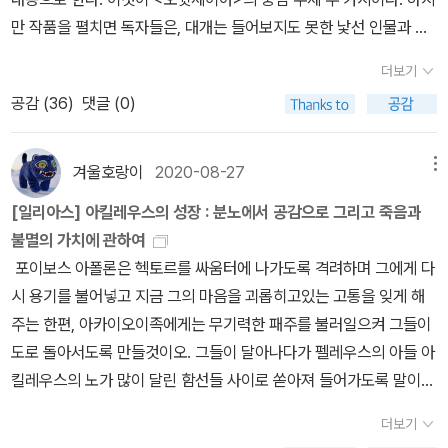
의> 시리즈입니다. 강의니 만큼, 여러 책을 다룹니다만, 원전을 직접
도 하다. 또한 ‘텔레마키아’는 전체적인 구조의 측면에서도 중요한 역
만 작품을 펼치면 독자들은, 대개는 들어보지도 못한 낯선 인물과 마
인용하고, 또 책의 주제의식과 당시 시대적 배경, 구조 등을 매우 충실
할을 한다. 작품 전체의 두 주제인 ‘모험과 복수’는 사실 서로 잘 붙지
주치게 된다. 바로 오뒷세우스의 아들 텔레마코스다.... <오뒷세우스
하고 밀도 있게 분석하여 강독하셔 어떤 책을 읽을 때, 강유원 박사의
않는 이질적인 것이다. 바다에서의 ‘뱃사람의 모험담’과 ‘고향에서의
더보기
> 첫 부분의 핵심은 텔레마코스라는 젊은이의 성장이다. 그는 아버지
<고전 강의> 시리즈가 기둥이 되어줄 수 있습니다. 2. 호메로스 <일
복수’는 서로 큰 상관이 없는 이야기일 수도 있기 때문이다. 지은이는
공감 (
36
)
댓글 (0)
의 행방을 찾아 여행을 떠나고, 아버지의 모험을 축소해서 겪고, 그것
리아스> <오뒷세이아> 호메로스의 서사시는 서양고전하면, 바로 떠
여기서 이 두 이질적인 것들을 묶어 주는 것이 ‘텔레마키아’의 중요한
을 통해 어른이 된다. 그래서, 이 세 가지가 <오뒷세이아>의 세 주제
오를 정도로 유명한 고전입니다.강대진 선생님의 <호메로스의 일리
역할 중 하나라는 점을 말해 준다. 육지에서 바다로, 현실에서 환상적
이다._ 강대진, <오뒷세이아, 모험과 귀향, 일상의 복원에 관한 서사
겨울호랑이
2020-08-27
메뉴
아스 읽기>와 <호메로스의 오뒷세이아 읽기>는 제목처럼, 호메로스
세계로 이어지는 ‘텔레마키아’의 구성이 오뒷세우스의 이야기와 연결
시>, p43 <일리아스>는 아킬레우스 분노 사건을 그리면서 트로이
의 서사시를 한 권 한 권 충실하게 설명하고, 해설해줍니다. 본인이 직
되면서 작품 전체를 완성한다는 것이다. ▶ 상황에 맞지 않는 수식어
[일리아스] 아킬레우스의 성장 : 분노에서 공감으로 그리고 죽음과
아 전쟁 전체를 보여 주고 있다. 따라서 중심적인 주제는 '분노'이고,
접 밝히듯, 여러 내용을 전달하는 것에 초점을 맞추어 다소 산만하다
구들의 남발 <오뒷세이아>에서는 어떤 인물이나 사물이 등장할 때,
불멸의 가치에 관하여
부차적인 주제는 '전쟁'이다. 그런데 기본적으로 '분노' 주제는 '전
는 느낌을 받았지만, 호메로스의 원전을 동시에 읽으며, 강대진 선생
그 앞에 긴 수식어가 붙는 경우가 많다. 칼륍소가 등장할 때에는 “여
포이보스 아폴론은 헥토르를 싸움터에 나가도록 격려하며 그에게 다
쟁'을 배경으로 삼고 있기 때문에, 처음에는 일단 '전쟁' 주제가 두드
의 책을 참고로 하면 산만한 글도 별 단점이 되지 않습니다. e-book
신들 중에 고귀한 요정 칼륍소”라는 구절이 반복되고, 동굴은 항상
시 용기를 불어넣고 지금 그의 마음을 괴롭히고있는 고통을 잊게 해
러지고, 뒤로 갈수록 '분노' 주제가 강해질 수밖에 없다._ 강대진, <호
도 있는데, e-book의 표지와 제목은 구판의 것입니다. 강유원의 <인
“속이 비어 있는 동굴”로 등장하고, 배들은 항상 “검고”, “빠르고”,
주는 한편, 아카이오이족에게는 무기력한 패주를 불러일으켜 그들이
메로스의 <일리아스>읽기>, p45 <오뒷세이아> 안에 담겨 있는
문고전강의>와 <문학고전강의>에서 호메로스 서사시를 읽습니
“우묵하고”, “균형이 잘 잡혔고”, “좋은 좌석을 갖추고 있는” 것으로
도로 돌아서도록 만들것이오. 그들이 달아나다가 펠레우스의 아들 아
이야기 속에서 우리의 삶에 대해 생각하게 된다. 모험을 떠나 작은 시
다. 3. 아우구스티누스 <고백록>과 <신국론> <고백록>도 매우 중
나온다. 바다는 항상 “추수할 수 없는” 것이거나, “포도주 빛”이다. 게
킬레우스의 노가 많이 달린 함선들 사이로 쏟아져 들어가도록 말이
련을 겪고 어른으로 성장한 한 소년. 치열한 삶의 전장에서 돌아와 안
요한 책입니다. 신앙에 관계없이. 국내에 여러 번역본이 있는데, 제가
다가 이런 수식어구들은 때때로 상황과 전혀 맞지 않게 등장하기도
오. 그러면 아킬레우스가 그의 전우 파트로클로스를 일으켜 세울 것
식을 위한 귀환을 하는 노년. 이 사이에 자리하고 있는 것은 <일리아
더보기
추천하는 번역본은 위 4종입니다. 그중에 권위 있는 것은 성염 역본
한다. 칼륍소에게 붙잡혀서 하염없이 고향을 그리워하고 있는 오뒷세
이고 파트로클로스는 내 아들인 고귀한 사르페돈을 포함하여 많은
스>에서 그려진 청년 아킬레우스의 혈기 왕성함과 자신의 책임과 가