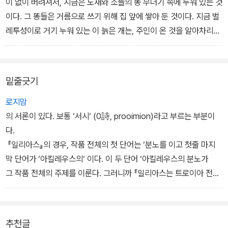
휘두르는 장대가 스물두 자[15권 678행]이고, 아킬레우스가 상으로
이 없이 버려져서, 지금은 노새와 소들의 똥 무더기 속에 누워 있는 것
내놓은 솥이 스물두 말 들이[23권 264행]라는 묘사를 찾을 수 있
이다. 그 똥들은 거름으로 쓰기 위해 집 앞에 쌓아 둔 것이다. 지금 벌
다). 이게 과장이라는 건 쉽게 계산해 낼 수 있다. 마차 하나가 버틸 수
레투성이로 거기 누워 있는 이 늙은 개는, 주인이 온 것을 알아차리고
있는 무게를 1톤이라고 하면, 바위는 22톤 이상 되는 것이다. 보통 사
꼬리를 흔들며 두 귀를 접었으나, 그에게 다가갈 기력까지는 남아 있
람은 기껏해야 자기 몸무게 정도를 들 수 있으니 폴뤼페모스의 몸무
지 않았다. 사실 에우마이오스의 오두막에서 개들이 인물의 등장에
게가 22톤 정도 된다고 해야 하는데, 이런 존재는 공룡처럼 생기지 않
반응하는 모습을 거듭 보여 준 것은 지금 이 장면을 위해 준비한 것이
밑줄긋기
는 한, 제 몸무게를 지탱할 수도 없을 것이다.
다. 『일리아스』 시인이 그런 것처럼, 『오뒷세이아』 시인도 같은 주제
를 조금씩 달리하여 키워 가면서 마지막의 핵심적인 장면으로 향하고
로지맘
있다. 그 개의 모습에, 아내 앞에서도 눈물을 흘리지 않는 이 영웅이
의 서론이 있다. 보통 ‘서시‘ (0詩, prooimion)라고 부르는 부분이
몰래 눈물을 닦는다. 그러면서 상대의 주의를 돌리려는 듯이, 이 잘 생
다.
긴 개가 사냥개인지 아니면 그저 과시용 개인지 묻는다. 에우마이오
『일리아스』의 경우, 작품 전체의 첫 단어는 ‘분노를 이고 첫줄 마지
스는 그 개가 전에는 더 멋졌었다며, 아르고스가 옛날 사냥터에서 보
막 단어가 ‘아킬레우스의‘ 이다. 이 두 단어 ‘아킬레우스의 분노가
였던 수색 능력을 칭찬한다. 하지만 주인이 떠나고 나서 하인들이 그
그 작품 전체의 주제를 이룬다. 그러니까 『일리아스는 트로이아 전쟁
개를 돌보지 않았는데, 원래 하인들이란 주인이 집에 없으면 정직하
전체를 다룬 것이 아니라, 그 전쟁 10년째에 있었던 아킬레우스의 분
게 봉사하지 않기 때문이란다. 인간은 예속 상태가 되면 미덕의 절반
노 사건을 다룬 것이다. 그와 마찬가지로 『오뒷세이아』 전체의 첫 단
을 잃기 때문이다. 에우마이오스가 이런 말을 남기고 집으로 들어가
어는 ‘남자에 대하여‘ 이다. 『일리아스』와 『오뒷세이아』는 첫 부분의
추천글