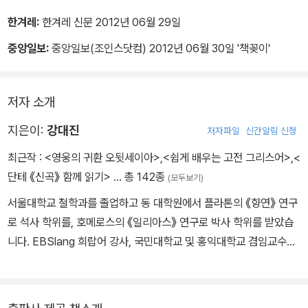
는 순간, 늙은 개는 죽음을 맞이한다. 마치 주인이 돌아와서 더 이상
구조가 매우 유사한데, 『일리아스의 앞부분이 아킬레우스의 분노‘라
자기가 집을 지킬 의무가 없다는 듯이, 임무를 인계하듯이.
는 말을 꾸며 주는 구절(형용사절)로 이어지듯이, 『오뒷세이아』에서
한겨레:
한겨레 신문 2012년 06월 29일
는
중앙일보:
중앙일보(조인스닷컴) 2012년 06월 30일 '책꽂이'
‘남자‘를 꾸며 주는 구절(형용사절)이 이어진다. 여기서 그 첫 부분을
보자.
그 남자에 대하여 내게 말씀해 주소서, 무사 여신이여, 꾀가 많은 그사
저자 소개
람, 트로이아의신성한 도시를 파괴한 뒤 정말 많이도 떠돌아다
지은이:
강대진
저자파일
신간알림 신청
닌 그 사람에 대해,
그는 수많은 사람들의 도시들을 보았고 그들의 마음가짐을 알았으며,
최근작 :
<영웅의 귀환 오뒷세이아>
,
<쉽게 배우는 고전 그리스어>
,
<
바다에서는 자신의 영혼과 동료들의 귀향을 구하려다가 그 마음에많
단테 《신곡》 함께 읽기>
… 총 142종
(모두보기)
은 고통을 당했습니다. 하지만 그렇게 원했지만 그는동료들을 구하
서울대학교 철학과를 졸업하고 동 대학원에서 플라톤의 《향연》 연구
지 못했으니, 그들은 자신들의 생각 없음 때문에파멸하고 말았던 것
로 석사 학위를, 호메로스의 《일리아스》 연구로 박사 학위를 받았습
입니다. 그 어리석은 자들은 헬리오스 휘페리온의소들을잡아먹었
니다. EBSlang 희랍어 강사, 국민대학교 및 홍익대학교 겸임교수를
고, 그리하여 그 신이 그들에게서 귀향의 날을 빼앗아 버렸던 것입니
지냈으며, 현재 경남대학교 연구교수이자 정암학당 연구원으로 활동
다.
하고 있습니다. EBS 〈통찰〉, MBC 〈문화사색〉, JTBC 〈차이나는 클
라스〉, 네이버 〈열린 연단〉 등 다수의 방송과 강연을 통해 인문학의 저