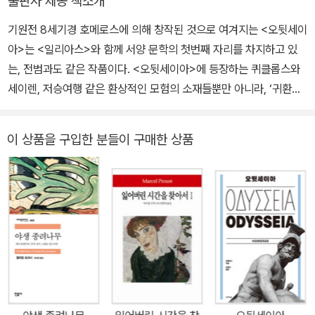
출판사 제공 책소개
변을 넓히는 데 힘쓰고 있습니다. 저서로 《그리스 로마 신화》 《그리
기원전 8세기경 호메로스에 의해 창작된 것으로 여겨지는 <오뒷세이
스 신화 교실》 《신화의 세계》 등이 있으며, 《아폴로도로스 신화집》을
아>는 <일리아스>와 함께 서양 문학의 첫번째 자리를 차지하고 있
비롯한 여러 서양 고전을 우리말로 옮겼습니다. 또한 《인문학 명강:
는, 전범과도 같은 작품이다. <오뒷세이아>에 등장하는 퀴클롭스와
서양고전》 등에 공저자로 참여하였고, 《그리스 로마 신화 사전》 등
세이렌, 저승여행 같은 환상적인 모험의 소재들뿐만 아니라, ‘귀환과
다수의 책을 감수했습니다.
복수’라는 작품의 주요 주제 또한 시대와 장르를 가리지 않고 다양한
작품들 속에서 무수히 변주되고 반복되어 왔다. 아이스퀼로스, 오비
이 상품을 구입한 분들이 구매한 상품
디우스, 베르길리우스 등 고전기의 작가들부터, 단테의 <신곡>과 제
임스 조이스의 <율리시스>를 거쳐, 오늘날의 만화, 게임, 애니메이
션, 장르소설에 이르기까지 수많은 작품들이 ‘고전 중의 고전’인 <오
뒷세이아>로부터 소재와 영감을 빌려 왔다. 이런 의미에서 <오뒷세
이아>는 그야말로 서양 문화의 보고(寶庫)라 할 수 있을 것이다. 이
책 <오뒷세이아, 모험과 귀향, 일상의 복원에 관한 서사시>는 <오뒷
세이아>에 대한 탁월한 안내서이자 해석서이다. 이미 전작인 <일리
아스, 영웅들의 전장에서 싹튼 운명의 서사시>를 통해서 독자들에게
<일리아스>의 원전을 읽는 재미를 선사한 바 있는 강대진은 ‘리라이