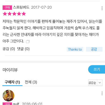
안 수많은 작품들에 영감과 모티프를 제공해 주었던 <오뒷세이아>는
스프링버드
2017-07-20
작품 자체의 작품성과 재미를 즐기기 위해서 뿐만 아니라, 서양문화
메뉴
전반을 이해하기 위해서도 필독해야 하는 ‘고전 중의 고전’이라 할 수
저자는 학문적인 이야기를 편하게 풀어놓는 재주가 있어서, 읽는이를
있다. 따라서 우리나라에서도 청소년용 버전부터 가장 대표적인 번역
주눅들지 않게 한다. 해박하고 믿음직하며 가끔씩 슬쩍 우스개도 흘
본이라 할 수 있는 천병희 역에 이르기까지 다종다양한 <오뒷세이아
리는 근사한 안내자를 따라 이야기의 깊은 의미를 찾아가는 재미가
>가 소개되어 읽히고 있다. 하지만 <오뒷세이아>의 원전에 도전하기
아주 그만이다.
는 여전히 쉬운 일이 아니다. 고전은 딱딱하고 재미없을 거라는 선입
공감 (
0
)
댓글 (0)
견, 24권 약 1만 2천 행의 적지 않은 분량, 책을 펼치면 반복적으로
등장하는 예스러운 문체와 상황과 상관없는 긴 수식어구들 ……. 게다
가 애써 완독을 했다 하더라도, 얻는 것은 다소간의 성취감뿐이고, 기
대했던 감동이나 고전의 진가를 발견했다는 만족감을 얻기는 쉽지 않
쓰기
마이리뷰
다. 전문가들이 상찬하는 ‘좋은 점’들을 혼자서 읽으며 찾기란 쉬운 일
이 아니기 때문이다. 지은이는 다년간 일반인들에게 고전을 강의한
구매자 (1)
전체 (3)
경험을 토대로 하여, 독자들이 고전을 읽으면서 어떤 지점에서 어려
움을 느끼거나 지루함을 느끼는지, 어떤 중요한 포인트를 파악하지
메뉴
못한 채 지나가는지를 세세히 짚어내면서, 이런 어려움들을 해소하고
gulf
2016-06-01