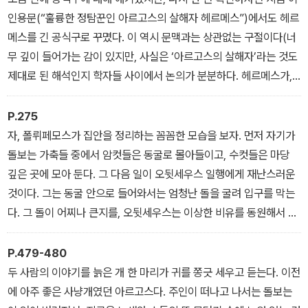
고 죽었다고 한 것은, 아가멤논의 죽음을 상기시키고, 구혼자들의 죽
인용문(“훌륭한 정탐꾼인 아르고스의 살해자 헤르메스”)에서도 헤르
음을 예고하면서, 이 작품을 엮어나가는 데 식사 문제가 얼마나 중요
메스를 긴 공식구로 꾸몄다. 이 역시 문맥과는 상관없는 구절이다(너
한지 보여 주는 것이라 하겠다.
무 깊이 들어가는 감이 있지만, 사실은 ‘아르고스의 살해자’라는 것도
제대로 된 해석인지 학자들 사이에서 논의가 분분하다. 헤르메스가,
소로 변한 이오를 지키던 아르고스라는 눈 100개 괴물을 죽였다는
얘기가 있지만, 어형 분석을 해 보면 그 근거가 별로 확고하지 못하다
P.275
는 것이다). 그리고 인용문 바로 앞에, 문맥에 어긋나 있기로 유명한
자, 폴뤼페모스가 집안을 정리하는 꼼꼼한 모습을 보자. 먼저 자기가
구절이 들어 있다. 제우스는 오레스테스의 손에 죽은 아이기스토스를
돌보는 가축들 중에서 암컷들은 동굴로 몰아들이고, 수컷들은 마당
생각하고 있었는데, 그가 ‘나무랄 데 없는’(30행) 것으로 되어 있는
깊은 곳에 모아 둔다. 그 다음 일이 오뒷세우스 일행에게 재난스러운
것이다. 아니, 인간들이 잘못해서 불행을 자초한 사례로 아이기스토
것이다. 그는 동굴 안으로 들어와서는 엄청난 돌을 굴려 입구를 막는
스를 들면서 그가 흠이 없다니 무슨 말인가? 보통 학자들은, 이 구절
다. 그 돌이 어찌나 큰지를, 오뒷세우스는 이상한 비유를 동원해서 설
이 원래는 모든 귀족을 꾸며주는 말이라고 본다. 귀족들은 늘 나무랄
명한다. 네 바퀴 수레 스물두 대라도 그것을 땅에서 들어 올릴 수 없으
데가 없다는 것이다. 그런데 그 구절이 운율에 맞으니까, 그냥 여기에
리라는 것이다. 이 작품에 나오는 다른 숫자들에 대해서는 태양신 숭
P.479-480
문맥과 상관없이 사용해 버렸다(이 구절은 어찌나 유명한지, 이 구절
배와 관련해서 설명하려는 시도들이 많지만, 여기 나온 스물둘은 전
두 사람의 이야기를 늙은 개 한 마리가 귀를 쫑긋 세우고 듣는다. 이전
을 제목으로 삼는 연구서[Blameless Aegisthus]까지 나와 있다).
통적인 과장의 하나로 보아야 할 것이다(『일리아스』에서 아이아스가
에 아주 좋은 사냥개였던 아르고스다. 주인이 떠나고 나서는 돌보는