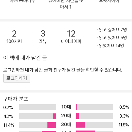
야생 종려나무
잃어버린 시간을 찾
오뒷세이아
팅 일리아스’의 자매편 격이라 할 수 있는 이번 책을 통해서 인류 최초
아서 1
의 모험담이자 복수극인 <오뒷세이아>를 소개한다. 희랍어와 라틴어
고전들을 집중적으로 연구·번역·소개하고 있는 <정암학당>의 연구원
이자, <고전은 서사시다> 등의 여러 저서와 대중적인 강의 등을 통해
읽고 싶어요 7명
2
3
12
희랍고전에 대한 탁월한 안내자로서 호평을 받고 있는 지은이는 이번
읽고 있어요 5명
100자평
리뷰
마이페이퍼
책에서도 오랜 기간의 연구로 다져진 전문성과 특유의 대중적 글쓰기
읽었어요 14명
를 통해, 일반 독자들이 고전의 원전에 도전하면서 생긴 어려움들을
이 책에 내가 남긴 글
해소하고, 전문지식이 없으면 그냥 지나치기 쉬운 대목들을 조목조목
로그인하면 내가 남긴 글과 친구가 남긴 글을 확인할 수 있습니다.
짚어가면서, 작품을 풍부하게 읽을 수 있도록 돕는다. 고전 전문가와
함께 읽는 세계 최고(最古)의 모험담!! 새로운 질서의 확립을 모색하
로그인하기
는 ‘전후(戰後) 문학’으로서의 <오뒷세이아>! 기원전 8세기경 호메
로스에 의해 창작된 것으로 여겨지는 <오뒷세이아>는 <일리아스>
구매자 분포
와 함께 서양 문학의 첫번째 자리를 차지하고 있는, 전범과도 같은 작
10대
0.5%
0.2%
품이다. <오뒷세이아>에 등장하는 퀴클롭스와 세이렌, 저승여행 같
20대
3.3%
4.2%
은 환상적인 모험의 소재들뿐만 아니라, ‘귀환과 복수’라는 작품의 주
30대
11.8%
11.4%
요 주제 또한 시대와 장르를 가리지 않고 다양한 작품들 속에서 무수