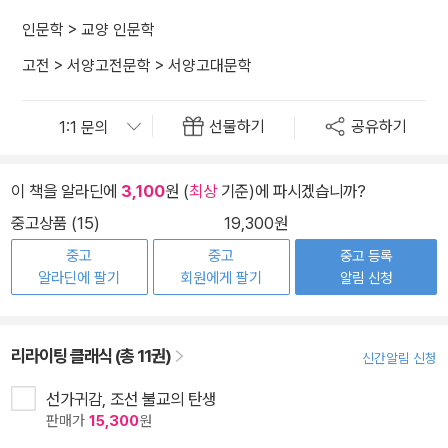
인문학
>
교양 인문학
고전
>
서양고전문학
>
서양고대문학
선물하기
공유하기
이 책을 알라딘에
3,100
원 (
최상
기준)에 파시겠습니까?
중고상품 (15)
19,300원
중고
중고
중고 등록
알라딘에 팔기
회원에게 팔기
알림 신청
리라이팅 클래식 (총 11권)
신간알림 신청
선가귀감, 조선 불교의 탄생
판매가
15,300
원