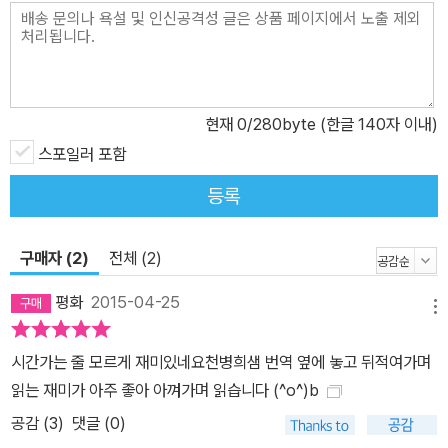
중적 글쓰기를 통해, 일반 독자들이 고전의 원전에 도전하면서 생긴
어려움들을 해소하고, 전문지식이 없으면 그냥 지나치기 쉬운 대목들
을 조목조목 짚어가면서, 작품을 풍부하게 읽을 수 있도록 돕는다. 특
히 지은이는 <오뒷세이아>가 <일리아스>와는 다른 세계관을 가지
현재
0
/280byte (한글 140자 이내)
고 있다는 점에 주목한다. <일리아스>의 영웅들이 불멸의 명성을 위
해 죽음으로 달려갔다면, <오뒷세이아>의 영웅은 어떠한 고난 속에
스포일러 포함
서도 인내와 지혜로 악착같이 살아남아 귀환하는 존재이기 때문이다.
등록
어떻게든 살아남아 전후(戰後)의 고향을 재건하고 새로운 질서를 확
립하는 것, <오뒷세이아>가 보여 주는 이 과제가 청동기 말기의 혼란
구매자 (2)
전체 (2)
을 뚫고 나온 ‘새로운 시대’를 살아가는 인물들에게 중요한 문제였다
는 것이다. 게다가 이때 귀환한 영웅은 단순한 과거의 복원을 의미하
평화
2015-04-25
메뉴
는 것이 아니다. 수많은 모험을 겪으면서 여러 세계와 사람들을 만나
고 돌아온 영웅은 기존과는 다른 ‘새로운 질서’를 확립한다. ‘피의 복
시간가는 줄 모르게 재미있네요천병희샘 번역 옆에 놓고 뒤적여가며
수’의 악순환을 끊고, 우의에 기초한 평화가 확립되는 작품의 결말은
읽는 재미가 아주 좋아 아껴가며 읽습니다 (^o^)b
바로 이러한 ‘새로운 질서’의 모습을 상징한다. <오뒷세이아>, 어떻
공감 (
3
)
댓글 (0)
게 읽을 것인가? 1작품으로 확립된 기원전 8세기 이래 2천 8백 년 동