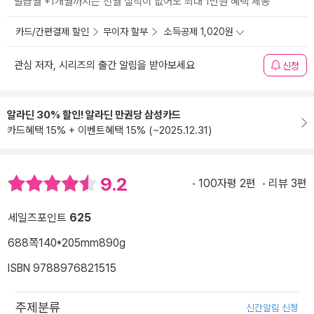
발급월 +1개월까지는 전월 실적이 없어도 최대 1만원 혜택 제공
카드/간편결제 할인
무이자 할부
소득공제 1,020원
관심 저자, 시리즈의 출간 알림을 받아보세요
신청
알라딘 30% 할인! 알라딘 만권당 삼성카드
카드혜택 15% + 이벤트혜택 15% (~2025.12.31)
9.2
100자평 2편
리뷰 3편
세일즈포인트
625
688쪽
140*205mm
890g
ISBN 9788976821515
주제분류
신간알림 신청