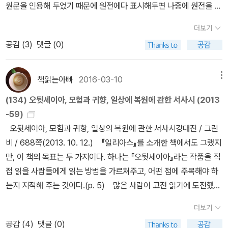
은 메이지유신으로 국가 체제에 큰 변혁이 생기고, 문명화를 위해 나
원문을 인용해 두었기 때문에 원전에다 표시해두면 나중에 원전을 읽
들이 미지의 땅에서 만난 두 극단을 묘사한 것이라고 보는 것이다. 이
스는 파트로클로스의 복수가 어떤 결과를 가져오는지를 잘 알고 있
만들었다. 그리고 하늘을 장식하고 있는 온갖 별들을, 플레이아데스
아가는 그 시점에 어떤 담론이 오갔는지를 알 수 있는 책입니다. 19세
을때도 중요부분을 확실하게 점검할 수 있어서 도움이 많이 될 것입
밖에도 ‘리라이팅 오뒷세이아’는 <오뒷세이아>를 둘러싸고 벌어졌던
다. 복수는 그에게 불멸의 명성과 죽음을 함께 가져다 준다는 것을. 그
와 휘아데스와 오리온의 힘과 사람들이 짐수레라고도 부르는 큰곰을
더보기
기 후반이라는 전환의 시대에서 한 지식인이 어떤 문제의식을 가졌
니다.다만, 일리아스와 오딧세이아 외에도 그리스신화과 고대 그리스
다양한 문헌적·해석적·역사지리적 쟁점들을 짚어서 보여 주고 있다.
럼에도 그는 불멸의 명성을 선택한다. [그림] Achilles and Patrocl
만들었다. 큰곰은 같은 자리를 돌며 오리온을 지켜보는데 이 별만이
공감 (
3
)
댓글 (0)
고, 어떤 해결책을 내놓았는지를 염두에 두며 읽어보시길 바랍니다.
역사를 공부하시면 희랍철학과 서양고전을 이해하는데 많은 도움이
호메로스의 실존 여부과 <오뒷세이아>와 <일리아스>의 저자가 단
us(출처 : 위키백과) 그녀(테티스)에게 준족 아킬레우스가 크게 역정
오케아노스의 목욕에 참가하지 않는다. 거기에 그는 또 필멸의 인간
일본을 이해하기 위해서는 일본의 역사뿐만 아니라 이런 책도 읽어야
됩니다. 서양의 계몽사상의 출발점은 16~7세기의 철학자들로부터
일 인물인지의 여부(일명 ‘호메로스 문제’)를 놓고 벌이는 단일론자와
을 내며 말했다. '당장이라도 죽고 싶어요! 전우가 죽는데도 도와주지
들의 아름다운 두 도시를 만들었다. 한 도시에서는 결혼식과 잔치들
합니다. 마루야마 마사오의 <문명론의 개략을 읽는다>는 가장 유명
비롯되었다고 보는 것이 일반적이지만, 플라톤의 대화편을 읽어보면
분석론자 간의 논쟁, 작품에 내재하는 시간적 모순에 관한 문제, 공식
못했으니 말예요.(98 ~ 99) 불화는 신들과 인간들 사이에서 사라지
책읽는아빠
2016-03-10
메뉴
이 벌어졌는데 사람들이 휘황한 횃불 아래 신부들을 방에서 인도하
한 문명론 개략 해설서입니다. 고야스 노부쿠니의 <후쿠자와 유키치
계몽사상의 뿌리는 소크라테스로 대변되는 희랍철학까지 소급할 수
구에 대한 견해의 차이, 다른 고대 작품들과의 선후 관계와 신화적 배
기를! 그리고 현명한 사람도 화나게 하는 분노도 사라지기를! 분노란
여 도성 안으로 데려가고 있었고, 축혼가(祝婚歌)가 높이 울려 퍼졌
(134) 오뒷세이아, 모험과 귀향, 일상에 복원에 관한 서사시 (2013
의 문명론 개략을 정밀하게 읽는다>는 마루야마와는 다른 관점에서
있습니다. 이러한 희랍철학을 공부하기 위해 배경지식으로 공부해야
경의 차이 문제, 오뒷세우스에 등장하는 사건들을 둘러싼 인류학적
똑똑 떨어지는 꿀보다 더 달콤해서 인간들의 가슴속에서 연기처럼 커
다... 거기에 그는 또 부드러운 묵정밭을 넣었는데 세 번이나 갈아엎은
-59)
문명론 개략을 읽습니다. 안타까운 점은 둘 다 절판으로 구하기 어렵
할 것이, 그리스신화, 고대 그리스 역사와 문화입니다. 플라톤의 대화
설명이나 역사지리적 배경 설명 등, 지은이는 <오뒷세이아>를 재미
지는 법이지요. 하지만 아무리 괴롭더라도 지난 일은 잊어버리고 필
넓고 기름진 밭이었다. 그 안에서 여러 농부들이 소를 몰고 이리저리
오뒷세이아, 모험과 귀향, 일상의 복원에 관한 서사시강대진 / 그린
다는 점입니다. 대신 <학문의 권장>이라는 후쿠자와의 또다른 텍스
편을 보면 의외로 신화에 관한 사례를 인용으로 드는 경우가 많이 있
있는 모험담에 그치는 것이 아니라, 복잡하고 다층적인 컨텍스트가
요에 따라 가슴속 마음을 억제해야지요. 이제 저는 나가겠어요!(107
돌고 있었다. 그들이 밭의 경계에 이르러 돌아서려고 할 때마다 한 남
비 / 688쪽(2013. 10. 12.) 『일리아스』를 소개한 책에서도 그랬지
트를 비교해서 읽으며, 그의 문명국 구상을 구체화할 수 있겠습니다.
기에 그리스신화를 알고 있으면 훨씬 희랍철학을 이해하는 것이 수월
교차하고 있는 작품으로 새롭게 ‘리라이팅’하여 현대의 독자들에게
~ 114) 제게도 똑같은 운명이 마련되어 있다면 저도 죽은 뒤 꼭 그처
자가 다가가 각자에게 달콤한 포도주가 든 잔을 손에 쥐어주곤 했
만, 이 책의 목표는 두 가지이다. 하나는 『오뒷세이아』라는 작품을 직
7. 유길준 <서유견문> 후쿠자와 유키치의 <문명론 개략>과 대응되
하게 된답니다.그리스신화는 일리아스와 오뒷세이아 외에도 그리스
선사하고 있다.
럼 누워 있겠지요. 하지만 지금은 탁월한 명성을 얻고 싶어요._호메
다.... 밭이랑을 따라 곡식이 줄지어 한 아름씩 땅에 쓰러지면 묶는 자
접 읽을 사람들에게 읽는 방법을 가르쳐주고, 어떤 점에 주목해야 하
는 한국의 텍스트는 유길준의 <서유견문>입니다. 강화도조약과 서세
3대비극도 읽어보시면 도움이 많이 됩니다. 그리스비극은 모두 신화
로스, <일리아스>, 18권 120 ~ 122 아킬레우스는 자기가 진작 나
들이 그것을 새끼로 한 단씩 묶었다. 세 명의 묶는 자들이 곁에 서 있
는지 지적해 주는 것이다.(p. 5) 많은 사람이 고전 읽기에 도전했다
동점이라는 조선이 처한 위기 상황에서 유길준이 구상한 문명론이 책
에서 소재를 차용하여 희곡형태로 구성한 것이므로, 신화를 이해하는
서서 다른 동료들을 구하지 않은 것을 후회한다. 그는 이제 불화와 노
었다. 한편 아이들은 베는 자들의 뒤를 뒤따라가며 곡식을 주워 모아
가 실패한 경험이 있을 것이다. 고전, 혹은 이른바 '세계 명작'을 소개
의 내용입니다. 후쿠자와와 비교해서 읽어볼 책입니다.해제도 잘 되
데 크게 도움이 되기때문입니다. 그리스 역사는 헤로도토스의 역사와
여움을 저주한다. 아가멤논이 자기를 노엽게 했지만, 이제는 그 노여
더보기
한 아름씩 안고 와서 그것을 묶는 자들에게 쉴 새 없이 건네주었
하는 글들을 보면 온통 좋은 말들만 나와 있고, 그것이 읽기 어렵다는
어 있고 유길준의 서유견문 한 단락 나오면, 역자 장인성이 상세한 해
투퀴디데스의 펠로폰네소스 전쟁을 읽으면 되는데, 일단은 김진경의
움을 흘려 버리고 감정을 억제하겠다 한다. 그는 헥토르를 향해 나아
공감 (
4
)
댓글 (0)
다.... 포도밭으로 들어가는 길은 하나밖에 없었는데 포도 따는 자들은
얘기는 전혀 비치지 않는다. 하지만 사실 고전은 읽기 어렵다. 독자들