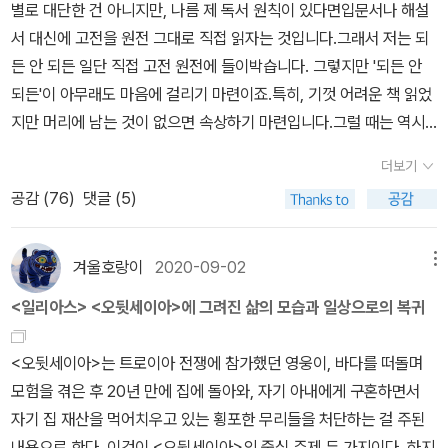
할 수 있는 이야기의 방식을 가르쳐주고 있다.
별로 대단한 건 아니지만, 나름 제 독서 원칙이 있다면입문서나 해설
<오뒷세이아>에서 기대하는 것은 오뒷세우스의 흥미진진한 모험담
서 대신에 고전을 원전 그대로 직접 읽자는 것입니다.그래서 저는 되
일 것이다. 퀴클롭스로부터의 탈출, 세이렌의 노래와 돛대 기둥에 묶
든 안 되든 일단 직접 고전 원전에 들이박습니다. 그렇지만 '되든 안
인 오뒷세우스, 머리 여섯 달린 괴물과 거대한 소용돌이, 키르케와 칼
되든'이 아무래도 마음에 걸리기 마련이죠.특히, 기껏 어려운 책 읽었
륍소 같은 여신들……. 하지만 이런 모험담이 본격적으로 나오는 것은
지만 머리에 남는 것이 없으면 속상하기 마련입니다.그럴 때는 역시
전체 24권 중 9권에 이르러서이다(숲 출판사의 천병의 역 <오뒷세
해설서가 도움이 되긴 합니다. 여기서는 저도 고전에 관심이 많은 편
이아>에서는 191쪽부터이다). 작품의 거의 3분의 1이 지나서야 우리
더보기
이고, 아직 한참 부족한 독서 내공이지만, 고전과 그 고전을 읽으며 매
가 잘 알고 있는 오뒷세우스의 모험담이 나오는 것이다. 독자들이 책
공감 (
76
)
댓글 (5)
우 도움을 받았던 해설서들을 소개하고자 합니다. 여기서 소개하는
을 처음 펼쳤을 때 등장하는 것은 오뒷세우스가 아니라 그 아들 텔레
해설서들은, 정말 딱 한 책만 집중적으로 다루고, 그 내용과 구조를 상
마코스의 여행 이야기인 ‘텔레마키아’이다. 곧바로 오뒷세우스의 모
세히 다룹니다. 그래서 저 혼자만으로는 몰랐던 정보도 알 수 있어 매
험담을 읽게 되리라 기대했던 독자들에게는 다소 실망스러운 전개일
겨울호랑이
2020-09-02
메뉴
우 유용합니다.그렇지만 해설서부터 읽기보다는 직접 원전을 읽을
수 있다. 하지만 지은이는 이 ‘텔레마키아’에 중요한 의미가 있다는 점
<일리아스> <오뒷세이아>에 그려진 삶의 모습과 일상으로의 복귀
것, 읽으면서 도저히 이해가 안 갈 때 참고자료처럼 이용해 주었으면
을 설명한다. 텔레마코스가 아버지 오뒷세우스의 전우였던 네스토르
합니다. 1차적으로는 원전을, 그리고 부가적으로 이 책들을 읽으시면
와 메넬라오스를 방문하는 여행은 그 자체로 오뒷세우스가 겪는 모험
<오뒷세이아>는 트로이아 전쟁에 참가했던 영웅이, 바다를 떠돌며
좋겠습니다. 무엇보다 남의 눈을 통해서 읽는 것보다는 내 눈으로 직
의 축소된 형태이고, 이 여행을 통해 성장한 텔레마코스는 작품의 마
모험을 겪은 후 20년 만에 집에 돌아와, 자기 아내에게 구혼하면서
접 보는 게 더 낫기 때문이죠1. 강유원 <고전강의> 시리즈 고전 강독
지막에서 당당하게 아버지의 조력자로 서게 된다는 것이다. 즉 <오뒷
자기 집 재산을 먹어치우고 있는 횡포한 무리들을 처단하는 걸 주된
강의로 매우 유명한 강유원 박사님의 강의록을 책으로 엮은 <고전강
세이아>는 오뒷세우스의 모험담인 동시에 텔레마코스의 성장담이기
내용으로 한다. 이것이 <오뒷세이아>의 중심 주제 두 가지이다. 하지