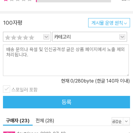
한다. 이 모든 질문의 답이 우리 삶에 있다고. 책을 잘(풍요롭게) 읽는
사람이 삶도 잘(풍요롭게) 살 수 있다고. ■ 책에서 삶을 읽고, 삶에서
이야기를 읽다 이 책에서 가장 중요하게 꼽는 독서법 중 하나는 책에
100자평
게시물 운영 원칙
서 문자보다 삶을 먼저 읽는 것이다. 혹자는 (대개 성공을 위한, 또는
리더가 되기 위한) 책 읽기에서 독해력이나 어휘력을 더 중요시하고,
카테고리
그것을 훈련하거나 공부하기를 요구하지만, 정혜윤의 ‘삶을 바꾸는
책 읽기’에서 가장 중요하게 여겨지는 독서 능력은 공감하고, 타인을
돌아보고, 세상과 자신을 볼 줄 아는 능력이다. 저자는 또한 책에서 삶
을 읽어 내는 것만큼 삶에서 이야기를 읽어 내는 것도 중요하다고 말
한다. 정혜윤은 오랫동안 책을 읽고 서평을 쓰며 처음엔 책에서 삶을
현재
0
/280byte (한글 140자 이내)
발견하고 감탄했지만, 후에는 오히려 삶의 현장에서 (책에서 봤거나
스포일러 포함
책보다 놀라운) 이야기를 발견하고 놀라곤 했다고 고백한다. 독서의
기술이 삶의 기술이 되는 것뿐만 아니라, 삶의 기술이 독서의 기술이
등록
되는 순간을 목격한 것이다. 이 책에는 정혜윤이 말하는 ‘거리의 스승
들’이 등장한다. 그들은 농부 할머니이고, 가사 도우미 아줌마이며, 아
구매자 (23)
전체 (28)
흔 살이 넘은 택시 기사 할아버지이다. 일흔이 넘어 시 쓰는 수업을 듣