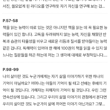
서진, 쓸모없게 된 라디오를 연구하듯 자기 자신을 연구해 보는 겁니
다. 영혼에도 납땜질을 해 보는 겁니다. 자기 자신에게서 더 나은 소리
가 나오도록 자신이 이미 알던 것들, 익숙한 것들을 이리저리 재배치
P.57-58
해 보는 겁니다.
책을 읽는 능력이 따로 있는 것은 아니지만 책을 읽는 데 꼭 필요한 능
(중략) 우리도 어린아이를 기르듯, 한 그루 나무를 가꾸듯 물도 주고
력들이 있긴 합니다. 고독을 두려워하지 않는 능력, 자신을 채웠던 반
거름도 주면서 자신을 키워 보는 겁니다. 우리에겐 이렇게 ‘나를 키우
복과 습관의 타율성을 비우고 새로운 리듬과 질서를 받아들이는 능력
는 시간’이 꼭 필요합니다. 언제부턴가 삶 전체가 원하지 않는 시간들,
같은 겁니다. 독해력이 있어야 한 해에 100권의 책을 읽을 수 있지 않
아무 재미도 없는 무의미하고 무료하고 피로한 시간들, 비극이자 코
느냐는 질문들을 하곤 하는데 저는 그 생각에 대체로 부정적입니다.
미디인 시간들로 채워지고 있기 때문입니다. 그래서 우리는 이 삶은
많은 책을 읽는 게 중요한 게 아니라 같은 책을 몇 번 되풀이해서 보거
내가 원한 삶이었다고 말하기가 점점 힘들어집니다.
나 곱씹어 보는 것이 더 중요할 수도 있습니다. 일정 정도 규칙적으로
P.98-99
책 읽는 시간을 갖는 것이 몇 권을 읽느냐보다 더 중요합니다. 진정한
나의 삶이란 것도 누군가에게는 자기 삶을 이야기하기 위한 하나의
독해력이란 문자를 정확히 읽어 내는 능력이 아니라 무엇을 읽건 거
기억이 아닐까요? 어머니는 아들의 기억이 될 테고 선배는 후배의 기
기에서 삶을 바라보는 능력입니다.
억이 될 것입니다. 가해자는 피해자의 기억이 될 것입니다. 우린 그런
연속선상에 있습니다. 그리고 우리의 삶을 이야기의 관점에서 본다면
우리의 삶이란 것도 누군가의 삶에 끼어든 이야기 아닌가요? 그렇다