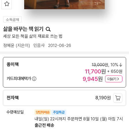
소득공제
삶을 바꾸는 책 읽기
세상 모든 책을 삶의 재료로 쓰는 법
정혜윤
(지은이)
민음사
2012-06-26
종이책
13,000
원,
10%
11,700
원
+ 650원
9,945
원
카드최대혜택가
더보기
전자책
8,190
원
수령예상일
양탄자배송
주말특급
내일(일) 22시까지 주문하면 8월 10일 (월) 아침 7시
출근전 배송