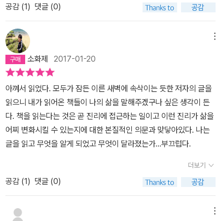
지만 이 책의 핵심은 책이 아닌 삶에 있다.'먹고살기도 바쁜데 언제 책
공감 (
1
)
댓글 (0)
아닙니다. 사는 데 도움을 받고 자기를 표현하기 위해서 읽고 쓰는 겁
을 읽나요?', '책이 쓸모가 있나요?'라고 묻는 이들에게저자는 책을 읽
니다. 서평은 자기 생각을 써 보는 것입니다. 그것이 아무리 혼란스러
으라, 또는 어떤 책을 읽으라고 대답하지 않는다.차라리 책을 읽지 않
워 보여도 진실된 마음이 담겨 있으면 됩니다. 서평은 자기 자신입니
메뉴
아도 좋으니 삶을 살라고 답한다. 책은 삶의 목적이 아니라 수단이다.
다. ' (p. 167)그 부분을 읽으면서 나에게 있어서의 서평이란 무엇인
삶을 잘 살 수 있는 다른 방법이 있다면 굳이 책을 읽지 않아도 좋다.
소화제
2017-01-20
가 하는 생각을 하게 된다. 요즘 나는 읽는 책들에 대해서는 모두 서평
하지만 책을 사랑하는 사람이라면 삶을 사랑하게 될 것이고,삶을 사
을 쓴다. 그 이전에는 책읽기로 끝냈으나 2009년 어느날부터 서평을
랑하는 사람이라면 자연히 책에 손이 갈 것이다.저자는 책 읽기의 중
아껴서 읽었다. 모두가 잠든 이른 새벽에 속삭이는 듯한 저자의 글을
쓰기 시작했다. 가끔 작가의 신간 서적이 나올 경우에 전에 읽었던 그
요성을, 이런 식으로 우회적으로 말하려 한 것이 아닐까? 이 책 이후
읽으니 내가 읽어온 책들이 나의 삶을 말해주겠구나 싶은 생각이 든
작가의 책에 대한 서평을 다시 읽어 보는 경우가 있다. '아니, 그때 내
로 정혜윤의 책을 꾸준히 읽고 있다.[침대와 책]에 이어 [세계가 두 번
다. 책을 읽는다는 것은 곧 진리에 접근하는 일이고 이런 진리가 삶을
가 이런 생각으로 그 책을 읽었었구나 ! ' 가끔은 정말 내가 쓴 서평인
진행되길 원한다면]을 구입했는데아마도 내년에나 읽게 되지 않을까
어찌 변화시킬 수 있는지에 대한 본질적인 의문과 맞닿아있다. 나는
가 하는 생각이 들 정도로 새롭게 느껴지는 경우도 있다. 저자가 많이
싶다.척박한 내 독서 생활에 단비 같은 작가를 만나서 반갑고 기쁠 따
글을 읽고 무엇을 알게 되었고 무엇이 달라졌는가...부끄럽다.
받는 질문 중에 '제가 읽을 책의 리스트를 작성해 주세요' 하는 질문받
름이다.
게 된다. 읽고 싶은 책의 리스트 작성은 첫째로, 자신의 관심사에서 출
더보기
발하는 방법, 둘째로, 책 속의 책을 따라가는 방법, 세째로, 세상에 대
공감 (
1
)
댓글 (0)
한 관심에 따라 책을 찾아 읽는 방법을 소개한다.둘째 방법은 책을 읽
다가 그 책 속에 소개되는 책의 이야기를 읽고 관심이 가서 읽게 되는
메뉴
경우인데, 그런 경우가 종종 있으니, 책은 또 다른 책을 소개해주는 역