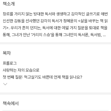
책소개
장르를 가리지 않는 방대한 독서와 생생하고 감각적인 글쓰기로 매번
신선한 감동을 선사했던 감각의 독서가 정혜윤의 <삶을 바꾸는 책 읽
기>. 우리가 흔히 던지는, 독서에 대한 여덟 가지 질문을 토대로 책을
통해, 그녀가 만난 '거리의 스승'을 통해 그녀만의 독서론, 독서법, 그
리고 인생론을 펼친다.
목차
"책은 읽어서 어디에 써먹는가?" 독서는 눈앞의 값싼 성공을 위해, 리
더가 되기 위해 하는 것이 아니다. 독서는 내가 다른 존재로 옮겨 가는
프롤로그
'자기 계발'을 위한 것일 때, 삶을 바꾸기 위한 것일 때 진정한 의미가
사랑하는 자의 모습으로
있다. 오로지 나만을 위한 시간을 마련해 고독에 몰두하며 삶을 읽어
첫 번째 질문: 먹고살기도 바쁜데 언제 책을 읽나요?
내고, 타인을 돌아보고, 나를 키워 나갈 때 독서는 진정한 힘을 발휘한
다. 이것이 우리에게 필요한 '독서의 기술'이며, 이것이 우리 삶을 바
꾼다. 정혜윤이 이 책에서 제시하는 '독서의 기술'은 곧 '삶의 기술'이
책속에서
기 때문이다.