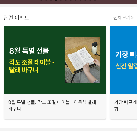
관련 이벤트
전체보기
8월 특별 선물. 각도 조절 테이블 · 이동식 빨래
가장 빠르게
바구니
합