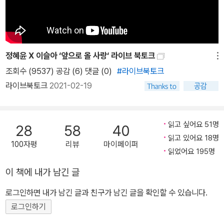
누구나 원하는 ‘다른 삶’에 대한 답으로 이어지는 중요한 질문들이기
때문이다. 이 책은 지독한 독서가로 이름을 떨치는 저자가 그동안 책
을 읽고 서평을 쓰며 느꼈던 모든 것이다. 저자는 그동안 읽어 온 수많
은 책을 통해, 삶의 현장에서 인터뷰를 하며 만난 ‘거리의 스승들’을
정혜윤 X 이슬아 ‘앞으로 올 사랑‘ 라이브 북토크
통해 질문에 답하며, 그녀만의 독서론, 독서법, 그리고 인생론을 펼친
메뉴
조회수 (9537) 공감 (6)
댓글 (0)
#라이브북토크
다. 늘 연재를 통해 먼저 독자를 만나고 후에 책으로 묶어 내는 방식이
라이브북토크
2021-02-19
익숙했던 저자가 처음으로 연재 없이 책을 출간하여 독자들에게 처음
공개되는 글이기도 하다. ■ 독서의 기술이 곧 삶의 기술 누구에게나
삶을 바꿔 보고 싶은 열망이 있다. 그리고 누구나 그만큼 현재 삶에서
읽고 싶어요 51명
28
58
40
불안을 느끼고, 어딘가 의지하고 싶어 하며, 도움을 받고 싶어 한다.
읽고 있어요 18명
저자는 앞서 말한, 책에 대한 여덟 가지 질문이 단순히 ‘독서의 기
100자평
리뷰
마이페이퍼
읽었어요 195명
술’에 한정된 것이 아니며, 그 자체가 ‘삶의 기술’에 대한 질문이라고
말한다. 가령 가장 흔하게 던지는 “먹고살기도 바쁜데 언제 책을 읽나
이 책에 내가 남긴 글
요?”라는 질문은, 우리가 단지 생존하고, 연명하기 위해서만 한정된
로그인하면 내가 남긴 글과 친구가 남긴 글을 확인할 수 있습니다.
하루의 시간을 보내지 않고 그 일부를 나에게 의미 있는 시간으로 보
로그인하기
내려면 도대체 어떻게 해야 하는가, 라는 질문과 다르지 않은 것이다.