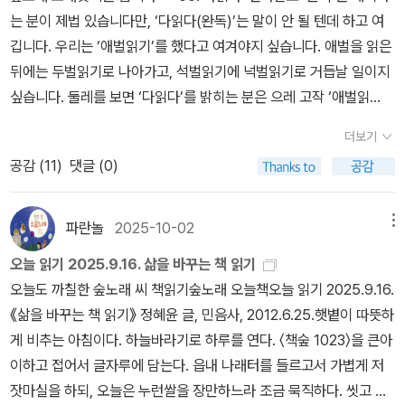
냐'의 문제가 아니라 '한 인간으로 사는 데 성공하느냐 마느냐'의 문제
한계를 주고 잘못된 생각을 끄집어 내고새로운 생각을 받아들이게 하
는 분이 제법 있습니다만, ‘다읽다(완독)’는 말이 안 될 텐데 하고 여
가 걸려 있는 것입니다.' (pp.44-45)'책을 읽으면서 저는 제가 이런
는 마술피리입니다.“
깁니다. 우리는 ‘애벌읽기’를 했다고 여겨야지 싶습니다. 애벌을 읽은
이야기를 좋아하는 사람이란 걸 알게 되었습니다. 이런 이야기들을
뒤에는 두벌읽기로 나아가고, 석벌읽기에 넉벌읽기로 거듭날 일이지
알게 되면서 저도 그렇게 살고 싶어졌습니다 ... 『인간의 대지』에서
싶습니다. 둘레를 보면 ‘다읽다’를 밝히는 분은 으레 고작 ‘애벌읽
'나'는 길을 잃기 전날 밤새도록 지도를 탐독합니다. 하지만 아무 소용
기’를 했을 뿐입니다. 누구를 만날 적에 ‘애벌’로 마주하고서 ‘다알
없는 일이었습니다. 자신의 위치가 어디인지 알지 못했기 때문이지
더보기
다’라 말할 수 없을 테지요. 올해에 벚꽃을 보았기에 “난 벚꽃을 알
요. 자신의 위치가 어디인지 모르면 지도도 쓸모없는 것이라고 생각
공감 (
11
)
댓글 (0)
아.” 하고 말할 수 없어요. 이듬해에도 보고 그다음해에도 보며, 열 해
하기 마련이지만 '나'는 그럼에도 '종교 시설', '마르지 않는 우물'처럼
에 스무 해에 서른 해를 이어도 “난 벚꽃을 알아.” 하고 말할 만하지
인간의 존재를 드러내는 모든 기호들 위로 몸을 숙여 들여다봅니다 ...
않습니다. 우리는 늘 “난 벚꽃을 스무 해 보았어.”라든지 “난 벚꽃을
파란놀
2025-10-02
메뉴
인간의 흔적을 들여다보고 거기서 길을 찾으려 하는 것은 충분히 의
쉰 해 보았어.”라 밝혀야 알맞습니다. 책을 놓고도 같아요. “난 책을
미 있는 일이다' (p. 192)'제가 읽었던 책들도, 그리고 제가 만났던 좋
오늘 읽기 2025.9.16. 삶을 바꾸는 책 읽기
애벌 읽었어.”라 밝혀야 어울려요. ‘다읽다’가 아닌 ‘애벌읽기’라 해야
은 사람들의 영혼도 이렇게 제 혈관 어딘가에 흐르게 해 주십시오.'
오늘도 까칠한 숲노래 씨 책읽기숲노래 오늘책오늘 읽기 2025.9.16.
맞습니다. 차근차근 읽어가면서 차곡차곡 알아가려 하는 삶길이라면,
(p. 219)세 번째, 변화가 가능하다는 믿음이 꺾이지 않기 위해 요즘
《삶을 바꾸는 책 읽기》 정혜윤 글, 민음사, 2012.6.25.햇볕이 따뜻하
언제 어디에서라도 ‘다읽다’는 겉훑기나 겉치레로 그친다고 느껴요.
은 끊임없이 절망하곤 한다. 정말 이게 내가 사는 세상이라고? 정말
게 비추는 아침이다. 하늘바라기로 하루를 연다. 〈책숲 1023〉을 큰아
해마다 이 땅을 찾아오는 철새가 해마다 새롭게 노래합니다. 언제나
바뀌었으면 하는데, 변화를 상상하는 일은 정말 어렵고, 가능성이 없
이하고 접어서 글자루에 담는다. 읍내 나래터를 들르고서 가볍게 저
이 땅에서 깃드는 텃새가 언제나 새삼스레 노래합니다. 모든 풀꽃은
어보여서 쉽게 지치고 낙심하게 된다. 나 자신에 대해서도 역시 그렇
잣마실을 하되, 오늘은 누런쌀을 장만하느라 조금 묵직하다. 씻고 늦
한해살이가 아닌 온해살이라고 느껴요. 겨울에 시들어 죽더라도 씨앗