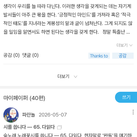
니다. 자신에게 가장 좋은 일이 무엇인지도 모릅니다.' (p. 14)두 번
생각이 우리를 늘 따라 다닌다. 이러한 생각을 갖게되는 데는 자기계
째, 내 방식대로 나를 잘 키우기 위해나는 몰입할 게 있어야만 하는 인
발서들이 아주 큰 몫을 한다. ‘긍정적인 마인드’를 가져라 혹은 ‘적극
간이다. 전에는 내가 좋아하는 걸 위해서 내 시간을 쓴다는 것이 중요
적인 태도’를 지녀라는 계몽성의 말과 글이 넘쳐난다. 그게 되지도 않
한 것이라 생각하지 않아서 독서라는 취미를 설명할 때도, '그냥 제가
을 일임을 알면서도 하면 된다는 생각을 갖게 한다.
정말 특출난 사
재미있어서 덕질처럼 읽어요' 하고 말하곤 했다.근데 내가 단단히 서
람을 빼놓고서는 그리 다 된다면, 사회가 이렇게 가겠는가 하는 생각
서 살아가려면, 나만의 규칙을 가진 세계를 만들려면 나를 위한 시간
더보기
도 든다. 말이 샜다. 잃어버린 능력에 대한 없는 능력에 대한 불안감이
이 필요하다고 말해줬다. 내가 먹은 것이 그대로 나를 구성한다고 말
공감 (
0
)
댓글 (0)
급습하는 날들에 저자는 이 책을 통해 자신감을 일으켜 세우고, 자신
해줬다. 자신감이 생겼다.나는 시간을 들여 나를 잘 키워보려고 읽습
의 독서경험이 무엇을 만들었으며, 무엇을 얻었는가를 고백한다. 책
니다. 내가 좀 더 그럴듯해지려고 읽습니다.''나를 키우는 시간'은 시간
읽은 목록들은 나의 리스트로 다시 담았다. 따라 갈 수 없는 내공이 나
더보기
의 척추입니다 ... 시간에도, 영혼에도 척추가 필요합니다. 그런 시간
를 절망케 한다. 그럼에도 다른 길이니 다르게 왔으니 그럴 수 밖에 없
이 없다면 우린 사는 게 아니라 살아질 것입니다.'(p.40)'영혼을 단단
다 위로하며 다음 단계를 밟아 나갈 것은 맹세한다. 포기하고 마는 독
한 핵처럼 품고 있기 때문에 사람들은 하나하나 고유한 행성이 되고
쓰기
마이페이퍼 (40편)
서의 과정에서 그러한 일에 넘 신경쓰지 말고 짬나는대로 독서하고
또 그만한 무게와 자신만의 중력을 가지게 되는 것입니다. 우리에겐
챙겨볼 것을 요청한다. 독자들이 질문한 내용에 대한 답을 하며, 자신
맘껏 흩뿌려 보지 못한 사랑의 무게, 열정의 무게가 있습니다 ... 자기
파란놀
2026-05-07
메뉴
의 독서이력을 내놓으며 답을 돕는다. 나만 생각하는 사회가 되지 않
가 사랑하는 것을 사랑하는 데 쓴 시간들은 다시 자기 자신을 만듭니
기 위해 책을 가까이 하고 끊임 없는 독서가 자신의 능력을 만들게 됨
시를 씁니다 ― 65. 다읽다
다. 결국 나를 키우는 시간에는 내가 '한 성공한 인간으로 사느냐 마느
을 이야기한다.
“좋은 책은 우리의 영혼에 형태를 부여하고 고통에
숲노래 노래꽃시를 씁니다 ― 65. 다읽다 한자말로 ‘완독’을 얘기하