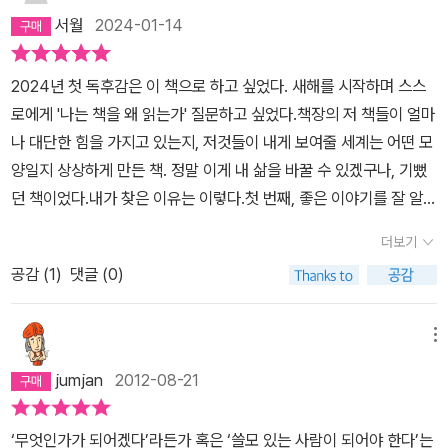
할을 하는 것이다.우리들은 주로 중고등학교 시절에 고전을 많이 읽
서월
2024-01-14
는다. 그것도 문학이나 논술에 도움을 주기 위해서 읽게 되는 경우가
많다.10대 후반, 인생을 알까?, 사랑을 알까? 이별을 알까? 죽음을
2024년 첫 독후감은 이 책으로 하고 싶었다. 새해를 시작하며 스스
알까? 정치를 알까?그 모든 것을 알지 못하는 상황에서 읽게 되는 고
로에게 '나는 책을 왜 읽는가' 질문하고 싶었다.책장의 저 책들이 얼마
전은 지루하고 이해하기 힘들었던 경우가 많았던 것이다. 세계적인
나 대단한 힘을 가지고 있는지, 저것들이 내게 보여줄 세계는 어떤 모
문호들의 그 좋은 작품을 왜 그때 읽어야 했을까?고전을 읽으면서 느
양일지 상상하게 만든 책. 정말 이게 내 삶을 바꿀 수 있겠구나, 기뻤
꼈던 그 생각, 어설프게나마 한 번은 읽었다는 그 때 시절에 읽었던 고
던 책이었다.내가 찾은 이유는 이렇다.첫 번째, 좋은 이야기를 잘 알아
전들은 다시 접하려 하지 않는 것이다. 올해 초에 헤밍웨이의 <노인
듣기 위해영어를 잘 알아 들으려면 영어를 자주 들어야 하듯, 좋은 이
더보기
과 바다>를 읽고 너무도 깜짝 놀랐던 기억이 있다. 고등학교 1학년땐
야기를 잘 알아 들으려면 좋은 이야기를 자주 접해야 하지 않을까?에
가 필독 도서에 나와 있던 책을 읽다가 너무도 지루하고 이해하기 힘
공감 (
1
)
댓글 (0)
세이를 자주 읽는 것은 작가들은 일상에서 무엇을, 어떤 눈으로 포착
들어서 덮어 버렸던 책. 그런데, 세월이 흐르고, 인생의 연륜이 쌓이
하는 지가 궁금했고 나도 그렇게 보고 싶어서였다. 그러면 내 세상이
니, <노인과 바다>를 재평가 할 수 있게 되었던 것이다.저자가 이야
새로운 색으로 채색될 수 있을 것 같아서. '네 빛나는 얘기를 내가 알
메뉴
기한다. 전에 읽었던 책들을 다시 읽었을 때의 경험을...이 책 속에는
아 들어' 하고 얘기해주고 싶다.'책을 읽고 제게 일어난 가장 좋은 일
jumjan
2012-08-21
책이야기, 그리고 사람이야기, 살아가는 이야기가 모두 담겨 있다는
은 바로 이런 이야기들을 귀담아 들을 수 있게 된 것입니다 ... 영혼이
생각이 든다. 책읽기에 대한 생각들을 되짚어 보고 싶은 독자들이라
이렇게 잠들어 버리면 자기가 어떤 상황에 처해 있는지 잘 알지 못합
‘무엇인가가 되어겠다’라든가 혹은 ‘쓸모 있는 사람이 되어야 한다’는
면 한 번 읽어 보라고 권하고 싶은 책이다.