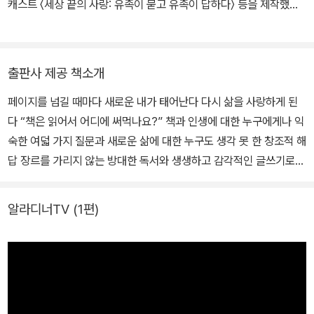
캐스트 〈세상 끝의 사랑: 유족이 묻고 유족이 답하다〉 등을 제작했다.
다큐멘터리 〈자살률의 비밀〉로 한국피디대상을 받았고, 다큐멘터리
〈불안〉, 세월호 참사 2주기 특집 다큐멘터리 〈새벽 4시의 궁전〉, 〈남
겨진 이들의 선물〉, 〈조선인 전범 75년 동안의 고독〉 등의 작품들로
출판사 제공 책소개
한국방송대상 작품상을 수상했다. 저서로는 『삶을 바꾸는 책 읽기』,
페이지를 넘길 때마다 새로운 내가 태어난다 다시 삶을 사랑하게 된
『사생활의 천재들』, 쌍용차 노동자의 삶을 담은 르포르타주 『그의 슬
다 “책은 읽어서 어디에 써먹나요?” 책과 인생에 대한 누구에게나 익
픔과 기쁨』, 『앞으로 올 사랑』, 『슬픈 세상의 기쁜 말』, 『삶의 발명』,
숙한 여덟 가지 질문과 새로운 삶에 대한 누구도 생각 못 한 창조적 해
『책을 덮고 삶을 열다』 등이 있다. 기후위기시대 예술창작집단 이동
답 장르를 가리지 않는 방대한 독서와 생생하고 감각적인 글쓰기로
시(이야기와 동물과 시) 일원이다.
매번 신선한 감동을 선사했던 감각의 독서가 정혜윤의 『삶을 바꾸는
책 읽기』가 (주)민음사에서 출간되었다. 이 책은 우리가 흔히 던지는,
알라디너TV
(1편)
독서에 대한 여덟 가지 질문으로 시작한다. “먹고살기도 바쁜데 언제
책을 읽나요?”, “책 읽는 능력이 없는데 어떡하나요?”, “삶이 불안한
데도 책을 읽어야 하나요?”, “책은 써먹을 데가 없는 거 같아요. 책이
쓸모가 있나요?” 등. 정혜윤은 독서 강연을 하며 숱하게 들어 왔던 이
여덟 가지 질문에 대해 답하기 위해 이 책을 썼다. 이 질문들은 모두