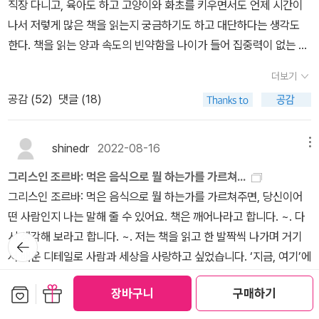
혼에도 척추가 필요합니다. 그런 시간이 없다면 우린 사는 게 아니라
직장 다니고, 육아도 하고 고양이와 화초를 키우면서도 언제 시간이
여졌습니다. 심지어 일자리를 잃게 되면 괴로움까지 느끼게 되었습니
살아질 것입니다.- P40영혼을 단단한 핵처럼 품고 있기 때문에 사람
나서 저렇게 많은 책을 읽는지 궁금하기도 하고 대단하다는 생각도
다. 일자리를 잃는 일은 단지 수입원이 사라진 일에 그치지 않습니다.
들은 하나하나 고유한 행성이 되고 또 그만한 무게와 자신만의 중력
한다. 책을 읽는 양과 속도의 빈약함을 나이가 들어 집중력이 없는 탓
실업은 사회적인 죽음이 되었습니다. 일터에서 함께 했던 동료들과
을 가지게 되는 것입니다. 우리에겐 맘껏 흩뿌려 보지 못한 사랑의 무
으로, 일 때문에 시간이 없는 탓으로 돌리는 내가 한심하게 느껴진다.
더 이상 교제하지 못하고, 동시에 오랜 기간 일터에서 누렸던 역할과
더보기
게, 열정의 무게가 있습니다 ... 자기가 사랑하는 것을 사랑하는 데 쓴
매번 반성하고는 주먹을 꽉 쥐고 이 달부터는 정말 잘해보자고 결심
지위를 상실합니다. 소위 ‘퇴직의 죽음’에 이른 것입니다. 노동자는 몇
공감 (
52
)
댓글 (18)
시간들은 다시 자기 자신을 만듭니다. 결국 나를 키우는 시간에는 내
하지만 역시나 한 달 뒤의 빈약함은 반복된다. 같이 읽자고 약속한 ‘제
년간 우리 속에 갇혀 있다가 도망쳤으나 갑자기 많아진 자유 시간을
가 ‘한 성공한 인간으로 사느냐 마느냐‘의 문제가 아니라 ‘한 인간으로
2의 성’도.....뒷말은 생략! 그래도 무조건 완독 하겠다!!! 5월은 여행
어떻게 써야 할지 몰라서 우리 주위를 빙빙 돌며 우리 속 ‘지옥’을 그
사는 데 성공하느냐 마느냐‘의 문제가 걸려 있는 것입니다.'- P44책
때문에 좋은 책을 많이 읽지는 못했다. 패드에 전자책을 몇 개 다운받
shinedr
2022-08-16
메뉴
리워하는 가축 같은 처지가 되었습니다. 일은 절대 고통스럽지 않으
을 읽으면서 저는 제가 이런 이야기를 좋아하는 사람이란 걸 알게 되
아 갔지만, 글보다는 풍경을 더 보고 싶다는 생각에 패드는 숙소의 금
며, 노동자는 근면하고 성실하게 일해야 한다고 주장하는 베버의 ‘소
그리스인 조르바: 먹은 음식으로 뭘 하는가를 가르쳐...
었습니다. 이런 이야기들을 알게 되면서 저도 그렇게 살고 싶어졌습
고 안에 잘 보관했었다. 짧고 편한 독서 기록으로 5월을 정리하고, 6
명의식’에서 시작해 지금의 ‘인간중심 경영’ 이론이나 ‘소비주의’에 이
그리스인 조르바: 먹은 음식으로 뭘 하는가를 가르쳐주면, 당신이어
니다 ... 『인간의 대지』에서 ‘나‘는 길을 잃기 전날 밤새도록 지도를 탐
월부터는 마음잡고 열심히 책을 읽어야겠다. <읽은 책> 요즘 이
르기까지 노동을 강제하기 위한 더 세련된 발전이 이루어지고 있습니
떤 사람인지 나는 말해 줄 수 있어요. 책은 깨어나라고 합니다. ~. 다
독합니다. 하지만 아무 소용 없는 일이었습니다. 자신의 위치가 어디
런 말을 하는지 모르겠지만 내가 학교 다닐 때는 ‘썰을 잘 푼다’는 말
다. 회사는 노동자가 행복한 ‘한 가족’으로 느끼도록 ‘인간중심 경영’
시 생각해 보라고 합니다. ~. 저는 책을 읽고 한 발짝씩 나가며 거기
뒤로가
인지 알지 못했기 때문이지요. 자신의 위치가 어디인지 모르면 지도
을 많이 했었다. 일단 말을 잘하는 사람이 여기에 해당되는데, 시험을
기
운동을 전개합니다. 회사는 ‘한 가족’이라는 생각에 따라 우리는 직장
서 배운 디테일로 사람과 세상을 사랑하고 싶었습니다. ‘지금, 여기’에
도 쓸모없는 것이라고 생각하기 마련이지만 ‘나‘는 그럼에도 ‘종교 시
볼 때나 페이퍼를 써서 낼 때도 썰을 잘 풀면 좋은 학점을 받기도 했
에서 상당 수 친구를 사귄다고 생각할 수 있습니다. 사람들 일상은 직
서 어떻게 존재해야 할지 길을 잃을 때가 있습니다. 우리가 가치를 두
설‘, ‘마르지 않는 우물‘처럼 인간의 존재를 드러내는 모든 기호들 위
다. 작가 김영하의 에세이나 그가 방송에 나와서 하는 얘기를 듣고 있
보관함담기
선물하기
장을 중심으로 돌아갑니다. 사람들은 하루 대화 3분의 2 이상을 직장
장바구니
구매하기
는 것을 더 잘 사랑하기 위해서 조금씩 나를 바꾸어 나가는것. 이것이
로 몸을 숙여 들여다봅니다 ... 인간의 흔적을 들여다보고 거기서 길을
으면 정말 썰을 잘 푼다는 생각이 든다. 자신의 경험이나 알고 있는 지
더보기
에서 합니다. 이런 상황이라면 많은 사람이 직장에서 동료와 친밀한
야말로 우리가 지금 여기서 힘 있게 존재할 수 있는 방식 아닐까요?