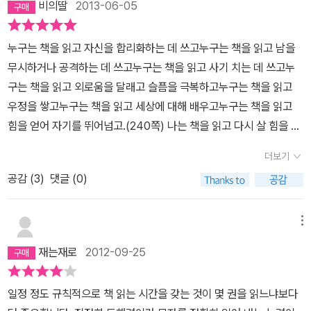
비의딸
2013-06-05
굳이 형식에 얽매이지 않고 책에 대한 느낌도 쓰고, 그 책을 다른 이들
에게 소개해주는 거죠. 좋았던 점이나 아쉬운 점도 표현하고……. 충
누구는 책을 읽고 자신을 합리화하는 데 쓰고누구는 책을 읽고 남을
분히 할 수 있어요. 이제부터 시작해보세요. 모든 것은 다 때가 있는
무시하거나 공격하는 데 쓰고누구는 책을 읽고 사기 치는 데 쓰고누
거예요. ” 서평이라……. 간혹 책에 대한 감상문을 생활문 형식으로
구는 책을 읽고 외로움을 달래고 슬픔을 극복하고누구는 책을 읽고
써본 적은 있어도 ‘서평’이라는 형식으로 글을 쓴 적은 없다. 내가 그
우정을 쌓고누구는 책을 읽고 세상에 대해 배우고누구는 책을 읽고
런 글을 제대로 쓸 수 있을까? 독서 모임에 참여하기 위해 한 달에 대
힘을 얻어 자기를 뛰어넘고.(240쪽) 나는 책을 읽고 다시 살 힘을 얻
여섯 권의 책을 읽으면서 책에 끌려 다닌다는 생각도 들고, 책을 읽는
는데 쓰고, 지은이 정혜윤은 책을 읽고 더나은 사람이 되어 다시 사람
다는 것이 숙제처럼 느껴지던 시기를 지나, 이제는 무엇 때문에 책을
더보기
을 사랑하는데 쓴다. 이것이 이 책을 읽고 난 후 나의 결론이다. 나는
읽는지 목적조차 잃어버린 듯 방황하던 무렵이다. 음... 솔직하게 책에
공감 (
3
)
댓글 (0)
아직 사람을 사랑하는데 까지 이를 정도로 독서를 하지 못했다. 그러
대한 나의 느낌을 표현하면 굳이 어렵게 쓰지 않아도 되지 않을까?
나 책을 읽을수록 점점 사람에 대해 애틋한 마음이 생기는 것을 느낀
한 번 해볼까? 그래! 서평을 쓰려고 결심했다는 사실보다도 나의 꿈
다. 실의에 빠진 사람을 보듬어 주지 못한 것에 대한 미안함, 외로운
메뉴
에 대하여 진지하게 의논했던 그 날이 군데군데 빛나던 조명의 불빛
혹은 쓸쓸한 사람의 이야기를 가만히 들어주지 못한것에 대한 안타까
처럼 선명하게 새겨졌다. 그날 밤, 나는 한 권의 책을 읽으면서 밤을
재는재로
2012-09-25
움, 나와는 생각이 다른 사람의 이야기에 귀기울이지 못했다는 부끄
새웠다.
새로운 꿈이 어렴풋이 가슴에 새겨진 후 처음 접하게 된 책
러움, 그리고 무엇보다 울고있는 내 안의 어린 소녀를 진정으로 사랑
이 ‘삶을 바꾸는 책 읽기’라는 것은 우연이었을까? 이 책은 ‘책을 왜
일정 정도 규칙적으로 책 읽는 시간을 갖는 것이 몇 권을 읽느냐보다
하지 못하는 것에 대한 조바심이 새록새록 생겨남을 느낀다. 책을 읽
읽는가?’에 대한 답과 내가 나아가야할 삶의 방향에 대한 답을 속 시