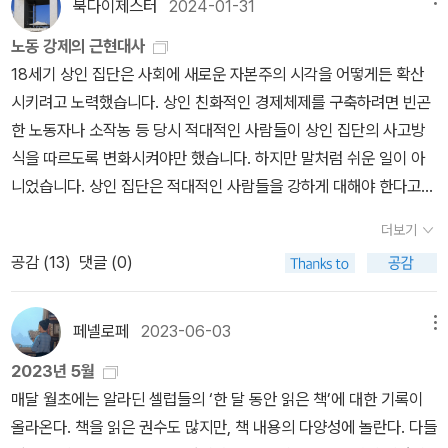
림에 보태면서 앞으로 가다듬을 발걸음과 손끝일 테지. 긴긴 길에 읽
존재가 되려면 질문이 필요합니다 ... 우리는 믿을 만한 것을 꽉 움켜
북다이제스터
2024-01-31
규). 낱말책을 쓴다. 《풀꽃나무 들숲노래 동시 따라쓰기》, 《새로 쓰는
고 쓰다가 보금숲에 닿을 저녁에는 넷이 둘러앉아서 두런두런 마음을
잡아야 합니다. 다른 존재가 되려면 자신의 경험을 좀 더 큰 맥락 안에
말밑 꾸러미 사전》, 《미래세대를 위한 우리말과 문해력》, 《들꽃내음
노동 강제의 근현대사
북돋우겠지. 첫여름볕이 반갑다. 새여름바람이 고맙다. 이른여름꽃을
서 볼 줄 알아야 합니다.' (pp. 116-117)네 번째, 빈칸을 채우기 위해
따라 걷다가 작은책집을 보았습니다》, 《우리말꽃》, 《쉬운 말이 평
18세기 상인 집단은 사회에 새로운 자본주의 시각을 어떻게든 확산
바라보며 걷는다. 이제 짐을 다 내려놓고서, 인천서 서울로 넘어갈 쇳
나는 누구를 위하여 무엇이 되어야 하나.'누구'와 '무엇'에 근사한 단어
화》, 《곁말》, 《책숲마실》, 《우리말 수수께끼 동시》, 《시골에서 살림
시키려고 노력했습니다. 상인 친화적인 경제체제를 구축하려면 빈곤
길에 선다.ㅍㄹㄴ글 : 숲노래·파란놀(최종규). 낱말책을 쓴다. 《새로
를 넣기 위해서 계속 읽는다. 나는 저기에 최대한 좋은 답을 넣고 싶
짓는 즐거움》, 《이오덕 마음 읽기》을 썼다. blog.naver.com/hboo
한 노동자나 소작농 등 당시 적대적인 사람들이 상인 집단의 사고방
쓰는 말밑 꾸러미 사전》, 《미래세대를 위한 우리말과 문해력》, 《들꽃
다.80억명의 '누구'들이 '무엇'을 슬퍼하고 그리워하고 있는지를 봐야
klove
식을 따르도록 변화시켜야만 했습니다. 하지만 말처럼 쉬운 일이 아
내음 따라 걷다가 작은책집을 보았습니다》, 《우리말꽃》, 《쉬운 말이
겠다. 그래서 우리가 우리를 구원했으면 한다.'모두의 이야기를 한군
니었습니다. 상인 집단은 적대적인 사람들을 강하게 대해야 한다고
평화》, 《곁말》, 《책숲마실》, 《우리말 수수께끼 동시》, 《시골에서 살
데 끌어모아 본다면, 70억인분의 슬픔을 끌어모아 본다면, ... 우리에
믿었습니다. 이런 맥락에서 가난한 자들을 강제로 일하도록 해야 하
림 짓는 즐거움》, 《이오덕 마음 읽기》을 썼다. blog.naver.com/hb
게 무엇이 쓸모 있는지가 나옵니다. 우리가 사랑했던 것들, 그러나 잃
더보기
며, 대부분 사회복지는 그들 게으름을 부추기는 결과를 낳으므로 철
ooklove
어버린 것들, 우리를 울고 웃게 했던 것들을 다시 찾는 것에 대해 이야
공감 (
13
)
댓글 (0)
폐해야 한다고 보았습니다. 점차 자본가는 자신 스스로에게 적용한
기해 본다면 ... 무엇이 쓸모가 있는지 나옵니다 ... 고통과 불안을 직
근면이나 성실의 규율을 ‘게으른’ 노동자들에게 강요하기 시작했습니
시한 책들만이 우리를 구해 줄 수 있습니다.' (p. 123)책을 읽고 제게
다. 자본가 미덕은 ‘비생산적이고 게을러터진’ 노동자를 가차 없이 대
페넬로페
2023-06-03
메뉴
일어난 가장 좋은 일은 바로 이런 이야기들을 귀담아 들을 수 있게 된
할 수 있는 권리나 의무로 자연스럽게 전이되었습니다. 시간이 흐르
것입니다 ... 영혼이 이렇게 잠들어 버리면 자기가 어떤 상황에 처해
2023년 5월
자 노동자들은 자본주의 가치관을 당연하게 받아들이게 되었습니다.
있는지 잘 알지 못합니다. 자신에게 가장 좋은 일이 무엇인지도 모릅
매달 월초에는 알라딘 셀럽들의 ‘한 달 동안 읽은 책’에 대한 기록이
자본가가 노동에서 ‘의미’를 찾아 낸 것은 노동자에게 노동을 강제하
니다.- P14‘나를 키우는 시간‘은 시간의 척추입니다 ... 시간에도, 영
올라온다. 책을 읽은 권수도 많지만, 책 내용의 다양성에 놀란다. 다들
고 노동자의 계급투쟁을 막고자 함이었습니다. 노동자는 점차 길들