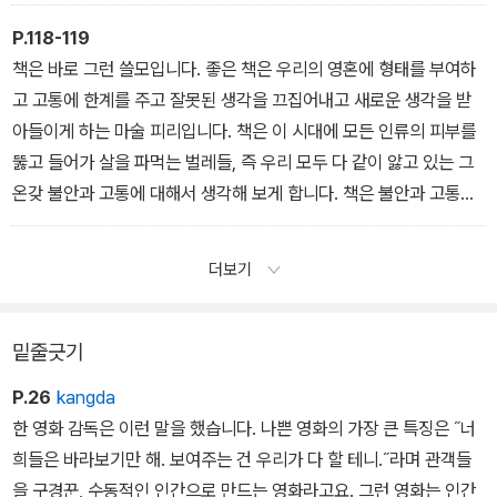
면 결국 나의 이야기가 아니라 우리들의 이야기가 있는 것 아닐까요?
파트릭 모디아노는 우리의 삶도 누군가의 기억 속에 끼어든 하나의
P.118-119
이야기란 걸 말하는 형식으로 『어두운 상점들의 거리』를 썼습니다.
책은 바로 그런 쓸모입니다. 좋은 책은 우리의 영혼에 형태를 부여하
그 소설의 신비로움과 아름다움은 내 기억과 이야기는 절대적으로 타
고 고통에 한계를 주고 잘못된 생각을 끄집어내고 새로운 생각을 받
인을 필요로 한다는 데서 나옵니다. 우린 우리를 기억할 이를 찾아 어
아들이게 하는 마술 피리입니다. 책은 이 시대에 모든 인류의 피부를
두운 거리로 걸어갑니다.
뚫고 들어가 살을 파먹는 벌레들, 즉 우리 모두 다 같이 앓고 있는 그
온갖 불안과 고통에 대해서 생각해 보게 합니다. 책은 불안과 고통을
부정하는 것이 아니라 피리를 통과하는 공기의 선율과 리듬과 언어로
말함으로써, 불안과 고통을 극복하게 합니다. 책이 불안과 고통을 말
더보기
하는 이유는 바로 미래를 생각하기 때문입니다.
밑줄긋기
P.26
kangda
한 영화 감독은 이런 말을 했습니다. 나쁜 영화의 가장 큰 특징은 ˝너
희들은 바라보기만 해. 보여주는 건 우리가 다 할 테니.˝라며 관객들
을 구경꾼, 수동적인 인간으로 만드는 영화라고요. 그런 영화는 인간