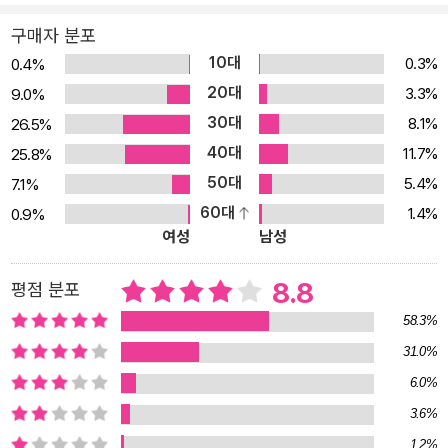
정혜윤은 이에 대해 ‘자율성의 시간’이라는 개념을 ‘나를 키우는 시
간’이라는 이름으로 바꿔 답한다. 우리가 하루 중 일부를 누가 시켜서
구매자 분포
가 아니라 순전히 자신의 의지와 욕망으로 기쁨에 몰두하여 보내면,
10대
0.3%
0.4%
‘그 시간이 아무리 짧더라도’ 내 영혼을 조금씩 성장시키고, 결국 삶의
20대
3.3%
9.0%
나머지 시간까지 다른 의미로 바꿀 수 있다는 것이다. 중요한 것은 ‘시
30대
8.1%
26.5%
간의 양’이 아니라, 우리가 시간에 부여하는 ‘의미’이기 때문이다. 누
40대
11.7%
25.8%
구나 쉽게 할 수 있는 말 같지만, 정혜윤은 이 차이가 물리적 시간을
50대
5.4%
7.1%
어떻게 지배하는지를, 스탕달의 『적과 흑』, 베른하르트의 「야우레크」
60대
1.4%
0.9%
등의 책과 실제로 인터뷰를 한 농부 할머니의 이야기를 통해 감동적
여성
남성
으로 풀어 놓는다. 이런 식으로 저자는 질문 하나하나에 답하며 ‘삶을
바꾸는 독서의 기술’, 곧 ‘창조적 삶의 기술’을 말한다. “책 읽는 능력
8.8
평점 분포
이 없는데 어떡하나요?”, “삶이 불안한데도 책을 읽어야 하나요?” 등
58.3%
의 질문들도 모두 마찬가지다. 모두 삶의 문제로 바꿀 수 있다. 이 질
31.0%
문들에는 “사는 능력이 없는데 어떡하나요?”, “불안한데도 계속 살아
6.0%
가야 하나요?” 등의 질문이 숨어 있다. 책 읽기에 대한 이 모든 질문
3.6%
은 결국 지금과 다른 삶에 대한 열망에서 나왔기 때문이다. 저자는 말
1.2%