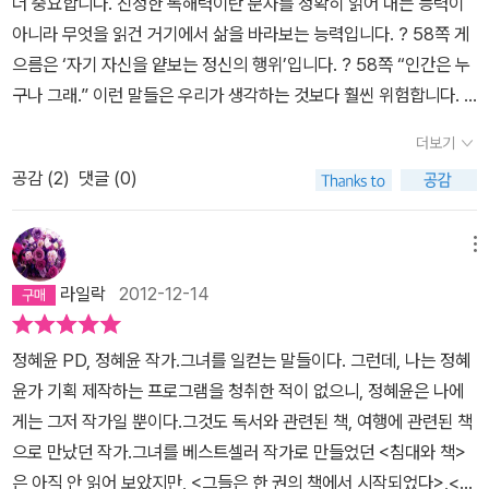
더 중요합니다. 진정한 독해력이란 문자를 정확히 읽어 내는 능력이
기 전에는 그것이 안타까움인지, 부끄러움인지, 조바심인지 조차 구
원히 제시해주었다. 모든 것을 받아들일 준비가 되어있는 마음으로
아니라 무엇을 읽건 거기에서 삶을 바라보는 능력입니다. ? 58쪽
게
분하지 못했으니, 이만하면 많이 여유로워진 것이 아니냐고 항변하고
책을 읽어서였을까? 하룻밤 사이에 빠른 속도로 읽어 내린 글자들은
으름은 ‘자기 자신을 얕보는 정신의 행위’입니다. ? 58쪽
“인간은 누
싶기도 하다. 그러나 지금도 여전히 읽은 책은 부족하고, 읽지 못한 책
내 눈을 지나 마음 깊숙이 들어와 작은 설렘으로 테두리 지워진 꿈으
구나 그래.” 이런 말들은 우리가 생각하는 것보다 훨씬 위험합니다. ?
으로 인한 조바심과 함께 읽고 싶은 책들에 대한 갈증이 크고도 깊다.
로 자리를 잡았다.
‘진정한 독해력이란 문자를 정확히 읽어 내는 능력
58쪽
어떤 분야에 정말 능력이 있는 사람이 제일 먼저 알게 되는 것
이것이 내가 죽을때까지는 책을 놓지 않겠다고 다짐하는 이유다. 그
더보기
이 아니라 무엇을 읽건 거기에서 삶을 바라보는 능력(p58)’이라 한
은 자신에게 뭐가 부족한가 하는 점입니다. ? 59족
인간은 추하고 형
래서 행복한 이유이기도 하고. 나는 이 책을 '책 권하는 책', 그러니까
다. 나에게도 진정한 독해력이 조금이나마 생겨나는 것일까? 책 안에
공감 (
2
)
댓글 (0)
편없는 짓도 하지만, 그럼에도 인간은 참으로 끝없이 질문을 던지면
서평집으로 알고 골랐다. 선뜻 책을 골라 읽기 어려워서, 또는 같은 책
담겨있는 삶을 통해 나를 돌아보고, 내 삶을 되짚어가고 앞으로의 삶
서 그 질문에 충실하고 자기가 얻은 해답과 믿음을 지침으로 삼아 인
을 읽고 다른사람은 어떻게 느끼는지 궁금해서, 어떤 책을 꼭 읽고싶
을 생각하게 된 것을 보면.‘책 읽기는 쉬는 시간이며 숨 쉬는 시간(p6
간으로서의 존엄성을 지키기 위해 저항하고 심지어 목숨까지도 바치
메뉴
지만 반드시 읽을 절박함을 느끼지 못할 때 나는 서평집을 읽는다. 서
4)’이라는 말에도 공감이 갔다. 직장 일에 치여 내가 일을 끌고 가는
는 존재. ? 70쪽
책은(특히 문학은) 말할 수 없는 것을 말해 보려는
평집을 읽으며, 어떤 책을 읽어야 할 동기를 일깨우기도 하고, 읽을 책
라일락
2012-12-14
것인지 일이 나를 끌고 가는 것인지 경계가 애매해지는 순간이 많다.
데서 시작됩니다. ? 90쪽
책을 읽는 것은 자신의 삶을 다른 사람의
과 읽지 않을 책을 고르기도 하는 실용적인 목적을 충족시키는 것이
그럴 때면 자존심이 슬쩍 상하기도 한다. 내 삶의 주인이 스스로가 아
삶에 비추어 보는 경험이기도 하다. ? 91쪽
진정한 위로는 진정한 희
다. 삶을 바꾸는 책 읽기. 삶에 대한 갈증으로 책을 읽는 나로서는 삶
정혜윤 PD, 정혜윤 작가.그녀를 일컫는 말들이다. 그런데, 나는 정혜
닌 것 같아서 이 상황을 벗어나고 싶은 생각이 든다. 책읽기는 그런 면
망이 그러하듯, 상황을 좋게 보는 데서 생기는 게 아니라 상황을 있는
의 방향을 틀어줄 획기적인 도서 목록을 이 책으로 부터 얻길 바라고
윤가 기획 제작하는 프로그램을 청취한 적이 없으니, 정혜윤은 나에
에서 온전히 자신만을 위한 것이다. 사실 없는 시간에 짬짬이 책을 읽
그대로 보는 데서 생겨나는 것입니다. - 101쪽
자기 선택과 자유에 대
있었던 거다. 물론 이 책의 뒷부분에는 본문 중에 인용된 책들의 목록
게는 그저 작가일 뿐이다.그것도 독서와 관련된 책, 여행에 관련된 책
는다는 것은 만만치 않은 일이다. 하지만, 책을 읽는다는 것은 힘이 들
해 책임을 지는 것은 귀찮고 번거로운 일이 아니라 고귀한 일이란 것
이 잘 정리되어 있지만, 딱히 목록이 반갑거나 한 것은 아니다. 이 책
으로 만났던 작가.그녀를 베스트셀러 작가로 만들었던 <침대와 책>
고 때론 피곤한 일일 지라도 며칠 전처럼 하룻밤을 세운 머릿속이 맑
을 아는 사람이 고매한 사람입니다. ? 163족
책과 글은 밤과도 같은
이 책을 권하는 책이긴 하지만, 어떤 책을 읽으라는 권유라기 보다는
은 아직 안 읽어 보았지만, <그들은 한 권의 책에서 시작되었다>,<
아지는 느낌을 가져다주기도 한다. 이 책을 읽은 다음 날은 유난히 기