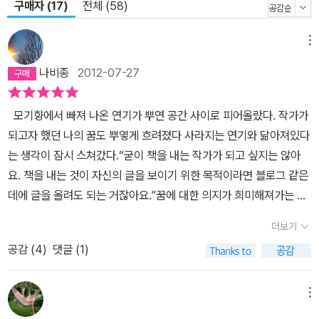
구매자 (17)
전체 (58)
메뉴
나비종
2012-07-27
모기향에서 빠져 나온 연기가 뿌연 공간 사이로 피어올랐다. 작가가
되고자 했던 나의 꿈도 뿌옇게 흐려졌다 사라지는 연기와 닮아져있다
는 생각이 잠시 스쳐갔다.“굳이 책을 내는 작가가 되고 싶지는 않아
요. 책을 내는 것이 자신의 글을 보이기 위한 목적이라면 블로그 같은
데에 글을 올려도 되는 거잖아요.”꿈에 대한 의지가 희미해져가는 것
에 대한 자기변명을 해본다.“그러면 서평을 써 보는 건 어때요?”선생
더보기
님이 제안을 하셨다.“서평이요?”“그래요. 인터넷 서점에 올라온 책에
공감 (
4
)
댓글 (1)
대한 서평을 올리는 거죠. 꾸준히 책을 읽어가면서 서평을 올리면 좋
아하는 글도 쓰고, 사람들이 댓글도 달아주니 반응도 볼 수 있고…….
”“배경지식이 얕은 제 주제에 무슨 책에 대한 평을 할 수 있겠어
메뉴
요?”자신감을 잃은 마음이 무심코 표현된다.“서평은 평론과 달라요.