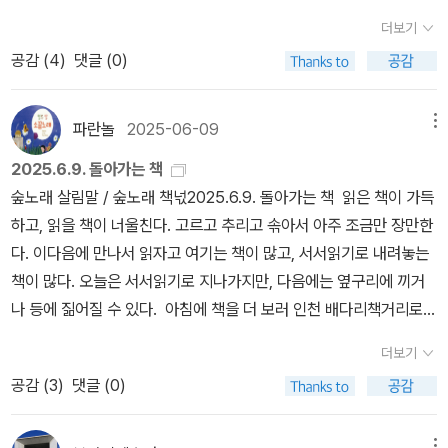
다. 고작 이런 게 나라고? 세상이나 나나, 정말 바뀔 수 있는 걸까. 그
저녁을 먹고서 눕는다. 풀벌레노래로 밤을 맞이한다. 곁님은 아이들
을 남겨서 새로 깨어날 뿐 아니라, 뿌리가 살면 찬찬히 다시 돋게 마련
런 생각을 하면 가장 쉬운 방법인 포기를 선택하고 싶어진다.그러니
더보기
하고 ‘푸른별자취(지구역사)’를 놓고서 한참 이야기한다. 누운 채 가
입니다. 이제 ‘다읽다’라는 허울을 내려놓기로 해요. ‘첫걸음’을 뗀 읽
까 나는 자꾸 읽어야 한다. 좀 더 다른 모양의 세계가 가능하다는 것
공감 (
4
)
댓글 (0)
만히 듣는다. 몸을 쉬느라 누워야 할 적에는 그저 귀를 쫑긋 세워서 이
기를 이어서 ‘두걸음’과 ‘석걸음’으로 차분히 함께 나아가 봐요.다읽다
을. 절망을 직면하는 게 너무 어려워 눈을 감아버리는 게 아니라, 절망
야기를 듣기만 해도 즐겁다. 나는 곁에서 마음으로 듣고 나누면 된다.
펄럭펄럭 바람이 불면오늘 흐르는 바람결 읽고후끈후끈 땡볕 내리면
을 끝까지 읽어내서 다음 페이지에 새로운 이야기를 쓰고 싶어서 읽
《삶을 바꾸는 책 읽기》를 돌아본다. 책읽기로 삶바꾸기를 이룰 수 있
파란놀
2025-06-09
메뉴
하루 감도는 여름빛 읽고제비나비한테는 작은 달걀꽃에부전나비는
는다. 내가 다른 사람이 되기 위해 자꾸 나를 다시 봐야 하니까 읽는
을까? 글쎄, 턱없다고 본다. 글쓰기로 삶가꾸기를 해낼 수 있을까? 글
여러 마리 내려앉고느티나무한테는 좁은 논두렁에돌나물은 무리지어
2025.6.9. 돌아가는 책
다.'책이 아니었다면 몰랐을 겁니다. 지금 당장 내가 사는 세상이 너무
쎄, 아니라고 본다. 읽든 쓰든, 먼저 짓고 빚는 살림살이를 밑동으로
줄줄이 자라뜸북새가 노래하는 철에뜸북꽃이 곳곳에 오르고장마가
숲노래 살림말 / 숲노래 책넋2025.6.9. 돌아가는 책 읽은 책이 가득
서글프니까요 ... 책은 다른 사람들이 존재함을 보여줍니다. 눈을 돌리
놓을 노릇이다. 스스로 펴고 품는 집(보금자리)에서 ‘짓는 살림’부터
일찍 걷히더라도장다리꽃은 언제나 껑충책을 다 읽었으면 애벌새로
하고, 읽을 책이 너울친다. 고르고 추리고 솎아서 아주 조금만 장만한
니 정말 보이기 시작했습니다. 다르게 사는 사람들요.' (p. 70)'그는
하기에 읽기나 쓰기가 삶으로 스민다. 집은 지음터요, 집에서 지내는
펼쳐 배우면 두벌거듭 살펴 익히면 석벌다 읽으면 늘 처음으로ㅍㄹㄴ
다. 이다음에 만나서 읽자고 여기는 책이 많고, 서서읽기로 내려놓는
불명예스러운 페이지를 구겨 버리지 않기를 선택했습니다. 이제 그
모든 사람은 지음이라 하겠다. “책으로 삶을 바꾸거나 가꾸려고 애
글 : 숲노래·파란놀(최종규). 낱말책과 노래를 쓴다. 숲을 품은 시골에
책이 많다. 오늘은 서서읽기로 지나가지만, 다음에는 옆구리에 끼거
앞에는 그 페이지를 통과해야만 나올 수 있는 이야기가 놓여 있습니
쓰”는 사람은 앞뒤를 잊거나 팽개친 셈이다. 집안일부터 노래하며 기
서 산다. 살림을 짓는 하루를 가꾼다. 《열두 달 소꿉노래》, 《풀꽃나무
나 등에 짊어질 수 있다. 아침에 책을 더 보러 인천 배다리책거리로
다 ... 저는 그가 어떤 경우에도 자기 자신 때문에만 괴로워하는 것을
쁘게 할 적에 책과 글은 저절로 사랑으로 깨어난다. 말만 앞설 적에는
들숲노래 동시 따라쓰기》, 《새로 쓰는 말밑 꾸러미 사전》, 《미래세대
갈는지, 용현동 골목집을 둘러볼는지 가늠하다가 책집마실로 길을 튼
본 적이 없습니다. ... 그가 그렇게 강한 이유, 그건 이번에야말로 진짜
번드레하다. 아기가 엄마몸에서 태어나고, 새끼새가 스스로 알을 깨
더보기
를 위한 우리말과 문해력》, 《들꽃내음 따라 걷다가 작은책집을 보았
다. 책벌레이기도 하지만 골목내기이기도 한 터라, 둘 사이에서 으레
로 의미 있는 것에 영원히 연결되길 선택했기 때문입니다 ... 그는 불
고 나오는 삶을 보자.[단독] 국회서 '북 토크' 열고 140만 원 받은 최
공감 (
3
)
댓글 (0)
습니다》, 《우리말꽃》, 《쉬운 말이 평화》, 《곁말》, 《책숲마실》, 《우리
서성이는데, 아침에 경동 골목을 살짝 거닐었으니, 이만큼으로 기쁘
안하기 때문에, 깊이 절망했기 때문에 변화를 향한 의지를 불태웁니
강욱…대관자는 신장식https://n.news.naver.com/mnews/artic
말 수수께끼 동시》, 《시골에서 살림 짓는 즐거움》, 《이오덕 마음 읽
게 여기자. 집으로 이고 질 책에 흐르는 이야기란, 어제까지 배운 살
다.' (pp.81-82)'진짜 잠재력은 다른 사람이 될 가능성입니다. 다른
le/629/0000426804?sid=100ㅍㄹㄴ글 : 숲노래·파란놀(최종
기》를 썼다. blog.naver.com/hbooklove
메뉴