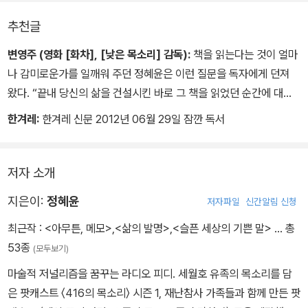
추천글
변영주 (영화 [화차], [낮은 목소리] 감독):
책을 읽는다는 것이 얼마
나 감미로운가를 일깨워 주던 정혜윤은 이런 질문을 독자에게 던져
왔다. “끝내 당신의 삶을 건설시킨 바로 그 책을 읽었던 순간에 대해
말해 주세요.” 이제 그녀는 당신의 친절한 답에 새로운 질문을 던진
한겨레:
한겨레 신문 2012년 06월 29일 잠깐 독서
다. “그 순간 당신의 삶은 어떤 변화를 시작하였나요?”
책을 읽는다는 것은 내 삶과 당대와의 관계를 증명하는 일이다. 세상
모두가 우리에게 스승이듯 나의 독서도 공부 그 자체가 되곤 한다. 아
저자 소개
직도 삶과 독서의 관계를 눈치 채지 못한 독자가 있다면 그에게 이 책
지은이:
정혜윤
저자파일
신간알림 신청
을 권한다.
최근작 :
<아무튼, 메모>
,
<삶의 발명>
,
<슬픈 세상의 기쁜 말>
… 총
53종
(모두보기)
마술적 저널리즘을 꿈꾸는 라디오 피디. 세월호 유족의 목소리를 담
은 팟캐스트 〈416의 목소리〉 시즌 1, 재난참사 가족들과 함께 만든 팟