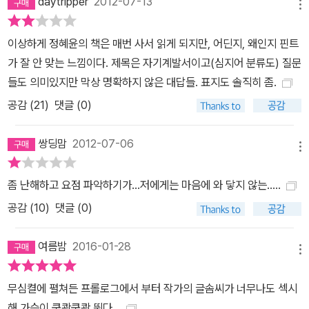
daytripper
2012-07-13
는 농부 할머니는 쓸모가 아닌 즐거움을 위해 밤잠을 쫓아가며 시를
메뉴
읽는 시간을 보내고, 여러 풍파를 겪은 가사 도우미 아줌마는 자신이
느끼지만 표현하지 못하는 것들을 책에서 문자로 발견하며 위로를 받
이상하게 정혜윤의 책은 매번 사서 읽게 되지만, 어딘지, 왜인지 핀트
는다. 아흔 살이 넘은 택시 기사 할아버지는 아직도 잊지 못하는 첫사
가 잘 안 맞는 느낌이다. 제목은 자기계발서이고(심지어 분류도) 질문
랑 때문에 우수에 젖곤 하는데, 그의 모습은 갈레아노의 『시간의 목소
들도 의미있지만 막상 명확하지 않은 대답들. 표지도 솔직히 좀.
리』라는 책에 나오는 인물과 놀랍도록 닮았다. 정혜윤은 농부 할머니
공감 (
21
)
댓글 (0)
에게서 시간을 쓰는 법을 배우고 그것을 그대로 독서법에 적용하며,
가사 도우미 아줌마가 책에서 어떻게 위로를 받는지를 배우고 그녀의
쌍딩맘
2012-07-06
메뉴
위로법이 우리 삶에서도 필요함을 깨닫는다. 택시 기사 할아버지를
보며 자신이 읽은 책보다 삶이 더 강렬한 모습을 띠는 것에 놀라기도
좀 난해하고 요점 파악하기가...저에게는 마음에 와 닿지 않는.....
한다. 책과 삶은 닮아 있고, 책에서만 삶을 읽는 것은 일방향의 독서밖
공감 (
10
)
댓글 (0)
에 되지 못한다. 우리 삶을 돌아봐야만 우리는 우리가 책을 읽어야만
하는 이유를 잊지 않을 수 있다. 우리는 더 잘 살기 위해 책을 읽고, 우
여름밤
2016-01-28
리가 사는 모습은 또 책이 된다. 우리가 읽는 책은 나의 삶이고, 타인
메뉴
의 삶이다. 이들 삶을 돌아보지 않을 때 우리 삶은 정체될 수밖에 없
무심켤에 펼쳐든 프롤로그에서 부터 작가의 글솜씨가 너무나도 섹시
다. 책 읽기가 삶을 바꿀 수 있는 이유는 바로 여기에 있다.
해 가슴이 쿵쾅쿵쾅 뛴다...