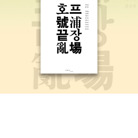
하다. 평양에 있는 건축물을 분석한 책인데, 꼭 한번 보고 싶다. 평야
의 건축은 어떠한지.. 웅장함 속에는 어떤 다른 의미가 있을까? 두번
째 책은 임금님의 '용안'을 분석한 책이다. 그것도 미적관점으로.. 에
미넴의 고백은 예전에 출간된 적이 있는데 재출간 되었다. 아마도 에
미넴의 내한공연 때문인것으로 보인다. 백인이지만 흑인스러운 그의
삶도 들여다보면 꽤 흥미롭다. <아흔아홉><곤충근장><솔
로몬 왕의 고뇌>김도연의 아흔아홉.. 평창 진부도서관에 13년째 출입
해서 명예관장도 수여받은작가란다. 이력도 재밌고 꾸준한 작가라 관
심이간다. 열린책들 세계문학판으로 나온 카렐 차페크의 곤충극장이
다. 마음산책에서 에밀 아자르 시리즈가 나온다고 한다. 프랑스문화
권에 관심이 많은 출판사같다.