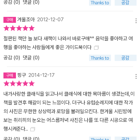
공감 (
0
)
댓글 (0)
만 공연하는 인스브루크 고음악 페스티벌, 레하르의 오페레타를 전문
적으로 다루는 바트 이슐 레하르 페스티벌, 하이든이 30년 동안 봉직
겨울조아
2012-12-07
메뉴
했던 궁전에서 열리는 아이젠슈타트 하이든 페스티벌, 마을 사람들이
자원해 즐겁게 치러지는 장크트 마르가레텐 오페라 페스티벌, 공연되
절판된 책만 늘 보다 새책이 나와서 바로구매^^ 음악을 좋아하고 여
지 않은 오페라들을 찾아서 세계 초연하거나 시대 공연을 하는 슈베
행을 좋아하는 사람들에게 좋은 가이드북이다
칭겐 페스티벌, 벨칸토 오페라 등 희귀 오페라들을 되살려 내는 마르
공감 (
0
)
댓글 (0)
티나 프란카 페스티벌 등은 규모는 작지만 독특한 콘셉트로 세계 음
악계의 시선을 집중시키고 있다. 단 한 명의 음악가에게 바치는 페스
핑구
2014-12-17
티벌 페스티벌에 따라서는 특정 음악가의 작품을 주로 올리는 경우도
메뉴
있는데, 바이로이트 페스티벌이 대표적이다. 바이로이트 페스티벌은
내가사랑한 클래식을 읽고나서 클래식에 대한 목마름이 생겼는데,이
바그너가 자신의 작품만 올리는 축제극장을 건축하면서부터 시작되
책을 발견후 해갈이 되는 느낌이다. 더구나 유럽순례지에 대한 작가
었는데, 이는 음악가가 자신을 위한 극장을 스스로 지은 독특한 경우
의 사진은 무한한 상상력과 로망을 불러일으킨다. 한겨울 시린밤에
다. 이후 이 축제극장은 바그네리언들의 성지가 되었다. 반면에 베르
보는 취리히의 눈오는 어스름저녁 사진은 나를 또 다른 시공으로 여
디는 자신의 전용 극장을 짓자는 부세토 사람들의 염원을 오랫동안
행시켜준다..
외면했는데, 이 때문에 베르디 페스티벌은 그의 사후 100년 후에나
공감 (
0
)
댓글 (0)
활성화될 수 있었다. 이 외에도 규모는 작지만 한 음악가의 작품을 진