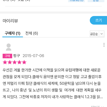
지하게 무대에 올리는 페스티벌들이 여럿 있다. 목가적인 산속 마을
에서 슈베르트를 사랑하는 사람들이 모여 만든 슈베르티아데, 푸치니
집 앞에 있는 호숫가에서 그의 작품들을 올리는 토레 델 라고 푸치니
쓰기
마이리뷰
페스티벌, 로시니 음악원의 탄탄한 권위와 명성을 바탕으로 열리는
구매자 (1)
전체 (6)
페사로 로시니 페스티벌 등이 바로 그것이다. 티켓 구하는 법부터 숨
은 명소 찾기까지 이 책에서 다루는 페스티벌들은 유명한 곳도 있지
만 그 나라 사람조차 거의 찾지 않는 시골 촌구석에서 열리는 경우도
메뉴
제법 된다. 저자가 비행기와 열차를 여러 차례 갈아타고 때로는 렌터
핑구
2015-07-06
카를 직접 운전하면서, 유럽 구석구석을 뒤져 찾아낸 ‘숨은 보석’ 같은
곳들이다. 그 덕분에 인터넷이나 지도, 국내의 어떤 여행서에도 담겨
우선은 겨울 한가한 시간에 이책을 읽으며 유럽여행에 대한 새로운
있지 않은 비밀스러운 정보들이 이 책에는 가득하다. 특히, 티켓 구하
관점을 갖게 되었다.클래식 음악엔 문외한 이고 정말 고교 졸업이후
는 법을 알려 주는 부분에서는 저자만의 오랜 노하우와 유머 감각이
엔 저멀리 미뤄 뒀던 클래식의 세계에, 50문턱을 넘으며 다시 눈을
돋보인다. 페스티벌의 주요 공연 티켓은 온라인상에서 순식간에 매진
뜨고 , 나의 중년 및 노년의 취미 생활 및 여가에 대한 계획을 세우
되기 때문에 국내 독자들은 구입하는 게 거의 불가능하다. 하지만 저
게 되었다. 그전에 박종호 저자의 내가 사랑하는 클래식 1.2.3을 읽은
자는 포기하기는 아직 이르다고 귀띔해 준다. 공연 직전에 반환된 티
후 그의 광팬이 되어 모든 책을 다 구입하여 읽게 되었다, 클래식 부터
켓을 운 좋게 현장에서 구매하는 법도 있고, 신문 광고, 암표상, 일류