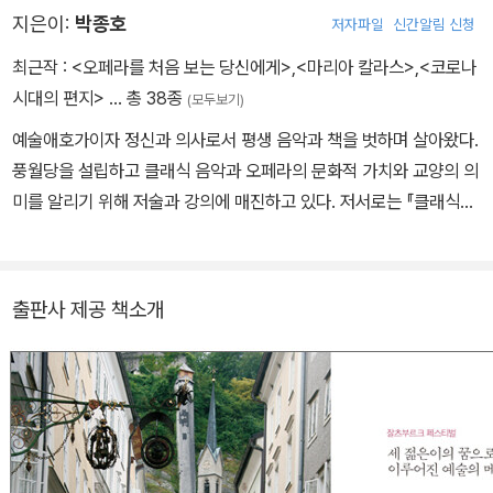
열리는 음악 페스티벌 27곳을 차례로 소개해 준다. 티켓 구하는 법부
지은이:
박종호
저자파일
신간알림 신청
터 숨은 명소 찾기까지 저자만의 오랜 노하우와 유머 감각이 돋보인
최근작 :
<오페라를 처음 보는 당신에게>
,
<마리아 칼라스>
,
<코로나
다. 이 책을 통해 음악 페스티벌의 현장과 유럽 곳곳을 여행하다 보면,
시대의 편지>
… 총 38종
(모두보기)
어느새 유럽 문화의 진수를 체험하고 있는 자신을 느낄 수 있을 것이
다.
예술애호가이자 정신과 의사로서 평생 음악과 책을 벗하며 살아왔다.
풍월당을 설립하고 클래식 음악과 오페라의 문화적 가치와 교양의 의
미를 알리기 위해 저술과 강의에 매진하고 있다. 저서로는 『클래식을
처음 듣는 당신에게』, 『가운을 벗은 의사들』, 『베르디 오페라』, 『마리
아 칼라스』, 『코로나 시대의 편지』, 『예술은 언제 슬퍼하는가』, 『내가
사랑하는 클래식』(전 3권), 『불멸의 오페라』(전 3권), 『박종호에게
출판사 제공 책소개
오페라를 묻다』, 『오페라 에센스 55』, 『탱고 인 부에노스 아이레스』,
『유럽 음악축제 순례기』, 『빈에서는 인생이 아름다워진다』 , 『박종호
의 황홀한 여행』, 풍월당 문화예술여행 시리즈 『잘츠부르크』, 『리스
본』, 『뮌헨』, 『빈』, 『베를린』 등이 있다.