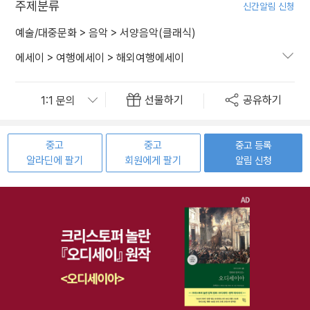
주제분류
신간알림 신청
예술/대중문화
>
음악
>
서양음악(클래식)
에세이
>
여행에세이
>
해외여행에세이
선물하기
공유하기
중고
중고
중고 등록
알라딘에 팔기
회원에게 팔기
알림 신청