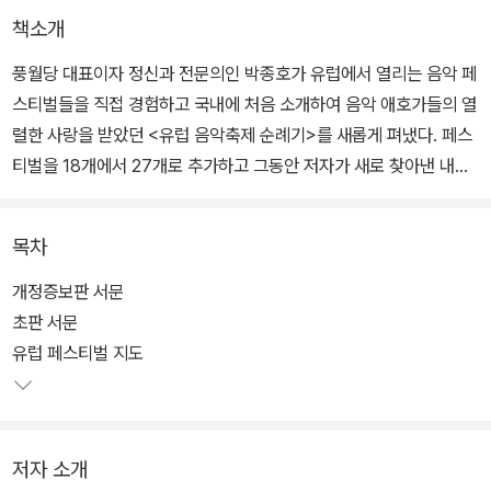
책소개
풍월당 대표이자 정신과 전문의인 박종호가 유럽에서 열리는 음악 페
스티벌들을 직접 경험하고 국내에 처음 소개하여 음악 애호가들의 열
렬한 사랑을 받았던 <유럽 음악축제 순례기>를 새롭게 펴냈다. 페스
티벌을 18개에서 27개로 추가하고 그동안 저자가 새로 찾아낸 내용
과 사진을 더해, 유럽 여행자와 음악 순례자들에게 놀라운 정보와 뜨
거운 경험담을 제공한다.
목차
시즌을 끝내고 모처럼 휴가를 떠난 음악가들이 휴양지에서 저녁마다
개정증보판 서문
여는 음악제, 이것이 이 책에서 소개하는 음악 페스티벌이다. 이 책은
초판 서문
천편일률적인 여행서나 여행 프로그램에서 벗어나서 진정한 유럽 문
유럽 페스티벌 지도
화를 제대로 즐길 수 있는 방법이 바로 음악 페스티벌에 참가하는 것
이라고 말한다.
저자 소개
그리고 오스트리아, 스위스, 독일, 체코, 프랑스, 이탈리아 6개국에서