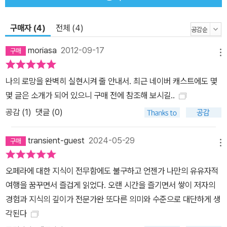
도 오페라 9편과 오케스트라 13개의 프로그램이 예정되어 있는 등 규
모와 수준에서 모두 최고다. 호수 위의 무대에서 공연이 열리는 것으
구매자 (4)
전체 (4)
로 유명한 브레겐츠 페스티벌은 음악을 들으며 동시에 석양을 감상할
moriasa
2012-09-17
수 있는 축제로, 최근에는 전위적인 연출가 데이비드 파운트니가 예
메뉴
술 감독을 맡아 색다른 무대를 선보인다. 무대 배경을 중세의 왕위 계
나의 로망을 완벽히 실현시켜 줄 안내서. 최근 네이버 캐스트에도 몇
승 전쟁에서 현대의 정유공장 노사 문제로 바꾼 《일 트로바토레》 공
몇 글은 소개가 되어 있으니 구매 전에 참조해 보시길..
연, 이스라엘과 바빌로니아 전쟁을 현대의 중동 사태로 연상하게끔
공감 (
1
)
댓글 (0)
한 《나부코》 공연은 모두 브레겐츠 페스티벌이 이룬 성과들이다. 14
0년 역사를 자랑하는 뮌헨 오페라 페스티벌은 음악 수준과 전위적 무
transient-guest
2024-05-29
대 연출에서 세계 정상급으로, 스타 가수들이 총출동하는 것으로도
메뉴
유명하다. 규모와 수준에서 잘츠부르크에 이어 제2위라고 할 만한 엑
상프로방스 페스티벌은 베를린 필하모닉 오케스트라가 참가하면서부
오페라에 대한 지식이 전무함에도 불구하고 언젠가 나만의 유유자적
터 그 명성이 더욱 높아졌다. 또한 아레나 디 베로나 페스티벌은 고대
여행을 꿈꾸면서 즐겁게 읽었다. 오랜 시간을 즐기면서 쌓이 저자의
로마 시대의 유적인 야외 경기장에서 유적들에 둘러싸인 채 2만5천
경험과 지식의 깊이가 전문가완 또다른 의미와 수준으로 대단하게 생
명의 관중을 상대로 엄청난 규모의 공연을 올린다. 하지만 음악 페스
각된다
티벌에는 대형 무대만 있는 것이 아니다. 바로크 이전의 초기 음악들