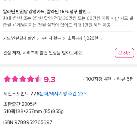
알라딘 만권당 삼성카드, 알라딘 15% 청구 할인
최대 1만원 또는 2만원 할인(전월 30만원 또는 60만원 이용 시) / 카드 발
급월 +1개월까지는 전월 실적이 없어도 최대 1만원 혜택 제공
카드/간편결제 할인
무이자 할부
소득공제 1,020원
관심 저자, 시리즈의 출간 알림을 받아보세요
신청
9.3
100자평 4편
리뷰 6편
세일즈포인트
776
문화/역사기행 주간 23위
초판출간 2005년
510쪽
188*257mm (B5)
855g
ISBN 9788952765697