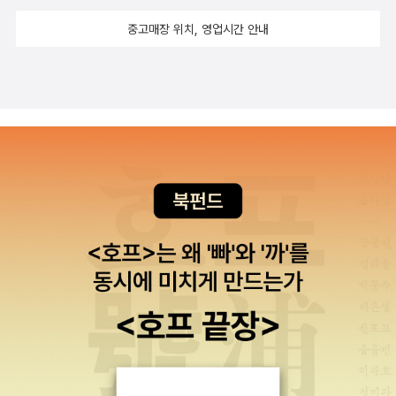
하는. 일단 유리가면이나 사야겠어.
의 시작이니까.. 두려움의 심리학에 관한 책 하나랑 예전 취미였던 우
중고매장 위치, 영업시간 안내
표수집이 생각나 추가한 한권. <제국의 지배><니미츠> <
독일 미술관을 걷다>제국의 역사에 관한 책과 2차세계대전의 주요장
군(?)중에 한 명인 니미츠 제독에 관한 책! 독일 미술관에 대한 책이
별로 없기 또 추천.. <살고싶은 도시 100> <유럽음악 축
제 순례기> <기후가 사람을 공격한다>살고싶은 도시에 괜찮은 곳이
참 많이 나왔다. 가보지도 못했는데 살고싶다..--; 박종호씨의 음악관
련서가 또 나왔다. 기후변화에 대한 경각심을 불러일으키는 책.
<감시사회> <국경의 로큰롤> <세계인권선언>한홍구와 조
효제의 저서가 각각 나왔다. 조효제씨는 인권 연구로 유명한 학자이
다. <국경의 로큰롤>은 이주노동자의 문제를 다루고 있는데.. <아주
먼 그곳>과 같이 읽으면 좋을 것 같다. <호모 모빌리언스>
<콰이어트> <경제학의 5가지 유령들>이번주에 나온 경제, 실용서
중에 괜찮은 책 3권을 추렸다. 특히 콰이어트가 눈이간다. 세상을 바
꾸는게 외향성이 아닌 내향성이라니.. 후후.. <이제는 평
양건축> <왕의 얼굴> <에미넴의 고백>정말 흥미로운 책이 나온 듯