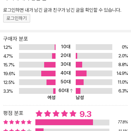
으로 떠나는 여행자들은 많지만, 그곳의 문화를 제대로 경험하고 돌
로그인하면 내가 남긴 글과 친구가 남긴 글을 확인할 수 있습니다.
아오는 경우는 극히 드물다. 이미 잘 알려진 관광지에서 여행사가 짜
로그인하기
놓은 루트에 따라 이동하면서 별다른 감흥이 없는 여정을 이어가다
귀국하는 게 대부분일 것이다. 이 책은 천편일률적인 여행서나 여행
구매자 분포
프로그램에서 벗어나서 진정한 유럽 문화를 제대로 즐길 수 있는 방
10대
0%
1.2%
법이 바로 음악 페스티벌에 참가하는 것이라고 말한다. 그리고 오스
20대
2.0%
4.7%
트리아, 스위스, 독일, 체코, 프랑스, 이탈리아 6개국에서 열리는 음악
30대
8.8%
15.7%
페스티벌 27곳을 차례로 소개해 준다. 유럽 음악계는 가을에서 이듬
40대
해 봄까지 이어지는 시즌제로 운영되는 경우가 많으며, 시즌이 끝나
14.9%
19.6%
는 여름에는 휴가를 갖는다. 따라서 이때 유럽을 찾는 여행자들은 콘
50대
11.0%
12.5%
서트 홀이나 오페라 하우스의 닫힌 문만 바라보다 오게 된다. 하지만
60대
6.3%
3.3%
여성
남성
진정한 음악 애호가라면 세계적 수준의 공연과 유명 휴양지를 동시에
즐길 수 있는 방법이 있다. 바로 음악 페스티벌에 참가하는 것이다. 시
9.3
평점 분포
즌을 끝내고 모처럼 휴가를 떠난 음악가들이 휴양지에서 저녁마다 여
는 음악제, 이것이 이 책에서 소개하는 음악 페스티벌이다. 어스름 땅
77.8%
거미가 지면 낮에는 관광지를 구경하던 여행객과 음악가들이 하나둘