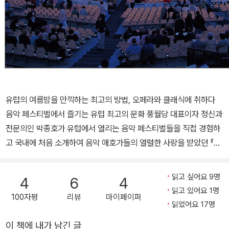
유럽의 여름밤을 만끽하는 최고의 방법, 오페라와 클래식에 취하다
음악 페스티벌에서 즐기는 유럽 최고의 문화 풍월당 대표이자 정신과
전문의인 박종호가 유럽에서 열리는 음악 페스티벌들을 직접 경험하
고 국내에 처음 소개하여 음악 애호가들의 열렬한 사랑을 받았던 『유
럽 음악축제 순례기』가 새로운 모습으로 단장했다. 페스티벌을 18개
에서 27개로 추가하고 그동안 저자가 새로 찾아낸 내용과 사진을 더
읽고 싶어요 9명
4
6
4
해, 유럽 여행자와 음악 순례자들에게 놀라운 정보와 뜨거운 경험담
읽고 있어요 1명
100자평
리뷰
마이페이퍼
을 제공해 준다. 이 책을 통해 세계적인 수준의 오페라와 클래식 공연
읽었어요 17명
정보뿐 아니라 유럽의 아름다운 거리 풍경들도 만끽할 수 있을 것이
이 책에 내가 남긴 글
다. 유럽을 여행하는 또 다른 테마, 음악 여름이면 트렁크를 끌고 유럽