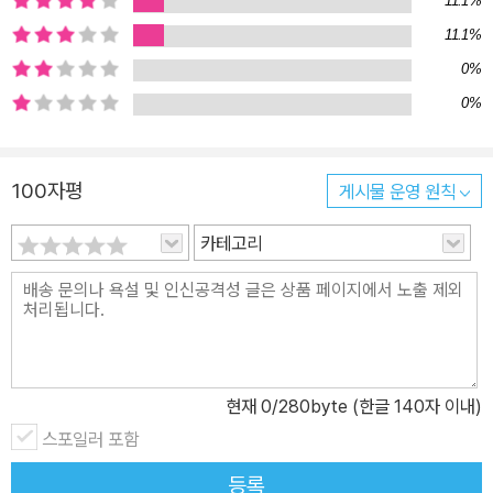
11.1%
페스티벌 장소로 모여든다. 어떤 곳은 멋지게 세워진 페스티벌 전용
11.1%
오페라 하우스 안이기도 하고, 어떤 곳은 천장이 없어 밤하늘의 별이
0%
그대로 보이는 노천 무대이기도 하다. 때로는 호수 위에 떠 있는 호상
0%
무대를 바라보는 스탠드이거나, 고대 유적으로 둘러싸인 돌계단이기
도 하다. 하지만 최첨단 시설이든 소박한 좌석이든 전혀 상관없다. 클
래식과 오페라를 사랑하는 사람들이 모여서 만들어 내는 유럽 한여름
100자평
게시물 운영 원칙
밤의 뜨거운 무대는, 그곳이 어디든지 간에 우리에게 잊지 못할 추억
카테고리
을 선사해 줄 것이다. 블록버스터급 공연에서 학구적인 작은 무대까
지 잘츠부르크, 브레겐츠, 뮌헨, 엑상프로방스, 아레나 디 베로나 등에
서 열리는 대형 페스티벌들은 이미 우리에게 잘 알려져 있다. 이곳들
은 프로그램 규모와 예산, 참가하는 오케스트라와 음악가들의 명성에
서 다른 페스티벌들의 추종을 불허한다. 이 책에 실려 있는 공연 사진
들만 보아도 무대의 화려함과 과감함에 입을 다물지 못할 것이다. 또
현재
0
/280byte (한글 140자 이내)
한 일부 페스티벌은 음악뿐 아니라 연극, 무용 등을 함께 공연한다. 빈
스포일러 포함
필하모닉 오케스트라와 카라얀에 의해 급성장한 잘츠부르크 페스티
등록
벌은 세계 제일의 종합 페스티벌로, 2012년의 음악 공연만 살펴보아