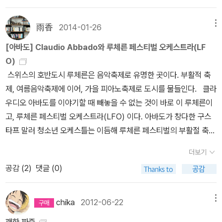
다.. 한곡의 음악보다 진한감동을 주는 풍경이었다. 그후 나의 애장서
줄이는 것이 다음 5-10년 정도의 목표라서. 지금의 구조에서 슬림한
목록에 넣게 되었다
구조로 탄탄한 근육을 유지하면서 다운시키는 것인데 수영도 하면 좋
雨香
2014-01-26
메뉴
겠지만 그건 시간상 도저히 어렵기에 일단 달리기, 걷기, 자전거로 tr
[아바도] Claudio Abbado와 루체른 페스티벌 오케스트라(LF
ying.오늘 드물게도 5일째 근육운동을 수행하고 달리기, 자전거타기
O)
를 하여 간만에 처음으로 100마일 움직이기, 2만칼로리 태우기를 달
스위스의 호반도시 루체른은 음악축제로 유명한 곳이다. 부활적 축
성했다. 삶에서도 이런 날들이 종종 있었으면 좋겠다. 이렇게 어거지
제, 여름음악축제에 이어, 가을 피아노축제로 도시를 물들인다. 클라
로라도 목표치를 채우는 것 말이다. 지난 연휴주말에 몰아서 열심히
우디오 아바도를 이야기할 때 빼놓을 수 없는 것이 바로 이 루체른이
읽었다. 평일에는 퇴근해서 조금 앉아있다가 보면 금방 자는 시간이
고, 루체른 페스티벌 오케스트라(LFO) 이다. 아바도가 창다한 구스
되어버리니까 TV도 안 보는 날이 많다. 이대로라면 TV는 NFL시즌
타프 말러 청소년 오케스틀는 이듬해 루체른 페스티벌의 부활절 축제
까지 끊었다가 다시 가입해도 될 것 같다. 모두 좋은 책들. 모르면 모
를 책임지는 상주악단으로 지명됐다. 이 악단의 단원들이 성장해서
르는 대로 하루키의 책은 나오면 냉큼 가져다 읽어야 한다. 연휴로 4
더보기
청소년이라는 이름이 어울리지 않게 되자 1997년에는 말러 체임버
일만 일했는데 어쩌다보니 6-7일은 일한 것 같은 한 주간이었다. 주
공감 (
2
)
댓글 (0)
오케스트라로 개명했다. 2003년 이 악단을 모태로 하면서 세계 정상
말엔 아무 생각없이 그냥 놀 것이다. 그래서 다음 주를 또 살아갈 힘을
급 독주자와 실내 악단이 수석단원으로 결합하는 루체른 페스티벌 오
낼 수 있을테니까.사건을 조작하고 그것이 들어나니까 검사로서의 힘
케스트라가 축제를 이끌고 가는 상주 악단의 결합을 맡았다. 아바도
chika
2012-06-22
메뉴
을 이용해서 보복수사를 한 아주 나쁜 검사놈의 탄핵이 헌재에서 기
는 그 해 루체른 페스티벌 오케스트라와 함께 말러의 교향곡 2번 <부
각되었다. 심지어 2인의 헌재판나놈들은 아예 죄가 없다고 판결을 했