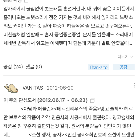
괜한 짜증
활>을 연주한 뒤, 미년 이 축제를 통해서 말러 교향곡의 대장정을 펼
다. 그야말로 범죄자들의 전성시대가 아닌가 싶다. 달걀을 마는 것처
옆자리에서 끊임없이 콧노래를 흥얼거린다. 내 귀에 꽂은 이어폰에서
치고 있다. 베를린 필의 수석 단원들인 알반베르크 현악 4중주단과
럼 나라를 말아먹고 있는 알콜중독자와 마담을 뽑은 대가 치고는 너
흘러나오는 노랫소리가 점점 커지는 것과 비례해서 옆자리의 노랫소
하겐 중주단 등이 멤버로 참여했던 이 오케스트라의 진용은 흡사'클
무 한 것 같다.채상병의 억울한 죽음에 대한 수사가 제대로 이뤄지기
리도 커져만 가는 것 같아 짜증이 하늘높은 줄 모르고 솟구쳐오른다.
래식 음악계의 레알 마드리드'로 불릴만큼 화려했다. 사실 이는 70년
도 전에 사건사고가 계속 터지더니 이젠 중대장의 가혹행위로 훈련병
미친놈처럼 일할때도 혼자 중얼중얼중얼, 문서를 읽을때도 소리내어
대에 지휘자 토스카니니가 구상했던 축제 오케스트라의 부활이기도
이 죽었다. 자꾸 성별을 붙여서 이야기하는데 그건 이슈가 아니다. 또
세네번 반복해서 읽고는 이해됐다며 덮는데 기분이 별로 안좋을때는
했다. (399쪽) 아바도는 2003년 말러 2번을 시작으로, 2004년 5
라이가 군대라는 곳에서 권력을 갖고 낮은 위치에 있는 사람을 abus
정말 한대 치고 싶을 정도다.게다가 나하고 친하지도 않은데. 친한녀
번, 2005년 7번, 2006년 6번, 2007년 3번, 2009년 1번과 4번, 2
더보기
e해서 죽인 것이 이 사건의 본질이다. 근본적으로 abusive한 사람이
석이 내 머리끄댕이를 잡아댕긴다해도 화가 날 지경인데 지가 뭐라고
010년 9번을 연주한다. 루체른 음악축제는 위의 사진의 건물인 KK
공감 (
24
)
댓글 (0)
군대라는 곳에 가서 중대장의 지위에 올라서 발생한 사건이라고 생각
내 머리를 잡아당기고 머리를 치려고 하냐고. 나보다 나이도 어린것
L (Kunst- und Kongresshaus Luzern) 이 완성된 후 새로운 장을
하며 이런 사람은 다른 곳에서는 비슷하게 다른 사고를 쳤을 것이라
이. 장난같은 행동을 보였지만 내 눈빛에서 짜증이 묻어났는지 금방
맞는다. 여러 콘서트 홀과 미술관으로 이루어진 복합공연문화시설인
고 본다. 더 웃기는 건 이런 자를 두둔하여 심리상담을 하고 보호를 하
손을 거두기는 하더라. 젠장.짜증이 물밀듯이 밀려올 때. 도대체 어떻
VANITAS
2012-06-20
메뉴
KKL은 이제 루체른을 대표하는 건축물이 되었다. 프랑스 건축가 장
고 있는 대한민국의 군사행정이다. 언제까지 공짜로 개인을 착취할
게 해야하는지! 짜증이 나는 글과 딱 어울리는 표지,일까? 떨어져
누벨이 만든 이 건물은 그가 특히 좋아하는 검은색과 특유의 단순한
이 주의 관심도서 (2012.06.17 ~ 06.23)
수 있다고 생각하는가. RT출신이라고 하던데 빽이 센가 아니면 엄마
있는 팔 하나에 돋보기를 갖다대고 있는 엽기사진의 소년 탐정은 뭘
선을 강조하였다 루체른 호수를 내렫보며 서 있다 KKL은 건물 자체
<아담과 에블린><베르길리우스의 죽음>잉고 슐체와 헤르
가 샤넬백을 들고 마담을 찾아갔나...부패한 대법관, 극우성향의 대법
실패했을까?유령비행기를 읽은지 너무 오래 돼 잘 기억도 안나지만
만으로도 이미 세계 현대 건축의 중요한 작품으로 자리잡았다......검
만 브로흐의 작품이 각각 민음사와 시공사에서 출판됐다. 잉고슐체의
관 + 트럼프가 임명한 수많은 MAGA판사들까지 더 이상 이곳도 사
매우 독특한 작품이었다는 걸 기억하고 있는 나는 죠 메노의 새 책들
고 육중한 건물을 가까이서 바라보면, 검게 반짝이는 대리석과 유리
작품은 참 꾸준히 출판되는것 같다. 원서의 분량들이 만만치가 않던
법시스템의 fairness를 믿지 못하게 되었지만 NY주에서 트럼프의 3
이 왠지 반갑다. 작가 이름만 들어도 장바구니에 마구 집어넣고
의 세련됨이 한층 매혹적으로 다가왔다. (171쪽) 그러나 한편으로
데.. <소설 맹자, 공자><인간 공자>최인호의 소설이 오랜만
4개 죄목을 모두 인정하는 것으로 아주 약간의 희망을 갖게 되었다.