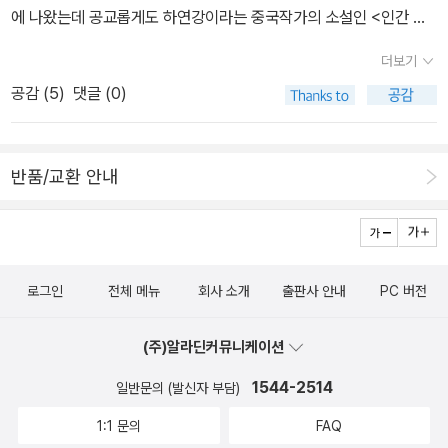
싶은 책들이 나왔다. 그리고 이제 바야흐로 여름 휴가철이 되어가고
이런 변화를 달가워 하지 않는 이도 있다. 뭐랄까 너무 잘 돌아갈 때
에 나왔는데 공교롭게도 하연강이라는 중국작가의 소설인 <인간 공
대선에 큰 영향을 줄 것 같지도 않고 실제로 빵에 보낼 것 같지도 않지
있음을 알게 해주는 여행에세이들이 나오기 시작하고 있고. 오늘도
느껴지는 비인간적인 느낌이라고 해야 하나. 루체른 축제는 이름만
자>가 번역돼 나와 같이 엮어본다. 올해가 뭐 공자 몇 주기 이런거 있
만 게다가 본질은 선거법위반인 것을 다른 방향으로 보도하는 것이지
사무실에 쌓여있는 책을 모두 들고 오지 못해 어쩔 수 없이 또 구석에
더보기
바뀐 것이 아니었다. 이전의 가족적이고 소박하고 친근하던 분위기
나? <야만스러운 탐정들><프랑켄슈타인>칠레의 밤으로
만 어쨌든 무죄가 나거나 mistrial이 났더라면 진짜 절망할 뻔했다. 이
한박스 쌓아놓고 왔으면서 장바구니 한꾸러미를 어떤 책으로 채울까
공감 (
5
)
댓글 (0)
는, 형식적이고 정형화되고 사무적인 느낌으로 바뀌었다. 저자는 K
국내에서도 꽤 알려진 로베르트 볼랴뇨의 <야만스러운 탐정들>과 메
런 저런 생각이 많은 하루의 끝자락이다.
고민하고 있으니... 집에 넘쳐나는 이 책들을 어찌할 것인가. 아, 그래
KL 이전의 공연에서는 쉽게 지휘자 연주자들을 만날 수 있던 것을 회
리셀리의 <프랑켄슈타인>이 문학동네 세계문학판으로 나왔다. 어릴
도 어쩔건가. 이 작가들의 책을 안볼수있겠어? 신간
상한다. 특히 아바도와 만났던 기억을.. 어찌되었건 KKL을 통해 보다
적에 읽은 듯 한데 내용이 기억도 안난다.. 다시 한번 봐야겠다.
이 나올때마다 확인해서 보는 만화는 명탐정 코난, 원피스, 유리가
반품/교환 안내
많은 이들이 루체른 페스티벌을 즐기게 된 것은 사실이다. 그리고 그
<니체 극장><권력과 저항><중국인 이야기1>한겨레 고명
면... 아니 그런데! 유리가면 48권이 나왔다. 왜 이걸 못봤을까? 라고
중심에 클라우디오 아바도가 있었다는 것도.
섭 기자의 니체 이야기가 엄청난 두께로 출판되었다. 실물을 아직 보
생각했는데 지금 7월이 아니라 6월이다. 난 왜 갈수록 시간개념이 사
지는 못했는데 그간 보여준 철학적 성찰이 다 녹아있는 듯 하다. <권
라지고 있는걸까. 세월이 너무 빨라지고 있어,라고 하다보니 어느새
력과 저항>은 일본의 촉망받는 신진 이론가 사토 요시유키의 ‘포스트
나는 막 앞서 가버리고 있는거다. 엊그제 책 한박스를 받았는데 아무
로그인
전체 메뉴
회사 소개
출판사 안내
PC 버전
담론’에 대한 성찰의 최정점을 보여주는 역작이라고는 하는데, 되게
래도 유리가면 때문에 금세 또 책 한박스를 받게 될 것 같다. 게다가
어려운 책임에 틀림없다. 그 어려운 들뢰즈, 푸코, 데리다, 알튀세르를
만화는 보던 것만 보는 경향이 있어서 다른 책들에는 관심을 안가졌
(주)알라딘커뮤니케이션
극복해내는 철학이라니.. <중국인 이야기 1>은 연작시리즈의 첫번째
는데 오늘따라 작가들이 막 눈에 띈다. 박희정, 강경옥, 데즈카 오사무
이야기인데 요즘 여기저기서 많이 소개되고 있는 중이라 추가해봤
1544-2514
일반문의 (발신자 부담)
까지. 나중에 세트로 다 살꺼야, 라는 결심을 떠올려보지만 그게 만만
다. <판도라의 씨앗> <두려움의 열 가지 얼굴> < 우표 역
치 않은 금액이 되어 또 망설여지게 된다. 정말 이러지도 저러지도 못
1:1 문의
FAQ
사를 부치다>농업문명에 대한 개괄서로 읽어볼만 할 듯, 농업은 우리