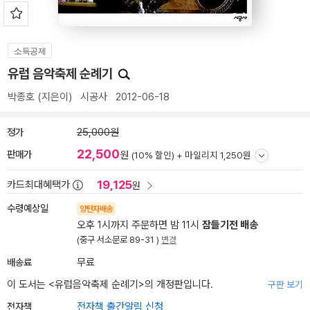
소득공제
유럽 음악축제 순례기
박종호
(지은이)
시공사
2012-06-18
정가
25,000원
22,500
판매가
원
(10% 할인) +
마일리지 1,250원
19,125
카드최대혜택가
원
수령예상일
양탄자배송
오후 1시까지 주문하면 밤 11시
잠들기전 배송
(중구 서소문로 89-31 )
변경
배송료
무료
이 도서는 <
유럽음악축제 순례기
>의 개정판입니다.
구판 보기
전자책
전자책 출간알림 신청