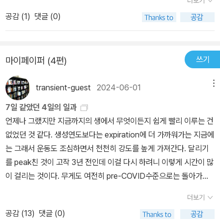
더보기
탱고 까지 넘나들며.. 게다가 내가 안가본 나라와 관련된 책에서는 아
호텔의 도어맨을 거치는 방법도 있다. 그럼에도 아직 티켓을 구하지
공감 (
1
)
댓글 (0)
~이런 여행도 가능하구나. 하고 부럽기까지 했다..그이후 젊은이 들
못했다면, 마지막 희망을 버리지 말고 ‘티켓 구함’ 팻말을 들고 공연장
에게 클래식에 관한 관심을 주고자 이책과 함께 내가 사랑한 클래식
앞에서 대기하라는 것이다. 이렇게까지 한다면, 저자의 10년 경험으
을 구입해서 선물을 많이 했는데.. 결과는??? 아직 책에 대해서 좋
로는 ‘백전무패’다. 또한, 우리나라 여행객들의 발길이 아직 닿지 않은
쓰기
마이페이퍼 (4편)
았다 말해주는 이는 없었다.. 무엇이 차이일까..아무래도 인생경험과,,
아름다운 도시 풍경도 이 책에는 가득하다. 베토벤과 말러에 대한 생
나이탓.. 나도 내가 2-30대에 읽었던 책과 심지어 40대에 읽었던 책
각마저 저 멀리 날려 버리는 동화 같은 마을 린다우, 알프스 소녀 하이
transient-guest
2024-06-01
메뉴
도 요즘 읽는책과 비교하면.. 느낌이 천차 만별이다. 그때는 미처 공감
디가 금방이라도 뛰어다닐 것만 같은 슈바르첸베르크, 레만 호숫가에
하지 못했고 ,느끼지 못했 던 것을 이제와 가슴깊이 와닿는 것은 나의
7일 같았던 4일의 일과
자리 잡은 아름다운 도시 몽트뢰, 고대 로마 시대의 벽 앞에서 공연이
감수성과 지적깨달음이 지천명의 나이인 이제서야 그들을 이해할 만
언제나 그랬지만 지금까지의 생에서 무엇이든지 쉽게 빨리 이루는 건
열리는 유적 도시 오랑주, 이탈리아인들에게는 매우 유명하지만 우리
큼 도달한 것인가? 우선은 책내용은 유럽의 구석구석의 음악 페스티
없었던 것 같다. 생성연도보다는 expiration에 더 가까워가는 지금에
나라에는 잘 알려져 있지 않은 리조트 단지인 비아레조, 중세 이탈리
벌을 순럐자 처럼 ,정말이지 그는 순례자의 기분으로 한빨짝씩 다가
는 그래서 운동도 조심하면서 천천히 강도를 높게 가져간다. 달리기
아 시골로 우리를 데려가는 라벤나, 단테가 『신곡』에서 천국을 묘사
갔다. 낮선곳에서 만난 사람과. 낮선곳의 하늘과 음악, 밤풍경. 어느것
를 peak친 것이 고작 3년 전인데 이걸 다시 하려니 이렇게 시간이 많
할 때 염두에 둔 아드리아 해 주변……. 이 책을 통해 음악 페스티벌의
하나 나의 감수성을 그냥 두는 법이 없었다. 계다가 멋진 화보까지.
이 걸리는 것이다. 무게도 여전히 pre-COVID수준으로는 돌아가지
현장과 유럽 곳곳을 여행하다 보면, 어느새 유럽 문화의 진수를 체험
책의 두께가 꽤있어서 흡족함과 함께. 화보 사진집을 하나더 덤으로
못하고 있는데 이건 더욱 어쩔 수가 없는 것이 이미 근육량이 줄어드
하고 있는 자신을 느낄 수 있을 것이다.
더보기
구입한 기분이었다. 특히 취리히의 눈오는 아련한 초저녁거리 풍경은
는 나이대에 들어섰기 때문이다. 근육운동을 꾸준히 해주면서 달리기
지금도 눈에 선하다...마치 내가 그 심연속으로 빨려들어가는 느낌이
공감 (
13
)
댓글 (0)
도 계속 더 늘려가는 것이 목표. 땀을 많이 빼는 것, 그리고 사이즈를