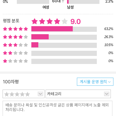
60대
2.3%
0%
교황들의 연대기, 출산의 고통을 참지 못해 수술에 마취가 도입되는
여성
남성
결정적 계기를 만들어 낸 빅토리아 여왕, 엄지발가락에 생긴 상처와
종양 때문에 유명을 달리하게 된 음악가들인 장 바티스트 륄리와 밥
9.0
평점 분포
말리, 대동맥류에 걸리고도 예상보다 7년을 더 살아 ‘수술의 상대
63.2%
성’을 몸소 보여 준 아인슈타인 등 보통의 역사서라면 주목하지 못했
26.3%
을 순간들이 우리의 눈앞에 펼쳐진다. 아무리 범상치 않은 인물들이
라도 인간이라면 누구나 겪는 병을 피해 가지는 못했기에, 그들의 ‘평
10.5%
범한’ 이야기는 오히려 더 특별하게 다가온다. “외과 의사의 손길이
0%
느껴지는 역사. 능숙하고 날카롭고 때로는 피비린내가 진동을 한다.
0%
예술과 의학 그리고 위험천만한 난도질이 결합된 매력적인 이야기.”
- 「선데이 타임스」 한번 손에 잡으면 놓을 수 없는 입체적인 수술 이야
기 네덜란드의 현직 외과 전문의인 저자는 이 인물들의 삶에서 실제
100자평
게시물 운영 원칙
로 일어난 일들을 28개의 이야기로 엮어 수술사의 변곡점들을 흥미
롭게 보여 준다. ‘역사 자료’, ‘인터뷰’, ‘언론 보도 내용’, ‘해당 인물의 전
카테고리
기’, ‘그들에 관한 여타 기록’을 바탕으로 구성한 사실들에 지은이의 외
과의로서의 전문지식과 경험을 더해 수술의 역사로서도, 한 인간이
겪은 인상적인 순간에 대한 기록으로서도 손색이 없는 다면적이고 페