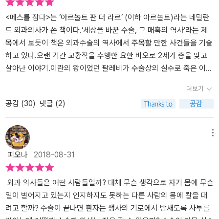
미로 신비화했던 몸이 과학적 연구의 대상이 된 것이다. 몸속 장기와
들이 달리 보이는 경험을 하게 될 것이다. 의학의 역사가 지금까지 수
조직, 세균의 실체를 탐색하기 시작한 근대 의학은 질병의 고통을 줄
<메스를 잡다>는 ‘아르놀트 판 더 라르’ (이하 아르놀트)라는 네덜란
많은 변곡점을 거치며 흘러왔듯이 앞으로는 어떤 인상적인 순간들이
이거나 아예 없애는 방법을 찾았다. 이로써 외과 의사들은 완치율이
드 외과의사가 쓴 책이다.‘세상을 바꾼 수술, 그 매혹의 역사’라는 제
우리를 기다리고 있을지 기대를 갖게 하는 책이다.
높은 수술을 할 수 있게 됐다. 네덜란드 현직 외과 의사가 쓴 《메스를
목에서 보듯이 책은 외과수술의 역사에서 주목할 만한 사건들을 기술
잡다》는 원시적인 방광결석 제거술에서 긴박감 넘치는 JFK(존 F. 케
하고 있다.오랜 기간 교황직을 수행한 요한 바오로 2세가 총을 맞고
네디) 미국 전 대통령의 응급실 현장까지 과거 · 현재 · 미래의 외과술
살아난 이야기.이란의 왕이었던 팔레비가 수술상의 실수로 죽은 이야
을 보여준다. 이 책 속에 있는 의학의 역사를 되짚어 보면 의학은 수많
기,이젠 전설이 된 케네디 대통령의 사망 이야기처럼일반인들이 한번
더보기
은 시행착오를 거듭하며 발달했다는 점을 알 수 있다. 18세기만 해도
쯤 들어봤을 인물들이 겪었던, 수술과 관련된 사건이 책을 가득 메우
공감 (
30
)
댓글 (2)
외과 의사는 ‘뼈를 자르는 사람’으로 불리며 멸시를 받았다. 외과 수술
고 있다. 수술이란 환자의 몸을 절개하고 들어가 그 안에 있는 병소를
은 이발소에서 이뤄졌는데, 무시무시한 칼질을 하던 외과 의사의 모
제거하는 것,몸에 칼을 대는 그 순간부터 외부에 있는 세균들이 침투
습은 푸주한과 다르지 않았다. 네덜란드의 대장장이는 칼 하나만 가
하기 위해 호시탐탐 기회를 엿본다.당연히 수술실은 멸균된 상태여야
메뉴
지고 자신의 방광에 있는 달걀만한 돌덩어리를 직접 빼냈다. 몸속 깊
하고환자에겐 세균의 침입을 막는 항생제가 투여돼야 하지만,항생제
피오나
2018-08-31
숙이 의사의 메스가 들어가기 위해서는 마취제가 본격적으로 병원에
의 원조인 페니실린이 대량생산된 건 2차대전 후반에 접어들면서부
도입되는 19세기 중엽을 기다려야 했다. 오늘날에 마취 없이 환자의
터다.심지어 마취제가 쓰이게 된 것도 19세기 중반인 빅토리아 여왕
몸에 메스를 대는 의사는 거의 없다. 결국 의학의 역사는 의사와 환자
의 분만 때부터였다니,그 이전에 수술을 받은 환자들이 얼마나 힘들
외과 의사들은 어떤 사람들일까? 대체 무슨 생각으로 자기 몸에 무슨
의 관계 속에 진행된 크고 작은 수술들이 만들어낸 역사이다. 이 책은
었을까 싶다.‘그래서 외과의사는 늘 신속하게 움직여야 했다. 통증이
일이 벌어지고 있는지 인지하지도 못하는 다른 사람의 몸에 칼을 대
수술의 역사를 조명하면서 의학사에 위대한 발자취를 남긴 인물들뿐
지속되는 시간을 최대한 줄여야 했기 때문이기도 했지만, 수술 보조
려고 할까? 수술이 끝나면 환자는 생사의 기로에서 밤새도록 사투를