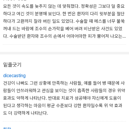
숙한 곳까지 들여다본 뒤 혀를 한쪽으로 밀고 기관의 입구를 덮고 있
모든 것이 속도를 늦추지 않는 데 맞춰졌다. 정확성은 그보다 덜 중요
는 일종의 연골 밸브, 후두개가 보일 때까지 목구멍을 최대한 열었다.
하다고 여긴 것이 분명해 보인다. 한 번은 환자의 다리 윗부분을 절단
그 바로 뒤에 있는 성대가 보이자 캐리코는 비닐 튜브를 그 사이로 밀
하다가 고환까지 잘라 버린 일도 있었다. 수술할 때 메스를 너무 불쑥
어 넣었다. 다른 부상도 살펴봐야 하지만 폐로 공기가 통하게 하는 것
꺼내 드는 바람에 조수의 손가락을 베어 버려 비난받은 사건도 있었
이 급선무였다.
다. 수술받던 환자와 조수의 손에서 어마어마한 피가 뿜어져 나오는
광경을 지켜보던 구경꾼 하나가 너무 놀라 급사하고, 나중에 그 환자
와 조수도 괴저로 숨을 거두면서 이 수술은 사망률 3백 퍼센트를 기
록한 유일무이한 수술이 되었다.
밑줄긋기
dicecasting
건강이 나빠도 그런 상황에 만족하는 사람들, 예를 들어 병 때문에 사
람들이 안쓰러워하고 관심을 보이는 것이 흡족한 사람들의 경우 위약
효과도 약하게 나타난다. 반대로 치료가 성공해야 자신에게 도움이
된다고 생각하는 마음이 평균 수준보다 강한 환자일수록 위 약 효과
도 더 강력하게 나타난다.