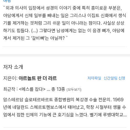
하랑
˝ 외과 의사의 입장에서 성경의 이야기 중에 특히 흥미로운 부분은,
아담에게서 신체 일부를 빼내는 일은 그리스나 이집트 신화에서 생식
기를 제거하는 것처럼 그리 쉬운 일이 아니라는 점이다. 사실상 상상
하기도 힘들다. (...) 그렇다면 남성에게는 없는 이 음경 뼈가, 아담에
게서 제거된 그 ‘갈비뼈‘는 아닐까? ˝
저자 소개
지은이:
아르놀트 판 더 라르
저자파일
신간알림 신청
최근작 :
<메스를 잡다>
… 총 13종
(모두보기)
암스테르담 슬로테르바르트 종합병원의 복강경 수술 전문의. 1969
년에 네덜란드 스헤르토헨보스에서 태어났고, 학창 시절부터 생물 수
업에서 접한 인체의 기능에 큰 호기심을 느꼈다. 벨기에 루뱅대학교
에서 의학을 공부했고, 카리브해 세인트마틴섬에서 일반 외과 의사로
첫걸음을 내딛었다. 히말라야와 부탄, 티베트, 네팔, 카슈미르, 아프리