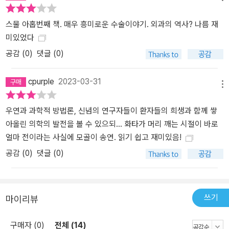
을 이룰 수가 없었던 암스테르담의 대장장이 얀 더 도트는 마침내 칼
을 쥐고 자신의 방광을 직접 절개했다. 그리고 달걀보다 큰 돌을 꺼냈
스물 아홉번째 책. 매우 흥미로운 수술이야기. 외과의 역사? 나름 재
다. 그가 살아남을 확률은 희박했다. 자칫하면 파열되기 쉬운 혈관이
미있었다
방광을 둘러싸고 있고, 소독은 고사하고 기본적인 청결도 전혀 지켜
공감 (
0
)
댓글 (0)
지지 않았다. 게다가 대장장이인 얀 더 도트에게 해부학적인 지식이
있을 리 만무했다. 그런데도 어떻게 그는 살아남아서 사람들에게 이
런 일이 있었다고 전할 수 있었을까? 위생 관념이 제대로 자리 잡지
cpurple
2023-03-31
메뉴
못하고 의학이 발전하지 못했던 시절에 홀로 고군분투했을 많은 사람
의 모습을 연상시키는 이 이야기는 과거의 수술이 어땠는지를 보여
우연과 과학적 방법론, 신념의 연구자들이 환자들의 희생과 함께 쌓
주는 동시에 그동안 의학의 수준이 얼마나 비약적으로 발전했는지를
아올린 의학의 발전을 볼 수 있으되... 화타가 머리 깨는 시절이 바로
느끼게 해 준다. 저자는 이 이야기를 그저 한 대장장이의 웃지 못할 에
얼마 전이라는 사실에 모골이 송연. 읽기 쉽고 재미있음!
피소드로 끝내지 않고 그 당시 사람들이 방광결석에 많이 걸릴 수밖
공감 (
0
)
댓글 (0)
에 없었던 시대적 배경, 그가 택한 수술 방법에 대한 설명, 그리고 수
술 당시의 생생한 묘사, 그 이후에 결석 제거술이 발달한 과정, 그리고
그가 남긴 애잔한 시까지 보여 주며 유머러스하면서도 폭넓은 시선이
쓰기
마이리뷰
담긴 글을 완성했다. 대장장이 얀 더 도트가 청결하지 못한 환경에서
수술을 감행했던 사실에서 볼 수 있듯이 수술에 위생 개념이 도입되
구매자 (0)
전체 (14)
고 외과 의사가 손을 씻기 시작한 지가 150년밖에 되지 않았다는 사