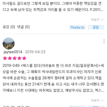
수술의 역사와 그에 따른 여러 사례들을 읽으면서, 의사라는 존재와
분 때문인지, 의사라는 직업은 언제나 미스테리에 쌓이기 일수다. <
거쳐왔는지 알고 싶다면이 책을 추천한다.
의사들도 겉으로만 그렇게 보일 뿐이다. 그래야 막중한 책임감을 견
그들이 하는 의술의 역할에 대해서 새롭게 바라보게 되었고, 일반인
낭만닥터 감사부>, <라이프>, <하얀거탑>, <굿 닥터>, <뉴하트> 등
디고 속에 남아 있는 죄책감과 거리를 둘 수 있기 때문이다. P.20이국
도 의학의 세계에 대해 이 정도만 알고 있다면 우리의 몸과 질병에 대
등의 의학 드라마들이 작가라는 사람을 통해 계속 만들어지는 모습을
종 교수님이 해적에게 총상을 입으신 석해균 선장님을 구해내시는 과
더보기
해서도 더 깊이 이해하게 되지 않을까 생각해 본다. 에필로그에는 저
보면 잘 알 수 있다. 전문적인 지식에 가리고, 마취에 가려서 우리는
정을 보고 외과의사가 얼마나 힘든 직업인지 처음 알게 되었습니다.
공감 (
0
)
댓글 (0)
자가 '미래의 외과 의사 톱 10'이라는 리스트를 작성했는데, 그 대상들
의료계 현장에서 무슨 일이 일어나는지 잘 알지 못한다. 의사에 대한
수술의 기술도 그렇지만, 일반적으로 간단하게 생각하는 맹장 수술부
이 고전 SF 작품에 등장했던 외과 의사들이라는 점이 또한 흥미로웠
막연한 동경과 의료 사고에 대한 막연한 불신만 있을 뿐. 정작 그 극단
터 사람의 목숨을 좌우하는 큰 수술을 진행하는 동안 예측못한 변수
다. 미레 셸리의 빅터 프랑켄슈타인부터 영화 스타트렉의 레너드 맥
사이에서 벌어지고 있는 일상화된 일들을 우리는 잘 알지 못한다. 이
가 발생할 여지는 너무나 많겠지요.[메스를 잡다]는 마취도 없이 절단
메뉴
코이 등이 리스트에 포함되어 있는데, 에필로그를 읽다 보면 미래의
야기가 너무 길었다. <메스를 잡다>는 우리의 의식이 미치지 못하고,
술을 행했던 끔찍한 과거부터 오늘날의 최첨단 수술까지 수술 현장에
jaytee0514
2019-04-23
외과 의사가 앞으로 얼마나 더 기이하고 멋진 일들을 해낼 수 있을지
우리가 함부로 갈 수도 없는 의료계 현장의 역사에 관한 이야기다. 의
서 벌어지는 일들을 생생히 전한다고 되어 있어요. 특이하고 흥미진
벌써부터 기대가 될 정도였으니 무슨 설명이 더 필요하랴. 이 책은 의
사라는 직업에 대해서 드라마틱하게 그리는 것도 아니고, 반대로 알
진한 수술 현장의 사건들을 다루고 있다니, 소설보다 스릴넘치는 실
학과 역사에 관심이 있는 모든 분들에게 적극 추천하고 싶다. 기존에
량한 전문 지식을 갖고 장난을 치는 집단으로 그리지도 않는다. 이 책
제 이야기를 기대되었습니다.프롤로그에서 최초의 외과의사의 등장
2019-049 <메스를 잡다(아르놀트 판 더 라르 지음/을유문화사)>세
읽어 왔던 의학 관련 에세이나 전문서, 온갖 종류의 역사서에서는 절
을 누군가는 ‘문화사’라고 불렀는데, 물론 의학과 관련된 ‘문화사’라고
은 골절로 인해 뼈를 맞추는 기술, 경험과 사람들이 신뢰하고 몸을 맡
상을 바꾼 수술, 그 매혹의 역사네덜란드의 외과의사인 저자가 인류
대 볼 수 없었던 이야기들을 만나볼 수 있을 것이다.
도 할 수 있겠지만, 나는 ‘고민사’라는 표현이 더욱 적절하지 않을까
길 수 있는 사람의 존재부터라고 말합니다. 골절된 뼈를 원래 자리에
역사에 손꼽히는 수술들을 28개의 챕터에 걸쳐 소개하고 있다.책을
생각된다. 이 책은 사람을 고치기 위해, 사람을 덜 아프게 하기 위해,
정확히 돌려놓지 않으면 뼈 마모로 인해 퇴행성 관절 질환이 될 수도
읽어 내려가는 동안 21세기 현재 숨 쉬고 사는 내가 너무 감사했다.생
사람을 갖고 연구를 하고 그런 연구를 통해 치료했던 일들을 담고 있
있었기 때문이라니 이해되네요. 골절 후 깁스를 하는 이유도 뼈를 맞
각해보니 이전 시대에는 마취제도 없었고, 예방주사도 없었고, 엑스
다. 어쩌면 인류가 병으로 전멸당하지 않게 하기 위해 최전선에서 고
춘 상태를 유지하기 위해서고, 석고 붕대는 1851년 네덜란드 군의관
레이도 없었다.요즘 같으면 간단한 수술로 살릴 수 있는 병도 과거에
더보기
민을 했던 사람들과 그들과 싸웠던 병에 관한 이야기다. 내가 이제까
에 의해서라고 합니다.저자가 네덜란스 사람이라서 같은 나라 사람의
는 진단이 불가능하고 또한 수술도 불가능했다. 그래서 노예건 평민