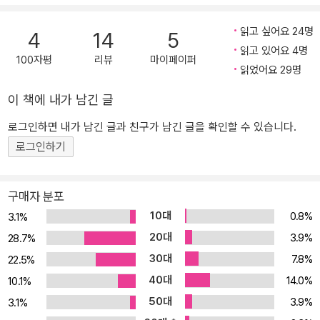
책에서 화약의 독성을 없애려면 상처 부위에 끓인 기름을 부어야 한
읽고 싶어요 24명
다는 내용을 보고 피로 범벅이 된 환자의 살에 기름을 떨어뜨린 참이
4
14
5
읽고 있어요 4명
었다. 그런데 다음 날 아침 밤새 그토록 괴로워했던 환자들이 끓는 기
100자평
리뷰
마이페이퍼
읽었어요 29명
름으로 치료를 받은 병사들이었다는 사실을 안 그는 두 번 다시 상처
에 끓인 기름을 사용하지 않겠다고 다짐한다. ‘상식’이 ‘전통’에 가려졌
이 책에 내가 남긴 글
던 암흑기를 넘어 현대적인 외과 수술로 나아가는 첫걸음을 딛는 순
간을 잘 보여 주는 이 일화는 오늘날 위대한 외과 의사로 기록되는 앙
로그인하면 내가 남긴 글과 친구가 남긴 글을 확인할 수 있습니다.
브루아즈 파레(1510~1590)의 이야기다. 이 책은 이렇듯 손으로 상
로그인하기
처를 치료하고 칼 쓰는 일이 일상인 사람들, 의학 드라마에서 흔히 ‘서
전(surgeon)’이라고 불리며 화려한 수술 실력을 선보이는 모습으로
구매자 분포
그려지지만 생명을 다루는 막중한 책임감을 자신감 넘치는 태도로 가
10대
0.8%
3.1%
리곤 하는 흥미로운 존재들인 외과 의사들과 기꺼이 또는 예기치 않
20대
게 그들의 수술대 위에 누운 환자들의 이야기를 담은 책이다. 암살범
3.9%
28.7%
이 쏜 총에 맞아 뇌의 일부가 사라진 상태로 수술실에 도착한 케네디
30대
7.8%
22.5%
대통령과 그를 맞은 의사들의 긴박감 넘치던 수술 현장, 포피에 생긴
40대
14.0%
10.1%
문제를 해결하지 못해 7년이 넘도록 마리 앙투아네트와 진정한 부부
50대
3.9%
3.1%
가 되지 못했던 루이 16세, 특이한 병과 사인으로는 따라올 자 없었던