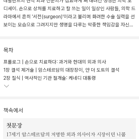
네덜란드의 현직 외과 전문의가 집요하게 써 내려간 생생한 의학 오
디세이. 손으로 상처를 치료하고 칼 쓰는 일이 일상인 사람들, 의학 드
라마에서 흔히 '서전(surgeon)'이라고 불리며 화려한 수술 실력을 선
보이는 모습으로 그려지지만 생명을 다루는 막중한 책임감을 자신감
넘치는 태도로 가리곤 하는 흥미로운 존재들인 외과 의사들과 기꺼이
또는 예기치 않게 그들의 수술대 위에 누운 환자들의 이야기를 담은
책이다.
목차
프롤로그 | 손으로 치료하다: 과거와 현대의 외과 의사
암살범이 쏜 총에 맞아 뇌의 일부가 사라진 상태로 수술실에 도착한
1장 결석 제거술 | 암스테르담의 대장장이, 얀 더 도트의 결석
케네디 대통령과 그를 맞은 의사들의 긴박감 넘치던 수술 현장, 포피
2장 질식 | 역사적인 기관 절개술: 케네디 대통령
에 생긴 문제를 해결하지 못해 7년이 넘도록 마리 앙투아네트와 진정
한 부부가 되지 못했던 루이 16세, 특이한 병과 사인으로는 따라올 자
없었던 교황들의 연대기, 출산의 고통을 참지 못해 수술에 마취가 도
입되는 결정적 계기를 만들어 낸 빅토리아 여왕.
책속에서
엄지발가락에 생긴 상처와 종양 때문에 유명을 달리하게 된 음악가들
첫문장
인 장 바티스트 륄리와 밥 말리, 대동맥류에 걸리고도 예상보다 7년
17세기 암스테르담의 저명한 외과 의사이자 시장이던 니콜
을 더 살아 '수술의 상대성'을 몸소 보여 준 아인슈타인 등 보통의 역