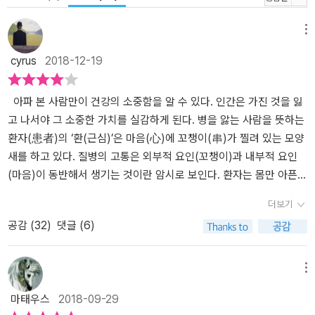
실은 가히 놀랍다. 마취가 수술에 도입되기 전, 속도가 최우선이었던
시절 의사가 메스를 너무 불쑥 꺼내 들어 조수의 손을 베어 버리고 그
메뉴
광경을 지켜보다 놀란 구경꾼 하나가 급사하고 환자와 조수까지 괴저
cyrus
2018-12-19
로 숨지는 바람에 300%의 사망률을 기록한 수술이 있었다는 사실은
어떤가? 또 그런 암울한 시기를 거쳐 오늘날에는 인체에서 수술로 고
아파 본 사람만이 건강의 소중함을 알 수 있다. 인간은 가진 것을 잃
칠 수 없는 곳은 척수와 시신경밖에 없는 수준까지 의학이 발전하고
고 나서야 그 소중한 가치를 실감하게 된다. 병을 앓는 사람을 뜻하는
원격 수술이 이루어지는 데다 수백 볼트의 전기가 수술에 사용된다는
환자(患者)의 ‘환(근심)’은 마음(心)에 꼬챙이(串)가 찔려 있는 모양
사실도 말이다. 또 이 책이 단순히 유명 인물들의 흥미로운 일화 모음
새를 하고 있다. 질병의 고통은 외부적 요인(꼬챙이)과 내부적 요인
이 아니라 수술의 역사를 유기적으로 보여 주는 단단한 역사서로 자
(마음)이 동반해서 생기는 것이란 암시로 보인다. 환자는 몸만 아픈
리 잡을 수 있는 이유는 고통을 겪는 인간의 모습과 그 고통을 방관하
사람이 아니다. 그들은 마음마저 약해지면서 병마와 힘겨운 싸움을
지 않는 의사들의 모습을 깊이 있게 들여다보는 저자의 시선 때문이
더보기
벌인다. 종교의 영역에서 고통은 성스러움을 상징하기도 한다. 기독
다. 특히 이 책의 많은 부분에서 외과 의사라는 존재에 대한 저자의 고
공감 (
32
)
댓글 (6)
교가 보는 몸은 위험한 욕망으로 가득한 덩어리로, 자기 정화를 통해
민을 엿볼 수 있는데, 한편으로는 외과 의사라는 직업에 대한 자부심
성스러워져야 하는 대상이다. 십자가에 못 박히면서까지 사랑을 실천
이 엿보이기도 하지만 한편으로는 잘못된 지식과 신중하지 못한 태도
한 예수의 고통을 바라보는, 타락한 인간은 자신의 몸을 정화해 영적
로 오히려 환자들에게 해가 되는 행동을 했던 의사들에 대한 자조 섞
메뉴
치유를 얻는다. 그러나 근대로 접어들고 과학이 발전하면서 이러한
인 평가도 담고 있다. 이 책을 읽고 나면 우리의 몸에 대한 새로운 이
마태우스
2018-09-29
질병의 중세적 관점이 조금씩 사라지기 시작했다. 신이나 초월적 의
해를 하게 됨은 물론 병을 다루는 사람들과 그들의 손을 거치는 사람