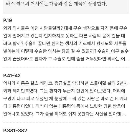
라스 튈프의 저서에는 다음과 같은 제목이 등장한다.
사서라면 주목하지 못했을 순간들이 우리의 눈앞에 펼쳐진다. 아무리
범상치 않은 인물들이라도 인간이라면 누구나 겪는 병을 피해 가지는
P.19
못했기에, 그들의 '평범한' 이야기는 오히려 더 특별하게 다가온다.
외과 의사들은 어떤 사람들일까? 대체 무슨 생각으로 자기 몸에 무슨
일이 벌어지고 있는지 인지하지도 못하는 다른 사람의 몸에 칼을 대
려고 할까? 수술이 끝나면 환자는 생사의 기로에서 밤새도록 사투를
벌이는데 어떻게 수술한 의사는 잠을 잘 수 있을까? 수술이 아무 실수
없이 끝났더라도 환자가 그 수술로 인해 숨을 거두었다면 의사는 어
떻게 견딜 수 있을까? 외과 의사는 죄다 정신 나간 사람들일까, 아니
면 아주 똑똑한 사람들이거나 양심이라곤 없는 자들일까? 그들은 영
P.41~42
웅일까, 아니면 그저 과시욕에 찌든 사람들일까? 외과 의사는 엄청난
의사의 이름은 찰스 캐리코. 응급실을 담당하던 스물여덟 살의 2년차
긴장 속에서 살아간다. 수술은 놀랍고 멋진 일이지만 의사가 짊어져
외과 레지던트였다. 그는 환자가 누군지 단번에 알아보았다. 머리에
야 하는 책임은 너무나 무겁다.
구멍이 나고 피로 뒤덮인 채 눈앞에 누워 있는 사람은 바로 존 F. 케네
디 대통령이었다. 의식이 없는 대통령의 몸에서 느릿한 경련 반응이
일어나고 있었다. 그가 숨을 제대로 쉬지 못한다는 사실을 알아챈 캐
리코는 즉시 환자의 입을 열고 호흡 관을 기관까지 밀어 넣었다. 우선
작은 조명이 달린 갈고리처럼 생긴 후두경을 이용하여 구강 안쪽 깊
P.381~382