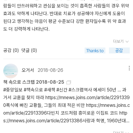
람들이 안쓰러워하고 관심을 보이는 것이 흡족한 사람들의 경우 위약
는구나’라는 생각을 했다. 다행히 마취 부분에서 이런 장면들에 대한
여기서 핵심은 기다림을 멈추고 치료를 시작해야 할 시점을 인지하는
하게 이어졌다. 질식, 상처 치유, 쇼크, 비만, 장루, 골절, 정맥류, 복막
없는 낙천주의자였던 의사들 그리고 이후 끊임없이 새로운 병과 싸울
효과도 약하게 나타난다. 반대로 치료가 성공해야 자신에게 도움이
부담감이 줄어들었다. 의사에게 이러한 수술을 받는데 정말 마취란
것이다. p.305 이 책에선 전문적인 용어는 최소한으로 줄이고 수술
염, 마취, 괴저, 진단, 합병증, 확산, 복부, 대동맥류, 복강경 검사, 거
수술방법을 찾아 온 외과의사들의 노력을 조금 엿볼 수 있었다고 생
된다고 생각하는 마음이 평균 수준보다 강한 환자일수록 위 약 효과
것이 없다면, 상당히 힘들겠구나 라는 생각을 연이어 했던 것 같다. 하
방법과 과정에 대해선 구체적으로 설명해서 충분히 상상할 수 있게
세, 폐암, 위약, 배꼽 탈장, 패스트트랙 방식, 수술 중 사망, 보형물, 뇌
각한다.
도 더 강력하게 나타난다.
지만 책의 내용 자체는 재미있었다. 하나의 병을 치료하기 위한 수술
했어요. 대부분 끔찍하기도 기괴하기도 한 장면이라 외과의사들은 비
졸중, 위 절제 수술, 치루, 전기 등등.의술의 발전사를 보면 우리 문화
이 어떻게 행해지는지를 계속 보며, 이전까지 한번도 생각해보지 못
위도 강하고 용기가 대단하다는 생각이 들더군요. 저자는 상당한 자
사가 보인다. 바로 백년, 이백년 전 아니 바로 이삼십년 전하고만 비교
더보기
한 장면들에 대해서 상상할 수 있었다. 비록 조금 부담스럽기는 하지
료 조사로 유인원, 로마인, 팝가수, 과학자, 왕과 여왕 등 많은 인물들
해도 우리의 위생과 건강에 대한 상식 등 문화적 환경이 엄청나게 바
공감 (
0
)
댓글 (0)
만 그래도 한번도 상상해보지도 혹은 생각해보지 못한 부분에 대한
을 다뤘고 기록들을 토대로 환자의 증상을 진단합니다. 에필로그에선
뀌었다.그러다 보니 이 책을 읽으며 과거의 모습에 깜짝 놀라게 된다.
호기심을 해결할 수 있다는 것은, 이 책의 가장 큰 장점이자 매력이 아
고전 SF작품에 등장한 외과 의사들 중 미래의 외과 의사 톱 10을 선
과거와 비교해보니 오늘이 얼마나 발전되었는지를 인식하게 되었다.
닐까 싶다.
정했어요. 속도감 있게 진행되는 사건들, 유머감각을 지닌 문장이 단
젊은 시절 청춘을 바쳐 의술을 연마하고 이제 반백이 되어 인술을 펼
오거서
2018-08-26
메뉴
편적인 이야기가 아닌 장편 소설로 썼더라면 어땠을까 하는 생각을
치고 있는 나의 친구들, 모두 존경한다!
책 속으로 스크랩 2018-08-25
하게 만들어요. 새로운 사실도 많이 알게 되었고 저자의 글솜씨가 뛰
#중앙일보 #책속으로 #새책 #신간 #스크랩역사 에세이 50년 … 과
어나 스릴러 소설을 읽는 것처럼 지루한 줄 모르고 재미있게 읽었습
거서 교훈을 찾지 마라 https://mnews.joins.com/article/2291339
니다. 어렵고 전문적인 내용이었을텐데 매끄러운 번역과 깔끔한 구성
0폭식에 빠진 교황들, 그들의 최대 적은 비만 https://mnews.joins.c
덕분에 보기편해서 더욱 좋았어요. * 이 리뷰는 출판사에서 도서를 제
om/article/22913396다빈치 코드처럼 흥미로운 이집트 코드 http
공받아 작성되었습니다.
s://mnews.joins.com/article/22913386사랑과 혁명, 1960년대
청춘의 초상 https://mnews.joins.com/article/22913387[책꽂이]
더보기