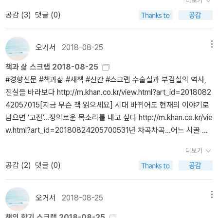
어둠이 오기 전에 外 https://mnews.joins.com/article/2291339
공감 (
3
)
댓글 (0)
2.
오거서
2018-08-25
메뉴
책과 삶 스크랩 2018-08-25
#경향신문 #책과삶 #새책 #신간 #스크랩 ‪수술실과 부검실의 역사,
진실을 바라보다 http://m.khan.co.kr/view.html?art_id=2018082
42057015‬[지금 무슨 책 읽으세요] ‪시대 바뀌어도 현재의 이야기로
남으면 ‘고전’…정의로운 목소리를 내고 싶다 http://m.khan.co.kr/vie
w.html?art_id=201808242057005‬‪31년 차곡차곡…어느 시골 할
머니의 소박한 일기 http://m.khan.co.kr/view.html?art_id=20180
더보기
8242051015‬‪‘루게릭병’ 투병 9년…너를 받아들인 게, 내 삶을 포기
공감 (
2
)
댓글 (0)
한다는 건 아니야 http://m.khan.co.kr/view.html?art_id=201808
242051025‬‪과학적으로 본 인간의 도덕심 http://m.khan.co.kr/vie
w.html?art_id=201808242051005‬‪기다림은 고통이 아닌 ‘존재의
오거서
2018-08-25
메뉴
축복’ http://m.khan.co.kr/view.html?art_id=20180824204504
책의 향기 스크랩 2018-08-25