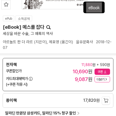
ePub
소득공제
[eBook] 메스를 잡다
세상을 바꾼 수술, 그 매혹의 역사
아르놀트 판 더 라르
(지은이),
제효영
(옮긴이)
을유문화사
2018-12-
07
전자책
11,880
원 + 590원
10,690
원
쿠폰할인가
쿠폰
9,087
원
카드최대혜택가
더보기
(+쿠폰 적용 시)
종이책
17,820
원
알라딘 만권당 삼성카드, 알라딘 15% 청구 할인