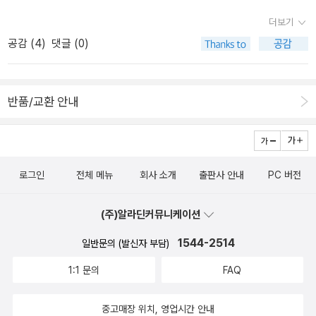
0AKR20180822142000005.HTML‪위험천만하고 매혹적인 수술의
더보기
역사 http://www.yonhapnews.co.kr/bulletin/2018/08/22/02000
공감 (
4
)
댓글 (0)
00000AKR20180822156600005.HTML‪[신간] 어둠이 오기 전에·
영화 이론 입문 http://www.yonhapnews.co.kr/bulletin/2018/08/
23/0200000000AKR20180823061100005.HTML‪피라미드에서
반품/교환 안내
찾아낸 문명의 새 기원 http://www.yonhapnews.co.kr/bulletin/20
18/08/23/0200000000AKR20180823134200005.HTML[신간]
우리가 했던 최선의 선택·풍미사전더 알고 싶은 심리학·실리콘밸리를
그리다http://www.yonhapnews.co.kr/bulletin/2018/08/23/020
0000000AKR20180823152900005.HTML‪˝민간인 유해발굴은
로그인
전체 메뉴
회사 소개
출판사 안내
PC 버전
억압된 사회적 기억의 회복˝ http://www.yonhapnews.co.kr/bulleti
n/2018/08/23/0200000000AKR20180823153600005.HTML‪
(주)알라딘커뮤니케이션
임신한 친구에게 선물하기 좋은 만화책http://news1.kr/articles/?3
1544-2514
일반문의 (발신자 부담)
406378이윤기 8주기 추모 개정판...이윤기 신화 거꾸로 읽기·이윤
기가 건너는 강·진홍글씨 http://www.newsis.com/view?id=NISX
1:1 문의
FAQ
20180823_0000398097‬.
중고매장 위치, 영업시간 안내