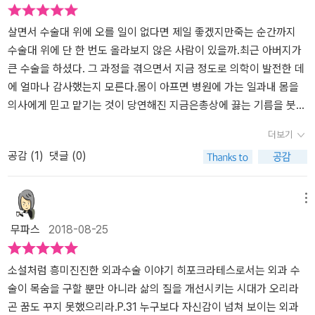
한 사람의 글을 읽고, 병원 진료를 받을지 여부를 결정해버린다. 심지
유명 인물들에게 실제 벌어졌던 일화들은 그 내용 또한 매우 구체적
다. 그리고 깨어나보니 상당한 고통과 함께 내 옆구리에는 호스가 하
어 효과 없는 치료법을 믿고 아예 병원을 찾지 않은 경우도 있다. 따라
이고, 전문적인 상황을 모두 포함해서 묘사되어 있다. 예를 들자면 이
나 달려 있었다. 이게 내 수술에 대한 기억 전부다. 병원 그리고 의사.
살면서 수술대 위에 오를 일이 없다면 제일 좋겠지만죽는 순간까지
서 의사와 환자의 만남은 매우 중요하다. 건강하게 사는 것은 의사와
런 식이다. 이탈리아인 아나키스트에 의해 살해 당한 오스트리아의
병원이라는 공간과, 의사라는 사람은 두려움과 신뢰가 공존하는 곳이
수술대 위에 단 한 번도 올라보지 않은 사람이 있을까.최근 아버지가
환자가 관계를 맺는 방식에 달린 일이다. 의사와 환자는 서로에게 신
엘리자베트 황후는 칼에 찔리고도 다시 일어나서 모자를 쓰고 가던
다. 하지만 병원을 방문하는 대부분의 사람들은 의사와 만나 진찰을
큰 수술을 하셨다. 그 과정을 겪으면서 지금 정도로 의학이 발전한 데
뢰를 하고 질병이라는 적에 맞서 싸워야 한다.
길을 계속 걸어갔다. 그리고 원래 일정대로 배에 오르기도 했다. 사후
받을 때 아주 짧은 순간의 두려움과 신뢰만을 느낄 뿐, 그것이 절정에
에 얼마나 감사했는지 모른다.몸이 아프면 병원에 가는 일과내 몸을
부검 결과 칼은 폐를 지나 심장을 거의 전부 관통했고 그 결과 내출혈
오르는 순간은 나처럼 잊어버린다(참고로 나는 산소인줄 알고 마취
의사에게 믿고 맡기는 것이 당연해진 지금은총상에 끓는 기름을 붓는
이 발생한 상황이었음이 밝혀졌는데, 대체 심장이 이 정도로 심하게
가스를 들이마신 것 이었다). 우리 인생에서 가장 중요한 순간일지도
다거나마취 없이 살을 가른다는 것은 차마 생각도 할 수 없다. 그러나
더보기
다친 사람이 어떻게 걸어가 배에 오를 수 있었을까.에 대한 의학적인
모르는 순간인데 우리는 그 순간을 가뿐이 기억하지 못한다. 그런데
그런 과정들이 있었기에 지금이 있다는 것을 이 책을 통해 알 수 있었
공감 (
1
)
댓글 (0)
분석을 볼 수 있다. 특히 재미있었던 대목은 12장 '진단' 편이었는데
과연 그 중요한 순간을 정말 생생히 기억하는게 우리에게 좋은 것일
다. 목차를 보았을 때는사실 의학 전문서적처럼 보여읽기 어렵지는
내과 의사와 외과 의사의 역할과 그들이 진단하는 방식을 애거사 크
까? 만약 누군가가 이렇게 묻는다면 Yes라도 답할 사람은 아무도 없
않을까 싶어 걱정이 먼저 들었다. 그러나 걱정과는 다르게 의료인이
리스티의 에르퀼 푸아로와 코난 도일의 셜록 홈즈를 비교하며 설명하
을 것이다. ‘리턴’이라는 의학계 용어가 있는데, 이것은 의사가 환자를
아니더라도 이해하기 쉽게 설명이 되어 있었고,책의 중간중간 개념이
메뉴
는 대목이었다. 현대 의학의 진단법을 매우 구체적이고 단계적으로
수술 할 동안 환자의 의식이 깨어있는 것이다. 상상을 해봐라. 이사가
첨부된 부분은의학적인 부분과 수술에 대한 것을 더욱 알기 쉽게 해
무파스
2018-08-25
설명을 해주면서, 에르퀼 푸아로의 귀납법과 셜록 홈즈의 연역법을
나의 배를 휘젓고, 칼로 나의 몸을 난도질 하는데 그것을 생생히 느낀
주었다. 무엇보다 케네디 대통령이나 교황, 여왕 등 우리가 잘 아는 인
그 사례로 보여주는 것이다. 외과 의사와 내과 의사가 다른 방식으로
다는 것 말이다. 사람의 인생에서 모든 것을 다 기억하지 않고 ‘망
물들을 통하여 자칫 어려울 수 있는의학과 역사를 흥미롭게 풀어내었
잠정 진단을 도출하는 것처럼 푸아로와 홈즈도 완전히 다른 방식으로
각’하는 게 어느 정도 축복이라면, (옛날에는)수술을 하다가 기절하는
다. 우리와 밀접하게 연관되어 있는 영역이지만그럼에도 너무나 전
소설처럼 흥미진진한 외과수술 이야기 히포크라테스로서는 외과 수
사건을 해결하니 말이다. 개인적으로는 이 책이 가장 재미있는 역사
것 혹은 빅토리아 여왕 이후 확대된 마취로 인해 의식을 잃는 것은 축
문적이고 어려운 영역이라쉬이 접하고자 하지 못했던 의학적인 영역,
술이 목숨을 구할 뿐만 아니라 삶의 질을 개선시키는 시대가 오리라
서였고, 가장 쉬운 의학서였으며, 가장 매혹적인 과학서이기도 했다.
복을 넘어 선 어떤 운임이 틀림없다. 그런데 우리의 기억이 끊기는 부
그리고 우리가 쉽게 받아 왔던 이러한 의학적인 혜택들이어떤 순간을
곤 꿈도 꾸지 못했으리라.P.31 누구보다 자신감이 넘쳐 보이는 외과