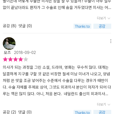
만 아니라 수술대 위에 누운 유명한 환자들도 소개한다. 의사와 환자,
나 다른 도우미들이 환자를 붙들고 있는데여유롭게 수술할 겨를이 없
벌이는데 어떻게 수술한 의사는 잠을 잘 수 있을까? 수술이 아무 실수
이 두 사람의 만남은 소리 없이 아파져 오는 통증과 심한 부상을 입은
기 때문이기도 했다. 그로 인해 수술은 항상 빠를수록 좋은 것으로 여
없이 끝났더라도 환자가 그 수술로 인해 숨을 거두었다면 의사는 어
몸이라는 낯선 신체적 조건에서 시작된 우연한 만남이다. 병원과 수
겨졌다.’ (152-153쪽)이런 열악한 조건에도 수술을 시도했던 의사들,
떻게 견딜 수 있을까? 외과 의사는 죄다 정신 나간 사람들일까, 아니
더보기
술실에서 만나는 두 사람 사이의 기류는 우리가 생각해도 긍정적일
그리고 그 수술을 기꺼이 감내했던 환자들 덕분에지금처럼 심장이식
면 아주 똑똑한 사람들이거나 양심이라곤 없는 자들일까? 그들은 영
공감 (
8
)
댓글 (0)
수만은 없다. 환자는 통증과 죽음에 대한 두려움을 벗어나고자 하는
수술이 가능한 시대가 열렸지 않겠는가, 하는 게이 책이 집필된 의도
웅일까, 아니면 그저 과시욕에 찌든 사람들일까? p.19의학의 역사,
간절함으로 의사를 찾는다. 의사는 환자가 평소 건강한 모습으로 살
이리라.매우 공들여 쓴 책이라는 걸 읽는 내내 느낄 수 있기도 하지만,
그것도 수술 현장에서 벌어지는 일들을 담고 있는 책이라고 해서 사
아갈 수 있도록 최선을 다해 돕는다. 의사와 환자는 서로 불편한 관계
이 책의 최대 장점은 ‘재미’이며, 그 재미는 다음에서 기인한다.1) 일반
실 어느 정도는 정보 위주로 딱딱하거나, 알아들을 수 없는 전문 용어
메뉴
가 아닌 질병과 맞서 싸우는 동반자이다. 그러나 의사에 대한 지나친
인은 접근하기 힘든, 수술과 관련된 과거 사건의 전말을 알려줌.2) 독
들이 가득해 이해하기 어려울 거라고 생각했다. 그런데 예상 외로 너
모즈
2018-09-02
불신 때문에 최악의 상황을 자초하는 환자들도 있었다. 루이 14세의
자가 흥미를 가질 만한 사건들을 선별하는 저자의 안목.3) 각 사건을
무 재미있고, 쉽게 읽히는 책이었다. 저자가 현직 의사라고 해서 진료
궁정 음악가로 활동한 장 바티스트 륄리(Jean-Baptiste Lully)는 지
독자들이 흥미를 가질 수 있게 기술하는 저자의 뛰어난 필력.사정이
현장에서 있었던 일이나 감상을 담고 있는 에세이 같은 종류의 글일
팡이 모양으로 된 지휘봉을 사용했다. 이것은 지금의 지휘봉과는 조
있어서 의학의 역사에 관해 시중에 나온 책을 죄다 읽어봤는데 재미
거라고 속단해서도 안 된다. 이 책은 굉장히 복잡하고, 전문적이면서
의사가 되는 과정을 그린 소설, 드라마, 영화는 무수히 많다. 대개는
금 다른 형태이며 사용 방법도 다르다. 지휘봉을 손에 들고 공중에 휘
면에서 이 책만큼 뛰어난 책은 단언컨대 없다. 책을 통해서만 얻을 수
도 유쾌하고 흥미진진하다. 네덜란드의 현직 외과 전문의인 아르놀트
달콤하게 지구를 구할 것 같은 비장한 절세 미남 미녀가 나오고, 양념
두르는 것이 아니라 바닥을 쿵쿵 내려치며 박자를 맞추는 방법으로
있는 기쁨을 <메스를 잡다>에서 느껴보시길 빈다.
판 더 라르는 세상을 바꾼 수술에 대해, 그 매혹적인 역사를 이 책에서
처럼 쓴 맛을 조금 넣어주는 수준에서 수술을 다루는 경우가 태반이
사용했다. 륄리는 왕을 위한 공연 리허설을 진행하던 도중 지휘봉에
기록하고 있다. 이 책에 실린 사례들은 모두 실제로 일어난 일들이며,
다. 수술 자체를 주제로 삼아, 그것도 외과의사 본인이 저자가 되어 다
발등을 찔리는 상처를 입는다. 륄리는 발등에 생긴 상처를 대수롭지
역사 자료와 인터뷰, 언론 보도 내용, 전기 등 그 인물에 관한 기록을
루는 책은 많지 않다. 아니, 처음 본다. 네덜란드 출신의 외과의사가
않게 여겼다. 결국 괴저에 걸려 의사로부터 한쪽 다리를 절단해야 한
바탕으로 구성한 것이다. 그렇다고 해서 역사적 사실을 정확하게 전
외과의사들이 보는 학술지에 역사상 의미가 큰 수술들을 연재한 글의
더보기
다는 진단을 받는다. 그러나 의사의 진단을 무시한 륄리는 괴저가 일
달하려는 게 이 책의 목적은 아니다. 모두 외과적인 관점에서 해석한
모음집이다. 번역자도 이 분야와 무관하지 않은 경력을 갖춰 번역도
공감 (
2
)
댓글 (0)
으킨 합병증에 시달려 끝내 목숨을 잃었다. ‘내 몸은 내가 통제할 수
내용을 담고 있어 더 매혹적이다. 목차만 보자면 마치 의학 전문 서적
무난한 편이다. 역사상 중요 인물들도 인간인지라 질병과 사고를 피