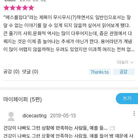
더 라르가 수술을 할 동안 어떤 일이 있는지, 의사들이 어떻게 수술을
취가 영국 빅토리아 여왕이 출산의 고통을 못느끼게 하기위해 시도되
여성의 7% 이상이 생애 중 경험하는 흔한 질병이다. 오늘날에는 배꼽
주니 ‘머리 아픈 책은 싫어’하는 엄마도 호기심있게 책을 읽었다 ㅎ.ㅎ
하는지 그려내는 게 참으로 디테일하기 때문이다. 소설도 아니면서
었고 그녀가 만족스러운 결과를 얻은 후 세상에 퍼지게 되었다고 해
으로 들어가는 복강경수술로 흉터도 남지 않고 시행되고 있다. 마취
창세기부터 시작 된, 아니 아마 책에 쓰여진대로 인류가 시작되면서
저자가 쓴 글을 읽고 있노라면, 수술대 위에 누워있는 내 몸을 의사가
요. 세균, 위생, 소독의 개념도 외과 수술을 통해 정립되게 되었고요.
를 하지 않고 수술을 하면 환자의 고통이 얼마나 끔찍할까? 마취수술
수술이라는 것은 어떠한 방식으로든 시행되었을 것이다이 책을 읽으
“메스를잡다”라는 제목이 무시무시(?)하면서도 일반인으로서는 잘
어떻게 가르고·자르고·파고들어서 수술하는지를 알 수 있다. 정말 “말
과거에는 진단을 내리는 내과 의사가 소극적이었던 반면 외과의사는
이 처음 행해진 수술은 언제였을까?1846년 10월 16일 미국 보스턴
며 지금의 우리가 받는 안전한 수술들을 위해 과거의 많은 사람들이
알 수 없는 이야기를 알 수 있게 되지 않을까 싶어서 읽어보게 됐다.
하기 거시기 하다”라는 표현이 아깝지 않다. 1장을 읽을 때부터 “이
문제의 원인 제거를 위해 칼을 이용하는 걸 선호했다니 성격차이가
의 매사추세츠 종합병원에서 실시되었다. 치과 의사 윌리엄 모턴이
어찌보면 희생이 되었던 것일거라는 생각이 많이 들었다그 때의 의료
큰 줄기의 사회.문화적 역사는 많이 다루어지는데, 좁은 관점에서 다
책들 다 읽어야 하나^^;;”라는 생각이 들 정도였다. 결석 제거를 하던
뚜렷하죠. 저자가 내과 의사를 귀납적 사고를 하는 푸와로에, 외과 의
에드워드 애벗이라는 환자에게 에테르, 더 구체적으로는 디에틸 에테
진은 최선을 다해 수술과 의료행위를 했지만 많은 사망률과 감염률이
뤄지는 것은 이제 좀 늘어나는 추세가 아닌가 한다. 용어라던가 개념
초기에 항문으로 손가락을 넣어서, 그곳에서 방광의 어떤 걸리는 부
사를 연역적 사고를 하는 홈즈에 비유한 점이 코믹하기도 했어요.
르를 흡입하도록 한 것이다. 애벗은 목에 생긴 종양을 제거해야 했고,
있었고, 그러한 것들이 바탕이 되어 현재의 의료기술 발달에 막대한
이 많이 어렵지 않을까하는 우려도 있었지만 이과쪽 머리는 전혀 없
분을 찾아 휘졌는다고 이야기 한 부분은 정말, 책을 읽다가 이렇게 당
로마시대에 이미 비만을 줄이기 위해 복부 지방을 제거하는 수술이
마취 후 외과 의사 존 워런이 수술을 마쳤다.마취가 영국에서는 수술
영향을 끼치며 도움이 되었을 것이다지금도 수 많은 연구가 이루어지
는 나도 재미있게 잘 읽었다. 책 뒷부분에 정리된 <의학용어>부분을
더보기
혹스러운 적은 처음이었다. 책의 저자는 수술 혹은 우리 몸과 관련하
시행되었다는 건 로마인들에게 새삼 감탄하게 만듭니다. 양초를 조명
을 재빨리 해낼 수 없는 돌팔이 의사들에게나 필요한 ‘양키들의 사기
고 있고, 많은 의료진들이 환자를 보면서도 끊임 없이 공부중이다non
제외해도 400페이지가 넘는 분량이 부담스러울 수도 있지만 읽다보
공감 (
0
)
댓글 (0)
여 어려운 용어들을 책의 맨 뒷장에 정리해 두었다고 이야기 했지만,
으로 사용하던 방법에서 현재 사용하는 내시경이 되기까지의 발전과
행각’으로 불리기도 했다. 이 인식이 바뀌게 된 계기가 바로 빅토리아
fiction인 수 많은 case를 보니 더욱 자부심을 갖고 일해야겠다는 생
면 시간가는 줄 모르게 몰입도가 높다. 의학용어나 개념을 다 이해할
난 절대 그 페이지를 읽고 싶지 않았다. 무지를 통해서 내 상상력이 확
정도 비교적 자세히 설명해요. 흔히 언청이라 불리는 구순열이 물고
여왕의 수술이었다.빅토리아 여왕의 출산의 고통을 줄여주는 마취 의
각이 든다👩🏻‍⚕️💉
수는 없었지만, 정말 막연하게 생각했던 질병의 증상. 부상의 예후 등
장하는 것을 막고 싶었다. 어떤 책을 이런 적은 없었는데, 정말 “책을
기처럼 아가미가 있다가 사라지는 배아 발달과정에서 이상이 생긴 거
사 존 스노의 활약이 있었다. 새롭고 흥미로운 분야로 여겨지던 혈관
을 조금은 알 것 같았다. 각 장마다 한 페이지 정도 증상 혹은 치료에
읽다가 이런 일도 있구나!”라는 생각을 할 정도였다. 어쩌면 책의 묘
라고 합니다. 성형 수술은 매독이나 결핵으로 코와 턱의 형태가 변형
수술은 인체의 가장 중요한 기관, 심장으로 가는 길을 열었다. 한때 외
대한 개념설명이 아주 유용했다. 저자는 시대적으로 알려진 수술을
쓰기
마이페이퍼 (5편)
사로 인해 고통 받던 나에게 유일한 완화제가 있었다면 ‘10장: 마취’였
된 환자들을 치료하는 과정에서 보형물을 집어넣는 방식에서 발전되
과 의사들 사이에서 절대 닿을 수 없는 신의 영역으로 여겨지던 심장
외과적 관점에서 분석했다고 한다. 어떻게 보면 유명한 인물이든 그
다. 이 책은 시산순서대로 수술대 위에서 무슨 일이 벌어지고 있는지
었다고 해요. 의사들의 진단서에 알아보기 힘든 영어처럼 쓰는 건 사
수술의 발전은 1967년 케이프타운에서 크리스티안 바너드가 심장
렇지 않든 수술이 성공하지 못해서 사망한 사람들이 의료기술이 발전
dicecasting
2019-05-13
메뉴
쓰고 있지는 않다. 하지만 매 장을 거듭할수록 의사들이 수술대위에
실 라틴어와 그리스어로 된 용어이고, 몸의 복잡한 부분, 방향을 정확
이식 수술을 처음으로 성공리에 해내면서 절정에 이르렀다. 2년 뒤에
하는 데에 큰 공헌을 했던 게 아닌가 싶다. 얼마 전에 어디서 읽었던
건강이 나빠도 그런 상황에 만족하는 사람들, 예를 들...
서 병을 치료하는 모습을 보며, ‘의사란 직업. 정말 맨탈이 강해야 하
히 나타내기 위해서라는 새로운 사실도 알게 되었어요. 진단도 문제
인류 최초로 이룩한 달 착륙과 동등하게 여겨진 업적이었다. 결석 제
것 같은데..앞서 살았던 사람들의 공로인 게 아닐까. 수천년전부터 병
건강이 나빠도 그런 상황에 만족하는 사람들, 예를 들어 병 때문에 사
는구나. 혹은 빨리 지금 하는 짓에 대한 gross한 느낌에 적응해야 하
가 어느 방향으로 흘러가는지 지켜본 이후에 내리는 것이 가장 좋다.
거에서부터 시작된 수술이야기는 내가 상상도 못하는 영역까지 다양
을 치료하기 위해 부단히 노력했던 의사들, 19세기 벨에포크의 대책