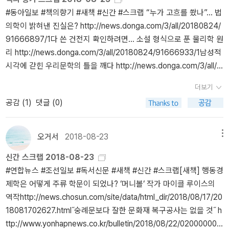
5‬‪‘퀴어문학’으로 재탄생한 6편의 고전 http://m.khan.co.kr/view.ht
‪#동아일보 #책의향기 #새책 #신간 #스크랩 ‪“누가 고흐를 쐈나”… 법
ml?art_id=201808242045025‬‪붕괴한 ‘디스토피아 미국’의 풍경 h
의학이 밝혀낸 진실은? http://news.donga.com/3/all/20180824/
ttp://m.khan.co.kr/view.html?art_id=201808242045035‬‪[책 처
91666897/1‬‪다 쓴 건전지 확인하려면… 소설 형식으로 푼 물리학 원
방해 드립니다] 다른 사람들 눈치 보느라 당신의 행복을 놓치고 있나
리 http://news.donga.com/3/all/20180824/91666933/1‪남성적
요? http://m.khan.co.kr/view.html?art_id=20180824204500
시각에 갇힌 우리문학의 틀을 깨다 http://news.donga.com/3/all/2
5‬[새책] ‪조선에 반하다 外 http://m.khan.co.kr/view.html?art_id=
0180824/91666910/1?‪“번역은 옮기기 아닌 언어의 옷 입히는 일”
201808242050005‬[새책] ‪최인훈 오디세우스의 항해 外 http://m.
더보기
http://news.donga.com/3/all/20180824/91666927/1‬‪[150자 맛
khan.co.kr/view.html?art_id=201808242045015‬.
공감 (
1
)
댓글 (0)
보기]금융의 모험 外 http://news.donga.com/3/all/20180824/91
666959/1?‪시한부 판정 후 9년… 그 ‘찬란한’ 삶의 투쟁 http://new
s.donga.com/3/all/20180824/91666716/1‪조선 말기에도 우리
오거서
2018-08-23
메뉴
시문학은 꽃을 피웠네 http://news.donga.com/3/all/20180824/9
신간 스크랩 2018-08-23
1666737/1‬‪알고 마시면 더 맛있다… 시원 쌉싸래한 맥주 여행 htt
#연합뉴스 #조선일보 #독서신문 #새책 #신간 #스크랩‪[새책] 행동경
p://news.donga.com/3/all/20180824/91666722/1‪[새로 나왔어
제학은 어떻게 주류 학문이 되었나? ‘머니볼‘ 작가 마이클 루이스의
요]역사 속 세금이야기 外 http://news.donga.com/3/all/2018082
역작http://news.chosun.com/site/data/html_dir/2018/08/17/20
4/91666828/1‪[밑줄 긋기]아흔일곱 번의 봄 여름 가을 겨울 http://
18081702627.html‪˝숭례문보다 잘한 문화재 복구공사는 없을 것˝ h
news.donga.com/3/all/20180824/91666852/1.
ttp://www.yonhapnews.co.kr/bulletin/2018/08/22/020000000