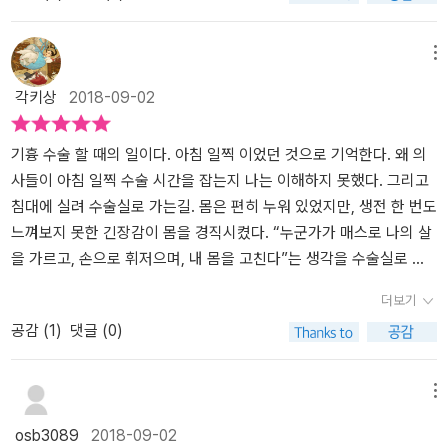
있다’는 지나친 자신감 또한 몸 상태를 더욱더 나쁘게 만드는 원인이
이라고 되는 것처럼 느껴질 정도이다. 1장 결석 제거술, 2장 질식, 3
해 갈 수 없었고 그래서 수술을 많이도 받았구나 알게 되었다. 하지
다. ‘전설의 마술사’ 해리 후디니(Harry Houdini)는 튼튼한 체격을 가
장 상처 치유, 4장 쇼크...... 16장 대동맥류, 17장 복강경 검사, 18장
만 역시 재미나기로는 존 에프 케네디 대통령의 수술이다. 아하, 총상
메뉴
진 장사였다. 그는 “내 배를 얼마든지 때려도 난 끄떡없다”라고 떠벌
거세 등등... 그리고 각 장에 사례로 등장하는 인물은 누구나 알만한
을 입은 미 합중국 대통령이 실려온 응급실 외과의사는 달랑 2개월
각키상
2018-09-02
렸다. 그를 만난 대학생이 진짜로 그의 배를 세 번 후려쳤고 후디니는
역사 속 유명인들이다. 암살범이 쏜 총에 맞아 머리에 구멍이 나고 피
경력의 젊은이였다. 이 젊은 의사는 얄궂게도 존 에프 케네디 대통령
이틀 만에 사망했다. 사망 원인은 충수염과 복막염이었다. 복부 통증
로 뒤덮인 채 의식이 없는 케네디 대통령에게 역사적인 기관 절개술
암살범인 리 오스왈드의 총상도 치료해야 했고 존 에프 케네디 대통
을 견디면서 무리하게 마술 쇼를 강행한 것이 화근이 되었다. 륄리와
을 시행했던 의사들의 수술 현장부터 특이한 병과 사인으로는 따라올
령도 리 오스왈드도 알다시피 유명을 달리했다. 이 젊은 외과의사가
기흉 수술 할 때의 일이다. 아침 일찍 이었던 것으로 기억한다. 왜 의
후디니는 안일한 판단 때문에 자신의 생사를 결정하는 골든타임을 놓
자 없었던 교황들의 연대기, 출산의 고통을 참지 못해 수술에 마취가
미숙해서라기 보다는 그만큼 치명적인 총상을 입은 환자를 수술로 살
사들이 아침 일찍 수술 시간을 잡는지 나는 이해하지 못했다. 그리고
쳐버렸다. 저자는 의학이 과거에는 질병을 극복하는 데 치중했다면
도입되는 결정적 계기를 만들어 낸 빅토리아 여왕과 대동맥류에 걸리
려내기까지의 과정이 어렵고 하늘이 도와야함을 알 수 있다. 책 커버
침대에 실려 수술실로 가는길. 몸은 편히 누워 있었지만, 생전 한 번도
미래에는 개인 생활방식의 개선, 신체 기능 증진, 수명 연장 등으로 초
고도 예상보다 7년을 더 살아 ‘수술의 상대성’을 몸소 보여 준 아인슈
얘기를 안 할 수가 없는게, 아는 사람은 아는 수술 도구들을 떡 배치하
느껴보지 못한 긴장감이 몸을 경직시켰다. “누군가가 매스로 나의 살
점을 옮기면서 의학의 역할도 변할 것으로 내다봤다. 그래도 륄리와
타인 등 보통의 역사서에서는 볼 수 없었던 순간들이 생생하게 펼쳐
다 보니, 수술방 들어가 본 사람들은 책을 집어 들게 되어 있다. 다
을 가르고, 손으로 휘저으며, 내 몸을 고친다”는 생각을 수술실로 가
후디니가 자신의 몸을 혹사해 파국에 이르렀듯이, 질병의 고통을 일
진다. 내과 의사와 외과 의사가 일하는 방식은 범죄를 해결하는 형사
만, 검정바탕은 안 그래도 어려워 보이는 수술 이야기를 더 어려워 보
는 침대에서 내내 했던 것 같다. 그리고 엄마와 헤어지고 의사가 나를
더보기
시적으로 몰아내면 영원한 안식을 찾을 수 있을 거로 생각해선 안 된
들의 방식과도 동일하다. 즉 의사가 환자에게 생긴 문제를 찾는 것과
이게 하니 좀 더 가벼운 터치의 바탕이 좋았지 않나 싶다.
수술실 안으로 들어서는 순간 수 많은 사람들이 내 눈에 들어왔다. 본
공감 (
1
)
댓글 (0)
다. 급성 질병은 적절한 치료를 받으면 없앨 수 있지만, 만성적으로 지
형사가 범인을 찾는 것에는 닮은 부분이 있다. 병의 원인을 가리는 것
격적인 수술의 시작이요, 두려움의 시작이었다. 그리고 구 순간 간호
속하는 질병에는 여전히 속수무책이다. 몸에 이상을 느끼면 병원을
은 곧 범죄의 동기를 찾는 것과 같고, 병이 어쩌다 생겼는지 찾는 과정
사인지 혹은 의사인지 모를 사람이 영화나 드라마에서 많이 보던 호
찾는 대신 인터넷부터 뒤지는 사람이 적지 않다. 자신의 증세에 해당
은 살인자의 범죄 순서를 추적하고 살인 무기를 어떻게 사용했는지
흡기 같은 것으로 내 코와 입을 쌓았다. 나는 그곳에서 나를 진정시키
메뉴
하는 질병을 확인하려는 본능과도 같은 행동이다. 환자 스스로 진단
찾는 것과 비슷하다. 그리고 형사마다 자신만의 수사 방식이 있듯이
기 위한 산소가 나올 것이라 생각했다. 있는 힘껏 그곳에 있는 어떤 공
osb3089
2018-09-02
하고 처방까지 내리게 되면 문제는 심각해진다. 자신의 증세와 비슷
의사도 제각기 다른 방식으로 수수께끼를 풀어 간다. p.183각각의
기를 흡입했다. “흐흡~~.” 순간 정신은 몽롱해졌고, 나는 잠에 들었