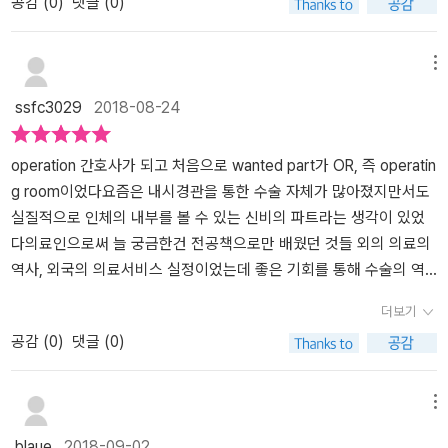
공감 (
0
)
댓글 (0)
지 읽었던 의학 관련 책 중 가장 재미있고, 가장 의료계 현장에 관한
업적은 꼼꼼히 챙긴듯해요. 17세기 암스테르담의 대장장이 얀 더 도
이건 귀족이건 심지어 왕까지도 숨지는 일들이 비일비재했다.발달한
이야기를 선명히 다루고 있으며, 의학이 어떤 것인지 가장 잘 보여주
트는 고통을 견디다 못해 직접 자신의 방광결석을 제거했다고 하고
의료시설과 기술, 그리고 깨끗해진 위생수준, 좋아진 영양상태 등 인
는 책이다. 다소 부담스러운 책. 하지만 재미있다 “게다가 부러진
외과의사가 그 내용을 꺼낸 결석의 삽화와 함께 자세히 저서에 기록
간의 수명은 점점 더 연장되고 있다. 그만큼 인간의 삶이 행복할 지는
메뉴
뼈를 바로잡는 일은 절대 아무나 할 수 있는 일이 아니다. 그럴 만한
했답니다. 사실 본문 내용 중, 이미 1세기 로마의 기록에 결석수술이
의문이지만. 1장은 결석 제거술이 소개된다. 열악한 위생에 따른 세
ssfc3029
2018-08-24
배짱도 있어야 하지만, 그보다 훨씬 더 중요한 요건은 환자가 그렇게
있었다는 사실이 더 놀라웠어요. 방광 결석은 매일 깨끗한 속옷으로
균 감염으로 발생하는 방광결석.17세기 암스테르담의 대장장이 얀 더
해 달라고 기꺼이 맡기는 것이다. 용기와 권위, 경험을 충분히 갖추고
갈아입는 것이 예방에 가장 효과적인 방법이라는 깨알같은 정보도 알
도트는 스스로 자신의 피부를 절개해서 무게가 110그램이 넘는, 달걀
공감 능력도 웬만큼 갖추어야 환자로부터 그와 같은 신뢰를 얻을 수
려주네요. 케네디 대통령 암살사건에선 뇌에 총을 맞았다고 무조건
보다 큰 돌을 꺼냈다. 이 책의 2장에는 1963년 11월 22일 금요일에
operation 간호사가 되고 처음으로 wanted part가 OR, 즉 operatin
있다. 또한 치료 신력도 뛰어나야 한다. 바로 이 지점에서 손으로 직접
사망하는 게 아니라는 부분이 흥미로웠어요. 호흡과 의식을 조절하는
암살당한 케네디 대통령의 수술이 소개되고 23장에는 범인으로 알려
g room이었다요즘은 내시경관을 통한 수술 자체가 많아졌지만서도
낫게 해 주는 사람들, 최초의 외과 의사들이 등장했다.” “영어에서는
가장 중요한 기능은 뇌 깊숙이 위치한 뇌간에서 이뤄지기 때문에 손
진 오즈월드의 수술이 소개된다. 급박한 순간 수술실에서 벌어지는
실질적으로 인체의 내부를 볼 수 있는 신비의 파트라는 생각이 있었
‘낫다’라는 의미를 두 가지로 나누어 표현한다. 수술과 상처, 멍, 골절
상 부위에 따라 기능 이상이 생기는 정도라고 합니다. 충분한 자격을
상황들과 수술의 절차들, 의사들의 진단의 차이와 선택들. 인류 최초
다의료인으로써 늘 궁금한건 전공책으로만 배웠던 것들 외의 의료의
에는 ‘온전하게 회복되는 것’을 뜻하는 ‘heal’이라는 단어를 사용하고,
갖춘 외과 의사에게는 권한이 주어지지만 의사로서 계속 일하기 위해
로 포경수술을 받은 사람은 누구일까? 성경책에 나와있는 믿음의 조
역사, 외국의 의료서비스 실정이었는데 좋은 기회를 통해 수술의 역
지병에는 ‘건강이 회복되는 것’을 뜻하는 ‘cure’를 사용한다. 대략적으
서는 합당한 수준의 자격을 유지할 수 있도록 노력해야 하고, 이를 위
상 아브라함이다. 성경에는 할례로 나와있는 포경은 중동의 기후와
사에 대해 자세히 알 수 있는 기회를 맞이했다이 책 안에는 수술의 역
더보기
로 분리하자면 외과 의사가 하는 일은 heal, 일반의사가 하는 일은 cu
해 경험을 쌓고 보강 교육을 받는 한편 우수한 결과를 낼 수 있어야 한
문화의 영향이 컸다. 이 포경이 세계사의 주인공이었던 루이 16세에
사 뿐 아니라, 각 수술을 해야하는 질병들에 대한 자세한 설명과 더불
공감 (
0
)
댓글 (0)
re에 해당된다.” 이 책의 부제는 “세상을 바꾼 수술, 그 매혹의 역
다. p.123정맥류의 원인이 혈액의 역류를 막는 판막이 제 기능을 발
게도 등장한다. 공식적 기록은 없지만. 9장에는 1926년 10월 31일
어 그 시대에는 왜 그러한 질병들이 걸렸는지에 대해서도 상세히 설
사”다. 일단 ‘쉼표’를 기준으로 앞에있는 “세상을 바꾼 수술”에는 동
휘하지 못하기 때문인데 인류의 직립보행에서 비롯된 결과라는 사실
복막염으로 사망하게 된 탈출의 명수 해리 후디니의 이야기가 나온
명해주어 흥미로웠다의료인이 아닌 일반인들이 읽기에도 거부감이
의한다. 하지만 “그 매혹의 역사”에는 조금 동의하기 어렵다. 나쁜 뜻
도 알게 되었어요. 치질, 서혜부 헤르니아, 동맥경화 등의 질병도 직립
다. 힘센 장사이기도 했던 후디니는 충수염을 제때 수술받지 못해 복
없도록 의학용어도 잘 설명이 되어 있다분명 겉으로 봐서는 의료종사
메뉴
이 있어서 동의하기 어렵다는 것은 아니다. 책의 저자인 아르놀트 판
보행으로 인해 생긴 질환이라고 하니 진화의 댓가인가 봅니다.전신마
막염으로 사망한다. 충수염은 흔히 맹장이라고도 하는데 남성의 8%,
자를 위한 책 같지만, 내용은 그 누가 읽어도 거부감 없도록 풀이를 해
blaue
2018-09-02