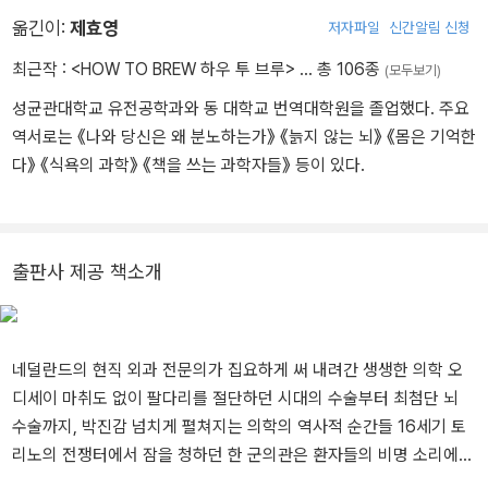
카까지 전 세계를 여행하기도 했다. 2009년부터 『네덜란드 외과협회
옮긴이:
제효영
저자파일
신간알림 신청
저널(Nederlands Tijdschrift voor Heelkunde)』에 수술의 역사에
최근작 :
<HOW TO BREW 하우 투 브루>
… 총 106종
(모두보기)
관한 글을 쓰기 시작했고, 그 글들이 이 책의 바탕이 되었다. 2018년
성균관대학교 유전공학과와 동 대학교 번역대학원을 졸업했다. 주요
현재 아내, 두 아이와 함께 암스테르담에 살면서 ‘진정한’ 네덜란드인
역서로는 《나와 당신은 왜 분노하는가》 《늙지 않는 뇌》 《몸은 기억한
답게 매일 자전거로 출퇴근하고 있다.
다》 《식욕의 과학》 《책을 쓰는 과학자들》 등이 있다.
출판사 제공 책소개
네덜란드의 현직 외과 전문의가 집요하게 써 내려간 생생한 의학 오
디세이 마취도 없이 팔다리를 절단하던 시대의 수술부터 최첨단 뇌
수술까지, 박진감 넘치게 펼쳐지는 의학의 역사적 순간들 16세기 토
리노의 전쟁터에서 잠을 청하던 한 군의관은 환자들의 비명 소리에
잠을 이룰 수 없었다. 총상 환자를 치료해 본 경험이 없었던 그는 어느