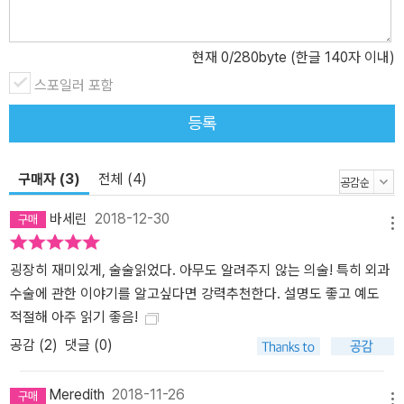
이소스 넘치는 글을 선보인다. 질식, 쇼크, 비만, 장루, 골절, 치루, 정
맥류, 복막염, 마취, 괴저, 거세, 폐암, 뇌졸중 등 갖가지 질병을 치료
하고자 했던 외과 의사들의 분투가 속도감 있게 전개되는 데다 수술
현재
0
/280byte (한글 140자 이내)
장면은 마치 영상을 보는 것처럼 생생하고, 몇몇 장은 추리소설을 연
스포일러 포함
상시키는 서스펜스를 담고 있기도 해서 책장이 빠르게 넘어간다. 또
등록
정확한 비유와 수술과 관련된 친절한 설명을 더해 독자들의 이해를
돕는다. 그리고 수술의 역사를 나열하는 데 그치지 않고 우리 몸이 어
떻게 기능하는지, 그리고 그 기능이 유지될 수 있도록 외과 의사가 하
구매자 (3)
전체 (4)
는 일은 무엇인지에 관한 내용도 포함하고 있어 우리 몸을 더 깊이 이
바세린
2018-12-30
해하는 기회도 마련해 준다. 고대 그리스 시대부터 마취도 없이 팔다
메뉴
리를 절단하던 시대를 지나 최첨단 뇌 수술이 이루어지는 오늘날, 그
리고 먼 미래까지 수천 년을 아우르는 놀라운 이야기를 선보이는 이
굉장히 재미있게, 술술읽었다. 아무도 알려주지 않는 의술! 특히 외과
책은 때로는 독자를 움찔하게 하고 때로는 피식 웃게 만드는 입체적
수술에 관한 이야기를 알고싶다면 강력추천한다. 설명도 좋고 예도
이고 독특한 매력을 보여 주며 ‘의학의 역사’라는 분야에서도 이토록
적절해 아주 읽기 좋음!
흥미진진한 스토리텔링이 가능하다는 것을 증명해 낸다. 인간의 고통
공감 (
2
)
댓글 (0)
과 절망, 희망의 순간들을 더없이 인상적으로 보여 주는 역사 1651년
4월 5일, 통증이 극에 달해 도저히 견딜 수 없을 정도로 괴로워서 잠
Meredith
2018-11-26
메뉴