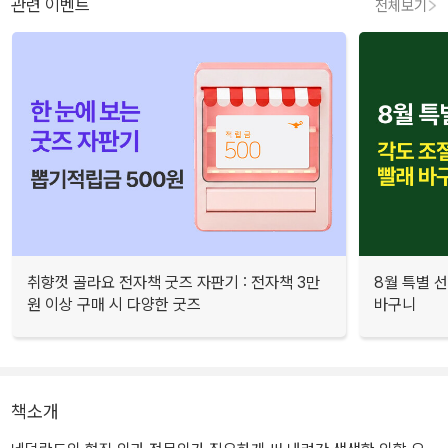
관련 이벤트
전체보기
취향껏 골라요 전자책 굿즈 자판기 : 전자책 3만
8월 특별 선
원 이상 구매 시 다양한 굿즈
바구니
책소개