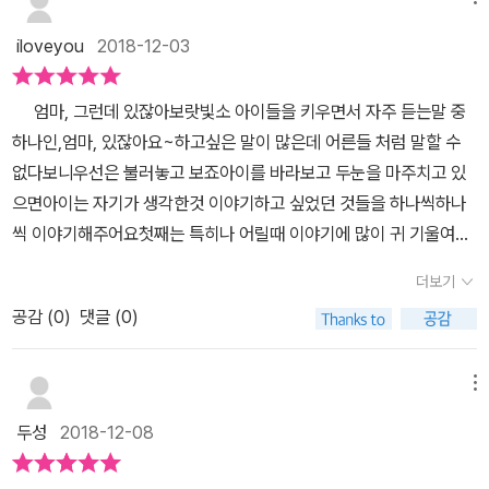
iloveyou
2018-12-03
엄마, 그런데 있잖아보랏빛소 아이들을 키우면서 자주 듣는말 중
하나인,엄마, 있잖아요~하고싶은 말이 많은데 어른들 처럼 말할 수
없다보니우선은 불러놓고 보죠아이를 바라보고 두눈을 마주치고 있
으면아이는 자기가 생각한것 이야기하고 싶었던 것들을 하나씩하나
씩 이야기해주어요첫째는 특히나 어릴때 이야기에 많이 귀 기울여줬
어요둘째가 생기고부터는 두 아이의 이야기를 들어야하다보니 아이
더보기
가 하나일대보다는 못들어주는것 같아요하지만 아이들을 위해서라도
공감 (
0
)
댓글 (0)
의식적으로 아이들의 이야기를 들어주려고 하고 있어요 엄마, 그런데
있잖아 책은 엄마에게 사소한 뭐라도 이야기하고 싶고 재잘재잘 수다
를 나누고 싶은, 그런 아이들의 마음을 담은사랑스러운 그림책이였어
메뉴
요 책을 보다보면 주인공 올리버는 우리집에도 2명이나 있는것 같단
두성
2018-12-08
생각이 들었어요 ㅎㅎ​​ 변기에 물을 내리지도 않고자기 할일을 하고
있는 올리버엄마가 변기에 똥이 그대로라는걸 이야기하기도 전에올