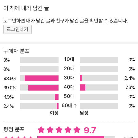
까지 계속됩니다. 이 책은 너무나도 사랑스러운 올리버의 순수함과
이 책에 내가 남긴 글
장난기 가득한 모습이 잘 표현된 그림책입니다. 옮긴이의 간결하고
로그인하면 내가 남긴 글과 친구가 남긴 글을 확인할 수 있습니다.
고운 언어가 덧입혀져 근래에 만난 아동 도서 중에서도 저절로 미소
로그인하기
가 흘러나오는, 이야기 과정 하나하나가 다정하고도 어여쁜 책입니
다. 올리버는 비록 잊고 살아가지만 우리 어른들이 마음속에 품고 있
는, 어릴 적 우리 자신이기도 하니까요. 그리고 어른들이 이 세상 모든
구매자 분포
아이의 이야기를 왜 귀담아 들어야 하는지도 잘 보여 줍니다. 사실 올
10대
0%
0%
리버에게는 하루 종일 경험했던 그 어떤 일보다 잠들기 전 엄마하고
20대
0%
0%
함께 있는 그 순간이 가장 행복한 것이거든요. 그래서 자꾸자꾸 말을
30대
2.4%
43.9%
끊지 못하고 이어 갑니다. ‘엄마, 있잖아……’ 하고요. 물론 엄마도 그
40대
7.3%
39.0%
런 올리버의 마음을 잘 알고 있지요. 그래서 매일매일 아이의 말을 들
50대
0%
4.9%
어주고 대답해 줍니다. 비록 졸음이 쏟아진다고 해도요. 그리고 마침
60대
0%
2.4%
내 그 사랑스러운 인사를 듣게 되지요. 올리버가 무엇보다 꼭 해야 했
여성
남성
던 마지막 말, 엄마를 세상에서 제일 사랑한다는 그 말은 엄마라면 매
일 들어도 질리지 않을, 언제나 심장을 뜨겁게 뛰게 하는 최고의 인사
9.7
평점 분포
일 겁니다.