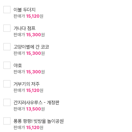
이불 두더지
판매가
15,120
원
가나다 점프
판매가
15,300
원
고양이별에 간 코코
판매가
15,300
원
야호
판매가
15,300
원
거부기의 저주
판매가
15,120
원
간지러사우루스 - 개정판
판매가
13,500
원
퐁퐁 팡팡! 빗방울 놀이공원
판매가
15,120
원