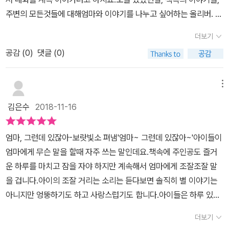
가....벌레를 싫어하는 저는 상상만으로도 ㅠㅠ끔찍하더라고요 이제
주변의 모든것들에 대해엄마와 이야기를 나누고 싶어하는 올리버. 하
다 치우고~ 잠자리에 들려는데 또 엄마를 부르는 올리버이유는 잠자
지만, 올리버의 엄마는 올리버의 말을 끊지 않아요.아이의 말을 잘 들
더보기
기전에 읽어야할 책을 고르지못하겠다고 하네요자기전엔 왜 그리 엄
어주고 대답을 해주고 계시지요.한두번 정도는 저도 잘 들어줄거 같
마 손가는일이 많이 생기는건지..남의 집일 같지 않더라고요 ㅎㅎ 엄
공감 (
0
)
댓글 (0)
은데 계속'엄마, 있잖아'하고 말을 계속 하면 이제 그만 잘까 할텐데올
마는 올리버에게 잠자리 책을 읽어주어요하지만 책을 다 읽기도 전에
리버 엄마는 아이의 말을 끝까지 경청해주고 받아주네요.살짝 반성하
올리버는 이야기속으로 풍덩 빠져들어요책에 나온 수영장에 관한 이
고 가요 ㅠㅠ 올리버가 오늘 있었던 일에 대해 끊임없이 이야기하는
메뉴
야기였죠 딱봐도 자기싫어서 계속 조잘조잘 거리는 올리버인데엄마
모습에딸아이는 '엄마, 올리버는 왜 이렇게 말이 많지?'하면서수다스
김은수
2018-11-16
는 또 끝까지 다 들어주어요정말 마음씨가 착한 엄마라는 생각이들더
럽다고 하네요.딸아이는 올리버처럼 조잘조잘 거리는 편이 아니라서
군요 ㅎㅎ ​​ 자기전에 갑자기 우유로 콧수염을 만들고 싶고물이 먹고
그런지올리버가 말이 너무 많다고 하네요^^ 하지만, 무엇보다 올리버
엄마, 그런데 있잖아-보랏빛소 펴냄'엄마~ 그런데 있잖아~'아이들이
싶고.. 엄마, 그런데 있잖아 라는 말은 끝이 날 기미가 보이지 않았어
가 '엄마, 있잖아 그거 알아'하면서 부르는 이유는'엄마를 세상에서 제
엄마에게 무슨 말을 할때 자주 쓰는 말인데요.책속에 주인공도 즐거
요 자기전에 매일 반복되는 일상을 너무 사랑스럽게 표현한것 같았어
일 사랑한다고 말하고 싶어'라고 말해주는데올리버 엄마는 행복할거
운 하루를 마치고 잠을 자야 하지만 계속해서 엄마에게 조잘조잘 말
요내 아이들이 그랬을땐 화가 머리끝까지 날것 같았는데올리버를 보
같더라구요.^^잠들기전 엄마와 아이의 사랑스러운 인사 나누기가 참
을 겁니다.아이의 조잘 거리는 소리는 듣다보면 솔직히 별 이야기는
니 조금 더 깨어있고 싶고놀고싶은 마음이 그대로 표현된것 같았어요
보기 좋지요.갑자기 딸아이가'나도 울엄마가 세상에서 제일 좋은데,
아니지만 엉뚱하기도 하고 사랑스럽기도 합니다.아이들은 하루 있었
사실 아이들을 이해하면서도 내일을 위해서 무서운 엄마가 되어야할
엄마 사랑해요'라고 말해주네요.잠들기전, 아이에게 사랑표현을 많이
던 일 뿐 아니라 재밌는걸 보고 있으면 꼭 엄마와 함께 하길 원하더라
때도 많잖아요...저도 올리버의 엄마처럼 끝까지 아이의 말을 들어주
해주는 것이 좋다는 것을 다시 한번 느끼게 해주네요. 올리버를 재우
더보기
구요.이 책은 그런 사랑스런 아이를 표현한 것 같아요.마지막에 엄마
는 엄마가 되고 싶지만 그걸 아이들이 알리 없겠죠? ㅎㅎ 엄마에게
고 나가는데'엄마, 엄마, 그런데 있잖아, 그거 알아?'올리버가 또 할말