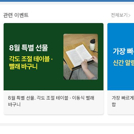
관련 이벤트
전체보기
8월 특별 선물. 각도 조절 테이블 · 이동식 빨래
가장 빠르게
바구니
합