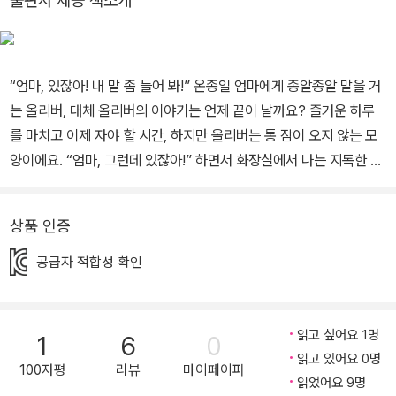
출판사 제공 책소개
아』, 『양심 팬티』, 『숫자를 구해주세요』, 『꿈틀꿈틀 땅속으로 지구탐
험』, 『사라진 루크를 찾는 가장 공정한 방법』, 『정말정말 신기한 용 백
과사전』외 다수가 있습니다.
“엄마, 있잖아! 내 말 좀 들어 봐!” 온종일 엄마에게 종알종알 말을 거
는 올리버, 대체 올리버의 이야기는 언제 끝이 날까요? 즐거운 하루
를 마치고 이제 자야 할 시간, 하지만 올리버는 통 잠이 오지 않는 모
양이에요. “엄마, 그런데 있잖아!” 하면서 화장실에서 나는 지독한 냄
새, 거북이의 똥, 코에서 자라는 털들, 침대 아래에 사는 벌레 이야기
를 끊임없이 한답니다. 아이들에게 이야기는 하루를 시작하고, 만들
상품 인증
고, 정리하는 또 다른 방법입니다. 풍성한 대화만큼이나 단단해진 관
계를 느끼며 즐겁게 하루를 마무리해 보세요. 물론, 엄마는 조금 피곤
공급자 적합성 확인
하겠지만요! “엄마, 그런데 있잖아! 난 엄마를 세상에서 제일 사랑해!”
올리버를 만나고 나니 사랑스러운 누군가의 얼굴이 절로 떠오르지 않
나요? 엉뚱하지만 사랑스러운 올리버는 이 시기를 지나는 모든 아이
읽고 싶어요 1명
1
6
0
의 모습이기도 합니다. 뭐가 그리도 생각나는 것이 많은지 “엄마, 그
읽고 있어요 0명
100자평
리뷰
마이페이퍼
런데 있잖아.”라고 시작하는 올리버의 종알거림은 아이가 잠들기 전
읽었어요 9명