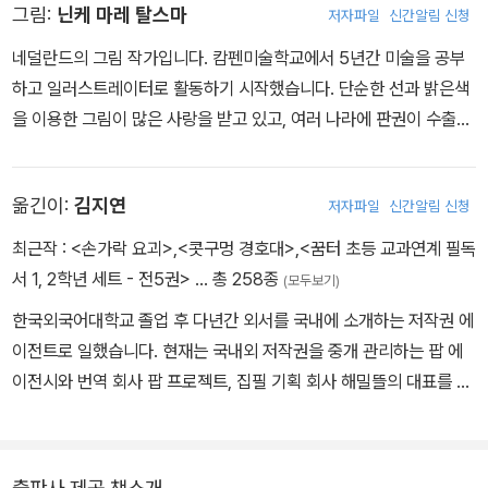
그림:
닌케 마레 탈스마
저자파일
신간알림 신청
네덜란드의 그림 작가입니다. 캄펜미술학교에서 5년간 미술을 공부
하고 일러스트레이터로 활동하기 시작했습니다. 단순한 선과 밝은색
을 이용한 그림이 많은 사랑을 받고 있고, 여러 나라에 판권이 수출되
어 전 세계적으로 좋은 평가를 받는 일러스트레이터입니다. 현재는
아펜 도른의 스튜디오에서 일하며 여전히 그림 작업을 열심히 하고
옮긴이:
김지연
저자파일
신간알림 신청
있습니다. 《우리는 한 가족이야》, 《안경을 쓰면》 등 다양한 작품이 출
간되었습니다.
최근작 :
<손가락 요괴>
,
<콧구멍 경호대>
,
<꿈터 초등 교과연계 필독
서 1, 2학년 세트 - 전5권>
… 총 258종
(모두보기)
한국외국어대학교 졸업 후 다년간 외서를 국내에 소개하는 저작권 에
이전트로 일했습니다. 현재는 국내외 저작권을 중개 관리하는 팝 에
이전시와 번역 회사 팝 프로젝트, 집필 기획 회사 해밀뜰의 대표를 맡
으며 어린이에게 꿈과 희망을 주는 책을 찾고, 옮기고, 쓰며 활발히 활
동하고 있어요. 쓴 책으로는 『엉덩이 심판』, 『걱정 삼킨 학교』가 있고,
옮긴 책으로는 『내셔널지오그래픽 공룡대백과』, 『엄마, 그런데 있잖