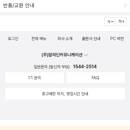
졌어요. 이 그림책은 제가 아이의 그 많고 많은 말들을 들어주고 싶게
반품/교환 안내
이의 하루, 내 하루 아님)잠자기 싫은 아이의 마음을 하나 하나 헤아
만들어 주더라구요. 또 제게 듣는 귀와 사랑스러운 아이들을 볼 수 있
려주기가 귀찮긴 하다.하루 이틀이라면 모를까 우리에겐 일상이니까.
는 눈이 있다는 것이 참 감사해지도록 도와줬어요. 달달한 마음이 퐁
이렇게 나에게 조잘조잘 떠느는 날들이 이 아이와 나의 생에서 얼마
퐁퐁 솟아 나는 [엄마, 그런데 있잖아] 적극 추천합니다.
나 되겠느냐만은그 행복한 순간들이, 그 기쁨의 교감들이 지칠때가
로그인
전체 메뉴
회사 소개
출판사 안내
PC 버전
많다..나약한 인간의 마음이란...습자지 같아. 자기 싫은 아
이들의 똑같은 패턴.책을 읽겠다.물을 마시겠다.소변을 누겠다.동서
(주)알라딘커뮤니케이션
양이 다르지 않네. 와우 행복하게 일단락하고 마무리된 듯
했으나,,,, 또 부른다. 이것이 현실육아엄마의 표정과 아이
1544-2514
일반문의 (발신자 부담)
의 발을 보니 웃음이 나왔다.오늘은 감기에 걸린 지유를 어린이집에
1:1 문의
FAQ
보내지 않았다.초반에 집에서 푹 쉬게 하는게 좋을 것 같아서 나는 지
유가 감기에 걸리면 일단 하루는 집에서 쉬게 한다.아픈 아이다 보니
중고매장 위치, 영업시간 안내
푹 재우고 싶기도 하고3시에 전화통화할 일이 있어 얼른 재우고 준비
를 좀 하고 싶은데하품만 하고 잘 생각을 않았다. 책도 읽어주고, 자장
가도 불러줬는데 자꾸만 눈을 떴다.나는 옆에서 책을 읽어줄테니 너
는 들으며 잠을 자거라.. 한석봉 어미의 마음으로 우리의 파트를 나눴
는데책을 읽다 내가 침묵하면 자동으로 눈을 뜨곤, '왜 안 읽어? 읽기