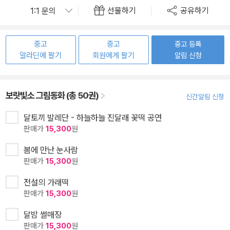
선물하기
공유하기
중고
중고
중고 등록
알라딘에 팔기
회원에게 팔기
알림 신청
보랏빛소 그림동화 (총 50권)
신간알림 신청
달토끼 발레단 - 하늘하늘 진달래 꽃떡 공연
판매가
15,300
원
봄에 만난 눈사람
판매가
15,300
원
전설의 가래떡
판매가
15,300
원
달밤 썰매장
판매가
15,300
원