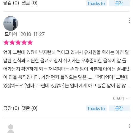
공감 (
0
)
댓글 (0)
의 피곤해 보이는 모습은 어쩔수 없지만 말이지요.책을 함께 읽다보
사랑하고 사랑하고 사랑한다는말을 하고 뽀뽀를 하고 이불을 덮어주
이 아직도 많이 남았나봐요 ^^부모들이 아이들의 말에 조금 더 귀를
면 그날 아이의 수다는 더 늘어나겠지만 엄마와의 사이는 조금 더 가
면잠자리 의식이 끝나지요이제 졸리는 올리버는 금세 잠이 들었을까
기울여 볼 필요가 있다는 것을 강조해주는 책이네요.내가 피곤할 때
까워져 있겠지요.~^^
요?아니면 또 끝이 없는 엄마, 그런데 있잖아요? 를 시작했을까
메뉴
는 빨리자자하고 재촉하기도 했는데,올리버엄마는 끝까지 아이의 말
요? 아이들의 마음을 너무나도 귀엽게 잘 표현한 사랑스러운 그림
에 귀 기울이는 모습에 살짝 찔렸네요. 그림책이 너무 예쁘지요?그림
드디어
2018-11-27
책엄마, 그런데 있잖아이 책을 읽으면서 아이들도 웃고, 저도 웃고함
뿐만 아니라 책 내용도 가슴 뭉클하게 해주네요.어린이집 다니면서
께 웃으며 너무 즐거웠던것 같아요첫째는 이게 완전 둘째 이야기라고
엄마와 떨어져 있는 시간동안무엇을 했는지 엄마도 궁금하고, 아이도
엄마 그런데 있잖아부지런히 먹이고 입혀서 유치원을 향하는 아침 달
하는데, 둘째는 또 내가언제~ 이러고 ㅎㅎ제가 볼땐 둘다 똑같은데
엄마에게 말하고 싶은것이 당연하죠.'엄마 그런데 있잖아'처럼'딸, 그
달한 간식과 시원한 음료로 잠시 쉬어가는 오후준비한 음식이 잘 들
말이죠그리고 사실 본인들이 더 잘아는것 같아요올리버를 보면서 낯
거알아?'하면서 부모도 아이에게 말을 걸어보면서오늘의 이야기를
어가는지 확인하게 되는 저녁엄마는 손과 발이 바쁜데 아이는 쉴새없
설게 느끼질 않은걸 보면요~
서로에게 꺼내보는 것도 좋을 거같아요
이 입을 움직입니다. 가장 먼저 들려오는 말은...... ' 엄마엄마! 그런데
있잖아~~' [엄마, 그런데 있잖아]는 엄마에게 하고 싶은 말이 참 많
은 아이들 마음을 가득담은 그림책입니다. 35년간 초등학교 선생님
더보기
이셨던 작가 캐롤 고든 액스터의 글과 작가 닌케 마레 탈스마의 밝은
공감 (
0
)
댓글 (0)
색채 그림으로 완성된 보라빛소의 신작입니다. 그림책 속 올리버는
오늘도 할 이야기가 많아요. 세수를 할 때도, 양치질을 할 때도, 자기
전에 책을 고를 때도, 잠자리 책을 읽을 때도, 굿나잇키스를 할 때도,
메뉴