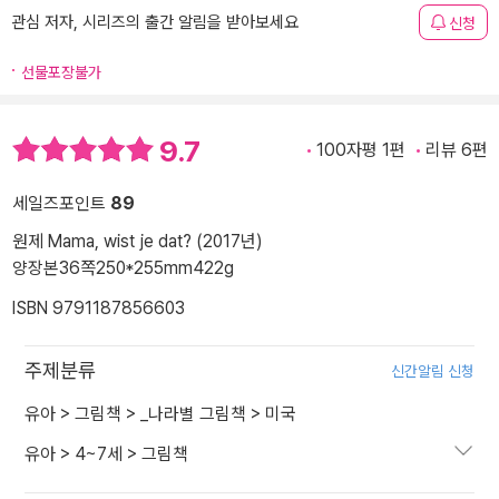
관심 저자, 시리즈의 출간 알림을 받아보세요
신청
선물포장불가
9.7
100자평 1편
리뷰 6편
세일즈포인트
89
원제 Mama, wist je dat? (2017년)
양장본
36쪽
250*255mm
422g
ISBN 9791187856603
주제분류
신간알림 신청
유아
>
그림책
>
_나라별 그림책
>
미국
유아
>
4~7세
>
그림책