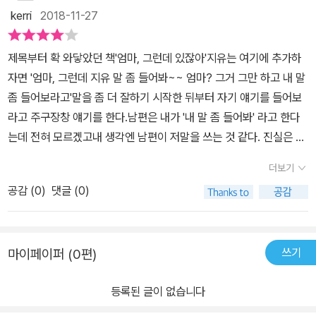
엄마가 방문을 나설 때도 아이는 계속 엄마에게 말을 걸어요. '엄마,
kerri
2018-11-27
그런데 있잖아' 아이의 반짝이고 행복해 보이는 표정과는 달리 엄마
의 얼굴은 얼마나 피곤해 보이는지 베개에 머리가 닿는 순간 바로 꿈
제목부터 확 와닿았던 책'엄마, 그런데 있잖아'지유는 여기에 추가하
나라로 갈 수 있을 거 같아요. 하지만 아이는 엄마에게 또 말을 걸어
자면 '엄마, 그런데 지유 말 좀 들어봐~~ 엄마? 그거 그만 하고 내 말
요. '그런데 있잖아' 이어 '엄마를 세상에서 제일 사랑한다고 말하고
좀 들어보라고'말을 좀 더 잘하기 시작한 뒤부터 자기 얘기를 들어보
싶어!' 엄마는 대답하죠.'엄마 마음에 쏙 드는 걸, 올리버! 엄마도 너를
라고 주구장창 얘기를 한다.남편은 내가 '내 말 좀 들어봐' 라고 한다
사랑해. 너무너무 사랑해. 좋은 꿈꿔!' 아이는 결국 자신이 가장 하고
는데 전혀 모르겠고내 생각엔 남편이 저말을 쓰는 것 같다. 진실은 그
싶었던 마음을 전하고 가장 듣고 싶었던 마음을 받습니다. 그래도 아
너머로.. 그런데 이렇게 제목으로까지 만들어지는 걸 보면
이는 다급하게 입을 열어요. ' 엄마엄마 , 그런데 있잖아'수록된 모든
더보기
부모에게 말하기 좋아하는 아이들은 흔히 쓰는 문장인가보다. 본능적
글과 그림이 얼마나 동글동글하고 포근한지 아이와 함께 읽으며 마음
공감 (
0
)
댓글 (0)
인 말 꺼내기 문장이랄까?아마도 지유가 조금 더 크면 아래의 문장을
이 참 말랑말랑해졌어요. 말랑해진 마음으로 생각해보니 '그런데'는
쓸 것 같다.이거 알아? 저거 알아? 이거는? 이렇대. 몰랐지?지금도
요즘 아이둘과 함께할 때 가장 많이 듣고 있는 접속사더라구요. '그런
자기가 뭐라고 얘기하고 내가 리액션으로 우와~ 대단하다 어떻게 알
데'는 화제의 내용을 앞의 내용과 연관시키면서 다른 방향으로 이끌
쓰기
마이페이퍼 (0편)
았어? 그러면엄마는 몰랐지? 하며 약간 으스대는데..좀 더 크면 더 하
거나 앞의 내용과 상반되는 내용을 이끌때 쓰는 접속부사라고 하던데
려나?? 이 꼬맹이도 주구장창 얘기한다. 그런데 엄마가 잘
아이들이 이를 사용하는 것은 어찌보면 여러가지 생각이 생겼다는 것
등록된 글이 없습니다
준비를 마칠때까지 엄마를 부르지 말란다. 모든 엄마들의
이 아닐까 생각했어요. 그리고 아이의 여러가지 '그런데'가 참 궁금해
마음이랄까? 부산하게 움직이며 하루를 마무리해야하는데 (사실 아