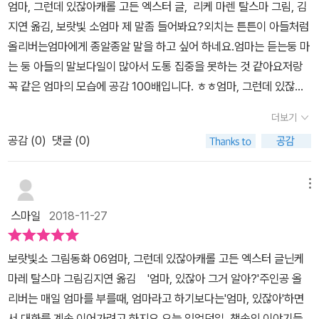
엄마, 그런데 있잖아캐롤 고든 엑스터 글, 리케 마렌 탈스마 그림, 김
리버가 먼저 엄마에게 이야기를 건네네요 엄마 있잖아, 그거 알아?변
지연 옮김, 보랏빛 소엄마 제 말좀 들어봐요?외치는 튼튼이 아들처럼
기 물 내릴 때 말이야, 완전 이상한 냄새가 나 마치 자신이 똥을 누고
올리버는엄마에게 종알종알 말을 하고 싶어 하네요.엄마는 듣는둥 마
변기에 물을 내리지 않는건그 완전 이상한 냄새때문이라고 이야기하
는 둥 아들의 말보다일이 많아서 도통 집중을 못하는 것 같아요저랑
는것 같았어요 어찌나 귀엽던지.. 그런데 우리아이가 만약 올리버같
꼭 같은 엄마의 모습에 공감 100배입니다. ㅎㅎ엄마, 그런데 있잖아
은 행동을 했다면녀석~ 능청스럽긴 이라는말이 떠오를것 같아요​​ 세
머리만 대면 조용히 잘 자는 큰 아이잠이 안 온다는 둘째 아이하고 싶
수를 하라고 했는데 세수는 하지 않고 또 엄마에게 재잘재잘 이야기
더보기
은 말이 많은 아이들에게내일 이야기 하자 하며 잠을 청하게 하는 엄
를 해요올리버의 그런데 있잖아는 끝날 생각이 전혀없어보였어요양
공감 (
0
)
댓글 (0)
마아이들은 엄마의 관심과 사랑을 목말라 하네요.조금더 여유로운 마
치질을 해야하는데도 계속해서 엄마를 찾는 올리버, 잘 준비하기전이
음으로 아이들의 말을귀담아 들으려고 합니다.아이를 보면서 웃어주
면 엄마를 더 찾고뭔가 할일이 더 많이 생각나고 바빠지는 아이들을
고 눈 마주치고포근하게 안아주고 사랑한다고 속삭여 주던엄마를 많
메뉴
올리버를 통해서 잘 표현한것 같아요 책을 읽어주면서도 얼마나 빵빵
이 그리워 하는 아이들에게엄마는 바빠 바빠 외치며 여유로운 시간을
터졌는데,딱 저희 첫째와 둘째를 보는것 같았거든요​​ 드디어 침대에
스마일
2018-11-27
갖지 못하는 것 같아 반성해 봅니다.아이의 마음을 읽어주고 엄마의
누우려는 올리버,하지만 침대에 눕기전에 침대 밑을 봐줌녀 좋겠다고
마음을전달하는 법을 배우는 '엄마, 그런데 있잖아'책을 추천합니다.
하네요 잠자기전까지는 아무렇지도 않은 일들이잠을 자려고 준비하
보랏빛소 그림동화 06엄마, 그런데 있잖아캐롤 고든 엑스터 글닌케
면 왜 그렇게 떠오르는건지..올리버 역시 침대 밑 이야기를 잘 준비를
마레 탈스마 그림김지연 옮김 '엄마, 있잖아 그거 알아?'주인공 올
해야하는 지금에서야 떠오르나봐요 엄마는 또 무슨일이지? 하고 침
리버는 매일 엄마를 부를때, 엄마라고 하기보다는'엄마, 있잖아'하면
대 밑을 보았는데거기에 잡다한 쓰레기와 음식찌꺼기들때문에 개미
서 대화를 계속 이어가려고 하지요.오늘 있었던일, 책속의 이야기들,