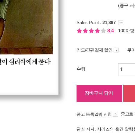
(중구 서
Sales Point :
21,397
8.4
100자평(
카드/간편결제 할인
무이
수량
장바구니 담기
중고로
중고 등록알림 신청
관심 저자, 시리즈의 출간 알