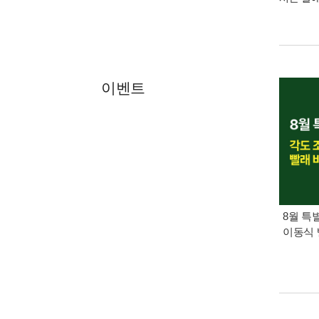
이벤트
8월 특
이동식 