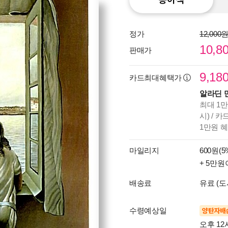
정가
12,000
10,8
판매가
9,18
카드최대혜택가
알라딘 
최대 1만
시) / 
1만원 
마일리지
600원(5
+ 5만원
배송료
유료 (도
수령예상일
양탄자배
오후 12