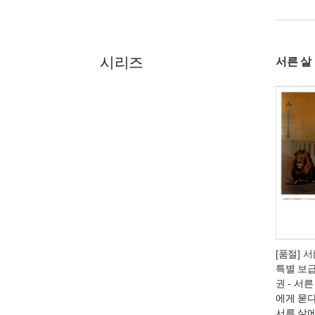
시리즈
서른 살
[품절] 
특별 보급
권
- 서른
에게 묻다
서른 살