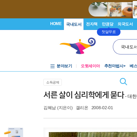
HOME
전자책
만권당
외국도서
국내도서
첫달무료
국내도
분야보기
오뒷세이아
추천마법사
베
소득공제
서른 살이 심리학에게 묻다
- 대
김혜남
(지은이)
갤리온
2008-02-01