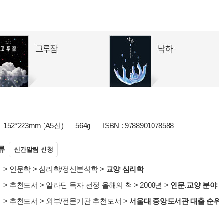
152*223mm (A5신)
564g
ISBN : 9788901078588
류
신간알림 신청
서
>
인문학
>
심리학/정신분석학
>
교양 심리학
서
>
추천도서
>
알라딘 독자 선정 올해의 책
>
2008년
>
인문.교양 분야 
서
>
추천도서
>
외부/전문기관 추천도서
>
서울대 중앙도서관 대출 순위 1