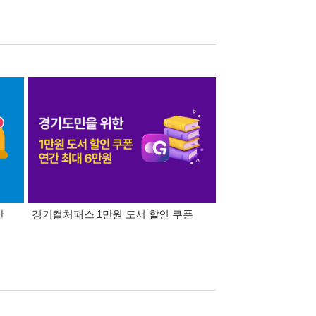
간
경기컬처패스 1만원 도서 할인 쿠폰
삼성카드가 쏜다! 알라