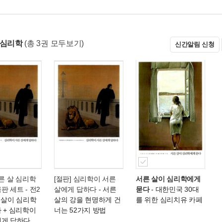
 심리학
(총 3권 모두보기)
신간알림 신청
서른 살 심리학
[절판] 심리학이 서른
서른 살이 심리학에게
판 세트 - 전2
살에게 답하다
- 서른
묻다
- 대한민국 30대
 살이 심리학
살의 강을 현명하게 건
를 위한 심리치유 카페
 + 심리학이
너는 52가지 방법
에게 답하다