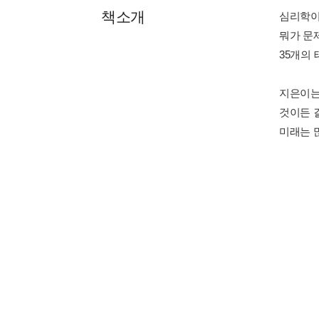
책소개
심리학이 
뭐가 문
35개의
지은이는
것이든 
미래는 