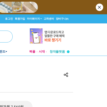
로그인
회원가입
마이페이지
고객센터
장바구니
(0)
투비컨티뉴드
펀드
북플
서재
창작플랫폼
투비컨티뉴드