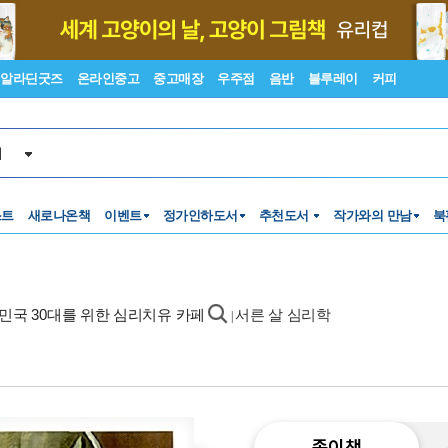
알라딘굿즈
온라인중고
중고매장
우주점
음반
블루레이
커피
서
스트
새로나온책
이벤트
정가인하도서
추천도서
작가와의 만남
북
한민국 30대를 위한 심리치유 카페
서른 살 심리학
|
종이책