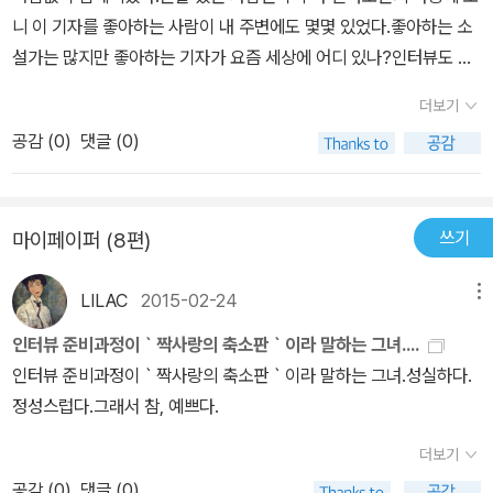
아, 좀더 적나라하게 말해서,김혜리는 그들의 예술에 대한 자존감을
정이현은 '이 책을 내가 읽은 최고의 인터뷰집이라 감히 말한다'며 추
메웠다. 현재는 연재를 쉬고 있는걸로 아는데, 다시 건강하게 다시 시
니 이 기자를 좋아하는 사람이 내 주변에도 몇몇 있었다.좋아하는 소
존중하고 존경하면서,그리고 정말로 공감할 수 있는 질문을 나 대신
천사를 썼다. 그러나 나는 아직 유보중이다. 『그녀에게 말하다』 보다
작했으면 좋겠다. 그리고 다시 책이 나왔으면 좋겠다. 침대맡에 두고,
설가는 많지만 좋아하는 기자가 요즘 세상에 어디 있나?인터뷰도 어
던져주는 사람이다.그래서 항상 그 정확한 질문의 포인트(!)에서 나는
『진심의 탐닉』을 먼저 읽었고, 읽으며 감탄했기 때문이다. 어느 책에
오래오래 다시 보려한다.
찌나 잘하는지.평소 별볼일 없어 보이고 진심어린 그럴 듯한 말을 할
감탄하고 킥킥대고 공감하며 보았다.그리고 그의 자유자재인 듯 보이
손을 들어줄까? 좀 더 고민해 보아야겠다. 하지만 이렇게는 말할 수
더보기
사람이 분명 아닌 듯한데도 어떻게 이 기자가 인터뷰하면 뭔가 깊은
는 그 자연스러운 대상자들에 대한 긴 감탄사는,어이없는 과찬도 아
있을 것 같다. 이전에도, 이후에도 내게 최고의 인터뷰어는 김혜리라
공감 (
0
)
댓글 (0)
생각에 바탕을 둔 듯한 답이 줄줄줄 이어나온다. 그 대답이 설령 10
닌, 그렇다고 냉소적인 비평도 아닌,딱 인간적인 존중감이 스며있기
고.
0% 순수하지 않다 해도 그 순간 그런 대답을 만들어내게 하는 능력
에, 두고두고 읽어보게 되는 글이다.아.. 정녕 인터뷰란 이런 것이다.
도 참 출중하다.글쓰기뿐만 아니라 대화에도 재능이 많은 것이다.얼
그 대상에 대한 애정과 관심, 그것.개인적으로 나는 장한나의 인터뷰
쓰기
마이페이퍼 (8편)
마나 기자의 글발이 아까웠으면 회사에서 책을 내라고 독려했을꼬?
가 너무너무 좋았는데, 이 책에서 빠진 것이 매우 아쉽다.2편, 3편 쭉
어찌 된 연유인지 그 상황이 심히 궁금하다.
나와서 고은의 만인보같은 인터뷰집이 되기를 기대해본다.
LILAC
2015-02-24
메뉴
인터뷰 준비과정이｀짝사랑의 축소판｀이라 말하는 그녀....
인터뷰 준비과정이｀짝사랑의 축소판｀이라 말하는 그녀.성실하다.
정성스럽다.그래서 참, 예쁘다.
더보기
공감 (
0
)
댓글 (0)