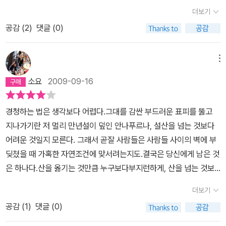
고만다. 조심스럽지만 용감하고 따뜻하지만 간혹 무미한 그녀의 글
랄까.그런 점에서 여러가지 이유로 함께 묶지 못했다는 배두나씨와의
더보기
다. 이런, 미녀였잖아!
은, 피상과 안일을 거부하며 조용히 도발한다. 그녀의 글이 매혹적인
인터뷰가 궁금하다, 씨네21 이전 기사들을 뒤져보면 나오려나... (어
공감 (
2
)
댓글 (0)
것은 인간에 대한 깊은 이해와 인터뷰이가 속한 직업적 환경에 대한
제 드디어 '린다린다린다'를 보았는데 아, 배두나, 사랑스러워 죽겠어
전문가급의 식견에서 비롯된다. 그래서 그녀의 글은 인터뷰이와 읽는
서 그렇다)질투가 나도록 상대에게 가장 적절한 질문을 가장 객관적
이를 동시에 긴장시키며 대화의 즐거움을 배가한다. 그녀의 글이 사
메뉴
이면서도 무장해체 시키는 언어로 (물론 대면에서의 얼굴 표정이나
랑받는 이유다. 김혜리의 인터뷰는 만나 이야기를 나누고 독자의 궁
행동도 작용했겠지만) 몇 마디 건네고 듣는 그녀는, 소리가 없어도 활
소요
2009-09-16
금증을 풀어주는 것에 만족하지 않는다. 제한된 시간과 집중불가한
자로 표현되지 않아도 이 세상 누구보다 영리하게 그것을 이해하고
공간적 상황을 장악하는 그녀의 보이지 않는 뚝심이야말로, 그녀의
이해를 넘어 교감하는 순간에 이르고서야 인터뷰를 끝내는데 이건
경청하는 법은 생각보다 어렵다.그대를 감싼 부드러운 표피를 뚫고
인터뷰가 왜 색다른지를 가르는 원천이다. 그러나 그녀는 자신을 『그
뭐, 하나 하나가 그 자체로 연결이자 똑부러짐이니. 트집을 못 잡겠어
지나가기란 저 멀리 만년설이 덮인 안나푸르나, 설산을 넘는 것보다
녀에게 말하다』 앞날개에서 이렇게 표현한다. '인터뷰어로서의 붙임
서 조금이나마 애정이 덜 가는 듯한 인터뷰이를 눈에 불을 켜고 찾아
어려운 것일지 모른다. 그래서 곧잘 사람들은 사람들 사이의 벽에 부
성과 순발력은 좋지 않지만, 어딘가 '절박해' 보이는 인상의 도움을 받
보는 심뽀까지 불러 일으키고 있다.간혹, (예를 들어 이창동 감독) 인
딪쳤을 때 가혹한 자연조건에 맞서려는지도.결국은 당신에게 남은 것
고 있다고 자평한다. 새로운 약속 장소로 향할 때마다 팔뚝에 잔소름
터뷰이가 잔뜩 경계하고 살짝 무시하는 언조를 내뱉어도 조금도 사그
은 하나다.산을 옮기는 것만큼 누구보다부지런하게, 산을 넘는 것보
이 돋을 만큼 긴장하면서도, 언젠가 한번쯤 대화하고 싶은 사람들의
라들지 않고 인터뷰 중간에는 이미 이 사람도 넘어갔네 라고 느껴지
다 더 담대하게, 그리고 머나먼 과학적 진실을 찾는 것보다 더 섬세하
이름을 수첩 한 페이지에 남몰래 적어넣고 있다.' 사람에 대한 관심이
더보기
게 하는 질문들은 촌철살인이라기보다는 짝사랑 하는 사람만이 아는
게, 티라미스보다 더 부드럽게 그대를 향해 걸어갈 뿐이다. 결국 내쳐
야말로 김혜리를 그되게 만드는 특질이다. 그러나 김혜리 인터뷰의
진정한 구애의 한 면목으로 오히려 안타까우면서 존경스럽기도 하고,
공감 (
1
)
댓글 (0)
지는 것보다 다가가려는 절박함이 더 커야할 문제이다.그녀는 듣는
특징은 전체를 아우르며 부분에도 구체적 특별성을 띈 독특함이다.
처음부터자기딸과도 같은 이쁜 처자로 대해주는 임현식 선생이나 나
다. 묻기보다 듣는 것.이것이 어쩌면 세상을 뒤덮은 목소리가 높아 익