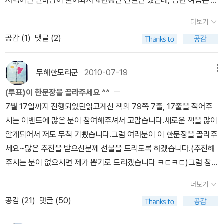
저녁이면 산바람이 불어와서 4년동안 견딜만 했는데, 금년 여름은 열
들.작년(그래요, 벌써 작년!), 2010년 꽤 오랫동안 베스트셀러 목록
니 보뎅블랙 코미디가, 슬픈 스릴러가, 깊은 포옹 한 번 제대로 못하는
대야에 잠을 못이루는 날이 많았다.)를김혜리 '씨네 21' 기자의 글과
에 올라있었던 김혜리의 책을 볼까요.씨네 21의 기자인 김혜리와 22
더보기
멜로드라마가 묘하게 사람을 끌어당기는 데에는 이유가 있다. 소재와
인터뷰로 버티고 있다.가장 먼저 읽은 책은 이름 대면 알만한 유명 인
명의 '크리에이티브 리더'가 한 인터뷰를 하나로 묶어서 냈어요. 아무
공감 (
1
)
댓글 (2)
형식의 미스매치가 내는 까끌한 매력이다. 이 책이 퇴창으로 들여다
사들의 솔직 담백한 최근 이야기를 들을 수 있었고,요모조모 읽는 재
래도 영화잡지라는 한계가 있으니 당시 이슈가 되는 영화를 홍보하려
본 뉴욕 레스토랑의 부엌 풍경은 식도락이라는 유유한 단어와는 전혀
미가 쏠쏠했다.저자의 가장 최근 저작이다.이 책을 읽으면서 문학평
는 목적이 포함된 인터뷰라는 사실을 무시할 수는 없지만, 영화와 상
무관한 스릴과 냉소, 음모(?)로 긴박하다. (필자가 다닌 요리학교의
론가인 신형철과의 인터뷰를 읽은 후 <몰락의 에티카>를 질렀다.평
무해한모리군
2010-07-19
메뉴
관없는 신경민 앵커나 유시민 님이나 장한나, 번역가 정영목 등등의
약자도 무려 CIA 다!) 이 책이 누설하는 요리와 레스토랑에 관련된 비
론이나 비평을 읽으면서 궁금했던 게 시,소설의 작가들이 해당 작품
인터뷰도 있네요.사실 이 책은 고현정의 인터뷰가 보고 싶어서 샀는
(투표)이 한문장을 골라주세요 ^^
화도 흥미진진하지만, 섹시한 에세이를 쓰고 싶은 사람에게도 좋은
에서 잘 써논 것도 있을텐데,날카롭고 신랄한 비판이 없으면 안된다
데, 정영목의 인터뷰가 뜻밖에도 몹시 흥미로웠어요. 생각해보니, 제
7월 17일까지 진행되었던읽고계신 책의 79쪽 7줄, 17줄을 적어주
참고서다. 동물해방 / 피터 싱어 때로는 논리의 부축없이는 지켜나가
는 듯 몰아친다는 점...신형철은 비판보다는 칭찬의 힘을 믿어주는 평
가 처음으로 번역가의 이름을 의식하기 시작한 번역가가 정영목이었
시는 이벤트에 많은 분이 참여해주셔서 고맙습니다.새로운 책을 많이
기 힘든 사랑이 있다. 인간 아닌 동물이 겪는 부당한 고통에 대한 분노
론가라는 혐의가 있어 확증을 잡기 위해 읽어보려 한다.받아보고 능
거든요. <눈 먼 자들의 도시>를 통해서 말이죠. 인터뷰 중에 정영목
알게되어서 저도 무척 기뻤습니다.그럼 여러분이 이 한문장을 골라주
가 그저 측은지심이 아니라 인간이 겸손하게 만들어 나가야하는 더
력이상의 과욕을 부리는구나 싶은 후회가 사정없이 몰려들긴 했지만,
도 그 책에 관해 이야기를 하는데, 줄바꿈이나 따옴표를 전혀 쓰지 않
세요~많은 추천을 받으신분께 선물을 드리도록 하겠습니다.(추천해
좋은 세계와 불가피하게 관련돼 있음을 확인할 때 사랑은 오래 지속
내가 읽은 책들의 저자 치고잘나지 않은 사람들이 없었던 걸로 위안
고 줄줄줄 기술하는 책을, 그것도 중역(포르투칼어->영어->한국어)
주시는 분이 없으시면 제가 뽑기로 드리겠습니다 ㅋㄷㅋㄷ)그럼 참가
된다. 피터 싱어는 콘라드 로렌츠와 더불어 동물의 생명권에 관심이
삼고 가기로 함..이어서 읽은 책이영화한테 뭐가 그리 미안할까? 라
으로 옮겼다는 게 놀라웠어요. 그리고 그 뒤로는 정영목의 번역이라
작들입니다 ^^1. 웬디양님 - 그로칼랭7열 / .....카에서 자연과 일체가
있는 모든 이의 훌륭한 조력자다. 도시와 인간 / 마크 기로워드 지음
는 생각을 하면서 읽었는데,영화야 사랑해 또는 좋아해가 저자의 마
더보기
면 별 고민없이 집어들죠. 그렇다고 정영목이 자기 냄새를 많이 풍기
되는 느낌을 받았기 때문이라는 건가요?'17열 / 우리는 서로를 위해
서양사를 전공하고도 영화잡지 기자가 되고 말았다. 열 아홉살에 역
음이 아닐까 싶을 정도로 영화에 대한 애정이 묻어났다.이 책 덕분에
공감 (
21
)
댓글 (50)
는 번역자는 아니예요. 이윤기는 이윤기 스럽게, 김연수는 김연수 스
태어났다는 것을 알았습니다. 비단뱀이 몸.....2. 다락방님 - 심플플랜
사를 지망하며 마음 속에 그렸던 그림이 알고보니 영화의 그것에 가
<비포 선라이즈>와 <비포 선셋>의 dvd를 질렀고,영문판 스크립트
럽게 번역을 하는데 정영목은 자기 냄새를 최대한 숨기려고 하는 것
7열/ ...려고 신음하는 소리라고 말했고, 나는 그 말을 믿었다. 어느
깝다는 사실 학부 생활 도중에 깨달았기 때문이다. 이 책은, 10대 시