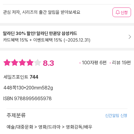
관심 저자, 시리즈의 출간 알림을 받아보세요
신청
알라딘 30% 할인! 알라딘 만권당 삼성카드
카드혜택 15% + 이벤트혜택 15% (~2025.12.31)
8.3
100자평 6편
리뷰 19편
세일즈포인트
744
448쪽
130*200mm
582g
ISBN 9788995665978
주제분류
신간알림 신청
예술/대중문화
>
영화/드라마
>
영화감독/배우