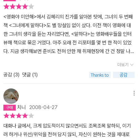
<영화야 미안해>에서 김혜리의 진가를 알아본 탓에, 그녀의 두 번째
책 <그녀에게 말하다>도 별 망설임 없이 샀다. 이전 책이 영화에 대
한 그녀의 생각을 듣는 자리였다면, <말하다>는 영화배우들을 인터
뷰해 책으로 묶은 거였다. 아주 오래 전 리포터를 몇 번 한 적이 있었
다. 지금 생각해보면 준비도 전혀 안한 채 취재현장에 간 건 정말 나쁜
짓이어서, 나름대로 믿었던 순발력도 사전 준비가 없는 상태에선 발
더보기
휘되지 않았다. 김혜리가 인터뷰이로부터 관객들이 듣고 싶어하는 말
공감 (
3
)
댓글 (1)
을 족집게처럼 끄집어내는 건 평소의 내공에 더해 치밀한 사전준비가
있기 때문이란 걸 이 책을 읽으면서 알 수 있었다. 스크린에서 보는 것
과 실제로 만났을 때가 일치하는 경우, 그 배우가 더 친숙하게 느껴지
메뉴
곤 한다. <말하다>를 읽다보니 송강호가 딱 그런 배우다. <괴물>을
치니
2008-04-27
찍을 때 워낙 바쁘다보니 주인공인 ‘강두’에 대해 감독과 전혀 이야기
를 못해봤다는데, 그걸 송강호는 이렇게 묘사한다.“피차 바쁘다보니
대화나 글에서, 크게 압도적이지 않으면서도 조목조목 말하되, 이기
‘언제 한번 해야 할텐데’ 하면서 미루다가 결국 낼 모레로 촬영이 닥친
려 하거나 위선/위악을 전혀 담지 않되, 자신이 원하는 것을 제대로
거야. 만날 시간이 없어서 결국 운전 중에 토오하를 했어요. ‘아, 감독