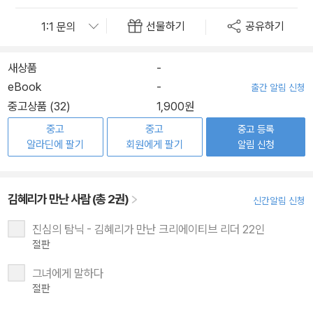
선물하기
공유하기
새상품
-
eBook
-
출간 알림 신청
중고상품 (32)
1,900원
중고
중고
중고 등록
알라딘에 팔기
회원에게 팔기
알림 신청
김혜리가 만난 사람 (총 2권)
신간알림 신청
진심의 탐닉 - 김혜리가 만난 크리에이티브 리더 22인
절판
그녀에게 말하다
절판