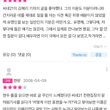
위해 예민해질 도리밖에 없는 초식동물처럼 그들은 누가 힘을 가졌는
가 내어져오고, 비가 그칠때마다 작은 긴장이 감돈다. 그리고 시간이
씨네21의 김혜리 기자의 글을 좋아했다. 그의 미문도 미문이려니와
지 계절이 언제쯤 변하는지 민첩하고 정확하게 읽어낸다. 미미한 자
갈수록 가볍지않게 즐기고 있다. 그녀에게 말하는 사람도, 그녀도.인
간지러운 데를 제대로 짚을 줄 아는 식견 혹은 취향 때문이지 않았을
극에 큰 충격을 받고 사소한 현상에 노심초사하는 그들의 인생은 남
터뷰가 쉬운 일이겠는가. '그녀'는 인터뷰에 할당된 2-3시간을 위해 2
까.유명인을 보는 일반인의 기분은 어떤가.오.. 유명해, 그렇다매, 저
보다 느리게 흐른다. 타고난 관찰자이며 기록자인 그들의 소극적 복
-3주를 준비한다. 그 배우의 모든 작품을 다시 보고 인터뷰를 찾고 지
렇다매 들은 얘기는 많은데, 그래서 실제로 만나보면 웬걸, 그닥 할 만
수는 '이야기'다. 그들은 더디게 살기 때문에 삶을 사는 동시에 재구성
인들을 만난다. 건축가, 소설가, 음악가, 법조인, 사진가, 디자이너, 만
한 질문이 없다.배우라면 이미 극에서 모든 걸 다 보였고,작가라면 글
한다. 목소리 큰 당신이 휘어잡았다고 생각하는 어젯밤 술자리에서
화가 ... 각각의 사람들이 그동안 진행해온 훌륭하든, 훌륭하지 않든
에서 이미 그가 보이고자 하는 것을 다 써냈고,사진가라면 그의 사진
벽지처럼 있는 듯 없는 듯 듣기만 하던 동료가 있었던가. 그가 잠들기
모든 작품들을 찾아보고 즉각의 감정적인 칭찬이나 비난이 아닌 그
더보기
을 보면 된다.그런데 뭘 더 그들에게서 들을 수 있단 말인가, 싶은 기
전 떠올린 스토리 속에서 당신은 놀림감이었는지도 모른다. 이것이
안에 숨겨진 의도와 별도의 감성세포를 가진 사람만이 포착할 감정을
공감 (
0
)
댓글 (0)
분.어디서든 인터뷰하는 사람이 이들에게 '왜 당신은 이것을 하나
세계의 평형을 유지하는 메커니즘 중 하나라고 판명돼도 나는 놀라지
전달하면서 답에 가까운 의도를 내놓으며, 답에 모자랄 질문을 대신
요?'라고 묻는다면,나는 그 인터뷰 대상과 함께 무안해진다.막말로 인
않을 것이다.' ㅡPD 김병욱 (본문 115쪽) 위 글들은 인터뷰이에 대한
한다. 21명... 궁금한 사람도 있었고, 궁금하지 않은 사람도 있었다. 개
터뷰에서 그 질문에 술술대답할 수 있다면, 우리에게 그들이 이제껏
소개글로, 소개글 전체의 3분의 1도 채 안되는 분량이다. 나머지 3의
메뉴
별적으로 찾아보거나 한게 아니라, 모든 질문이 그리고 모든 답이 점
보인 그 예술작품들을 감상하는 것이 무슨 의미냐는 것.그래서 김혜
2도 이 같은 밀도로 채워지며, 이후 몇 배나 되는 구체적 인터뷰가 들
수를 매길만한 정답같은게 아니라, 그럴수도 있구나 하고 수긍하게
한량
2008-04-09
리의 이 책은 소장 가치가 있다.뭐 별로 더 이상 물어볼 게 없는 것 같
어간다. 이토록 많은 분량을 글로 채우는 것은 여간 수고스런 일이 아
만드는, 내가 세상을 살아가고 사람을 만나고 나를 질타하거나 채울
지만, 뭔가 그 바닥에 그들이 어떤 생각을 가지고 있는지,왜 그 예술들
니다. 녹취를 푸는 일의 고단함은 삶의 고단함 만큼이나 힘겨우니까.
때 필요한 태도가 있었다. 오랜 연재를 통해 보아온 글도 있었지만, 단
한두 줄을 읽으면 바로 글 주인이 느껴졌다던 씨네21 전편집장의 말
이 우리를 매료시키는지,그는 그다지 어렵지 않게, 그러나 절대로 섣
이 정도 분량을 채우기위해 김혜리는 날밤을 새웠을 것이고, 독자인
행본의 맛은 또 다르다. 사진이 부족한 건 어쩌면 의도였는지도 모르
처럼기사를 읽다가 '어떻게 이런 표현을-누가?'라고 찾아보면 이름은
부르지 않게 건드려서 그들의 작품들을 좀더 궁금하게 만들어준다.
나는 잔인하게도 그녀의 수고를 통해 위로와 포만을 느낀다. 소설가
겠다. 충분히 질문과 답 사이의 스페이스를 많은 상상으로 풍성하게
어김없이 김혜리였다.글발 있는 사람은 누구나 알아보는지 나중에 보