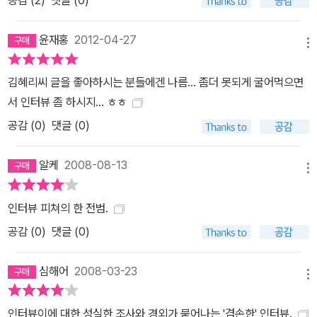
윤재홍
2012-04-27
메뉴
김혜리씨 글을 좋아하시는 분들에겐 나름... 좀더 못되게 굴어먹으면
서 인터뷰 좀 하시지... ㅎㅎ
공감 (
0
)
댓글 (0)
알케
2008-08-13
메뉴
인터뷰 피쳐의 한 전범.
공감 (
0
)
댓글 (0)
심해어
2008-03-23
메뉴
인터뷰이에 대한 성실한 조사와 경외가 묻어나는 '겸손한' 인터뷰.