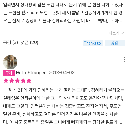
알리면서 상대방의 말을 또한 제대로 듣기 위해 온 힘을 다하고 있다
님. 박강두를 감독님은 어떻게 생각하세요? 박강두 그거, 바보예요?’
는 느낌을 받게 되고 또한 그것이 꽤 아름답고 감동적이기까지 한 경
그러니까 ‘바보는 아닌 것 같아요’ 하기에 ‘아, 그래요? 제가 지금 운
우는 실제로 굉장히 드물다.김혜리라는 사람이 바로 그렇다, 고 하면
전 중이라. 뭐, 바보 아님 됐네!’ 그러고 전화 끊었죠.”이런 유머있는
알지도 못하면서 너무 단언을 하는 과오를 저지른 것이 될까. 아닐 것
배우가 우리 영화계에 있다는 건, 정말이지 한국영화의 축복이 아닐
더보기
같다.이런 90%의 확신은 이 책 뿐 아니라 씨네21을 꼬박꼬박 사 읽
수 없다. 아쉬웠던 점은, 내가 잘 모르는 사람이 나오면 책 읽는 속도
공감 (
3
)
댓글 (20)
던 시절에 느껴졌던 호흡과 냄새에도 기인할 것이다. 어쨌든 나는 그
가 떨어졌다는 거다. 물론 우리나라에 전영혁 같은 사람이 있구나 하
녀를 믿는다. 뿐 아니라 내가 즐겨 읽던 시절에 편집장이었던 조선희
는 걸 알게 된 건 좋은 일이고, 정병규 같은 분을 모르는 건 순전 내가
씨의 찬사도 믿고 인터뷰이들이 공통적으로 '생애 가장 인상적인 인
메뉴
무식한 탓이지만 말이다. 참, 정병규 선생이 말한 것 중 다음 구절에 1
터뷰'로써 그녀와의 인터뷰를 꼽는 것도 당연히 믿는다.그 이유가 또
00% 동감한다. “한국에서 무엇보다 하지 말아야 할 일은 책을 맹목
Hello,Stranger
2018-04-03
나만의 오해에서 비롯 된 건지도 모른다. 왜냐하면, 몇몇 처음 뵙는 분
적으로 읽어야 할 대상으로 인식시키는 행위예요. 차라리 중학교 갈
들을 제외하고는 - 물론 영화나 다른 분야의 예술 작품들 속에서 그들
때까지 책읽기를 강요하지 않는 법이 생겼으면 좋겠어요...애들이 어
'씨네 21'의 기자 김혜리는 내게 떨리는 그대다. 김혜리가 불러오는
을 이미 만나 봤겠지만 그분이 그분인 줄 모르고 있었던 거지 - 내가
른 몰래 책을 보고 ‘책을 맘껏 볼 열다섯살을 기다리며 사노라’고 일기
설레임은 인터뷰이에 대한 그녀의 한시적이고도 온전한 짝사랑처럼,
이사람은 이럴거야 라고 추측해온, 바로 그 내용과 느낌그대로 인터
장에 쓰는 세상이면 얼마나 좋을까요” 한가지 더. 시네21을 구독한
내게도 그렇다. 인터뷰이를 대하는 정중하고도 진지한 자세, 주도면
뷰 기록이 담겨 있었기 때문이다.그들이 대중들에게 보여지는, 즉 나
이래 김혜리 기자의 글을 수도 없이 읽은 것 같은데, 얼굴을 본 건 이
밀한 준비, 섬세하고도 결다른 언어 감각은 나른한 만족을 선사한
같은 선무당이 봐도 느껴지게 하는 어떤 진심을, 이 기자가 누에 고치
번이 처음이다. 그 전에 한번도 얼굴을 공개한 적이 없더니만, 왠일인
다. 이 사뭇 중독적인 충일은 그녀에게 빠지게되는 강력한 질료가 되
뽑듯이 아주 정교하게 뽑아주니, 과연 그렇구나 하고 안도를 하는거
지 책날개와 중간 어디께에 자기 사진을 실어놨다. 뒤늦게 탄식을 했