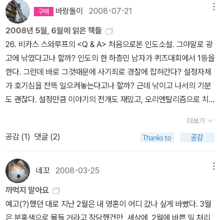
도 구했다.바야흐로책읽기의 파생상품(?)이극도로 활성화되어 지갑
같아요. 그걸 정영목은 이렇게 말하죠. 저보고 둘 중 하나만 고르
밤, 우리 어머니와 -17열/ 아쉽게도 79쪽엔 17열이 없네요. ㅎㅎ 새
절 내가 막연히 그렸던 역사의 로맨틱한 청사진을 닮았다. 중세와 근
바람돌이
2008-07-21
메뉴
을 비워가고,카드 이용대금 명세서를 무겁게 만들어간다.오늘 아침까
라면 번역스러운 번역쪽을 택하겠죠. '번역투'가 나쁘다는 것이 통념
로운 챕터가 시작하는 장이라 말입니다.=======다락방님의 덧붙
대 도시의 공기가, 그것을 호흡하던 인간의 흥분이 전달된다. 세심한
지 읽은 책은<그녀에게 말하다>최근작 <진심의 탐닉>과 비슷한 형
2008년 5월, 6월에 읽은 책들
인데, 왜 나쁘냐고 반문할 수 있거든요. 번역인데 번역투가 아니라면
이는 말씀 : 주인공이 외딴숲에서 추락한 경비행기를 발견했고, 그 안
도판이 몰입을 돕는 것은 말할 나위도 없다. 추천인 : 김혜리서울에서
식의 책이다.등장 인물도 대체로 영화와 방송에 몸담고 있는 이들이
26. 비카스 스와루프의 <Q & A> 처음으로본 인도소설. 그야말로 광
뭔가 문제가 있다고 볼 수 도 있지 않나요?................ 저는 번역의 매
에서 돈가방을 발견하죠(어쩐지 라주미힌님의 돈뭉치 페이퍼가 생각
태어나 역사를 공부하고 영화잡지 기자가 되었다. 다른 일은 한 적이
지만,건축 (황두진), 패션(정구호), 구본창(사진)과 같이 새로이 인식
고에 낚였다고나 할까? 인도의 한 하층민 남자가 퀴즈대회에서 1등을
끄러움에는 집착하지 않습니다. 번역의 완성도와 직결되는 문제는 아
나요). 지금 57쪽까지 읽고 멈췄는데 79쪽을 써달라고 하셔서 저도
없다. 『씨네21』을 만드는 과정에서 쌓인 글을 묶어 리뷰집 『영화야
하게된 인물들도 등장한다.박민규가 선배 문인들의 진심어린 충고에
한다. 그런데 바로 그것때문에 사기죄로 경찰에 잡혀간다? 설정자체
니라고 봐요. p. 318 번역문이 번역스러운거, 그게 정영목스러운
저게 뭔 말인지는 모르겠어요. :)3. TurnLeft님 - The Lacuna딱 맞
미안해』, 인터뷰집 『그녀에게 말하다』 『진심의 탐닉』을 책으로 냈다.
날린<좆까라 마이싱이다>도 읽어보고 싶은 글 목록으로 올려놓았다.
가 호기심을 잔뜩 일으켜놓는다고나 할까? 근데 낚이고 나서의 기분
번역일거예요. 아마. 그래서 저는 정영목을 좋아하구요.김혜리의 이
아 떨어지지는 않는데, 7열과 17열 사이에 있는 문장이에요. 누구 이
영화 속 한 컷을 관찰한 짧은 에세이를 모은 책 『영화를 멈추다』가
대놓고 얘기할 정도의 용기가 없어서 그렇지 학교든 직장이든 선배라
도 괜찮다. 설정만큼 이야기의 전개도 재밌고, 오리엔탈리즘으로 치
책은 전반적으로 이런식으로 흘러가요. 누군가의 장점을 잘 끄집어
야기인지 맞춰보세요~ (힌트. 배경이 멕시코에요)It was impossibl
『그림과 그림자』와 사촌에 가깝다. 유치원 시절, 동물원으로 야외사
고 무게잡고..'우리땐 안 그랬는데..블라블라'라고 폼잡는 것들을 보면
장된 인도가 아니라 그네들이 보는 오늘의 인도를 보는 것도 흥미로
내고, 상대방이 물어 주었으면 하는 포인트를 놓치지 않는다는 느낌
e to turn away from the sight of her strange little figure the
생을 나가면 예외 없이 기린을 그렸다. 반한 것은 코끼리였지만 넓은
더보기
혐오와 경멸의감정이 불끈 솟아올랐는데,제목 자체가 환상이다.인터
왔다. 27. 김혜리의 <그녀에게 말하다>다른 사람에 대해서 늘 애정
이라고 할까요. 그래서 김혜리의 인터뷰집을 읽고 있다보면 새록새
re, the palms and fig trees waving behind her like fans. The
면적에 회색 크레파스만 칠할 생각을 하면 지루해서 기린만 그렸다.
공감 (
1
)
댓글 (2)
뷰는 여전히 대상자의 백그라운드에 대한 충실한 학습을 바탕으로 독
을 가지고 대하는 사람을 보는건 참 기분좋은 일이다는걸 새삼 느꼈
록, 어머 이 사람 참 매력있네, 싶을때가 많아요. 이 책 이전에 나온 인
courtyard was a dream. Birds in cages, fountains, plants sp
초등학교 1학년 첫 번째 미술 시간에는 다들 엄마 얼굴을 그리는데 혼
자들이 궁금해 했던 새로운 질문과 답변으로 채워졌다.가끔 방송을
다. 나이가 드는건가? 다른 이에 대해 까칠하게 구는 것 보다는 따뜻
터뷰집이 책에서도 김혜리의 장기는 달라지지 않아요.김혜리의 인터
rawling from their pots, vines climbing the trunks of the tre
자 담임선생님 얼굴을 그려 ‘아부쟁이’라는 놀림을 받았다. 아마 눈앞
보면서 짜증났던 단골 인터뷰 메뉴..<이 영화하면서 재미있었던 에피
한 시선이 자꾸 좋아지는 건... 그녀를 통해 만나는 사람들은 사람냄새
뷰는 보통 이런 형식으로 진행되죠. 한두페이지 정도, 김혜리가 생각
네꼬
2008-03-25
메뉴
es. And in that jungle, the Painter! Sprawled in a chair in the
에 없는 대상을 그릴 만한 상상력이 없었던 것 같다. 우연히 예술중학
소드는 뭐여요?> 같은 류의 뻔하고 무성의한 질문이 없었다는 거...
가 물씬 나 좋다.28. 이언 매큐언의 <체실 비치에서>그래서 어쨌다
하는 인터뷰이에 대한 스케치가 들어가요. 그 스케치를 읽어보면, 김
sun, wearing the wrecked clothes of a beggar and the glas
교에 진학했지만 3년 동안 미술에 자질이 없음을 착실히 확인했다.
까먹지 말아요
이제 내가 갖고 있는 김혜리 기자의 책은 한권 남았다<영화를 멈추다
고라는 말이 절로 나온다. 영국 사회의 그 도덕주의가 뭐 어땠는지는
혜리는 이 사람을 이런 사람이라고 생각하는 구나, 인터뷰는 어떤 형
ses of a professor. He was smoking a cigar and reading a n
그래도 물러 터진 정물용 과일과 테레빈유의 냄새를 사랑하게 됐다.
예고(?)했던 대로 지난 2월은 내 영혼이 어디 갔나 싶게 바빴다. 3월
> 이책은 다른 책들에 비하여 많이 얇다..아마 하루면 다 읽지 싶은
모르겠지만 도대체 섹스에 대한 엄청난 무지가 평생의 파경을 불러온
태로 흘러가겠구나... 하는 걸 짐작할 수 있죠. 그리고 가장 전형적인
ewspaper. - [The Lacuna] p.794. 마노아님 - 크로스7줄 : 게 뒤
학교 수돗가 그늘에 이젤을 펴고 앉았던 어느 여름날, 남자아이들과
은 분홍색으로 물들 거라고 장담했건만, 세상에, 2월에 바쁜 일 처리