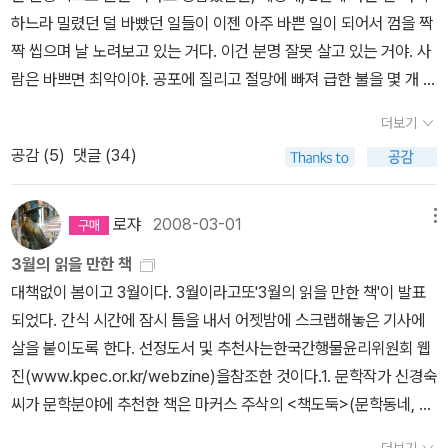
데...근데 어디로 갔는지 도통 뵈질 않는다..언능 찾아봐야겠다...
다는 그 설정은 정말 어이없다. 진짜로??? 표지만 정말 멋지더라....
형태의 문답 형식이 시작되요. 현장감을 최대한 살리려고 노력하는
섞인 앨리스의 이상한 나라가 오늘날 디지털 테크놀로지에 힘17줄 :
공을 차다 흙투성이가 되어 달려온 선생님이 와이셔츠 소매를 걷어
하느라 밀렸던 덜 바빴던 일들이 이젠 아주 바쁜 일이 되어서 껌을 짝
29. 마르잔 사트라피의 <페르세폴리스2>주인공 소녀는 이제 어느덧
듯 중간중간 괄호안의 (좌중 폭소)라는 대목도 들어가고, 그러면서도
혼합현실 (mixed reality)=======마노아님의 덧붙이는 말씀 :
달라고 두 팔을 내밀던 순간이 오래오래 잊히지 않았다. 내가 그를 좋
짝 씹으며 날 노려보고 있는 거다. 이건 분명 잘못 살고 있는 거야. 사
사춘기로 접어든다. 서구에 적대적인, 더불어 서구에서도 적대하는
여전히 공격성은 별로 없는, 가능하면 장점을 뽑아 내려 노력하는, 그
정재승+진중권의 '크로스'예요. 엄청 재밌어요.^^ㅎㅎㅎ그런데 정작
아했나 보다, 나중에야 깨달았다. 졸업만 고대하던 고등학교 3학년
람은 바쁘면 최악이야. 공포에 질리고 절망에 빠져 급한 불을 몇 개 끄
이란이라는 나라를 벗어나 오스트리아로 유학을 간 그녀의 삶이 참
래서 이충걸 식으로 말하면 '아름다운 거짓말'을 완성하는 거죠.이 책
해당 문장이 들어간 부분은 좀 어려웠어요. 제프리 쇼가 등장하고 가
여름 방학, 문득 화구통을 뒤져 유화로 자화상을 그렸다. 매일 밤 지우
고 오늘은 집에 일찍 왔다. 주말에 해둔 오징어볶음을 밥에 얹어 덮밥
가슴아프게 다가왔다. 정체성이 한창 형성되어지는 시기에 겪어야하
에서 김혜리의 인터뷰이는 전방위적이예요. 배우는 물론 기본베이스
더보기
상 현실이 막 나오네요.제대로 된 문장은 이래요. -가상과 현실, 혹은
고 덧칠하는 동안 화폭 속의 나는 탁하고 두꺼워졌다. 아마도, 내가 그
을 해 먹고, 설거지를 하고 음식물쓰레기 버리고 세탁기 두 판째 돌리
는 아웃사이더의 삶이란....아마도 어른이 된 지금도 그녀는 여전히 아
이고요, 소설가(박민규, 박완서) 만화가(김진) 건축가(황두진) 디자
공감 (
5
)
댓글 (34)
은유와 현실이 어지럽게 뒤섞인 앨리스의 이상한 나라가 오늘날 디지
린 마지막 그림이었다. 지금도 사랑하는 사람들이 앞에 있으면 불쑥
고 있노라니 사람 사는 게 이런 거구나 하는 안도감이 든다. (이 단순
웃사이더일테지만, 그래도 자신과 자신의 문화를 당당하게 여기고 또
이너(정구호) 사진작가(구본창) DJ(전영혁) 등등. 그래서 인터뷰집
털 테크놀로지에 힘입어 점점 실현되고 있다. 5. saint236님 - 세상
그들을 그리고 싶어진다. 그리지는 않는다. 보나르의 핑크, 뷔야르의
하고.. 단순하고.. 안쓰러운 삶... 털썩.) 내가 벽에 들러붙어 머리를 찧
헤쳐나가고 있는 그녀일거라고 믿는다.30. 유재현의 <아시아의 기억
본연의 재미를 충족하게 해 주죠, 그러니까 말하자면, 아 이런 생각을
에서 가장 아름다운 게임7열: 학습 시간을 조직하는 데 모든 정열을
반다이크 브라운, 티에폴로의 세룰리언블루, 코로의 올리브그린을 사
거나 분연히 일어나 달려가거나 한눈을 팔거나 정진하거나 상관없이
로쟈
2008-03-01
메뉴
을 걷다.>아마도 내게는 올해 최고의 책이 될 가능성이 큼. 역시 유재
하며 이렇게 사는 사람도 있구나, 하는 재미요. 세상엔 정말 다양한 사
쏟았다. 그리고 그렇게 하는 동17열: 교육 과정을 밟을 수 있는 권리
랑한다.김혜리 님의 저서
그분이 오신다, 봄이. 요 며칠 사이, 봄 맞이로 마련하고 사랑해준 것
현씨의 여행기는 나를 실망시키지 않는다. 이걸 여행기라고 말하는게
람들이 정말 별난 생각들을 하며 각각의 스타일로 살아가고 있구나...
3월의 읽을 만한 책
를 제공해야 한다고 명시하고 있었다.=======saint236님의 덧
들을 짤막하게 적어 둔다. 박뛰엄이 노는 법 (김기정 글, 허구 그
좀 아니다 싶지만...우리가 기억해야할 아시아의 역사와 현재의 삶을
하는 걸 보는 재미요. 그게 아마도, 제가 인터뷰라는 걸 읽는 최고의
대책없이 봄이고 3월이다. 3월이라고또'3월의 읽을 만한 책'이 발표
붙이는 말씀 : 위의 교육은 정치 교육입니다. 남아프리카공화국의 로
림, 계수나무) 가끔 '얘는 커서 뭐가 될까?' 싶은 어린이들이 있는데,
벌거벗은 그대로 보여주는 속에 우리 자신의 모습이 그대로 투영되어
목적이니까요.김혜리의 인터뷰집은, 말하자면, 사실과 비유의 비율을
되었다. 간식 시간에 잠시 틈을 내서 어젯밤에 스크랩해놓은 기사에
벤섬 교도소에서 수감자들이 겪은 일들을 기록한 책입니다.6. 4대강
내겐 이 작가가 그렇다. 물론 작가는 '아기 돼지 삼형제'를 키우는 아
있다고 할까? 이건 제대로 리뷰를 쓰야 하는데.....31. 조반니노 과레
7:3 정도로 유지하고 있고, 인터뷰이와 인터뷰어의 비율이 6:4 정도
살을 붙이도록 한다. 선정도서 및 추천사는한국간행물윤리위원회 웹
사업반대조선인님 - 도쿄이야기사이덴스티커의 '도쿄이야기' - 연달
저씨이지만. 이 작가는 나중에 도대체 어떤 걸 쓰려고 이러는 걸까?
스키의 <까칠한 가족>읽으며서는 내내 키득거리며 재밌게 읽었는데
되어요. 김혜리라는 창의 색깔이 너무 강해서 김혜리가 인터뷰하는
진(www.kpec.or.kr/webzine)을참조한 것이다.1. 문학작가 신경숙
아 2번째 읽는 책이에요. 흥미로운 책인데 번역이 엉망이라 반복해서
읽을 땐 분명 '에이 이런 뻥이 어딨어? 정도껏 하시지?' 인데 나도 모
왜 지금 생각나는게 하나도 없지???32. 신라사학회의 <신라속의 사
대부분의 사람들이 약간씩은 김혜리의 아우라를 덧입고 있다는 느낌
씨가 문학분야에 추천한 책은 마커스 주삭의 <책도둑>(문학동네, 2
읽어야 이해가 된다는...7열: 기후가 늦여름에서 가을로 옮겨가는 것
르게 다음 장을 넘기며 마음이 급해지고 (도대체 이 얘기가 어떻게 되
랑 사랑속의 신라 -통일신라편>통일신라시대, 의상과 선묘낭자와의
이라고 할까요? 그래서 다들 닮은 꼴로 보인다는 단점이. ^^ 하지만,
008)이다. 알라딘에서는 이미 화제가 되고 있는 책인데 저자는 생소
과 마찬가지로 늦봄에서 초여름에 걸쳐서 때때로 큰 비가 내린다. --
려고!) 다 읽고 나면 은근 역사 의식이 남는다. 이게 무슨 소리야? 싶