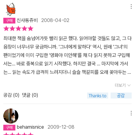
인터뷰이에 대한 소개가 긴것도 그렇지만, 도입부의 글은 따로 떼어
문희 선생 앞에서는 영락없는 초년생이자 맹탕인 소녀에 어리광마저
숙한 카페 한구석에서조차 그대와 소통할 수 없는 지금 이 곳에서 모
메뉴
놓고 그 부분만 모아도 한 권의 책으로 손색이 없을만큼 독창적이며
살짝 보인다.구러구러 자신의 터가 영화이다보니 배우들과 하게 되는
두들 간절히 바라고 있는 것일지 모른다. 그저 그녀는 단지 그 하나만
이미 그대로 충분하다. '십 수 년 전, <댕기>라는 잡지에서 만화가 김
신사동쥬비
2008-04-02
인터뷰는 '내가 너보다 너를 잘 알 수도 있지 않겠니'라고 떠볼만도 한
을 먼저알았을 뿐이다.
진이 어두운 고교 시절을 회고한 글을 읽은 적이 있다. '내가 버렸다고
데, 이 사람 그저 정직하게 그사람의 내면을 보여줄 때까지 잘 기다리
마음먹었다 치더라도 그건 그냥 버려진 시간이 아니었고, 어느 순간
최대한 책을 숨넘어가듯 빨리 읽곤 했다. 읽어야할 것들도 많고, 그 다
고 성마르게 굴지 않는다.개인적으로, 요즘 들어 내가 좀 못마땅했었
죽어도 아무 남을 게 없으리라던 외로움들은 내 인생의 가장 중요한
음장이 너무너무 궁금하니까. '그녀에게 말하다' 역시, 원래 '그녀'의
다.....한 사람이 되고 싶다, 라는 사춘기적 감성으로 모토를 몇 개 잡
기저가될 것이다' 라고 그는 썼다. 증오도 향수도 풍화된 그 문장에 나
팬이었기에 이미 구입한 '영화야 미안해'를 채 다 읽지 못하고 구입해
아보려고까지 했다. 이렇게 계속 살아선 안될 거 같아서.여러가지 ...
는 크게 위로받았다. 김진과 그녀의 만화는 언제나 그런 식이었다. 일
서는... 바로 중복으로 읽기 시작했다. 하지만 결국 ... 마지막에 가서
싶다가 있었지만, 이제 하나를 더 보탠다.내 이야기를 단 하나도 하지
부러 위안하려고 애쓰지 않음으로써 위로했고, 꽃 속같이 천진한 영
는... 읽는 속도가 급격히 느려지더니 슬슬 책갈피를 오래 꽂아두는 일
않은 채, 김혜리 같은 사람이 쏟아내는 자기만의이야기를 종일 가만
혼들이 기어코 심연을 들여다보게 하는 가혹한 성장담을 통해 살아갈
이 많아졌드랬다. 21명이다. 이르면 30대 초반에 70대까지 각각의
히, 아주 가만히 있는 듯 없는 듯 앉아서 온 노력을 다해 듣고 '싶다'.
더보기
기운을 주었다. 슬픔과 기쁨 사이에 복잡한 표정으로 멈추어선 이야
인생의 시간의 두께만 엄청나다. 그들의 그들의 삶에 대해 이야기한
그러면 내가 생각해오던 '싶다'들이 차례를 기다리며 나에게 하나 하
기를 통해 남들이 표현한 감정을 외워 말하는 것은 좋은 버릇이 아니
공감 (
0
)
댓글 (0)
다. 영화배우가 영화를 이야기하고, 건축가가 건축을 이야기하고 소
나 다가와 저절로 그걸 위해 나아가는 사람이 되어 있을 것만 같아서.
라는 것을 엄격히 가르쳐 주었다. 언젠가는 고맙다는 인사를 하고 싶
설가가 소설을 이야기하지만, 인간이 사랑을 이야기하고, 미움을 이
었다. ' ㅡ만화가 김진 (본문 77쪽) ' 언제인가부터 나는 소심한 사람
야기하고 태도를 이야기하고 반성하고 되새긴다. 각각의인터뷰가 마
메뉴
들의 괴력을 눈치채게 되었다. 대범한 사람들이 세계를 들썩들썩 움
치 그들의 계속되는 인생처럼 여운을 남기고 사라지는 것도 모자라,
behamisnice
2009-12-08
직이는 동안 소심한 사람들은 주섬주섬 세상을 해석한다. 살아남기
인터뷰 중간중간에도 쉬게 만든다. 바람이 불고, 꽃잎이 떨어지고, 차