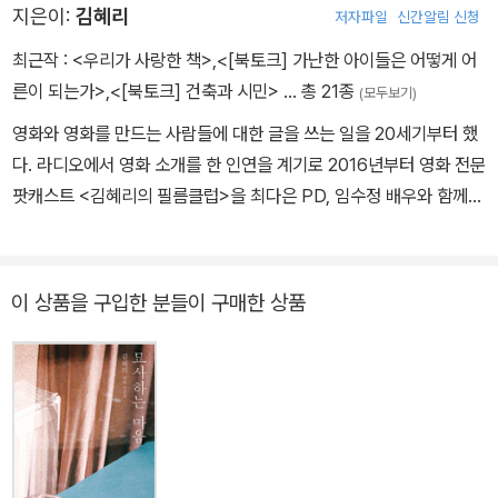
지은이:
김혜리
저자파일
신간알림 신청
최근작 :
<우리가 사랑한 책>
,
<[북토크] 가난한 아이들은 어떻게 어
른이 되는가>
,
<[북토크] 건축과 시민>
… 총 21종
(모두보기)
영화와 영화를 만드는 사람들에 대한 글을 쓰는 일을 20세기부터 했
다. 라디오에서 영화 소개를 한 인연을 계기로 2016년부터 영화 전문
팟캐스트 <김혜리의 필름클럽>을 최다은 PD, 임수정 배우와 함께
만들며 성격이 한결 밝아졌다. 글이 아닌 말로 하는 일에 친근해지면
서, 2021년 2월부터 “혼자 걷고 공부하고 일하는 사람을 위한 한 달
치 큐레이션”을 표방하는 종합 오디오매거진 <김혜리의 조용한 생활
이 상품을 구입한 분들이 구매한 상품
>을 서울 홍익대 부근 지하 스튜디오에서 매달 만들고 있다. 영화 주
위만 공전하며 살다가 <김혜리의 조용한 생활>로 인해 다른 태양계
의 사람들과 조우하고, 재회를 바라던 사람들과 다시 마주 앉게 된 행
운에 감사하고 있다. 소리 없이 북적이는 지금의 생활을 사랑한다.