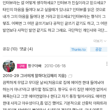
인터뷰라는 걸 어떻게 생각하세요? 인터뷰가 진실이라고 믿으세요?
운 모순과 기꺼이 마주치고 흔쾌히 한눈을 파는 일이야말로 이 세계
타인의 마음을 들여다 보고 싶을때가 있나요? 인터뷰를 읽은 것으로
에서 안전한 삶을 유지할 수 있는 유일한 방법이라는 사실을. 시네마
내가 그의 마음을 들여다 본 거라고 믿으세요?인터뷰라는 형식이 그
토그래프에 대한 단상 / 로베르 브레송사제같은 엄격함으로 연극과
렇죠. 어쩌면 그 어떤 글쓰기보다 공적인 글쓰기 같기도 하고, 그 어떤
영화 사이의 간극을 선포하고 배우를 ‘모델’이라 부르는 로베르 브레
발언보다 사적인 발언 같기도 하고 그래요. 극단적인 개인사와 극단
송 감독의 신념에 동의하지는 않지만, 그의 메모가 갖는 가치는 어차
적인 공적 발화가 뒤섞인 장르가 인터뷰죠.잠깐, 제가 방금 '장르'라는
피 영화예술에 대한 균형 잡힌 통찰이 아니라 그 비타협적인 순수성
더보기
말을 썼나요? 흠. 인터뷰가 하나의 장르가 될 수 있을까요? 문학의 범
에 있다. <공산당 선언>이 그렇듯이. 가치있는 종합은 어슷비슷한 절
공감 (
10
)
댓글 (4)
주안으로 들어간 하나의 장르. 그럼 이 인터뷰는 '한국문학통사'를 집
충론의 나열이 아니라 뜨거운 극단들의 충돌에서 나오는 법이다. 사
필한 조동일 선생식의 분류를 따르자면 교술장르인 걸까요, 서정장르
유 속의 영화 / 이윤영 엮고 옮김영화예술은 젊은 데다가 복잡한 천성
인 걸까요. 인터뷰란 결국, 나의 내면을 드러내기 위한 발화인 건가요,
짱구아빠
2010-08-18
메뉴
을 지닌 탓에, 영화 매체의 본질을 정면에서 치열하게 파고든 훌륭한
아니면 나의 외면을 치장하기 위한 발화인 건가요. 이것에 따라 서정
글들은 쉽사리 ‘무슨 주의’라는 배너 아래 분류하기 어렵다. 이는 빠른
2010-29 그녀에게 말하다(김혜리 지음)
이냐 교술이냐가 나뉘겠군요. 인터뷰를 믿을 것인가 말것인가도 여기
시간 내에 영화이론을 정리하려는 독자에게 갑갑한 노릇이기도 하지
끔찍하게 무덥고 무더운 날씨(처음으로 집에 에어컨 한대 들여놔야
서 결정이 나겠군요. 그런데 잠깐. 우리 흔히 그런말 하잖아요. 패션은
만 거꾸로 보면 고전적 명편 에세이들이 21세기 영화의 이해에도 현
하는거 아냐?라고 생각할 정도였다. 짱구도 우리 집만 에어컨 없어서
나의 개성을 표출하는 거라고. 그럼 말로 나를 치장하는 것또한 나의
재진행형으로 기여할 수 있음을 의미한다. 에르빈 파노프스키, 발터
쪄죽는다고 그깟 에어컨얼마나 한다고 자기 통장 털어서라도 에어컨
내면의 반영이니 결국 인터뷰란 내 내면의 표현이되는 거네요? 결국
벤야민, 앙드레 바쟁 등의 중요한 글을 모은 이 책이 대의명분을 실현
한대 사자고 아우성이다,좀 덥긴 했어도 기본적으로 산중턱 아파트라
서정장르로 들어가야 하나요? 아. 학부시절에 참 지겹게도 했던 말
하는 힘은 정확하고 사려깊은 번역에서 나온다. 키친 컨피덴셜 /앤서