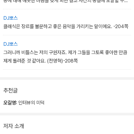
공에 대해 애틋한 마음을 갖게 되면 결코 사건의 종결에 도달할 수가
없어요. 사랑이란, 안타깝게 할 수밖에 없잖아요. (만화가 김진)-88
쪽
DJ뽀스
클래식은 장르를 불문하고 좋은 음악을 가리키는 말이에요. -204쪽
DJ뽀스
그러니까 비틀스는 저의 구원자죠. 제가 그들을 그토록 좋아한 만큼
제게 돌려준 것 같아요. (전영혁)-208쪽
추천글
오길영:
인터뷰의 미덕
저자 소개