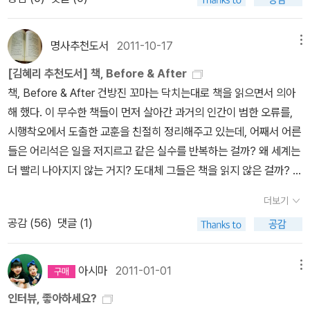
명사추천도서
2011-10-17
메뉴
[김혜리 추천도서] 책, Before & After
책, Before & After 건방진 꼬마는 닥치는대로 책을 읽으면서 의아
해 했다. 이 무수한 책들이 먼저 살아간 과거의 인간이 범한 오류를,
시행착오에서 도출한 교훈을 친절히 정리해주고 있는데, 어째서 어른
들은 어리석은 일을 저지르고 같은 실수를 반복하는 걸까? 왜 세계는
더 빨리 나아지지 않는 거지? 도대체 그들은 책을 읽지 않은 걸까? 한
권씩 덮을 때마다 인생을 낭비하거나 어지럽힐 위험을 하나씩 소거해
더보기
나가면 정결하게 살 수 있을 거야. 그리고 시간이 쌓여갔다. 책 위로,
공감 (
56
)
댓글 (1)
책 사이로. 어른이 된 예전의 건방진 꼬마는, 책에 관해 반대의 의견을
갖게 되었다. 책은 생의 한 줄기 지름길을 지시하는 지도가 아니라 끝
없이 길 바깥으로 이탈하고, 피로를 무릅쓰고 배회하도록 이끄는 사
아시마
2011-01-01
메뉴
이렌의 노래라고 생각하게 되었다. 책이 내게 준 것은 체념과 실망인
인터뷰, 좋아하세요?
가? 아니다. 이제는 알고 있기 때문이다. 지치고 성가실지언정 새로