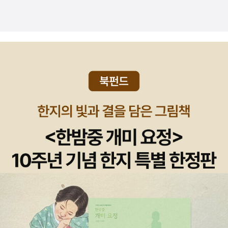
리와 이충걸의 인터뷰이는 단 한명도 겹치지 않아요. 이건 두 사람의
열다> 는 난학(蘭學)이 에도 시대의 일본에 어떤 영향을 끼쳤는지를
(태정은 친구라는 이유)'로 승영을 계속 감싸주지만 자신까지 곤란한
했던 책이다. 그녀를 보고픈 마음을 달래고자 (훌쩍) 사서 읽었다. 나
성향 차이가 가져온 인터뷰이 선택의 차이일 수도 있겠고, 시의성이
탐구한 책'이라는 게 이덕일 한가람역사문화연구소장의 간명한 소개
상황에 몰리기 일쑤다.'(영화 '용서받지 못한 자' 줄거리를 소개하며,
쁜 고아원. 바짝 날 선 아이들. 우연한 탈출. 괴상한 노부부. 모험. 도
강한 인터뷰의 특성상 당시에 회자되는 인물의 차이일수도, 게재되는
다. 나는 에도시대보다 한참을 더 거슬러 올라가서 고대 그리스에 관
군대내의 부조리를 견디지 못하는 신참 승영을 감싸주던 친구 태정
둑. 귀가. 통쾌한 복수. 고전적이고도 늘 성공적인 이야기의 코드에,
매체의 차이도있겠지만 전 사실 첫번째 이유가가장 강할 거라는 생각
심을 두고 싶다. 이번에 새로 번역돼 나온 키토 교수의 <고대 그리스,
(고참)이 곤란해진다는 이야기)12. L.SHIN님 - 엄지동자(우정참여
작가에 대한 신뢰가 겹쳐져 신나게 빠져들,,,어서 읽으려고 했는데 어
이 들어요. 말하자면, 김혜리와 이충걸이 만나고 싶은 인물이 달랐을
그리스인들>(갈라파고스, 2008)에 눈길이 가기 때문이다. '고대 그
로 예쁜 이야기를 적어주셨어요 ^^)잇슨보우시는 매일 따분해서, 어
쩐지 순탄치 않았다. 내가 책과 호흡을 못 맞춘 걸까? 농담이 등장한
거라는 생각이 더 많이 든다는 거죠. 이충걸은 아무래도 좀 더 작은 것
리스에 대한 최고의 입문서'로 평해지는 책이다(http://blog.aladin.
느 날 여행을 가기로 했습니다.할아버지와 할머니에게,'저는 수도에
장면에서도 시큰둥, 주인공이 위기에 빠진 장면에서도 시큰둥. 나, 이
에 집착.... 더 많은 관심을 가지고 있을 거란 생각이 들어요.자, 이제
co.kr/mramor/1934173참조). 원제('The Greek')대로 그냥 깔끔
가서 일을 찾아보겠습니다' 하고 말했습니다.할아버지와 할머니는 너
러다 심장이 바짝 마른 고양이가 되면 어떡하지? 심지어 우울해지기
이충걸과 비슷하게, 패션 잡지에 실리는 인터뷰를 한 김경의 인터뷰
하게 <그리스인들>이란 제목이 붙었더라면 하는 아쉬움이 있다. 키
무 슬펐지만, 잇슨보우시는 공기밥 그릇을 우산처럼쓰고, 바늘을 칼
까지... 뭐가 문젤까? 카네기 상까지 받았다는데! 그녀에게 말하
집을 볼까요?김경은 패션지 월간 바자의 편집장이죠. 이 책의 인터뷰
토의 책과 함께 나란히 읽어볼 만한 것은 데브라 하멜의 <네아이라
로 차고, 젓가락을 지팡이 대신으로 해서 수도로 향했습니다.잇슨보
다 (김혜리) 역시 많은 분들이 짐작하시겠지만 꽃양배추님의 초강력
들은 대부분 바자에 실리기 위해 작성된 것들이구요. 제목대로 소설
재판소동>(북북서, 2008)이다. 고전학자 인 저자가 '기원전 4세기
우시는 아침저녁으로 계속 걸어갔지만, 걸어도 걸어도 수도는 멀어서
부채질에 잘도 넘어가 사버린 책. 글도 잘 써, 마음도 고와(글을 보면
가 김훈의 인터뷰가 있고, 가수 싸이의 인터뷰로 끝이 나네요. 그리
의 아테네 사회에서 일어난 네아이라 재판 사건을 설명함으로써 당시
아직 도착할 수가 없었습니다. 도중에, 개미를 만나 길을 물었습니
당근 알지), 인상도 좋은 김혜리 언니에게 이제 질투도 안 난다. (그
고... 노무현 대통령님의 인터뷰가 있어요. 아, 이 인터뷰를 할 때는,
시대상을 파악하게 만들어주는 책'이다.'네아이라라는 고급 창녀를 두
다.'개미씨, 수도는 어디에 있습니까?''민들레 길, 뱀풀에서 떨어진 곳,
것도 하루 이틀이지.) 송강호를 두고 '고기를 잡아 회 치는 시늉을 하
그리고 이 인터뷰를 제가 읽을때는, 그분이 나와 함께, 이곳에 계셨군
고 일어난 재판 과정을 새심히 다루면서, 그와 연관된 역사적 사실들
강을 건넌다.'하고 개미가 가르쳐주었습니다. 잇슨보우시는 민들레 길
는 그의 두툼한 손을 보면서 나야말로 이 불가사의한 배우를 냅다 건
요. ㅠ.ㅠ김경의 인터뷰집은 특별한 형식이 없어요. 이충걸과 김혜리
이 자연스레 드러나도록 유도하고 있다'고 하므로 그리스 '입문'에 이
을 걷고 추쿠시 안을 계속 걷다가 강에 도착했습니다. 쓰고 있던 밥그
져올리고 싶어 속이 탔다. 내가 가진 것이 문장이 아니라 덫이나 그물
의 중복이라고 할까요. 게다가 아무래도 패션지라는 형식상, 이런식
은 '실습'이라고 해도 무방하겠다(저자 자신의 직접적인 책소개는 htt
릇을 배로 삼고, 젓가락 지팡이를 노로 하여 잇슨보우시는 힘껏 강을
이었다면 오죽 좋았을까, 세 번쯤 혀를 찼다'고 하는데 이쯤 되니 나도
의 질문이 나올때도 있죠. 외람된 질문입니다. '나쁜 여자 매뉴얼'
p://www.youtube.com/watch?v=blwjt0aAvgY 참조). 3. 철
저어 갔습니다. 드디어 커다란 다리가 있는 곳에 오자, 많은 사람들이
참 기가 막혔다. 같은 사람인데 누군 저렇고 나는 이렇고, 응? 뭐 이