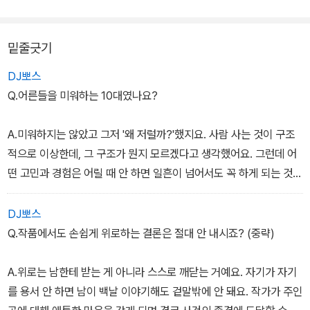
있는 시간과 용기를 가져야 할 것 같아요. 밤샘 버릇은 나의 대책 없이
오만한 여유부리기죠. (새 담배에 불을 붙이며 문득) 담배적인 세계가
밑줄긋기
있는 것 같아요. 글의 세계와 비슷한 세계...'
DJ뽀스
- '딴 짓하기로 삶을 디자인하다, 정병규' 중에서
Q.어른들을 미워하는 10대였나요?
A.미워하지는 않았고 그저 '왜 저럴까?'했지요. 사람 사는 것이 구조
적으로 이상한데, 그 구조가 뭔지 모르겠다고 생각했어요. 그런데 어
떤 고민과 경험은 어릴 때 안 하면 일흔이 넘어서도 꼭 하게 되는 것이
인생인 것 같아요. 저는 남들보다 먼저 겪은 편이죠. 경험을 통해 많이
깨달으면 깊은 사람이 되는 것이고 분노만 배우면 얇은 사람이 되는
DJ뽀스
것이겠죠.-79쪽
Q.작품에서도 손쉽게 위로하는 결론은 절대 안 내시죠? (중략)
A.위로는 남한테 받는 게 아니라 스스로 깨닫는 거예요. 자기가 자기
를 용서 안 하면 남이 백날 이야기해도 겉말밖에 안 돼요. 작가가 주인