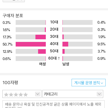
작은 물고기를 큰 물고기 잡는 미끼로 사용하려는 할아버지를 설득해
작은 유리병에 담아 보관합니다. ‘피라니아’라는 무시무시한 육식어
구매자 분포
이름을 붙이고, 다정히 대화를 나누며 마음을 터놓습니다. 안톤이 휴
10대
0.4%
0.3%
가지에서 유일한 친구를 사귄 셈이죠. 이 과정에서 우스꽝스러운 곱
20대
0.3%
1.6%
슬머리를 한, 거들먹거리는 푸들머리(푸들 같은 외모 때문에 안톤이
30대
1.9%
17.3%
지어 낸 별명)와 다툼이 생기고, 자신의 ‘피라니아’를 보호하기 위해
40대
9.5%
50.7%
태어나서 처음으로 폭력을 사용하게 됩니다. 우여곡절을 겪은 후 집
50대
3.7%
12.9%
으로 돌아가는 마지막 날, 피라니아를 다시 호수에 풀어 주기로 합니
60대
0.9%
0.6%
다. 안톤은 그의 말 못 하는 다정한 친구를 직접 호수에 되돌려주고 싶
여성
남성
어서 아무도 일어나지 않은 새벽에 몰래 캠핑카를 빠져 나옵니다. 그
토록 두려워하던 호수에 도착한 안톤은 피라니아를 풀어 주는 과정에
서 실수로 호수에 빠집니다. 호수는 그의 생각과는 반대로 아늑한 자
100자평
게시물 운영 원칙
연이라는 사실을 깨닫게 됩니다. 피라니아를 통한 자연과의 교감이
안톤에게 호수 속, 즉 놀라운 자연으로 되돌아가고픈 충동을 느끼게
카테고리
합니다. 마침내 안톤은 ‘KAARAMBA(스페인 어로 몹시 신나고 흥분
되거나, 깜짝 놀람을 표현하는 감탄사)’를 외치며 호수에 멋지게 다이