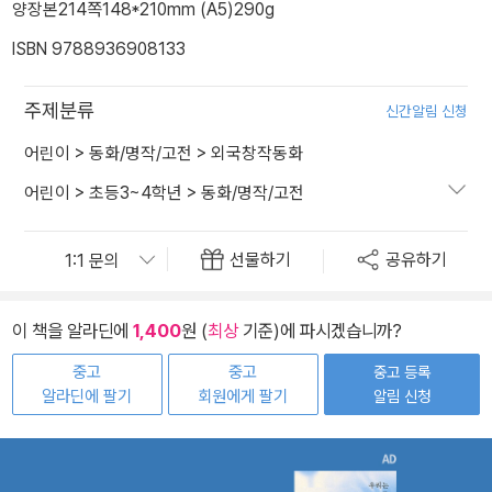
양장본
214쪽
148*210mm (A5)
290g
ISBN 9788936908133
주제분류
신간알림 신청
어린이
>
동화/명작/고전
>
외국창작동화
어린이
>
초등3~4학년
>
동화/명작/고전
선물하기
공유하기
이 책을 알라딘에
1,400
원 (
최상
기준)에 파시겠습니까?
중고
중고
중고 등록
알라딘에 팔기
회원에게 팔기
알림 신청