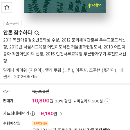
소득공제
안톤 잠수하다
2011 독일아동청소년문학상 수상, 2012 문화체육관광부 우수교양도서선
정, 2013년 서울시교육청 어린이도서관 겨울방학권장도서, 2013 어린이
동아 착한어린이책 선정, 2015 인천서부교육청 푸른꿈가꾸기 추천도서선
정
밀레나 바이쉬
(지은이),
엘케 쿠쉐
(그림),
이주실
,
조주현
(옮긴이)
대
원사
2012-05-15
정가
12,000원
10,800
판매가
원
(10% 할인) +
마일리지 600원
9,180
카드최대혜택가
원
수령예상일
양탄자배송