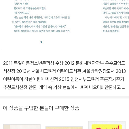
2011 독일아동청소년문학상 수상 2012 문화체육관광부 우수교양도
서선정 2013년 서울시교육청 어린이도서관 겨울방학권장도서 2013
어린이동아 착한어린이책 선정 2015 인천서부교육청 푸른꿈가꾸기
추천도서선정 안톤, 게임 속 가상 현실에서 빠져 나오다!! 안톤하고 친
구할 사람? "친구? 일부러 사귈 필요 없었어요. 채팅방에는 항상 친
구들이 많았거든요. 혼자 있어도 심심하지 않았어요. 컴퓨터만 있으
이 상품을 구입한 분들이 구매한 상품
면 신나게 놀 수 있었으니까요. 그때만 해도 제가 스타플래쉬맨이라
고 하면서 다닐 때였어요. 지금부터 이야기를 시작할 게요. 엄마 아빠
는 그냥 편히 앉아서 잘 듣기만 하면 돼요, 아셨죠?" 이것은 사회생활