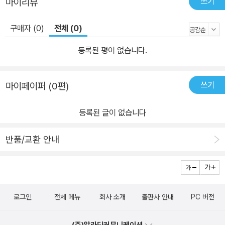
쓰기
마이리뷰
면서 결국은 현실 대응 능력이 부족하고 소심하지만, 머리 속은 온갖
정보와 환상으로 비대해진 어른이 될 수 있을지도 모릅니다. 작가는
구매자 (0)
전체 (0)
우리 주인공을 현실을 거부한 채 가상 세계 안에 매몰시키지 않습니
등록된 평이 없습니다.
다. 대신 안톤에게 힘없는 작은 물고기(피라니아) 한 마리를 던져 주
며 자연으로 복귀할 수 있는 기회를 제공합니다. 휴가지에 놀러 온 다
른 아이들이 아닌, 말없는 친구 피라니아와 교감을 하며 안톤은 강제
쓰기
마이페이퍼 (0편)
성 없이 서서히 자연으로 다가갑니다. 이제 회복된 자아와 순수한 자
연에 대한 깨달음은 그를 더 이상 ‘검은 진흙탕 같은 호수’가 아닌 '드
등록된 글이 없습니다
넓은 세상'으로 강하게 끌어당깁니다. 우리의 주인공 소년 안톤이 피
라니아를 지키기 위해 내재된 폭력을 분출하며 용기와 자의식을 되찾
반품/교환 안내
는 과정은 이 책을 읽는 독자들에게 충분히 공감을 이끌어낼 것입니
다. 작가가 작은 물고기를 매개로 주인공 안톤에게 자연과 교류하며
성장할 수 있는 동기를 부여했듯이, 우리 아이들에게는 이 작은 책 한
권이 마음의 양식으로 그들의 생각을 한 걸음 더 열고 나아갈 수 있도
로그인
전체 메뉴
회사 소개
출판사 안내
PC 버전
록 이끄는 훌륭한 계기가 될 것입니다.
(주)알라딘커뮤니케이션