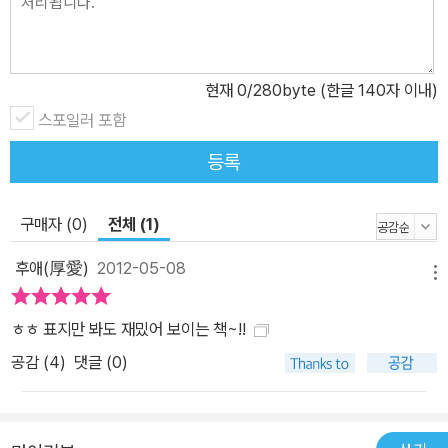
빙을 합니다. [출판사 서평] 작가는 주인공 안톤을 통해 용기와 자의
식이 부족한 소년이 어떻게 이를 극복하고, 있는 그대로의 자연과 교
류하는지를 아이들의 말투와 심리로 유쾌하게 그려내고 있습니다. 똑
현재
0
/280byte (한글 140자 이내)
부러지게 말 잘하고 위트까지 있는 ‘스타플래쉬맨’이란 액션 닉네임
스포일러 포함
의 주인공 소년 안톤. 안톤은 현실 속에서 친구를 사귀고, 그들과 부대
등록
끼며 우정을 나누고, 다른 또래들처럼 싸움을 하는 대신 컴퓨터나 TV
앞에서 주인공이 되는 상상을 더 좋아합니다. 그래서 그의 위트나 똑
소리나는 말투는 다른 또래들에게 자신을 방어할 비폭력의 무기로 사
구매자 (0)
전체 (1)
용됩니다. 조부모님과 떠난 휴가지에서조차 투박한 자연 대신 깨끗이
후애(厚愛)
2012-05-08
정돈된 수영장을 그리워하며, 사람들의 주목을 받는 컴퓨터 속 영웅
메뉴
놀이를 상상하며 불평을 합니다. 이 책의 주인공 안톤을 통해서 우리
ㅎㅎ 표지만 봐도 재밌어 보이는 책~!!
아이들의 모습을 발견할 수 있습니다. 게임기나 컴퓨터가 말벗인 동
시에 자연을 대신할 가상 세계 역할을 하며 그들을 열광시키는 요즘,
공감 (
4
)
댓글 (0)
우리 아이들을 호수로 이끈다면 어떨까요? 우리 아이들 역시 안톤처
럼 자연을 거부하며 TV 리모콘과 마우스를 클릭하며 손가락만 까딱
거리는 일을 더 선호할 것이란 생각이 듭니다. 그런 성장 과정을 거치