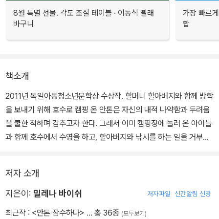
8월 특별 선물. 각도 조절 테이블 · 이동식 빨래
가장 빠르게
바구니
합
책소개
2011년 독일아동청소년문학상 수상작. 할머니 할아버지와 함께 방학
을 보내기 위해 호수로 캠핑 온 안톤은 자신의 내적 나약함과 두려움
을 쿨한 척하며 감추고자 한다. 그래서 이미 캠핑장에 놀러 온 아이들
과 함께 호수에서 수영을 하고, 할아버지와 낚시를 하는 일을 거부하
고, 대신 편하게 소파에 누워 TV를 보며 콘플레이크를 먹으며 빈둥거
리고 싶어한다.
저자 소개
그러나 할머니 할아버지는 안톤에게 낯선 아이들과 친구가 되고, 낚
지은이:
밀레나 바이쉬
저자파일
신간알림 신청
시를 함께 즐기고, 호수에서 다이빙을 하는 여느 평범한 소년의 모습
최근작 :
<안톤 잠수하다>
… 총 36종
(모두보기)