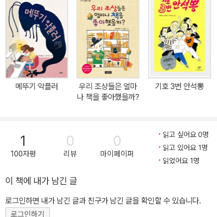
이라고는 가상의 세계가 대부분이었던 안톤이 할아버지 할머니와 여
름휴가를 지내고 와서 엄마, 아빠에게 자신의 모험담을 신나서 이야
기를 시작하려는 장면입니다. 안톤은 닉네임 '스타플래쉬맨'이라고 불
리며 컴퓨터 게임 채팅 그룹에서 인기가 짱입니다. 안톤의 실력은 채
팅 그룹 친구 사이에서 최고였거든요. 할머니 할아버지와 함께 방학
을 보내기 위해 호수로 캠핑 온 안톤은 자신의 내적 나약함과 두려움
메뚜기 악플러
우리 조상들은 얼마
기호 3번 안석뽕
(용기와 자의식의 부족)을 쿨한 척하며 감추고자 합니다. 그래서 이미
나 책을 좋아했을까?
캠핑장에 놀러 온 아이들과 함께 호수에서 수영을 하고, 할아버지와
낚시를 하는 일이 그에게는 고역이며 이를 거부하죠. 안톤에게 호수
는 더러운 물풀과 진흙으로 가득한, 한마디로 불쾌한 공포의 대상일
읽고 싶어요 0명
1
0
0
뿐입니다. 대신 편하게 소파에 누워 TV를 보며 콘플레이크를 먹으며
읽고 있어요 1명
100자평
리뷰
마이페이퍼
빈둥거리고 싶어합니다. 그러나 할머니 할아버지는 손자에 대한 소박
읽었어요 1명
한 기대가 있습니다. 낯선 아이들과 친구가 되고, 낚시를 함께 즐기고,
이 책에 내가 남긴 글
호수에서 다이빙을 하는 여느 평범한 소년의 모습입니다. 안톤은 마
로그인하면 내가 남긴 글과 친구가 남긴 글을 확인할 수 있습니다.
지못해 할머니 할아버지의 기대를 채워드리기로 합니다. 할아버지께
낚시를 배우며 우연히 작은 물고기 한 마리를 낚게 됩니다. 안톤은 그
로그인하기