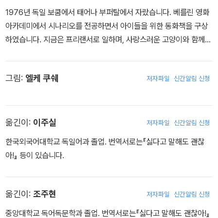
을 기대하고 있었다. 안톤은 마지못해 할머니 할아버지의 기대를 채
1976년 독일 보쿰에서 태어나 부퍼탈에서 자랐습니다. 베를린 영화
워드리기로 한다. 그러던 어느 날, 안톤은 할아버지께 낚시를 배우며
아카데미에서 시나리오를 전공하면서 아이들을 위한 동화책을 구상
우연히 작은 물고기 한 마리를 낚게 된다.
하였습니다. 지금은 프리랜서로 일하며, 사랑스러운 고양이와 함께
베를린 근처의 작은 마을에 살고 있습니다. 영화와 TV 시나리오를 집
안톤은 그 작은 물고기를 큰 물고기 잡는 미끼로 사용하려는 할아버
필하고 있으며, 아이들을 위한 동화책들도 많이 출판하고 있습니다.
지를 설득해 작은 유리병에 담아 보관한다. ‘피라니아’라는 무시무시
그림:
엘케 쿠쉐
저자파일
신간알림 신청
한 육식어 이름을 붙이고, 다정히 대화를 나누며 마음을 터놓게 되는
데…. 용기와 자의식이 부족한 소년이 어떻게 이를 극복하고, 있는 그
대로의 자연과 교류하는지를 아이들의 말투와 심리로 유쾌하게 그려
옮긴이:
이주실
낸 작품이다.
저자파일
신간알림 신청
한국외국어대학교 독일어과 졸업. 번역서로는『싫다고 말해도 괜찮
아!』 등이 있습니다.
옮긴이:
조주현
저자파일
신간알림 신청
중앙대학교 독어독문학과 졸업. 번역서로는『싫다고 말해도 괜찮아!』