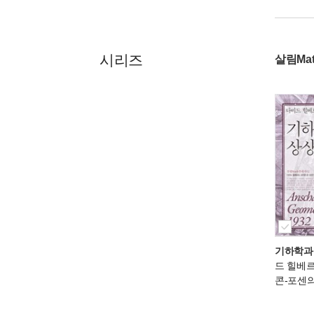
시리즈
살림Ma
기하학과
드 힐베르
콘-포센