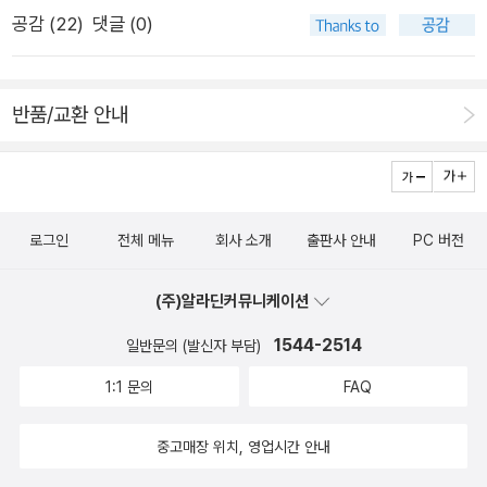
떴다. 히가시노 게이고의 신작. 무려 두권인데... 가만히 책장을
공감 (
22
)
댓글 (0)
파도가 닥쳐 배가 기울 때마다 휙, 휙, 미끄러지는 검은 범선, 그
보니 방황하는 칼날도 꽤 두꺼운 책이었지만 한 권. 유성의 인연
랜드피아노를 지휘하는 선장처럼 꿈같은 연주에 골몰한다. 피아
은 두 권. 참 애매한 문제야. 그래도 히가시노 게이고인데, 읽고
노가 중력에 이끌려 좌르륵 굴러 벽에 부딪힐 것 같은 순간, 마치
싶은거지 뭐. 이건 읽어볼까, 싶은 책. 그리고 이 중에 뭘 읽
반품/교환 안내
무언의 명령에 따라 그렇게 되는 것처럼 반대 방향으로 확 쏠려
을까. 어느 한 권을 그냥 넘길수가 없어서 고민스럽다. 이
바퀴를 굴리고, 또 다른 방향으로 굴리기를 몇 차례, 피아노와 우
책들을 쌓아두고 읽으려고 하는데 읽은 후 조카에게 건네야할 정
리는 하나가 되어 정신 나간 발레리노처럼 음울한 왈츠에 맞춰 춤
영목에세이를 먼저 읽기는 해야하겠지만. 좀 가볍게 소설을 읽고
추고 있던 것이다. 그러다가 드디어 어느 순간 통유리를 향한 돌
싶기도 하고. 장 스트레칭도 가볍게 훑어봐야 좀 더 빨리 장건강
로그인
전체 메뉴
회사 소개
출판사 안내
PC 버전
진이 멈추어지지 않아 이 검은 범선, 검은 발레리노의 왈츠는 끝
을... 뭐 이럴 시간에 책 한쪽이라도 읽는게 나으려나?이제 좀 있
맺게 되고, 노베첸토와 ‘나’는 극도로 화가 난 선장에 의하여 아래
으면 병원에 가야겠는데. 비바람이 누그러지기는 커녕 빗줄기가
(주)알라딘커뮤니케이션
층 기관실에 유폐당해 내려가며 킬킬킬 웃고 있다. 버지니아 호
더 세졌다. 에혀. ㅠㅠ
에서 태어나 배 안에서 한 평생을 보내는 사내, 대니 부르먼 TD
1544-2514
일반문의 (발신자 부담)
레몬 노베첸토의 한 살이를 아름다운 문장과 상상력으로 만들어
1:1 문의
FAQ
낸 알레산드로 바리코. 피아노 여든여덟 개의 건반으로 여태까지
없었던 음악을 연주한다는 착상까지는 누구나 가능하겠지만, 어
중고매장 위치, 영업시간 안내
떻게 폭풍우 부는 배에서 피아노의 고정용 죔쇠를 풀 생각을 했을