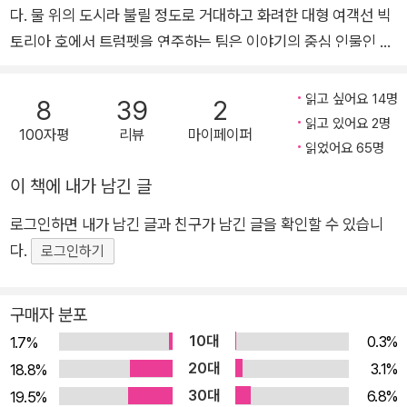
망들에게서 내 인생을 떼어냈지”라는 대사에서 알 수 있듯 노베첸토
다. 물 위의 도시라 불릴 정도로 거대하고 화려한 대형 여객선 빅
갖고 활동해온 바리코는 1994년 모놀로그 《노베첸토》를 발표, 연극
는 육지에서의 평범한 인생을 포기하고, 실현될 수 없는 욕망과 관련
토리아 호에서 트럼펫을 연주하는 팀은 이야기의 중심 인물인 노
으로 대성공을 거두었을 뿐만 아니라 1998년 주세페 토르나토레 감
된 모든 것을 지워버린다. 그렇게 노베첸토는 스스로 삶의 일부를 도
베첸토의 친구이자 관찰자이다. 20세기가 열리는 해에 태어나
독의 <피아니스트의 전설>로 영화화되어 세계인의 사랑을 받았다. 1
려내고 불완전한 삶을 살기로 한다.
‘노베첸토(20세기를 뜻하는 이탈리아어)’라는 이름을 얻은 아이.
997년에는 재즈 연주를 닮은 연극 <토템: 읽기, 소리, 수업>을 무대
읽고 싶어요 14명
8
39
2
누구도 그에게 음악을 가르친 적 없지만 노베첸토는 세상에서 가
에 올렸으며 2008년에는 시나리오 집필은 물론 감독까지 맡은 영화
읽고 있어요 2명
100자평
리뷰
마이페이퍼
장 자연스러운 일이라는 듯 피아노를 연주했고, 전설의 피아니스
읽었어요 65명
<스물한 번째 강의>를 발표했다. 그 밖에도 부활한 예수를 알아보지
트로 성장해 당대 최고의 피아니스트이자 실존 인물인 ‘젤리 롤
못한 제자들을 그린 소설 《엠마오》(2009), 독창적인 발상과 서사 기
이 책에 내가 남긴 글
모턴’과 피아노 경합을 벌인다. 육지로 나아가 부와 명성을 얻을
법을 보여주는 소설 《미스터 귄》(2011)과 《새벽에 세 번》(2012),
로그인하면 내가 남긴 글과 친구가 남긴 글을 확인할 수 있습니
기회도 있었지만 그는 무한한 세상과 맞닥뜨리는 대신 배라는 유
《젊은 신부》(2015) 등을 꾸준히 발표하고 있다. 1994년 문우들과
다.
함께 ‘홀든 학교’라는 문예창작학교를 창설, 젊은이들을 가르치고 있
한한 세상을 선택했다. 유한한 세상에서만 무한한 음악을 연주할
로그인하기
다. 또한 축구 애호가이기도 해서 이탈리아 작가 축구팀 ‘오스발도 소
수 있고, 음악은 그에게 곧 삶이기 때문이다. 팀은 또 다른 인생을
리아노 축구 클럽’을 창설, 등번호 10번을 달고 미드필더로도 활약했
꿈꾸며 배에서 내리고, 세월이 흐른 어느 날 전쟁으로 망가진 빅
구매자 분포
다.
토리아 호가 바다 한가운데에서 폭파될 예정이라는 소식을 듣는
10대
0.3%
1.7%
다. 노베첸토가 끝내 내리지 않을 거라는 이야기도. 《노베첸토》
20대
3.1%
18.8%
는 1인극을 위한 모놀로그이다. 무대에 선 배우는 선상의 쇼를 이
30대
6.8%
19.5%