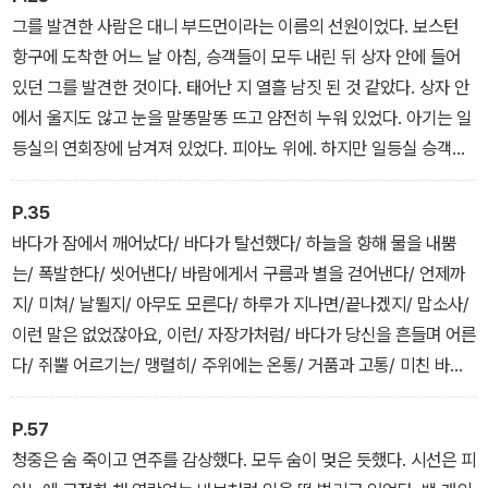
그를 발견한 사람은 대니 부드먼이라는 이름의 선원이었다. 보스턴
항구에 도착한 어느 날 아침, 승객들이 모두 내린 뒤 상자 안에 들어
있던 그를 발견한 것이다. 태어난 지 열흘 남짓 된 것 같았다. 상자 안
에서 울지도 않고 눈을 말똥말똥 뜨고 얌전히 누워 있었다. 아기는 일
등실의 연회장에 남겨져 있었다. 피아노 위에. 하지만 일등실 승객의
아기 같진 않았다. 보통 이민자들이나 하는 짓이었다. 배 안 어딘가에
숨어서 출산을 하고 아기들을 두고 가는 짓 말이다. 악의가 있어서 그
P.35
러는 건 아니다. 가난이 죄지. 그 지독한 가난 때문이다.
바다가 잠에서 깨어났다/ 바다가 탈선했다/ 하늘을 향해 물을 내뿜
는/ 폭발한다/ 씻어낸다/ 바람에게서 구름과 별을 걷어낸다/ 언제까
지/ 미쳐/ 날뛸지/ 아무도 모른다/ 하루가 지나면/끝나겠지/ 맙소사/
이런 말은 없었잖아요, 이런/ 자장가처럼/ 바다가 당신을 흔들며 어른
다/ 쥐뿔 어르기는/ 맹렬히/ 주위에는 온통/ 거품과 고통/ 미친 바다/
보이는 거라곤/ 오로지 어둠과/ 어두운 장벽/ 소용돌이/ 모두가 침묵
한 채/ 멈추기를/ 기다린다/ 맙소사 침몰은 싫어요/ 바다가 잔잔해지
P.57
길/ 고요하게/ 당신을 비추기를/ 이런/ 미치광이 같은/ 물/ 장벽과/
청중은 숨 죽이고 연주를 감상했다. 모두 숨이 멎은 듯했다. 시선은 피
이 소리가/ 사라지기를 원해요/