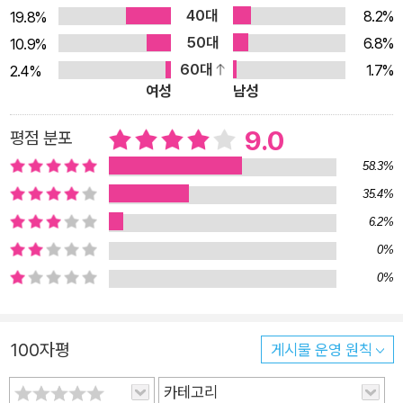
끄는 진행자가 되어 화려한 입담을 펼치고, 이야기의 화자이자 트
40대
8.2%
19.8%
럼펫 연주자 ‘팀’이 되어 노베첸토의 삶을 서술하고, 노베첸토 자
50대
6.8%
10.9%
신으로 분하기도 한다. ‘모놀로그’답게 호흡은 짧고 전개는 빠르
60대
1.7%
2.4%
며 대화는 절제되었지만 독백을 통해 인물의 내면을 진정성 있게
여성
남성
드러낸다. 이 이야기의 또 다른 주인공은 바로 음악이다. 작가 알
레산드로 바리코는 작가일 뿐만 아니라 음악원에서 수학한 음악
9.0
평점 분포
학자로, <라 레푸블리카>에서 음악평론가로 활동했다. 음악에
58.3%
정통한 그이지만 이 모놀로그에는 정확한 곡명이 등장하지 않는
35.4%
다. 단지 실존 인물인 젤리 롤 모턴과의 대결이나 청중의 반응을
6.2%
통해 어렴풋이 짐작할 뿐이다. 뮤지션이자 음악감독인 ‘푸디토리
0%
움’ 김정범은 권두에 쓴 작품 소개에서 노베첸토가 셀로니어스 멍
0%
크(Thelonious Monk)나 레니 트리스타노(Lennie Tristano)
처럼 그야말로 존재한 적 없는 음악을 연주했을 거라고, 그러나
구체적인 곡명의 유무와는 무관하게 이 책 전체에 음악이 넘쳐 흐
100자평
게시물 운영 원칙
른다고 이야기한다.
카테고리