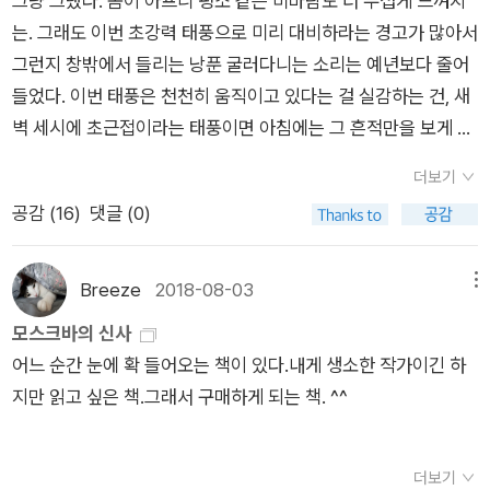
그냥 그랬다. 몸이 아프니 평소 같은 비바람도 더 무섭게 느껴지
베첸토가 발을 달랑거리면서 자기가 최초 발견된 그랜드피아노
멈추었다. 그는 말수가 적고 학습 능력이 뛰어난 아이였다. 그가
는. 그래도 이번 초강력 태풍으로 미리 대비하라는 경고가 많아서
를 연주하는 모습을 구경할 수 있었다. 갑자기 들리는 피아노 소
선장을 지그시 바라보며 말했다.염병할 규칙. - 342018. sep.
그런지 창밖에서 들리는 낭푼 굴러다니는 소리는 예년보다 줄어
리에 잠에서 깨어 나이트가운 차림으로 객실에서 쏟아져 나온 온
들었다. 이번 태풍은 천천히 움직이고 있다는 걸 실감하는 건, 새
갖 VIP들 가운데 미국의 유명 보험회사 사장 사모님은 나이트크
벽 세시에 초근접이라는 태풍이면 아침에는 그 흔적만을 보게 되
림 위로 눈에서 흘러내린 닭똥 같은 눈물이 뚝뚝 흘러내리고 있었
는게 평소였다면, 열시가 넘은 지금 이 시간에도 비바라이 거세
단다. 이로부터 20년 후, 인생에 중요한 것은 오직 하나, 트럼펫
더보기
다. 태풍이 이제야 근접하고 있는 것처럼.아침에 병원 예약이 되
연주뿐이던 화자 ‘나’가 빅토리아 호의 밴드 멤버로 승선한다.
공감 (
16
)
댓글 (0)
어있는데 검사하고 약을 받아야해서 병원에 안갈수는 없고 담당
‘나’의 나이는 열일곱. ‘나’는 대니 부르먼 TD 레몬 노베첸토와 점
선생이 오후에는 진료가 아니라 그러고.. 그러다가 원래 내 담당
점 친하게 지내, 이 작품 <노베첸토>의 가장 화려한 장면으로 다
이신 선생님이 오후 진료라 담당 선생을 바꿔서 오후에 가기로 했
Breeze
2018-08-03
메뉴
가간다. 폭풍우가 거센 밤, 빅토리아 호에 오른 지 얼마 되지 않은
다. 나를 기억하고 진료마감인데 받아주겠다고 한 간호사님. 고마
‘나’는 비틀거리며 복도를 배회하고 있다가 급기야 길을 잃어버릴
모스크바의 신사
워요. 오후에 갈 때 간식이라도 들고 가야겠어. 그런데 이 기세라
찰나, 슈트를 입고 완벽하게 안정된 가벼운 발걸음으로 다가온 노
어느 순간 눈에 확 들어오는 책이 있다.내게 생소한 작가이긴 하
면 열두시라도 비바람은 멈출 것 같지 않고.마당을 내다보니 토마
베첸토에 이끌려 예의 일등실 연회장에 입장한다. 피아노 앞에 앉
지만 읽고 싶은 책.그래서 구매하게 되는 책. ^^
토와 고추는 밭에 드러누워 버렸네. 어제 히가시노 게이고의 11
은 노베첸토는 ‘나’에게 피아노의 바퀴 고정용 죔쇠를 풀어달라고
문자 살인사건을 다 읽었다. 예전 작품을 재출간 한 것이라 정말
부탁하고, ‘나’는 완전히 미친 짓이라고 생각하면서도 기어이 죔
고전적인 느낌이 물씬나는.빈둥거리고 있는데 마침 광고문자가
더보기
쇠를 풀고 만다. 이어 자기 옆자리에 ‘나’를 앉힌 노베첸토는 큰