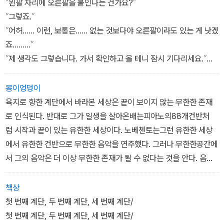
˝왼팔 자리에 오른팔을 붙인다는 건가요?˝
˝그렇죠.˝
˝어허…… 이런, 보통은…… 없는 것보다야 오른팔이라도 있는 게 낫겠
죠.……..˝
˝제 생각도 그렇습니다. 가서 확인하고 올 테니 잠시 기다리세요.˝
˝혹시라도 며칠 뒤에 다시 오면 왼팔이 하나 들어와 있지 않을까요….
˝
몽이엉덩이
˝여기 백인 팔과 흑인 팔이 하나씩 있군요……..˝
육지로 향한 계단에서 바라본 세상은 끝이 보이지 않는 무한한 존재
˝같은 색으로 하죠……. 흑인을 무시하는 건 아니에요,
로 인식된다. 반대로 그가 일생을 살아온배는피아노의88개건반처
단지 이유라면…...˝
럼 시작과 끝이 있는 유한한 세상이다. 노베첸토는그런 유한한 세상
운이 좋지 않았다. 천국에서 오른팔만 두 개인 채로 불멸을 살아가야
에서 유한한 건반으로 무한한 음악을 연주했다. 그러나 무한한공간에
하다니. (콧소리로) 자 이제 성호를 그어봅시다! (성호를 그으려다 멈
서 그의 음악은 더 이상 무한한 존재가 될 수 없다는 것을 안다. 음악
칫한다. 손을 바라본다) 어떤 팔을 써야 할지 난감하다. (잠시 머뭇거
은 그에게 실존과 깊은 관련이 있다. 그의 피아니스트로서의 재능
리다가 두 손으로 재빠르게 성호를 긋는다) 영원히, 수백만 년을 바보
은 배에서만 발휘되며 음악은 성공이나 경쟁의 도구가 아닌삶의 이유
책상
같은 꼴로 살아야 한다. (두 손으로 다시 성호를 그어본다) 천국에서.
이다.
첫 번째 계단, 두 번째 계단, 세 번째 계단/
지옥이 따로없다. 웃을 일이 아니다.
음악은 그가 살아보지 못한 삶을 살게 해준다. 음악을 통해 가보지 못
첫 번째 계단, 두 번째 계단, 세 번째 계단/