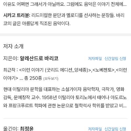
이유도 어쩌면 그래서가 아닐까요. 그럼에도 음악은 이야기 전체에
더없이 풍성하게 넘쳐 흐릅니다.
시카고 트리뷴:
리드미컬한 문단과 멜로디를 선사하는 문장들. 바리
노베첸토가 피아노를 연주하던 20세기 초, 많은 천재 뮤지션들이 활
코의 글은 아름답게 직조된 음악이다.
약한 덕택에 대중음악은 새로운 국면을 거듭 맞이했습니다. 그들로
인해 음악은 변화했지요. 지금 그 시절의 음악이 물론 새롭게 들리지
는 않겠지만, 시대가 달라졌을 뿐 우리는 여전히 새로운 음악과 그 변
저자 소개
화의 기류 속에 살고 있습니다. 새롭고 위대한 음악을 연주하게 되기
지은이:
알레산드로 바리코
저자파일
신간알림 신청
까지 타인이 이해하기 힘든 음악적 고통과 노력의 시간이 노베첸토에
게도 존재했을 것입니다. 어쩌면 그것이 그를 배에서 살게 한 진짜 이
최근작 :
<이런 이야기 (굿리드 에디션_양세종)>
,
<노베첸토>
,
<이런
유는 아닐까 혼자 상상해봅니다. 아마 노베첸토의 연주와 음악은 그
이야기>
… 총 250종
(모두보기)
자체로 시대를 이끄는 가장 격렬한 음악을 의미하는 것인지도 모릅니
현대 이탈리아 문학을 대표하는 소설가이자 음악학자, 극작가, 영화
다. 오늘날에도 여전히, 그리고 앞으로도 영원히 궁금할 수밖에 없는
감독, 문예창작 교수. 1958년 이탈리아 토리노에서 태어나 아도르노
위대한 재즈의 탄생처럼 말이지요.
와 프랑크푸르트 학파에 관한 논문으로 철학석사 학위를 받았고 비슷
한 시기에 음악원을 다녀 피아노 분야의 학위도 받았다. 몇 해 동안 광
고회사에서 카피라이터로 일하다가 유력 일간지 <라 레푸블리카>에
옮긴이:
최정윤
저자파일
신간알림 신청
서 음악평론가로, <라 스탐파>에서 문화시평가로 활동했으며 철학적