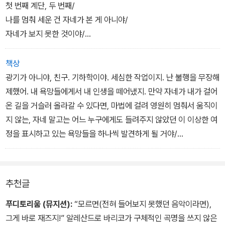
(돌아서 무대 장막을 향해 간다. 퇴장하려다 마지막 걸음을 떼기 전에
한 곳을 가고 맡지 못한 향과냄새를 맡는다. 노베첸토는 음악으로 이
첫 번째 계단, 두 번째/
멈춘다. 다시 뒤를 돌아 관객을 본다. 눈이 반짝반짝 빛난다)
룰 수 없는 욕망을 길들이고, 연주를 함으로써 불완전한 자신의 삶
나를 멈춰 세운 건 자네가 본 게 아니야/
을 채운다. ˝난 불행을 무장해제했어. 내 욕망들에게서 내 인생을 떼
자네가 보지 못한 것이야/
어냈지˝라는 대사에서 알 수 있듯 노베첸토는 육지에서의 평범한 인
이보게, 무슨 뜻인지 알겠어? 자네가 보지 못한 것…..
생을 포기하고, 실현될 수 없는 욕망과 관련된 모든 것을 지워버린
난 그걸 찾았지만 없었고 그 거대한 도시 전체에는 그것빼고는 전부
책상
다. 그렇게 노베첸토는 스스로 삶의 일부를 도려내고 불완전한 삶
다 있었어/
광기가 아니야, 친구. 기하학이야. 세심한 작업이지. 난 불행을 무장해
을 살기로 한다.
모든게 다/
제했어. 내 욕망들에게서 내 인생을 떼어냈지. 만약 자네가 내가 걸어
하지만 끝은 없었지. 당신이 보지 못한 것은 이 모든 것이 끝나는 곳이
온 길을 거슬러 올라갈 수 있다면, 마법에 걸려 영원히 멈춰서 움직이
야. 세상의 끝/
지 않는, 자네 말고는 어느 누구에게도 들려주지 않았던 이 이상한 여
정을 표시하고 있는 욕망들을 하나씩 발견하게 될 거야/
/
/
(노베첸도가 무대 장막을 향해서 멀어진다)
추천글
/
/
푸디토리움 (뮤지션):
“모르면(전혀 들어보지 못했던 음악이라면),
(멈춰서 뒤를 돌아본다)
그게 바로 재즈지!” 알레산드로 바리코가 구체적인 곡명을 쓰지 않은