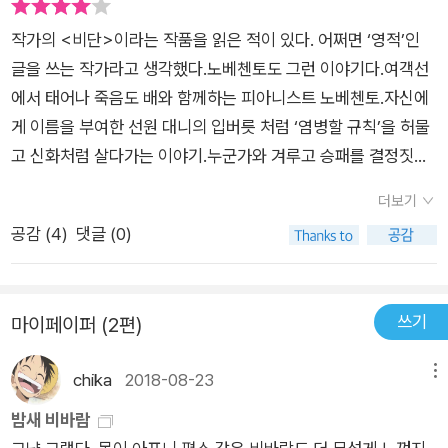
한 건 이번이 처음이라, 피부색은 다르지만 진짜 자신이 아버지인
이고, 연주를 함으로써 불완전한 자신의 삶을 채운다. '난 불행
작가의 <비단>이라는 작품을 읽은 적이 있다. 어쩌면 ‘영적’인
듯한 기분도 들고 그래 자기 이름을 앞에서 붙인 후, 상자 속 인쇄
을 무장해제했어. 내 욕망들에게서 내 인생을 떼어냈지'라는 대사
글을 쓰는 작가라고 생각했다.노베첸토도 그런 이야기다.여객선
된 ‘TD 레몬’을 합해 아이를 ‘대니 부드먼 TD 레몬’으로 해놓고
에서 알 수 있듯 노베첸토는 육지에서의 평범한 인생을 포기하
에서 태어나 죽음도 배와 함께하는 피아니스트 노베첸토.자신에
보니 뭔가 하나 빠진 것 같아, 제일 뒤에다가 20세기를 뜻하는 이
고, 실현될 수 없는 욕망과 관련된 모든 것을 지워버린다. 그렇
게 이름을 부여한 선원 대니의 입버릇 처럼 ‘염병할 규칙’을 허물
태리 말, ‘노베첸토’를 얹어 아이의 이름을 ‘대니 부드먼 TD 레몬
게 노베첸토는 스스로 삶의 일부를 도려내고 불완전한 삶을 살기
고 신화처럼 살다가는 이야기.누군가와 겨루고 승패를 결정짓는
노베첸토’라고 정해버린 내력이다. 이날부터 정확하게 8년 2개
로 한다.
일에 무심한 그는 그 외의 모든 것에 관심을 두었다고 했다. 세상
월 11일 후에 폭풍우가 몰아치던 날, 배위에서 커다란 구조물이
더보기
도 그렇게 바라보고 싶었을텐데 결정적 순간에 그는 배안에 남는
쓰러지며 대니 부드먼의 등을 후려 갈겼고, 3일 후에 노베첸토는
공감 (
4
)
댓글 (0)
선택을 한다. 타인에게는 무한의 세계인 바다위에서 평생을 한 그
두 번째로 고아 상태가 되어 버린다. 애초에 노베첸토가 세상에
에게 오히려 육지는 무한의 영역이었을까.배라는 공간과 88개의
살고 있다는 서류 적的 증명 한 장 없는 터이라 이번에 아이를 사
피아노 건반을 삶의 터전으로 산 그는 바다라는 광활함은 무슨 의
우샘프턴에서 하선시켜 정상적인 삶을 살 수 있도록 배려하고자
쓰기
마이페이퍼 (2편)
미일까.타자를 이해하려 할때 생각해 볼 만한,의외의 무엇을,노베
했지만, 이 이야기를 들은 순간 아이는 사라져버린다. 어디 갔을
첸토가 하선을 결심하고 다시 포기하는 과정에서 느끼게 된다.공
까. 22일 동안 배 안을 샅샅이 수색해도 아이를 찾을 수 없어 결
chika
2018-08-23
메뉴
연과 소리내어 읽는 소설의 중간쯤이라는 작가의 말을 보니 모노
국 실족했을 거란 결론을 내리고 슬픔에 빠진 선원들이 리우데자
로그 극으로 이 이야기를 본다면 또 어떤 생각이 들지 궁금해진
밤새 비바람
네이루로 향하고 있을 때, 이틀 뒤 한밤중, 선원들은 처음으로, 노
다.노베첸토, 이건 누가 뭐래도 규칙위반이야.노베첸토는 연주를