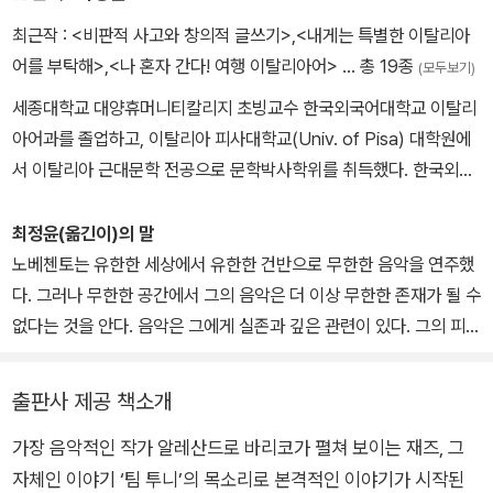
사유와 음악에 대한 식견을 결합한 음악 에세이를 발표하여 신선한
최근작 :
<비판적 사고와 창의적 글쓰기>
,
<내게는 특별한 이탈리아
충격을 던졌다. 1991년 출간한 첫 소설 《분노의 성》이 캄피엘로상 결
어를 부탁해>
,
<나 혼자 간다! 여행 이탈리아어>
… 총 19종
(모두보기)
선에 오르면서 평단과 독자의 주목을 동시에 받았고, 이어 메디시스
세종대학교 대양휴머니티칼리지 초빙교수 한국외국어대학교 이탈리
외국문학상을 받으면서 앞서 수상한 밀란 쿤데라, 움베르토 에코 등
아어과를 졸업하고, 이탈리아 피사대학교(Univ. of Pisa) 대학원에
의 계보를 잇는, 프랑스 독자들이 가장 사랑하는 세계 작가로 발돋움
서 이탈리아 근대문학 전공으로 문학박사학위를 취득했다. 한국외국
했다. 1993년 두 번째 소설 《오케아노스 바다》로 비아레조상과 팔라
어대학교, 가천대학교, 세종대학교, 동국대학교 강사를 역임했으며,
초 알 보스코상을 수상하면서 젊은이들의 열광적인 지지를 받는 ‘컬
대 표 저술로 『내게는 특별한 이탈리아어를 부탁해』(2022)와 역서
최정윤(옮긴이)의 말
트 작가’가 된다. 같은 해 TV에서 음악 프로그램과 문학 프로그램 진
『노베첸토』(2018), 『물이 깊은 바다』(2020), 『불만의 집』(2021)
노베첸토는 유한한 세상에서 유한한 건반으로 무한한 음악을 연주했
행을 맡았는데, 방송 다음 날이면 독자들이 그가 소개한 책을 구하려
등이 있다.
다. 그러나 무한한 공간에서 그의 음악은 더 이상 무한한 존재가 될 수
고 서점으로 달려가곤 했다. 베를루스코니 집권 후 방송계를 떠나기
없다는 것을 안다. 음악은 그에게 실존과 깊은 관련이 있다. 그의 피아
로 결심한 바리코는 1996년 세 번째 소설 《비단》을 출간, 극장에서
니스트로서의 재능은 배에서만 발휘되며, 음악은 성공이나 경쟁의 도
작품 전체를 낭송하는 이채로운 행사를 벌여 세상을 놀라게 했다. 《비
구가 아닌 삶의 이유이다. 음악은 그가 살아보지 못한 삶을 살게 해준
단》은 동명의 영화로도 제작되었다. 1999년 발표한 네 번째 소설
출판사 제공 책소개
다. 음악을 통해 가보지 못한 곳을 가고 맡지 못한 향과 냄새를 맡는
《시티》 역시 혁신을 추구하는 그의 면모를 잘 보여준다. 2005년, 자
가장 음악적인 작가 알레산드로 바리코가 펼쳐 보이는 재즈, 그
다. 노베첸토는 음악으로 이룰 수 없는 욕망을 길들이고, 연주를 함으
동차 경주와 길, 서킷, 우정과 사랑, 꿈의 실현과 같은 폭넓은 주제를
자체인 이야기 ‘팀 투니’의 목소리로 본격적인 이야기가 시작된
로써 불완전한 자신의 삶을 채운다. “난 불행을 무장해제했어. 내 욕
다룬 걸작 《이런 이야기》를 발표했다. 연극과 영화에도 깊은 관심을