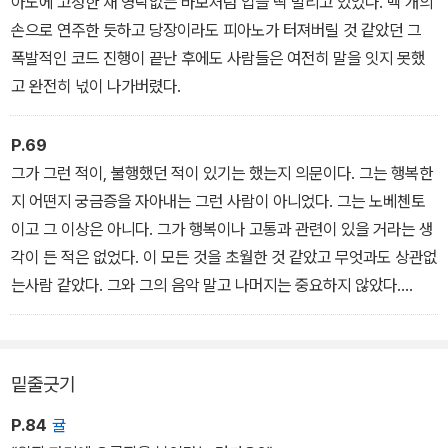
아노에 고정한 채 영락없는 바보처럼 입을 떡 벌리고 있었다. 백 개의
우리가 알던 바다를 원해요
손으로 연주한 듯하고 당장이라도 피아노가 터져버릴 것 같았던 그
고요하고
폭발적인 코드 진행이 끝난 후에도 사람들은 여전히 말을 잇지 못했
빛나며
고 완전히 넋이 나가버렸다.
수면 위로
날치가
P.69
날아다니는
그가 그런 적이, 불행했던 적이 있기는 했는지 의문이다. 그는 행복한
바다를 돌려주세요
지 어떤지 궁금증을 자아내는 그런 사람이 아니었다. 그는 노베첸토
이고 그 이상은 아니다. 그가 행복이나 고통과 관련이 있을 거라는 생
각이 든 적은 없었다. 이 모든 것을 초월한 것 같았고 무엇과도 상관없
는사람 같았다. 그와 그의 음악 말고 나머지는 중요하지 않았다.
“내가 불행할 거라는 생각은 마. 절대 그럴 일 없을 거야.” 그의 이 말
이 나를 당혹스럽게 했다.
밑줄긋기
P.84
귤