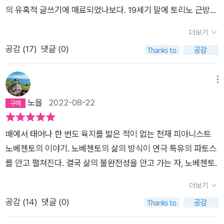
의 유혹적 글쓰기에 매료되었나보다. 19세기 말에 토리노 근방의
시골 진흙바닥 한 가운데에다 자동차 정비소를 세운 파르리 씨의
더보기
아들 울티모 파르리가 자동차가 아닌 ‘길’을 탐색하는 한 평생을
공감 (
17
)
댓글 (0)
그린 아름다운 소설 <이런 이야기>, 최상의 누에알을 얻기 위해
남프랑스에서 오스트리아를 거쳐 유라시아 대륙을 횡단하고 시
베리아 스텝지역과 바이칼 호를 지나 아무르 강을 따라 드디어 태
메뉴
평양과 만나면 여기서 다시 네덜란드 밀수꾼의 배를 타고 일본으
노을
2022-08-22
로 건너가 이시카와, 도야마, 나가타, 후쿠시마, 사라카와라에 도
착해 다시 배를 타야 도착하는 섬까지 일 년에 한 번 왕복을 해야
배에서 태어나 한 번도 육지를 밟은 적이 없는 천재 피아니스트
하는 역마살 낀 인간 에르베 종쿠르의 이야기인 <비단> 역시
노베첸토의 이야기. 노베첸토의 삶의 방식이 연극 특유의 파토스
‘길’이 중요한 매개물이었다. 이번에 읽은 <노베첸토>는 아예 부
를 안고 펼쳐진다. 결국 삶의 불완전성을 안고 가는 자, 노베첸토.
르주아 상류층부터 가난한 이민자들을 싣고 유럽과 아메리카를
왕복하는 배 버지니아 호에서 태어나 단 한 번도 배에서 내리지
더보기
않는 ‘대니 부드먼 TD 레몬 노베첸토’ 이야기 역시 평생을 ‘바
공감 (
14
)
댓글 (0)
다’라는 ‘길’ 또는 ‘물의 유동성’이란 운동이 중요한 배경으로 등