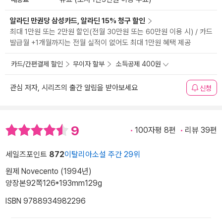
알라딘 만권당 삼성카드, 알라딘 15% 청구 할인
최대 1만원 또는 2만원 할인(전월 30만원 또는 60만원 이용 시) / 카드
발급월 +1개월까지는 전월 실적이 없어도 최대 1만원 혜택 제공
카드/간편결제 할인
무이자 할부
소득공제 400원
관심 저자, 시리즈의 출간 알림을 받아보세요
신청
9
100자평 8편
리뷰 39편
세일즈포인트
872
이탈리아소설 주간 29위
원제 Novecento (1994년)
양장본
92쪽
126*193mm
129g
ISBN 9788934982296