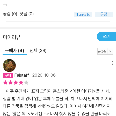
공감 (
0
)
댓글 (0)
쓰기
마이리뷰
구매자 (4)
전체 (39)
메뉴
Falstaff
2020-10-06
아주 우연하게 표지 그림이 촌스러운 <이런 이야기>를 사서,
정말 별 기대 없이 읽은 후에 무릎을 탁, 치고 나서 단박에 이이의
다른 작품을 검색해 <비단>도 읽었다. 이어서 여간해 선택하지
않는 ‘얇은 책’ <노베첸토> 마저 찾지 않을 수 없을 만큼 바리코