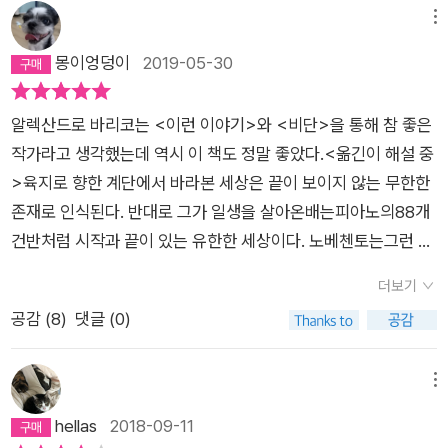
장한다. 왜 바르코는 자기 소설에서 이렇게 번번이 길에 집착할
메뉴
까, 또는 집착하는 것처럼 보일까. 혹시 길, 그것을 따라 걷거나
몽이엉덩이
2019-05-30
말을 타거나, 배나 차를 타고 가는 것이 인생을 살아가는 일과 비
슷해서 그런가? 그럴 수도 있고 아닐 수도 있겠지. 20세기가 시
작되는 1900년의 보스턴 항구. 승객들이 모두 내린 버지니아 호
알렉산드로 바리코는 <이런 이야기>와 <비단>을 통해 참 좋은
의 일등실 연회장 그랜드피아노 위에 푸른 색 잉크로 ‘TD 레
작가라고 생각했는데 역시 이 책도 정말 좋았다.<옮긴이 해설 중
몬’이라고 인쇄된 상자 안에 이제 낳은 지 열흘이나 됐을까 한 갓
>육지로 향한 계단에서 바라본 세상은 끝이 보이지 않는 무한한
난 사내아이가 울지도 않고 눈을 똘망똘망하게 뜨고 누워 있는 것
존재로 인식된다. 반대로 그가 일생을 살아온배는피아노의88개
을 필라델피아 출신의 엄청난 거구 흑인인 대니 부드먼이 발견해
건반처럼 시작과 끝이 있는 유한한 세상이다. 노베첸토는그런 유
마치 자신의 아이처럼 키우기로 결심을 한다. 누구의 아이일까?
한한 세상에서 유한한 건반으로 무한한 음악을 연주했다. 그러
더보기
1900년, 유럽에서 밀려드는 가난하고 임신한 엄마가 악취가 코
나 무한한공간에서 그의 음악은 더 이상 무한한 존재가 될 수 없
공감 (
8
)
댓글 (0)
를 찌르는 삼등 객실 안에서 낳기는 낳았지만 낯선 땅에서 도무지
다는 것을 안다. 음악은 그에게 실존과 깊은 관련이 있다. 그의 피
키울 엄두가 나지 않아서 아이를 상자에 담아, 누가 데려가 키우
아니스트로서의 재능은 배에서만 발휘되며 음악은 성공이나 경
더라도 이왕이면 부잣집 마나님이 키우라고 일등실 전용 연회장
쟁의 도구가 아닌삶의 이유이다.음악은 그가 살아보지 못한 삶
메뉴
의 피아노 위에 올려놓았을 터. 선원 노릇 일박이일 하는 게 아니
을 살게 해준다. 음악을 통해 가보지 못한 곳을 가고 맡지 못한 향
hellas
2018-09-11
라서 그 정도는 일반 상식이지만 대니 부드먼이 직접 아이를 발견
과냄새를 맡는다. 노베첸토는 음악으로 이룰 수 없는 욕망을 길들