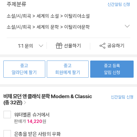
주제분류
신간알림 신청
소설/시/희곡
>
세계의 소설
>
이탈리아소설
소설/시/희곡
>
세계의 문학
>
이탈리아문학
선물하기
공유하기
중고
중고
중고 등록
알라딘에 팔기
회원에게 팔기
알림 신청
비채 모던 앤 클래식 문학 Modern & Classic
신간알림 신청
(총 32권)
워터멜론 슈거에서
판매가
14,220
원
은총을 받은 사람의 우화