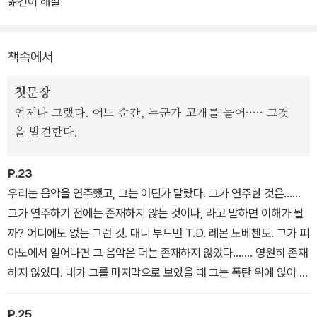
옮긴이 해설
다. 88개의 유한한 건반으로 무한한 음악을 연주하는 일. 훗날 빅토
리아 호가 전쟁으로 망가져 바다 한가운데에서 폭파될 때조차 그는
책속에서
배를 떠나지 않으려 한다.
첫문장
언제나 그랬다. 어느 순간, 누군가 고개를 들어····· 그것
을 발견한다.
P.23
우리는 음악을 연주했고, 그는 어딘가 달랐다. 그가 연주한 것은……
그가 연주하기 전에는 존재하지 않는 것이다, 라고 말하면 이해가 될
까? 어디에도 없는 그런 것. 대니 부드먼 T.D. 레몬 노베첸토. 그가 피
아노에서 일어나면 그 음악은 더는 존재하지 않았다……. 영원히 존재
하지 않았다. 내가 그를 마지막으로 보았을 때 그는 폭탄 위에 앉아 있
었다. 진짜로. 어마어마한 다이너마이트 더미 위에 앉아 있었다.
P.25