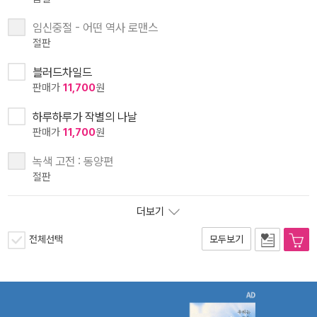
임신중절 - 어떤 역사 로맨스
절판
블러드차일드
판매가
11,700
원
하루하루가 작별의 나날
판매가
11,700
원
녹색 고전 : 동양편
절판
더보기
전체선택
모두보기