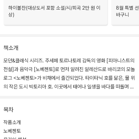
하이볼잔(대상도서 포함 소설/시/희곡 2만 원 이
8월 특별 선
상)
바구니
책소개
모던&클래식 시리즈. 주세페 토르나토레 감독의 영화 [피아니스트의
전설]과 음악극 [노베첸토]로 먼저 알려진 알레산드로 바리코의 모놀
로그 <노베첸토>가 비채에서 출간되었다. 타이타닉 호를 닮은, 물 위
의 작은 도시 빅토리아 호. 이곳에서 태어나 일생을 바다를 떠돌며 연
주한 천재 피아니스트가 있다. 단 한 번도 육지를 밟은 적 없어 '세상
에 존재하지 않는' 사람인 그는 '존재한 적 없는 음악을 연주하는' 피
목차
아니스트로 이름을 떨친다.
작품소개
그럼에도 육지로 나아가 넓은 세상을 만나는 대신 꼭 2000명만큼의
노베첸토
세상을 접하며 살아가기로 결심한 그는 자신의 삶을 이렇게 정의한