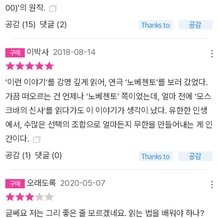
00)‘의 원작.
공감 (
15
)
댓글 (2)
이박사
2018-08-14
메뉴
‘이런 이야기‘를 감명 깊게 읽어, 연극 ‘노베첸토‘를 보러 갔었다.
가끔 떠오르는 건 언제나 ‘노베첸토‘ 쪽이었는데, 얼마 전에 ‘모스
크바의 신사‘를 읽다가도 이 이야기가 생각이 났다. 유한한 인생
에서, 수많은 선택의 조합으로 얼마든지 무한을 만들어내는 게 인
간이다.
공감 (
1
)
댓글 (0)
오래도록
2020-05-07
메뉴
글쎄요 저는 그리 좋은 줄 모르겠네요. 읽는 법을 배워야 하나?