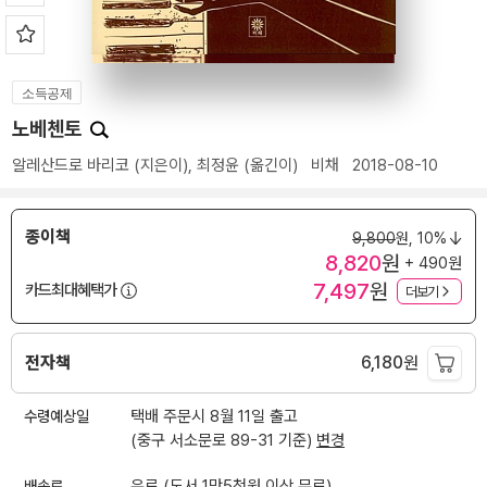
소득공제
노베첸토
알레산드로 바리코
(지은이),
최정윤
(옮긴이)
비채
2018-08-10
종이책
9,800
원,
10%
8,820
원
+ 490원
7,497
원
카드최대혜택가
더보기
전자책
6,180
원
수령예상일
택배 주문시 8월 11일 출고
(중구 서소문로 89-31 기준)
변경
배송료
유료 (도서 1만5천원 이상 무료)