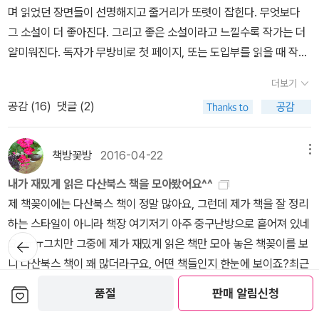
대한 보증은 사실상 소설 그 어디에도 없다. 그러므로 가능한 것은 그
가정하자. 만약에 당신이 왜, 라고 되묻는다면 이렇게 대답하겠다 . '
설 안에서는 밝혀질 수 없다는 말이다. 그럼에도 불구하고, 괴델의 불
며 읽었던 장면들이 선명해지고 줄거리가 또렷이 잡힌다. 무엇보다
은 아예 듣지도 않고, 화재 훈련 때마다 투덜거리는 내 모습이 떠올랐
은 곳, 더 깊은 곳으로. 어린 시절에 구경하듯 목격한 두 아이가 헤엄
저 막연한 추정 뿐인데 이것은 또한 '내 말 좀 들어 봐'에서 세 인물이
이 글은 에이드리언이 오이디푸스라는 가정 하에서 전개되는 글이오
완전성 원리가 던져주는 빛은.. 그러한 한계 속에서도 수학과 논리를
그 소설이 더 좋아진다. 그리고 좋은 소설이라고 느낄수록 작가는 더
다. 혹시 세월호가 무리한 출항을 감행하고 과속까지 하게된건. 매일
쳐 사라져간 장면과 아내 애나의 암투병, 결국 병원 침상에서 마감하
보여줬던 모습과 그대로 판박이가 아닌가! 그러므로 반스는 우리가
! ' 희랍어로 Oida가 ' 알다 ' 라는 뜻이니, 오이디푸스는 ' 퉁퉁 부은
펼쳐 나갈 수 있다는 것이다.
그건 이중의 의미를 지닌다. 한 사람의
얄미워진다. 독자가 무방비로 첫 페이지, 또는 도입부를 읽을 때 작가
같이 '빨리빨리' 정신없이 살아가는 나같은 사람들 때문은 아닐까. 모
는 삶.맥스는 아내의 마지막을 목격하지 못한다. 그 시각 바다에 있었
알았다는 것 또한 단순한 오해일 수 있으며 우리의 시도 역시 앤서니
발 ' 이라는 뜻도 있지만 ' 많이 아는 사람 ' 이라는 뜻도 있다는 사실을
평생을 CCTV나 기타 등등의 기술을 이용해 전부 기록한다고 해도
는 쫌쫌한 시공의 그물을 그 안에 다 부려 놓았기 때문이다. '소설은
두가 조금만 더 여유있게 살았더라면 달라졌을까. 그리고 혹시 내가
기 때문에.소설과 무관하게 엉뚱하게 두 장면을 떠올리며, 만일 죽음
처럼 실패할 것임을 미리 암시하는 것이나 마찬가지다. 결국 소설에
상기하면 억지로 짜맞춘 느낌은 들지 않을 것이다. 이 가설은 100%
더보기
그 사람에 대해 이렇다. 라고 말할 수 없는 영역이 있다는 것이다. 물
등장인물이 시간을 거쳐 형성되어 가는 것이니까' 이런 류의 문장들
이리도 분노했던 것은 '나는 잘못이 없다'는 마음 속 한켠의 안도감 때
을 맞이하는 순간을 선택할 수 있다면 병으로 병원 응급실이나 중환
자리잡은 공백은 바로 독자에게 그와 같은 체험을 가져다 주려는 의
추론이지만 내가 보기엔 줄리언 반스'는 이 작품을 쓸 때 << 오이디
론 그럼에도 불구하고 사람은 살아야 하고 관계를 맺어야 한다는 것.
공감 (
16
)
댓글 (2)
이 <예감은 틀리지 않는다>에 종종 나온다. 읽다가 문득 멈추어 생각
문은 아니었을까. 정부나 선장에게 책임을 전가해 나는 그 어떤 책임
자실에서 마감하는 마지막은 꿈꾸고 싶지 않다. 내가 꿈꿨던 마지막
도이기도 한 것이다. 어쩌면 이 모든 것은 결국 삶이 본질로서 가지고
푸스 왕 >> 을 염두에 두었던 것 같다. 아님 말고 ! 이 작품에서 토니
또 하나는 이런 것. 현대 소설의 모든 것이라고 말해도 과히 틀리지 않
하게 되거나, 아, 이런 표현 하며 감탄한다. 어떤 갑갑함, 숨을 쉬기에
으로부터 회피하고 싶었던 것은 아닐까. 역설적이게도 세월호 사고를
도 바다였는데 ... 뭐든 장담하지 않아야 한다. 2005년 줄리언 반스
있는 모호성을 독자인 우리도 받아들이게끔 하기 위한 일종의 준비작
가 에이드리언에게 보낸 저주의 편지는 신탁 : 신이 사람을 매개자로
은 리얼리즘. 그 한계는 분명하지만 그럼에도 불구하고 리얼리즘 소
느끼는 일상적인 모호함 같은 것들을 해결하거나, 나 말고 너도?라는
책방꽃방
2016-04-22
메뉴
지켜보며 미어졌던 내 가슴이 나에게도 책임이 있다는, 나도 사슬에
는 [용감한 친구들](원제는 아서와 조지)로 가즈오 이시구로는 [나를
업인지도 모른다. 이는 무엇보다 소설에 나오는 세 가지의 죽음이 다
하여 그의 뜻을 나타내거나 인간의 물음에 대답하는 일 에 해당된다.
설을 써 나갈 수 있고 써 나가야 한다는 점. 다만, 그 한계는 분명히 인
공감을 느끼고 싶어 문학을 읽는다. 적어도 나는. 그렇지 않나..답을
엮여 있다는 사실을 알려주었다. 그들과 대한민국이라는 같은 공동체
보내지마]로 각각 후보에 올랐던 모양이다. 스코틀랜드 작가 알리 스
들 어떤 역할을 하는지 보게되면 명확해진다. 소설에서의 죽음은 한
그러니까 토니'라는 인물은 신의 신탁을 에이드리언(오이디푸스) 에
내가 재밌게 읽은 다산북스 책을 모아봤어요^^
식한 상태에서 작품을 완성해 나가야 한다는 것. 반스가 말하고 싶어
찾기 위해 읽지는 않지만 답 같은 문장들이 종종 등장해주는 이런 류
에 속한다는 이유 하나만으로도. 3.1415926535897932384
미스는 내겐 낯선 작가라서 잘 모르겠다.줄리언 반스는 [예감은 틀리
결같은 작용을 한다. 즉 일단 사람들로 하여금 과거 속에 묻혀진 진실
게 전달하는 우편배달부'이다. << 오이디푸스 왕 >> 에서는 신탁 내
제 책꽂이에는 다산북스 책이 정말 많아요, 그런데 제가 책을 잘 정리
한 어떤 것은 이런 것이 아니었을까 짐작해 본다.
4.
소설의 전체 구
의 소설들을 읽으며 마음이 단단해지고 숨이 쉬어진다. 왜인가. 그게
6… 우리가 보통 3.14라고 부르는 파이는. 우리가 이해할 수 없어 무
지 않는다]로 2011년에 맨부커상을 탄다. 만일 [플로베르 앵무새]라
을 찾도록 끌어들이지만 결국엔 오로지 그 죽어버린 자들만이 진실을
용이 오, 오오 ! 아들이 아버지를 죽이고 어머니와 동침할지어다 풍으
하는 스타일이 아니라 책장 여기저기 아주 중구난방으로 흩어져 있네
조를 더 단순히 말하자면 이런 것일지도 모르겠다. 자기 보존 능력이
무엇인지 몰라 여기저기 흐트려놓은 감정의 찌꺼기들을 차분히 수습
의미한, 아니 무의미해 보이는 무한한 숫자들의 연속이다. 세월호에
든지, [남아있는 나날]이 그해 [바다]와 붙었다면 수상내역이 달라지
소유하고 있음을 인정하도록 만드는 것이다. 그러니까 이는 종국적이
로 고상한 어투를 사용했지만 << 예감은 틀리지 않는다 >> 에서 신
뒤로가
요, ㅠㅠ그치만 그중에 제가 재밌게 읽은 책만 모아 놓은 책꽂이를 보
있다는 토니의 자기 진술과 요점을 파악하지 못한다는 제3자가 토니
해주는 이런 사유들. 그리고 삶 그 자체가 문학이다라고 느끼게 해주
기
대한 내 책임도 아마 저 소수점 한참 뒤에 있는 숫자 하나만큼 미미할
지 않았을까? 그리고 묻는다. 이 소설들이 100년 200년이 흐른 뒤
고도 명확한 진실은 오로지 죽음만이 가질 수 있다는 의미이기도 하
탁 내용은 현대 작품답게 욕이 팔 할이다. 이 작품을 << 오이디푸스
니 다산북스 책이 꽤 많더라구요, 어떤 책들인지 한눈에 보이죠?최근
에게 충고했던 말 간의 간극. 또한 제3자가 토니에게 충고했다는 ‘요
는 스토리. 그리고. 마지막으로 하는 일은 작가 캐기이다. 뭐야 이런
지 모른다. 이 세상에서 내가 바꿀 수 있는 파이의 크기 역시 딱 그만
에도 여전히 읽힐까. 많은 독서인들의 서가에 꽂혀 있을까. 그런 소설
다. 아마도 소설의 원제인 'THE SENSE OF ENDING' 역시도 바
왕 >> 을 새로운 스타일로 각색한 소설이라고 가정했을 때 에이드리
에 읽은 할머니가 미안하다고 전해달랬어요 까지!요 근래 감동적으로
점을 파악하지 못한다.’는 말. 그 말 또한 진짜로 제3자가 한 말인지
보관함담기
글을 쓴 사람. 누구야? 대체. 이런 기분으로 작가를 검색한다. 줄리언
품절
판매 알림신청
큼일지도. 하지만 우리가 가진 보잘것 없는 이 사슬 하나가 나비효과
일까. 2017년 1월 9일한차례 완독 후 다시 읽어가고 있는데 이 소설
로 이것을 암시하는 게 아닐까 싶다. 인간은 생의 종말을 향해 나아
언과 베로니카 사이에는 근친 관계'가 성립되어야 한다. 서로 좋아하
읽은 책,지난해 읽은 오베라는 남자 책과 한쌍을 이루는 책이에요, 이
아닌지. 그 부분까지 생각한 간극. 이 간극들의 집합(무한을 포함한
반스. 아, 남자였구나. 하지만 정말 자기 이름 같이 생겼네. 이런 말을
더보기
의 시작일런지도 모른다. 어쩌면 끔찍한 사고를 향해 쌓여가는 수많
은 순서가 묘하게 배열되어 있다는 생각이 들었다. 맥스를 어떻게 이