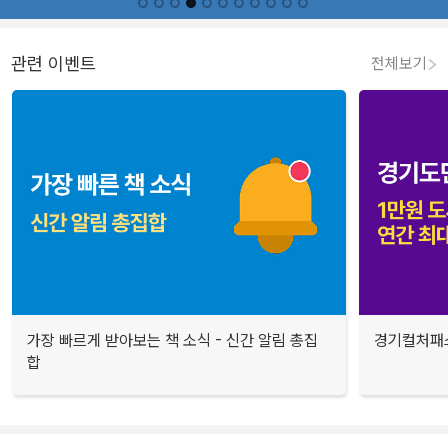
관련 이벤트
전체보기
가장 빠르게 받아보는 책 소식 - 신간 알림 총집
경기컬처패스
합