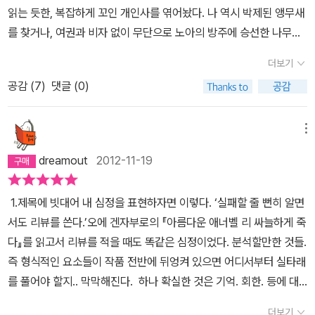
가능하지 않을까? 이러한 생각이 작품으로 형상화 된 것이바로 이 소
내용이었다. 문장 하나하나 예의를 갖춘 편지였다. 1인칭 화자인 토니
읽는 듯한, 복잡하게 꼬인 개인사를 엮어놨다. 나 역시 박제된 앵무새
지르며 기쁨을 나누는 그 순간을 내 글재주로는 표현할 길이 없다. 이
설 '예감은 틀리지 않는다'이다. 말하자면 이 작품은 그동안 해왔던
는 소설 1부에서 그때 자신이 보낸 답장을 기억해 낸다. 그는 자신이
를 찾거나, 여권과 비자 없이 무단으로 노아의 방주에 승선한 나무좀
제 와서 생각해보면 내가 그 골에 기여한 것이라곤 참으로 미미한 수
것의 집대성이라 할만하다. 무엇보다 이 책에 나오는 세 가지의 죽음
쓴 답장을 다음과 같이 기억하고 있다. ' 이십일일자로 온 자네의 서신
벌레, 비슷한, 기존의 뭔가에 관한 새로운 시각을 기대했다가 재미있
준이다. 공이 내 발에 닿기 전에 팀 동료의 완벽한 드리블과 어시스트
은 이 작품이 가진 이러한 성격을 은연중에 드러내고 있다. 일단 주인
을 수령하면서, 본인은 모든 것을 유쾌하고 즐겁게 받아들이고 있음
더보기
게도 40여년 만에 만난 옛 애인과의 재회를 다루었다. 다른 사람도
가 있었고, 그 전에 상대팀에게서 공을 빼앗은 또다른 동료가 있었으
공의 60년대 학창시절에 나오는 동급생 '롭슨'의 죽음은 '메트로랜
을 명시하고자 상찬과 기원을 간절한 마음으로 바치네. 벗이여. ( 77
공감 (
7
)
댓글 (0)
아닌 줄리언 반스가. <플로베르...> <10 1/2장...>의 작가가 말이다.
며, 그보다 전에 상대팀이 패스 미스를 하게 만든 압박을 포함해, 경기
드'에서 단절되어 죽어버린 60년대의 과거를 의미한다. 또한 베로니
쪽 ) ' 이 정도면 애인을 빼앗은 친구에 대한 답장치고는 예의바르다.
이래서 소설가의 변신은 무죄. 근데 참 독후감 쓰기 힘든 책이다. 대개
시작 순간부터 계속된 열한명의 끝없는 움직임 그리고 경기장 밖에서
카의 어머니의 죽음은 '플로베르의 앵무새'에서의 아내의 죽음을 의미
하지만 2부에서 실제로 복원된 편지'는 그가 기억했던 내용과는 정반
이런 책은 마지막 결론을 처음부터 염두에 두고 썼다는 내 의심을 받
메뉴
의 외침이 상대편 골대를 두드리고 두들겨 만든 골이니 말이다. <예
한다. 그것은 모두 죽음이 과거의 진실을 찾기 위한 노력을 낳게 한다
대였다. 화가 난 토니는 온갖 악담을 편지 속에 담는다. ' 언니, 나 마
는다. 이 책도 포함해서. 그러니 (20세기말, 21세기 초엽의) 막강한
감은 틀리지 않는다>를 쓴 줄리언 반스는 이를 'Chain of Individual
는 점에서 더욱 긴밀한 연관성을 가진다. 마지막으로 에이드리언 핀
음에 안 들죠 ? ' 라고 말하자 어디서 반말이니, 라고 반격하는 모양
dreamout
2012-11-19
무공을 자랑하는 세계적인 작가가 마음먹고 마지막 장면을 꼬불쳐두
Responsibilities'라고 한다. 어떤 일이 발생하게 된 배경엔 어떤 한
의 죽음은 '내 말 좀 들어 봐'에서의 결국엔 질리언과 결별하게 되는
새'다. 에이드리언에게, 아니 에이드리언과 베로니카에게.(베로니
고 소설의 앞부분에서 독자들이 좀 엉뚱한 방향으로 생각하게 하기
사람의 책임이 아니라 '각자의 책임이라는 연쇄 사슬'이 이어져 있다
올리버 그대로이다. 에이드리언은 일기를 통해 앤서니를 분석하는데
카, 개같은 년. 잘 지냈나 ? 너도 함께 이 편지를 읽도록)........그러니,
1.제목에 빗대어 내 심정을 표현하자면 이렇다. ‘실패할 줄 뻔히 알면
위해 현란한 장면들을 배치해놨으니, 나중에 결론을 발견할 때의 미
고 본 것이다. 맥주잔 안에 불안하게 떠 있는 소주잔을 모두가 조금씩
그것은 올리버가 내내 스튜어트를 분석했던 것과 또한 이어진다. 이
베로니카, 에이드리언의 새끼손가락만한 자지에 듀렉스를 끼워줄 때
서도 리뷰를 쓴다.’오에 겐자부로의 『아름다운 애너벨 리 싸늘하게 죽
묘한 '아, 속았다!' 하는 느낌, 그걸 어떻게 설명할 수 있으랴. 1960년
채워가듯. 누군가 (때론 의도치않게) 시작한 그 사슬을, 또다른 누군
렇게 '예감은 틀리지 않는다'는 이 작품이 천착하고 있는 주제를 가지
마다 빈틈없이 잘 씌우려무나. 아, 아직 그 단계까지는 안 갔으려나 ?
다』를 읽고서 리뷰를 적을 때도 똑같은 심정이었다. 분석할만한 것들.
대 말의 영국. 당시에 고교와 대학을 다녔던 젊은이들. 그러나 이들은
가가 이어서 연결하고, 또다른 누군가가 계속해서 연결해 나간다. 결
고 작가가 밟아왔던 단계를 하나 하나 모두 다시 담고 있다. 해서 마치
....... 썩을, 그 여자는 만사를 제멋대로 휘둘러야 성에 차는 종자라서
즉 형식적인 요소들이 작품 전반에 뒤엉켜 있으면 어디서부터 실타래
60년대 젊은이들이 적극적으로 추구하기 시작했던 자유와 평화, 그
국 소주잔이 가라앉으면 마지막 사람에게 벌주를 몰아주듯, 우리는
이 작품은 그 모든 여정을 거쳐 다다르게 된 어떤 결론처럼도 보인
....... 너희에게 계절 인사를 보낸다. 그리고 기원컨대 너희의 관절과
를 풀어야 할지.. 막막해진다.
하나 확실한 것은 기억. 회한. 등에 대
리고 프리섹스를 제대로 수용하지 못한 채 젊음을, 작은 의미로, 낭비
마지막 사슬을 채운 이에게 책임을 전가하고 손가락질한다. 세월호
다. 그렇다면 결국 반스가 다다르게 된 종착지는 무엇일까? 그것은
성유를 바른 머리통에 산성비가 쏟아지기를. 토니 말 그대로 토니가
한 얘기는 더 이상 할 것이 없다는 거다.
2.작가가 처음에 얘기하듯
했다. 화자 '나' 토니 웹스터가 베로니카란 귀여운 이름의 학생과 연애
더보기
가 침몰했다. 수많은 단원고 교사와 학생들이 숨졌다.정부는 사고의