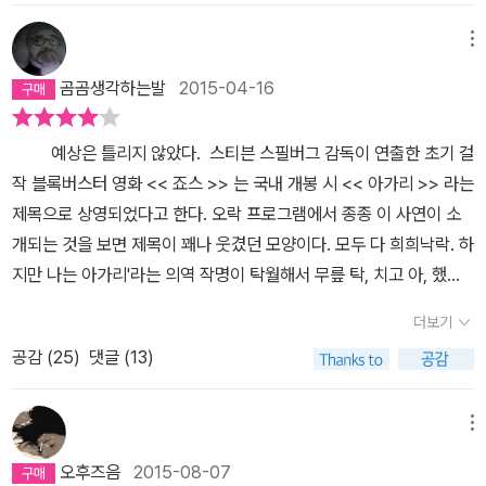
은 나와 주변의 시선에도 아랑곳하지 않았으며, 몇 년 뒤에는 결혼까
을 극명하게 드러낸다. 그러나 그와 동시에 인간적인 위트와 깊은 회
지 하여 또다시 충격과 증오를 안겨주었다. 그 시절 나는 매일같이 거
메뉴
한을 통해, 궁극의 휴머니즘으로 그것을 감싸안는다. 비수처럼 아픈
울 앞에 서서 온갖 저주를 퍼부었던 게 기억 난다. 그로부터 3년 뒤,
성찰과 자조가 전하는 묘한 치유력에는 읽는 이로 하여금 자신의 지
곰곰생각하는발
2015-04-16
지인들이 그들의 이혼 소식을 들려주었다. 여자 쪽의 바람이었고, 그
나온 시간과 다가올 미래를 납득하고 살아가게 하는 힘이 있다. 이 작
내막은 여기에 담지 못할 만큼 추잡한 것이었다. 나는 수년간의 저주
품이 부커상을 둘러싼 크고 작은 논란을 단순에 종식시킨 것도 바로
예상은 틀리지 않았다. ​스티븐 스필버그 감독이 연출한 초기 걸
가 이루어진 기쁨에서 오는 복잡 미묘함을 꽤 오랫동안 느껴야 했다.​
그런 점에서일 것이다. 길이나 가독성의 문제가 문학이냐 아니냐를
작 블록버스터 영화 << 죠스 >> 는 국내 개봉 시 << 아가리 >> 라는
평소 사적인 이야기를 잘 하지 않는 편이나, 너무 내 것과 비슷하여 말
판단할 기준이 될 수 없듯, 반드시 문학상을 수상했다고 하여 역사에
제목으로 상영되었다고 한다. 오락 프로그램에서 종종 이 사연이 소
하지 않을 수가 없는 작품을 읽었다. 반스 행님의 대표작인 <예감은
길이 남을 고전으로 자리 잡는 것은 아니다. 그러나 ‘가독성’이라는 말
개되는 것을 보면 제목이 꽤나 웃겼던 모양이다. 모두 다 희희낙락. 하
틀리지 않는다>는, 오래 묵혀둔 내 기억의 파편들을 사정없이 끄집어
로 문단을 떠들썩하게 했던 맨부커상 심사위원장 스텔라 리밍턴은 맨
지만 나는 아가리'라는 의역 작명이 탁월해서 무릎 탁, 치고 아, 했
내어 이 야심한 밤에 나를 뒤숭숭하게 만들었다. 간단히 요약하자면
부커상 시상식장에서 다음과 같이 단언했다. “『예감은 틀리지 않는
다. 반복해서 말하지만 당신이 우, 할 때 나는 오, 했고, 워, 할 때 와,
주인공의 전 여자친구 V가 절친과 사귀게 되자 이들에게 저주의 편지
다』는 영문학의 고전이 될 것이다. 두 번 세 번 거듭해 읽을 수 있는
더보기
했다. B급 영화'라면 제목 또한 B급스럽게 달아야 맛이 난다. 번역
를 아주 정성스레 써주었던 것이다. 이후 영문을 모르는 절친의 자살
작품은 많지 않다. 그러나 이 소설은 읽을 때마다 새로운 깊이를 드러
공감 (
25
)
댓글 (13)
작업이 오리지날에 충실해야 되는 것은 맞지만 직역 작명이 반드시
소식이 들려오고, 그렇게 40년이 지나버린다. 이제 노인이 된 주인공
낸다.”
최선'이라고 말할 수 있을까 ? 의역'이라고 해서 무조건 나쁘다고 말
앞으로 V의 엄마가 남긴 소정의 돈과 절친의 일기장이 상속된다. 그
할 수는 없는 노릇이다. 재치 있는 의역 작명은 원제목을 한글 독음 그
메뉴
러나 V는 절친의 일기장을 가로채어 절대 넘겨주지 않는다. 하여 토
대로 제목으로 차용하는 작품'보다 낫다. ​한글 독음 표기 제목 가운데
니는 V와 연락하고 만남을 가지지만, 그럴수록 돌아오는 것은 ‘여전
오후즈음
2015-08-07