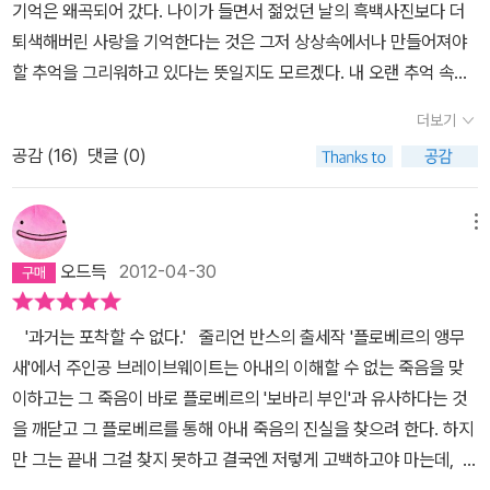
이 보다 시적'이다. 이 제목은 예술 영화와 궁합이 잘 맞는다. 제목을
기억은 왜곡되어 갔다. 나이가 들면서 젊었던 날의 흑백사진보다 더
가지 않는가. 예를 들면, 기억이란 사건과 시간을 합친 것과 동등하다
의 연애가 잘되지 않을 것이라는 것을 느낄 수 있는 부분이 많다. 무엇
무조건 근사하게 작명한다고 반드시 좋은 결과를 얻는 것은 아니다.
퇴색해버린 사랑을 기억한다는 것은 그저 상상속에서나 만들어져야
고. ...또한 시간이 정착제 역할을 하는 게 아니라, 용해제에 가깝다는
보다 나도 여자이지만 베로니카의 그 도도하면서 알 수 없는 행동을
코미디는 코미디 장르에 맞는 작명이 필요하다. < 황새의 멈추어선
할 추억을 그리워하고 있다는 뜻일지도 모르겠다. 내 오랜 추억 속에
사실을 우리는 명백히 알아야만 한다. 그러나 이렇게 믿는다 한들 뭔
이해하기가 어렵다. 자신의 취향과 다른 토니의 음악 컬렉션에 뭐 그
걸음 > 을 흉내 낸다고 죠스를 < 상어의 앙다문 입술, 앙! > 따위로 제
있던 주인공의 얼굴조차도 희미해져 갈 만큼의 시간이 흐른 어느 날
가가 편리해지지도 않고, 뭔가에 소용이 되는 것도 아니다. 인생을 순
런 얼굴을 할 것까지야. 그 여자 참, 고상한척 한다는 생각에 사실 나
더보기
목을 달 수는 없는 노릇이 아닌가 ? 의역 제목 가운데 최악은 제니퍼
그와의 갑작스런 조우에 이미 그 주인공은 나의 추억과는 너무나 많
탄하게 살아가는 데는 아무 도움이 안 된다. 그래서 우리는 그 사실을
는 베로니카가 마음에 안 들었다. 둘의 연애가 달콤하지도 않고 오로
린치 감독이 연출한 엽기 컬트 영화 << 'Boxing Helena >> 이다.
공감 (
16
)
댓글 (0)
은 세월의 거리를 두고 있음을 인정할 수 밖에 없었을 때 나의 기억이
무시해버린다.111p - 112p​이혼하고도 종종 토니를 만나주는 전처에
지 토니는 베로니카와 더 깊은 관계만을 원하는것 같아 남자가 원하
헬레나를 (죽여서) 상자 속에 (구겨) 넣기'라는 뜻인데 놀랍게도 국
라는 것은, 또 나의 아름답기까지 했던 추억들이란 얼마나 많이 왜곡
게 사정을 말해본다. 전처는 자신을 명쾌한 여자로, V는 미스터리한
는 연애는 뭐 이런 것뿐인가 싶어 따분해질 쯤 토니는 베로니카와 헤
내에서는 영화 내용과는 전혀 다른 << 남자가 여자를 사랑할 때 >
되어 있는지를 쉬이 느낄 수 있었다.
결국, 기억하게 되는 것은, 실
여자로 분류하였다. 그리고 남자들은 어느 한쪽의 매력에 빠진다고
메뉴
어졌다. 그런 상실감을 털어내기 위해 미국으로 떠난 영국 청년 토니
> 라는 제목으로 소개되었다. 로맨스 영화인 줄 알고 봤다가는 낙담
제로 본 것과 언제나 똑같지 않은 법이다. 이 책은 1인칭시점으로 전
했다. 명쾌함을 골랐던 주인공은 뒤늦게 미스터리에 끌리는 중이었
는 방랑을 하며 돌아오니 그의 친구인 에이드리언의 자살 소식을 듣
오드득
2012-04-30
사 가서 공염불하기 딱이다. 낙담하기 일쑤라는 소리'다. 달달한 푸딩
개되는 주인공 ‘토니’의 이야기이다. 예순이 넘어서야 알게 된 진실,
다. 어느새 일기장을 돌려받는 문제보다 V의 환심을 사고 자신에 대
는다. ​​​룸메이트들이 모두 떠난 주말 혼자 욕조에 물을 받고 동맥을 끊
을 시켰더니 새빨간 사천 짬뽕이 배달되어 온 경우라고나 할까. 줄리
그것을 추적해가는 과정 속에서 자신의 기억이 얼마나 많이 왜곡 되
한 인식을 바로잡으려는 일에 몰두하는 토니. 그래서 계속 차갑게 구
었다. 그것도 정확하게 죽을 수 있기 위해서 사선으로 그었다는 친구
'과거는 포착할 수 없다.' 줄리언 반스의 출세작 '플로베르의 앵무
안 반스 소설 << 예감은 틀리지 않는다 >> 는 원제가 ' THE SEN
어 있는지를 깨닫기까지 주인공이 읊조리는 이야기들은 삶의 진실과
는 V의 태도는 관심 밖이었고, 오로지 자신의 목적에만 매달리고 있
들의 얘기에 토니는 그냥 그의 죽음이 주변에서 말하는 것처럼 너무
새'에서 주인공 브레이브웨이트는 아내의 이해할 수 없는 죽음을 맞
SE OF AN ENDING ' 이다. 쉬운 단어로 이루어진 제목인데 막상
거짓의 잣대에 던지는 날카롭고 에누리 없는 시선이다. 이야기의 시
었다. 사실 그녀의 태도는 예나 지금이나 한결같았다. 언제나 비밀스
똑똑해서 그랬다고만 생각했지 전혀 자신과 연관이 있었을지 모른다
이하고는 그 죽음이 바로 플로베르의 '보바리 부인'과 유사하다는 것
떠오르는 글감이 없다. 번역가는 ' 결말의 느낌 ' 정도로 직역하던데
작은 누구나 한번쯤 지나온 시기- 어른들보다 더 삶을 확실하게 포착
런 구석이 있었고, 좀처럼 답을 알려주지 않았으며, 수준을 따라오지
는 추측은 하지 않는다. 물론 그가 미국으로 떠나기 전에 에이드리언
을 깨닫고 그 플로베르를 통해 아내 죽음의 진실을 찾으려 한다. 하지
내용과 연관지어 살펴보면 THE SENSE OF AN ENDING 는 비로
한 착각속에서 진실과 도덕과 예술에 탐닉하며 적어도 어른보다는 낫
못하는 토니를 경멸하였다. 그런 V의 성격을 알고 있기에 별 대수롭
은 토니에게 편지를 보냈었다. 자신이 헤어진 베로니카와 사귀겠다
만 그는 끝내 그걸 찾지 못하고 결국엔 저렇게 고백하고야 마는데, 특
소 ' 뒤늦게 감을 잡다 ' 라는 뉘앙스가 숨겨져 있다. 터널은 끝에 가서
다는 '허세'를 부리는 그런 시기-에 만난 친구들의 이야기부터 시작한
지 않아 했으나, 여전히 감을 못 잡는다는 핀잔을 듣다 보니 내가 알던
고. 그때 토니는 불안한 청춘이 가진 모든 에너지를 담아 답장을 보냈