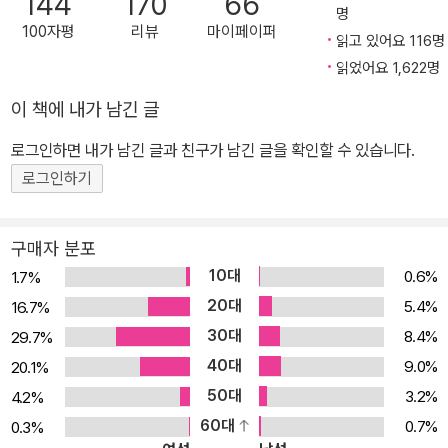
144
170
66
명
고 그냥 숭배하는 게 아니라”라고 덧붙였다. 그러자 일군의 작가들과
100자평
리뷰
마이페이퍼
읽고 있어요 116명
평론가, 문학 에이전트들이 벌떼처럼 들고 일어났다. 전년도 심사위
읽었어요 1,622명
원장이자 시인인 앤드루 모션은 올해 심사위원들이 문학을 ‘단순
화’했고, “고급문학과 가독성 있는 책이라는 가짜 경계를 만들었
이 책에 내가 남긴 글
다”고 비판했다. 소설가 저넷 윈터슨은 <가디언> 지의 칼럼에 “일상
로그인하면 내가 남긴 글과 친구가 남긴 글을 확인할 수 있습니다.
의 재미를 위해 존재하는 재미난 읽을거리들은 많다. 그러나 그것들
로그인하기
을 문학이라 할 수는 없다. (그것이 문학이 되기 위해서는) 하나의 테
스트를 거쳐야 한다. ‘과연 작가의 언어적 역량이 독자의 사고와 감각
을 넓힐 수 있는가’ 하는 것.”이라는 글을 실었다. 이 논란은 한동안 가
구매자 분포
라앉지 않았고, 심지어 영미의 몇몇 소설가와 문학 에이전트 등이 모
10대
0.6%
1.7%
여 새로운 문학상 제정을 발표하기에 이른다. 한편, 반격도 만만치 않
20대
5.4%
16.7%
았다. 소설가인 그레이엄 조이스는 “‘문학이 사람들이 희망하는 것을
30대
8.4%
29.7%
바꾸게 하려면, 먼저 높은 산에서 내려와 사람들에게 말을 걸어야 할
40대
9.0%
20.1%
것”이라고 응수했고, 후원사인 부커 사의 문학상 감독관 아이언 트레
50대
3.2%
4.2%
윈은 “재정 당시(1969년)부터 지금까지 모토는 하나다. ‘심사위원들
60대
0.7%
0.3%
의 눈으로 보았을 때 최고의 작품을 뽑는 것”이라고 밝혔다. 하지만