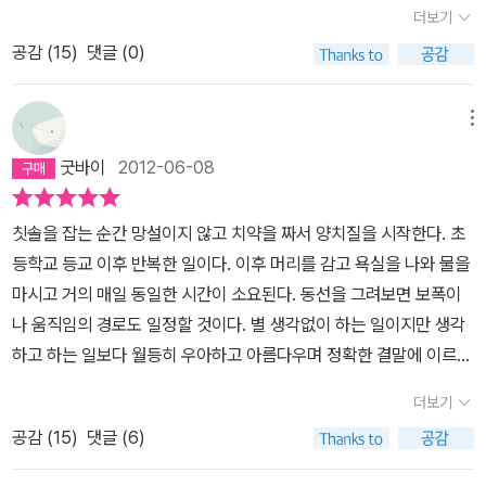
별히 이 문장을 언급하는 것은 사실 줄리언 반스의 모든 작품은 바로
야 환해지듯이, 이 소설도 마지막 두 페이지'를 넘겨야 비로소 모든 퍼
다. 그 친구들 중에 가장 똑똑하고 지성인인 장래가 촉망되는 에이드
그녀의 이미지가 어쩌면 틀렸을지도 모른다는 예감이 드는 것이다.
더보기
었다. 불취한 청춘이 보낸 답장이야 뻔하지 않겠는가. 험담 아닌 험담
이 문장과 겨루려 드는 것과도 같은 작품들이기 때문이다. 그의 작품
즐이 선명하게 보인다. 분명한 것은 << 예감은 틀리지 않는다 >> 라
리언과는 달리 토니와 그 친구들은 문학과 섹스에 심취한다. 누구나
또다시 전처를 찾아가 조언을 구해보지만, 이제 당신은 혼자야 라는
을 늘어 놓았겠지. 더욱이 자신보다 잘난것 같은 에이드리언과 사귄
공감 (
15
)
댓글 (0)
들은 흔히들 역사와 진실 그리고 사랑을 보편적으로 다루고 있다고
는 의역 작명이 내용과는 전혀 어울리지 않는다는 점이다. 왜냐하면
동경해 마지않는 여자친구, 순결한 처녀일 것 같고 아름다운 베로니
답변만 돌아왔다. 그제서야 전처도, 전여친도 돌아서게 만든 원인이
다니. 하지만 그것이 그의 자살 사유가 될 것이라고 생각하지 않았다.
말해진다. 그가 그렇게 역사 혹은 과거를 작품의 중심 테마로 가져오
주인공의 촉은 항상 틀렸기 때문이다. 차라리 << 그의 예감은 틀렸
카를 향한 소유하고 싶었던 욕망과 싸워야 했던 젊은 날은 베로니카
나였음을 어렴풋이 자각하는 토니 영감님. 대체 그의 기억들은 어디
왜냐하면 에이드리언은 그런 편지 따위는 그냥 아무렇지 않게 받아
는 이유는 바로 데뷔작이면서 반스 자신의 60년대 학창시절을 많이
다 >> 라고 의역해야 본문 내용과 일맥상통하는 구석이 있다. 주인공
메뉴
가 에이드리언에게 호의를 보이자 토니는 이후의 모든 기억을 왜곡하
까지 희석되어 있던 것인지.​카뮈와 니체를 읽는다던 절친의 독서 취
들일 것이라고 생각, 예감했기 때문이다. 누구나 어느 유행가 가서처
반영하기도 했던 작품인 '메트로랜드'에서 드러나는데 그것은 68혁
은 모든 일에 둔해서 끝에 가서야 엄청난 사실을 깨닫게 된다. 나비의
기 시작한다.
베로니카와 헤어진 후 토니의 삶은 여느 사람들의
향에서 이미 그의 죽음은 예견되어 있었다. 윤리적 결정에 따른 행동
굿바이
2012-06-08
럼 “시간을 돌릴 수만 있다면...”을 생각하게 된다. 그때 내가 좀 더 침
명으로 상징되는, 기성세대의 가치관에 반발하여 모든 속물적 욕망으
날개짓이 걷잡을 수 없는 태풍이 되어 돌아왔다는 사실을 말이다. 그
그것과 다르지 않다. 결혼하였고 아이도 낳았고 이혼하였다. 그러나
을 몸소 보여준 참 대단했던 친구. 자신보다 절친에게 끌렸던 전여친
착하게 혹은 여유롭게, 때로는 차분하고 너그럽게 생각했다면 그런
로 부터 자유로운 순수한 이상을 꿈꾸었던 삶이 어쩌다가 이렇게 도
러니까 원제 << THE SENSE OF AN ENDING >> 는 한치 앞도
베로니카의 어머니 포드여사가 남긴 유산으로 인해 토니는 자신의 왜
이 이해가 안 될 것도 없었으나, 친구와의 비교로 심란해진 토니의 화
칫솔을 잡는 순간 망설이지 않고 치약을 짜서 양치질을 시작한다. 초
어리석은 행동은 하지 않았을 텐데 생각할 것이다. 하지만 그런 만약
리어 속물적인 욕망에 지배당하는 삶으로 변해버리게 되었는지 그 이
못 보면서, 잘 알지도 못하면서, 난 참 빙딱'처럼 살았군요 ㅡ 라는 뉘
곡된 기억의 파편들을 주워 모으기 시작한다. 자살하기 전 에이드리
살은 어째서인지 V를 향하고만 있었다. 사실 이제 와서 지난 연인의
등학교 등교 이후 반복한 일이다. 이후 머리를 감고 욕실을 나와 물을
에 라는 얘기는 필요 없는 것이다. 토니가 신중하게 에이드리언에게
유를 찾고자 함인 것이다. 즉 반스는 과거의 진실을 제대로 규명하면
앙스'를 가진 제목이다. 굳이 직역이 아닌 의역을 할 바에는 << 나중
언에게 보낸 자신의 편지가 지워진 기억을 되살려 놓고 그제야 자신
속을 뒤집고 치근덕대는 건 추잡한 복수심 따위가 아닌 그녀의 경멸
마시고 거의 매일 동일한 시간이 소요된다. 동선을 그려보면 보폭이
편지를 썼다면 어떻게 됐을까. 그리고 하필 왜, 친구와 사귀었던 여자
현재적 삶마저 구원을 얻을 수 있는 것으로 여긴다. 그래서 그는 과거
에 안 사실 >> 이나 << 뒤늦은 각성(예감) >> 이 적당할 것 같다. 아
의 삶에서 무엇을 지우고 살았는지를 깨닫는다. 이렇게 자신 앞에 정
을 극복하기 위해서였다. 지금이라도 그녀가 자신을 잘못 보고 오해
나 움직임의 경로도 일정할 것이다. 별 생각없이 하는 일이지만 생각
와 만나겠다고 에이드리언은 생각 했을까. 그의 알 수 없는 행동들로
에 깃들어있는 명확한 진실을 얻기 위해 분투한다. 때로는 '플로베르
님...... 말고 ! 소설 << 예감은 틀리지 않는다 >> 는 그리스 신화에 나
체를 드러낸 삶의 명징성은 예순이 지난 토니를 자신의 ‘기억’에 기만
했던 것으로 돌려놓고 싶어 했다. 그러나 자신이 저주했던 이의 불행
하고 하는 일보다 월등히 우아하고 아름다우며 정확한 결말에 이르는
그들의 결정에 어떤 의미를 담는 것도 불필요 한 것은 아닐지. ​​이 책의
의 앵무새'처럼 문학을 통해서 때로는 '10과 2분의1장으로 쓴 세계
오는 벨레로폰의 편지 이야기를 차용한다. 편지'라는 소품은 배달 사
당하고 농락당하고 살았다는 진실 앞에서 망연자실 할 뿐이다. '역사
한 말로를 어떻게 바꿀 수 있으랴. 틀어져 버린 사이를 무슨 수로 만회
유일한 행동이다. 따라서 내 일상은 거기까지만 안전하고 완벽하다.
제목이 [예감은 틀리지 않는다]이지만 반어법적 제목이니 당연히 내
사'처럼 역사를 통해서 말이다. 하지만 과거에 대한 확고한 기록이라
고를 일으키기 위한 장치'다. 여기서 배달 사고'란 LETTER(편지)가
더보기
는 부정확한 기억이 불충분한 문서와 만나는 지점에서 빚어지는 확신
할 수 있으랴. 이것은 명쾌하든 미스터리하든 마찬가지일 테다. 토니
그렇기에 내 기억 중 나도 믿고 남도 믿고 심지어 하느님도 믿는다고
용도 그렇다. 에이드리언이 죽고 사십년이 지난 어느 날 토니에게서
면 진실을 찾아낼 수 있으리라 생각했던 그의 기대는 '플로베르의 앵
유통 과정에서 LITTER(잡동사니,쓰레기)로 변질되는 경우를 말한
이다.'
2011년 영연방 최고 문학상인 맨부커상 수상작인 『예감은
가 어떻게든 문제를 풀고 나름의 답을 내려보는데, 정작 그녀의 경멸
공감 (
15
)
댓글 (6)
인정해 줄 대목은 '아침의 양치질과 머리 감기 그리고 물 마시기'까지
온 편지는 잊고 있던 애인의 엄마, 사라였다. 애인도 아니고 애인의 엄
무새'의 브레이브웨이트처럼 여지없이 무너지고 결국 그가 가지게 된
다. 그리스 신화에 등장하는 벨레로폰테스는 ' 벨로로스를 죽인 사람 '
틀리지 않는다』는 영국 문학을 대표하는 작가 줄리언 반스의 최신작
은 전혀 다른 문제에서 비롯된 것이었다. 그토록 둔하고 눈치 없는 주
가 전부일 수도 있다. 그럼에도 어떤, 밀도가 높은 것처럼 보이는 기억
마라니. 베로니카와 만나고 있을때 여름에 그녀의 집을 방문하고 지