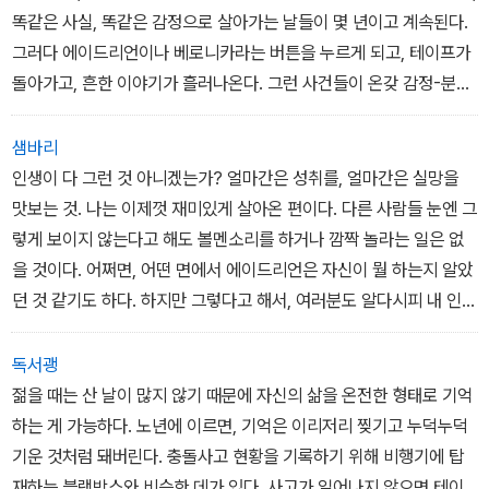
뜻인지, 아니면 날 하류층 인간쓰레기로 보는 건지 알 도리가 없었다.
똑같은 사실, 똑같은 감정으로 살아가는 날들이 몇 년이고 계속된다.
그러다 에이드리언이나 베로니카라는 버튼을 누르게 되고, 테이프가
돌아가고, 흔한 이야기가 흘러나온다. 그런 사건들이 온갖 감정-분노,
억울한 감정, 안도감-을 재확인해주고, 그 역도 마찬가지다. 달리 접
근할 만한 것은 전혀 없는 듯 보인다. 이미 끝난 일이니까. 그렇기 때
샘바리
문에 우리는 보강 증거가 되어줄 만한 것을 찾고 있는 것이다. 설령 기
인생이 다 그런 것 아니겠는가? 얼마간은 성취를, 얼마간은 실망을
대와는 정반대의 결과를 낳는다 해도. 그런데 나중에 가서라도 오래
맛보는 것. 나는 이제껏 재미있게 살아온 편이다. 다른 사람들 눈엔 그
전 사건들과 사람들에 대한 자신의 감정이 변하게 된다면? 내 손으로
렇게 보이지 않는다고 해도 볼멘소리를 하거나 깜짝 놀라는 일은 없
쓴 그 흉악한 편지를 읽고서 나는 회한의 감정을 느꼈다.
을 것이다. 어쩌면, 어떤 면에서 에이드리언은 자신이 뭘 하는지 알았
던 것 같기도 하다. 하지만 그렇다고 해서, 여러분도 알다시피 내 인생
에서 뭔가 아쉬운 게 있다는 뜻은 아니다.
독서괭
나는 살아남았다. ‘그는 살아남아 이야기를 전했다.‘ 후세 사람들은 그
젊을 때는 산 날이 많지 않기 때문에 자신의 삶을 온전한 형태로 기억
렇게 말하지 않을까? 과거, 조 헌트 영감에게 내가 넉살좋게 단언한
하는 게 가능하다. 노년에 이르면, 기억은 이리저리 찢기고 누덕누덕
것과 달리, 역사는 승자들의 거짓말이 아니다. 이제 나는 알고 있다.
기운 것처럼 돼버린다. 충돌사고 현황을 기록하기 위해 비행기에 탑
역사는 살아남은 자, 대부분 승자도 패자도 아닌 이들의 회고에 더 가
재하는 블랙박스와 비슷한 데가 있다. 사고가 일어나지 않으면 테이