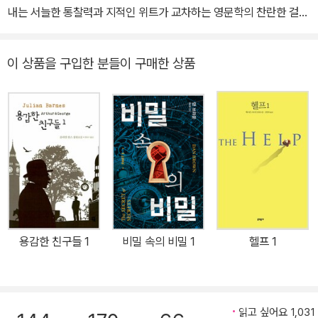
내는 서늘한 통찰력과 지적인 위트가 교차하는 영문학의 찬란한 걸
작! 첩보전을 방불케 한 2011년 맨부커상 최종심사 과연 영국 문단에
서는 무슨 일이 일어났나? “카펫에 흘린 피 같은 건 일절 없었다. 씩
이 상품을 구입한 분들이 구매한 상품
씩거리며 자리를 뜬 사람도 없었다. 우리 모두 친구가 되었고, 결과에
만족했다.” _스텔라 리밍턴(맨부커상 심사위원장. 소설가. 전 MI5[영
국국내첩보부] 국장) 2011년 10월 18일 저녁, 전 영국인들의 눈과
귀는 한 곳에 모였다. 영연방 최고문학상인 맨부커상이 발표되는 순
간이었다. 수상자는 영국 소설의 제왕이라 할 수 있는 소설가 줄리언
반스의 최신작 『예감은 틀리지 않는다』. 그와 함께, 맨부커 상을 둘러
싸고 일었던 2011년 영국 문단의 온갖 잡음도 일거에 사라지다시피
했다. 대체 2011년 부커상을 둘러싸고 무슨 일이 일어났던 걸까? 일
은 2011년 9월, 맨부커상 심사위원장인 소설가이자 전직 MI5 국장
용감한 친구들 1
비밀 속의 비밀 1
헬프 1
인 스텔라 리밍턴이 13편의 예심작 중 6편의 본선작을 추려 발표하면
서, 올해의 심사기준을 ‘가독성Readability’에 두었다고 밝히며 시작
되었다. 리밍턴은 “우리는 즐길 수 있는 책, 읽힐 수 있는 책을 찾고
있다. 우리는 독자들이 이 책들을 사서 직접 읽기를 바란다. 사지는 않
읽고 싶어요 1,031