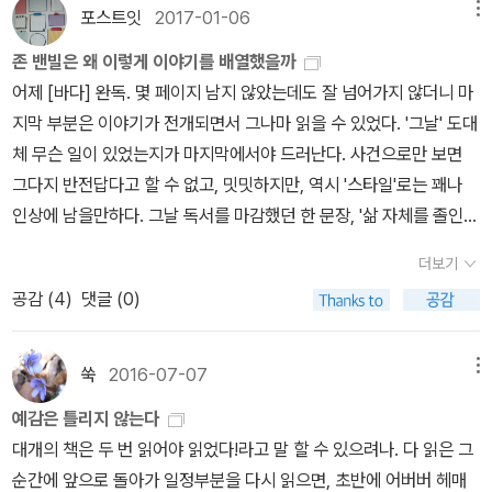
두 종류라고 말하곤 했다. 매사에 분명한 여자와 미스터리를 남겨두
은 얼굴'이라고나 할까. 개성이 강한 얼굴'이라 흔한 얼굴'은 아닌데
될 것이다. 물론 독자는 분명히 자신만의 증거를 찾게 될 것이지만 또
포스트잇
2017-01-06
메뉴
지게 각오하며 집중에 집중을 하다가, 결국엔 전혀 예상하지 못한 반
하게 반발했지만 묵살됐다.간부가 청와대에 민원을 넣었지만 처리되
는 여자. 그리고 이는 남자가 여자를 볼 때 가장 먼저 감지하는 것이자
어디서 많이 본 얼굴. ' 어디서 봤더라 ? ' 잠시 후, 무릎 탁, 치고 아,
한 당연하게도 그 증거는 진짜 증거가 될 수 없다. 왜냐면 그것은 사후
전을 읽고 즐거운 허탈에 빠지는 재미도 솔찮을 것이다.
지 않았다.복원력 검사에 탈락했지만 곧바로 쉽게 재통과했다.일본서
존 밴빌은 왜 이렇게 이야기를 배열했을까
가장 먼저 그를 매료시키거나 그렇지 않게 하는 요소였다.(P.11
했다. << 예감은 틀리지 않는다 >> 는 막장의 원조, 소포클레스 희곡
자기합리화 된 증거이기 때문이다. 패러독스에 빠질 수 밖에 없다.
18년 운행뒤 퇴역했던 배가 한국에 재취역했다.이명박 정부가 선박
어제 [바다] 완독. 몇 페이지 남지 않았는데도 잘 넘어가지 않더니 마
6) 매사에 분명한 여자가 좋다고 말을 한다. 이외에 그가 그토록 에
<< 오이디푸스 왕 >> 과 유사했던 것이다. 이 말은 마치 변희재와 진
3.
소설의 전체 구조는 러셀의 크레타 사람 패러독스를 따르고 있다.
연령 제한을 풀어줬기 때문이다.해수부는 청해진해운에 제주 항로 2
지막 부분은 이야기가 전개되면서 그나마 읽을 수 있었다. '그날' 도대
이드리언의 일기를 가지고자 하는 것 또한 나이가 들어감을 안 좋아
중권이 알고 봤더니 이란성 쌍둥이였더라, 라는 소리처럼 황당하게
크레타 섬 주민이었던 에피메니데스가 ‘모든 크레타 섬 주민들은 거
0년 독점권을 줬다.유병언 전 회장은 재산을 빼돌려 청해진해운을 세
체 무슨 일이 있었는지가 마지막에서야 드러난다. 사건으로만 보면
하는 이유가 바로 그것이 모호함을 가져다 주기 때문이라는 것에서도
들리겠지만 두 작품이 가지고 있는 유사성을 비교 검토하고 나면 아,
짓말쟁이다.’라고 진술했다던 그 패러독스 말이다. 이 이율배반은 ‘자
웠다....이 긴긴 사슬을 거슬러 올라가며 부질없이 드는 생각들.이 중
그다지 반전답다고 할 수 없고, 밋밋하지만, 역시 '스타일'로는 꽤나
앤서니가 얼마나 '명확성'을 추구하는 인물인지 우리는 알 수 있다. 하
하고 무릎 탁, 치게 될 것이 분명하다. 이 작품은 주인공 토니의 1인칭
기 언급(Self-reference)’의 논리적 모순을 극명히 보여준다. 소설
단 하나. 단 하나의 사슬이라도 끊어졌었더라면.그리고 어쩌면 나도
인상에 남을만하다. 그날 독서를 마감했던 한 문장, '삶 자체를 졸인
지만 그렇게 묘사했던 앤서니는 결국 그 어떤 진실도 명확하게 얻지
시점으로 전개되는 소설'이다. 하지만 방향을 바꿔 에이드리언을 주
은 모두 토니의 진술이다. 그런데 토니는 정말 믿지 못할 화자다. 그렇
이 사슬 어딘가에 엮여있었던 건 아닐까. 혹시 아이들이 그렇게 불안
듯한 향기'를 읽은 후로 고단하다고 느껴질 때 허공에서 내 삶의 향기
못한 채 실패하고 만다. 처음 만났을 때 부터 종잡을 수 없었던 베로니
인공으로 설정한 후 전개하면 전혀 다른 이야기'가 튀어나온다. 주인
다면 우리는 결론(ending)을 믿을 수 있는가?
러셀이 현대에 다시
더보기
에 떨면서도 선실 밖으로 나가지 못했던건, 위에서 이끌어 주는 가이
라도 흩어져있을까 킁킁거려 보기도 했다. 어린 시절의 '그 일' 때문일
카와는 영원히 결별했으며 에이드리안 핀의 일기가 쓰다 만 문장도
공 에이드리언은 시골 촌구석, 저 어두컴컴한 변두리 고등학교 4인방
부각시킨 거짓말쟁이 패러독스는 힐베르트 프로그램과 괴델의 불완
공감 (
4
)
댓글 (0)
드라인 밖으로 나가는게 더 두려웠기 때문은 아닐까. 세상 밖으로 섣
까, 주인공 맥스에게 드리워진 삶의 비애감은 결국 '익사가 가장 부드
정확히 무엇인지 알지 못했다. 소설은 아예 그 자체에 가장 중요한 내
가운데 가장 똑똑한 친구'다. 아는 게 많다는 소리'다. 수컷인 친구들
전성 정리까지 이어지는 20세기 초 수리논리학의 장쾌한 여정의 출
불리 한걸음 내딛었다가 넘어지고 혼날까봐 그 자리에 있었던 건 아
러운 죽음이라는 사실'(235)을 늘 마음속에 그리며 살게 했던 것 같
용을 텅 빈 공백으로 만들어 버림으로써 앤서니의 모든 노력이 텅 빈
사이에서도 그는 선망의 대상이며 학교 선생들도 그가 영민한 학
발점이었다. 제대로 이해하고 있는지는 몰라도 불완전성 원리는 이런
닐까. 여동생의 조그만 실수에도 심하게 다그치는 내 모습이 떠올랐
다. <올드보이>를 떠올릴 수 있는 부분이 있다. <올드보이>에서 최
수포로 돌아가 버렸음을 더욱 강조하는데 결국 이를 통해서 더 분명
생'이라는 사실을 인정한다. 그는 조 헌트 선생과 ' 오고가는말풍선
쑥
2016-07-07
메뉴
느낌이다. 어떤 체계 안에는 그 체계를 유지하는 기본 전제(공리)가
다. 혹시 내가 동생에게 틀려도 괜찮다고 말해줬다면, 우리가 서로의
민식은 자기의 말이 가져올 결과에 대해 무책임했던 반면 맥스에게는
히 알게되는 건 그 모든 진실 추구의 노력이 좌절될 만큼 삶은 모호성
' 게임에서도 절대 밀리지 않는 말빨'을 보여준다. 될 놈은 어릴 때부
있는데, 그 전제는 체계 안의 논리로는 참인지 거짓인지 증명할 수 없
예감은 틀리지 않는다
실수에 조금만 더 관대했다면 달라졌을까. 혹시 배의 선장과 선원들
평생 떨쳐버리지 못한 그림자로 늘러붙어 있다. 드러나진 않았지만
으로 가득차있다는 사실이다. 물론 독자인 우리는 그가 놓쳐버린 진
터 눈에 뜨이는 법. 그는 고교를 졸업하고 캐임브리지 대학에서 장학
다는 것. 이 소설을 빗대 말한다면 소설의 화자인 토니가 소설의 결론
대개의 책은 두 번 읽어야 읽었다!라고 말 할 수 있으려나. 다 읽은 그
도 제대로 된 안전 교육 한번 받아보지 못했던 것은 아닐까. 해경들도
숨겨진 맥락속에 읽히는 것은 그렇다. 최민식은 본것을 전했고, 맥스
실이 어떤 것인지 가늠할 수는 있다. 하지만 그것이 과연 진실인지에
금을 받고 다닌다. 여기서 주인공 에이드리언 핀'을 오이디푸스라고
에 이르러 진실을 드러내지만 그게 진실인지 거짓인지 여부는 이 소
순간에 앞으로 돌아가 일정부분을 다시 읽으면, 초반에 어버버 헤매
평소 구조 훈련을 소홀히 했던 것은 아닐까. 비행기를 타면 안전 방송
는 들리는 말한마디를 전했다. 바다로 바다로 헤엄쳐 가는거야, 더 깊