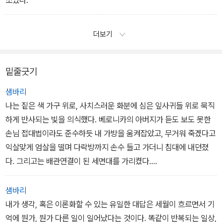
소였다.
더보기
밑줄긋기
샘바리
나는 짙은 색 가구 위로, 사치스러운 화분에 심은 잎사귀들 위로 묵직
하게 반사되는 빛을 의식했다. 베로니카의 아버지가 듣도 보도 못한
손님 접대법이라도 준수하듯 내 가방을 움켜잡았고, 무거워 죽겠다고
익살맞게 엄살을 떨며 다락방까지 손수 들고 가더니 침대에 내던졌
다. 그리고는 배관연결이 된 세면대를 가리켰다.
˝밤에는 저기에 오줌을 싸도 돼.˝
샘바리
내가 생각, 혹은 이론화할 수 있는 유일한 대답은 세월이 흐르면서 기
나는 대답 대신 고개를 끄덕였다. 남자들끼리 허물없이 지내보자는
억에 뭔가, 뭔가 다른 일이 일어났다는 것이다. 똑같이 반복되는 일상,