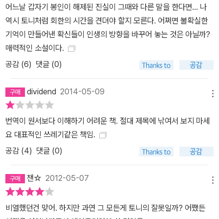
어느날 갑자기 봉인이 해제된 진실이 그때와 다른 말을 한다면... 나
가 보냈던 또다른 편지 한 통과, 그것이 불러온 거대한 비극과 마주치
역시 토니처럼 회한의 시간을 견뎌야 할지 모른다. 어쩌면 불확실한
게 된다. 기억은 우리를 배반하고, 착각은 생을 행복으로 이끈다… 기
기억이 만들어낸 확신들이 인생의 방향을 바꾸어 놓는 것은 아닐까?
억과 윤리의 스릴러! 당신은 누구인가? 만약 당신이 스스로 생각하는
매력적인 소설이다.
그런 사람이 아니라면? 절대 그런 적이 없다면?_샌프란시스코 크로
니클 <인디펜던트>, <타임스> 등 영미권 주요 매체들과 평론가들은
공감 (
6
)
댓글 (0)
『예감은 틀리지 않는다』를 소개하면서 기억과 윤리의 ‘심리 스릴
러’라는 말을 썼다. 원서로 150페이지 남짓한 이 길지 않은 소설이 독
dividend
2014-05-09
메뉴
자를 몰아치는 힘과 서스펜스, 섬세하고 정교한 구성력 때문이다. 또
한 결말에 다다르면, 아마도 『오이디푸스 왕』 이래로 가장 지독한 반
번역이 원서보다 이해하기 어려운 책. 절대 제목에 낚여서 보지 마세
전이 독자를 기다리고 있다. 장르소설의 ‘누가 범인이냐’ 정도가 아니
요 대표적인 쓰레기같은 책임.
라 존재의 근간과 살아온 인생 전체를 뒤흔드는 무게를 지닌. 또한 평
공감 (
4
)
댓글 (0)
론가와 저널리스트들은 소설적 완성도와 비극적 테마가 주는 무게로
따질 때, 반스의 이 최신작이 비슷한 길이의 노벨라(경장편)인 헨리
챈☆
2012-05-07
메뉴
제임스의 『나사의 회전』에 필적하는 작품이라고 말한다. 불완전하고
믿을 수 없는 1인칭 화자의 시점에 의존하여 인간의 기억과 시점의 왜
비열했던건 맞어. 하지만 과연 그 모든게 토니의 잘못일까? 어쨌든
곡을 탐색하고, 마침내 진실이 모습을 드러낼 때 묵직한 울림을 전한