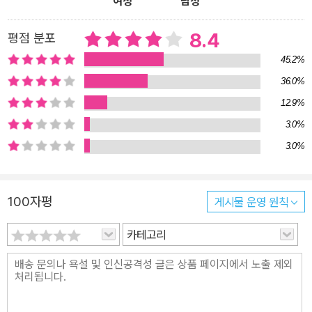
여성
남성
이 모든 잡음은 『예감은 틀리지 않는다』가 수상작으로 선정되면서 가
라앉았다. <가디언> 지의 기자 마크 브라운은 “반스의 소설이 뛰어
8.4
평점 분포
난 작품이 아니라고 주장할 수 있는 비판가는 없을 것”이라고 말하면
45.2%
서 그의 수상에 이견이 없음을 밝혔다. 우파인 <텔레그래프> 역시 좌
36.0%
파인 <가디언> 지와 의견을 같이했다. <텔레그래프>의 기자 애니타
12.9%
싱은 “심사위원들이 본심을 시작한 지 단 31분 만에 전원 일치로 수
3.0%
상작을 선정하는 데 합의를 보았”음을 알렸고, 2011년 맨부커상 심사
3.0%
위원 중 한 사람이자 <텔레그래프> 출판부 수석기자인 게비 우 드는
지면을 통해 “반스에게 상이 돌아간 데 대해 크나큰 기쁨을 느끼고,
이 순간이 영국 문학사에서 기념비적인 순간이 될 것임을 말할 수 있
100자평
게시물 운영 원칙
어 기쁘다”고 밝혔다. 세 번 고배를 마신 무관의 제왕, 드디어 등극하
다 “2011년은 필립 로스와 줄리언 반스의 해다.” _클레어 아미스테드
카테고리
(<가디언> 지 문학에디터) 줄리언 반스의 수상은 작가 자신에게도
남다른 의미이다. 그는 28년 전인 1984년에 『플로베르의 앵무새』로
후보에 올랐으나, 아니타 브루크너의 『호텔 뒤 라크』에 밀려 수상하
지 못했고, 1998년의 『잉글랜드, 잉글랜드』로 두 번째에 올랐으나