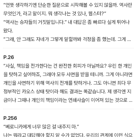
이 작품의 테마인 '왜곡된 기억'은 줄리언 반스가 논픽션인 <두려워할
“언뜻 생각하기엔 단순한 질문으로 시작해볼 수 있지 않을까. 역사란
것은 없다>에서 철학자인 자신의 형 조너선 반스와의 쉽지 않은 관계
무엇인가, 라고 말이지. 뭐 생각나는 것 있나, 웹스터?”
에 대해 이야기하면서 다루었던 주제이기도 하다. 역사란 과연 무엇
“역사는 승자들의 거짓말입니다.” 내 대답은 좀 빠르다 싶게 튀어나
인가라는 교사의 질문에 에이드리언이 (작가가 만들어낸 소설 속 허
왔다.
구의 역사학자인) 라그랑주를 인용해 '역사는 부정확한 기억이 불충
“그래, 안 그래도 자네가 그렇게 말할까봐 걱정을 좀 했는데. 그게 또
분한 문서와 만나는 지점에서 빚어지는 확신'이라고 대답하는 지점에
한 패배자들의 자기기만이기도 하다는 것 기억하고 있나, 심슨?”
서 작가의 성찰은 시작된다.
P.26
“사실, 책임을 전가한다는 건 완전한 회피가 아닐까요? 우린 한 개인
을 탓하고 싶어하죠, 그래야 모두 사면을 받을 테니까. 그게 아니라면
개인을 사면하기 위해 역사의 전개를 탓하거나. 그도 아니면 죄다 무
정부적인 카오스 상태 탓이라 해도 결과는 똑같습니다. 제 생각엔 지
금이나 그때나 개인의 책임이라는 연쇄사슬이 이어져 있는 것으로 보
입니다. 그 책임의 고리 하나하나는 모두 불가피한 것이었겠지만, 그
렇다고 모두가 아무렇지도 않게 다른 모두를 비난할 수 있을 정도로
P.256
그 사슬이 긴 건 아니죠.”
“베로니카에게 너무 많은 걸 내주지 마.”
나는 뭐라고 대답해야 할지 알 수가 없었다. 우리의 관계에 이런 식으