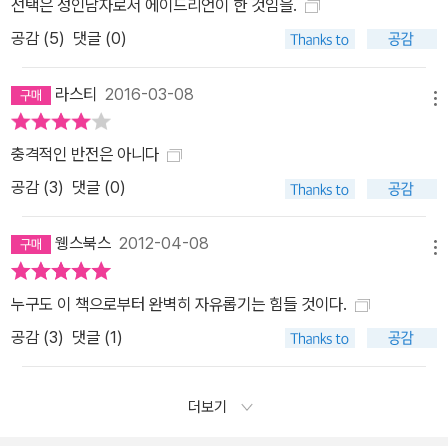
선택은 성인남자로서 에이드리언이 한 것임을.
다는 점에서다. 주인공인 토니 웹스터는 문학사史상 가장 신뢰할 수
공감 (
5
)
댓글 (0)
없는 주인공 중 하나다. 그는 마음에 스친 불쾌한 인상 하나 때문에,
혹은 돌연히 마음에 깃든 한 점 의심의 그림자로 인해 주변 사람들을
라스티
2016-03-08
곡해하고, 그들의 뜻을 왜곡하여 독자에게 전한다. 그로 인해 소설의
메뉴
절반쯤 지나게 되면, 읽는 이는 토니 웹스터의 시각을 온전히 믿지 못
충격적인 반전은 아니다
하고 작품 행간에 숨겨진 뜻을 독자적이고 객관적인 시점으로 읽지
않을 수 없다. 그리고 마지막 페이지를 덮으며 그의 운명을 생각할 때,
공감 (
3
)
댓글 (0)
이토록 단점이 많은, 그러나 우리 자신과 닮은 ‘대부분의 인생’을 동정
하고 위로하지 않을 수 없다. 이 작품의 테마인 ‘왜곡된 기억’은 줄리
웽스북스
2012-04-08
메뉴
언 반스가 논픽션인 『두려워할 것은 없다』에서 철학자인 자신의 형
조너선 반스와의 쉽지 않은 관계에 대해 이야기하면서 다루었던 주제
누구도 이 책으로부터 완벽히 자유롭기는 힘들 것이다.
이기도 하다. 역사란 과연 무엇인가라는 교사의 질문에 에이드리언이
공감 (
3
)
댓글 (1)
(작가가 만들어낸 소설 속 허구의 역사학자인) 라그랑주를 인용해 ‘역
사는 부정확한 기억이 불충분한 문서와 만나는 지점에서 빚어지는 확
더보기
신’이라고 대답하는 지점에서 작가의 성찰은 시작된다. 우리가 인류
의 진실한 도정이라 믿는 역사는 사실 역사학자 개인의 해석이 담긴