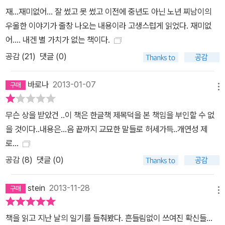
그리고 베로니카의 어머니로부터 “그녀에게 너무 많은 걸 내주지
재...재미없어... 잘 썼고 못 썼고 이전에 중년도 아닌 노년 찌남이의
마”라는 묘한 암시 섞인 충고를 듣는다. 성적 불만과 콤플렉스를 극복
우울한 이야기가 줄창 나오는 내용이라 고생스럽게 읽었다. 재미없
하지 못한 토니와 베로니카는 결국 헤어지고, 어느 날 베로니카와 사
어.... 내겐 별 가치가 없는 책이다.
귀게 되었다는 에이드리언의 편지 한 통이 토니에게 날아온다. 토니
공감 (
21
)
댓글 (0)
는 두 사람의 관계를 용인한다는 내용의 짧은 편지를 보내고 그 일을
잊었다고 믿지만, 사실 편지는 그 한 통뿐만이 아니었다. 미국으로 장
바로나
2013-01-07
메뉴
기간 여행을 다녀온 뒤, 토니는 친구로부터 에이드리언이 동맥을 그
어 자살했다는 소식을 전해듣는다. 40년의 세월이 흐르고, 이제 육십
무슨 상을 받았건 ..이 책은 한글책 제목덕을 본 책임을 부인할 수 없
대가 된 토니 앞으로 난데없이 한 통의 유언장이 날아든다. 베로니카
을 것이다..내용은...음 끝까지 교묘한 말들로 허세가득..개연성 제
의 어머니인 사라 포드 부인이 그에게 오백 파운드의 돈과 함께 에이
로...
드리언의 일기장을 유품으로 남긴 것이다. 그러나 에이드리언의 일기
공감 (
8
)
댓글 (0)
는 현재 베로니카가 가지고 있고, 그녀는 그것을 토니에게 내주려 하
지 않는다. 대체 왜 에이드리언의 일기장을 포드 부인이 갖게 되었으
stein
2013-11-28
며, 그녀는 왜 그것을 토니에게 남긴 것일까? 그리고 베로니카가 ‘피
메뉴
묻은 돈’이라 지칭한 오백 파운드의 의미는? 토니는 이 모든 걸 파헤
책을 읽고 지난 날의 일기를 들춰봤다. 흔들림없이 쓰여진 확신들...
치기 위해 베로니카를 만나러 나선다. 그리고 그는 40여 년 전에 그