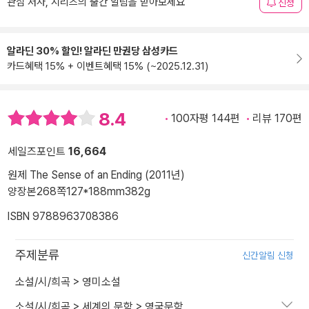
관심 저자, 시리즈의 출간 알림을 받아보세요
신청
알라딘 30% 할인! 알라딘 만권당 삼성카드
카드혜택 15% + 이벤트혜택 15% (~2025.12.31)
8.4
100자평 144편
리뷰 170편
세일즈포인트
16,664
원제 The Sense of an Ending (2011년)
양장본
268쪽
127*188mm
382g
ISBN 9788963708386
주제분류
신간알림 신청
소설/시/희곡
>
영미소설
소설/시/희곡
>
세계의 문학
>
영국문학