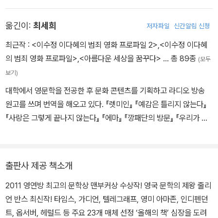
련했다. 이후 문학 편집자와 평론가로 활동하며 동시대 문화와 문학
의 최전선에서 글을 썼다. 1980년 『메트로랜드』로 서머싯 몸상을 받
옮긴이:
최세희
저자파일
신간알림 신청
으며 등단하여 지난 50년간 가장 독창적인 작가로 꼽히는 그는 소설,
에세이, 비평 등 수많은 저서를 발표했다. 형식과 문체를 실험하며 사
최근작 :
<이수정 이다혜의 범죄 영화 프로파일 2>
,
<이수정 이다혜
랑과 상실, 역사와 진실, 인간의 기억과 삶이라는 주제를 집요하게 천
의 범죄 영화 프로파일>
,
<아름다운 세상을 꿈꾸다>
… 총 89종
(모두
착해 왔다. 그의 지문과도 같은 지적인 유머를 바탕으로, 대중성과 문
보기)
학성을 동시에 획득한 작품들은 40여 년간 영국 소설의 지형을 형성
대학에서 영문학을 전공한 후 문화 콘텐츠를 기획하고 라디오 방송
해 왔고, 40개 이상의 언어로 번역 출간되었다. 2011년 발표한 『예
원고를 쓰며 번역을 해오고 있다. 『렛미인』 『예감은 틀리지 않는다』
감은 틀리지 않는다』는 부커상 본심을 시작한 지 단 31분 만에 심사
『사랑은 그렇게 끝나지 않는다』 『에마』 『깡패단의 방문』 『우리가 볼
위원 만장일치로 수상이 결정되며 그의 문학적 정점을 상징하는 작품
수 없는 모든 빛』 『클라우드 쿠쿠 랜드』 『데이지 존스 앤 더 식스』 등
이 되었다. 메디치상, 페미나상, 데이비드 코헨 문학상 등 주요 문학상
을 우리말로 옮겼으며 『이수정 이다혜의 범죄 영화 프로파일』을 함께
을 석권했으며, 프랑스 정부로부터 네 차례 문예 훈장을 받았다. 『떠
썼다.
난 것은 돌아오지 않는다』는 자신의 끝을 예감하며 집필한 자전적 소
출판사 제공 책소개
설로, 기억을 매개로 소설이라는 형식이 도달할 수 있는 인생의 가장
2011 영연방 최고의 문학상 맨부커상 수상작! 영국 문학의 제왕 줄리
근원적이고 최종적인 질문을 탐색한 줄리언 반스의 생애 마지막 작품
언 반스 최신작! 타임스, 가디언, 텔레그래프, 영미 아마존, 인디펜던
이다.
트, 옵서버, 헤럴드 등 주요 23개 매체 선정 ‘올해의 책’ 심장을 도려