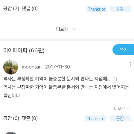
결국 모호성의 포용이다. 즉 그렇게 앤서니 혼자만의 기억에 의지해
에이드리언에게 보낸 편지는 LETTER 이 아니라 LITTER 가 된 셈
나도 ‘특별한 순서 없이’ 떠오른 것들을 적어 나가야겠다.
독자를 배
를 하고, 베로니카 역시 그가 좋은 듯 멀지않은 시골의 저택에 나를 초
심각성을 깨닫지 못한 것인지,어떻게 해야할지 모르는 것인지 헛발질
보아도 과거의 진실을 알기란 불가능하니 결국 우리 인간은 이 모호
공감 (
7
)
댓글 (0)
이다. 님이라는 얼굴에 점 하나를 찍으면 막장 드라마 << 前애인
제한 상태에서 소설의 서사에만 주목한다면, 충격적 진실은 세가지
대하여 거대한 몸집의 아버지를 비롯한 식구들과 인사도 시키고(마초
을 거듭했다.청와대는 '재난상황 콘트롤타워가 아니다'라고 했다.대통
성을 삶이 간직한 하나의 본질로써 받아들일 수 밖에 없다는 것이다.
의 유혹 >> 이 시작된다. 그 편지는 봉인을 해제하는 순간 읽은 이에
정도로 정리될 수 있을 것이다. 첫 번째는 신뢰할 수 없는 화자(두 통
같은 아빠, 딸을 신뢰하는 것 같지 않는 엄마, 잘난 척 오지게 하는 오
령은 자신이 해야할 일이 무엇인지 모르는 듯 했다.굳이 사고 현장까
이는 반스가 앤서니를 묘사하는 방식에서 거꾸로 증명된다. 반스는
게 저주가 내리게 되는 마법에 걸린, 행운의 편지'였다. 읽는 순간, 저
의 편지로 드러난), 두 번째, 수재였지만 결국 그 또래 남자애들이 그
더보기
빠), 별짓을 다 하지만, 천생 암컷이라 줄듯 말듯 사람의 애간장을 태
지 와서 선장을 살인자로 지목했다.'잘못되면 이분들이 물러나야'한다
앤서니를 무엇보다도 명확성을 추구하는 인물로 그린다. 그가 에이드
주는 실행된다. 마치 클릭 하는 순간 악성 바이러스가 유포되는 수상
랬듯 그랬던 화자의 친구 에이드리언(그의 드러나지 않은 행동은 토
우다가, 시간이 좀 흐른 뒤 둘이 이별을 확정한 다음에야 딱 한 번 관
고 책임을 넘겼다.안행부는 해상 재난은 잘 모르겠다며 책임을 미뤘
리언을 높이 평가하는 것은 언제나 그가 명확성을 견지하기 때문이
한 이메일처럼 말이다. 줄리언 반스'는 치밀한 구성으로 씨줄과 날줄
니의 그것과 그리 다르지 않으리라는 예감), 세 번째는 에이드리언의
계를 허용하는데, 어 이거봐라? 완전 프로였던 거다. 그때부터 세월
쓰기
마이페이퍼 (66편)
다.해수부는 눈치를 보느라 구조에 모든 것을 쏟지 못했다.해경은 눈
다. 우리가 이야기를 나누고 논쟁을 했을 때, 그에겐 사고를 정연히
을 엮는 솜씨가 탁월하다. 사소한 듯 지나친 문장은 결국 의미심장한
아들 에이드리언의 엄마가 누구인지. 그 중 세 번째 진실 때문에 책을
은 흘러흘러 어느덧 나 토니 웹스터한테 베로니카의 어머니가 죽었으
앞에 보이는 승객들만 소극적으로 구조했다.선장과 선원들 역시 그들
정리하는 것이 마치 태어난 이유인 것처럼, (...) 자연스럽게 여겨졌
의미가 되어 돌아온다. 작가는 토니'라는 인물을 내세워 조작된 기억
다시 읽으려고 한다면 이는 이 소설을 미스터리로 간주했다는 의미
며 유산으로 500 파운드와 일기를 남긴다는 편지를 받으면서 재미난
moontan
2017-11-30
메뉴
과 함께 먼저 탈출했다.대부분의 승객들은 선실 안에서 한없이 기다
다.(P. 152) 에이드리언은 자신의 삶을 책임졌고 그것을 지휘했으며
과 망각'을 통해 ' 역사는 부정확한 기억이 불충분한 문서와 만나는 지
다. 서사 내에서의 결론(ending)에 방점을 찍은 경우다.
독자를 서사
책 <예감은....>의 본격적인 전개부를 시작한다. 이 책이 한 시절 무지
렸다.안에서 대기하라는 안내 방송이 거듭 나왔기 때문이다.선장이
온전히 포착했다. 그리고 놓아주었다. 우리-살아남은 우리-중에 그와
점에서 빚어지는 확신 (34쪽) ' 이라고 고발하면서 ' 젊은 시절에는
와 엮어 생각하면 이 소설을 보는 관점이 많이 달라진다. 피에르 바야
역사는 부정확한 기억이 불충분한 문서와 만나는 지점에...
유명했던 모양이다. 독자 서평이 무려 200개에 육박한다. 그정도로
그러한 지시를 내렸고 누군가 그대로 전달했다.선장은 배의 문제를
같은 경지에 이르렀다고 할 수 있는 자가 과연 몇이나 될까. 우리는 살
자신의 미래를 꾸며내고, 나이가 들면 다른 사람의 과거를 꾸며내는
르의 『누가 로저 애크로이드를 죽였는가』처럼. ‘진범은 따로 있다.’ 라
역사는 부정확한 기억이 불충분한 문서와 만나는 지점에서 빚어지는
재미난 책이니 한 번 읽어보시는 것도 좋을 듯. 미리 말씀드리노니, 걸
뒤늦게서야 관제소에 신고했다.청해진해운은 선장에게 퇴선 명령을
면서 좌충우돌하고 대책없이 삶과 맞닥뜨리면서 서서히 기억의 창고
것(141쪽) ' 이라고 말한다. 그렇기에 꼰대가 흔히 말하는 ' 왕년에 ~
는 독자만의 ‘망상적 독서’를 한다면 이 소설은 완전히 다른 느낌으로
확신이다
작, 명작의 반열에 오를 책은 아니다. 아울러 반스의 대표작으로 언급
내리지 않았다. 애초에 사고가 나지 말았어야 했다. 세월호는 위험한
를 지어간다. 축적의 문제가 있지만 에이드리언이 의미한 것과는 무
' 로 시작되는 추억담은 조작된 기억과 망각'이 만들어낸, 기억의 습자
다가온다. 실상, 앞의 미스터리적 결론은 굉장히 부실하다. 이 소설을
되지도 않을 거 같다. 하지만 소설책의 미덕, 재미에 관해선 탁월하다.
지름길로 가면서 과속 운항까지 했다.안개 속에 아무도 항구서 떠나
관하게 다만 인생의 토대에 더하고 또 더할 뿐이다. 한 시인이 지적했
더보기
지 위에 기록된 문서본에 불과하다. 그것은 오리지날이 아니라 지우
다시 읽는다고 해서 누가 엄마인가 하는 문제에 대한 정확한 증거를
처음부터 신경을 집중해서, 작가가 어떤 결말을 준비하고 있을지 행
지 않는데 홀로 출항했다.배에 싣은 화물을 제대로 결박하지도 않았
듯 더하는 것과 늘어나는 것은 다른 것이다.(P.153) 또한 그는 전부
고 덧대고 도려낸 사본이다. 줄리안 반스 장편소설 << 예감은 틀리지
공감 (
0
)
댓글 (0)
찾을 수는 없을 것이기 때문이다. 즉, 독자는 이 소설을 한 번 읽고서
간의 문장 하나하나를 읽고 또 읽고(지가 아무리 그래봤자 복선 없는
다.적정 화물적재량의 무려 3배에 가까운 화물을 싣었다.그 전에 화
인 마거릿의 아래와 같은 여자에 대한 구분에서도 마거릿은 여자는
않는다 >> 를 읽고 나서 곰곰 생각했다. 초면인 데도 어디서 낯이 익
알게 된 그 결론(ending)에 고착화 되어 다시 읽을 때 그 증거만 찾게
추리소설 봤어? 그지?), 따져보고, 어떤 실마리가 있는지 눈알이 빠
물을 더 싣기 위해 배를 무리하게 증축했다.기존 세월호 선장이 강력