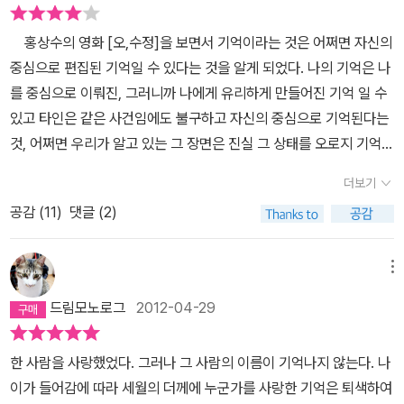
가장 어이없는 경우는 레오나르도 디카프리오가 사기꾼 연기를 했던
히 너는 감을 전혀 못 잡는다‘라는 핀잔뿐이다. 그녀는 과거 토니가 남
<< Catch Me If You Can >> 이 아닐까 싶다. 한 낱말로 구성된
긴 저주의 편지를 고스란히 돌려준다. 그는 자신이 썼던 저주의 내용
홍상수의 영화 [오,수정]을 보면서 기억이라는 것은 어쩌면 자신의
제목'이라면 모를까, 한 문장 전체'를 한글 독음으로 표기하는 경우는
대로 일어난 결과를 목도하며 기억의 왜곡과 균열을 발견하기 시작한
중심으로 편집된 기억일 수 있다는 것을 알게 되었다. 나의 기억은 나
어떤 심보일까 ? 영화 수입사'는 한글 독음 표기대로 << 캐치 미 이프
다. 자연스레 친구들과 멀어지면서 직장을 다니고 결혼하여 자식을
를 중심으로 이뤄진, 그러니까 나에게 유리하게 만들어진 기억 일 수
유 캔 >> 이라는 제목을 달았는데 한글이 뛰어난 소리글자'라고는 하
낳고 살다가 은퇴한, 남들 다 그렇듯 평범한 인생 대로를 밟아온 주인
있고 타인은 같은 사건임에도 불구하고 자신의 중심으로 기억된다는
나 이런 작명은 오리지날에 대한 예우 차원이 아니라 그냥 수입사 직
공. 그의 기억 속에 절친은 언제나 훌륭한 철학자이자 진실의 탐구자
것, 어쩌면 우리가 알고 있는 그 장면은 진실 그 상태를 오로지 기억
원들이 게을러터져서 성의 없이 내놓은 결과물'이다. 코미디 영화'만
로써 남아있었다. 그래서 절친의 자살 또한 자신들과 다르게 논리적
할 수 없다. CCTV나 그 장면이 녹화된 테이프가 아니라면 그때의 그
큼 작명 작업할 때 쉬운 장르도 없다. << 나, 잡아봐라 ! >> 라거나 <
더보기
사고로 도출된 행동이라 보았다. 그러니까 자신은 절친을 좋게만 평
순간의 기억은 백프로 사실은 아닐 수 있지 않을까. ​이동진의 <빨간
< 잡을 테면 잡아봐! >> 라고 하면 될 것을 굳이 독음 표기로 작명한
가하고 있었고 그건 틀림없는 사실일진대, 언제였는지 기억도 안 나
공감 (
11
)
댓글 (2)
책방>을 통해서 이미 내용을 전부다 알고 있음에도 불구하고 다시 읽
이유를 모르겠다. 보그병신체도 아니고 말이다. 굳이 의역을 하자면
는 이 낯 뜨거운 편지가 정녕 제 손으로 썼다는 게 얼마나 미치게 만들
으면서 작가의 치밀한 구성에 짜증이 난다. 뭐 이런 깐깐한 작가가 다
사기꾼이 파일럿 행세를 하며 비행기 타고 뜬구름 위를 떠도니 << 뜬
던지. 아무리 미화된 기억이라지만 긴긴 세월 동안 굳건히 믿고 지켜
있을까. 1960년대부터 시작되는 1부에서는 소설의 화자인 토니와 그
메뉴
구름 잡기 >> 라는 제목도 근사하다. ​개인적으로 직역에 가까운 의역
온 기억이 한순간에 부정당했으니 그 밖의 기억들도 안심할 수가 없
와 연결된 친구들 3명이 나오지만 정작 중요한 인물인 학교에서도 주
혹은 의역에 가까운 직역 제목을 좋아하는데 가장 탁월한 예가 테오
드림모노로그
2012-04-29
게 돼버렸다. 그렇다면 나에 대한 남들의 인식 또한 내가 알던 것과 크
변에서도 너무나 똑똑하고 명석한 에이드리언이다. 그의 총명함이 시
앙겔로플로스 감독이 연출한 << 황새의 멈추어선 걸음 / To Meteo
게 다를지도 모른다는 말이 된다. 이것이 삶의 정당성을 외면하고 편
사되는 초반에 교사와 설전을 벌이던 모습을 보면 뭔가 그의 불안한
ro Vima Tou Pelargou >> 이다. 직역하자면 << 황새의 정지된 비
한 사람을 사랑했었다. 그러나 그 사람의 이름이 기억나지 않는다. 나
한 길을 택한 결과였을까. 일찍 생을 마감한 절친이 맞았고, 여태까지
마음이 느껴진다. 딱히 그런 대사들은 없지만 그가 가지고 있는 우울
상 >> 이라고 하는 모양인데 ' 정지된 비상 ' 보다는 ' 멈추어선 걸음 '
이가 들어감에 따라 세월의 더께에 누군가를 사랑한 기억은 퇴색하여
살아남은 토니는 틀린 것일까.누구나 그렇게 간단히 짐작하면서 살아
한 아우라가 책장 밖으로 나오는것 같다. ​​1부에서는 토니와 베로니카