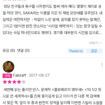
봐'를 조금은 다른 관점에서 주제를 심화시키고 있다고 할 수 있다.
할 편지가 엉뚱하게 정적政敵에게 배달된다. 이 편지를 소유한 사람
꾸게 된다. 역사는 승자들의 거짓말이 아니다. 이제 나는 알고 있다.
스로 놀라 아주 잠시 참회의 순간을 만들기도 하지만 대체로 이 무능
사실이라고 생각하며 누군가를 미워하는 날들을 살았던 것은 아닐까.
성당 친구들과 축구를 시작한지도 벌써 여러 해다. 몇몇이 재미로 공
'내 말 좀 들어봐'는 아무런 지문 없이 세 사람이 서로 돌아가며 하는
이 권력을 쥔다. 편지는 일종의 권력 반지'다. 그런가 하면 ③ << 낯선
역사는 살아남은 자, 대부분 승자도 패자도 아닌 이들의 회고에 더 가
과 뻔뻔함은 관성의 법칙을 유지하는 힘으로 작용한다. 그러니까 나
​나 또한 토니처럼 에이드리언에게 그런 상처받는 편지로 그것을 말로
을 차던 것이, SAKA라는 이름을 지은 뒤 제법 모양새를 갖추었다. 내
독백만으로 구성되어 있다. 이는 소설 보다는 희곡에 가까운 구성인
여인의 편지 / 슈테판 츠바이크 단편 >> 에서 편지 수신인'은 러브레
깝다는 것을. (p 101) 내가 기억하고 있는 것이 '사실'인가. 하는 의문
는 앞으로 쭉 지나온 내 인생을 가감하고, 윤색하고, 교묘히 가지를 칠
풀어서 생채기를 내고 있는 것은 아닐까. 자신이 그날 밤 그런 편지를
실력은 여전하지만 - 턱없이 느린 발에, 갈피를 잡지 못하는 발재간,
데 반스가 이렇게 다소 독특한 구성을 취한 것은 오로지 그들의 말에
터의 발신자'가 누구인지 모른다. 반면 영화 ④ << 파이란 / 송해성
은 누구나 가져본 적 있으리라 생각한다. 나만 해도 얼마나 많은 기억
것이다. 심지어 나와 관계한 타인의 과거까지 손을 볼 것이다. 뻔하다.
썼으리라고 전혀 알지 못한 그 편지를 보게 된 토니는 그날 밤 침대에
그리고 1분이면 완전 연소되는 '시리얼 체력'까지 - 있는 힘껏 달릴 수
만 독자를 집중시키기 위해서다. 그래서 그것을 통해 보다 현재적 삶
감독 >> 과 ⑤ << 러브레터 / 이와이 슈운지 감독 >> 는 죽은 애
들이 왜곡되고 미화되고 이기적이게도 합리화되었는가 느끼고 당황
특별한 인생이 아니었기에, 크게 다칠 사람이 없을 것이라는 견고한
누워 어떤 꿈을 꾸었을까. 내가 그런 편지를 쓰지 않았다면 에이드리
있다는 사실 하나만으로도 땡큐다. 경기중 대부분의 시간을 입으로
에 가까운 사람들이라면 과연 과거의 진실에 이를 수 있는가를 독자
인'에게서 뒤늦은 러브레터가 도착하고, ⑥ << 속죄 / 이언 맥큐언 >
했던 경험이 많다. 이 책은, 아주 오래전 일기장을 다시 펼쳤을 때 얼
믿음이 있기에, 나는 살기 위해서라도 이 짓을 계속 할 것이다. 소용돌
언은 지금 어떤 모습을 하고 나와 마주 했을까. 사라는 또 왜, 나에게
뛰지만 그만큼 필드 안에서 일분 일초가 소중하다. 이런 나도 골을 넣
스스로도 충분히 경험할 수 있도록 만들기 위해서 말이다. 결국 우리
> 은 저속한 표현이 담긴 편지지를 쓰레기통에 구겨서 버린다는 것이
굴이 화끈 달아오르는 느낌.을 일으킨다. 마지막 책장을 덮었을 때 나
더보기
이 치는 무엇을 본다 하더라도, 혹여 내게 있어 베로니카를 만난다 하
이런 죄책감을 안겨 주며 유산을 남겼을까. ​​마지막 책속의 반전은 어
은 적이 한번 있다. 역습 찬스였던 것으로 기억한다. 내 5,6미터 좌측
는 그래도 불가능함을 알게 된다. 왜냐하면 같은 사건을 겪어도 사람
그만 실수로 편지 봉투에 담아 보낸다. 봉투는 그대로인데 편지지'가
는, 아주 부끄러웠다. 그리고 다른 많은 사람들처럼 첫 페이지로 돌아
더라도 말이다. 그럼에도, 이렇게 뻔뻔한 다짐을 함에도, 알락 릭맨이
쩌면 그간 내가 진짜라고 믿었던 내 기억속의 진실 혹은 나를 중심으
공감 (
8
)
댓글 (0)
에 팀 동료가 수비수 하나를 달고 공을 몰고 있고 나 역시 나란히 미친
들은 서로 다르게 보고 느끼고 그래서 가지게 되는 진실 역시 완전 달
바뀐다는 점에서 햄릿과 유사하다. 이들 텍스트는 모두 엇박자'다. 편
갔다. '특별한 순서 없이, 기억이 떠오른다.' 로 시작되는 첫 페이지는,
주연했던 <시와 점심(The Song of Lunch)>이 떠오르는 이유는
로 만들어진 기억은 모두 가짜 일 수 있다는 것이 아닐까.
듯이 골대를 향해 뛰고 있는 상황. 평소 같으면 두려운 마음에 '공이
라져 버림을 보기 때문이다. 'BEAUTY IS IN THE EYE OF THE
지지'가 바뀌거나①⑥, 수신자가 바뀌거나②, 죽은 자에게 편지를 받
새삼 마음이 아프다. 이제는 내가 할 수 있는 일이 아무것도 없고, 사
뭔지. 어딘지 찌질한 수다스러움 뒤에 묘하게 버티고 있는 진실. 우디
나에게 오지 않았으면. 동료가 그냥 끝까지 처리했으면..' 하는 마음이
BEHOLDER'라는 말도 있지만 과거의 진실 역시도 그와 마찬가지인
는다. 그들은 산 자였다가 죽은 자'가 되었다는 점에서 신분이 바뀐 것
메뉴
과도 보상도 부질없는 짓이라는 회한, 내가, 내가 생각했던 것처럼 무
알렌의 농담이 종종 쓸쓸했던 이유. 그런 것들이 한꺼번에 몰려왔다.
앞섰을텐데, 그날 따라 어떻게든 골을 넣어야 한다는 생각이 머리 속
것이다. 이 소설의 원제 'Talking It Over'는 의논 또는 상담이라는
이다 ③④⑤. 띵동 ! 저승에서 편지 왔어여~ 이처럼 벨레로폰의 편지,
난한 인간조차도 아니었다는 잔인한 깨달음만 안게 된 이의 충격이
Falstaff
2017-06-27
농담도 참. 다들 너무들 하시는구려. 그나저나 이제 어쩌나. 농담도 한
을 압도했다. 골대는 점점 다가오는데 팀 동료는 수비수에 가려 보이
의미를 가지고 있다. 그렇게 다수를 상징하고 있다. 해서 반스는 생각
왕비의 연서(도둑 맞은 편지), 클로디어스의 국서國書(햄릿), 뒤바뀐
무척 슬프다. 나는 인생의 목적이 흔히 말하듯 인생이 마냥 좋은 것
번 참.
질 않고. 어떡하지? 하는 와중에 공이 수비수를 넘어 나에게로 낮게
한다. 혹 과거의 진실을 찾기 힘든 이유가 여러 많은 사람들이 각자 보
편지지(속죄)는 봉인을 해제하는 순간 불행이 찾아오는 판도라의 상
만은 아님을 얼마의 시간이 걸리건 상관없이 기어코 납득시킨 끝에,
세번째 읽는 줄리언 반스. 문제작 <플로베르의 앵무새> <10 1/2 장
쫙 깔려온다. 두렵다. 어디로 차야겠다고 생각할 겨를도 없다. 되는대
고 싶은 대로 진실을 보기 때문이라면 그럼 한 사람만이라면 어떨까?
자'다. << 예감은 틀리지 않는다 >> 에서 토니는 에이드리언의 편지
고달파진 우리가 최후의 상실까지 체념하고 받아들이게 하는 데 있는
으로 쓴 세계역사>를 진짜 흥미깊게 읽고 이이가 쓴 다른 책 검색해
로 발을 뻗는다. 공이 왼쪽 골대 구석으로 붕 떠서 날아간다. 골대에
오로지 그가 가진 기억뿐이라면 과거의 진실에 대해 접근하는 것도
를 받는다. 한때 토니의 여자친구였던 베로니카와 사귀어도 되냐는
건 아닌가 생각할 때가 가끔 있다. (p183) 나 역시 그렇다.
서 찾은 책. 앞의 두 종과 완전히 성격을 달리해 이번엔 스릴러 소설을
맞는다. 헐.. 굴절된 공이 반대편으로 빨려 들어간다. 동료들과 괴성을