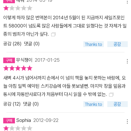
메뉴
의 수상을 막기 위해 결성된 가내수공업단이 있기 때문이다.’ 지난 세
월 동안, 간간이 약간의 망상이 도질 때마다 나 역시 어딘가에 그 비슷
이렇게 하자 많은 번역본이 2014년 5월이 된 지금까지 세일즈포인
한 사악한 조직이 있는 게 아닌가 하는 의심을 버릴 수 없었다.” 당신
트 58000이 넘도록 많은 사람들에게 그대로 읽혔다는 것 자체가 일
이 예감했으나 감히 받아들이지 못했던 이야기의 결말이 다가온다!
종의 범죄가 아닌가 싶다.
결국 기억하게 되는 것은, 실제로 본 것과 언제나 똑같지는 않은 법이
공감 (
28
)
댓글 (0)
다. _본문 11쪽 소설은 1960년대, 고등학교에서 만난 네 소년의 이야
기로부터 시작된다. 1인칭 화자인 주인공 토니 웹스터와 그의 패거리
무식쟁이
2017-01-25
친구 앨릭스, 콜린, 그리고 총명하며 지적인 전학생 에이드리언 핀. 세
메뉴
소년은 그를 선망하고, 학교의 모든 교사들은 낭중지추와도 같은 에
새벽 4시가 넘어서까지 손에서 이 넘의 책을 놓지 못하는 바람에, 오
이드리언의 탁월한 지적 능력과 독특한 시각을 눈여겨보고 그를 아낀
늘 아침 일찍 예약된 스키강습에 아들 못보낼뻔. 마지막 장을 덮음과
다. 토니는 브리스틀 대학에, 에이드리언은 장학생으로 케임브리지에
동시에 자동반사로다가 처음부터 다시 읽을 수 밖에 없는.
진학한다. 각종 소요와 문화운동, 성적해방으로 들썩이던 60년대 말.
그러나 아직 그 기운은 당시 대학생이던 이들 사이에까지 미치지 못
공감 (
12
)
댓글 (0)
했다. 데이트는 여전히 구식이었고, 여자친구는 결혼과 미래가 약속
되기 전까지 몸을 허락하지 않았다. 베로니카라는 여자친구와 사귀게
Sophia
2012-09-22
메뉴
된 토니는 그녀의 집을 방문했다가 계급적 격차를 느끼고 위축된다.