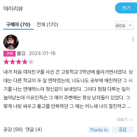
‘허구’에 가깝다는 테마는 반스의 다른 여러 전작에서도 거듭되어왔
쓰기
마이리뷰
다. 이는 대문자 역사뿐 아니라, 우리 개인의 이야기가 집성된 개인사
에서도 다르지 않다. 그리고 우리가 기억을 왜곡하는 만큼, 우리의 운
구매자 (70)
전체 (170)
명은 기억에 의해 잔혹하게 농락당한다. 강한 인간적 공감을 불러일
으키는 잔혹한 이야기 오이디푸스 왕 이래로 가장 지독한 반전 나이
메뉴
듦과 기억, 그리고 회한을 치밀하고 정교하게 사유한다._가디언 『예
물감
2024-01-18
감은 틀리지 않는다』의 원제는 『The Sense of an Ending』. 우리
말로는 ‘결말의 느낌’ ‘결말의 예감’쯤 될 것이다. 끝까지 ‘감을 잡지
내가 처음 여자친구를 사귄 건 고등학교 3학년에 올라가면서였다. 상
못하는 주인공’이 등장하는 이 소설의 두 가지 제목은 사뭇 반어적이
대는 다른 학교의 두 살 연하였는데, 너도나도 공부에 매진하던 그 시
다. 하지만 이 반어는 냉소가 아니라 인간적 공감에 바쳐진 것이다. 이
기를 나는 연애하느라 정신없이 보내었다. 그러다 점점 다투는 일이
책은 한평생 ‘문학의 소재가 된 적이’ 없을 평범한 삶을 살아온 사람,
늘어났는데 이유인즉슨 그 애의 주변에는 항상 남자들이 있었다. 그
비굴하게 ‘살아남아 이야기를 전하는’ 사람의 이야기다. 주인공 토니
렇게 나랑 싸우고 풀고를 반복하던 그 애는 어느새 나의 절친하고 눈
는 젊은 시절 교사의 질문에 역사는 ‘승자들의 거짓말’이라고 답하나,
이 맞아버렸다. 극소심했던 나는 주먹다짐 대신 싸이월드에다가 그들
노년에 이르면 ‘역사는 살아남은 자, 대부분 승자도 패자도 아닌 이들
더보기
에 대한 맹비난의 글로 도배를 하였다. 우리를 모르는 제3자가 읽어
의 회고에 가깝다’고 번복한다. 줄리언 반스는 허구를 통해 이렇듯 평
공감 (
56
)
댓글 (4)
도 욕 나오지 않을 수 없게끔 정성을 다해 저격하였다. 그러나 두 사람
범하고 어리석어 발언권을 얻지 못했던 ‘대부분의 인생’, 즉 우리의 삶