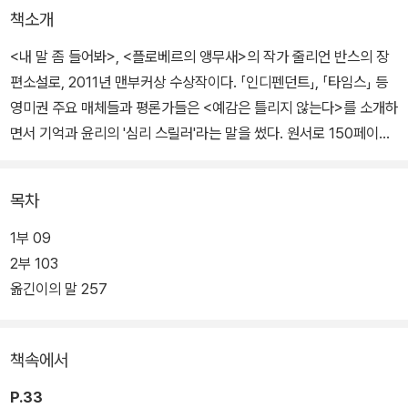
책소개
<내 말 좀 들어봐>, <플로베르의 앵무새>의 작가 줄리언 반스의 장
편소설로, 2011년 맨부커상 수상작이다. 「인디펜던트」, 「타임스」 등
영미권 주요 매체들과 평론가들은 <예감은 틀리지 않는다>를 소개하
면서 기억과 윤리의 '심리 스릴러'라는 말을 썼다. 원서로 150페이지
남짓한 이 길지 않은 소설이 독자를 몰아치는 힘과 서스펜스, 섬세하
고 정교한 구성력 때문이다.
목차
또한 평론가와 저널리스트들은 소설적 완성도와 비극적 테마가 주는
1부 09
무게로 따질 때, 반스의 이 최신작이 비슷한 길이의 노벨라(경장편)인
2부 103
헨리 제임스의 <나사의 회전>에 필적하는 작품이라고 말한다. 불완
옮긴이의 말 257
전하고 믿을 수 없는 1인칭 화자의 시점에 의존하여 인간의 기억과 시
점의 왜곡을 탐색하고, 마침내 진실이 모습을 드러낼 때 묵직한 울림
책속에서
을 전한다는 점에서다.
P.33