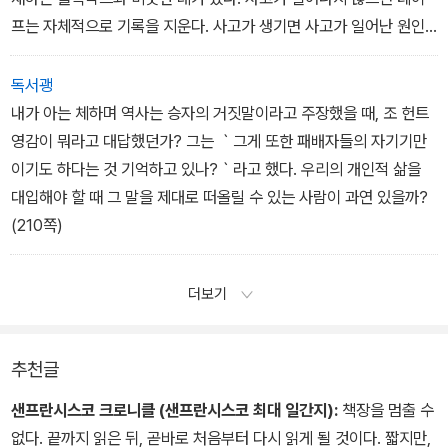
깝다는 것을.
프는 자체적으로 기록을 지운다. 사고가 생기면 사고가 일어난 원인
은 명확히 알 수 있다. 사고가 없으면 인생의 운행일지는 더욱더 불투
명해진다. (182~183쪽)
독서괭
내가 아는 체하며 역사는 승자의 거짓말이라고 주장했을 때, 조 헌트
영감이 뭐라고 대답했던가? 그는 ｀그게 또한 패배자들의 자기기만
이기도 하다는 것 기억하고 있나?｀라고 했다. 우리의 개인적 삶을
대입해야 할 때 그 말을 제대로 떠올릴 수 있는 사람이 과연 있을까?
(210쪽)
더보기
추천글
샌프란시스코 크로니클 (샌프란시스코 최대 일간지):
책장을 멈출 수
없다. 끝까지 읽은 뒤, 곧바로 처음부터 다시 읽게 될 것이다. 짧지만,