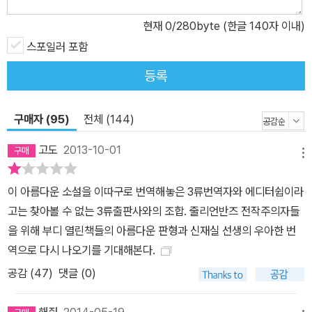
이번에는 이언 매큐언의 『암스테르담』 때문에 고배를 마셨다. 『아서
현재
0
/280byte (한글 140자 이내)
와 조지』로 세 번째 후보에 오른 2005년에는 존 밴빌의 『그래서 신
스포일러 포함
들은 바다로 갔다』와 경합하였으나, 이때도 실패로 돌아갔다. 가디언
지의 클레어 아미스테드는 ‘내가 보기에 (반스가 세번째 부커상 후보
등록
에 올랐던) 그날의 시상식장에서 줄리언 반스만큼 긴장한 사람은 없
었다’고 회고하기도 했다. 유럽의 주요 문학상과 훈장 등을 휩쓸다시
구매자 (95)
전체 (144)
피 한, 영국을 대표하는 소설가이면서도 정작 영문학을 대표하는 상
에서만은 무관의 제왕이었던 작가 자신도 그간 쓰디쓴 심경을 숨기지
고도
2013-10-01
메뉴
않았다. 그는 수상하기 전, 부커상을 ‘호화로운 빙고게임’이라 비꼬기
도 했다. 그리고 드디어 네 번째 후보에 올라 수상하던 날, 그는 다음
이 아름다운 소설을 이따구로 번역해놓은 3류번역자와 에디터쉽이라
과 같이 소감을 밝혔다. “그렇다, 후보에 오르는 것이 네 번째였기 때
고는 찾아볼 수 없는 3류출판사와의 조합. 줄리언반즈 전작주의자들
문에 사실 한시름 놓았다. 무덤에 들어간 뒤에 베릴 상을 받고 싶지는
을 위해 부디 열린책들의 아름다운 판형과 신재실 선생의 우아한 번
않았으니까.” 또한 그는 수상 연설에서 자신과 비슷하게 노벨문학상
역으로 다시 나오기를 기대해본다.
에서 번번이 고배를 마셨던 위대한 소설가 호르헤 루이스 보르헤스의
공감 (
47
)
댓글 (0)
이야기를 유머러스하게 언급하기도 했다. “왜 당신이 상을 받지 못하
는 것 같으냐는 질문에 보르헤스는 대답하곤 했다. ‘세상 어딘가에 나
해줘
2014-05-19