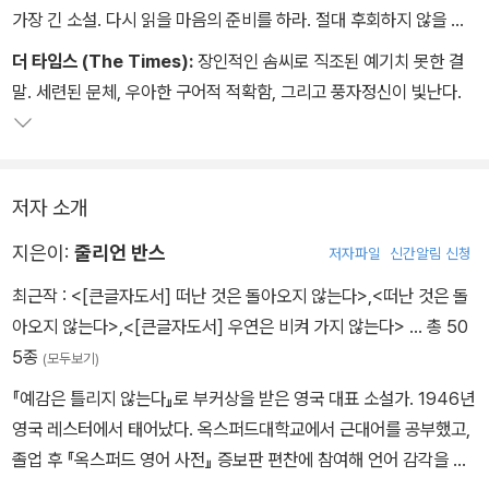
가장 긴 소설. 다시 읽을 마음의 준비를 하라. 절대 후회하지 않을 것
이다.
더 타임스 (The Times):
장인적인 솜씨로 직조된 예기치 못한 결
말. 세련된 문체, 우아한 구어적 적확함, 그리고 풍자정신이 빛난다.
저자 소개
지은이:
줄리언 반스
저자파일
신간알림 신청
최근작 :
<[큰글자도서] 떠난 것은 돌아오지 않는다>
,
<떠난 것은 돌
아오지 않는다>
,
<[큰글자도서] 우연은 비켜 가지 않는다>
… 총 50
5종
(모두보기)
『예감은 틀리지 않는다』로 부커상을 받은 영국 대표 소설가. 1946년
영국 레스터에서 태어났다. 옥스퍼드대학교에서 근대어를 공부했고,
졸업 후 『옥스퍼드 영어 사전』 증보판 편찬에 참여해 언어 감각을 단