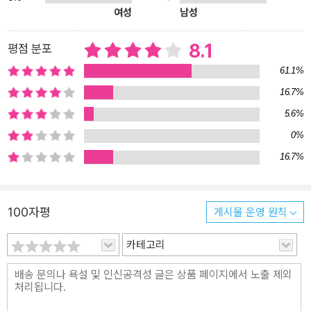
다양한 분야에 걸쳐 도티, 잠뜰, 풍월량, 테드, 엠브로, 떵개, 장삐쭈,
여성
남성
라온, 띠미 등 최고의 영향력을 가진 150여 팀의 크리에이터 그룹이
모여 있다. 합계 천만 명 이상 구독자, 월 누적 조회 수 10억에 이르는
8.1
평점 분포
강력한 매체력을 지니며, 창사 3년 만에 빠르게 성장하는 MCN(Multi
61.1%
Channel Network, 다중 채널 네크워크) 업계 대표 주자로 평가받고
16.7%
있다. 크리에이터란 과연 무엇일까? 크리에이터가 되기 위해서는 무
5.6%
엇을 공부하고, 어떤 마음가짐을 가져야 하는 것일까? 크리에이터의
미래는 어떨까? 샌드박스 네트워크는 과연 어떤 회사이고, 어떤 사람
0%
들이 어떻게 일하고 있을까? 대한민국 톱 크리에이터들과 함께 최고
16.7%
의 콘텐츠를 만들며 MCN을 이끌고 있는 크리에이터계의 어벤져스
‘샌드박스 네트워크’가 들려주는 크리에이터의 세계가 최초 공개된다.
크리에이터는 왜 꿈의 직업이 되었을까? “사실 제 꿈은 과학자, 변호
100자평
게시물 운영 원칙
사가 아니라 크리에이터예요.” “아이가 뭐든지 유튜브로 보려고 해
요. 크리에이터가 되고 싶다는데, 그게 대체 뭔가요?” 미국의 대중 잡
카테고리
지인 <버라이어티(Variety)>는 10대를 대상으로 “당신이 물건을 살
때 가장 영향력을 미치는 유명인은 누구인가?”라는 설문 조사를 실시
했다. 대개는 유명 연예인이 강력한 영향을 미칠 것이라고 생각했지