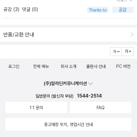
기에 앞서 예술품˝ 도레의 판화성서 출간 http://www.yonhapnews.
공감 (
3
)
댓글 (0)
co.kr/bulletin/2018/07/17/0200000000AKR201807171050000
05.HTML‪‪편혜영 작가 ‘홀‘, 미국 문학상 셜리잭슨상 수상 http://ww
w.yonhapnews.co.kr/bulletin/2018/07/17/0200000000AKR201
반품/교환 안내
80717118300005.HTML[신간] 감동적인 일생…‘우리는 늘 바라는
대로 이루고 있다‘http://news1.kr/articles/?3372964[신간] 용기
있는 여성의 지혜 『살다 보니 인생공식 있더라』http://www.readers
news.com/news/articleView.html?idxno=80950[신간] 스타일
난다·무신사 같은 쇼핑몰 만드는 법 『1등 온라인 쇼핑몰의 비밀』htt
로그인
전체 메뉴
회사 소개
출판사 안내
PC 버전
p://www.readersnews.com/news/articleView.html?idxno=809
40[책 읽는 대한민국] 『나는 유튜브 크리에이터를 꿈꾼다』 - 샌드박
(주)알라딘커뮤니케이션
스 네트워크가 알려주는 크리에이터의 모든 것http://www.readers
1544-2514
일반문의 (발신자 부담)
news.com/news/articleView.html?idxno=80954[책 읽는 대한
민국] 『400만원으로 60일간 美 태평양을 달리다』 - 자전거로 떠난
1:1 문의
FAQ
가장 아름답고 환상적인 절경http://www.readersnews.com/new
s/articleView.html?idxno=80955.
중고매장 위치, 영업시간 안내