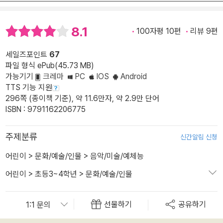
8.1
100자평 10편
리뷰 9편
세일즈포인트
67
파일 형식 ePub(45.73 MB)
가능기기
크레마
PC
IOS
Android
TTS 기능 지원
296쪽 (종이책 기준), 약 11.6만자, 약 2.9만 단어
ISBN : 9791162206775
주제분류
신간알림 신청
어린이
>
문화/예술/인물
>
음악/미술/예체능
어린이
>
초등3~4학년
>
문화/예술/인물
선물하기
공유하기