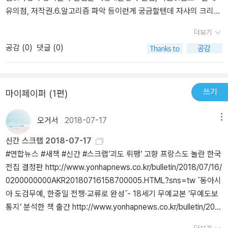
의 매력 속으로. 장삐쭈: 병맛 더빙의 신세계를 개척한 돌+I 크리에이
유의점, 저작권.6.알고리즘 파악 등이런게 궁금할텐데 자사의 크리에
터. 백수골방: 유튜브 영화 리뷰의 수준을 한 단계 높인 품격 있는 크
이터의 소개와 성장, 그리고 돌고 돌아결국 샌드박스가 크리에이터를
리에이터. 띠미: 리뷰, 먹방, 뷰티, ASMR까지… 샌드박스 네트워크
더보기
뽑고 있고 지원해준다로 귀결되는 책.여러 크리에이터 말고 한명의
오디션으로 탄생한 만능 크리에이터. 빨간토마토: 무한한 상상력으로
공감 (
0
)
댓글 (0)
사례로 쭉 풀어 냈다면 좋았을 듯.
만든 애니메이션! 상상극장이 시작된다. 겜브링: 내가 바로 병맛 게임
크리에이터. 마루: 10대 크리에이터의 파워!
쓰기
마이페이퍼 (1편)
오거서
2018-07-17
메뉴
신간 스크랩 2018-07-17
#연합뉴스 #새책 #신간 #스크랩‪‘괴도 뤼팽‘ 고향 프랑스도 놀란 한국
전집 결정판 http://www.yonhapnews.co.kr/bulletin/2018/07/16/
0200000000AKR20180716158700005.HTML?sns=tw‬ ‪˝동아시
아 도검무예, 한중일 전쟁·교류로 완성˝- 18세기 무예교본 ‘무예도보
통지‘ 분석한 책 출간 http://www.yonhapnews.co.kr/bulletin/201
8/07/17/0200000000AKR20180717027200005.HTML‪‪˝성서이
더보기