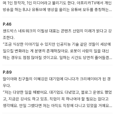
며 1인 창작자, 1인 미디어라고 불리기도 한다. 아프리카TV에서 개인
방송을 하는 BJ나 유튜브에 영상을 올리는 유튜버 모두를 총칭하는
말이다. 혼자서 영상을 제작해야 하기 때문에 모든 콘텐츠는 자기 안
에서 나와야 한다.
P.46
이들은 자신이 좋아하거나 잘하는 일을 혼자 간직하지 않고, 영상으
샌드박스 네트워크의 이필성 대표는 콘텐츠 산업의 미래가 밝다고 강
로 제작해 유튜브를 비롯한 다양한 플랫폼에 올린다. 자기 콘텐츠를
조한다.
다른 이들과 공유하고, 그것에 공감하는 사람들이 모여들어 구독자가
“조금 식상한 이야기일 수 있지만 인공지능 기술 같은 것들이 세상에
생기고 조회 수가 늘면 인기 크리에이터가 된다.
일으킬 변화라는 게 분명히 존재하잖아요. 로봇이 사람의 일을 대신
좋아하는 일을 하며 돈을 벌 수 있다면 이보다 행복한 일이 또 있을
하는 경우도 점점 많아질 것이고요. 일하는 시간도 당연히 줄어들겠
까? 크리에이터가 꿈의 직업이 될 수밖에 없는 이유다.
지요. 그렇다면 여유를 즐기기 위한 콘텐츠의 필요성은 당연히 증가
할 겁니다.”
P.89
이런 흐름에 따라 다양한 콘텐츠로 시청자를 즐겁게 해주는1인 미디
말이야와 친구들의 이혜강은 대기업에 다니다가 크리에이터가 된 경
어의 역할은 늘어날 게 분명하고, 직업으로서의 가능성과 비전도 무
우다.
궁무진하다. 그렇기에 성급할 필요도 없고 지나치게 외면할 필요도
“저는 다양한 일을 해봤어요. 대기업도 다녔었고, 블로그 운영도 했었
없다.
고, 지금은 강사도 하고 있죠. 직업이 꼭 하나여야 할 필요는 없다고
생각해요. 만일 그랬다면 저는 아직도 직장에 다니고 있었을 거예요.
그리고 이런 행복과 여유는 느끼지 못했겠죠.”