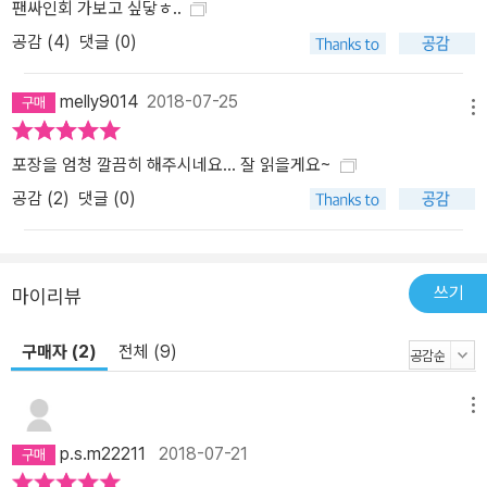
팬싸인회 가보고 싶닿ㅎ..
에이터들은 모두 입을 모아 말한다. “신중하게 접근하고, 학교생활이
공감 (
4
)
댓글 (0)
나 직장생활 경험 모두를 소중히 하세요.” 진입 장벽이 낮지만 리스크
또한 크며, 호기심과 재미만 가지고 오랫동안 콘텐츠를 만들기에는
melly9014
2018-07-25
크리에이터가 갖춰야 할 기술과 기획력, 마인드는 상상했던 것보다
메뉴
훨씬 큰 부분을 차지하기 때문이다. 성공한 크리에이터들은 건강한
콘텐츠, 좋은 영향력을 지닌 콘텐츠를 생산하며 구독자들과 끊임없이
포장을 엄청 깔끔히 해주시네요... 잘 읽을게요~
소통하고, 자기 관리 또한 엄격하다는 점을 명심해야 한다. 이 책은 도
공감 (
2
)
댓글 (0)
티, 잠뜰, 풍월량, 장삐쭈, 백수골방, 라온, 빨간토마토, 말이야와 친구
들 등 스타 크리에이터들부터 중학생 크리에이터 마루, 샌드박스 오
디션을 통해 입문한 띠미까지 다양한 분야에서 성공적으로 활약하고
쓰기
마이리뷰
있는 샌드박스 네트워크 크리에이터들의 유튜브 입문기, 기획 과정,
슬럼프 극복기, 팬과의 소통 등 다양한 이야기를 담았다. 또한 크리에
구매자 (2)
전체 (9)
이터를 관리하고 콘텐츠를 함께 기획하는 샌드박스의 파트너십 팀,
제작 팀, 사업기획 팀 등 직원들의 생생한 목소리를 통해 유튜브의 콘
메뉴
텐츠가 어떻게 탄생하고 발전하고 있는지, 샌드박스 네트워크는 어떤
차별점을 가지고 운영되고 있는지를 들려준다. 크리에이터를 꿈꾸고
p.s.m22211
2018-07-21
있는가? 틀에 박힌 것에서 벗어나 남들보다 더 재미있고 창의적인 콘