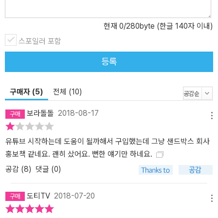
만 결과는 의외였다. 그들은 유명 연예인이 아닌, 1인 미디어 스타인
유튜브 크리에이터들을 뽑았다. 상위 20명 가운데 10명이 크리에이
현재
0
/280byte (한글 140자 이내)
터들이었다. 이처럼 크리에이터들은 유명 ‘셀럽’보다 더 깊게 닿아 있
으며, 인기인을 넘어 콘텐츠 산업과 그것을 소비하는 이들에게 상당
스포일러 포함
한 영향력을 미치는 ‘인플루언서’로 대두된다. 이제 유튜브라는 플랫
등록
폼은 단순히 재미와 흥미를 끄는 콘텐츠를 모아놓은 곳이 아닌, 우리
생활에 경제적으로나 정서적으로 큰 영향을 미치는 주요 매체로서 큰
역할을 하고 있는 것이다. 2000년대 이후 태생, 소위 Z세대라 불리는
구매자 (5)
전체 (10)
이들은 기존 세대와는 현저히 다른 디지털 환경에서 살고 있다. 태어
보라돌돌
2018-08-17
날 때부터 휴대폰과 친숙하고, 글보다는 동영상이 익숙하다. 부모님
메뉴
들은 모르는 것이 있으면 무조건 초록 검색창을 찾지만 이들은 유튜
유튜브 시작하는데 도움이 될까해서 구입했는데 그냥 샌드박스 회사
브로 향한다. 굉장히 개인화되어 있지만 혼자 있으면서도 누군가와
홍보책 같네요. 괜히 샀어요. 뻔한 얘기만 하네요.
함께 즐거움을 느끼고 싶어 하고, 누군가 내 고민을 들어주고 함께 소
통하기를 원한다. 그렇기에 크리에이터들이 던지는 말 한마디에 웃
공감 (
8
)
댓글 (0)
고, 감동받으며, 댓글로 소통하길 원한다. 그리고 본인 역시 크리에이
터가 되어서 그 세계에 함께하길 꿈꾼다. 크리에이터가 되고 싶은 이
도티TV
2018-07-20
메뉴
유에 재미있고, 창의적인 직업이기 때문이라는 기대감만 있는 것은
아니다. 실제로 톱 크리에이터들의 수입은 나날이 증가하며, 이미 웬