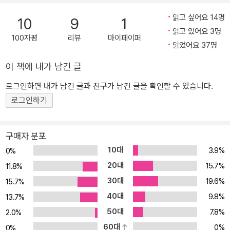
수 10억 톱 유튜버들이 모인 ‘샌드박스 네트워크’ “도티? 유튜브에 동
읽고 싶어요 14명
10
9
1
영상을 올린다고? 그런 거 말고 제대로 된 일을 하는 게 어때?” 명실
읽고 있어요 3명
상부한 대한민국의 톱 크리에이터이자 샌드박스 네트워크의 공동 창
100자평
리뷰
마이페이퍼
읽었어요 37명
업자 ‘도티’가 처음 유튜브에 영상을 올릴 때만 해도 주변 사람들은 만
류했다. 하지만 지금은 전혀 다른 분위기이다. 누가 알았겠는가, 초등
이 책에 내가 남긴 글
학생이 가장 존경하는 인물로 크리에이터 도티가 당당히 뽑힐 줄. 10
로그인하면 내가 남긴 글과 친구가 남긴 글을 확인할 수 있습니다.
대들이 가장 가고 싶은 꿈의 직장 ‘샌드박스 네트워크’. 희망 직업 1순
로그인하기
위로 꼽히는 ‘크리에이터’. 포털사이트에 샌드박스 네트워크를 검색하
면 ‘입사하는 방법’이 연관검색에 뜰 정도이고 유재석은 몰라도 샌드
박스 네트워크의 크리에이터 ‘도티’는 알 정도이니, 부모님들마저도
구매자 분포
엄청난 관심을 보이고 있다. 구글이나 페이스북, 에어비앤비가 꿈의
10대
3.9%
0%
직장이라 불리는 것처럼, 이들 사이에서는 샌드박스 네트워크야말로
20대
15.7%
11.8%
가장 가고 싶은 회사, 크리에이터야말로 꼭 도전해보고 싶은 직업이
30대
19.6%
되었다. 샌드박스 네트워크는 건전하고 다양한 디지털 놀이 문화를
15.7%
만들고 싶었던 구글 출신의 이필성 대표와 대한민국에서 가장 영향력
40대
9.8%
13.7%
있는 크리에이터 중 한 명인 도티가 힘을 합쳐 창업한 디지털 엔터테
50대
7.8%
2.0%
인먼트 회사이다. 2018년 현재 키즈, 게임, 먹방, 음악, 예능, 취미 등
60대
0%
0%