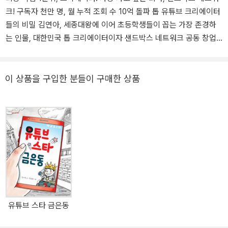
크! 구독자 천만 명, 월 누적 조회 수 10억 돌파 톱 유튜브 크리에이터
들의 비밀 김연아, 세종대왕에 이어 초등학생들이 꼽는 가장 존경하
는 인물, 대한민국 톱 크리에이터이자 샌드박스 네트워크 공동 창업
자 도티. 이제 ‘유재석’은 몰라도 크리에이터 ‘도티’는 아는 세대들이
미래를 이끈다. 과거에는 모르는 게 있으면 초록 검색창을 찾았지만
이제는 ‘유튜브’가 그 역할을 하고 있으며, ‘크리에이터’와 ‘창작자 에
이 상품을 구입한 분들이 구매한 상품
이전트’는 ‘미래를 함께할 새로운 직업’으로 인정받고 있다. 크리에이
터는 왜 꿈의 직업이 되었을까? 크리에이터가 되려면 어떤 것을 준비
해야 할까? 크리에이터의 미래는 어떨까? 대한민국 톱 크리에이터들
과 함께 최고의 콘텐츠를 만들며 미래를 이끌고 있는 크리에이터계의
어벤져스 ‘샌드박스 네트워크’가 들려주는 흥미진진한 세계가 펼쳐진
다. 앞으로의 세계는 크리에이터가 이끈다! 크리에이터계의 어벤져스
‘샌드박스 네트워크’가 알려주는 유튜브 크리에이터의 모든 것 ★도
티, 잠뜰, 라온, 장삐쭈, 풍월량, 띠미… 샌드박스 톱 크리에이터들의
친필 사인 포함(인쇄본)★ ★출간 즉시 베스트셀러! 크리에이터를 꿈
유튜브 스타 금은동
꾸는 모든 이들이 간절히 기다려온 책!★ 희망 직업 1순위, 가장 존경
하고 좋아하는 인물 ‘크리에이터’ 가장 가고 싶은 회사, 월 누적 조회