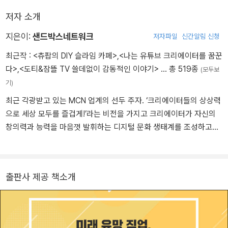
해지는 걸 알고 있었어요. 그런데 크리에이터라는 사람들이 너무 큰
저자 소개
사랑을 받고 있는 반면, 그들이 하는 일을 진지하게 바라보거나 직업
으로 인정해주는 문화는 많이 부족했죠.”
지은이:
샌드박스네트워크
저자파일
신간알림 신청
최근작 :
<츄팝의 DIY 슬라임 카페>
,
<나는 유튜브 크리에이터를 꿈꾼
다>
,
<도티&잠뜰 TV 쓸데없이 감동적인 이야기>
… 총 519종
(모두보
기)
최근 각광받고 있는 MCN 업계의 선두 주자. ‘크리에이터들의 상상력
으로 세상 모두를 즐겁게!’라는 비전을 가지고 크리에이터가 자신의
창의력과 능력을 마음껏 발휘하는 디지털 문화 생태계를 조성하고자
한다. 대표 크리에이터로는 슈뻘맨, 말이야와 친구들, 도티, 백앤아,
빨간내복야코 등이 있다.
출판사 제공 책소개