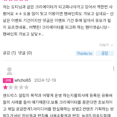
텐츠로 인정받고 수입을 얻고 싶은가? 많은 사람들에게 행복을 전달
저는 도티님과 같은 크리에이터가 되고파나아가고 있어서 책한번 사
하고 좋은 영향력을 주고 싶은가? 좀 더 새로운 것을 만들고, 미래를
봤어요 ㅎㅎ 도움 많이 됫고 이왕이면 팬싸인회도 가보고 싶네요~ 산
이끄는 곳에서 진취적으로 일해보고 싶은가? 어떤 일이 너무 좋아 밤
날은 이벤트 기간이지만 댓글은 이벤트 기간 후에 달아서 응모가 될
샘을 하고도 행복한 경험이 있다면, 몇 날 며칠 해도 질리지 않을 취미
지 모르겟네용.. 어쨋든! 크리에이터를 되고퍼 하는 팬이엿습니당~
가 있다면 당신은 크리에이터가 될 수 있다. 유튜브를 보다가 내려야
팬싸인회 가보고 싶닿ㅎ..
할 역을 지나쳤다면? 당신은 이미 샌드박스에 입사할 자격을 갖췄다.
“사람들에게 새로운 꿈을 심어주는 콘텐츠를 만들고 싶다”는 샌드박
더보기
스 네크워크와 크리에이터들의 그 특별한 세계로 함께 떠나보자. ★
공감 (
1
)
댓글 (0)
이 책에 참여한 샌드박스 네트워크의 크리에이터 ★ 도티: 한국 최초
유튜브 200만 구독자! 한국 게이밍 채널 1위! 10대를 위한 새로운 놀
메뉴
이 문화의 창시자. 잠뜰: 국내 최고 수준의 유튜브 애니메이션 및 V-lo
g, 다양한 콘텐츠를 창작하는 다재다능한 크리에이터. 풍월량: 종합
whcho85
2024-12-19
게임&스트리밍의 바이블! 한국 대표 스트리머. 라온: 구독자 235만
을 자랑하는 커버송의 최강자! 해외에서도 인기 폭발 크리에이터. 김
샌드박스 설립의 목적과 어떻게 운영 하는지를회사에 등록된 유튜버
재원: 신이 내린 즐겜 유저. 새로운 게임 콘텐츠를 선보이는 트렌드 세
들의 사례를 들어 얘기해준다.보통 크리에이터를 꿈꾼다면 초보자이
터. 말이야와 친구들: 재미있는 놀이와 즐거운 교육을 결합한 키즈 엔
고 제일 궁금한게1.아이디어를 현실화하는 방법2.컨텐츠 기획하는 방
터테인먼트 채널의 대통령. 츄팝: 지루할 틈 없는 액체괴물과 슬라임
법3.가성비 장비들과 편집툴 사용4.촬영과 편집, 녹음5.업로드할때