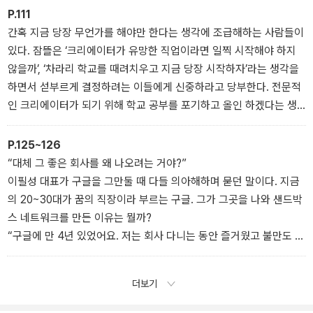
이혜강은 크리에이터의 제일 좋은 점 중 하나가 모든 것을 스스로 조
P.111
절할 수 있는 점이라고 말한다. 직장에 다니거나 강의를 하는 일도 물
간혹 지금 당장 무언가를 해야만 한다는 생각에 조급해하는 사람들이
론 재미있었다. 하지만 결혼을 하고 아이가 생기면서, 직장에 다니며
있다. 잠뜰은 ‘크리에이터가 유망한 직업이라면 일찍 시작해야 하지
아이를 돌보기가 굉장히 힘들 거라는 고민이 생겼다.
않을까’, ‘차라리 학교를 때려치우고 지금 당장 시작하자’라는 생각을
현실적인 고민 끝에 크리에이터 활동을 시작했는데, 정말로 잘한 결
하면서 섣부르게 결정하려는 이들에게 신중하라고 당부한다. 전문적
정이었다. 일이 적성에 맞고 즐거우니 좋은 콘텐츠를 만들 수밖에 없
인 크리에이터가 되기 위해 학교 공부를 포기하고 올인 하겠다는 생
고, 삶이 더 행복해졌다. 게다가 일과 놀이가 딱히 구분되지 않아서 일
각은 성급한 판단이라는 것.
에서 오는 스트레스도 훨씬 적은 편이다.
P.125~126
“대체 그 좋은 회사를 왜 나오려는 거야?”
이필성 대표가 구글을 그만둘 때 다들 의아해하며 묻던 말이다. 지금
의 20~30대가 꿈의 직장이라 부르는 구글. 그가 그곳을 나와 샌드박
스 네트워크를 만든 이유는 뭘까?
“구글에 만 4년 있었어요. 저는 회사 다니는 동안 즐거웠고 불만도 없
었어요. 구글이 싫거나 만족스럽지 않은 부분이 있어서 회사를 나온
건 절대 아닙니다. 이렇게 말하니까 더 의아해하실 것 같네요. 제가 구
더보기
글을 그만둔 건 그 일이 싫어서가 아니라, 더 끌리는 일을 발견했기 때
문이죠. 도티와 친했기 때문에 그 무렵 크리에이터들의 활동이 왕성