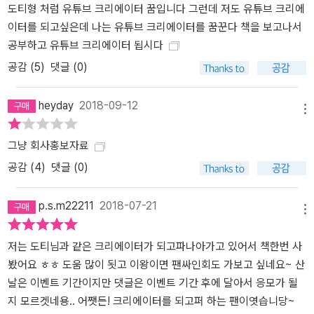
도티형 처럼 유튜브 크리에이터 꿈입니다 그런데 저도 유튜브 크리에
만한 대기업 연봉 수준을 훌쩍 넘어 10억 대의 수입을 얻는 크리에이
이터를 되고싶은데 나는 유튜브 크리에이터를 꿈꾼다 책을 보고나서
터도 있다는 사실은 많이 알려져 있다. 인기 유튜버들은 공중파 방송
공부하고 유튜브 크리에이터 됩시다
에도 진출하며 연예인 못지않은 인기를 누리기도 한다. 나이 제한, 스
공감 (
5
)
댓글 (0)
펙 따위 필요 없이 자신의 세계를 마음껏 펼칠 수 있고, 앞으로도 계속
이어질 디지털 시대에 적합한 일로 여겨지며 그야말로 꿈의 직업으로
heyday
2018-09-12
대두대고 있는 것이다. 이에 힘입어 크리에이터는 이제 당당한 직업
메뉴
의 하나로 인정받고 있다. 이를 증명하듯 한국고용정보원은 ‘미디어
콘텐츠 창작자(크리에이터)’와 ‘창작자 에이전트’를 ‘미래를 함께할 새
그냥 회사홍보자료
로운 직업’으로 소개한다. 성공한 크리에이터, 성공한 MCN은 과연
공감 (
4
)
댓글 (0)
뭐가 다를까? 이필성 샌드박스 네트워크 CEO와 도티, 잠뜰, 풍월량,
장삐쭈, 백수골방, 라온, 츄팝, 띠미… 크리에이터계의 어벤져스 ‘샌드
p.s.m22211
2018-07-21
메뉴
박스 네트워크’의 주역들이 들려주는 새로운 콘텐츠 세계 “크리에이
터 꿈, 공부 모두 놓치지 말고 잘 키워가세요. 그러면 저희가 먼저 함
저는 도티님과 같은 크리에이터가 되고파나아가고 있어서 책한번 사
께하자고 제안할 거예요.” -도티 회사를 때려치우고 본격적으로 유튜
봤어요 ㅎㅎ 도움 많이 됫고 이왕이면 팬싸인회도 가보고 싶네요~ 산
버로 활동하겠다는 사람, 학교 공부는 미뤄두고 크리에이터에 인생을
날은 이벤트 기간이지만 댓글은 이벤트 기간 후에 달아서 응모가 될
바치겠다는 사람…. 유튜브와 크리에이터가 점점 각광받으면서 이 세
지 모르겟네용.. 어쨋든! 크리에이터를 되고퍼 하는 팬이엿습니당~
계에 뛰어들고 싶어 하는 이들도 많아지고 있다. 하지만 성공한 크리