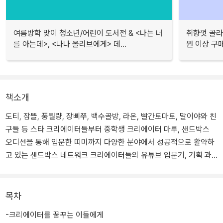
여름방학 맞이 청소년/어린이 도서전 & <나는 너
취향껏 골라
를 아는데>, <나나 올리브에게> 데...
원 이상 구
책소개
도티, 잠뜰, 풍월량, 장삐쭈, 백수골방, 라온, 빨간토마토, 말이야와 친
구들 등 스타 크리에이터들부터 중학생 크리에이터 마루, 샌드박스
오디션을 통해 입문한 띠미까지 다양한 분야에서 성공적으로 활약하
고 있는 샌드박스 네트워크 크리에이터들의 유튜브 입문기, 기획 과
정, 슬럼프 극복기, 팬과의 소통 등 다양한 경험을 담았다.
또한 크리에이터를 관리하고 콘텐츠를 함께 기획하는 샌드박스의 파
목차
트너십 팀, 제작 팀, 사업기획 팀 등 직원들의 생생한 이야기를 통해
-크리에이터를 꿈꾸는 이들에게
유튜브의 콘텐츠가 어떻게 탄생하고 발전하고 있는지, 샌드박스 네트