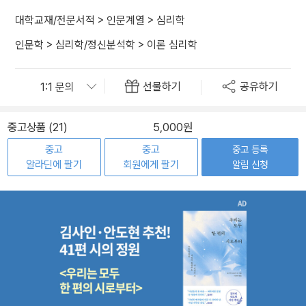
대학교재/전문서적
>
인문계열
>
심리학
인문학
>
심리학/정신분석학
>
이론 심리학
선물하기
공유하기
중고상품 (21)
5,000원
중고
중고
중고 등록
알라딘에 팔기
회원에게 팔기
알림 신청