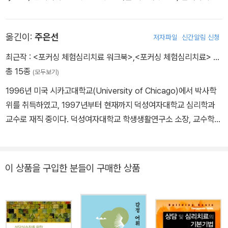
곳에서 교수로 재직 중이다.
옮긴이:
주은선
저자파일
신간알림 신청
최근작 :
<포커싱 체험심리치료 워크북>
,
<포커싱 체험심리치료>
…
총 15종
(모두보기)
1996년 미국 시카고대학교(University of Chicago)에서 박사학
위를 취득하였고, 1997년부터 현재까지 덕성여자대학교 심리학과
교수로 재직 중이다. 덕성여자대학교 학생생활연구소 소장, 교수학습
개발센터 센터장, 입학홍보처장, 한국인간중심체험상담학회 학회장
등을 역임하였다. 한국상담심리학회 전문상담심리 슈퍼바이저, 한국
가족상담협회 부부가족상담 슈퍼바이저 자격을 소지하고 있고, 미국
이 상품을 구입한 분들이 구매한 상품
포커싱 체험심리치료 트레이너 및 코디네이터 자격을 보유하고 있다.
미국 Illinois주 임상심리자격증 이수과정을 마쳤고, Counseling Qu
arterly 학술지 편집위원을 역임하였다. 국내의 다수의 상담 및 심리
치료 분야 학술지 편집위원 및 심사위원 경력이 있다. 덕성여자대학