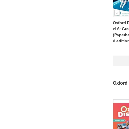
Oxford D
el 6: G
(Paperba
d editio
Oxford 