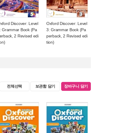
xford Discover: Level
Oxford Discover: Level
: Grammar Book (Pa
3: Grammar Book (Pa
erback, 2 Revised edi
perback, 2 Revised edi
ion)
tion)
전체선택
보관함 담기
장바구니 담기