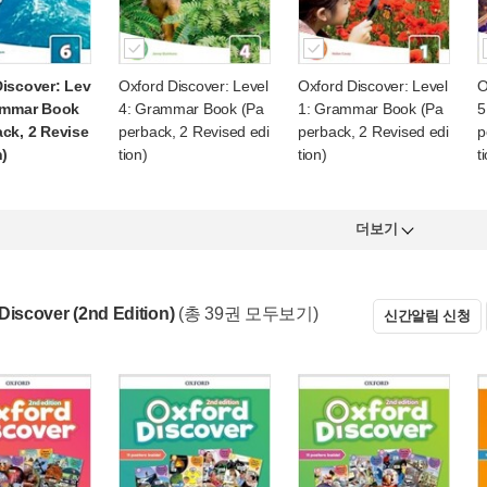
iscover: Lev
Oxford Discover: Level
Oxford Discover: Level
O
rammar Book
4: Grammar Book (Pa
1: Grammar Book (Pa
5
ck, 2 Revise
perback, 2 Revised edi
perback, 2 Revised edi
p
n)
tion)
tion)
t
더보기
Discover (2nd Edition)
(총 39권 모두보기)
신간알림 신청