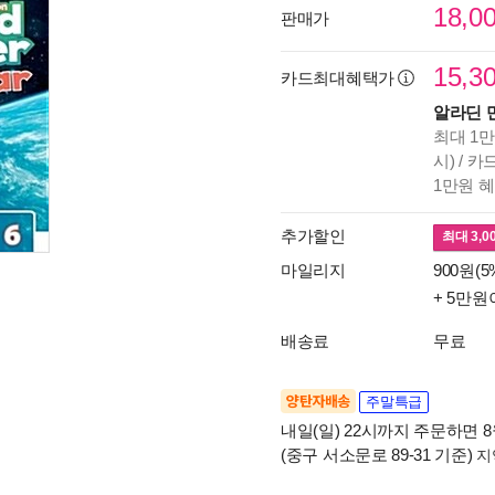
18,0
판매가
15,3
카드최대혜택가
알라딘 
최대 1만
시) / 
1만원 
추가할인
최대
3,0
마일리지
900원(5
+ 5만원
배송료
무료
양탄자배송
주말특급
내일(일) 22시까지 주문하면 8월
(중구 서소문로 89-31 기준)
지