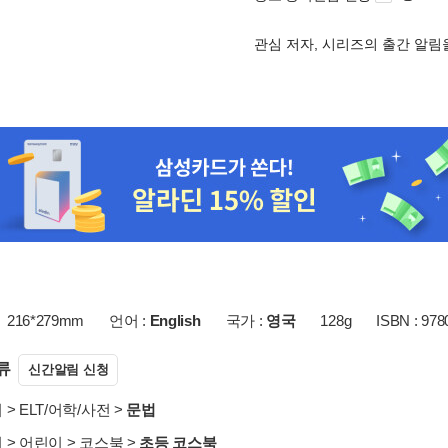
관심 저자, 시리즈의 출간 알
216*279mm
언어 :
English
국가 :
영국
128g
ISBN : 97
류
신간알림 신청
서
>
ELT/어학/사전
>
문법
서
>
어린이
>
코스북
>
초등 코스북