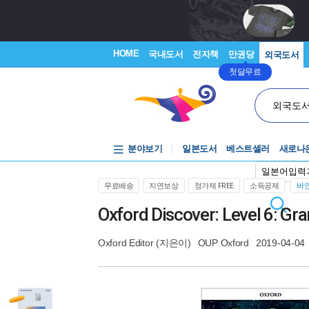
HOME
국내도서
전자책
만권당
외국도서
첫달무료
외국도
분야보기
일본도서
베스트셀러
새로나
일본어입력
무료배송
지연보상
정가제 FREE
소득공제
바인
Oxford Discover: Level 6: Gr
Oxford Editor
(지은이)
OUP Oxford
2019-04-04