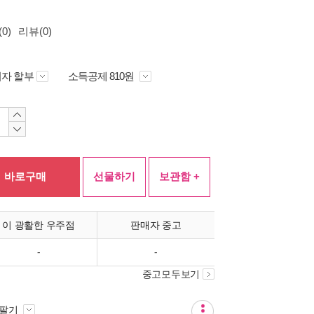
0)
리뷰(0)
자 할부
소득공제 810원
바로구매
선물하기
보관함 +
이 광활한 우주점
판매자 중고
-
-
중고모두보기
 팔기