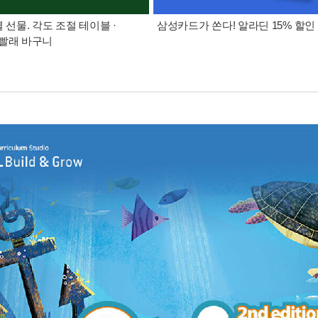
별 선물. 각도 조절 테이블 ·
삼성카드가 쏜다! 알라딘 15% 할인
빨래 바구니