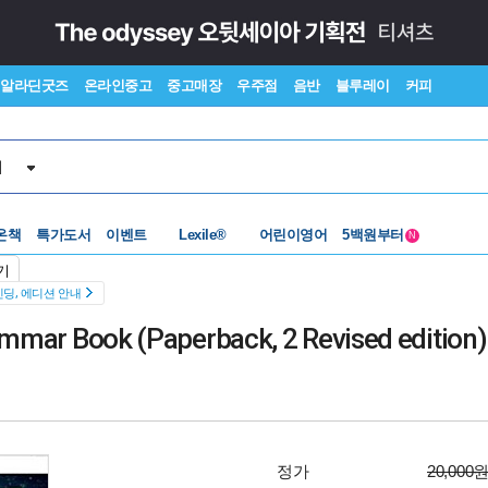
알라딘굿즈
온라인중고
중고매장
우주점
음반
블루레이
커피
서
수준별베스트
중고 외서
Lexile®
5백원부터
온책
특가도서
이벤트
어린이영어
N
수준별베스트
중고 외서
기
딩, 에디션 안내
ammar Book (Paperback, 2 Revised edition)
정가
20,000