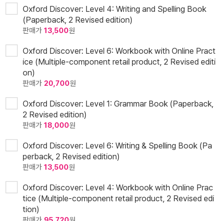
Oxford Discover: Level 4: Writing and Spelling Book
(Paperback, 2 Revised edition)
판매가
13,500
원
Oxford Discover: Level 6: Workbook with Online Pract
ice (Multiple-component retail product, 2 Revised editi
on)
판매가
20,700
원
Oxford Discover: Level 1: Grammar Book (Paperback,
2 Revised edition)
판매가
18,000
원
Oxford Discover: Level 6: Writing & Spelling Book (Pa
perback, 2 Revised edition)
판매가
13,500
원
Oxford Discover: Level 4: Workbook with Online Prac
tice (Multiple-component retail product, 2 Revised edi
tion)
판매가
95,720
원