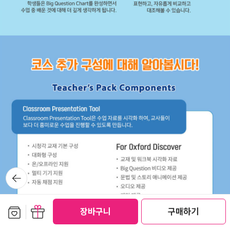
뒤로가
기
보관함담기
선물하기
장바구니
구매하기