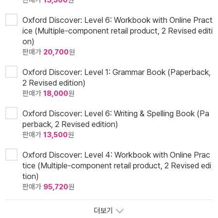
판매가
13,500
원
Oxford Discover: Level 6: Workbook with Online Pract
ice (Multiple-component retail product, 2 Revised editi
on)
판매가
20,700
원
Oxford Discover: Level 1: Grammar Book (Paperback,
2 Revised edition)
판매가
18,000
원
Oxford Discover: Level 6: Writing & Spelling Book (Pa
perback, 2 Revised edition)
판매가
13,500
원
Oxford Discover: Level 4: Workbook with Online Prac
tice (Multiple-component retail product, 2 Revised edi
tion)
판매가
95,720
원
더보기