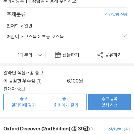
문의사항은
1:1 상담
을 이용해 주십시오.
주제분류
신간알림 신청
언어학
>
일반
어린이
>
코스북
>
초등 코스북
선물하기
공유하기
알라딘 직접배송 중고
-
이 광활한 우주점 (1)
6,100원
판매자 중고
-
중고
중고
중고 등록
알라딘에 팔기
회원에게 팔기
알림 신청
Oxford Discover (2nd Edition) (총 39권)
신간알림 신청