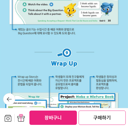
뒤로가
기
보관함담기
선물하기
장바구니
구매하기