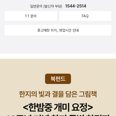
더클래식>양장과 반양장이 나뉘어있다. 내가 올린것은 양장본이다.
『장미의 이름』, 미국 드라마 <닥터 하우스>,
, 만화 <소년 탐정 김전
1544-2514
일반문의 (발신자 부담)
기왕 살거 이런 세트는 양장본으로 구해두는게 두고두고좋다. (물론
일>, <명탐전 코난> 등에 이르기까지 대중문화 전반에서 끊임없이
1:1 문의
FAQ
양장이 갈라질 염려는 해야한다.) 더클래식인 만큼 번역의 질과 신뢰
복기되고 재생산되는 ‘전설’을 확인할 수 있을 것이다.
도를 보장할 수 없다. 베스트트랜스라고는 하나 뭐해먹는 집단인지
중고매장 위치, 영업시간 안내
알수가 없다. 실명공개 약력공개 하는게 출판사로서는 더 이득일 수
있다. 책을 보면 또 발번역도 아닌게 많다. <황금가지>황
금가지는 특이하게도 홈즈전집 9권을 마무리 짓고 <셜록 홈즈의 세
계>, <셜록 홈즈 마지막 날들>, <셜록 홈즈 이탈리아 비서관>등의
번외편을 펴냈다. 물록 홈즈에 관해 유익한 재미를 줄 것 같지만 괜히
시리즈의 깔끔함을 망친 것 같기도 하다. 황금가지판 홈즈는 공신력
있게 만들어진걸로 아는데 지금은 다른 출판사 시리즈가 많아서 어떨
런지는 모르겠다.