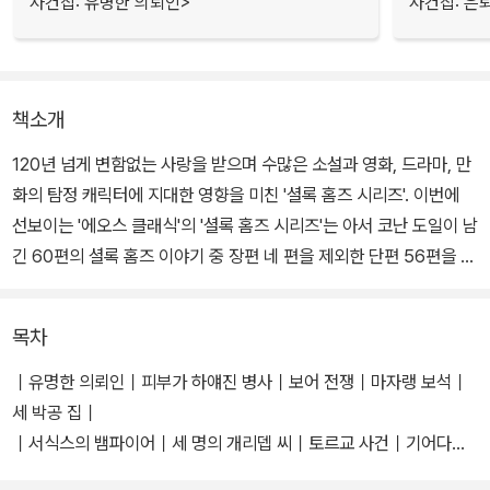
사건집: 유명한 의뢰인>
사건집: 은
책소개
120년 넘게 변함없는 사랑을 받으며 수많은 소설과 영화, 드라마, 만
화의 탐정 캐릭터에 지대한 영향을 미친 '셜록 홈즈 시리즈'. 이번에
선보이는 '에오스 클래식'의 '셜록 홈즈 시리즈'는 아서 코난 도일이 남
긴 60편의 셜록 홈즈 이야기 중 장편 네 편을 제외한 단편 56편을 모
은, <셜록 홈즈의 모험>, <셜록 홈즈 회고록>, <돌아온 셜록 홈즈>,
<셜록 홈즈 그의 마지막 인사>, <셜록 홈즈의 사건집>이다.
목차
이 '셜록 홈즈 시리즈'는 세계적인 홈즈 권위자인 레슬리 S. 클링커가
｜유명한 의뢰인｜피부가 하얘진 병사｜보어 전쟁｜마자랭 보석｜
2천 개가 넘는 주석을 덧붙여 출간한 <주석 달린 셜록 홈즈>를 저본
세 박공 집｜
으로 삼았으며, 그간 반복되어오던 오역과 오류를 바로잡았다. 더욱
｜서식스의 뱀파이어｜세 명의 개리뎁 씨｜토르교 사건｜기어다니
이 셜록 홈즈의 삽화가로 유명한 시드니 패짓과 아서 트위들, 하워드
는 남자｜