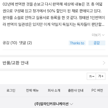
02년에 번역한 것을 손보고 다시 완역해 세상에 내놓은 것. 총 여덟
을 구사해 사건을 해결하는 근대적 탐정(뒤팽)을 처음 등장시킨 것은
권으로 구성돼 있고 정가에서 50% 할인이 된 채로 판매되고 있다.
에드거 앨런 포(「모르그 가의 살인」)였지만, 독자들의 마음을 사로잡
분야를 소설로 안하고 실용서로 등록을 한 것 같다. 정태원 1인번역이
는 ‘셜록 홈즈’라는 인물로 최초의 대중적 인기를 얻은 것은 코난 도일
라 번역의 일관성은 있지만 이게 약일지 독일지는 독자들이 판단할
이었다. 20세기에 수천 편의 탐정 이야기가 탄생되었지만 뒤팽과 르
몫이다. 표지가 좀 아동용스럽긴 하지만 홈즈의 팬들에겐 어필 할 수
코크 등이 대중의 기억에서 거의 사라진 반면 홈즈는 한 세기가 지난
더보기
있을 것 같다. 나온김에 시중에서 구할 수 있는 판본으로 홈즈 시리즈
지금도 생생히 살아남아, 소설과 영화, 드라마, 만화에 이르기까지 수
공감 (
10
)
댓글 (2)
를 정리해 보기로 한다. <시간과공간사> <비룡소> 전 5
많은 오마주 작품을 탄생시키고 있다. 아서 코난 도일은 1887년부터
권으로 구성돼 있다. 세트구성도 돼 있긴 한데 앞선 시간과공간사보
1927년까지 4편의 장편과 56편의 단편, 곧 총 60편의 셜록 홈즈 이
다 뭔가 달리는 느낌이다. 비룡소 브랜드 자체도 아동냄새가 나서 그
야기를 썼다. 도일은 “홈즈라는 이름만 들어도 신물이 올라온다”며 1
반품/교환 안내
런지 선뜻 손이 가지는 않는다. <현대문학: EOS 클래식
893년 12월 「마지막 문제」라는 작품에서 홈즈를 죽였지만, 독자들의
버전>총 9권으로 구성돼 있고 단편집 세트와 전체 세트가 구분돼 있
원성에 결국 부활시키는 해프닝을 빚기도 했다. 그리고 이렇게 이어
다. 번역에 있어 특장점은 별로 없어 보인다. 구성이 깔끔하다는 것 외
진 셜록 홈즈 시리즈는 지금껏 결코 절판된 적이 없다. 코난 도일이 쓴
엔.. <현대문학: 주석달린 버전>같은 출판사인 현대문학에서
이 60편의 셜록 홈즈 이야기는 셜로키언으로부터 ‘정전(The Cano
로그인
전체 메뉴
회사 소개
출판사 안내
PC 버전
주석달린 셜록홈즈로 출간 된 책이다. 번역은 승영조씨가 맡았다. 총
n)’으로 불리는데, 여기서는 1891년부터 《스트랜드 매거진》에 연재
6권 구성인데 나름 소장가치가 있어 보인다. 다만 인트렌스 번역원이
되어 훗날 다섯 편의 단편집으로 묶여 발행된 56편의 단편을 소개한
(주)알라딘커뮤니케이션
라고 번역자를 뭉퉁그린것은 역시 마음에 들지 않는다. <
다. 이를 통해 애거사 크리스티의 추리소설에서부터 움베르트 에코의