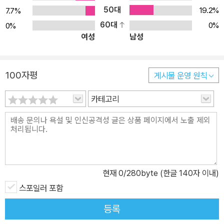
아가 문화 전반에 영향을 끼친 세계 최고의 고전 명작들을 엄선해 새
50대
19.2%
7.7%
로운 완역본으로 현대문학에서 야심차게 내놓는 세계문학 시리즈다.
60대
0%
0%
여성
남성
초판본과 방대한 자료를 바탕으로 해당 작품의 역사적, 문화적 의의
를 깊이 탐색한 각 고전들의 기념비적 판본인 <주석 달린 시리즈>를
텍스트로 삼은 <에오스 시리즈>는 수백, 수천 개의 주석을 참고하여
100자평
게시물 운영 원칙
우리말로 옮긴 만큼 원전이 전하는 가장 정확한 의미와 생생한 감동
을 만날 수 있다. 지금껏 반복되고 답습되었던 번역상의 오류를 바로
카테고리
잡은 것은 물론이다. 이 시리즈는 범람하는 세계문학전집 가운데서도
제대로 된 완역본을 원하는 독자는 물론, 어린이, 학생, 교사, 부모, 나
아가 고전 읽기를 다시 시도하는 모든 이들에게 가장 충실한 길잡이
가 되어줄 것이다. 셜록 홈즈의 나머지 이야기인 장편 네 편 『주홍색
연구』, 『네 사람의 서명』, 『바스커빌 씨네 사냥개』, 『공포의 계곡』은
현재
0
/280byte (한글 140자 이내)
하반기에 <에오스 클래식>과 <주석 달린 시리즈>로 만날 수 있다. *
스포일러 포함
EOS CLASSIC 그리스 신화에 나오는 새벽의 여신이자 별들의 어
머니인 에오스에서 따온 에오스 클래식은 책 읽는 즐거움을 여는 고
등록
전 명작으로 구성된 현대문학에서 야심차게 내놓는 세계문학시리즈