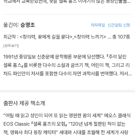
학교에서 교육받았는데, 훗날 셜록 홈즈 이야기의 많은 등장인물들이
이 학교 시절의 교사 및 친구들에게서 영감을 얻었다. 1884년 루이
스 호킨스와 결혼했고, 1885년 에든버러 대학을 졸업하고 의사가 된
옮긴이:
승영조
저자파일
신간알림 신청
뒤 햄프셔에서 안과의로 개업했다. 1887년 첫 소설 『주홍색 연구』를
출간했고 1891년부터 『셜록 홈즈의 모험 』을 《스트랜드 매거진》에
최근작 :
<창의력, 꽃에게 길을 묻다>
,
<창의력 느끼기>
… 총 107종
연재하기 시작했다. 도일의 작품들은 곧 대중적인 호응을 얻었고 그
(모두보기)
는 1920년대에 세계에서 가장 비싼 고료를 받는 작가 중 한 명이 되
1991년 중앙일보 신춘문예 문학평론 부문에 당선했다. 『주석 달린
었다. 그러나 홈즈 소설에 싫증을 느끼게 되어 『마지막 사건』에서 홈
셜록 홈스』를 비롯한 다수의 소설과 글쓰기 책, 어린이 책, 그리고 리
즈를 죽임으로써 그 시리즈를 끝내게 된다. 남아프리카 전쟁(1899~
처드 파인만의 저서를 포함한 다수의 자연 과학서를 번역했다. 저서
1902)에 야전병원의 군의관으로 복무했는데, 그 동안 『위대한 보어
로 『창의력, 꽃에게 길을 묻다』가 있고, e북 번역서로 아리스토텔레
전쟁』을 써서 조국의 입장을 방어하기도 했다. 전쟁이 끝나자 영국으
스의 『시학』이 있다.
로 돌아와 기사 작위를 수여받았다. 그 후 『빈집』에서 오래 전 죽은 주
인공을 교묘한 방법으로 다시 살려냄으로써 홈즈 시리즈를 재개했다.
출판사 제공 책소개
1906년 하원의원에 출마했으나 낙선했고, 다음해 그의 아내가 지병
“어릴 때 읽고 성인이 되어 또 읽는 영원한 꿈의 세계” 에오스 클래식
으로 사망했으며, 얼마 지나지 않아 진 레키와 재혼했다. 1차 세계대
EOS Classic 『셜록 홈즈의 모험』 “120년 넘게 절판된 적이 없는
전에 참전한 그의 아들이 솜 전투에서 입은 부상 후유증으로 사망하
책, 영화사 최다 등장 캐릭터” 세대와 시대를 초월해 전 세계가 사랑