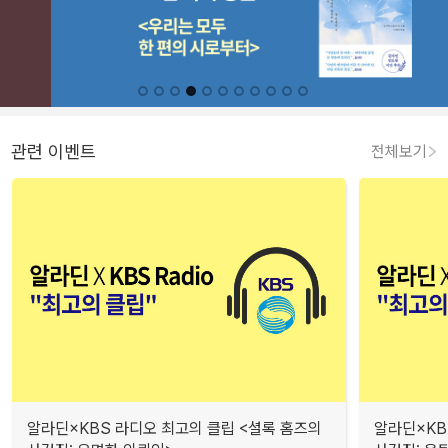
관련 이벤트
전체보기
알라딘×KBS 라디오 최고의 클립 <셜록 홈즈의
알라딘×KB