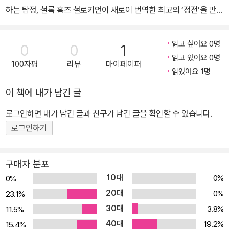
자 큰 실의에 빠졌다. 1927년 그의 마지막 책 『셜록 홈즈 사건집』이
하는 탐정, 셜록 홈즈 셜로키언이 새로이 번역한 최고의 ‘정전’을 만나
출간되었고, 1930년 심장병으로 사망했다.
다! 120년 넘게 변함없는 사랑을 받으며 수많은 소설과 영화, 드라마,
만화의 탐정 캐릭터에 지대한 영향을 미친 아서 코난 도일의 명작 <
읽고 싶어요 0명
0
0
1
셜록 홈즈 시리즈>가 <에오스 클래식>으로 현대문학에서 출간되었
읽고 있어요 0명
100자평
리뷰
마이페이퍼
다. 이번에 선보이는 <셜록 홈즈 시리즈>는 아서 코난 도일이 남긴 6
읽었어요 1명
0편의 셜록 홈즈 이야기 중 장편 네 편을 제외한 단편 56편을 모은,
이 책에 내가 남긴 글
『셜록 홈즈의 모험』, 『셜록 홈즈 회고록』, 『돌아온 셜록 홈즈』, 『그의
마지막 인사』, 『셜록 홈즈의 사건집』이다. 이 <셜록 홈즈 시리즈>는
로그인하면 내가 남긴 글과 친구가 남긴 글을 확인할 수 있습니다.
세계적인 홈즈 권위자인 레슬리 S. 클링커가 2천 개가 넘는 주석을
로그인하기
덧붙여 출간한 『주석 달린 셜록 홈즈』를 저본으로 삼았다. 역대 셜록
홈즈 출판물 가운데 가장 중요한 책으로 손꼽히는 책을 저본으로 삼
구매자 분포
은 데다 셜로키언이 번역한 만큼, 독자들은 그간 반복되어오던 오역
10대
0%
0%
과 오류를 바로잡은 최고의 ‘정전’을 만날 수 있을 것이다. 더욱이 셜
20대
0%
23.1%
록 홈즈의 삽화가로 유명한 시드니 패짓과 아서 트위들, 하워드 엘콕
30대
3.8%
11.5%
등의 유명한 삽화도 함께 수록해 소장 가치를 더했다. <에오스 클래
40대
식>은 어린 시절 꿈과 영감의 원천이 되어주었고, 전 세계의 문학, 나
19.2%
15.4%