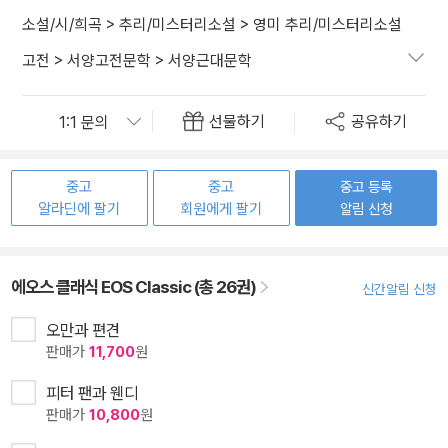
소설/시/희곡
>
추리/미스터리소설
>
영미 추리/미스터리소설
고전
>
서양고전문학
>
서양근대문학
선물하기
공유하기
중고
중고
중고 등록
알라딘에 팔기
회원에게 팔기
알림 신청
에오스 클래식 EOS Classic (총 26권)
신간알림 신청
오만과 편견
판매가
11,700
원
피터 팬과 웬디
판매가
10,800
원