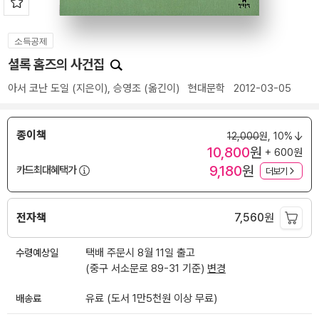
소득공제
셜록 홈즈의 사건집
아서 코난 도일
(지은이),
승영조
(옮긴이)
현대문학
2012-03-05
종이책
12,000
원,
10%
10,800
원
+ 600원
9,180
원
카드최대혜택가
더보기
전자책
7,560
원
수령예상일
택배 주문시 8월 11일 출고
(중구 서소문로 89-31 기준)
변경
배송료
유료 (도서 1만5천원 이상 무료)