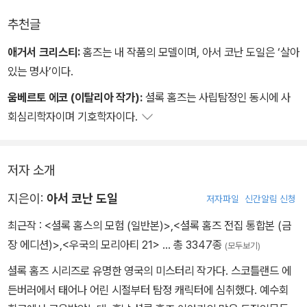
엘콕 등의 유명한 삽화도 함께 수록해 소장 가치를 더했다.
｜사자의 갈기｜베일을 쓴 하숙인｜쇼스콤 고택｜은퇴한 물감 제조
추천글
업자｜
애거서 크리스티:
홈즈는 내 작품의 모델이며, 아서 코난 도일은 ‘살아
있는 명사’이다.
움베르토 에코 (이탈리아 작가):
셜록 홈즈는 사립탐정인 동시에 사
회심리학자이며 기호학자이다.
저자 소개
지은이:
아서 코난 도일
저자파일
신간알림 신청
최근작 :
<셜록 홈스의 모험 (일반본)>
,
<셜록 홈즈 전집 통합본 (금
장 에디션)>
,
<우국의 모리아티 21>
… 총 3347종
(모두보기)
셜록 홈즈 시리즈로 유명한 영국의 미스터리 작가다. 스코틀랜드 에
든버러에서 태어나 어린 시절부터 탐정 캐릭터에 심취했다. 예수회