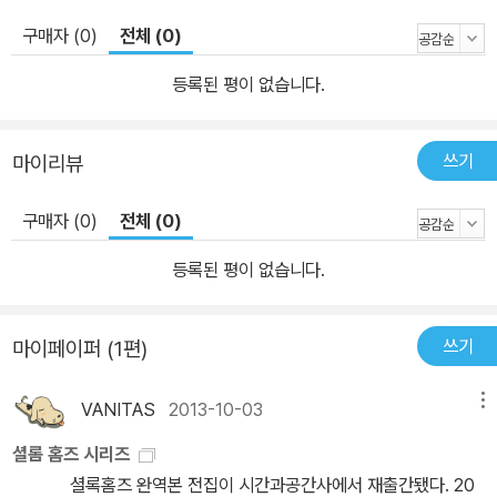
의 새로운 이름입니다. 코난 도일이 창조한 추리소설의 상징적 인물
구매자 (0)
전체 (0)
셜록 홈즈 세기를 넘어 끊임없이 재현되는 탐정소설의 전범 셜록 홈
즈가 문학사상 가장 위대한 탐정은 아닐지 몰라도, 가장 많은 사랑을
등록된 평이 없습니다.
받은 탐정인 것만은 분명하다. 예리한 관찰과 추리를 통해 아주 특이
한 범죄 사건들을 흥미진진하게 해결해가는 이 이야기는 19세기 말
쓰기
마이리뷰
《스트랜드 매거진》에 처음 선을 보였다. 수입이 변변치 않았던 의사
아서 코난 도일은 1887년 자신의 스승이었던 조지프 벨을 모델로 하
구매자 (0)
전체 (0)
여 방대한 지식과 천재적인 추리력을 지닌 ‘셜록 홈즈’라는 인물을 창
조해냈다. 독자들은 홈즈와 그의 의사 친구 왓슨의 이야기에 열광했
등록된 평이 없습니다.
다. 셜록(Sherlock)이라는 단어가 ‘수수께끼를 잘 맞히는 사람’이라
는 뜻으로 사전에 올라와 올라갈 정도로 이들의 이야기는 전 세계 독
쓰기
마이페이퍼 (1편)
자들을 매료시켰고, 홈즈의 활약상을 연구하는 수많은 셜로키언(Sh
elockian)과 홈지언(Homesian)을 탄생시켰다. 역사상 그 어떤 탐
VANITAS
2013-10-03
메뉴
정소설도 이만큼 열렬한 호응을 받지는 못했다. 영국 빅토리아 시대
셜롬 홈즈 시리즈
의 모든 독자를 전율케 한 홈즈는 이후 현대 탐정소설 주인공의 원형
셜록홈즈 완역본 전집이 시간과공간사에서 재출간됐다. 20
이 되었다. 추리소설을 독립된 문학 형식으로 확립하고 연역적 방법