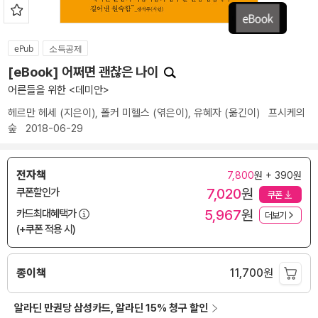
ePub
소득공제
[eBook] 어쩌면 괜찮은 나이
어른들을 위한 <데미안>
헤르만 헤세
(지은이),
폴커 미헬스
(엮은이),
유혜자
(옮긴이)
프시케의
숲
2018-06-29
전자책
7,800
원 + 390원
7,020
원
쿠폰할인가
쿠폰
5,967
원
카드최대혜택가
더보기
(+쿠폰 적용 시)
종이책
11,700
원
알라딘 만권당 삼성카드, 알라딘 15% 청구 할인