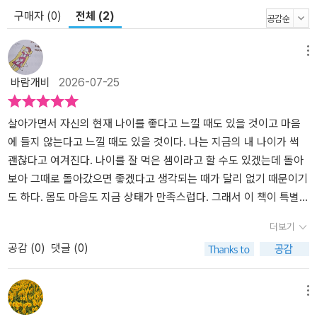
구매자 (0)
전체 (2)
메뉴
바람개비
2026-07-25
살아가면서 자신의 현재 나이를 좋다고 느낄 때도 있을 것이고 마음
에 들지 않는다고 느낄 때도 있을 것이다. 나는 지금의 내 나이가 썩
괜찮다고 여겨진다. 나이를 잘 먹은 셈이라고 할 수도 있겠는데 돌아
보아 그때로 돌아갔으면 좋겠다고 생각되는 때가 달리 없기 때문이기
도 하다. 몸도 마음도 지금 상태가 만족스럽다. 그래서 이 책이 특별히
좋았던 건지도 모르겠다. 요즘의 내 상황이 아니었다면 이 책에 대한
더보기
느낌이 달랐을지도 모른다. 좀 밋밋하다거나 시시했다고 할 수도 있
공감 (
0
)
댓글 (0)
고, 거리감이 느껴져서 공감할 수 없노라고 말했을 수도 있다. 그런 나
의 기분까지도 미루어 헤아려지면서 이 책에 담긴 헤세의 정신을 읽
고 있자니 어찌나 근사하던지. 누구나 알고 있을 만한 작가, 헤르만
메뉴
헤세. 청소년기에 한번쯤은 읽는다는 ‘데미안’이나 ‘수레바퀴 아래