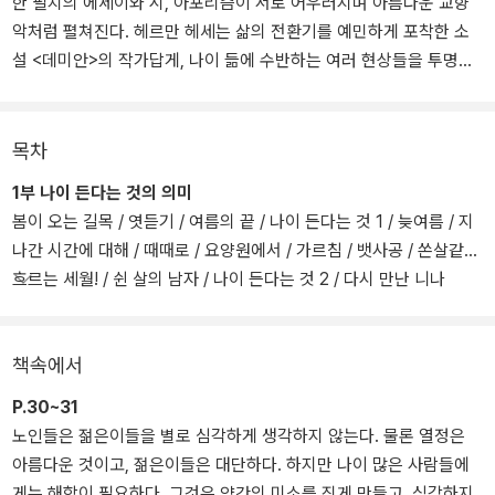
한 필치의 에세이와 시, 아포리즘이 서로 어우러지며 아름다운 교향
악처럼 펼쳐진다. 헤르만 헤세는 삶의 전환기를 예민하게 포착한 소
설 <데미안>의 작가답게, 나이 듦에 수반하는 여러 현상들을 투명한
지성으로 응시한다. 작가 자신이 여든 살을 넘게 살면서 깊이 통찰한
'나이 든다는 것의 의미'가 산뜻한 에세이와 시로 제시된다.
목차
헤세가 남긴 1만 4,000쪽에 달하는 전집과 3만 5,000장의 편지글 중
1부 나이 든다는 것의 의미
에서 '나이 듦'과 '노년'을 주제로 한 에세이와 시를 모아놓은 것이다.
봄이 오는 길목 / 엿듣기 / 여름의 끝 / 나이 든다는 것 1 / 늦여름 / 지
엮은이 폴커 미헬스는 <헤르만 헤세 서간>을 포함해 수많은 헤세의
나간 시간에 대해 / 때때로 / 요양원에서 / 가르침 / 뱃사공 / 쏜살같이
저작을 편집/간행한 이 분야의 권위자로서, 이 책은 독일에서 1990
흐르는 세월! / 쉰 살의 남자 / 나이 든다는 것 2 / 다시 만난 니나
년에 처음 발간된 이후 몇 번의 개정을 거쳐 지금까지 스테디셀러로
자리 잡고 있다.
2부 사라지는 것들에 대한 단상
책속에서
P.30~31
노인들은 젊은이들을 별로 심각하게 생각하지 않는다. 물론 열정은
아름다운 것이고, 젊은이들은 대단하다. 하지만 나이 많은 사람들에
게는 해학이 필요하다. 그것은 약간의 미소를 짓게 만들고, 심각하지