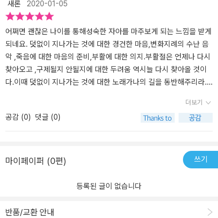
새론
2020-01-05
서’. 나 역시 내 인생의 방향을 알려준 작품으로 ‘수레바퀴 아래서’를
꼽기도 했는데. 그냥 유명 작가가 아니라는 것을 그때 그 어린 날의 독
서가 아니라 나이 들면서 읽는 작품을 통해 더 절실하게 느끼게 된
어쩌면 괜찮은 나이를 통해성숙한 자아를 마주보게 되는 느낌을 받게
다. 이 책을 보고 헤세의 산문을 더 읽고 싶다는 생각에 찾아 봤는데
되네요. 덧없이 지나가는 것에 대한 경건한 마음,변화지례의 수난 음
마땅한 책을 발견하지 못했다. 필사하고 싶다. 읽으면서 한 생각이
악 ,죽음에 대한 마음의 준비,부활에 대한 의지.부활절은 언제나 다시
다. 곧 하려고 한다. 공책이랑 필기구도 마련해 놓았다. 아주 천천히
찾아오고 ,구제될지 안될지에 대한 두려움 역시늘 다시 찾아올 것이
다시 읽고 싶다. 예쁘게 따라 써 보면서 지금의 내 나이와 앞으로 다가
다.이때 덧없이 지나가는 것에 대한 노래가나의 길을 동반해주리라.
올 내 나이를 즐거운 마음, 기꺼운 마음으로 받아들이려 한다. 그
아무런 슬픔도 없이 모든 것을 허락하고,모든것을 각오하고,모든 것
더보기
래, 이런 여유 자체가 나이듦의 장점이었던 것이다. (y에서 옮김2018
을 의망하는 나의 길을. -[어쩌면 괜찮은 나이 中에서]- 경건한 마음
공감 (
0
)
댓글 (0)
0320)
가짐과삶에대한 성찰 그리고 자연에 대한 이치에 대한 깨달음을 듣고
있는 기분이 들었습니다.자연과 함께 하는 삶 그리고 나이듬을 받아
들이는 초월적인 삶의 철학들을보고 있으니 마음이 차분헤 지네
요. 잔잔하고, 따뜻하며. 삶을 왜곡되지 않고있는 그대로 받아들이는
쓰기
마이페이퍼 (0편)
모습을 보고 있는것 같았습니다.자연에 대한 관찰력과 계절의 변화가
오롯이 문장과 문장 사이에 스며든 모습이었습니다. 나이듬에 대해생
등록된 글이 없습니다
각할 수 있는 계기가 되어준 책이라는 생각이 듭니다.
반품/교환 안내