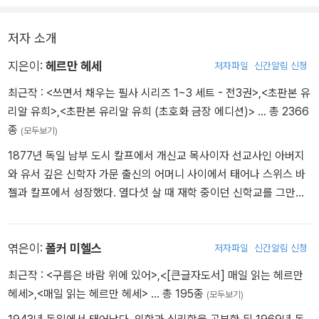
우리가 세상에 등을 돌리면
그것은 당신 안에도 있고, 내 안에도 있다.
저자 소개
지은이:
헤르만 헤세
저자파일
신간알림 신청
최근작 :
<쓰면서 채우는 필사 시리즈 1~3 세트 - 전3권>
,
<초판본 유
리알 유희>
,
<초판본 유리알 유희 (초호화 금장 에디션)>
… 총 2366
종
(모두보기)
1877년 독일 남부 도시 칼프에서 개신교 목사이자 선교사인 아버지
와 유서 깊은 신학자 가문 출신의 어머니 사이에서 태어나 스위스 바
젤과 칼프에서 성장했다. 열다섯 살 때 재학 중이던 신학교를 그만두
며 “시인이 되지 못하면 아무것도 되지 않겠다”라고 결심한 헤세는
그해 6월 삶의 좌절감을 이기지 못하고 자살을 기도, 정신병원에 입
원해 신경쇠약 치료를 받았다. 퇴원 후 인문계 중등학교인 김나지움
엮은이:
폴커 미헬스
저자파일
신간알림 신청
을 다니다 다시 학업을 중단했고, 시계 공장과 서점 등에서 수습사원
최근작 :
<구름은 바람 위에 있어>
,
<[큰글자도서] 매일 읽는 헤르만
으로 일하며 글쓰기에 전념했다. 1899년 첫 시집 『낭만적인 노래』와
헤세>
,
<매일 읽는 헤르만 헤세>
… 총 195종
(모두보기)
첫 산문집 『자정 너머 한 시간』을 발표하면서 작가로 활동하기 시작