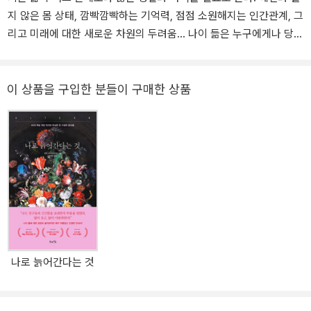
지 않은 몸 상태, 깜빡깜빡하는 기억력, 점점 소원해지는 인간관계, 그
치 집권 이후에는 독일 내에서 작품의 제작과 판매가 어려워졌다. 종
리고 미래에 대한 새로운 차원의 두려움... 나이 듦은 누구에게나 당혹
전 뒤인 1946년부터 독일에서 다시 헤세의 작품이 출간되기 시작했
스러운 경험이면서, 기대와 흥분보다는 불안과 걱정이라는 사뭇 다른
고, 같은 해 노벨 문학상과 괴테상을 수상했다. 1950년 브라운슈바이
정서를 자아낸다. 이 책은 나이 듦과 노년에 관한 헤르만 헤세의 글을
크시에서 주관하는 빌헬름 라베 상을, 1955년 서독출판협회에서 주
모아놓은 선집이다. 우아한 필치의 에세이와 시, 아포리즘이 서로 어
이 상품을 구입한 분들이 구매한 상품
관하는 평화상을 수상했다. 1962년 스위스 몬타뇰라에서 세상을 떠
우러지며 아름다운 교향악처럼 펼쳐진다. 헤르만 헤세는 삶의 전환기
났다.
를 예민하게 포착한 소설 <데미안>의 작가답게, 나이 듦에 수반하는
여러 현상들을 투명한 지성으로 응시한다. 작가 자신이 여든 살을 넘
게 살면서 깊이 통찰한 ‘나이 든다는 것의 의미’가 산뜻한 에세이와 시
로 제시된다. “삶이 우리를 속일지라도, 변함없이 우리가 삶을 사랑하
는 이유. 그것이 이 책 속에 듬뿍 담겨 있다.” _정여울(작가) 나이 드
는 것에도 의미가 있을까? 오늘날 ‘나이 듦’은 그리 환영받지 못한다.
신체적으로 쇠퇴하는 데다, 예전처럼 나이 그 자체로는 사회적으로도
존경을 받지 못하기 때문이다. 나이 드는 것은 자주 우울한 정서를 불
나로 늙어간다는 것
러일으키며, 사람들은 그것을 피하기 위해 최대한 젊게 살려고 노력
을 기울인다. 사실 헤세가 살던 시절의 서구도 비슷한 사회적 분위기
였다. 독일도, 미국도 ‘젊음 숭배’가 유행처럼 번져갔다. 헤세는 그러