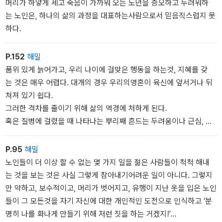
머리가 하얗게 세고 죽음이 가까워 오는 노년을 증오하고 두려워하
는 노인은, 하나의 삶의 과정을 대표하는사람으로서 믿음직스럽지 못
하다.
P.152
해밀
품위 있게 늙어가고, 우리 나이에 걸맞은 행동을 하는것, 지혜를 갖
는 것은 매우 어렵다. 대개의 경우 우리의영혼이 육신에 앞서거나 뒤
쳐져 있기 쉽다.
그러한 격차를 줄이기 위해 삶의 역경에 처하게 된다.
혹은 질병에 걸렸을 때 나타나는 뿌리째 흔드는 두려움이나 근심, 내
면적 정서의 혼돈이 생긴다.
아이들은 어려운 일이 있을 때 울거나 약한 면을 내보임으로써, 삶
P.95
해밀
의 균형을 가장 잘 찾을 수 있다. 그런 것처럼 역경이나 두려움에 대
노인들이 더 이상 할 수 없는 몇 가지 일을 젊은 사람들이 척척 해내
해 겸손하게 고개를 숙이는 자세를 갖는 것이 좋은 것이다.
는 것을 보는 것은 사실 그렇게 참아내기어려운 일이 아니다. 그렇지
만 약하고, 보수적이고, 머리가 벗어지고, 유행이 지난 옷을 입은 노인
들이 그 모든것을 자기 자신에 대한 개인적인 도전으로 인식하고 ‘분
명히 나를 화나게 만들기 위해 저런 짓을 하는 거겠지!‘