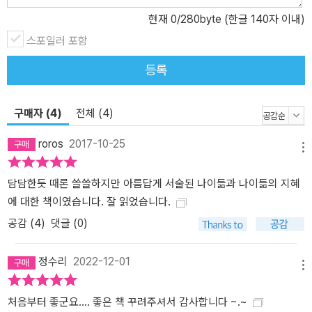
현재
0
/280byte (한글 140자 이내)
스포일러 포함
등록
구매자 (4)
전체 (4)
roros
2017-10-25
메뉴
담담한듯 때론 쓸쓸하지만 아름답게 서술된 나이듦과 나이듦의 지혜
에 대한 책이였습니다. 잘 읽었습니다.
공감 (
4
)
댓글 (0)
정수리
2022-12-01
메뉴
처음부터 좋군요…. 좋은 책 꾸려주셔서 감사합니다 ~.~