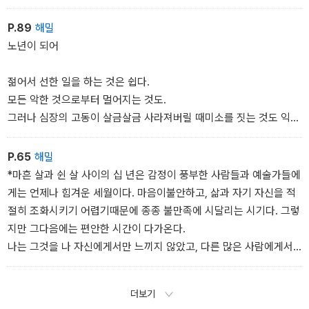
라고 말하면 비로소 그때 모든 일이 안 좋아진다. 바로그 순간부터 그
것은 받아들이기 어려워지는 것이다. 그리고 그럼게 생각하는 사람은
P.89
해밀
ㅇ결국 실빼하고 만다.
노년이 되어
젊어서 선한 일을 하는 것은 쉽다.
모든 악한 것으로부터 멀어지는 것도.
그러나 심장의 고동이 살금살금 사라져버릴 때미소를 짓는 것도 익혀
야 한다.
그렇게 할 수 있는 사람이라면 늙지 않고여전히 불꽃을 피울 수 있으
P.65
해밀
리라.
*마흔 살과 쉰 살 사이의 십 년은 감정이 풍부한 사람들과 예술가들에
그리고 주먹을 휘둘러세상의 양극을 휘청하게 해놓을 수도 있으리라.
게는 언제나 힘겨운 세월이다. 마음이불안하고, 삶과 자기 자신을 적
죽음이 멀리서 기다리고 있는 것이 보이기 때문에멈춰 서지 말도
절히 조화시키기 어렵기때문에 종종 불만족에 시달리는 시기다. 그렇
록 하자.
지만 그다음에는 편안한 시간이 다가온다.
그것과 정면으로 맞서며,
나는 그것을 나 자신에게서만 느끼지 않았고, 다른 많은 사람에게서
그것을 밀어내버리자.
도 관찰할 수 있었다. 속이 부글부글 끓어오르고 심한 가슴앓이를 하
죽음은 여기나 저기에 있지않고
는 젊음이 아름다웠던 것처럼, 나이를 먹어가는 것과 성숙해가는 것
더보기
사방모든 곳에 있다.
에도 아름다움과 기쁨이 있다.