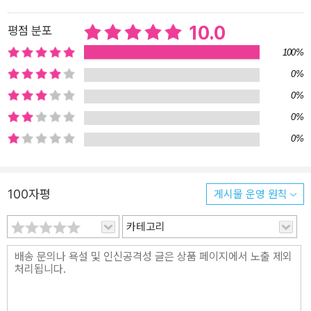
길목에서 다시 만나는 헤세, 그는 과연 무슨 말을 해줄까? 헤세는 딱
부러지는 결론을 내지 않는다. 오히려 그 역시 ‘나이 듦’ 앞에서 여러
10.0
평점 분포
번 주저하고 안타까워한다. 그러한 진솔함이 때로는 웃음을, 때로는
100%
큰 울림을 준다. 헤세는 말한다. “나이 먹어가는 것과 성숙해가는 것
0%
에도 아름다움과 기쁨이 있습니다.” 그의 나이 듦에 대한 긍정은 독자
0%
들에게 커다란 용기와 지혜를 준다.
0%
0%
100자평
게시물 운영 원칙
카테고리