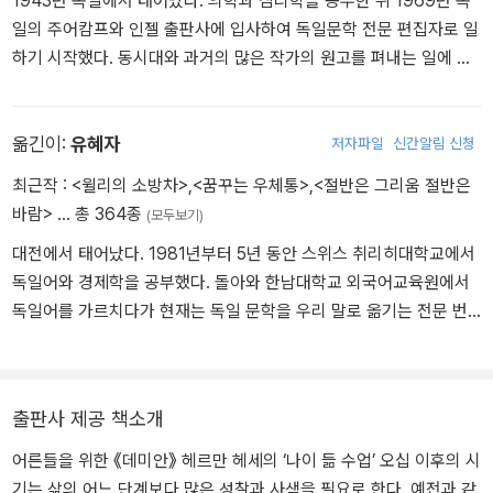
1943년 독일에서 태어났다. 의학과 심리학을 공부한 뒤 1969년 독
했다. 당시 『자정 너머 한 시간』 출간을 결정한 독일 디더리히스 출판
일의 주어캄프와 인젤 출판사에 입사하여 독일문학 전문 편집자로 일
사의 대표 오이겐 디더리히스는 “이 책이 상업적으로 성공하리라고
하기 시작했다. 동시대와 과거의 많은 작가의 원고를 펴내는 일에 헌
는 생각하지 않지만 그만큼 더 그 문학적 가치를 확신한다”라며 헤세
신했으며, 특히 헤르만 헤세의 작품과 편지들에 깊이 천착하여 헤세
에게 작가로서의 확신을 심어주었다. 이 책으로 독일 문학계에 이름
의 문학적·예술적 유산을 백 가지가 넘는 주제로 분류하여 책을 펴냈
을 알린 헤세는 1904년 『페터 카멘친트』로 큰 주목을 받으며 일약 유
다. 2005년에는 직접 편집한 스무 권의 헤세 전집 발간을 완료하기도
옮긴이:
유혜자
저자파일
신간알림 신청
명 작가로 발돋움했고, 『수레바퀴 아래서』, 『크눌프』, 『청춘은 아름다
했다. 국내에도 그가 엮은 《잃어버린 나를 찾아서》, 《사랑할 수 있는
워』 등을 발표하며 입지를 탄탄하게 다졌다. 1914년 1차 세계대전이
최근작 :
<윌리의 소방차>
,
<꿈꾸는 우체통>
,
<절반은 그리움 절반은
사람은 행복하다》, 《화가 헤세》, 《헤르만 헤세, 내게 손을 내밀다: 영
발발했을 때 ‘독일포로구호’에서 일하며 전쟁포로들과 억류자들을 위
바람>
… 총 364종
(모두보기)
혼을 울리는 치유의 메시지》, 《헤르만 헤세의 사랑, 예술, 인생》, 《어
한 잡지를 발행하는 한편, 정치적 논문과 선전문 등을 발표하며 전쟁
대전에서 태어났다. 1981년부터 5년 동안 스위스 취리히대학교에서
쩌면 괜찮은 나이: 오십 이후의 삶, 죽음, 그리고 사랑》, 《헤르만 헤세
의 비인간성을 규탄했다. 이런 활동들로 인해 그의 작품들은 독일 내
독일어와 경제학을 공부했다. 돌아와 한남대학교 외국어교육원에서
의 나무들》 등의 도서가 소개되어 많은 사랑을 받았다.
에서 불온서적으로 낙인찍히기도 했다. 전쟁 기간 당시 정신적 어려
독일어를 가르치다가 현재는 독일 문학을 우리 말로 옮기는 전문 번
움을 겪다 카를 구스타프 융에게 심리치료를 받았으며, 종전 뒤인 19
역가로 활동하고 있다. 옮긴 책으로는 《백설 공주는 정말 행복했을
19년에 ‘에밀 싱클레어’라는 필명으로 『데미안』을 발표했다. 이 작품
까》,《좀머 씨 이야기》,《오이대왕》 《크뤽케》《호프만의 허기》《우리가
은 젊은 독자들에게 커다란 반향을 불러일으켰고 작품성 역시 인정받
정말 사랑하고 있을까》등 100여 권이 있다.
아 베를린시에서 주관하는 폰타네상을 수상했다. 이후 『싯다르타』,
출판사 제공 책소개
『나르치스와 골드문트』, 『황야의 이리』, 『유리알 유희』 등 여러 작품
어른들을 위한 《데미안》 헤르만 헤세의 ‘나이 듦 수업’ 오십 이후의 시
으로 수많은 독자들을 매료시켰다. 그러나 군국주의와 국가주의에 비
기는 삶의 어느 단계보다 많은 성찰과 사색을 필요로 한다. 예전과 같
판적이고 나치를 경계한다는 이유로 그의 입지는 점점 좁아졌고, 나