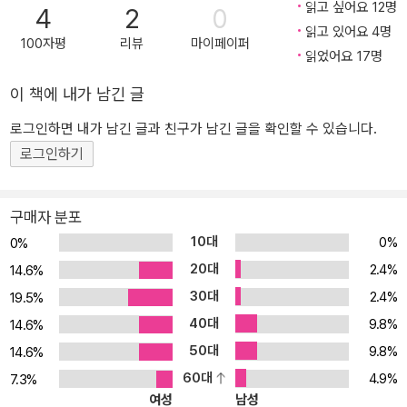
읽고 싶어요 12명
4
2
0
한 시대 문화 속에서 여든이 넘게 장수했다. 자연히 그의 글쓰기 관심
읽고 있어요 4명
사로 ‘나이 든다는 것’이 떠올랐다. 이 책은 헤세가 남긴 1만 4,000쪽
100자평
리뷰
마이페이퍼
읽었어요 17명
에 달하는 전집과 3만 5,000장의 편지글 중에서 ‘나이 듦’과 ‘노년’을
주제로 한 에세이와 시를 모아놓은 것이다. 엮은이 폴커 미헬스는 <
이 책에 내가 남긴 글
헤르만 헤세 서간>을 포함해 수많은 헤세의 저작을 편집/간행한 이
로그인하면 내가 남긴 글과 친구가 남긴 글을 확인할 수 있습니다.
분야의 권위자로서, 이 책은 독일에서 1990년에 처음 발간된 이후 몇
로그인하기
번의 개정을 거쳐 지금까지 스테디셀러로 자리 잡고 있다. 독일 아마
존 스테디셀러 최신 개정판 “풍부한 인생 경험에서 길어낸 원숙함” _
장석주(시인) 대부분 학창시절에 헤세의 소설 <데미안>을 접하고 감
구매자 분포
동한다. “새는 알을 깨고 나온다. 알은 세계이다. 태어나려는 자는 하
10대
0%
0%
나의 세계를 깨뜨려야 한다.” 그런데 어쩌면 인간의 삶에는 ‘두 번째
20대
2.4%
14.6%
방황’, ‘두 번째 부화’가 필요한 것은 아닐까? 마음이 혼란스럽고 방황
30대
2.4%
하는 시기가 오십 이전에 한 번은 더 찾아오기 때문이다. “마흔 살과
19.5%
쉰 살 사이의 십 년은 감정이 풍부한 사람들과 예술가들에게는 언제
40대
9.8%
14.6%
나 힘겨운 세월이다. 마음이 불안하고, 삶과 자기 자신을 적절히 조화
50대
9.8%
14.6%
시키기 어렵기 때문에 종종 불만족에 시달리는 시기다. 그렇지만 그
60대
4.9%
7.3%
다음에는 편안한 시간이 다가온다.”(본문 중에서) 나이 듦과 성숙의
여성
남성