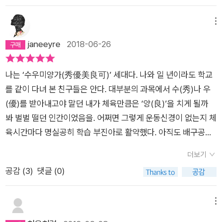
이라는 건 결국 편견의 가짓수를 줄여 나가는 싸움 아닐까. “여자
정도였다. 우아한 헛다리와 그물 안으로 감겨들어 가는 공의 궤적
비유로 엮어, 날카롭지만 따뜻하게 사람과 삶과 관계를 조망하여,
가 00를 한다고?”라는 문장에서 00에 들어갈 단어의 숫자를 줄
과관중들의 얼굴에 역력한 감동의 흔적. 어마어마한 규모의 관중
솔직하고 유머러스하며 감동적인 책이 되었다. 전체를 살피는 현
메뉴
이는 것 같은. 나와 우리 팀과 수많은 여자 축구팀 동료들은 저기
이 일제히 함성을 질렀지만 세상이 잠시 숨을죽인 것 같은 시간이
명한 눈과 집요하게 맨투맨으로 달라붙는 솔직한 관찰과 두 번 세
janeeyre
2018-06-26
서 ‘축구’라는 단어 하나를 빼는 일을 하고 있는 셈이다. - 27220
었다. 그때부터 축구에 본격적으로 빠져들어 오랫동안 호나우두
번 아니라 시종일관 꺾어 웃음을 터뜨리는 유머를 적극 추천한다.
18. jun.
를 따라다니며 해외 축구를찾아봤다. (새벽 중계가 대부분이어서
나뿐만 아니라 축구장에 있는 모든 사람들이 감독 할아버지의 웃
나는 ‘수우미양가(秀優美良可)’ 세대다. 나와 일 년이라도 학교
오랜만에 AM 김혼비가맹활약했다.)=================
는 모습을 신기하게 쳐다보고 있었다. 앞에 가던 언니 셋도 공을
를 같이 다녀 본 친구들은 안다. 대부분의 과목에서 수(秀)나 우
========================그런데 직접 여자가 축구
툭툭 차며 돌아본 것은 물론이고 경기 중인 선수들도 잠시 멈춰서
(優)를 받아내고야 말던 내가 체육만큼은 ‘양(良)’을 치게 될까
를 한다? 아빠 주변에는 물론 축구 하는 여자가없기 때문에 축구
감독 할아버지를 쳐다봤다. 마치 몇 년에 한 번 핀다는 대나무 꽃
봐 벌벌 떨던 인간이었음을. 어쩌면 그렇게 운동신경이 없는지 체
하는 여자들의 이야기를 들어볼 기회가 없었어. 이 책은 그런 축
처럼 희귀한 걸 본 놀라움에 젖어 있는 것 같았다. 아, 저 꽃이 지
육시간마다 명실공히 학습 부진아로 활약했다. 아직도 배구공을
구 하는 여자가 직접 이야기해주는 것 같았어. 그들이 뛴 경기뿐
금 피어서는 안 되는데, 저거 내가 곧 꺾어 버리게 될 텐데.…. 큰
리시브하다가 엉뚱한 데를 조준해 누군가의 코피를 터트렸던 그
만 아니라 경기장 밖에 있었던 일들까지 말이야. 그것도극적인 반
일이었다. 저렇게 좋아했는데 그게 오해였단 걸 알면 크게 실망할
더보기
날이 생생히다. 한편 성실하기는 무식하기 그지없어 끈덕지게 수
전과 순발력 있는 위트까지 가미해서 말이지… 때로는 콧등 찡한
게 분명했다. 실망하는 거야 어쩔 수 없지만 저렇게까지 극적으로
공감 (
3
)
댓글 (0)
업에 임하는 모습 때문에 체육 선생님은 늘 고심하셨다. 한숨을
감동도 주었어. 연령대도 다양하고 직업도 다양한 그녀들은 왜 축
좋아하면 이쪽도 책임감 같은 게 생겨 버려 매우 곤란하다. 그 상
푹 내쉬며 노력 점수를 주시던 그분들께 감사할 수밖에. 자연스레
구를 하는 것일까? 여자축구에는 어떤 매력이 있을까? 남자 축구
황에서 내가 할 수 있는 건 없었다. 드리블도 어려운 일이고, 누군
스포츠에 관심이 자랄 일도 없었다. 전설이라는 2002년 월드컵
메뉴
와 달리 섬세함이 있다면서 이번에는 트럼프 카드를 소환해서 비
가의 오해를 푸는 것도 어려운 일인데 ‘드리블하면서 오해 풀기‘
때도 아르바이트하느라 경기 한번 제대로 보지 못했고 당연히 응