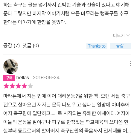
믿음으로 읽기 시작했는데, ‘왜 하필 축구?’ 혹은 ‘축구가 이렇게
를 소환하는실력은 어디서 오는 것인가.===============
하는 축구는 골을 넣기까지 긴박한 기술과 전술이 있다고 얘기해
까지나 하고 싶을 일인가?’싶었다. 난 체육 시간이 끔찍하게 싫었
==========================(176)골키퍼의 선방
준다.그렇지만 마지막 이야기처럼 모든 마무리는 뻥축구를 추구
다. 100m 달리기가 특히 싫었는데, 체육 선생님은 80m쯤에 서
에 막혀튀어나온 공을 리바운드해서 골로 연결하는 것, 그러니까
한다는 이야기에 한참을 웃었다.
서 “야, 그게 뛰는 거냐? 걷는 거냐?” 호통을 치며 내 허벅지를
내가 그렇게 오랜 시간동안 바라 마지않았고, 하려고 노력했던
겨냥해 몽둥이를 휘둘러 댔었다. 체육 시간에 내가 배운 건 대체
더보기
‘툭 쳐서 주워 먹기’를 드디어 성공했는데, 하필 골키퍼가 나였다.
로, 두려움과 수치심이었다. 하지만 그때에도 체육 시간이 되면
공감 (
7
)
댓글 (0)
저 시나리오에서 골키퍼도 내가 되고 주워 먹는 사람도 내가 될
강하고 아름답게 빛나던 체육 소녀들이 분명히 있었다. 비어있는
수 있었다니,정말 생각지도 못한 대반전이다. 마치 폴란드 영화
운동장을 보면서 한 번도 설레 본 적 없는 나로서는 절대로 이해
학교2학년생이 실존주의에 대해 고민하다가 써낸 단편 영화 시
메뉴
할 수 없을 것 같은 작가의 열망을 나는 처음으로 생각해 보게 되
나리오 같다. 살면서 내가 골을넣는다는 것도 매우 현실성 없는
hellas
2018-06-24
었다. 몇 해 전 유난히 운동장이 큰 학교에서 근무할 때다. 무척
불가능의 영역이라고 생각했는데, 살면서 내가 자책골을 넣는다
더운 여름이 시작되어 방학만을 애타게 기다리고 있을 즈음이었
는 것은아예 상상의 영역에서 벗어나 있던 일이었다. 그리고 이
다. 공을 차는 애들이 끊이질 않던 운동장도 타오르는 햇빛 아래
마라톤에서 지는 법에 이어 대리운동?을 위한 책. 오랜 세월 축구
두 가지가 ‘동시에’ 일어났다. 축구가 진짜 이렇게 전복적인 종합
며칠째 비어있었다. 오후 들어 먹구름이 몰려들더니, 하필 수업이
팬으로 살아오던 저자는 문득 나도 뛰고 싶다는 열망에 아마추어
예술이시다.===============================
끝나갈 때 쯤 굉장한 비가 퍼붓기 시작했다. 앞을 가리는 굵은 빗
여자 축구팀에 입단하고..... 로 시작되는 유쾌한 에세이다.여자아
==========먼저 읽은 이들이 왜 극찬을 했는지 알겠더구
줄기에 퇴근을 주저하며 창밖을 내다보다가 한 무리의 아이들을
이들의 운동을 발야구나 피구로 한정짓는 학교체육의 쓰디쓴 현
나. 1.여자가 축구를 좋아한다고 하면 보통 보는 것을 이야기하는
발견했다. 운동장이 하도 넓어서 게다가 굵은 빗줄기에 가려 누군
실부터 동료로서의 할아버지 축구단원의 죽음까지 전세대를 어