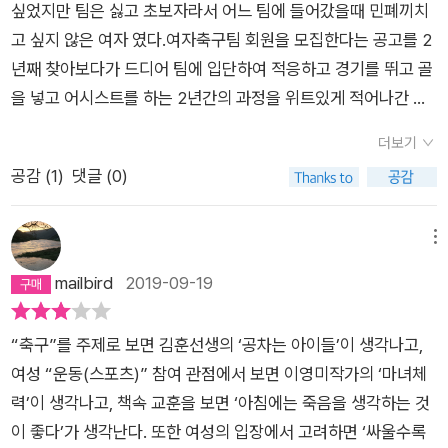
다, 살아있다는 것을 실감하는 데 이보다 더 정확한 척도가 있을
싶었지만 팀은 싫고 초보자라서 어느 팀에 들어갔을때 민폐끼치
각거리를 하나 던져 주었어. 많은 사람들이 축구를 남자의 전유물
‘더 본격적인 사랑‘을 만나면 시행착오의 하나로 흡수되어 버릴
까. 이기고 싶다, 그래서 사람들은 그라운드로 달려온다. 이 생
고 싶지 않은 여자 였다.여자축구팀 회원을 모집한다는 공고를 2
이라고 생각하고 있었는데, 여자 축구는 그런 인식의 틈을 내고
운명에 놓여 있다.) 이날을 기점으로 예전과 지금을 나누는 또렷
(生)을 살고 싶어서, 이 생에서 한 번쯤은 더 이겨보고 싶어서. 그
년째 찾아보다가 드디어 팀에 입단하여 적응하고 경기를 뛰고 골
인식의 변화를 만들었다고 했어. 축구뿐만아니라 우리가 은연중
한 선이 그어졌다. 비유적인 표현만이 아니다. 개인 훈련을 하던
래서 사람들은 스포츠의 무대에 오르고, 기꺼이 하나가 되고 순간
을 넣고 어시스트를 하는 2년간의 과정을 위트있게 적어나간 글
에 남자의 전유물로 여기는 많은 분야에 여자들의 도전으로 인식
피치 라인 바깥에서 이제 그 또렷한 선을 넘어 라인 안쪽에서 뛰
을 거는지도 모르겠다. 그건 내가 잘 모르는 기쁨이다. 몸의 극한
이다.소제목들을 '오버래핑, 스로인, 킥앤러시, 스텝오버' 등등 축
인 바꿀 수 있었으면 좋겠다고 했단다. 옳소!!!===========
게 되었으니까.얼굴 어딘가에 도발적으로 도사리고 있는데 긴 머
더보기
에서 겪는 희열이다. 책을 권하는 데 다른 말이 뭐 필요하겠나,
구와 관련된 것들로 적어두어서 축구 기술에 대한 것을 새롭게 알
==============================(273)그러다
리에 가려져 제대로 발현되지 못하고 있는 게 분명할 상큼함과 신
공감 (
1
)
댓글 (0)
재미있으면 되지. 뭐라 말하기 쑥스럽지만 나는 축구에 대해서 하
아가는 시간이었다.이 책을 읽고 나는 축구를 해보고 싶다는 생각
보면 지금은 너무나아득해서 보이지도 않는, 축구처럼 아직까지
선함이 단발을 하는 순간 후두두둑 튀어나올 것만 같고,(하지만
나도 모른다. 정보 값이 거의 0에 가까울 것이다. 그런 나인데도
이 들지는 않았지만 여자들이.... 40~50대의 여자들이 이렇게
도 남성의 전유물로 여겨지는 다른 많은 분야들에서 끊임없이인
긴 머리가 가리고 있던 건 단지 얼굴, 단지 그냥 얼굴뿐이었다는
『우아하고 호쾌한 여자 축구』를 읽는 내내 풋! 빵! 킥! 이 돌아가면
단체로 땀을 흘리고 싸우고 수다를 떨며 축구를 한다는 것이 참
메뉴
식의 구획에 틈을 내고 틈을 넓히는 많은 사람들과 마침내 아무
슬픈 사실을 곧 마주하게 된다.) 머리 감고 빗는 시간이 줄어 편할
서 터져 나왔다. 진짜 오랜만이다. 의성어를 내면서 책을 읽은 건
신기했고 누군가는 여자 축구팀 모집 공고를 찾아볼지도 모르겠
구획도 없는 넓은 광장에서 만나는 그 날을 조금이라도 앞당길 수
mailbird
2019-09-19
것 같고,(하지만 바쁜 출근 시간에 그놈의 뻗친 머리 펴느라 한참
말이다. 『우아하고 호쾌한 여자 축구』의 장점은 처음부터 끝까지
다는 생각을 했다.다들 정말 못말리겠다. 아마추어 여자축구가 있
있지 않을까.‘초개인주의자’인 나로서는상상할 수 없었던 일이지
을 낑낑대고 나면 긴 머리보다 훨씬 손이 많이 간다는 사실 또
균형 잡힌 긴장감이다. 도입부의 초개인주의자 이야기, ‘유교 소
는지 없는지, 여자들이 축구를 좋아하는지 아닌지에 전혀 관심없
만, 그렇다 인간은 모일수록 좋은 것 같다. 적어도축구공 앞에서,
한 마주하게 된다.) 잘려 나간 머리카락 무게만큼 마음도 홀가분
“축구”를 주제로 보면 김훈선생의 ‘공차는 아이들’이 생각나고,
녀’이야기부터 말미의 스포츠 일체감까지. 지루할 틈 없이 소소한
는 세상의 곳곳에서 축구에 푹 빠진 여자들이 축구를 시작하고,
특히 여자들은. 무엇보다 축구는 재미있으니까. 너무 재미있으니
해질 것 같고,(반짝 그런 효과가 있지만 앞의 사실들을 마주하면
여성 “운동(스포츠)” 참여 관점에서 보면 이영미작가의 ‘마녀체
유머로 글을 끌어간다. 개인적으로는 축구에 인생을 걸겠다는 대
축구를 시작하게 끌어주고, 축구를 하다가 다치고, 힘겹게 재활하
까. 뭐가 됐든 재미있으면 일단 된 것 아닌가. 정말이지, 이거, 기
서 점점 무거워진다.) 등등, 어쩐지 삶 구석구석에 작게 뭉쳐 가끔
력’이 생각나고, 책속 교훈을 보면 ‘아침에는 죽음을 생각하는 것
단한 명분 없이 누구 따라서, 누구 땜빵으로, 누구 (헬스장) 캐스
고, 그래놓고 또 기어들어오고, 축구를 못해서 병이나고, 축구를
절한다.==================================
씩 성가신 통증을 유발하는 근육들을 단발이 산뜻하게 풀어 줄 것
이 좋다’가 생각난다. 또한 여성의 입장에서 고려하면 ‘싸울수록
팅으로 축구를 시작한 여자들의 이야기가 너무 좋았다. 그야말로
공부하다 못해 심판 시험준비를 시작하고, 축구를 좀 더 잘해보겠