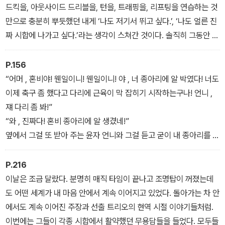
게 따돌리고 골대 앞까지 간 후 직접 슈팅을 날렸다.
드킥을, 아웃사이드 드리블을, 턴을, 트래핑을, 리프팅을 연습하는 것
완벽한 슛이었다. 그것도 로빙슛(lobbing shoot), 완벽한 로빙슛이
만으로 충분히 뿌듯했던 내게 ‘나도 저기서 뛰고 싶다.’, ‘나도 얼른 진
었다.
짜 시합에 나가고 싶다.’라는 생각이 스쳐간 것이다. 솔직히 그동안 연
습 경기든 공식 경기든 축구 시작한 지 반년도 안 된 나에게는 우리 팀
일이면서도 남의 일이었다. 하지만 처음으로 내가 저 자리에 있는 모
P.156
습을 상상해 보게 된 것이다.
“어머 , 혼비야! 웬일이니! 웬일이니! 야 , 너 종아리에 알 박였다! 너도
이제 축구 좀 했다고 다리에 근육이 막 잡히기 시작하는구나! 언니 ,
쟤 다리 좀 봐!”
“와 , 진짜다! 혼비 종아리에 알 생겼네!”
옆에서 그걸 또 받아 주는 윤자 언니와 그걸 듣고 굳이 내 종아리를 보
러 오겠다는 팀원들 때문에 줄이 잠시 흐트러졌다. 그걸 통제해야 할
주장도 “어디, 어디” 하면서 같이 뛰어왔다.
P.216
아니, 이게 대체 뭐라고……. 누구보다 놀라서 봐야 할 사람은 나라고!
이날은 조금 달랐다. 분명히 매직 타임이 끝나고 조명탑이 꺼졌는데
도 어떤 세계가 내 마음 안에서 계속 이어지고 있었다. 돌아가는 차 안
에서도 계속 이어진 주장과 선출 트리오의 현역 시절 이야기들처럼.
이번에는 그들이 각종 시합에서 활약했던 무용담들을 들었다. 모두들