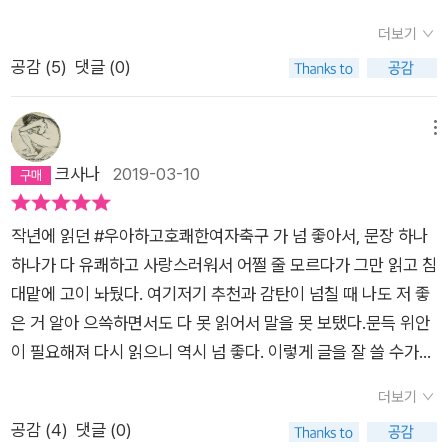
거야. 2002년월드컵 이후에는 여자들도 축구 보는 것을 많이들
지 얼굴은 분간할 수 없는 아이들이 축구를 하고 있었다. 모두들
우르는 소재들이 가득하다.편안하고 조용한 고독과 대체 왜 싸우
좋아하는 것 같더구나. 그 이전까지만 해도 여자들이가장 싫어하
더보기
웃통을 벗고, 팬티바람에, 맨발로, 쏟아지는 비를 맞으며 축구를
는지 모르겠다는 전형적인 솔로플레이어인 저자가 팀 스포츠를
는 이야기로 축구 이야기가 3등이었고, 1등이군대에서 축구 한
공감 (
5
)
댓글 (0)
하고 있었다. 어이없어 웃으면서도 애들이 왜 그러는지 궁금해 하
하면서 겪게 되는 에피소드들도 무척 재밌다.팀 동료들의 축구 입
이야기라는 우스개도 있었어. 최근 들어서는 축구에 관심이 많은
지는 않았다. 그저 ‘축구가 저렇게도 좋구나, 미친 녀석들...’하고
문 계기가 저자와는 달리 어쩌다보니...라는 것에 실망하기도 하
여자들도 많아졌지만, 유럽 축구를 좋아하는 여자들은 아빠 주변
말았다. 그런데 나는 이 작가에게는 왜 축구가 하고 싶었는지 궁
지만 곧 그 어쩌다보니... 도 충분한 계기가 될 수 있음을 깨닫게
메뉴
에 없는 것 같아. 예전에재미있게 읽은 소설 <아내가 결혼했다>
금해 했다. 세상에 이렇게 어리석은 질문이 어디 있을까? 그냥 재
된다. 생각해보니 내가 가지고 있는 자잘한 취미들도 강렬한 욕구
크사나
2019-03-10
의 여자주인공이 바르셀로나와 유럽축구의 광팬으로 나왔던 것
밌으니까. 그것 이상 뭐 어떤 이유가 있을 수 있을까? 내 딸 아이
에서 비롯된 것들은 별로 없고, 동생이 친구가 같이 하자고 꼬득
이 기억나는구나. 이 책의 지은이 김혼비도 브라질의전설적인 축
의 사립 여고 학교 운동장 자리에는 잔디밭이 아름답게 펼쳐져 있
여서 결국엔 모두 나가떨어지고 홀로 꾸준히 하게 된 것들이다 보
구선수 호나우두에 반해서 그가 뛰었던 유럽축구에 빠졌었다고
작년에 읽던 #우아하고호쾌한여자축구 가 넘 좋아서, 문장 하나
는데, 그 잔디밭에는 절대 들어가면 안 된다고, 그래서 빙 둘러 걸
니 어떤 ‘계기’라는 것이 얼마나 우연히 찾아오는지 절실하게 공
하는구나.================================
하나가 다 유쾌하고 사랑스러워서 어쩔 줄 모르다가 그만 읽고 침
어 나와야 한다던 딸의 투덜거림이 생각난다. 그 잔디밭은 도대체
감하게 되었다.중간중간 크게 빵빵 터지는 웃음도 있고, 체육인들
=========(36-37)나는 어느 날 우연히호나우두가 스텝오
대맡에 고이 놔뒀다. 여기저기 추천과 감탄이 넘칠 때 나도 저 좋
왜 거기에 그렇게 아름답게 있기만 했을까? 체육 소녀들이 씩씩
의 피땀을 느끼게 하기도 하고, 운동장이란 것도 결국 작은 세상
버하는 장면을 보고 충격을 받았다. 보통 헛다리를 짚을 때는 달
은 거 알아 으쓱하면서도 다 못 읽어서 말을 못 보탰다.문득 위안
하게 자라서 축구하는 모습을 자주, 심상하게, 아무 것도 궁금해
이라는 걸 깨닫게 하기도 한다. 대리 운동의 역할도 충분하고, 열
리는 속도가 확 줄기마련인데 그런 기색 하나 없이 수비수들을 휙
이 필요해져 다시 읽으니 역시 넘 좋다. 이렇게 글을 잘 쓸 수가
하지 않으며 직관할 수 있었으면 좋겠다. 언젠가 있을 작가의 첫
심히 아마추어 리그에서 뛰고 있는 선수들도, 지금은 피치를 떠나
휙 제치고 죽죽 나아가고 있었다. 아니, 저게 가능한가? 물리학적
있나!!!문장마다 깨알같은 유머가 흘러 넘치고 문단마다 주옥같은
골을, 모든 축구 소녀들의 첫 골을, 모든 그녀들의 첫 골을 미리
있는 저자의 팀 동료들도 부상없이 승승장구하길 바라게 되었다.
더보기
으로 말이 되나? 마지막에는 골키퍼까지 스텝오버로 제치고 골
킬링&힐링 포인트가 알알이 박혀 있고 챕터마다 배우고 감동한
그리고 계속계속 축하한다!!2019. 10. 2.
화이팅들 하세요!!일상에서 개인이 편견에 맞서 할 수 있는 운동
공감 (
4
)
댓글 (0)
을 꽂아 넣는데, 축구가저렇게까지 아름다울 노릇인가 어이없을
다. ‘나‘의 직접적인 경험과 배움을, 축구의 용어와 룰을 자유자재