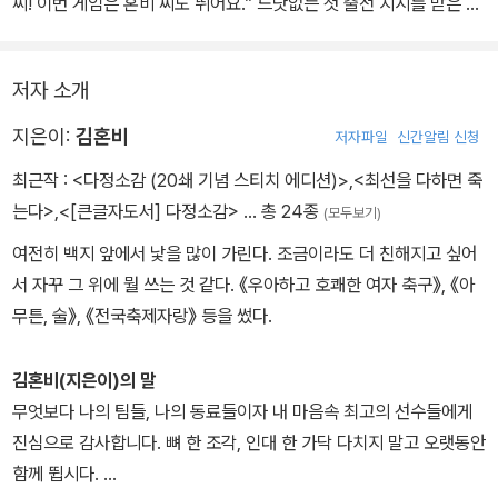
씨! 이번 게임은 혼비 씨도 뛰어요.” 느닷없는 첫 출전 지시를 받은 혼
어떤 대상이든 본격적으로 사랑하는 행위는 아름답다. 결과를 가늠하
비 씨의 가슴처럼 내 가슴도 쿵쾅거렸다. 힘껏 달리고, 공을 패스하고,
지 않고 가진 모든 것을 다해서 부딪치는 그 행위는 때로 단단한 벽에
넘어지고, 슛을 날리고 싶다! 내가 선수로 참가한 마지막 축구 시합은
균열을 만들고, 그 균열은 열린 문이 되기도 한다. 그러니까 이 에세이
저자 소개
거의 20년 전이었다. 힘들어서 욕한 기억만 있는데, 김혼비 씨 덕분
는 오로지 축구에 대한 에세이면서 동시에, 축구를 비유로 하여 여성
에 울고 웃는다, 그리고 후회한다. 얼굴에 잡티 생길 일이나 뛰는 모습
지은이:
김혼비
저자파일
신간알림 신청
의 온몸과 온 삶과 온 세계에 대해 엮어 내고 있는 것이다. 저자가 하
흉할 일, 무릎에 상처가 남을 일을 걱정하느라 몸을 단련하고 쓰는 즐
나하나 축구의 기술들을 익힐 때, 단계 단계 성장해 나갈 때 이제껏 몰
최근작 :
<다정소감 (20쇄 기념 스티치 에디션)>
,
<최선을 다하면 죽
거움을 버려두었구나. 국가대표 컬링 선수들처럼 ‘어쩌다 보니’ 축구
랐던 낯선 영역이 열리고 읽는 사람의 마음속에서도 격한 지각변동이
는다>
,
<[큰글자도서] 다정소감>
… 총 24종
(모두보기)
를 하게 된 여자 축구 선수들 뒷사연, WK리그가 전 경기 무료인 이유
일어난다. 달리고 싶고, 강해지고 싶고, 허락되지 않았던 것을 가지고
등을 읽다 보면, 나가서 뛰고 싶어진다. 소리치고 싶어진다. 우리 여기
여전히 백지 앞에서 낯을 많이 가린다. 조금이라도 더 친해지고 싶어
싶다.
다 있다!
서 자꾸 그 위에 뭘 쓰는 것 같다. 《우아하고 호쾌한 여자 축구》, 《아
에세이스트 김혼비의 새롭고 놀라운 목소리를 발견한 것이 역시 가장
무튼, 술》, 《전국축제자랑》 등을 썼다.
큰 기쁨이다. 진지하고 건강한데 폭발력 있게 유머러스하다. 고독을
즐길 줄 아는 개인주의자가 어쩌다 팀 스포츠에 빠져 이 모든 것을 경
김혼비(지은이)의 말
험했는가, 책을 읽으며 네 번쯤 크게 웃었고 세 번쯤 눈물이 났다. 마
무엇보다 나의 팀들, 나의 동료들이자 내 마음속 최고의 선수들에게
음이 축구공처럼 이리저리 구르고 날았지만, 믿고 맡겨도 좋겠다는
진심으로 감사합니다. 뼈 한 조각, 인대 한 가닥 다치지 말고 오랫동안
생각이 들었다. 김혼비가 다음으로 도전할 주제가 무엇일지 궁금하
함께 뜁시다.
다. 어디를 향하게 되든 전속력으로 달려갈 이 체육계 에세이스트를