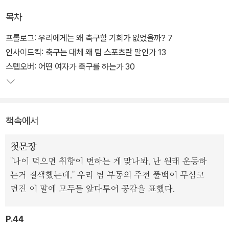
세이이다.
목차
축구 좋아하고, 축구를 직접 하는 것은 미치도록 좋아하는 여자들의
프롤로그: 우리에게는 왜 축구할 기회가 없었을까? 7
이야기이다. 축구를 잘하고 싶어서 근육을 키우고, 축구하는 데 거추
인사이드킥: 축구는 대체 왜 팀 스포츠란 말인가 13
장스러워 머리를 짧게 치는 이들의 이야기이다. 그리고 그렇게 할 기
스텝오버: 어떤 여자가 축구를 하는가 30
회를 알게 모르게 놓쳐 왔던 당신의 이야기임은 물론이다.
책속에서
첫문장
"나이 먹으면 취향이 변하는 게 맞나봐. 난 원래 운동하
는거 질색했는데." 우리 팀 부동의 주전 풀백이 무심코
던진 이 말에 모두들 앞다투어 공감을 표했다.
P.44