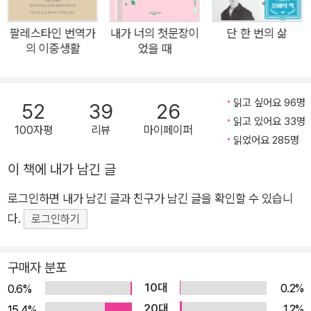
물론입니다. 로빙슛처럼 우아하고, 오버래핑처럼 호쾌한 김혼비
의 문장을 만나는 순간, 누구라도 달리고 싶어질 거예요. 이미 달
팔레스타인 번역가
내가 너의 첫문장이
단 한 번의 삶
의 이중생활
었을 때
리고 있을지도 모르죠. 우아하고, 호쾌하게. ■ 우아하게 로빙슛
초개인주의자 김혼비 씨는 어느 날 얼결에, 어쩌다 보니, 축구화
끈을 조이고 있는 자신을 발견합니다. 발만 빠르고 생각은 많은
읽고 싶어요 96명
52
39
26
왕초보 김혼비. 역시나 얼결에 입단 첫날부터 연습 경기에 투입되
읽고 있어요 33명
100자평
리뷰
마이페이퍼
고 마는데…… 신입의 대인 마크에 막혀 화가 난 시니어 팀 할아버
읽었어요 285명
지의 욱하는 저주(다리 한 짝이 분질러질 것이다.)에서부터, “치
이 책에 내가 남긴 글
사하게 신입한테 시비 걸 거예요? 이렇게 치사하게 살다 갈 거
야?”라고 당사자인 혼비 대신 받아치는 주장의 서슬까지. 혼비
로그인하면 내가 남긴 글과 친구가 남긴 글을 확인할 수 있습니
씨는 모든 것이 새롭고 놀랍고 굉장합니다. 발야구나 피구밖에 허
다.
로그인하기
용되지 않았던 여자들이 각각의 이유로 우연히 모여 킥 연습을 하
고 패스를 주고받고 골을 넣고 뒤풀이를 합니다. 축구가 재미있
구매자 분포
고, 축구를 좋아하기 때문이죠. 그러나 누군가에게는 여자가 축구
10대
0.2%
0.6%
를 하는 게 여전히 이상한 모양입니다. 상대가 여자라면, 그가 국
20대
1.2%
15.4%