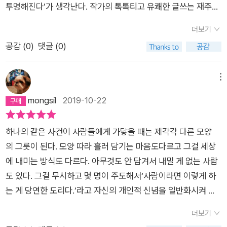
=======…이 책을 읽고 나서 여자 축구에 대한 관심이 급상승
만 같은 순간이 어김없이 찾아왔다. 하프라인은 고사하고 저 멀리
투명해진다’가 생각난다. 작가의 톡톡티고 유쾌한 글쓰는 재주가
인간적이고 또 인간적이었기 때문이다. 내게도 저자에게도 낯선
다고 누가 시키지도 않는데 매일매일 연습한다- P247
했단다. 그래서여자프로축구에 대해서 검색도 해보고 그랬어. 앞
반대편 골대 근처에서 상대 팀 선수가 공을 가로채기만 해도 불안
휘발성이 강한 이 시대에 어울릴 수도 있지만, 나는 읽으면 읽을
촘촘한 인간관계와 끈끈한 정이 이야기를 드러내고 엮어 보여준
더보기
으로 남자 축구뿐만 아니라 여자 축구에도 관심을 가져보려고
불안하게 매달려 있던 목젖이 배 속 밑바닥으로 뚝 떨어지며 어딘
수록 텍스트의 깊이를 느낄 수 있는 ‘종이신문’의 칼럼 같은 글을
다. 이런 사연이야말로 우아하다. 나는 꽤 팍팍한 성정으로 매일
공감 (
0
)
댓글 (0)
해… 나중에 기회가 되면 너희들과 여자프로축구를 한번 보러 가
가 움푹 파이는 기분이 들곤 했다. 선수들의 전진 패스에 따라 공
좋아할 수 밖에 없는 맨스플레인(?)의 특징이라면 어쩔 수 없이
을 산다. DNA 때문이다, 타고난 기질이 그렇다. 순간순간 심각하
도 좋고.. 공짜라잖아..^^ PS:책의 첫 문장 : “나이 먹으면서 취향
이 (<슬램덩크> 시절 또 하나의 고전인 영화 <여고괴담>의 귀
인정한다. 이런 글은 웹이나 앱의 연재가 적절한 형태로 보인다.
기 그지없다. 그런 험한 나날 가운데 몇 시간을 킬킬거릴 수 있다
이 변하는 게 맞나 봐. 난 원래 운동하는 거 질색했는데.”책의 끝
신 점프 컷처럼) 순식간에 턱, 턱, 턱 크게 다가올 때면 골문 따위
오히려 팬시적 요소를 가미한 종이책으로 출간되었으면 어떨까
메뉴
니 낯설면서도 즐거웠다. 다만 이 몸의 운동지식이 제로인 게 좀
문장 : 뭐가 됐든 재미있으면 일단 된 것 아닌가. 정말이지, 이거
버리고 도망가고 싶어 반대쪽으로 몸이 움찔움찔하다가도, 골 먹
생각해본다.
mongsil
2019-10-22
아쉬웠을 뿐. 물론 저자가 에피소드마다 축구 용어를 잘 풀어 설
기절한다.(8)그러다가 성인이 되어 우연찮게, 썩 탐탁지 않은 마
히는 건 또 싫어서 다시 공이 날아오는 쪽으로 움찔움찔 움직인
명해 주었다지만 내 이해는 100퍼센트 상상일 뿐이다. 아무리 열
음으로, 룰도 제대로 모른 채 축구를 시작한 여자들이 있다. 그들
다. 그렇게 공이 날아올 때마다 진저리를 치며 자아가 분열하기
심히 상상해도 축구를 몸과 마음으로 즐겨온 사람들과의 경험치
하나의 같은 사건이 사람들에게 가닿을 때는 제각각 다른 모양
은 숨이 턱에 찰 때까지 넓은 피치 위를 뛰어다니고, 공 다루는 섬
바빴다. 이런 형국이다 보니 첫 번째 게임에서 딱 네 번의 슈팅을
에 댈 수 없다. 뜨거운 축구인에게 이 책은 또 어떤 즐거움일까.
의 그릇이 된다. 모양 따라 흘러 담기는 마음도다르고 그걸 세상
세한 기술들을 하나둘씩 익혀가고, 팀원들끼리 호흡을 맞춰 골대
받았을 뿐인데도 슈팅 하나에 10년씩 늙은 것 같았다. 아닌 게 아
어쨌든 대단하다. 운동신경 및 운동지식 제로의 내가 끝까지 긴장
에 내미는 방식도 다르다. 아무것도 안 담겨서 내밀 게 없는 사람
를 향해 공을 착착 몰고 가는 재미에 푹 빠지며 ‘아, 사실 나는 운
니라 경기가 끝나갈 즈음 나의 상태는 노년기에 접어들었을때 보
을 늦추지 않고 읽어버리게 한 저자의 글 솜씨라니. 이 능청스러
도 있다. 그걸 무시하고 몇 명이 주도해서‘사람이라면 이렇게 하
동을 좋아하는구나’를 깨닫게 되었다고 한다. 운동에 대한 깊고
일 법한 증상과 비슷했다. 에너지가 고갈되어 기력이 없었고, 축
움, 이게 바로 여자 축구인의 우아함이고 호쾌함이다. 언제나 여
는 게 당연한 도리다.‘라고 자신의 개인적 신념을 일반화시켜 타
오랜 오해 하나가 풀렸을 뿐인데 그녀들에게 축구를 시작한 이후
구장 끄트머리에 가만히 서서 정중앙에서 치열한 한때를 보내고
자가 최고다.
인의 도덕관념을 자극하는 방식이 싫다. 도덕으로 색칠한 하나
의 시간들은 전과 다른 시간이 되었다.(34)이렇게 운동 효과 면
있는 펄펄 뛰는 사람들을 바라보고 있었으며, 현명한 노인들이 세
더보기
의 그릇을 들이밀며 다른 그릇을 내미는 사람에게 윤리적 심판
에서나 대외 이미지나 일상 활용성에서 모두 애매하디 애매한 운
상을 조망할 때 으레 그렇듯이 선수 각각의 움직임과 전개 방식이