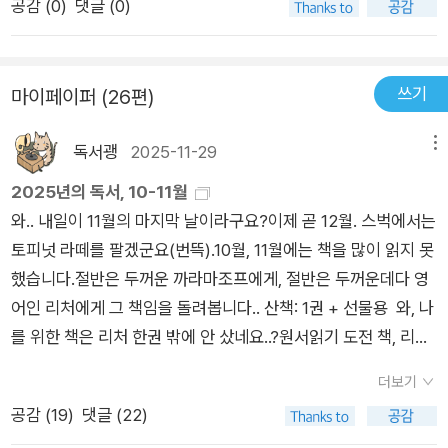
공감 (
0
)
댓글 (0)
을 하려 들거나 윤리적 가책을 짐 지우려는 거, 질색이다. 그냥 각
동이면서, 결정적으로 접근성까지 낮다. 다른 운동처럼 여기저기
한눈에 훤하게 들어왔다. 게다가 역정도 잘 났다!
자의 마음, 각자의 방식, 각자의 상황에 맡기면 안 되나, 현재 진
배울 곳이 있고 정보가 널려 있는 것이 아니라 이런저런 경로로
행형인 경조사에 일괄적인 규칙을만드는 것에도 규칙 바깥에 있
열심히 검색해 봐야 하나씩 겨우 나온다. 이 모든 것이 여자들이
쓰기
마이페이퍼 (26편)
고 싶은 사람들이 있기 마련인데,아직 벌어지지 않아 어떤 형태일
그라운드로 진입하는 것을 겹겹이 막으며 철통 수비하고 있다. 축
지 모르는 미래의 경조사에 규직이나 관례를 만들어 놓
구로 입문하는 과정 자체가 이미 하나의 축구인 것이다.(43)반면
독서괭
2025-11-29
메뉴
는 건 더 불합리하다.
남의 축구는 거의 보지 않는 이 ‘축구하는 여자들’ 머릿속에 뜨는
2025년의 독서, 10-11월
것들은 본인이 넣었던 첫 골, 본인이 경기 중 저지른 뼈아픈 실책,
와.. 내일이 11월의 마지막 날이라구요?이제 곧 12월. 스벅에서는
우리 팀이 역전승하던 날, 우리 팀 유니폼 같은 것들일 것 같다.
토피넛 라떼를 팔겠군요(번뜩).10월, 11월에는 책을 많이 읽지 못
그 속에는 오직 나 자신, 내가 속한 팀만이 있다. 어느 프로 축구
했습니다.절반은 두꺼운 까라마조프에게, 절반은 두꺼운데다 영
팀의 어느 유명 선수가 끼어들 틈 없이. ‘축구’와 관련해서 자신에
어인 리처에게 그 책임을 돌려봅니다.. 산책: 1권 + 선물용 와, 나
게서 비롯되는 자신의 몸에 새겨진 경험들로만 꽉 채워져 있는 여
를 위한 책은 리처 한권 밖에 안 샀네요..?원서읽기 도전 책, 리처
자들. 오, 생각해 보니 이건 이거대로 멋있잖아?(64)이게 다 아
시리즈 <The Affair> 는 제법 어려웠습니다. 어휘가 많이 부족
웃사이드 드리블 때문이다. 아웃사이드 드리블은 발 바깥쪽을 이
더보기
함을 느꼈구요. 리처 시리즈를 번역서로 볼 때는 몰랐는데 대화문
용해서 새끼발가락이 공 밑 부분에 살짝 들어가듯 차, 공을 밀어
공감 (
19
)
댓글 (22)
빼고는 꽤나 문장이 길구나 싶었습니다. <우아하고 호쾌한 여자
내며 전진하는 것을 말한다. 이 드리블 최고의 장점은 수비를 속