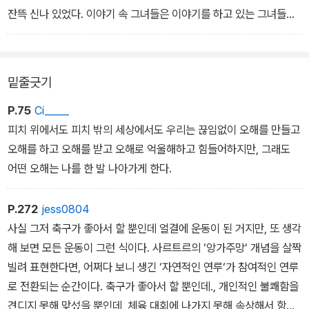
잔뜩 신나 있었다. 이야기 속 그녀들은 이야기를 하고 있는 그녀들만
큼이나 반짝반짝 빛났다. 이야기는 그칠 줄 몰랐고, 올 때와 달리 돌아
가는 길은 차가 거의 없어서 나는 조금 조바심이 났다. 그녀들이 그렇
게 빛이 나기까지 어떤 시간들을 보냈는지 이제 조금은 알기에 , 축구
밑줄긋기
경기의 여운에 취해서 자랑스레 앞다투어 풀어내는 이야기들이 끝나
기 전에 차 안에서 보내는 오늘 밤이 뚝 끊기지 않기를 11시 59분의
P.75
Ci_____
신데렐라 같은 기분으로 간절히 바랐다.
피치 위에서도 피치 밖의 세상에서도 우리는 끊임없이 오해를 만들고
오해를 하고 오해를 받고 오해로 억울해하고 힘들어하지만, 그래도
어떤 오해는 나를 한 발 나아가게 한다.
P.272
jess0804
사실 그저 축구가 좋아서 할 뿐인데 얼결에 운동이 된 거지만, 또 생각
해 보면 모든 운동이 그런 식이다. 사르트르의 ‘앙가주망‘ 개념을 살짝
빌려 표현한다면, 어쩌다 보니 생긴 ‘자연적인 연루‘가 참여적인 연루
로 전환되는 순간이다. 축구가 좋아서 할 뿐인데., 개인적인 불쾌함을
견디지 못해 맞섰을 뿐인데, 체육 대회에 나가지 못해 속상해서 항의