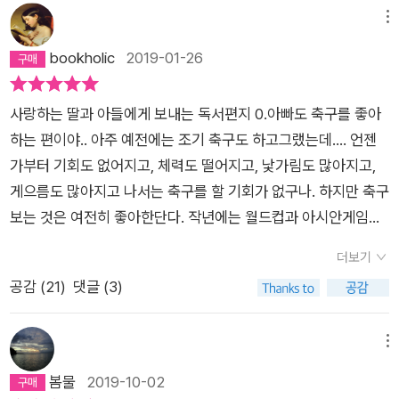
메뉴
bookholic
2019-01-26
사랑하는 딸과 아들에게 보내는 독서편지 0.아빠도 축구를 좋아
하는 편이야.. 아주 예전에는 조기 축구도 하고그랬는데…. 언젠
가부터 기회도 없어지고, 체력도 떨어지고, 낯가림도 많아지고,
게으름도 많아지고 나서는 축구를 할 기회가 없구나. 하지만 축구
보는 것은 여전히 좋아한단다. 작년에는 월드컵과 아시안게임때
는 너희들과 함께 축구를 보고 같이 응원을 할 수 있어 좋았단다.
더보기
그런데 방금 전 아시안컵에 보다가속 터지는지 알았단다. 국가대
공감 (
21
)
댓글 (3)
표 경기 말고 프로축구도 가끔 보고,유럽축구도 즐겨본단다. 그런
데, 아빠가 보는축구는 늘 남자들이 하는 축구였단다.여자축구를
본 적이 있나 싶어.. 이 책을 읽고 나서 참 미안한 마음이들었단
메뉴
다. 축구를 좋아한다고 하면서 여자축구 경기를 제대로 한번 관람
봄물
2019-10-02
한 적도 없으니 말이야. 우리나라에 여자프로축구가 있다는 사실