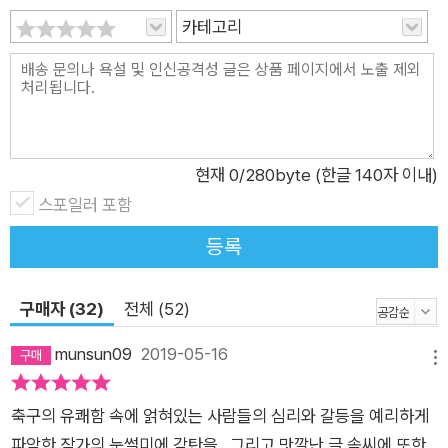
며 축구화를 동여매죠. 한번은 골에 가까운 장면을 만들어 내기도
카테고리
합니다. 그러던 어느 날, 팀 사정으로 혼비 씨는 골키퍼를 맡게 되
는데…… 이 책의 마지막을 골 넣는 장면으로 장식하고 싶다는 지
은이의 소(욕)망은 충족될까요? 설마…… 데뷔 첫 골이 자책골은
아니겠죠?
현재
0
/280byte (한글 140자 이내)
스포일러 포함
등록
구매자 (32)
전체 (52)
munsun09
2019-05-16
메뉴
축구의 유쾌함 속에 얽혀있는 사람들의 심리와 갈등을 예리하게
파악한 작가의 눈썰미에 감탄을...그리고 맛깔난 글 솜씨에 또한