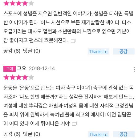
스포츠에 성별을 지우면 일반적인 이야기가, 성별을 더하면 특별
한 이야기가 된다. 어느 시선으로 보든 재기발랄한 책이다. 다소
오글거리는 대사도 열혈과 소년만화의 느낌으로 읽으면 기분이
참 좋아지고 괜스레 흐뭇해진다.
공감 (
6
)
댓글 (0)
고요
2018-12-14
메뉴
운동을 ‘운동‘으로 만드는 여자 축구 이야기! 축구에 관심 없는 독
자조차 ‘나도 한번 해볼까?‘라는 생각을 진지하게 해보게 만드는,
여성에 대한 뿌리깊은 차별과 여성의 몸에 대한 사회적 고정관념
을 피치 위에 완벽하게 녹여낸 올해 최고의 에세이! 이런 입담꾼
이 어디 있다 이제 튀어나온 거야
공감 (
6
)
댓글 (0)