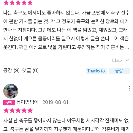
도 처음 알게 되었단다. 그냥실업 축구단만 있는 줄 알았어. 그리
나는 축구도 에세이도 좋아하지 않는다. 가끔 포털에서 축구 선수
고 그 여자프로축구는 입장료도 없다고 하더구나. 그런데도 관객
에 관한 기사를 읽는 것. 딱 그 정도가 축구와 논픽션 장르와 내가
은 거의 없다고 하고… 이 책을 통해 많은 사람들이여자축구의 관
만나는 지점이다. 그런데도 나는 이 책을 읽었고, 재밌었고, 그래
심이 늘었으면 하네.…축구를 좋아하지만 축구에 관한 책은 읽어
서 한없이 게으른 몸뚱아리를 일으켜 이렇게 글을 쓴다. 이 책은
본 적이 없는 것 같아. 그런데제목에 떡 하니 “여자 축구”라고 써
웃긴다. 평균 이상으로 낯을 가린다고 주장하는 작가 김혼비는 축
있는 책을 왜 읽었냐고? 이 책은 먼저 읽은 이들의 극찬이 이어진
구가 정말 하고 싶어서 자발적으로 축구팀에 입단한다. 새 축구화
책이란다. 아빠도 축구도좋아하니까 읽어보고 싶어서 기억하고
더보기
와 축구 양말을 쥐고 갈등하던 시간은 짧았고, 이야기는 유쾌하게
있다가 이번에 읽게 된 것이란다. 김혼비라는 필명을 가진 분이
공감 (
9
)
댓글 (0)
흘러간다. 예사롭지 않은 축구 감독님이었다. 선수들의 위치 선정
끈 <우아하고 호쾌한 여자축구>라는 책이야. 평범한 직장 여성
에 관한 젓가락질 비유를 읽으면서부터 키득거리기 시작했다. 시
이 아마추어 여자축구단에 가입해서 일어났던 에피소드들을 모
합을 앞두고 ‘수비와 공격을 잘하라’는 감독님의 작전 지시에 소
메뉴
아 놓은 글이란다. 글솜씨가 예사롭지 않단다. 말을 재미있게 쓰
리 내어 웃지 않을 수 없었다. 함께 연습 경기를 하는 ‘아버지’들
몽이엉덩이
2019-08-01
는 사람은 꽤 있지만, 글을 재미있게 쓰는 사람은 많지 않거든. 지
의 치사한 시비와 수많은 유교 소녀들을 질겁하게 할 언니들의 걸
은이의 첫 번째 책이라는것이 믿기지 않을 정도로 재미있게 썼단
쭉한 입담과 첫 골의 추억과 뻥 축구의 아름다운 마무리까지 정말
다. 에세이를 읽으면서 이렇게 킥킥 웃으면서 읽은 책이 있나 싶
사실 난 축구를 좋아하지 않는다.야구처럼 시시각각 잔재미도 없
재미있게 웃으며 읽었다. 순전히 추천해준 사람의 안목에 대한
었단다. 비유 또한 놀랍더구나. 폴란드 학생을 소환하고 실존주의
고, 축구는 골을 넣기까지 지루했기 때문이다.근데 김혼비가 얘기