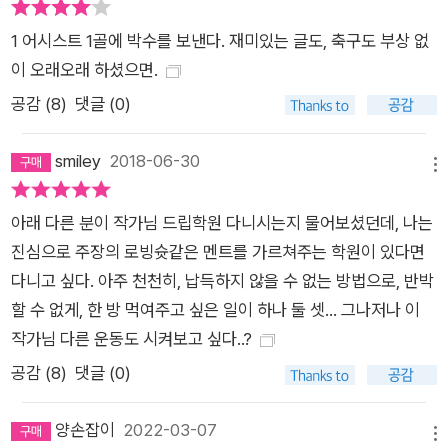
1 어시스트 1골에 박수를 보낸다. 재미있는 글도, 축구도 부상 없
이 오래오래 하셨으면.
공감 (
8
)
댓글 (0)
smiley
2018-06-30
메뉴
아래 다른 분이 작가님 드립학원 다니시는지 물어보셨던데, 나는
진심으로 주장의 로빙슛같은 멘트를 가르쳐주는 학원이 있다면
다니고 싶다. 아주 천천히, 납득하지 않을 수 없는 방법으로, 반박
할 수 없게, 한 방 먹여주고 싶은 일이 하나 둘 셋... 그나저나 이
작가님 다른 운동도 시켜보고 싶다..?
공감 (
8
)
댓글 (0)
양손잡이
2022-03-07
메뉴