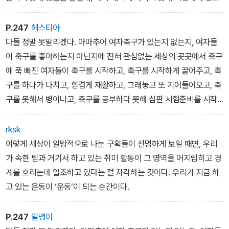
했을 뿐인데, 그냥 보이는 대로 엄마를 그려 갔을 뿐인데, 그러니까 우
리는 우리의 삶을 살고 우리가 좋아하는 것을 하고 싶을 뿐인데, 사회
P.247
헤스티아
가 욕망을 억눌러서 생겨나는 이런 작은 ‘뿐‘들이 모여 운동이 되고 파
다들 정말 못말리겠다. 아마추어 여자축구가 있는지 없는지, 여자들
도처럼 밀려가며 선을 조금씩 지워 갈 것이다.
이 축구를 좋아하는지 아닌지에 전혀 관심없는 세상의 곳곳에서 축구
에 푹 빠진 여자들이 축구를 시작하고, 축구를 시작하게 끌어주고, 축
구를 하다가 다치고, 힘겹게 재활하고, 그래놓고 또 기어들어오고, 축
구를 못해서 병이나고, 축구를 공부하다 못해 심판 시험준비를 시작
하고, 축구를 좀 더 잘해보겠다고 누가 시키지도 않는데 매일매일 연
습한다
rksk
이렇게 세상이 일방적으로 나눈 구획들이 선명하게 보일 때면, 우리
가 속한 팀과 거기서 하고 있는 취미 활동이 그 영역을 어지럽히고 경
계를 흐리는데 일조하고 있다는 걸 자각하는 것이다. 우리가 지금 하
고 있는 운동이 ‘운동‘이 되는 순간이다.
P.247
알맹이