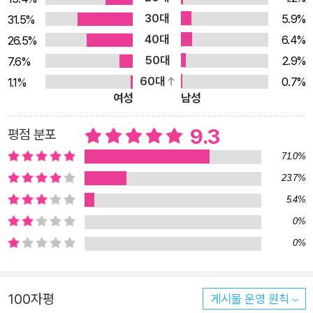
가대표 출신이라 해도 불구하고 굳이 축구를 가르치려는 꼭 남자
30대
5.9%
31.5%
가 있을 거라는 상상은 자연스럽습니다. “그냥 한 번만 꺾어도 될
40대
6.4%
26.5%
건데, 왜 굳이 두 번 세 번 꺾어?”라고 말하는 남자 1호와 그 옆의
50대
2.9%
7.6%
2호 앞에서 우리의 여자 축구팀 선수 출신은 어떻게 대처할까요?
60대
0.7%
1.1%
설마…… 두 번 세 번 꺾은 후에 로빙슛을? ■ 호쾌하게 오버래핑
여성
남성
초개인주의자라고 줄기차게 주장해 온 김혼비 씨는 어느새 축구
팀의 일원이 되어 언니들의 눈치도 살피고, 동생들의 고민을 들어
9.3
평점 분포
주기도 합니다. 그리고 더욱 당당한 일원이 되기 위해 연습 또 연
71.0%
습에 매진하죠. 묵묵히 인사이드킥을 익히고 전방을 본 채 드리블
23.7%
을 하기 위해 혼신을 다해 감독의 지시를 따릅니다. 그런 그도 축
5.4%
구의 결정물, ‘골’에 대한 욕심은 굳이 숨기지 않는데요. 아직 부
0%
족한 실력 아래에서 혼비 씨가 찾은 방법은 바로 리바운드! ‘주워
0%
먹기’라고도 부르죠. 치차리토와 인자기가 잘한다는 그것. 맨유
시절 박지성도 호날두의 무회전 프리킥 덕을 몇 번 보았다는 그
것. 마음을 먹은 김혼비 씨는 코너킥마다 공격 진영까지 올라가
100자평
게시물 운영 원칙
리바운드를 노립니다. 호쾌하게 오버래핑할 수 있을 그날을 꿈꾸