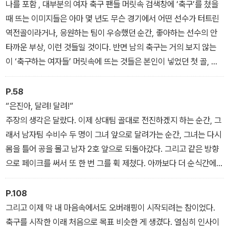
나를 포함 , 대부분의 여자 축구 팬들 머릿속 검색창에 ‘축구’를 쳤을
때 뜨는 이미지들은 아마 몇 년도 무슨 경기에서 어떤 선수가 터트린
역전골이라거나, 응원하는 팀이 우승했던 순간, 좋아하는 선수의 안
타까운 부상, 이런 것들일 것이다. 반면 남의 축구는 거의 보지 않는
이 ‘축구하는 여자들’ 머릿속에 뜨는 것들은 본인이 넣었던 첫 골, 본
인이 경기 중 저지른 뼈아픈 실책, 우리 팀이 역전승하던 날, 우리 팀
유니폼 같은 것들일 것 같다. 그 속에는 오직 나 자신, 내가 속한 팀만
P.58
이 있다. 어느 프로 축구팀의 어느 유명 선수가 끼어들 틈 없이. ‘축
“은진아, 달려! 달려!”
구’와 관련해서 자신에게서 비롯되는 자신의 몸에 새겨진 경험들로만
주장의 생각은 달랐다. 이제 상대팀 골대로 전진하겠지 하는 순간, 그
꽉 채워져 있는 여자들. 오, 생각해 보니 이건 이거대로 멋있잖아!
래서 남자팀 수비수 두 명이 그녀 앞으로 달려가는 순간, 그녀는 다시
몸을 틀어 공을 몰고 남자 2호 앞으로 되돌아갔다. 그리고 같은 방향
으로 페이크를 써서 또 한 번 그를 휙 제쳤다. 아까보다 더 순식간에
벌어진 일이었다. 와, 세상에. 설마 했는데 굳이 다시 가서 그걸 또 하
다니, 이런 무서운 여자. 도끼로이마까 깐데또까 같은 여자. 우리의 무
P.108
서운 깐데또까는 이제 거칠 것 없이 앞으로 내달렸다. 다른 수비수가
그리고 이제 막 내 마음속에서도 오버래핑이 시작되려는 참이었다.
재빨리 주장에게 따라붙었지만 역부족이었다. 그녀는 그마저도 가볍
축구를 시작한 이래 처음으로 목표 비슷한 게 생겼다. 열심히 인사이