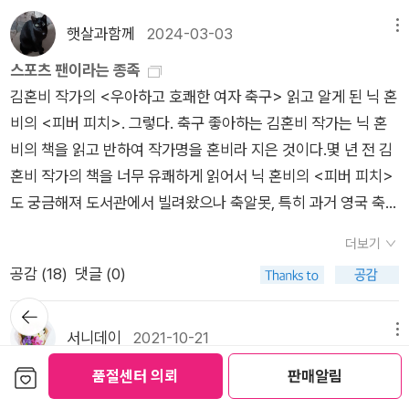
축구>는 여기저기 선물하려고 샀는데요, 왜 하필 이 책이냐, 는
일 때 아주 유용하다는 점이다. 이쪽으로 갈 것처럼 몸을 기울여
나중에 따로..아이들 책: 3권취향이 확고한 첫째의 동물 책들...역
햇살과함께
2024-03-03
메뉴
서 상대 선수가 덩달아 그쪽으로 몸이 기운 틈을 타 반대쪽으로
시 취향이 확고한 둘째가 주문한 이솝 우화...첫째는 창작동화를
휙 빠져나가기 좋기 때문이다. 축구에서 가장 짜릿한 순간이라면
스포츠 팬이라는 종족
좋아하고 전래동화, 명작동화류는 그닥 안 좋아하는데, 둘째는 후
단연 ‘슛! 골인’이겠지만, 수비를 휙휙 제치며 빠져나가는 순간도
김혼비 작가의 <우아하고 호쾌한 여자 축구> 읽고 알게 된 닉 혼
자를 좋아합니다. 얼마전까지 최애책이 탈무드였음.. 읽은 책: 4
그 못지않게 매력적이다. 나를 축구로 확 끌어들인 장면도 호나우
비의 <피버 피치>. 그렇다. 축구 좋아하는 김혼비 작가는 닉 혼
권하.. 초라하군요. 두달간 네권이라니ㅠㅠ <The Housemaid i
두의 골이 아니라 헛다리 짚기 아닌가! 로빙슛의 그날, 우리 주장
비의 책을 읽고 반하여 작가명을 혼비라 지은 것이다.몇 년 전 김
s Watching> 은 하우스메이드 시리즈의 마지막 권. 예전에도 썼
이 보여 줬던 현란한 페인트 동작은 또 어떻고!(67)공을 보지 않
혼비 작가의 책을 너무 유쾌하게 읽어서 닉 혼비의 <피버 피치>
지만, 프리다 맥파든 책은 중급자 원서읽기 책으로 딱인 것 같아
고 있다는 사실을 의식하는 순간 어쩐지 공을 헛 찰 것 같고, 발,
도 궁금해져 도서관에서 빌려왔으나 축알못, 특히 과거 영국 축구
요. 재밌고 잘 읽히고. <까라마조프 씨네 형제들> 상권. 쭉 읽어
발등, 새끼발가락, 땅을 딛고 있는 반대편 다리로 온 신경이 분산
라고는 박지성의 맨유, 그의 동료였던 웨인 루니, 호날두, 라이언
야 좋은데 중간에 원서읽기 하느라 끊김.. 어페어 끝내고 중권 시
더보기
되면서 스텝이 엉키거나 힘이 지나치게 들어가 공을 이상하게 차
긱스 등 몇몇 이름 밖에 모르는 나는 읽다 반납기한에 닥쳐 중도
작했습니다.<일단 오늘은 나한테 잘합시다> 내가 샀을 만한 책
공감 (
18
)
댓글 (0)
고 만다. 인간이란 무언가를 의식하는 순간 그 의식의 대상에 필
반납하였고, 몇 년 동안 ‘읽고 있어요’에 있던 이 책을 다시 빌려
은 아닌데, 선물받아서 읽었습니다. 글이 짤막짤막하고 만화도 들
요 이상으로 파괴적인 힘을 주는 게 틀림없다.
뒤로가
와 읽었다. 최근 아시안컵 이슈 때문인가 이 책이 다시 생각난 것
어가 있는.. 가볍게 읽을 만한 책. 제일 앞에 나오는 인삼과 고구
기
은. ‘읽고 있어요’ 책 털기.11살 부모의 이혼 이후 처음 찾게 된 아
서니데이
2021-10-21
메뉴
마 만화가 제일 좋았고, 아이들도 좋아하더군요.<The Affair>
스널 경기, 이후 아스널의 충성 팬이 된 닉 혼비의 10대부터 30대
보관함담기
10월 21일 목요일입니다. 좋은하루되세요.^^
리뷰 쓸 수 있을지..?? 리처는 과연 난놈이었다.. 는 감상을 일단
품절센터 의뢰
판매알림
에 이르는 스포츠 팬으로서의 삶.스포츠 팬이란 합리적임 의사결
10월 21일 목요일입니다. 지금 시각 오후 5시 30분, 바깥 기온
남기겠습니다 ㅋㅋ 3일만에 온갖 일을 해낸 그대여, 존경한다.날