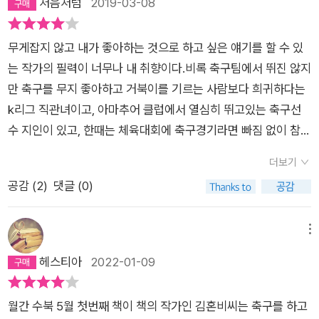
처음처럼
2019-03-08
유했단다. 지은이는 비유의 천재야…=================
같은, ‘누워서 떡 먹기의 완벽한 반대말 같은 것을 내가 할 수 있
원을 나가본 적도 없다. 이건 진짜 심각하다. 지금도 달라진 게 없
========================(210)신체 조건상 남자
을 리 없다.화산의 나라 아이슬란드에서 가장 거대한 화산이, 191
다. 빈혈을 핑계로 트레킹도 등산도 안 간다. 스포츠는 늘 나를 작
축구에비해 힘과 속도가 떨어지는 건 사실이다. 바로 그 지점에서
0년에 마지막 분출을 했다는 화산이, 104년 만에 갑자기, 그것도
무게잡지 않고 내가 좋아하는 것으로 하고 싶은 얘기를 할 수 있
아지게 한다. 그런 내게 ‘우아하고 호쾌한’ 워딩이 매력적인 ‘여
여자 축구만의 독특한 색깔이 나온다 남자축구는 뭔가 휙휙 재빠
결혼 한번 해 보겠다고 잡아 놓은 날짜 언저리에 재분화를 시작했
는 작가의 필력이 너무나 내 취향이다.비록 축구팀에서 뛰진 않지
자’ 축구 책이란 신세계 중의 신세계였다. 게다가 내 정체성 같은
르게 지나가 버리는 느낌이라면, (물론 그게 또 재미지만) 여자
다는 이 믿기 어려운 소식에 매일매일 아이슬란드 항공 운항정보
만 축구를 무지 좋아하고 거북이를 기르는 사람보다 희귀하다는
‘우아한’ 책이라지 않나. 진짜 축구를 해보라는 것도 아닌데 뭐,
축구는 ‘상대적으로’ 느리고정적인 몸동작과 전개가 선수들과 공
사이트를 새로 고침하며 저 먼 나라의 화산 상태를 세계의지질학
k리그 직관녀이고, 아마추어 클럽에서 열심히 뛰고있는 축구선
눈으로는 얼마든 도전할 수 있다. 눈을 확 집어당기는 (숨겨진)
이 만들어 내는 축구의 전체적인 그림을 좀 더 명확하게 보여 준
자들 다음으로 주시하고, 화산 폭발 시기 예측에 대해 세계의 지
수 지인이 있고, 한때는 체육대회에 축구경기라면 빠짐 없이 참여
여자들의 세계, 오스칼님 같은 멋진 여자들이 여기 다 모였다. 생
다. 패스워크라든지, 오프더볼 상황에서의 움직이라든지, 역습 때
질학과 1학년 1학기 학생들만큼 공부하던 내게 친구들은 '네가 기
하여 얼굴에 영광의 상처도 있는 나란 사람에겐 작가의 문장 한줄
각해보니 ‘여자’와 ‘축구’의 조합은 낯설다. 왜 다른 운동보다 축
더보기
의호흡 같은 것들을 그때그때 섬세하게 읽어 내는 재미가 있다.
어이 화산까지 움직이는구나.', '이런 마그마 같은 년 ㅋㅋㅋㅋㅋ'
한줄이 너무나 와닿았다. 운동장 전체를 사용하고 그 곳에서 맘껏
구는 여자에게 위화감을 주는가. 몸싸움을 하는 격렬한 운동이어
공감 (
2
)
댓글 (0)
툭툭 주고받는 짧은 패스들이 중간에 끊기는일 없이 호쾌한 슈팅
따위의 문자들을 보내왔다. 물론 이제 와서 ‘나의 시즌이 본격적
뛰고 싶은 마음은 누구에게나 있다. 그 기회조차 주어지지 않는
서? 사회가 정해둔 여성성과 거리가 멀어서? 남자들은 어린이 축
까지 이어지는 과정을 차근차근 따라가다 보면, 한 장 한 장 엇갈
으로 시작되었다.‘ 라고 말하기에는 지난 5개월도 나에게는 충분
현실에서 작은 기회에 감사하고 만족하며 살아가는 것에서 한걸
구단이니 조기축구니 군대 축구니 뭘 해도 축구가 밀접한 운동인
리게 섞인 트럼프카드가 둥그렇게 만든 손 모양을 따라 폭포처럼
히 ‘본격‘ 이었다. 하지만 어떤 본격은 다른 본격에 의해 갱신되기
음 나아가고자 하는 한사람 한사람의 간절한 마음과 행동이 모일
메뉴
데 왜 여자에게는 축구가 신박한 운동일까. 주변에 축구를 하는
아래로 좌르륵 떨어지며 반듯하게 정리되는 것을 볼 때처럼 살짝
전까지만 본격으로서 존재한다. 그보다 더 본격적인 것이 찾아오
때 함께 사용할 수 있는 넓은 운동장을 갖을 수 있지 않을까! 누구
헤스티아
2022-01-09
여자분도 계신다. 그런데도 그녀는 내게 신기한 인물이었을 뿐,
황홀하고 근사한 기분이 된다.====================
면 순식간에 ‘안본격‘인 것으로 성질이 바뀌는 것이다. 마치 누군
를 만나든 어떤 상황이든 여인들이 운동장을 누비는 축구클럽의
이 책을 읽기 전까진 이렇게 많은 여자분들이 전국 곳곳에서 열렬
=====================… 2.킥킥 웃음을 참으며 책을
가와 사랑에 빠지면 그 이전까지의 연애들은 모두 그 사람을 만나
선수들인게 독특하지 않는 그런 세상을 위해서 ...!!!
히 축구하며 뜨거운 김을 발산하는지도 몰랐다. 스포츠는 뜨겁
월간 수북 5월 첫번째 책이 책의 작가인 김혼비씨는 축구를 하고
읽다 보면 금방 마지막 페이지에 다다르게 된단다.. 마지막에는생
기 위한 시행착오의 과정이 되어 버리는 것처럼(물론 ‘그 사람‘도