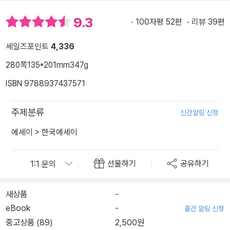
9.3
100자평 52편
리뷰 39편
세일즈포인트
4,336
280쪽
135*201mm
347g
ISBN 9788937437571
주제분류
신간알림 신청
에세이
>
한국에세이
선물하기
공유하기
새상품
-
eBook
-
출간 알림 신청
중고상품 (89)
2,500원