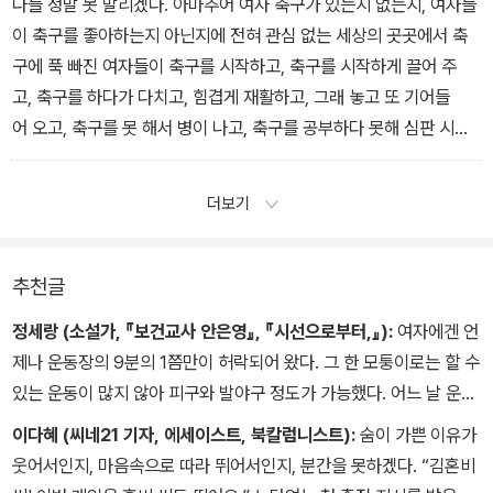
다들 정말 못 말리겠다. 아마추어 여자 축구가 있는지 없는지, 여자들
이 축구를 좋아하는지 아닌지에 전혀 관심 없는 세상의 곳곳에서 축
구에 푹 빠진 여자들이 축구를 시작하고, 축구를 시작하게 끌어 주
고, 축구를 하다가 다치고, 힘겹게 재활하고, 그래 놓고 또 기어들
어 오고, 축구를 못 해서 병이 나고, 축구를 공부하다 못해 심판 시
험 준비를 시작하고, 축구를 좀 더 잘해보겠다고 누가 시키지도 않는
데 매일매일 연습을 한다.
더보기
추천글
정세랑 (소설가, 『보건교사 안은영』, 『시선으로부터,』):
여자에겐 언
제나 운동장의 9분의 1쯤만이 허락되어 왔다. 그 한 모퉁이로는 할 수
있는 운동이 많지 않아 피구와 발야구 정도가 가능했다. 어느 날 운동
장을 통째로 쓰며 축구가 하고 싶다는 걸 깨달은 여자들이 여기 있다.
이다혜 (씨네21 기자, 에세이스트, 북칼럼니스트):
숨이 가쁜 이유가
마음속에서 반짝 조명탑이 켜졌고, 그들은 끈을 단단히 잡아당겨 축
웃어서인지, 마음속으로 따라 뛰어서인지, 분간을 못하겠다. “김혼비
구화를 신었다. 서로가 서로를 발견해서 팀을 이뤘다.