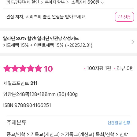
카드/간편결제 할인
무이자 할부
소득공제 690원
관심 저자, 시리즈의 출간 알림을 받아보세요
신청
알라딘 30% 할인! 알라딘 만권당 삼성카드
카드혜택 15% + 이벤트혜택 15% (~2025.12.31)
10
100자평 1편
리뷰 0편
세일즈포인트
211
양장본
248쪽
128*188mm (B6)
400g
ISBN 9788904166251
주제분류
신간알림 신청
종교/역학
>
기독교(개신교)
>
기독교(개신교) 목회/신학
>
신학