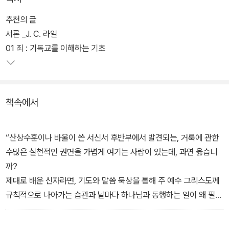
이 책은 J. C. 라일의 <거룩>을 현대인이 읽기 쉽게 요약한 것으로,
보다 폭 넓은 독자들이 원전에 접근하도록 돕는다. 19세기 후반에 쓰
추천의 글
인 이 책이 왜 지금까지 많은 영적 리더들에게 사랑받고 있는지 궁금
서론 _J. C. 라일
하다면, 여기서 그 답을 확인할 수 있다. 단순한 지식의 전달이 아닌
01 죄 : 기독교를 이해하는 기초
진실한 회개를 불러일으키는 이 책을 통해 구별된 삶을 살기 소망하
는 참된 그리스도인들은 큰 위안과 용기를 얻을 것이다.
책속에서
“산상수훈이나 바울이 쓴 서신서 후반부에서 발견되는, 거룩에 관한
수많은 실천적인 권면을 가볍게 여기는 사람이 있는데, 과연 옳습니
까?
제대로 배운 신자라면, 기도와 말씀 묵상을 통해 주 예수 그리스도께
규칙적으로 나아가는 습관과 날마다 하나님과 동행하는 일이 왜 필요
한지 반박하지 않을 것입니다. 그런데 신약성경을 보면 거룩한 삶에
대한 이런 일반적인 권고에 만족하지 않습니다. 보다 구체적이고 상