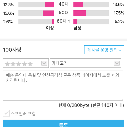
40대
지위, 입장은 없다. J. C. 라일은 거룩에 대한 잘못된 이해를 바로잡고
13.6%
12.3%
성경이 말하는 거룩이 무엇인지, 어떻게 거룩을 삶에서 실천할 수 있
50대
17.5%
15.6%
는지 알려 준다. 말뿐인 그리스도인이 아닌 세상에서 빛과 소금이 되
60대
5.2%
2.6%
여성
남성
기 원하는 신자와 교회에게 진지한 도전을 줄 것이다. ‣ 왜 『쉽게 읽
는 J. C. 라일의 거룩』을 읽어야 하는가 J. C. 라일의 『거룩』이 출간된
이후 ‘거룩’을 다룬 책 중에 이 책을 인용하지 않은 책은 찾아보기 힘
100자평
게시물 운영 원칙
들다. 그만큼 이 주제에 있어 독보적으로 탁월한 책이다. 그러나 그 방
대한 분량 때문에 책의 중요성과 실제적인 내용에도 불구하고 많은
카테고리
독자들이 선뜻 다가서지 못하고 있다. 이 책은 J. C. 라일의 『거룩』을
현대인이 읽기 쉽게 요약한 것으로, 보다 폭 넓은 독자들이 원전에 접
근하도록 돕는다. 19세기 후반에 쓰인 이 책이 왜 지금까지 많은 영적
리더들에게 사랑받고 있는지 궁금하다면, 여기서 그 답을 확인할 수
있다. 단순한 지식의 전달이 아닌 진실한 회개를 불러일으키는 이 책
현재
0
/280byte (한글 140자 이내)
을 통해 구별된 삶을 살기 소망하는 참된 그리스도인들은 큰 위안과
스포일러 포함
용기를 얻을 것이다. ‣ 추천 독자 - J. C. 라일의 『거룩』의 명성은 알
고 있으나, 선뜻 접근하지 못했던 그리스도인 - 세상과 구별된 삶을
등록