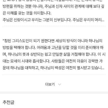
영적 싸움은 죽는 날까지 쉬지 않습니다. 그리스도인의 원수들은 절
방편을 취하는 것뿐 아니라, 주님과 신자 사이의 관계에 대해 보다 깊
대 휴가를 갖지도 않고 지치지도 않고 잠도 자지 않습니다. 거룩해지
은 이해를 갖는 것을 의미합니다.
기 바란다면 늘 싸워야 합니다. 그리스도인이라고 하면서 이 같은 영
주님은 신랑이시고 우리는 그분의 신부입니다. 주님은 우리의 머리이
적 전쟁에 대해 아무것도 모른다면 슬픈 일입니다.
시고 우리는 그분의 지체입니다. 주님은 우리의 의사이시고 우리는
이런 내적 싸움을 하는 그리스도인이 있다면, 그는 그 사실에 위로를
그분의 병자입니다. 주님은 우리의 보혜사이시고 우리는 그분의 수여
받을 수 있습니다. 그가 거룩한 삶에 이르는 바른 길 위에 있다는 증거
자입니다. 주님은 우리의 목자이시고 우리는 그분의 양입니다. 주님
“참된 그리스도인이 되기 원한다면 세상의 방식이 아니라 하나님의
이기 때문입니다. 참된 그리스도인을 나타내는 중요한 표시 두 가지
은 우리의 선생이시고 우리는 그분의 제자입니다. 다시 말해 이러한
방법을 택해야 합니다. 어려움과 고난을 당할 것을 미리 준비해야 하
가 있는데, 하나는 내면에서 일어나는 영적 싸움이며 다른 하나는 내
관계 가운데 주님과 가까워지는 것이 영적 성장의 본질이라는 뜻입니
며, 하나님의 뜻과 상반되는 쉽고 안일한 삶을 거절해야 합니다. 이 시
적인 평강입니다!” _04 영적 싸움 : 신자라는 증거
다.
대는 모세의 시대와 흡사합니다. 사람들은 여전히 마음이 강퍅한 가
우리는 바울이 “이는 내게 사는 것이 그리스도니”(빌 1:21)라고 말한
운데 하나님을 대적하고, 하나님의 백성은 여전히 멸시받고 있습니
의미를 알아야 합니다. 우리는 모든 필요에 있어 주님을 의지해야 하
다.
며 모든 어려움을 주님께 말씀드려야 합니다. 모든 발걸음마다 주님
이제 중요한 질문을 던지려 합니다. “구원받기를 원하십니까?” 그렇
더보기
과 상담하며 우리의 모든 슬픔과 즐거움을 나누어야 합니다.” _06 성
다면 누구를 섬길지 선택해야 합니다. 이 세상 사람들과 구별되어야
장 : 은혜 안에서 자라남
합니다. 하나님과 세상을 함께 섬길 수 없기 때문입니다.
모세와 같은 희생을 하고 있습니까? 신앙을 위해 무엇이든 희생할 수
추천글