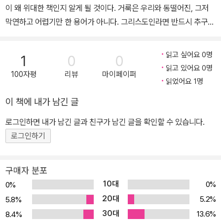
했으며 역서로는 《주님과 죠지 뮬러의 동행일지》, 《성령》, 《고난과
이 왜 위대한 책인지 알게 될 것이다. 거룩은 우리와 동떨어진, 그저
죽음을 말하다》(이상 생명의 말씀사), 《현대 설교 어떻게 할 것인
막연하고 어렵기만 한 용어가 아니다. 그리스도인라면 반드시 추구해
가?》, 《치유자 예수》(이상 도서출판 횃불), 《기도》, 《욥기 강해》,
야 할 구체적인 삶의 목표이다. 성경은 이렇게 말한다. “거룩함을 따
《잠언강해》(이상 IVP), 《신학자들과 성경읽기》(터치북스), 필립 야
르라 이것이 없이는 주를 보지 못하리라”(히 12:14). 모든 그리스도
곱 스페너의 《경건한 열망》, 고백자 막시무스의 《사랑에 대한 400
읽고 싶어요 0명
1
0
0
인이 진지하게 들어야 할 이 명령 앞에서 과연 우리는 어떠한가, 거룩
읽고 있어요 0명
가지 교훈》, 나지안주스의 그레고리우스의 《삼위일체에 대한 다섯 개
100자평
리뷰
마이페이퍼
을 따르는가? 주를 뵐 수 있겠는가? 19세기 위대한 복음주의 지도자
읽었어요 1명
의 신학적 연설》(이상 키아츠) 등이 있다.
J. C. 라일은 거룩이 무엇이며, 어떻게 거룩을 따를 수 있는지 철저히
이 책에 내가 남긴 글
성경적이며 실제적으로 풀어 준다 시대를 초월해 강력한 힘을 발휘하
는 이 책을 읽고도 영적인 잠에서 깨어나지 않을 사람은 없을 것이다!
로그인하면 내가 남긴 글과 친구가 남긴 글을 확인할 수 있습니다.
‣ 거룩, 이 시대 우리가 반드시 회복해야 할 성경적 가치 삶에서 구별
로그인하기
된 모습이 나타나지 않아도 입으로 신앙을 고백하기만 하면 구원을
받은 것이라는 값싼 은혜의 교리가 만연하다. 이는 J. C. 라일의 시대
구매자 분포
뿐 아니라 오늘날에도 여전한 현상이다. 칭의와 성화에 대한 혼동은
10대
0%
0%
신자에게 거룩한 삶이 꼭 필요하지는 않다는 오해와 함께 세상과 다
20대
5.2%
5.8%
를 바 없는 교회의 모습을 낳게 되었다. 그러나 세상에 거룩하지 않아
30대
13.6%
8.4%
도 되는 신자는 없다. 또한 신자에게 거룩하지 않아도 되는 상황이나