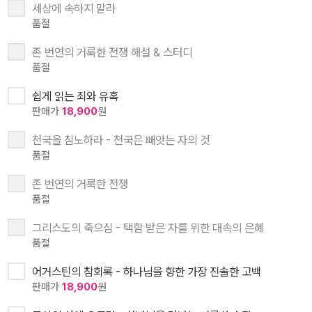
세상에 속하지 말라
품절
존 번연의 거룩한 전쟁 해설 & 스터디
품절
쉽게 읽는 죄와 유혹
판매가
18,900
원
천국을 침노하라 - 천국은 빼앗는 자의 것
품절
존 번연의 거룩한 전쟁
품절
그리스도의 죽으심 - 택함 받은 자를 위한 대속의 은혜
품절
어거스틴의 참회록 - 하나님을 향한 가장 진솔한 고백
판매가
18,900
원