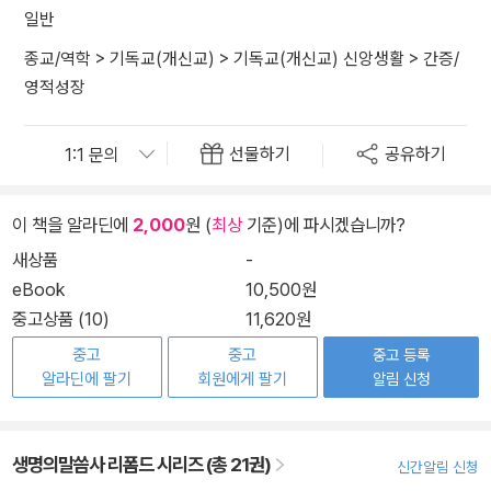
일반
종교/역학
>
기독교(개신교)
>
기독교(개신교) 신앙생활
>
간증/
영적성장
선물하기
공유하기
이 책을 알라딘에
2,000
원 (
최상
기준)에 파시겠습니까?
새상품
-
eBook
10,500원
중고상품 (10)
11,620원
중고
중고
중고 등록
알라딘에 팔기
회원에게 팔기
알림 신청
생명의말씀사 리폼드 시리즈 (총 21권)
신간알림 신청