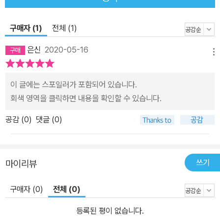
살도록 교인들을 독려하기 원하는 교역자, 리더들 - 믿음과 삶의 다른
모습 때문에 자신에게 실망하고 낙담한 그리스도인 - 사람이 과연 거
구매자 (1)
전체 (1)
룩에 이를 수 있는지 답을 찾는 그리스도인 리폼드 시리즈 REFORM
ED SERIES 개혁주의는 하나님 중심, 말씀 중심, 교회 중심의 신학
은신
2020-05-16
메뉴
을 말합니다. ‘성경으로 돌아가자’던 종교개혁자들의 외침을 따라 하
나님의 주권에 복종하고 성경의 권위를 인정하고 근본 교리를 믿었던
이 글에는 스포일러가 포함되어 있습니다.
사람들이 바로 개혁주의자들입니다. 존 칼빈, 존 번연, 리처드 백스터,
회색 영역을 클릭하면 내용을 확인할 수 있습니다.
조나단 에드워즈, 존 오웬 등은 대표적인 개혁주의 신학자들입니다.
그들 신앙의 중심에는 성경이 있었고 성경의 바른 교리를 따라 성도
공감 (
0
)
댓글 (0)
들을 가르쳤습니다. 오늘 우리는 그 어느 때보다 신앙의 근본이 절실
한 시대를 살고 있습니다. 생명의말씀사는 신앙 선배들의 깊은 통찰
이 담긴 양서들을 새롭게 단장하여 한국교회를 섬기고자 합니다.
쓰기
마이리뷰
구매자 (0)
전체 (0)
등록된 평이 없습니다.