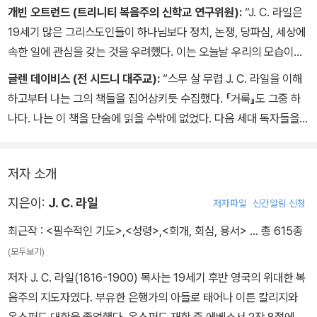
있습니까? 하나님께 나아가지 못하도록 막는 것을 다 내려놓겠습니
개빈 오트런드 (트리니티 복음주의 신학교 연구위원):
“J. C. 라일은
까? 신앙을 방해하는 것이 현재 당신의 삶에 있습니까? 자기 삶의 방
19세기 많은 그리스도인들이 하나님보다 정치, 논쟁, 당파심, 세상에
식에 맞추려고 신앙을 타협하지는 않았습니까? 확인하고 점검하십시
속한 일에 관심을 갖는 것을 우려했다. 이는 오늘날 우리의 모습이기
오!” _08 모세 : 신자가 따를 본보기
도 하다. 누군가 성화가 무엇이며 왜 중요한지 묻는다면 나는 그의 책
글렌 데이비스 (전 시드니 대주교):
“스무 살 무렵 J. C. 라일을 이해
『거룩』을 첫 번째로 권할 것이다. 이 책은 쉽고, 신학적 통찰력이 돋보
하고부터 나는 그의 책들을 집어삼키듯 수집했다. 『거룩』도 그중 하
일 뿐 아니라 읽는 사람을 마음 깊은 곳에서부터 변화시킨다. 하나님
나다. 나는 이 책을 단숨에 읽을 수밖에 없었다. 다음 세대 독자들을
께서 값없이 주시는 은혜를 참으로 경험한 사람은 거룩에 이르기 위
위해 요약본으로 다시 쓰인 이 책을 매우 기쁜 마음으로 추천한다. 성
한 싸움을 거부할 수 없다. 이 요약본은 보다 폭 넓은 독자들이 라일의
도들이 그들의 왕을 섬길 능력을 성령님이 계속 부어주실 것이라고
원전에 더욱 쉽게 접근하도록 도울 것이다.”
저자 소개
하나님이 약속하셨다는 이 책의 메시지는 당신의 지식을 밝히고, 마
음을 뜨겁게 하고, 의지를 굳세게 할 것이다. 다른 어떤 성공회 주교가
지은이:
J. C. 라일
저자파일
신간알림 신청
제자도의 모범에 대해 이처럼 명쾌하고 분명하고 흡입력 있게 설명할
최근작 :
<필수적인 기도>
,
<성령>
,
<회개, 회심, 용서>
… 총 615종
수 있을까!”
(모두보기)
저자 J. C. 라일(1816-1900) 목사는 19세기 후반 영국의 위대한 복
음주의 지도자였다. 부유한 은행가의 아들로 태어나 이튼 칼리지와