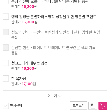
묵상의 산에 오르라 - 하나님을 만나는 거룩한 습관
판매가
16,200
원
영적 감정을 분별하라 - 영적 성장을 위한 영분별 포인트
판매가
15,300
원
성도의 견인 - 구원의 불변성과 영원성에 관한 명쾌한 설명
품절
순전한 헌신 - 데이비드 브레이너드 불꽃같은 삶의 기록
품절
청교도에게 배우는 경건
판매가
16,200
원
참 목자상
판매가
17,100
원
더보기
전체선택
모두보기