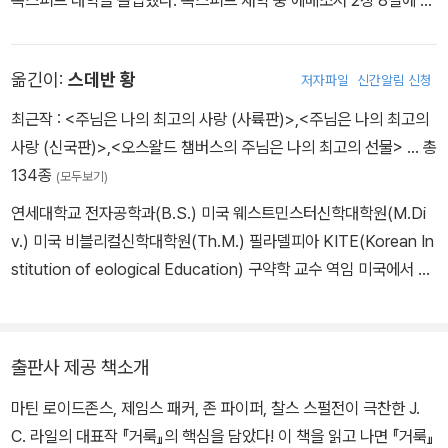
옥스퍼드 대학을 졸업했다. 옥스퍼드 재학 중 에베소서 2장 8절에 대
한 설교를 듣고 회심을 체험했다. 예기치 않은 파산으로 가문의 몰락
을 경험한 후, 사제의 길로 들어선 그는 39년 동안 시골 교구에서 성
옮긴이:
스데반 황
저자파일
신간알림 신청
실하게 봉사하다가 1880년 리버풀 최초의 성공회 주교가 되었다. 이
는 당시 복음주의자를 주교로 임명하지 않았던 것을 생각할 때 매우
최근작 :
<주님은 나의 최고의 사랑 (사륙판)>
,
<주님은 나의 최고의
놀라운 일이었다. 그는 여러 종파가 섞인 리버풀 교구를 섬기는 동안,
사랑 (신국판)>
,
<오스왈드 챔버스의 주님은 나의 최고의 선물>
… 총
철저한 청교도 개혁주의 노선을 따라 복음의 교리를 굳게 믿고 원칙
134종
(모두보기)
과 소신을 굽히지 않았으며, 오직 복음만이 인간을 거듭나게 한다는
연세대학교 전자공학과(B.S.) 미국 웨스트민스터신학대학원(M.Di
진리를 강력하게 전파했다. 그는 1900년 세상을 떠나기까지 그리스
v.) 미국 비블리컬신학대학원(Th.M.) 필라델피아 KITE(Korean In
도의 신실한 종으로 교회를 섬겼다. 그는 열정적인 설교자, 충실한 목
stitution of eological Education) 구약학 교수 역임 미국에서 7
회자일 뿐 아니라 신앙에 실제적인 도움을 주는 많은 책을 펴낸 저술
년간 청년 및 유학생 중심으로 목회 역서 「오스왈드 챔버스의 산상수
가였다. 역자 김진우는 인하대학교 화학공학과를 졸업하고 총신대학
훈」, 「주님은 나의 최고봉」, 「오스왈드 챔버스의 기도」외 다수 블로그
원에서 신학을 공부했다. 그 후 캐나다 밴쿠버에 있는 리젠트 칼리지
http://blog.naver.com/thebloodofx
와 토론토 대학 내 위클리프 칼리지(에서 영성 신학을 공부했다. 짧은
출판사 제공 책소개
이민 목회를 거쳐 지난 23 년 동안 캐나다 장로교회 소속으로 영어 목
마틴 로이드존스, 제임스 패커, 존 파이퍼, 찰스 스펄전이 극찬한 J.
회를 감당하다가 최근에 은퇴했다. 전문 번역가로 다수의 책을 번역
C. 라일의 대표작 『거룩』의 핵심을 담았다! 이 책을 읽고 나면 『거룩』