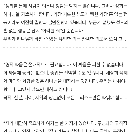
세한 많은 내용을 이야기합니다.
“성화를 통해 사람이 의롭다 칭함을 받지는 않습니다. 그러나 성화는
성경은 우리가 부모 또는 자녀로서, 주인 또는 종으로서, 남편 또는 아
하나님을 기쁘시게 합니다. 가장 거룩한 성도가 행한 가장 흠 없는 행
내로서, 통치자 또는 사환으로서 어떻게 말하고 어떻게 기질과 본성
동이라도 여전히 결함과 불완전함이 있습니다. 누군가 말했듯 성도의
을 다스려야 하는지, 병에 걸렸을 때나 건강할 때, 부요할 때나 가난할
흠 없는 행동은 단지 ‘화려한 죄’일 뿐입니다.
때 어떻게 행동해야 하는지 등 모든 경우에 대해 구체적으로 언급합
우리가 하나님께 바칠 수 있는 유일한 의는 완벽한 의로서 오직 그리
니다.
스도께 있습니다. 우리의 완전함이 아니라 그리스도의 완전함이, 우
거룩은 단지 내적인 감동이나 신체적 흥분을 경험하고 눈물을 흘리거
리의 행위가 아니라 그리스도의 행위가 우리를 의롭게 하며 천국에
나 탄식하는 것으로 되지 않습니다. 어떤 설교자 혹은 종교단체에 뜨
들어갈 자격을 줍니다!
“영적 싸움은 절대적으로 필요합니다. 이 싸움을 피할 수 없습니다.
거운 애착을 느껴서 되는 것도 아닙니다. 거룩은 하나님의 아들의 형
하지만 동시에 우리는 신자의 바른 행동이 비록 불완전할지라도 하나
이 싸움에 중립은 없으며, 중립을 선택할 수도 없습니다. 세상과 육체
상을 본받아 변화하는 것입니다(롬 8:29). 거룩은 우리의 성품과 습
님을 기쁘시게 한다는 사실을 확신해야 합니다. 부모가 그들을 기쁘
와 마귀와 화평한 것은 하나님을 대적하는 것입니다. 우리는 싸워야
관과 일상의 행동을 통해 사람들이 볼 수 있도록 구체적으로 드러납
게 하려는 어린 자녀의 불완전한 노력을 보고 즐거워하듯 우리의 하
합니다. 그렇지 않으면 패하고 맙니다!
니다.” _서론
늘 아버지 역시 자녀들의 불완전한 노력을 즐거워하십니다. 주님은
국적, 신분, 나이, 지위와 상관없이 모든 그리스도인은 싸워야 합니다.
단지 우리의 행동의 양과 질을 보지 않으시고 우리의 의도를 보십니
모든 그리스도인이 덫과 함정으로 가득한 세상에 살고 있습니다. 모
다.” _02 성화 : 신자를 거룩하게 하심
든 그리스도인 주변에서 마귀가 부지런히 돌아다닙니다. 모든 그리스
도인이 회심 이전에 있던 옛 사람의 영향을 받습니다. 모든 그리스도
“제가 대단히 중요하게 여기는 한 가지가 있습니다. 주님과의 규칙적
인은 싸워야 합니다!
인 교제가 영적 성장의 본질이라는 사실입니다. 이는 은혜의 공적인