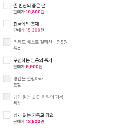
존 번연의 좁은 문
판매가
10,800
원
천국에의 초대
판매가
15,300
원
리폼드 베스트 컬렉션 - 전5권
품절
구원하는 믿음의 증거
판매가
9,900
원
경건을 열망하라
품절
쉽게 읽는 J. C. 라일의 거룩
품절
쉽게 읽는 기독교 강요
판매가
13,500
원