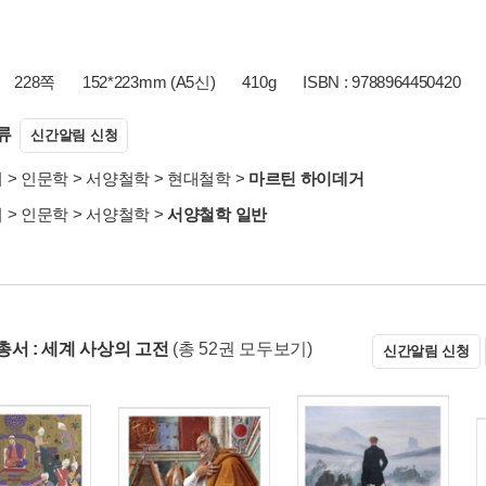
228쪽
152*223mm (A5신)
410g
ISBN : 9788964450420
류
신간알림 신청
서
>
인문학
>
서양철학
>
현대철학
>
마르틴 하이데거
서
>
인문학
>
서양철학
>
서양철학 일반
총서 : 세계 사상의 고전
(총 52권 모두보기)
신간알림 신청