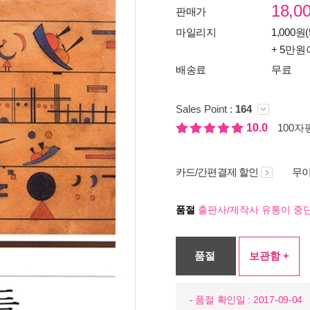
18,0
판매가
마일리지
1,000원(
+ 5만원
배송료
무료
Sales Point :
164
10.0
100자평
카드/간편결제 할인
무이
품절
출판사/제작사 유통이 중단
품절
보관함 +
- 품절 확인일 : 2017-09-04