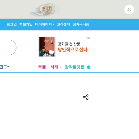
로그인
회원가입
마이페이지
고객센터
장바구니
(0)
투비컨티뉴드
펀드
북플
서재
창작플랫폼
투비컨티뉴드
원