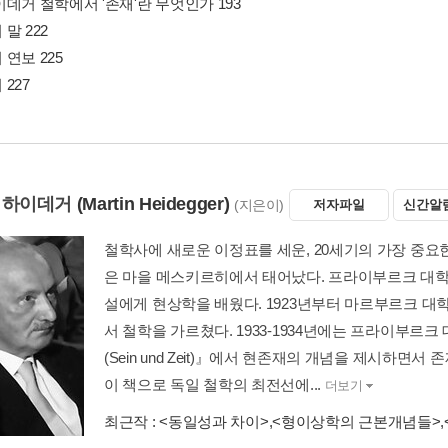
데거 철학에서 '존재'란 무엇인가 193
말 222
연보 225
227
 하이데거
(Martin Heidegger)
(지은이)
저자파일
신간알
철학사에 새로운 이정표를 세운, 20세기의 가장 중요한
은 마을 메스키르히에서 태어났다. 프라이부르크 대학
설에게 현상학을 배웠다. 1923년부터 마르부르크 대
서 철학을 가르쳤다. 1933-1934년에는 프라이부르
(Sein und Zeit)』에서 현존재의 개념을 제시하면
이 책으로 독일 철학의 최전선에...
더보기
최근작 :
<동일성과 차이>
,
<형이상학의 근본개념들>
,