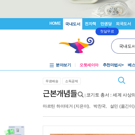
HOME
전자책
만권당
외국도서
국내도서
첫달무료
국내도
분야보기
오뒷세이아
추천마법사
베
무료배송
소득공제
근본개념들
코기토 총서 : 세계 사상의
|
마르틴 하이데거
(지은이),
박찬국
,
설민
(옮긴이)