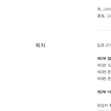
즉, 그
충동, 
목차
입문 근거
제1부 잠
제1편 '있
제2편 
제3편 존
제2부 
편집자 후