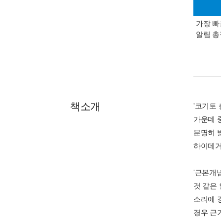
가장 빠
알림 
책소개
'코기토 
가운데 
분명히 
하이데거
'근본개
것 같은
소리에 
경우 근