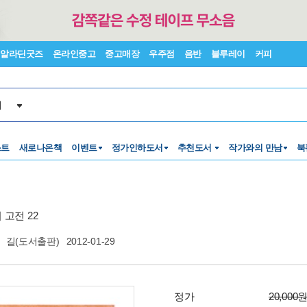
알라딘굿즈
온라인중고
중고매장
우주점
음반
블루레이
커피
서
스트
새로나온책
이벤트
정가인하도서
추천도서
작가와의 만남
북
 고전 22
길(도서출판)
2012-01-29
정가
20,000