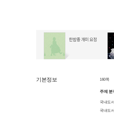
기본정보
160쪽
주제 분
국내도
국내도