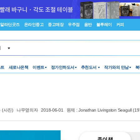
알라딘굿즈
온라인중고
중고매장
우주점
음반
블루레이
커피
서
스트
새로나온책
이벤트
정가인하도서
추천도서
작가와의 만남
북
슨
(사진)
나무옆의자
2018-06-01
원제 : Jonathan Livingston Seagull (1
종이책