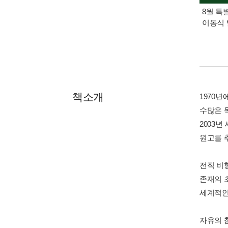
8월 특
이동식 
책소개
1970년
수많은 
2003
원고를 
전직 비
존재의 
세계적인
자유의 