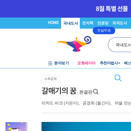
HOME
전자책
만권당
외국도서
국내도서
첫달무료
국내도
분야보기
오뒷세이아
추천마법사
베
소득공제
갈매기의 꿈
- 완결판
리처드 바크
(지은이),
공경희
(옮긴이),
러셀 먼