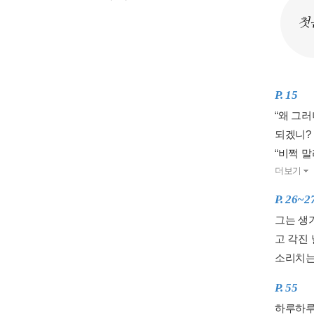
첫
P. 15
“왜 그러
되겠니? 
“비쩍 말
더보기
P. 26~2
그는 생
고 각진 
소리치는 
P. 55
하루하루