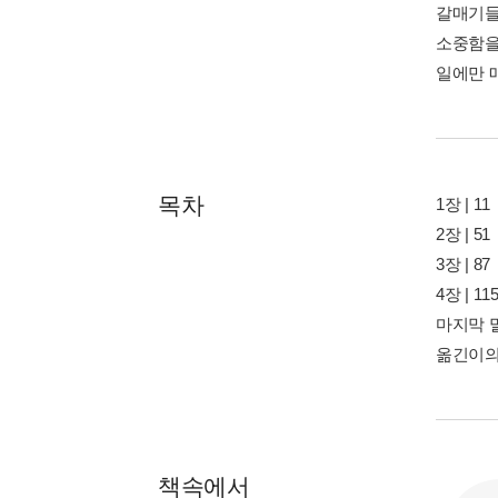
갈매기들
소중함을
일에만 
목차
1장 | 11
2장 | 51
3장 | 87
4장 | 11
마지막 말 
옮긴이의 말
책속에서