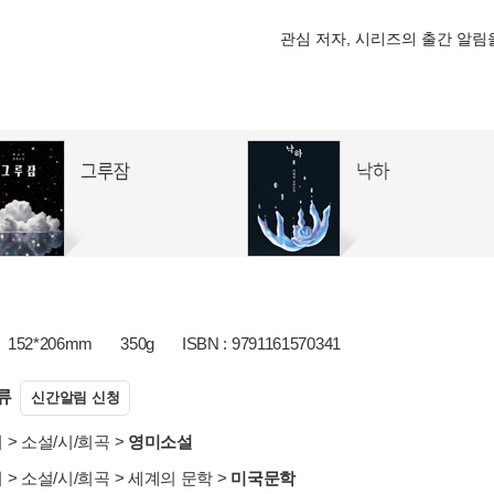
관심 저자, 시리즈의 출간 알
152*206mm
350g
ISBN : 9791161570341
류
신간알림 신청
서
>
소설/시/희곡
>
영미소설
서
>
소설/시/희곡
>
세계의 문학
>
미국문학