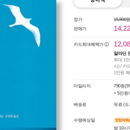
정가
15,800
14,2
판매가
12,0
카드최대혜택가
알라딘 
최대 1만
시) / 
1만원 
마일리지
790원(5
+ 5만원
배송료
유료 (도
수령예상일
양탄자배
밤 10