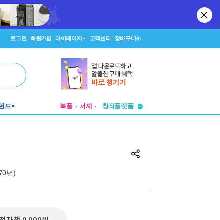
로그인
회원가입
마이페이지
고객센터
장바구니
(0)
투비컨티뉴드
펀드
북플
서재
창작플랫폼
투비컨티뉴드
970년)