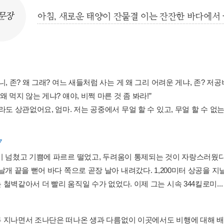
문장
아침, 새로운 태양이 잔물결 이는 잔잔한 바다에서
니, 존? 왜 그래? 여느 새들처럼 사는 게 왜 그리 어려운 게냐, 존?
왜 먹지 않는 게냐? 얘야, 비쩍 마른 것 좀 봐라!”
라도 상관없어요, 엄마. 저는 공중에서 무얼 할 수 있고, 무얼 할 수 없는
7
기 넘쳤고 기쁨에 파르르 떨었고, 두려움이 통제되는 것이 자랑스러웠다.
날개 끝을 뻗어 바다 쪽으로 곧장 날아 내려갔다. 1,200미터 상공을 
철벽같아서 더 빨리 움직일 수가 없었다. 이제 그는 시속 344킬로미..
 지나면서 조나단은 떠나온 생과 다름없이 이곳에서도 비행에 대해 배울