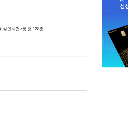
롤 살인사건>
등 총 128종