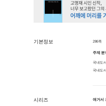
기본정보
286쪽
주제 분
국내도
국내도
시리즈
애거서 크