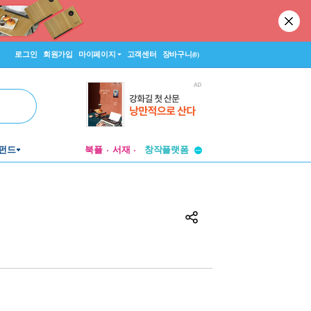
로그인
회원가입
마이페이지
고객센터
장바구니
(0)
투비컨티뉴드
창작플랫폼
펀드
북플
서재
투비컨티뉴드