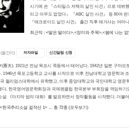
시기에 쓴 『스타일스 저택의 살인 사건』으로 데뷔했다.
리고 아무도 없었다』 『ABC 살인 사건』 등 80여 
『애크로이드 살인 사건』 출간 직후 애거사는 어머니의 
최근작 :
<딸은 딸이다>
,
<장미와 주목>
,
<봄에 나는 
(옮긴이)
저자파일
신간알림 신청
부(雁夫). 1921년 전남 목포시 죽동에서 태어났다. 1942년 일본 
. 1946년 목포고등학교 교사를 시작으로 이후 전남대학교 영문학과 조
 미국 윌리엄스대학에서 유학했고, 이후 중앙대학교와 국민대학교 영문
했다. 한국영어영문학회장과 국제펜클럽 한국본부 부회장을 역임하기도
년 소설 《마지막 밤의 대화》를 발표하면서 창작활동을 시작했다. 더불어 
<한국추리소설 걸작선 1>
… 총 72종
(모두보기)