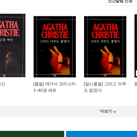
신간알림 신청
여신
[품절] 애거서 크리스티
[일시품절] 그리고 아무
1~40권 세트
도 없었다
더보기