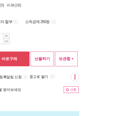
0)
리뷰(16)
자 할부
소득공제 250원
바로구매
선물하기
보관함 +
중고로 팔기
 등록알림 신청
림을 받아보세요
신청