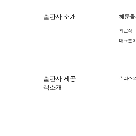
출판사 소개
해문출
최근작 :
대표분야 
출판사 제공
추리소설
책소개