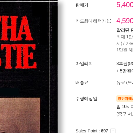
5,40
판매가
4,59
카드최대혜택가
알라딘 
최대 1만
시) / 
1만원 
마일리지
300원(5
+ 5만원
배송료
유료 (도
수령예상일
양탄자배
밤 10
(중구 서
Sales Point :
697