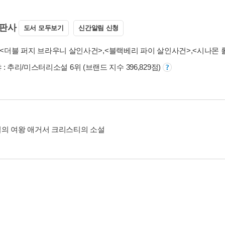
판사
도서 모두보기
신간알림 신청
<더블 퍼지 브라우니 살인사건>
,
<블랙베리 파이 살인사건>
,
<시나몬 
: 추리/미스터리소설 6위 (브랜드 지수 396,829점)
의 여왕 애거서 크리스티의 소설