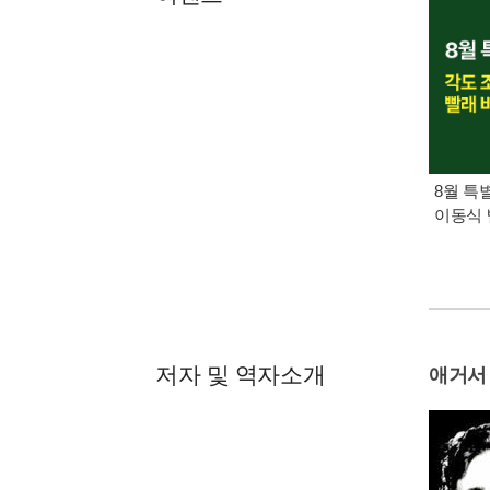
8월 특
이동식 
저자 및 역자소개
애거서