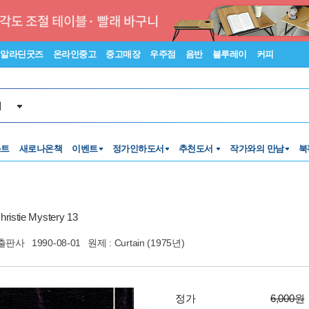
알라딘굿즈
온라인중고
중고매장
우주점
음반
블루레이
커피
서
스트
새로나온책
이벤트
정가인하도서
추천도서
작가와의 만남
북
tie Mystery 13
출판사
1990-08-01
원제 : Curtain (1975년)
정가
6,000원