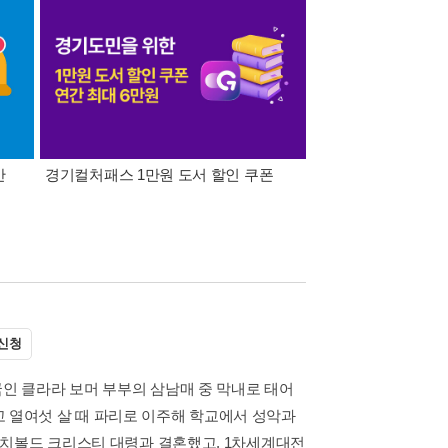
간
경기컬처패스 1만원 도서 할인 쿠폰
삼성카드가 쏜다! 알라
신청
국인 클라라 보머 부부의 삼남매 중 막내로 태어
 열여섯 살 때 파리로 이주해 학교에서 성악과
 아치볼드 크리스티 대령과 결혼했고, 1차세계대전