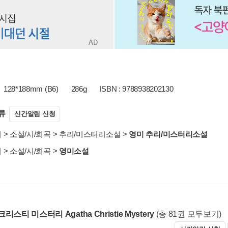
128*188mm (B6)
286g
ISBN : 9788938202130
류
신간알림 신청
서
>
소설/시/희곡
>
추리/미스터리소설
>
영미 추리/미스터리소설
서
>
소설/시/희곡
>
영미소설
리스티 미스터리 Agatha Christie Mystery
(총 81권 모두보기)