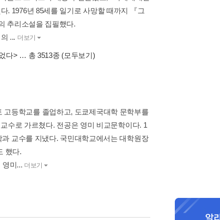
 1976년 85세를 일기로 사망할 때까지 『그
편의 추리소설을 집필했다.
...
더보기
없었다>
… 총 3513종
(모두보기)
구마모토 고등학교를 졸업하고, 도쿄제국대학 문학부를
교수로 가르쳤다. 전공은 영미 비교문학이다. 1
학과 교수를 지냈다. 국민대학교에서는 대학원장
 했다.
영미...
더보기