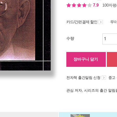
7.9
100자평(
카드/간편결제 할인
무이
수량
장바구니 담기
전자책 출간알림 신청
중고
관심 저자, 시리즈의 출간 알