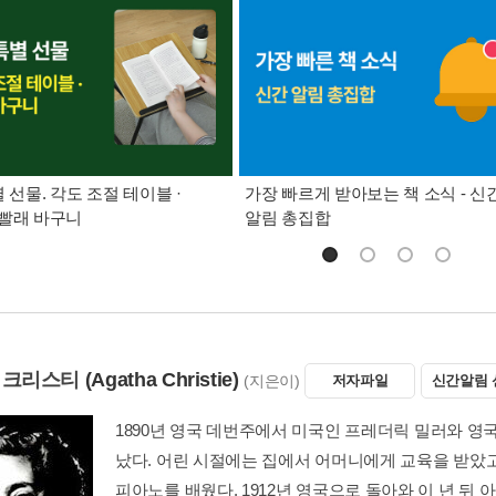
별 선물. 각도 조절 테이블 ·
가장 빠르게 받아보는 책 소식 - 신
빨래 바구니
알림 총집합
 크리스티
(Agatha Christie)
(지은이)
저자파일
신간알림 
1890년 영국 데번주에서 미국인 프레더릭 밀러와 영
났다. 어린 시절에는 집에서 어머니에게 교육을 받았고
피아노를 배웠다. 1912년 영국으로 돌아와 이 년 뒤