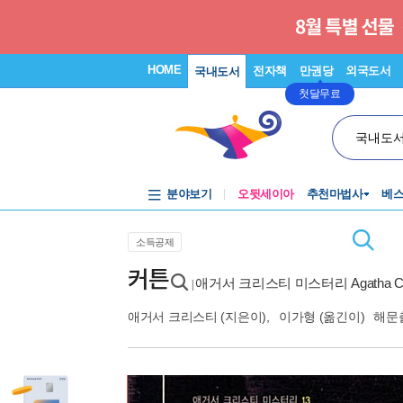
HOME
전자책
만권당
외국도서
국내도서
첫달무료
국내도
분야보기
오뒷세이아
추천마법사
베
소득공제
커튼
애거서 크리스티 미스터리 Agatha Chris
|
애거서 크리스티
(지은이),
이가형
(옮긴이)
해문