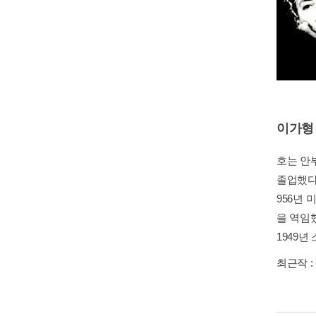
이가형
호는 안
졸업했다
956년
을 역임
1949
최근작 :