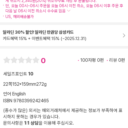
게 취소시 2,340원(20%) 취소수수료 차감 후 환불됩니다.
단, 오늘 00시~06시 주문을 오늘 06시 이전 취소, 오늘 06시 이후 주문 후
다음 날 06시 이전 취소시 수수료 없음
US, 해외배송불가
알라딘 30% 할인! 알라딘 만권당 삼성카드
카드혜택 15% + 이벤트혜택 15% (~2025.12.31)
0
100자평 0편
리뷰 0편
세일즈포인트
10
22쪽
152*159mm
272g
언어 English
ISBN 9780399242465
(종수가 많은) 외서는 해외거래처에서 제공하는 정보가 부족하여 표
시하지 못하는 경우가 있습니다.
문의사항은
1:1 상담
을 이용해 주십시오.