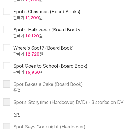
Spot's Christmas (Board Books)
판매가
11,700
원
Spot's Halloween (Board Books)
판매가
10,120
원
Where's Spot? (Board Book)
판매가
12,720
원
Spot Goes to School (Board Book)
판매가
15,960
원
Spot Bakes a Cake (Board Book)
품절
Spot's Storytime (Hardcover, DVD) - 3 stories on DV
D
절판
Spot Says Goodnight (Hardcover)