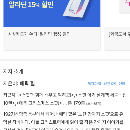
삼성카드가 쏜다! 알라딘 15% 할인
[외국도서 쿠
저자 소개
지은이:
에릭 힐
저자파일
신간알림 신청
최근작 :
<스팟과 함께 배우고 익히고!>
,
<스팟 아기 날개책 세트 - 전
10권>
,
<메리 크리스마스 스팟!>
… 총 179종
(모두보기)
1927년 영국 북부에서 태어난 에릭 힐은 '노란 강아지 스팟'으로 유
명한 작가이다. 아들 크리스토퍼에게 읽어 줄 작은 강아지 이야기를