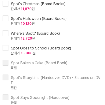
Spot's Christmas (Board Books)
판매가
11,870
원
Spot's Halloween (Board Books)
판매가
10,120
원
Where's Spot? (Board Book)
판매가
12,720
원
Spot Goes to School (Board Book)
판매가
15,960
원
Spot Bakes a Cake (Board Book)
품절
Spot's Storytime (Hardcover, DVD) - 3 stories on DV
D
절판
Spot Says Goodnight (Hardcover)
품절