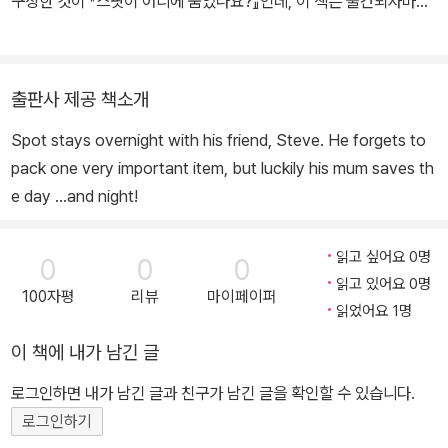
구상한 것이 『스팟이 어디에 숨었나요?』인데, 이 책은 출간되자마자
대단한 성공을 거두었다. 그 후로 스팟을 주인공으로 한 책을 지속적
으로 출간하고 있다. 『스팟, 함께 놀자!』, 『스팟, 안녕?』, 『스팟, 유치
원 가자!』, 『스팟과 동물 친구들』, 『스팟이 농장에 갔어요』, 『스팟의
출판사 제공 책소개
달걀 찾기』, 『스팟의 첫나들이』, 『스팟이 수를 세어요』, 『스팟이 공원
Spot stays overnight with his friend, Steve. He forgets to
에 갔어요』, 『스팟이 바닷가에 갔어요』, 『메리 크리스마스 스팟!』등
pack one very important item, but luckily his mum saves th
스팟과 관련한 다양한 작품을 선보였다. 2008년에 아동문학에 대한
e day ...and night!
공헌으로 대영제국훈장을 받았다.
읽고 싶어요 0명
0
0
0
읽고 있어요 0명
100자평
리뷰
마이페이퍼
읽었어요 1명
이 책에 내가 남긴 글
로그인하면 내가 남긴 글과 친구가 남긴 글을 확인할 수 있습니다.
로그인하기