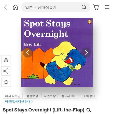
해외 직수입
품절보상
지연보상
정가제 FREE
소득공제
바인딩, 에디션 안내
Spot Stays Overnight (Lift-the-Flap)