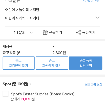
주제분류
신간알림 신청
어린이
>
놀이책
>
일반
어린이
>
캐릭터
>
기타
선물하기
공유하기
새상품
-
중고상품 (6)
2,800원
중고
중고
중고 등록
알라딘에 팔기
회원에게 팔기
알림 신청
Spot (총 109권)
신간알림 신청
Spot's Easter Surprise (Board Books)
판매가
11,870
원