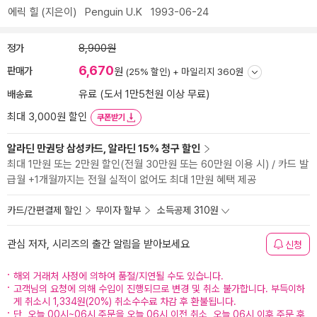
에릭 힐
(지은이)
Penguin U.K
1993-06-24
정가
8,900원
6,670
판매가
원
(25% 할인) +
마일리지 360원
배송료
유료 (도서 1만5천원 이상 무료)
최대 3,000원 할인
쿠폰받기
알라딘 만권당 삼성카드, 알라딘 15% 청구 할인
최대 1만원 또는 2만원 할인(전월 30만원 또는 60만원 이용 시) / 카드 발
급월 +1개월까지는 전월 실적이 없어도 최대 1만원 혜택 제공
카드/간편결제 할인
무이자 할부
소득공제 310원
관심 저자, 시리즈의 출간 알림을 받아보세요
신청
해외 거래처 사정에 의하여 품절/지연될 수도 있습니다.
고객님의 요청에 의해 수입이 진행되므로 변경 및 취소 불가합니다. 부득이하
게 취소시 1,334원(20%) 취소수수료 차감 후 환불됩니다.
단, 오늘 00시~06시 주문을 오늘 06시 이전 취소, 오늘 06시 이후 주문 후