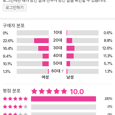
로그인하면 내가 남긴 글과 친구가 남긴 글을 확인할 수 있습니다.
고 '악플'들을 분류했고 그에 대한 각 필자들의 답변을 써 모았습니다.
로그인하기
이렇게 '책'을 만들게 되었습니다. 이 책을 통해서 페이지에 기록하지
않은 이소희의 새로운 글도 소개하게 되었습니다. 이 책은 출판되기
구매자 분포
전 소셜 펀딩을 통해 많은 관심을 불러 일으켰습니다. 우리사회의 성
10대
0.6%
0%
차별이 여성혐오라는 극단적 형태로 나타나고 있는 이즈음에, 성판매
20대
8.8%
22.6%
여성에 대한 혐오와 낙인, 목소리를 낼 수조차 없게 하는 사회적 폭력
30대
12.6%
16.4%
에 많은 분들이 공감과 응원을 보내주었습니다. 이 작은 책 한 권을 통
40대
해 이소희를 비롯한 공동저자들의 뜨겁고 조용한 열정을 만나시기를,
11.3%
9.4%
그리고 그들이 꿈꾸는 더 나은 세상에 대해 함께 이야기 할 수 있게 되
50대
5.7%
10.1%
기를 기대합니다. 책의 내용 이 책은 3부로 구성되어 있다. 1부는 이
60대
1.3%
1.3%
여성
남성
책의 기획팀을 대표하여 홍혜은이 여는 글로 시작을 하고, 자보‘성판
매 여성 안녕들 하십니까’, 페이스북 페이지 삭제를 규탄하는 성명서,
10.0
평점 분포
페이스북 페이지 삭제와 복구의 일련 과정을 기록한 사건일지로 이루
어져 있다. 2부에는 페이스북 페이지 ‘성판매 여성 안녕들 하십니
100%
까’를 작은 ‘영토’ 삼아 글을 쓰고 있는 이소희의 글을 실었다. 그는 자
0%
신이 겪은 일들과 그 일들이 있게 한 사회 구조에 대해서, 자신의 감정
0%