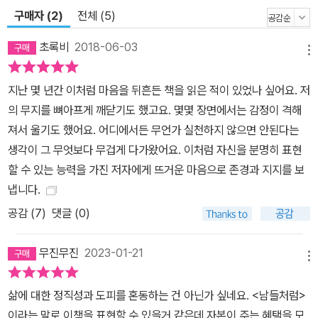
씹창년분들”, “더러운 육변기들”, “생체 오나홀” 등 이 사건을 다룬 기
구매자 (2)
전체 (5)
사에 대한 독자들의 반응과 ‘쏟아진 말들’에 대해 하나씩 답변을 남겼
초록비
2018-06-03
다.
메뉴
지난 몇 년간 이처럼 마음을 뒤흔든 책을 읽은 적이 있었나 싶어요. 저
의 무지를 뼈아프게 깨닫기도 했고요. 몇몇 장면에서는 감정이 격해
져서 울기도 했어요. 어디에서든 무언가 실천하지 않으면 안된다는
생각이 그 무엇보다 무겁게 다가왔어요. 이처럼 자신을 분명히 표현
할 수 있는 능력을 가진 저자에게 뜨거운 마음으로 존경과 지지를 보
냅니다.
공감 (
7
)
댓글 (0)
무진무진
2023-01-21
메뉴
삶에 대한 정직성과 도피를 혼동하는 건 아닌가 싶네요. <남들처럼>
이라는 말로 이책을 표현할 수 있을거 같은데 자본이 주는 혜택을 모