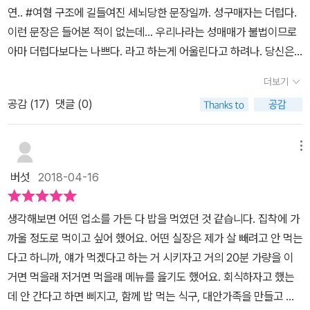
연.. #여혐 구조에 길들여진 세뇌당한 문장일까. 성구매자는 더럽다.
이런 문장은 들어본 적이 없는데... 우리나라는 성매매가 불법이므로
아마 더럽다보다는 나쁘다. 라고 하는게 어울린다고 하려나. 당신은
얼마나 깨끗하십니까?! 성관계 경험이 없으면 깨끗한 건가........ 생리
더보기
혈이 더럽다고 알게모르게 세뇌당해온 결과는 생리대 선전문구가 거
공감 (
17
)
댓글 (0)
의 깨끗하다, 화이트...이런. 생리대는 왜 검정봉투에 담아주는건지 #
곳곳에숨어있는여성혐오성매매에 대한 혐오가 성판매 여성에 대
한 형태로 직결되어 ‘걔네들에게 권리가 왜 필요하냐‘는 형태로 늘 끝
메뉴
나버리니 제도적인 측면으로는 논의를 시작할 수조차 없는 것이 현
버섯
2018-04-16
재 온라인 공론장의 수준이다.성판매 여성 노동자를 향해 가지각색으
로 발화되는 혐오 발언 가운데 내가 주목하고 싶은 건 ‘더럽다‘는 표현
생각해보면 어떤 업소를 가든 다 밥을 먹였던 것 같습니다. 집착에 가
이다. 성판매 여성 노동자의 경험담에는 늘 ‘더러운 창녀‘라는 말이 꼬
까울 정도로 먹이고 싶어 했어요. 어떤 실장은 제가 살 빼려고 안 먹는
리표처럼 붙어다닌다. 여성이건 남성이건 너무 손쉽게 ‘더럽다‘는 표
다고 하니까, 얘가 먹겠다고 하는 거 시키자고 거의 20분 가량을 이
현을 한다. ‘더러운 년들이 이미지 세탁하려 한다‘, ‘불쌍한데 더러
거면 먹을래 저거면 먹을래 메뉴를 읊기도 했어요. 회식하자고 했는
워‘, ‘더러운 창녀주제에 무슨 등등. 성판매 노동을 ‘더럽다‘고 한다
데 안 간다고 하면 삐지고, 함께 밥 먹는 식구, 대안가족을 만들고 싶
면 ‘깨끗한‘ 것은 무엇인가. 더럽다거나 깨끗하다는 표현은 성적 대상