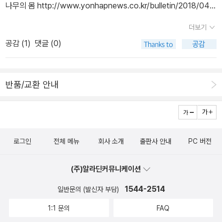
8) 근대에 들어서는 아프리카 등지의 흑인이 미국이나 유럽의 노예
나무의 몸 http://www.yonhapnews.co.kr/bulletin/2018/04/1
동의 가치를 인정하는 쪽으로 방향을 바꾼 것도 보다 많은 여성을 아
外 http://m.khan.co.kr/view.html?art_id=20180420210900
가 되는 경우가 많았는데 주로 강제 매매 형태였다. 유럽과 신대륙을
2/0200000000AKR20180412176500005.HTML•[신간] 부
우르기 위함이 아니었나. 그런데 <레이디 크레딧>을 읽고 나니 현실
5‬.
더보기
점령한 백인 노예상인들에게 흑인 노예는 엄청난 부가가치를 안겨준
드럽게 여성을 죽이는 법 · 나도 말할 수 있는 사람이다 · 구름이 하늘
을 (몰라서) 못 보고 관념적으로만 성매매를 생각하고 있었다는 걸 알
공감 (
1
)
댓글 (0)
살아있는 ‘상품’이었다. 흑인 인신매매가 이루어지는 가장 큰 목적은
일 순 없잖아 · 기도이야기 http://www.yonhapnews.co.kr/bulle
았다. <레이디 크레딧> 이전에도 이런 책이 있었는지 모르겠지만 (논
노동력 확보였다. 따라서 남자 노예의 몸값이 훨씬 높았다. 여성 노예
tin/2018/04/13/0200000000AKR20180413056000005.H
문은 있었을 것 같다), 성매매 산업의 내부 구조를 드러내 보여주었다
들이 백인들의 성적 노리개가 되는 경우도 종종 있었다.
TML.
는 것이 이 책의 가장 큰 의의라고 생각한다. 성매매는 판매자와 구매
반품/교환 안내
* 게일 루빈 《일탈》 (현실문화, 2015)* 니키 로버츠 《역사
자만의 문제가 아니다. 성매매에 직접적으로 관계된 것은 판매자와
속의 매춘부들》 (책세상, 2004)* [절판] 번 벌로, 보니 벌로 《매춘
구매자이며, 판매자의 몸이 성매매를 유발시키는 자원이고 구매자의
의 역사》 (까치, 2002) 시대가 변하면서 대중이 인식하는 인신매매
돈이 자본의 원천이 된다. 그러나 그 외에 많은 사람이 성매매 산업에
의 형태도 달라진다. 19세기 미국과 유럽의 반 매춘 활동가들은 ‘매춘
관여되어 경제활동을 하고 있다. 이전에는 포주와 사채업자, 조폭 등
을 목적으로 한 인신매매’를 비판하면서 매춘과 인신매매를 사회악으
로그인
전체 메뉴
회사 소개
출판사 안내
PC 버전
이 관련되어 있었다면 지금은 업소 직원 외에도 저축은행 등 금융기
로 규정했다. 금욕과 도덕주의를 강조했던 영국 빅토리아 시대에 매
관과 채권추심업체 등이 관여되어 있다. 아이러니한 것은 판매자와
춘부들은 멸시의 대상이었다. 이때만 해도 성병에 걸린 매춘부를 수
(주)알라딘커뮤니케이션
구매자의 성매매 행위는 불법인데, 금융기관의 대출과 채권추심업체
용소에 강제로 보내게 한 성병 방지법이 있었고, 국가는 매춘부에게
의 일은 합법으로 보호되고 있다는 것이다. 제일저축銀, 유흥업소 15
1544-2514
일반문의 (발신자 부담)
일방적으로 성병 검사를 강요했다. 스위스 출신의 목사 토마 보렐은
00억 ‘쩐주’ 노릇 | 세계일보 (segye.com)양은이파(80년대 3大
1:1 문의
FAQ
강제 매춘의 실상을 보고하는 책을 펴냈는데, 그의 책은 <유럽의 백
조폭)의 풀살롱(풀 서비스+룸살롱)… 깡패가 1년반만에 331억 버는