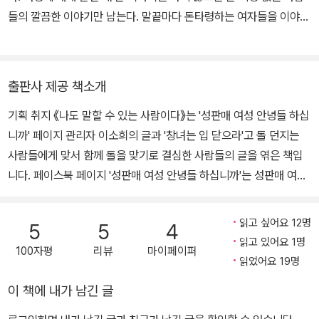
들의 깔끔한 이야기만 남는다. 말끝마다 돈타령하는 여자들을 이야기
의 주인공으로 만들고야 말겠다.
출판사 제공 책소개
기획 취지 《나도 말할 수 있는 사람이다》는 '성판매 여성 안녕들 하십
니까' 페이지 관리자 이소희의 글과 '창녀는 입 닫으라'고 돌 던지는
사람들에게 맞서 함께 돌을 맞기로 결심한 사람들의 글을 엮은 책입
니다. 페이스북 페이지 '성판매 여성 안녕들 하십니까'는 성판매 여성
당사자 이소희가 자신의 경험을 풀어내는 방식으로 '성판매/성노동'
이슈에 대해 많은 사람들에게 새로운 생각의 실마리를 던져주던 소통
읽고 싶어요 12명
5
5
4
의 공간입니다. 그러나 아무리 새로운 문제의식을 환기시키려 해도
읽고 있어요 1명
100자평
리뷰
마이페이퍼
이 페이지의 글에는 늘 비슷비슷한 레퍼토리의 '악플'이 달렸고, 이를
읽었어요 19명
페이지 관리자 이소희가 혼자 감당하기는 역부족이었고 페이지가 통
이 책에 내가 남긴 글
째로 삭제되기도 했습니다. 그래서 '성판매여성안녕들하십니까 기록
팀‘은 인터넷의 조각글들을 인쇄물로 남기기로 결정했습니다. 작정하