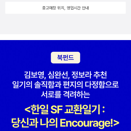
인 노예>라는 제목으로 미국에 소개됐다. 남북전쟁 이후 미국에서도
나라 - 조선일보 (chosun.com)책에서 언급되는 J저축은행의 유흥
중고매장 위치, 영업시간 안내
매춘과 인신매매 반대 여론이 형성되었는데, 미국의 반 매춘 활동가
업소 대출을 다룬 기사와, 국내 3대 조직폭력배 '양은이파'의 조양은
들이 사용한 수사적 비유가 바로 ‘백인 노예’였다. 그들은 미국으로 건
의 유흥업소에 관한 기사이다 (조양은의 유흥업소도 제일저축은행에
너온 이민자들, 특히 유대인을 인신매매의 주범으로 지목했다. 인신
서 거액 대출을 받았다). 이전의 성매매 산업 구조를 잘 모르지만 업
매매 공포는 기본적으로 사회적 불안과 혼란의 기운이 와전되며 거대
소와 포주, 사채업자로부터 도망치면 (도망칠 수 있다면) 빚으로부터
한 분노의 줄기로 증폭됐다. 요즘 우리 사회를 흔들고 있는 ‘난민 공
자유로워질 수도 있었던 것으로 보인다. 물론 돈을 벌기 힘들면 다시
포’의 형성 과정과 유사하다. 불확실하거나 심지어는 조작된 유언비
성판매를 하게 되는 경우가 많겠지만. 그러나 지금은 업소와 계약을
어(가짜 뉴스)가 난민들에 대한 거부감과 공포심을 자아내듯이 ‘백인
맺는게 아니라 금융기관으로부터 자신의 몸을 담보로 대출을 받고 성
노예’는 이민자들을 배척하는 미국인들에게 공포심을 심어줬다. 반
판매를 통한 수익으로 그것을 갚아나간다. 업소를 그만두어도 대출채
매춘 활동가들은 유언비어를 이용해 인신매매와 매춘의 위험성을 강
권은 계속 채무자(판매자)를 따라다니고 더 높은 수익을 올릴 수 있는
조했다. 페미니스트였던 무정부주의자 엠마 골드만(Emma Goldma
업소로 이동시킴으로써 성매매 산업으로부터 빠져나갈 수 없게 만든
n)과 레즈비언 페미니스트 게일 루빈(Gayle Rubin)은 각각 『The
다. 높은 대출 이자는 금융기관 및 채권추심업체 등의 이윤이 되며 그
White Slave Traffic(백인 노예 매매)』와 『The Traffic in Wome
구조로부터 많은 사람이 이득과 소득을 얻게 된다. 자발적 성매매는
n(여성 거래)』라는 논문을 발표했다. 전자는 1910년에, 후자는 197
불법인데, 성매매로 인해 발생하는 수익을 다루는 일은 합법이다. 그
5년에 나왔다. 이 두 편의 논문의 공통점은 제목에만 있는 게 아니다.
금융기관이 성매매와 관련된 것만 다루는 것은 아니지만, 성매매와
골드만과 루빈이 논문에서 주장한 내용도 비슷하다. 두 사람은 인신
관계성은 드러나있지 않고 매우 버젓한 일을 하는 곳으로 보인다. 그