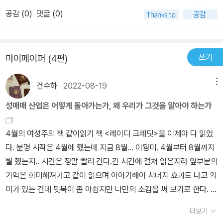
명할 수 있는 더 많은 언어들을 찾아 헤매고 쓰고 그러고 있습니다. 거
공감 (
0
)
댓글 (0)
의 공해 수준으로. 문장의 끝도 제대로 맺지 않고 그때 그때 무슨 일이
있었는지와 느낀 감정들을 페이스북 계정에 올리고 있어요. (-) 무슨
의미가 있는진 잘 모르겠지만.(내가 재밌으니까 됐다.)_이소희_나도
쓰기
마이페이퍼 (4편)
말할 수 있는 사람이다
건수하
2022-08-19
메뉴
성매매 산업은 어떻게 돌아가는가, 왜 우리가 그것을 알아야 하는가
4월의 여성주의 책 같이읽기 책 <레이디 크레딧>을 이제야 다 읽었
다. 분명 시작은 4월에 했는데 지금 8월... 이뭥미. 4월부터 8월까지
뭘 했는지.. 시간은 정말 빨리 간다.긴 시간에 걸쳐 읽은지라 앞부분의
기억은 희미해져가고 같이 읽으며 이야기해야 시너지 효과도 나고 의
미가 있는 건데 뒷북이 좀 아쉽지만 나만의 소감을 써 보기로 한다. 성
매매 문제에 관해 많은 지식을 갖고 있지는 않다. <페미니즘의 도전>
더보기
3부에서 잠깐 접했고 (<페미니즘의 도전>을 처음에는 분홍색 표지