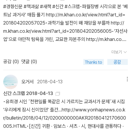
을 통해 패전국의 남성은 자국 여성을 보호하지 못한 수치심을 느끼
정할 능력이 없거나 미약한 자 또는 대통령령이 정하는 중대한 장애
#경향신문 #책과삶 #새책 #신간 #스크랩•‪파월장병 시각으로 본 ‘베
며 승전국의 남성은 이들을 ‘정복했다’는 일종의 승리감에 도취한다.
가 있는 자로서 성매매를 하도록 알선·유인된 자라. 성매매 목적의 인
트남 과거사’ 매듭 풀기 http://m.khan.co.kr/view.html?art_id=
여성을 짓밟은 고대 군사주의의 실상을 보여준 작품이 에우리피데스
신매매를 당한 자즉 성판매를 하다가 적발되어 가-라의 상황을 증명
201804202057025‬‪‪•과학기술 발전이 왜 재앙을 부를까 http://
(Euripides)의 『트로이아 여인들』이다. 에우리피데스는 트로이가 멸
할 수 없는 경우, 처벌 대상이 된다.) 2) 성매매를 근절하겠다는 본연
m.khan.co.kr/view.html?art_id=201804202056005‬•‪‘자선사
망한 이후에 트로이 왕비 헤카베와 딸 캇산드라, 헥토르의 아내 안드
의 목적을 달성하고 싶다면 구매자 처벌을 강화해야 한다. (실제로 적
업’으로 야만적 탐욕을 가린, 교묘한 자본주의 http://m.khan.co.k
로마케에게 덮친 비참한 운명을 그리고 있다. 트로이가 함락되자, 트
발되는 경우 성구매 남성을 처벌하기는 하지만, 집주소로 벌금 고지
r/view.html?art_id=201804202057005‬•[책 굽는 오븐] ‪충만
로이 왕가의 여인들 모두 승자의 노예가 되어 뿔뿔이 흩어진다. 헤카
더보기
서가 날아가는 정도라고 한다. 허위주소를 대는 경우가 많다고. 근절
한 삶, 아름다운 울림 http://m.khan.co.kr/view.html?art_id=20
베는 오뒷세우스의 여종으로, 캇산드라는 아가멤논의 첩으로, 안드로
공감 (
0
)
댓글 (0)
하겠다는 강한 의지가 있다면 음주운전처럼 직장으로 고지가 가게 할
1804202057035‬•현재의 미국 소름 끼치게 반영한 미래 미국의
마케는 아킬레우스의 아들의 첩이 된다. 헬레네는 고대 영웅들만큼이
수도 있을텐데.) 3) 성판매에 찬성하는 입장은 아니지만 성을 판매할
디스토피아적 세계 http://m.khan.co.kr/view.html?art_id=201
나 유명한 여성이지만, 그녀는 남성 영웅들의 세계를 장식한 ‘트로
수 있게 유도하는 사회적 상황을 고려하지 않은채 무조건 나쁘다고
804202109015‬‪•스무 살 생일날, 그녀의 ‘소원’은 뭘까 http://m.k
오거서
2018-04-13
메뉴
피’에 불과하다. 트로이 전쟁의 가장 큰 명분은 납치된 헬레네를 되찾
보는 것보다는 성판매를 '노동'으로 인정하는 것을 고려해봐야 한
han.co.kr/view.html?art_id=201804202110015‬•‪혐오와 낙인
는 것이었고, 헬레네와 직접 관련이 없는 국가들은 각자의 승리와 전
신간 스크랩 2018-04-13
다. 정도의 생각을 하고 있었던 것 같다. 3번의 경우 페미니스트 사이
에 맞선 성노동자의 목청 http://m.khan.co.kr/view.html?art_id
리품을 얻어내고자 했다. * 마디스 레디커 《노
•유희경 시인 ˝천편일률 똑같은 시 가르치는 교과서가 문제˝새 시집
에서 상당히 입장이 갈리는 부분이지만 일단 나의 입장은 그렇다. 수
=201804202110005‬•‪그림으로 담아낸 시장사람들의 일상과 상상
예선》 (갈무리, 2018)* 김진묵 《흑인 잔혹사》 (한양대학교출판부, 2
‘우리에게 잠시 신이었던‘ 출간…http://www.yonhapnews.co.k
요를 없앨 수 있다면 모를까 버젓이 일어나는 일이라면 그걸 양지로
http://m.khan.co.kr/view.html?art_id=20180420211002
011)* [절판] 벤자민 콸스 《미국 흑인사》 (백산서당, 2012)* 장 메
r/bulletin/2018/04/12/0200000000AKR20180412170600
끌어내는게 낫다고 생각한다. 또 성판매 여성도 여성의 일부니까 끌
5‬•‪[새책]노로는 충분하지 않다 外 http://m.khan.co.kr/view.htm
이에 《흑인노예와 노예상인 : 인류 최초의 인종차별》 (시공사, 199
005.HTML•[신간] 귀환 · 암보스 · 셔츠 · 시, 현대사를 관통하다 ·
어안고 싶었고. 여성운동 초창기에는 가사노동을 거부하다가 가사노
l?art_id=201804202057015‬‪•[새책]코끼리의 시간, 쥐의 시간