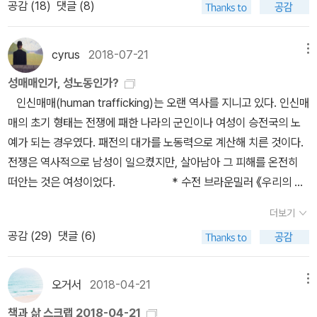
공감 (
18
)
댓글 (8)
로 읽었고 지금 갖고 있는 것은 Y모 서점의 15주년 기념 리커버판인
데 알라딘 리커버 판보다 맘에 든다. 강렬한 빨강색에 아래에는 금박
으로 물결이 장식되어 있다.) <나도 말할 수 있는 사람이다> 라는
cyrus
2018-07-21
메뉴
책을 읽었다. 이 책은 페이스북의 <성판매 여성 안녕들 하십니까> 페
성매매인가, 성노동인가?
이지 관리자 외 몇 명이 썼으며 이 책을 통해 성판매라는 것이 어떤 방
인신매매(human trafficking)는 오랜 역사를 지니고 있다. 인신매
식으로 이루어지는지 솔직한 이야기를 처음으로 접할 수 있었다. 이
매의 초기 형태는 전쟁에 패한 나라의 군인이나 여성이 승전국의 노
제 읽은지 좀 되었고 절판책을 빌려 읽고 넘겼기에 갖고있지는 않아
예가 되는 경우였다. 패전의 대가를 노동력으로 계산해 치른 것이다.
세부 내용은 잘 기억이 나지 않는다. 당시에 이 책을 읽고서 쓴 글을
전쟁은 역사적으로 남성이 일으켰지만, 살아남아 그 피해를 온전히
보면 1) 성판매 여성에게만 주로 책임을 묻는 성매매 방지법에 문제
떠안는 것은 여성이었다. * 수전 브라운밀러 《우리의 의
가 있으며 (성매매 방지법에 의하면, 성매매 피해자가 아닌 여성 즉
지에 반하여》 (오월의봄, 2018)* 호메로스 《일리아스》 (도서출판
자발적으로 성판매를 하는 여성은 처벌을 받게 되어 있다. 성매매 피
더보기
숲, 2015)* 에우리피데스 《에우리피데스 비극 전집 1》 (도서출판
해자는 다음 네 가지로 정의된다. 가. 위계·위력 그 밖에 이에 준하는
공감 (
29
)
댓글 (6)
숲, 2009) 전쟁에서 여성은 전리품으로 취급된다. 군사주의는 여성
방법으로 성매매를 강요당한 자나. 업무·고용 그 밖의 관계로 인하여
을 제멋대로 선취하고 여성을 ‘인간’이 아닌 ‘상품’으로 인식하면서 착
보호 또는 감독하는 자에 의하여 마약류 관리에 관한 법률 제2조의
취했다. 전쟁 때마다 되풀이됐던 적군의 사기를 누그러뜨리려 상대편
오거서
2018-04-21
메뉴
규정에 의한 마약·향정신성의약품 또는 대마(이하 '마약등'이라 한다)
여성을 납치하고 성폭행하는 일은 그 대표적인 사례다. 이 집단 강간
에 중독되어 성매매를 한 자다. 청소년, 사물을 변별하거나 의사를 결
책과 삶 스크랩 2018-04-21