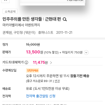
소득공제
민주주의를 만든 생각들 : 근현대 편
마키아벨리에서 아렌트까지
권재원
,
구민정
(엮은이)
휴머니스트
2011-11-21
정가
15,000원
13,500
판매가
원
(10% 할인) +
마일리지 750원
11,475
카드최대혜택가
원
수령예상일
양탄자배송
오후 12시까지 주문하면 밤 11시
잠들기전 배송
(중구 서소문로 89-31 )
변경
배송료
유료 (도서 1만5천원 이상 무료)
전자책
전자책 출간알림 신청