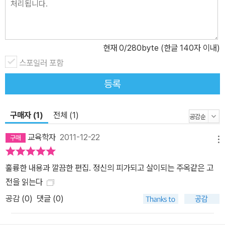
바쁜 일반 시민들이 플라톤이니 로크니 루소니 하는 사상가들의 저작
을 따로 시간을 내어 읽기 어려운 점을 감안하면, 민주주의를 일궈 온
생각들을 잘 편집해 놓은 이 책이야말로 민주 시민 교육에 일익을 담
당할 것이다. 청소년과 시민들이 정치학 고전을 ‘직접’ 읽다 ― 고전
현재
0
/280byte (한글 140자 이내)
을 읽으며 민주주의에 대해 스스로 사고하는 힘을 키우다 플라톤의
스포일러 포함
《국가》, 아리스토텔레스의 《정치학》, 홉스의 《리바이어던》, 아렌트
등록
의 《전체주의의 기원》 등은 누구나 한번쯤 탐독에 도전해 봤음직한
굵직한 정치사상 고전들이다. 학창 시절 교과서에서 혹은 여러 교양
서에서 인용되거나 정리된 개념으로 고대, 근현대 정치 사상가들의
구매자 (1)
전체 (1)
주요 저작과 생각들을 접해보았을 것이다. 하지만 어려운 텍스트인지
교육학자
2011-12-22
라 감히 읽을 엄두를 내지 못하거나, 어떤 저작을 어떤 흐름으로 읽을
메뉴
것인지 파악하기 어려워 읽기를 중단했을 수도 있다. 이 책은 다양한
훌륭한 내용과 깔끔한 편집. 정신의 피가되고 살이되는 주옥같은 고
얼굴을 가진 민주주의가 고대부터 지금까지 어떤 핵심 아이디어를 바
전을 읽는다
탕으로 발전해 왔는지 추적하고 있다. 특히 고전을 독자들이 직접 대
면하여 읽게 함으로써 누군가의 요약이나 정리가 아닌 사상가와 독자
공감 (
0
)
댓글 (0)
가 직접 만나는 방법을 택하고 있다. 물론, 처음 고전 읽기에 도전하는