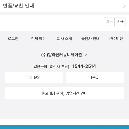
운 마음으로 오늘도 군만두처럼 책을 씹는다. 그래봤자 아직 '청소년
상태에서는 공공의 권위도 타인에 대한 존중도 사라지며, 개인들이
반품/교환 안내
이 읽는', '쉽게 보는', '3일만에 독파하는' 따위의 타이틀이 붙은 마르
제멋대로 살면서 날마다 갖가지 악행을 저지르게 되었다. 급기야 그
크스 입문서나 읽고 있는 처지지만, 나가기만 해, 아주 다 쓸어버린다
들은 어떤 훌륭한 사람의 제안에 따라, 혹은 그러한 남용에 질려서 다
니까, 너희들의 목숨은 앞으로 14년 355일 남았어, 유언장을 써 놓
시 군주정으로 회귀하였다. 그리고 다시 처음부터 사태가 진행되었
는 게 좋을 거다, 이 천하의 악당들아! 이것이 바로, 중2병 말기 증상
다.'민주주의는 굉장히 복잡하고 역동적인 체제다. 그렇기 때문에 군
로그인
전체 메뉴
회사 소개
출판사 안내
PC 버전
중 하나인, '용사로서의 각성' 입니다. 이런, 이 정도면 완치까지 꽤 시
주정, 과두정과 달리 이 체제는 쉽게 붕괴될 수 있다. 나폴레옹 3세가
간이 필요하겠어요. 환자분, 육식 줄이시구요. 술 담배 하지 마시구요.
그러하며 나치의 히틀러가 그러하다. 이 둘은 민중의 지지에 의해 독
(주)알라딘커뮤니케이션
제발 정신 똑바로 차리시구요, 이 험한 세상에. 170907-170916
재권력을 손에 쥐었다. 마키아벨리가 위 문단에서 지적한 것처럼 자
총 43권 문학 12권 1. 힘 빼기의 기술: 다 읽었다고 해서 바로
1544-2514
일반문의 (발신자 부담)
유를 감당하지 못한 인민은 그 자유를 남용하게 되며 개인만 존재할
힘 빼고 살 수 있는 것은 아니지만, 숨 쉬는 것만 해도 힘에 부치는 이
뿐 공동체를 스스로 붕괴시킨다. 그 결과 강력한 지도자를 원하는 모
1:1 문의
FAQ
놈의 세상에서, 힘 빼고 살자는 말 자체가 조금이나마 힘이 된다. 2.
순적인 모습을 보인다. 이미 우리는 그러한 모습을 보았다. 그 지도자
은유의 힘: 학술서와 평론집 사이의 어느 지점에 있는 책이다. 나는 장
중고매장 위치, 영업시간 안내
는 엄밀히 말하면 그 아버지의 대리인 격이지만. 다행이라면 아버지
석주가 너무 좋아서 항상 좋게 읽느라 잘 인식을 못하고 있었는데, 아
보다 한참 못한, 아니 일반인보다도 못한 모습에 그 아버지의 신화까
무래도 다독도 병이지. 너무 넓고 때로는 너무 깊은데, 넓이와 깊이가
지 침몰시켰다는 것이다. 현재 그 잔존세력은 더 이상 박정희를 호출
시너지를 일으키기보다 따로 노는 경향이 보인다. 한쪽에 엄청 넓은
하지 않는다.지금은 어떠할까? 대통령은 만능이 아니며 어디까지나
운동장을 만들고, 다른 쪽에 샘이 깊은 우물을 팠는데, 그 사이 거리가
시민 중 하나로 전체 시민의 뜻에 따라 최고 지도자로서 권력을 행사