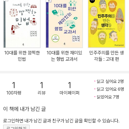
주의란 많은 사상가와 정치가가 몇 천 년 동안 꿈꾸고 논쟁하는 과정
에서 발전하고 변화한 결과물이다. 물론 지금도 진행형이다. 정리된
몇 개의 개념이나 간단한 요약, 짤막한 인용문을 통해 이해한 민주주
의는 오해에 머물기 쉽다. 그렇다고 방대할 뿐만 아니라 어려운 고전
을 다 읽기도 쉽지 않다. 이런 문제에 착안하여 현직 교사가 대표적인
정치 사상가의 저작에서 가장 핵심이 되는 부분을 발췌해서 엮었다.
교과서에서 차용한 개념의 전후 맥락이 생생하게 살아 있기에, 고전
10대를 위한 깜찍한
10대를 위한 재미있
민주주의를 만든 생
을 읽는 맛과 더불어 민주주의의 흐름을 꿰는 재미를 느낄 수 있다. 고
민법
는 형법 교과서
각들 : 고대 편
대 편에서는 페리클레스, 플라톤, 아리스토텔레스, 키케로, 아우구스
티누스 등 서양의 고대 민주주의의 씨앗을 뿌린 사상가들의 생각과
공자, 맹자 등 동양 민본주의의 뿌리가 된 사상가들의 생각을 만난다.
읽고 싶어요 2명
1
1
1
근현대 편에서는 마키아벨리, 홉스, 로크, 루소 등 근대 민주주의를 연
읽고 있어요 6명
100자평
리뷰
마이페이퍼
사상가들의 생각과 토크빌, 밀, 마르크스, 아렌트 등 근대 이후 민주주
읽었어요 7명
의의 발전에 중요한 아이디어를 제공한 사상가들의 생각을 만난다.
이 책에 내가 남긴 글
민주주의 교육을 새롭게 시작하다 ― 현장 교사의 정치교육 노하우가
로그인하면 내가 남긴 글과 친구가 남긴 글을 확인할 수 있습니다.
오롯이 담겨 있다 민주주의는 무엇이고, 어떻게 만들어져 왔는가? 민
로그인하기