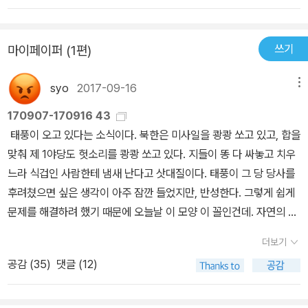
그것이며 동양의 전제군주들이 다 자신들을 하늘의 자손, 천손이라
부른 것도 그러하다. 일본 같은 경우 2차 세계대전 패망 이전까지도
쓰기
마이페이퍼 (1편)
천황을 신의 후예로 신토라는 종교의 중심으로 삼았다. 오늘날에도
사이비 종교에 휩쓸리는 사람들을 보면 초월적인 존재라는 것은 여전
syo
2017-09-16
메뉴
히 우리 관념에 막강한 영향을 주는 모양이다.그러나 근대 과학이 형
성되고 르네상스 시기를 거치면서 신은 통치권을 정당화시키는 자리
170907-170916 43
에서 내려와야 했다. 자유와 평등에 대한 인간의 열망은 니체의 표현
태풍이 오고 있다는 소식이다. 북한은 미사일을 쾅쾅 쏘고 있고, 합을
처럼 신을 죽이기 시작한 것이다. 물론 그럼에도 불구하고 신이 온전
맞춰 제 1야당도 헛소리를 쾅쾅 쏘고 있다. 지들이 똥 다 싸놓고 치우
히 퇴장한 건 아니었지만, 단순히 신이 부여했다는 설명만으로는 통
느라 식겁인 사람한테 냄새 난다고 삿대질이다. 태풍이 그 당 당사를
치권을 정당화시킬 수 없었다. 여기서 근대 계몽사상이 태동하게 되
후려쳤으면 싶은 생각이 아주 잠깐 들었지만, 반성한다. 그렇게 쉽게
고 마키아벨리, 홉스, 로크, 루소 등 계몽사상가들이 등장하게 된다.
문제를 해결하려 했기 때문에 오늘날 이 모양 이 꼴인건데. 자연의 힘
홉스의 경우 왕권을 정당화시키려는 의도에서 리바이어던이란 책을
을 빌려서 해결할 일이 아니다. 인간의 손으로 매듭지어야 할 문제다.
더보기
펴낸 거지만 그 메세지는 오늘날 민주주의하고도 맞닿아 있다. '군주
정말 문제다. 문제를 해결하는 인간이 되고 싶다는 목표를 세우고 책
정과 그 체제로부터 받은 폐해에 대한 기억이 여전히 생생한지라 가
공감 (
35
)
댓글 (12)
을 열심히 읽기 시작했다. 10일 지났다. 앞으로, 14년 355일만 더 읽
두정을 전복시킨 자들은 군주정의 재수립 대신 민주정에 주의를 돌렸
고, 세상에 나갈까 한다. 나가기만 해, 아주 다 쓸어버릴 거야, 호기로
다. 그러나 오래지 않아 그 체제는 자유의 남용에 이르게 되었다. 이