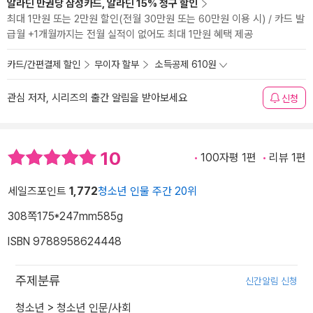
알라딘 만권당 삼성카드, 알라딘 15% 청구 할인
최대 1만원 또는 2만원 할인(전월 30만원 또는 60만원 이용 시) / 카드 발
급월 +1개월까지는 전월 실적이 없어도 최대 1만원 혜택 제공
카드/간편결제 할인
무이자 할부
소득공제 610원
관심 저자, 시리즈의 출간 알림을 받아보세요
신청
10
100자평 1편
리뷰 1편
세일즈포인트
1,772
청소년 인물 주간 20위
308쪽
175*247mm
585g
ISBN 9788958624448
주제분류
신간알림 신청
청소년
>
청소년 인문/사회