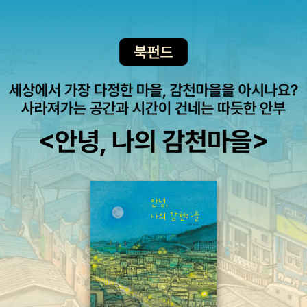
42.195km인거라, 운동장에서 하루 종일 신나게 볼 차느라 목 마른
하는 것 뿐이다. 오늘날 우리는 정부만 있을 뿐 예전에 있던 작은 공동
아이들은 이제 물 한 모금 마시기 위해 결연한 표정으로 축구화를 벗
체들을 모두 잃었다. 시민단체는 시민을 상대한다기보단 정부를 상대
고 마라톤화의 끈을 질끈 묶는다...... 아, 은유의 힘을 읽어 놓고, 겨우
하는 데 더 집중하는 거 같다. 정부권력에 찬성하든 반대하든 중심에
이런 개똥같은 은유밖에 못하다니. 3. 우린 아무 관계도 아니에요: 부
는 정부만 오롯이 있을 뿐이다. 이제 풀뿌리 정치란 말은 화제가 되지
질없는 것들은 정말로 부질없지만, 때로는 부질없는 눈으로 보고, 부
도 못한다. 이런 상황에서 다시 한 번 강력한 지도자를 원하지 않으리
질없는 입으로 말하기 때문에 부질없는 것이기도 하다. 그래서 그런
란 보장이 어디에 있을까.'이처럼 중앙 권력에 지나치게 의존하도록
죄없이 부질없는 것들에 '부질'을 한 번 더해 본다. 부질없는 것들의
길들여진 사람들에게 때때로 그 권력의 대표자를 선출하라고 불러내
이면에 그림자처럼 작은 '부질'이 생긴다. 그걸로 부질없는 것이 부질
어 본들 무슨 소용이 있겠는가. 자치 습관을 완전히 포기한 사람들이
있는 것이 되지는 않지만, 가끔 그 그림자 안에 들어 우리는 조그마한
그들의 통치자를 적절히 선출할 수 있으리라고는 도저히 생각할 수
사탕을 아껴 먹듯이 삶의 의미를 한번씩 핥아보곤 하는 것이겠다. 4.
없다. 그리고 비굴할 정도로 복종만 일삼는 국민이 선거를 통해 자유
나는 어디서 살았으며 무엇을 위해 살았는가: 소로의 여러 글들 가운
롭고 지혜로우며 정력적인 정부를 만들 수 있다는 것도 어처구니없는
데 명문장들을 뽑아와 일정 기준으로 배치한 책이다. 최소한 나에게
생각이다.'오늘날 우리의 모습 아닐까. 지방자치제가 시행되고 있다
는 소로의 글로 이런 책을 만드는 것이 의미가 없는 게, 월든만 해도
하나 자립률이 저조한 대다수의 지방자치단체는 중앙 정부의 교부금
첫 문장부터 마지막 문장까지 다 명문장이라 한 문장 뺄라치면 갈비
에 의존할 수 밖에 없고 굴종 또는 타협할 수 밖에 없다. 게다가 사람
뼈를 빼는 기분이라..... 5. 아바나의 시민들: 카메라엔 카메라의 일이,
들은 자기 지역의 이야기보다는 중앙정치에서 어떤 일이 벌어지고 있
눈에는 눈의 일이 있다. 두 개의 렌즈는 때로는 서로 돕고 떄로는 다투
는지에 더 관심이 많다. 그만큼 지방이 중앙에 예속되어 있다는 이야