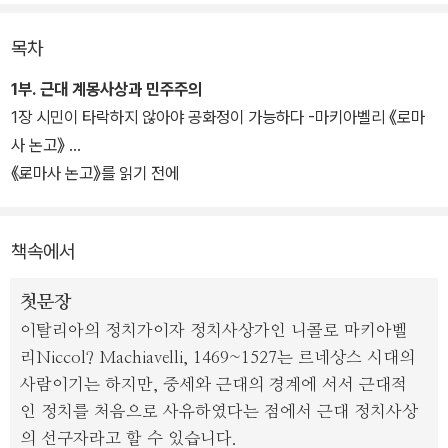
제공한 사상가들의 생각을 만난다.
목차
해당 사상가의 저작에서 민주주의 사상과 관련하여 눈여겨봐야 할 중
요한 대목들을 놓치지 않고 발췌하여 보여 줌과 동시에 발췌하지 않
1부. 근대 계몽사상과 민주주의
은 대목은 어떤 이야기를 담고 있는지 간략히 요약함으로써 해당 사
1장 시민이 타락하지 않아야 공화정이 가능하다 -마키아벨리 《로마
상가의 저작 전체를 일별할 수 있도록 고려하였다. 또 주요 대목들을
사 논고》
이해하는 데 필요한 해설을 원문 중간중간에 넣었다.
《로마사 논고》를 읽기 전에
현직 교사가 대표적인 정치 사상가의 저작에서 가장 핵심이 되는 부
책속에서
분을 발췌해서 엮은 책이다. 교과서에서 차용한 개념의 전후 맥락이
생생하게 살아 있기에, 고전을 읽는 맛과 더불어 민주주의의 흐름을
첫문장
꿰는 재미를 느낄 수 있다.
이탈리아의 정치가이자 정치사상가인 니콜로 마키아벨
리Niccol? Machiavelli, 1469~1527는 르네상스 시대의
사람이기는 하지만, 중세와 근대의 경계에 서서 근대적
인 정치를 처음으로 사유하였다는 점에서 근대 정치사상
의 선구자라고 할 수 있습니다.