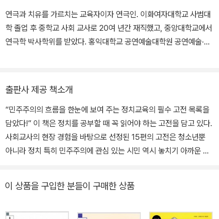
연극과 치유를 가르치는 교육자이자 연극인. 이화여자대학교 사범대
학 졸업 후 중학교 사회 교사로 20여 년간 재직했고, 중앙대학교에서
연극학 박사학위를 받았다. 홍익대학교 공연예술대학원 공연예술·뮤
지컬 전공 교수로 교육연극과 연극교육을 강의 중이며 서울시 50+
인생학교 부학장을 맡고 있다. 교육연극을 활용한 프로그램 개발·워
크숍·특강·상담을 하며 초중고 학생과 교사를 직접 만나 진로, 과학×
출판사 제공 책소개
인문학, 환경 등 다양한 주제의 통합예술교육을 한다. 고등학교 교과
“민주주의의 흐름을 한눈에 보여 주는 정치교육의 필수 고전 목록을
서 《연극》 《교과서로 연극하자》 《민주주의를 만든 생각들》을 썼다.
담았다!” 이 책은 정치를 공부할 때 꼭 읽어야 하는 고전을 담고 있다.
사회교사의 현장 경험을 바탕으로 선정된 15편의 고전은 청소년뿐
아니라 정치 특히 민주주의에 관심 있는 시민 역시 놓치기 아까운 목
록이다. 페리클레스와 공자, 마키아벨리, 홉스와 로크와 루소, 마르크
스와 아렌트를 만나는 동안, 우리 정치교육이 놓치고 있는 민주주의
이 상품을 구입한 분들이 구매한 상품
가 무엇이었는지 보이기 시작한다. 민주주의는 어느 한 사람, 한 시대
의 창안물이 아니다. 오늘날 일반적으로 채택된 정치체제로서의 민주