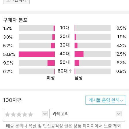
주주의의 가장 중요한 개념은 무엇인가? 우리가 추구해야 할 민주주
의는 어떤 모습인가? 이 질문들에 답하기 위해서는 수천 년 동안 많
은 사상가와 정치가들이 끊임없이 제기하고 대립하고 논쟁해 온 생각
구매자 분포
의 실타래들을 읽어 낼 수 있어야 한다. 그동안 학교에서 이루어지는
10대
0.5%
1.5%
정치교육은 이렇듯 논쟁을 통해, 심지어는 투쟁을 통해 형성된 민주
20대
1.9%
3.0%
주의의 개념을 고정된 정답, 이미 정리된 개념으로만 가르쳐 왔다. 민
30대
4.2%
5.2%
주주의의 근간이 되는 생각들이 어떤 사회?문화적 배경에서 형성되
40대
12.5%
53.8%
고, 어떤 쟁점들 속에 발전해 왔는지 구체적으로 사고할 기회가 주어
50대
6.3%
9.9%
지지 않은 것이다. 이에 살아 있는 민주주의 교육, 스스로 사고하는 정
60대
0.9%
0.2%
치교육을 위해 오랫동안 학교에서 정치교육을 해 온 교사들이 한 권
여성
남성
한 권 꼼꼼하게 읽고 토론하며 가장 중요한 정치사상 고전들을 가려
내어 핵심이 되는 대목을 충분히 발췌하고 친절한 설명을 덧붙였다.
엮은이들의 노력으로, 읽는 것만으로도 민주주의의 흐름을 파악할 수
100자평
게시물 운영 원칙
있는 필수 고전목록이 마련되었다. 이를 통해 인류 정치사에 눈뜬 학
생들은 자신이 어떠한 사회에서 살고 있으며 어떻게 살아야 하는지를
카테고리
고민하고 시민으로서의 자각을 일깨울 수 있을 것이다. 또한 생업에