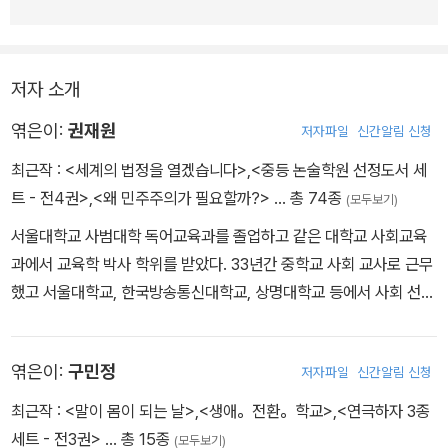
저자 소개
엮은이:
권재원
저자파일
신간알림 신청
최근작 :
<세계의 법정을 열겠습니다>
,
<중등 논술학원 선정도서 세
트 - 전4권>
,
<왜 민주주의가 필요할까?>
… 총 74종
(모두보기)
서울대학교 사범대학 독어교육과를 졸업하고 같은 대학교 사회교육
과에서 교육학 박사 학위를 받았다. 33년간 중학교 사회 교사로 근무
했고 서울대학교, 한국방송통신대학교, 상명대학교 등에서 사회 선생
님이 되려는 대학생들을 가르쳤다. 최근에는 경제 교육과 민주 시민
교육에 관심을 가지고 관련된 책을 쓰고 있다. 지은 책으로 『민주주의
엮은이:
구민정
저자파일
신간알림 신청
는 완벽하지 않다고요?』, 『21세기 택리지』, 『열다섯에 배워 평생 써
먹는 단단한 돈 공부』, 『별난 사회 선생님의 역사가 지리네요』 등이
최근작 :
<말이 몸이 되는 날>
,
<생애。전환。학교>
,
<연극하자 3종
있다.
세트 - 전3권>
… 총 15종
(모두보기)