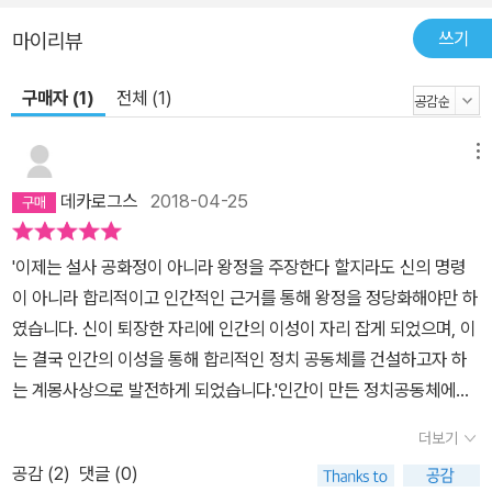
독자들을 위해 친절한 안내를 곳곳에서 하고 있다. 해당 사상가의 저
작에서 민주주의 사상과 관련하여 눈여겨봐야 할 중요한 대목들을 놓
쓰기
마이리뷰
치지 않고 발췌하여 보여 줌과 동시에 발췌하지 않은 대목은 어떤 이
야기를 담고 있는지 간략히 요약함으로써 해당 사상가의 저작 전체를
구매자 (1)
전체 (1)
일별할 수 있도록 고려하였다. 또 주요 대목들을 이해하는 데 필요한
해설을 원문 중간중간에 넣음으로써 독자들은 누군가와 함께 강독을
메뉴
하듯 책을 읽어 갈 수 있다. 더불어 사상가 개인의 생애는 물론 그 사
데카로그스
2018-04-25
상이 싹틀 수밖에 없었던 시대적 배경을 자세히 살피고, 이 사상이 전
파된 흔적이나 후대에 미친 영향력을 입체적으로 조망해 줌으로써 고
'이제는 설사 공화정이 아니라 왕정을 주장한다 할지라도 신의 명령
전 원문 밖의 정보도 충실히 제공하고 있다. 이처럼 이 책은 고전 원문
이 아니라 합리적이고 인간적인 근거를 통해 왕정을 정당화해야만 하
을 직접 읽으며 민주주의 사상을 제대로 이해하려는 독자들을 위한
였습니다. 신이 퇴장한 자리에 인간의 이성이 자리 잡게 되었으며, 이
충실한 정치사상 입문서이다.
는 결국 인간의 이성을 통해 합리적인 정치 공동체를 건설하고자 하
는 계몽사상으로 발전하게 되었습니다.'인간이 만든 정치공동체에서
지배자들은 어떤 식으로든 자신의 통치권을 정당화해야 한다. 과거
더보기
통치자들은 어떤 정치체제든 자신의 통치권을 정당화하기 위하여 신
공감 (
2
)
댓글 (0)
이나 하늘 같은 초월적인 존재들을 끌어들였다. 서양의 왕권신수설이