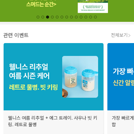
관련 이벤트
전체보기
웰니스 여름 리추얼 + 에그 트레이. 사우나 빗 키
가장 빠르게
링. 레트로 물병
합