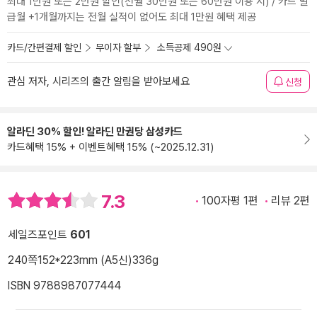
최대 1만원 또는 2만원 할인(전월 30만원 또는 60만원 이용 시) / 카드 발
급월 +1개월까지는 전월 실적이 없어도 최대 1만원 혜택 제공
카드/간편결제 할인
무이자 할부
소득공제 490원
관심 저자, 시리즈의 출간 알림을 받아보세요
신청
알라딘 30% 할인! 알라딘 만권당 삼성카드
카드혜택 15% + 이벤트혜택 15% (~2025.12.31)
7.3
100자평 1편
리뷰 2편
세일즈포인트
601
240쪽
152*223mm (A5신)
336g
ISBN 9788987077444