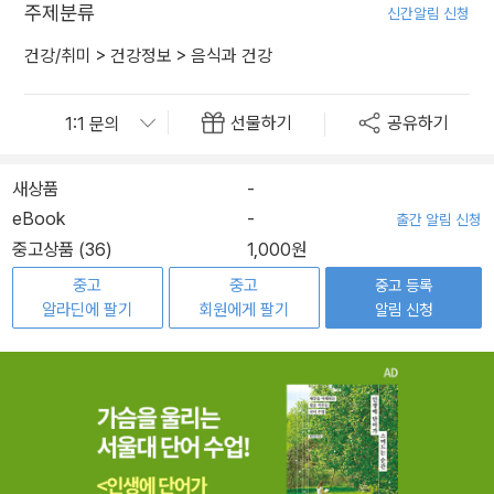
주제분류
신간알림 신청
건강/취미
>
건강정보
>
음식과 건강
선물하기
공유하기
새상품
-
eBook
-
출간 알림 신청
중고상품 (36)
1,000원
중고
중고
중고 등록
알라딘에 팔기
회원에게 팔기
알림 신청