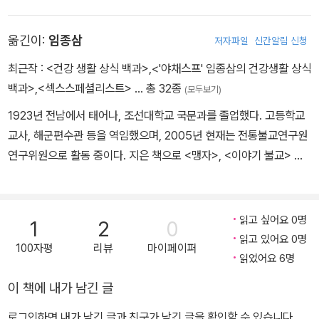
옮긴이:
임종삼
저자파일
신간알림 신청
최근작 :
<건강 생활 상식 백과>
,
<'야채스프' 임종삼의 건강생활 상식
백과>
,
<섹스스페셜리스트>
… 총 32종
(모두보기)
1923년 전남에서 태어나, 조선대학교 국문과를 졸업했다. 고등학교
교사, 해군편수관 등을 역임했으며, 2005년 현재는 전통불교연구원
연구위원으로 활동 중이다. 지은 책으로 <맹자>, <이야기 불교> 등
이, 옮긴 책으로 <삼국지 경영학>, <스트레스 해소법>, <중년의 건
강관리>, <즉효 건강지압법> 등이 있다.
읽고 싶어요 0명
1
2
0
읽고 있어요 0명
100자평
리뷰
마이페이퍼
읽었어요 6명
이 책에 내가 남긴 글
로그인하면 내가 남긴 글과 친구가 남긴 글을 확인할 수 있습니다.