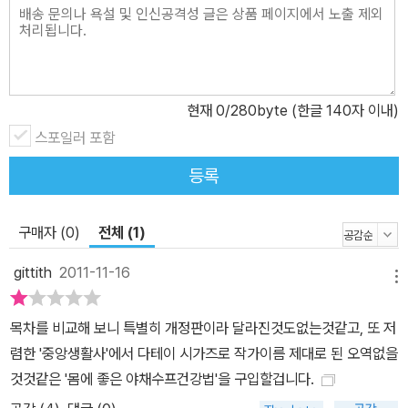
현재
0
/280byte (한글 140자 이내)
스포일러 포함
등록
구매자 (0)
전체 (1)
gittith
2011-11-16
메뉴
목차를 비교해 보니 특별히 개정판이라 달라진것도없는것같고, 또 저
렴한 '중앙생활사'에서 다테이 시가즈로 작가이름 제대로 된 오역없을
것것같은 '몸에 좋은 야채수프건강법'을 구입할겁니다.