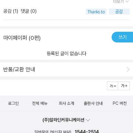
더보기
몇가지 실험을 해 보았다. 일부내용은 조금 수정이 필요하나, 기본적
공감 (
1
)
댓글 (0)
으로 야채스프는 획기적인 보약이라는 것을 새삼 체험 하고 있다.특
히, 고혈압과 당뇨에 시달리는 노인들에겐 필수보약으로 강권하다시
피 하며 만들어 드시도록 하고 있고, 이를 실천한 주변 사람들은 한결
쓰기
마이페이퍼 (0편)
같이 보다 더 건강해진 모습으로 오늘도 열심히 야체스프와 현미차
를 만들어 드시고 있다. 보름전에는 무청 시래기를 얻어다가 서리 맞
등록된 글이 없습니다
히고, 얼리고 하면서 씻어서 그늘에 널어 말리고 있다오늘도 베란다
에는 표고버섯이 해바라기를 하며 비타민 D를 생성하며 말라가고 있
반품/교환 안내
고.. 이책을 읽는 사람은 제임스 전의 '생명의 야채스프'란 책도 구하
여 읽어 보시기를 권한다.
로그인
전체 메뉴
회사 소개
출판사 안내
PC 버전
(주)알라딘커뮤니케이션
1544-2514
일반문의 (발신자 부담)