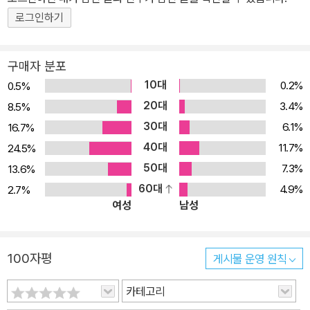
로그인하기
구매자 분포
10대
0.2%
0.5%
20대
3.4%
8.5%
30대
6.1%
16.7%
40대
11.7%
24.5%
50대
7.3%
13.6%
60대
4.9%
2.7%
여성
남성
100자평
게시물 운영 원칙
카테고리