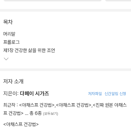
목차
머리말
프롤로그
제1장 건강한 삶을 위한 조언
저자 소개
지은이:
다페이 시가즈
저자파일
신간알림 신청
최근작 :
<야채스프 건강법>
,
<야채스프 건강법>
,
<진짜 원본 야채스
프 건강법>
… 총 6종
(모두보기)
<야채스프 건강법>