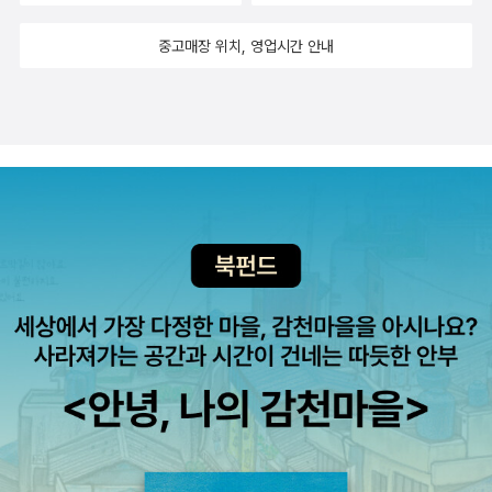
여름 내내 스나이더는 매주 목요일마다 주트의 집을 방문해 대화를
중고매장 위치, 영업시간 안내
나누고 이를 녹음해 녹취한 뒤 주트가 생각한 방식에 따라 9개의 장
으로 편집했다. 스나이더와 나눈 일련의 대화에서 주트는 오로지 자
신의 정신과 기억을 나침반 삼아 20세기라는 거대한 대륙을 탐험하
며 그 지적, 정치적 지형도를 읽어 내고, 자신의 지적 좌표를 정치적
지식인의 역할과 역사가라는 직업에 비추어 자전적 이야기로 풀어냈
다. 그런 면에서는 회고록 <기억의 집>(열린책들, 2010)과도 같이
읽어볼 만하다. 1916년생으로 '현존하는 최고의 중동학자'로 꼽히는
버나드 루이스이 책은 <100년의 기록>(시공사, 2015)이다(우리 나
이로는 말 그대로 100세다!). 중동학자 버나드 루이스가 100년 동안
의 자기 삶과 업적, 그리고 중동 역사를 돌아보며 쓴 책이다. 버나드
루이스는 자신의 어린 시절 이야기로 책의 포문을 연다. 자신의 성장
과정과 함께, 역사학자의 삶으로 들어서게 된 계기, 영국인으로서 왜
중동의 역사를 연구하는지, 또 역사를 연구하면서 직면한 학문적 고
민과 논쟁에 대해서 솔직하게 풀어놓았다. 뿐만 아니라 제2차 세계대
전 참전 당시의 에피소드, 터키와 이집트의 대통령, 요르단의 국왕 등