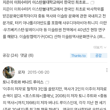
지은이 이희수터키 이스탄불대학교에서 한국인 최초로...
지은이 이희수터키 이스탄불대학교에서 한국인 최초로 박사학위를
받은문화인류학자이자 중동 역사와 이슬람 문화에 관한 국내최고 전
문가로, 터키 아나톨리아반도를 포함해 사우디아라비아·튀니지 ·이란
·우즈베키스탄·말레이시아 등 이슬람권 전역에서 40년간 현장 연구
를 해왔다. 이슬람협력기구(OIC) 산하 이슬람역사문화연구소 (IRCI
CA) 연구원, 튀니지 사회경제연구소(CERES) 연구원, 한국중동학
더보기
회장 겸 한국이슬람학회장, 한양대학교 도서관장·박물관장·문화재연
공감 (
24
)
댓글 (6)
구소장· 세계지역문화연구소장, 외교부 정책자문위원회 아프리카중
동분과 위원장, 중앙아시아학술연구소 (IICAS) 학술위원 등을 지냈
다. 지금은 한양대학교 문화인류학과 명예교수, 성공회대학교 석좌교
로쟈
2015-06-20
메뉴
수와 이슬람문화연구소 소장으로 있으며, 서양 중심의 보편적 역사관
토니 주트와 버나드 루이스
을 넘어 인류문명의 뿌리인 오리엔트-중동 지역의 역사와 그 토양에
'이주의 저자'로 철학자 3인을 골랐지만, 역사가 2인의 이주의 저자로
서 발아한 이슬람 문명을 조망하고 연구하는 데 매진하고 있다.《이희
손색이 없다. <포스트워>(플래닛, 2008)의 저자 토니 주트와 <중동
수의 이슬람》, 《세상을 바꾼 이슬람》, 《터키사 100》,《터키 박물관
의 역사>(까치,1998)의 저자 버나드 루이스인데, 각각 지난 한 세기
산책》, 《헤이트》(공저), 《한국어-터키어사전》(공저) 등 80여 권을
(주로 20세기)를 회고한 책을 펴냈다. 영국의 역사학자로 유럽사가