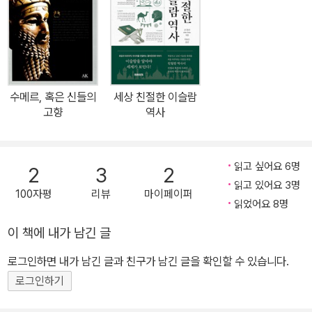
m)』, 『중동의 인종과 노예 제도(Race and Slavery in the Middle
East)』, 『문화 갈등(Cultures in Conflict)』 등이 있다. 그의 저술은
대부분 아랍어, 페르시아어, 터키어, 인도네시아어, 한국어 등 20개
이상의 언어로 번역되었다. 2018년 102세를 일기로 타계했다.
수메르, 혹은 신들의
세상 친절한 이슬람
고향
역사
읽고 싶어요 6명
2
3
2
읽고 있어요 3명
100자평
리뷰
마이페이퍼
읽었어요 8명
이 책에 내가 남긴 글
로그인하면 내가 남긴 글과 친구가 남긴 글을 확인할 수 있습니다.
로그인하기