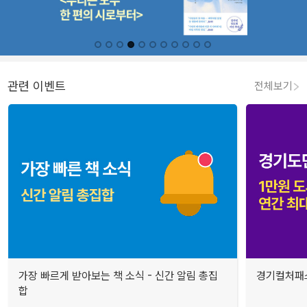
관련 이벤트
전체보기
가장 빠르게 받아보는 책 소식 - 신간 알림 총집
경기컬처패스
합