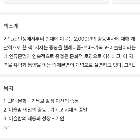
책소개
기독교 탄생에서부터 현대에 이르는 2,000년의 중동역사에 대해 개
괄적으로 쓴 책. 저자는 중동을 헬레니즘-로마-기독교-이슬람이라는
네 인류문명이 연속적으로 중첩된 문화적 토양으로 이해하고, 이 지
역을 유럽과 동양을 잇는 중계문명의 개념으로 설명하고 있다. 그리
고 더 나아가 이슬람 세계를 아랍인과 페르시아인, 터키인들에 의해
서 개척된 국제적, 다민족적, 다종족적, 초대륙적 성격으로 규정하면
목차
서, 인류역사, 특히 유럽 역사에 끼친 공헌을 강조한다.
1. 고대 문화 - 기독교 발생 이전의 중동
저자는 금세기 최고의 현존하는 중동학자이다. 동서를 넘나드는 해박
2. 이슬람 이전의 중동 : 기독교 시대의 종말
한 지식과 문화 전반에 관한 깊은 통찰력으로 그는 중동의 역사와 문
3. 이슬람의 태동과 성장 - 기원
화를 거침 없이 이 책에서 톺아보고 있다. 더욱이 그는 중동의 역사를
지배 엘리트 중심의 가진 자의 기록이 아닌, 사회의 기층에 면면히 흐