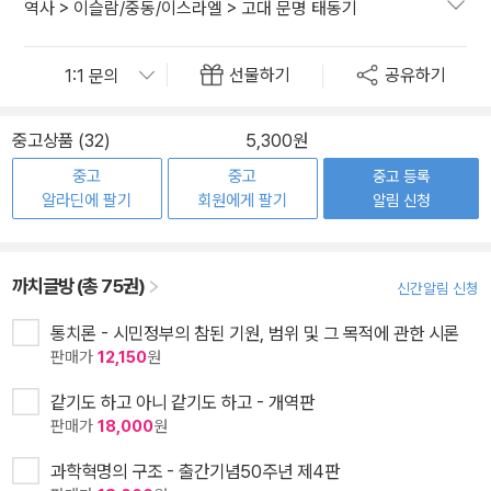
역사
>
이슬람/중동/이스라엘
>
고대 문명 태동기
선물하기
공유하기
중고상품 (32)
5,300원
중고
중고
중고 등록
알라딘에 팔기
회원에게 팔기
알림 신청
까치글방 (총 75권)
신간알림 신청
통치론 - 시민정부의 참된 기원, 범위 및 그 목적에 관한 시론
판매가
12,150
원
같기도 하고 아니 같기도 하고 - 개역판
판매가
18,000
원
과학혁명의 구조 - 출간기념50주년 제4판