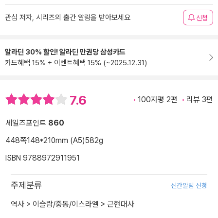
관심 저자, 시리즈의 출간 알림을 받아보세요
신청
알라딘 30% 할인! 알라딘 만권당 삼성카드
카드혜택 15% + 이벤트혜택 15% (~2025.12.31)
7.6
100자평 2편
리뷰 3편
세일즈포인트
860
448쪽
148*210mm (A5)
582g
ISBN 9788972911951
주제분류
신간알림 신청
역사
>
이슬람/중동/이스라엘
>
근현대사