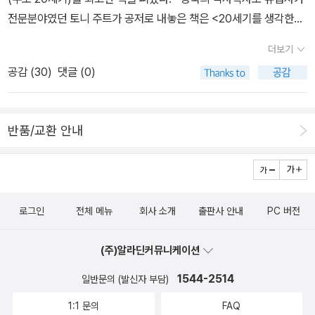
쓰고, 《중동의 역사》, 《금의 역사》,《문명의 대화》 등 10여 권을 우리
전문분야였던 토니 주트가 공저로 내놓은 책은 <20세기를 생각한다
말로 옮겼다. 지은 책 중《이슬람과 한국문화》는 아랍어, 터키어, 이란
>(열린책들, 2015)다. '잃어버린 20세기에 대한 성찰'을 주제로 한
어로 번역 출간되어 한국과 이슬람 세계의 교류를 밝히는 저술로 평
더보기
<재평가>(열린책들, 2014)와 짝이 될 만한 책. 1948년생인 주트
가받았으며, 페르시아 왕자와 신라 공주의 사랑 이야기가 담긴 고대
공감 (
30
)
댓글 (0)
는 비교적 젊은 나이에 루게릭병으로 2010년 세상을 떠났는데, 투병
페르시아 서사시 《쿠쉬나메》를 발굴해 우리말로 옮겨 국내에 소개했
중에 티머시 스나이더에게서 공저를 제안받고서 함께 진행한 결과물
다.역시 다 읽은 책은 하나도 없다. 소유욕ㅠ
이다. '전후 유럽에 관한 최고의 역사서'로 평가받는 <포스트워>의 저
반품/교환 안내
자이자 사회 참여 지식인으로 널리 알려진 토니 주트와 전도유망한
젊은 역사학자 티머시 스나이더가 20세기 서구 정치사상에 대해 나
눈 긴 대담의 기록이다. 이 책은 '역사이자 전기이며 윤리학 논문'이
다. 19세기 말부터 21세기 초까지 자유주의자, 사회주의자, 공산주의
로그인
전체 메뉴
회사 소개
출판사 안내
PC 버전
자, 민족주의자, 파시스트 지식인들이 이해한 권력과 정의를 주제로
한 서구 근대 정치 사상사, 제2차 세계 대전과 홀로코스트라는 격변
(주)알라딘커뮤니케이션
이 일어난 직후 20세기 중반 런던에서 동유럽 유대인의 후손으로 태
어난 역사가 토니 주트의 지적 전기, 그리고 20세기 정치사상의 한계
1544-2514
일반문의 (발신자 부담)
와 도덕적 실패에 대한 윤리학적 사색, 이 세 가지 이야기가 교직되어
1:1 문의
FAQ
있다. 책이 만들어진 과정도 이야깃거리다. 2009년 정초부터 봄,