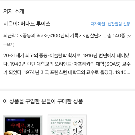
르는 일반 대중의 삶의 궤적으로 인식했다. 따라서 이 책은 종래의 정
저자 소개
치사나 왕조사 중심의 역사기술이 아닌, 사회-경제사나 문화의 심층
적 흐름에 보다 많은 관심과 노력을 기울인 저술로 평가받고 있다.
지은이:
버나드 루이스
저자파일
신간알림 신청
최근작 :
<중동의 역사>
,
<100년의 기록>
,
<암살단>
… 총 140종
(모
두보기)
20-21세기 최고의 중동-이슬람학 학자로, 1916년 런던에서 태어났
다. 1949년 런던 대학교의 오리엔트-아프리카학 대학(SOAS) 교수
가 되었다. 1974년 미국 프린스턴 대학교의 교수로 옮겼다. 1940년
첫 저술을 발표한 이래 수많은 중동-이슬람학 관련 서적을 출간했다.
대표 저술로는 『이슬람 1400년(The World of Islam)』, 『아랍인의
역사(The Arabs in History)』, 『근대 터키의 성장(The Emergen
이 상품을 구입한 분들이 구매한 상품
ce of Modern Turkey)』, 『이스탄불과 오스만 제국 문명(Istanbul
and the Civilization of the Ottoman Empire)』, 『암살단(The A
ssassins)』, 『무슬림의 유럽 발견사(The Muslim Discovery of E
urope)』, 『이슬람의 정치 언어(The Political Language of Isla