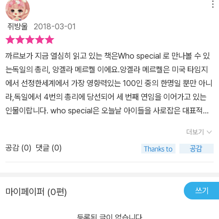
켈의 정치적 업적 뿐 아니라 성공리더쉽까지 자세하게 만나볼수 있어
지도력과 행적은 하나같이 의심을 받는 이즈음...너무도 비교되는 앙
메뉴
라고 생각이 들때가 많습니다 중간마다 통합지식 플러스2제2차 세계
가지고 대비하기 위해 정보를 찾아나섭니다. 민주변혁의 전당대회를
서 좋은 만화위인전 WHO? special 시리즈도 다 소장하고 싶어집니
겔라 메르켈의 거침없는 행보에한없이 부러울 수밖에 없는 안타까운
대전과 독일 대해 기습과 공격대해 설명 명시가 되어서 저희 아들 민
보러 간 앙겔라는 통일 독일의 시대를 위해 자신도 당과 함께 하기로
쥐방울
2018-03-01
다.
현실!통합지식 플러스를 통해 앙겔라 총리뿐아니라 독일에 관련된 시
기가 아직은어린지만 좀더 크면 잘 이해하기가 쉽겠죠 역시 woh?
결심하고 그의 유능하고 신속한 일처리 능력을 인정받아 민주변혁의
대적 흐름과 문화적 요소를 학습할 수 있어 말그대로 통합 지식을 쌓
다산 어린이 책들 뭔가가 다른 느낌이 들고초등 전학년 다볼수 있도
대변인으로 정치에 입문하게 됩니다. 개인의 삶을 추구하는 것보다
까르보가 지금 열심히 읽고 있는 책은Who special 로 만나볼 수 있
을 수 있었답니다,.바로 이 부분때문에 여타의 학습만화와 Who시리
록 만화 형식처럼 대해서 나와서 좋네요 따분지 않고 지루한 부분 전
가치 있는 일이라 생각한 민주변혁 대변인의 일을 시작으로 불과 한
는독일의 총리, 앙겔라 메르켈 이에요.앙겔라 메르켈은 미국 타임지
즈는 격이 다른 책으로엄마입장에서 적극 추천하는 것이구요. 책 뒷
혀없더라구요 엄마가 볼때두 마찬겠지만요관광객들이 모르는길도 가
달 전만 해도 평범한 연구원이었던 그는 정치에 뛰어들게 되지만, 19
에서 선정한세계에서 가장 영향력있는 100인 중의 한명일 뿐만 아니
부분 '어린이 생각마당'은 독후활동으로 손색이 없는데책을 읽은 친구
르쳐주고 앙겔라 메르켈 에게 요즘 아이들 달리 옷도 화려하고 자유
90년 동독의 마지막 선거에 승리할 것이라는 자신감과 달리 패배의
라,독일에서 4번의 총리에 당선되어 세 번째 연임을 이어가고 있는
들의 멋진 꿈을 향해 나아갈 수 있게 도와줄 진로 탐색의 장이 펼쳐진
국가에서 사는 아이라도 칭찬해주고 대체 무슨 의미 일까? 더국므햇
좌절에 빠지게 되지요. ​ 앙겔라는 민주변혁의 참패 후 뜻밖에 정부 요
인물이랍니다. who special은 오늘날 아이들을 사로잡은 대표적인
답니다.학습만화로써 재미있고진로탐색등의 논술대비용으로 활용할
던 앙겔라 메르켈 모습이였답니다 그래서 궁금한것을 더 참지 못하고
직에 진출한 기회를 얻게 되고 정부 부대변인의 자격으로 내각회의를
인물들의 이야기를 다루는 책으로스포츠, 연예인 등 아이들이 친숙하
수있어앙겔라를 통한 문제인지및 나아가 내 꿈의 확장 영역을 글로
더보기
책을 통해서 공부라도 하는것 일까요 목사 아이들다 합격 보류 이였
지켜보게 되지요. 서독의 주도로 2 + 4 조약이 체결된 후 통일은 급
게 여기는 분야에서 성공한 인물들의이야기를 만나볼 수 있는 책이랍
써볼 수 있는자신감을 심어줄 장이 펼쳐졌답니다.아는만큼 보인다고
고 그래서 앙겔라 메르켈는 목사 딸이라고 숨겨고 그냥 러시아어 전
물살을 띄게 되고 독일 통일을 발표하는 그 역사적인 순간 앙겔라 메
공감 (
0
)
댓글 (0)
니다. 김연아, 류현진, 유재석 등 우리 나라의 유명인들 뿐만 아니라리
앞으로 신문을 통해 접하게 될 독일총리 앙겔라 메르켈을보면울 필립
국 경시대회 참여하게 되었다 그때 당시에 학생들은 긴장대고 떨려는
르켈이 있게 됩니다. 독일 전체를 대상으로 한 선거가 시작되고 서독
오넬 메시, 우사인볼트 등의 외국인물들도 만나볼 수 있고,문재인, 손
군 아는체 좀 하겠지요?
모습들 엿볼수가 있군요앙겔라는 자기가 좋아하는 비틀즈의 노래 불
이 주도한 통일이었고 동독 지역에도 서독 출신의 정치인이 후보로
석희, 노무현, 김대중, 박종철,이한열 등 열사들과 대통령 등다양한 인
렀고 당시 영어는 전국의 언어라고 금기시 되고 있었다 그래서 부모
나오기 시작하자 동독을 아는 사람이 동독에서 당선되어야 한다는 생
쓰기
마이페이퍼 (0편)
물들을 만나볼 수 있는 책인데요.다른나라의 정치인인 앙겔라 메르켈
님들께서 탄원서 제출하고 학생들에게 조사를 하고 가벼운 징계 이였
각으로 앙겔라는 동독의 슈트랄쥔트를겐그림멘 선거구에 출마하고
도 who special에서 만나볼 수 있답니다.앙겔라 메르켈은 개인적으
다고 합니다학부모님들의 노력 덕분에 말이죠 그때에도 뜻을 굽혀지
당선되어 의원이 되고 그를 눈여겨 본 독일의 헬무트 콜 총리에 의해
등록된 글이 없습니다