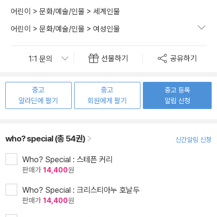
어린이
>
문화/예술/인물
>
세계인물
어린이
>
문화/예술/인물
>
여성인물
선물하기
공유하기
중고
중고
중고 등록
알라딘에 팔기
회원에게 팔기
알림 신청
who? special (총 54권)
신간알림 신청
Who? Special : 스테픈 커리
판매가
14,400
원
Who? Special : 크리스티아누 호날두
판매가
14,400
원