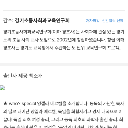
감수:
경기초등사회과교육연구회
저자파일
신간알림 신청
경기초등사회과교육연구회(이하 경초사)는 사회과에 관심 있는 경기
도의 초등 사회 교사 모임으로 2002년에 창립하였습니다. 창립 이해
경초사는 경기도 교육청에서 주관하는 도 단위 교육연구회 프로젝트
에 참여하여 다양한 연구 성과를 내었습니다. 「3학년 경기도 지역화
학습을 위한 DB자료 분석(2002)」「6학년 역사 학습 자료 개발(200
6)」「4학년 개념 학습 자료 개발(2008)」「소수자 중심의 다문화 학습
출판사 제공 책소개
자료 개발(2009)」등의 프로젝트를 진행하였습니다. 앞으로도 경초
사는 현장 중심의 교실 수업 개선과 교사들의 사회과 전문성 향상을
위해 다양한 활동을 추진할 예정입니다.
★ who? special 앙겔라 메르켈을 소개합니다. 동독의 가난한 목사
의 딸로 태어난 앙겔라 메르켈, 독일을 화합시키고 경제 대국으로 이
끌다! 독일 최초 여성 총리, 그리고 동독 최초의 과학자 출신 총리. 최
초라는 수식이 붙은 이 여성은, ‘독일의 마거릿 대처’라 불리는 현 독