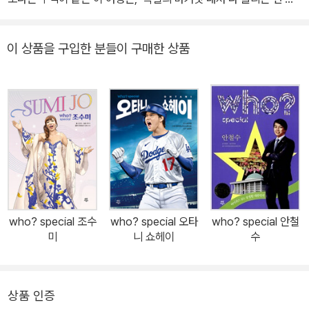
일 총리 앙겔라 메르켈입니다. 총리직을 네 번째 연임하며 독일 국민
들의 선택을 받은 앙겔라는 유럽에서 가장 영향력 있는 인물로 꼽히
이 상품을 구입한 분들이 구매한 상품
며, ‘메르켈리즘’이라 불리는 특유의 포용 정책으로 유럽을 변화시켰
습니다. 동독과 서독의 이념 차이 제2차 세계 대전으로 동독과 서독
으로 분열된 독일. 앙겔라는 서독에서 태어났지만 목사인 아버지의
사역 때문에 동독으로 이주를 했습니다. 당시 동독은 공산주의였기
때문에 종교는 물론 여러 사회 활동에 제약이 있었습니다. 하지만 서
독에 있는 친척들과의 교류로 주체적인 의식을 가질 수 있었고, 이에
공산주의를 비판하며 자신이 옳다고 생각하는 일을 과감히 행해 판단
력과 결단력, 그리고 독립심을 기를 수 있었습니다. 세계에서 가장 영
향력 있는 여성 앙겔라는 2005년부터 현재까지 연이어 총리를 역임
who? special 조수
who? special 오타
who? special 안철
하며 독일을 넘어 세계적으로 영향력을 끼치고 있습니다. 단축 노동
미
니 쇼헤이
수
프로그램으로 여유있는 삶과 일자리 창출을 동시에 얻어냈고, 막대한
방사능 피해를 줄이기 위해 탈원전 선포, 내전으로 인한 난민 수용, 그
리고 성향이 달라 대립하던 정당을 한데 아우르는 대연정을 통해 국
상품 인증
회의원들이 한마음으로 나라를 이끌며 독일의 안과 밖을 성장시킬 수