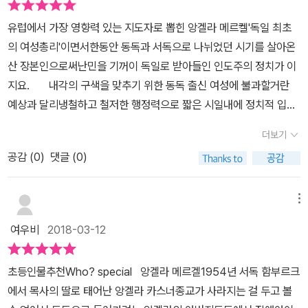
동독으로 이주하게 됩니다. 공산주의 사회로 종교를 인정하지 않는
유럽에서 가장 영향력 있는 지도자로 뽑힌 앙겔라 메르켈'독일 최초
동독에서의 카스너의 사역은 늘 어려움에 부딪히고 장애아들이 다니
의 여성총리'이면서한동안 동독과 서독으로 나뉘었던 시기를 살아온
던 학교가 폐교되자 장애아들을 교회가 돌보게 되면서 카스너의 교회
산 장본인으로써난민을 기꺼이 독일로 받아들인 인도주의 정치가 이
는 장애아들로 가득차게 되지요. 카스너는 설교를 하고, 장애들이 스
지요. 내각의 구색을 맞추기 위한 동독 출신 여성에 불과할거란
스로 자립할 수 있도록 다양한 수업을 시작하고, 수업이 끝난 장애아
예상과 달리냉철하고 철저한 행정력으로 짧은 시일내에 정치적 입지
들은 부모님들이 데려러 오기 전까지 교회에서 놀면서 앙겔라는 그런
를 굳히게 되요.책 표지 그림에 나와있는 캐쥬얼한 그녀의 모습은실
아이들 사이에서 자연스럽게 어울리게 됩니다. 장애인들과 자연스럽
더보기
질 정치와 외교를 표방하는 그녀의 신념을 한 번에 보여주는 듯합니
게 어울리는 분위기에서 자란 앙겔라는 사람에 대한 편견과 차별의
공감 (
0
)
댓글 (0)
다.물론 평화의 상징인 비둘기또한난민이나 위안부 문제를 조속히 해
시선을 자신도 모르는 사이에 걷어 내게 됩니다. ​ 동독 정부 정책에 방
결하길 바라는 그녀의 평화주의적 이념을 나타내기도 한 것 같기도하
해가 되지 않도록 사회주의 안에서 사역을 하는 카스너에게 비판이
구요. 앙겔라의 아버지 카스너는 서독 목사였으나동독의 크리트
메뉴
따르고 목회일에 매진하느라 집에 들어오는 일이 점점 줄어든 카스너
초프에서 사역을 하기위해 거주지를 옮겨요. 공산주의 동독 정부의
는 앙겔라에게 점점 엄격해집니다. 아버지의 정을 그리워하는 앙겔라
여우비
2018-03-12
방해로 복음을 전하기 어려웠지만 장애인을 돌보는 아버지를 따라자
에게 어머니는 대화를 자주 나누며 안정을 찾도록 도와주고 점차 앙
연스레 그들과 어울리게 되고 이것은 훗날 그녀의 차별없는 정치노선
겔라는 부모님께 의지하지 않고 혼자서 무엇이든 척척 해내는 독립적
초등인물추천Who? special 앙겔라 메르겔1954년 서독 함부르크
의 밑거름이 됩니다. 친척들은 거의 서독에 있었기에 앙겔라는 서독
인 성향을 띠게 되지요. ​ 동독과 서독 국경을 넘는 일은 어려웠지만 편
에서 목사의 딸로 태어난 앙겔라 카스너종교가 사라지는 걸 두고 볼
의 문화를 자연스럽게 맛보고주체적인 의식으로 공산주의를 비판하
지 교류는 할 수 있었기에 어머니는 앙겔라를 위해 서독에 있는 친정