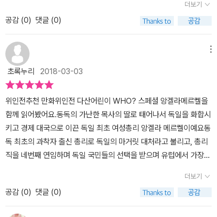
든 앙겔라청렴하고 최선을 다하던 앙겔라는 2005년 독일 최초의 여
더보기
옷은 관심 밖이고일반 아파트에 살면서 집무가 끝나고 집으로 돌아가
겔라 메르켈는 아버지 목사 였기 때문에 교회를 다녀고 께서 거기서
심이 남달랐던 앙겔라는 어느 새 친구들을 이끌어가는 리더십을 갖추
성 총리가 되었어요3번의 총리를 하면서 역사를 왜곡하는 일본에게
는 길에 도엔 슈퍼마켓에 들러 장을 보며다른 사람들과 똑같이 줄을
공감 (
0
)
댓글 (0)
만나는 친구나 언니들 편견과 허물없이 대해 주었다 비록 장애자 갖
고 있었고, 우리만의 추억이 담긴 행사를 친구들과 함께 만들려는 시
따끔하게 질책도 서슴치 않게 하는 앙겔라정말 멋진 여성인것 같아요
서서 차례를 기다렸다가 계산을 하는소탈함을 보여주기에독일 사람
고 있어도 말이죠 민기가 그때 뭔가가 다른 느낌이 들었다 저도 작년
도는 정부 정책에 반하는 일로 지적되어 강력한 처벌을 받을 위기에
자신의 신념을 믿고 자신이 생각한 것을 밀어붙이면서 정직하게 최선
들은 그녀를 사랑하고2005년부터 현재까지 4번 연이어 총리직을
3학년 민기네반 친구중 동언이가 다리가 불편한 장애자 이였지만 함
처하지만 부모님들의 탄원서 제출로 가벼운 징계로 넘어가게 됩니다.
메뉴
을 다해 노력하는 모습우리나라에도 필요한 정치인 상인 것 같아요W
수행하고 있으며독일을 넘어 유럽의 지도자로 인정받고 있습니
께 했던 친구라서 좋았다고 하면 기억를 하더라구요~~앙겔라 메르
카를 마르크스 대학 물리학과에 진학한 앙겔라는 1975년 서독과의
ho의 좋은 점은 책을 읽고나서 어린이 생각마당을 풀어볼수 있다는
초록누리
2018-03-03
다. 앙겔라는 주체성과 결단력, 열린 마음과 소탈함으로 평범한 생활
켈 아버지가 목사 였기 때문에 항상 바쁘고 어린 자식들 함께 같이 놀
모든 관계를 끊어버리겠다는 동독 정부의 발표에 학생 시위에도 참여
거에요책을 읽는 거에 그치지 않고그 속에서 위인들의 생각을 한번도
과 위대한 정치지도력으로사랑받고 있는 인물로10가지 성공 리더십
아주지를못했어요 그래서 엄마는 동생들 과 같이 놀면 된다고 말씀하
하지만 시위가 진압을 당하고 실패하자 결국 동독의 사회에 순응하는
정리하고 나에게 적용시켜볼수 있는 것위인을 통해 나의 진로를 생각
위인전추천 만화위인전 다산어린이 WHO? 스페셜 앙겔라메르켈을
을 가지고 있답니다.1.원하는 것은 건력이 아니라 '성공'2.견실한 교
셨고 앙겔라 메르켈는 아빠를 기다려는 모습 볼때마다 엄마는 속상한
길을 택하게 되지요. ​ 23세의 나이에 결혼한 앙겔라는 4년만에 이혼
해 볼수 있는 기회는 마련해 줘서아이에게도 부모에게도 참 좋은 책
함께 읽어봤어요.동독의 가난한 목사의 딸로 태어나서 독일을 화합시
육의 힘3. 자신이 속한 곳에서 최고가 되어라4. 강력한 여성 네트워
마음이여 겠죠 저도 보니까 알수가 있네요~~ 앙켈라 메르켈는 늘 혼
하고 동독 학술아카데미 산하 물리화학연구소에서 일하게 됩니다. 12
이네요여성으로서 부러우면서도 저런 정치인을 둔 독일이 참 부럽다
키고 경제 대국으로 이끈 독일 최초 여성총리 앙겔라 메르켈이예요동
크를 이용하라5. 자연과학으로 생각하라6. 남정들을 읽어라7. 위험
자있다고 생각이였다 엄마는 언제나 혼자서 할수 있다는게 믿음 간
년 동안 연구에 매진하여 선임연구원이 된 앙겔라는 고르바초프의 페
는어수선한 요즘 우리나라 정치계에 저런 정치인이 있으면 참 좋겠다
독 최초의 과착자 출신 총리로 독일의 마거릿 대처라고 불리고, 총리
을 최소화시켜라8. 갈등 사이에 다리를 놓아라9. 해적 정신10. 치밀
다고 하였다 그래서 부모님에게 의지 하지 않고 동생들과 함께 해썬
레스토로이카 정책에 따른 변화에 동독과 서독사이에 1986년 문화
늘 모든 의견을 듣고 수렴하고 포용하고 적용하는 앙겔라멋쟁이 아줌
직을 네번째 연임하며 독일 국민들의 선택을 받으며 유럽에서 가장
하게 계획하고 행동하라앙겔라 자신의 철저한 정치적 신념의 요소들
앙켈라 메르켈 모습를 엿볼수가 있었다 자기도 어린것 같은데 혼자서
협정이 체결되고 동독 곳곳에서 서독과의 통일을 촉구하는 시위가 일
마 같아요 ^^
영향력있는 인물로 꼽힌답니다.여성 위인으로서 우리와 같은 분단국
이 아닌가 생각됩니다. Who? Special 앙겔라 메르켈 편은우리나
스스로 하던 모습이 민기하고 똑같다 민기도 7살때 혼자서심부름하
어나자 동독의 지도자 크렌츠는 서독 방문을 조만간 자유롭게 하겠다
더보기
가였던 독일의 총리 앙겔라 메르켈의 스토리는 제니에게도 넘 흥미
라와 같은 분단 국가였다가 세계강국으로 다시 성장한 독일 총리의
고 또한 8살때 머리자르고 손톱과 발톱 혼자서 다 자르고 했으니까
는 성명을 발표하고 동독인들은 서독과의 교류를 막고 있던 베를린
공감 (
0
)
댓글 (0)
있는 내용이었던것 같아요.만화위인전이라서 더욱 흡입력있는 WH
발전된 정치관을간접적으로 경험해 볼 수 있는 좋은 책이었습니다.작
스스로 한일들 많이 생겼다고 좋아했다 뿐만아니라 종이 분리수거 와
장벽을 부수기 시작하는 변화에도 들뜨지 않고 여전히 신중했지만 폴
O? special 앙겔라 메르켈 넘 재미있었어요.독일 총리 앙겔라 메르
년 겨울 촛불집회의 승리로 우리나라의 정권은 바뀌고 전대통령들의
음식쓰레기 까지 가끔씩 엄마 힘들다고 도와주고 했어요 멋진 어린이
란드에서도 관심을 가지는 독일의 통일에 대하여 통일 독일에 관심을