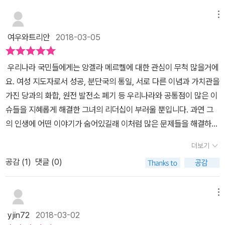
메뉴
여우와트리안
2018-03-05
우리나라 국민들에게는 앙겔라 메르켈에 대한 관심이 무척 많을거에
요. 여성 지도자로서 성공, 분단국의 통일, 서로 다른 이념과 가치관을
가진 당과의 화합, 원전 발전소 폐기 등 우리나라와 공통점이 많은 이
슈들을 지혜롭게 해결한 그녀의 리더십이 부러울 뿐입니다. 과연 그
의 인생에 어떤 이야기가 숨어있길래 이처럼 많은 문제들을 해결하고
2006년부터 2017년까지 12년동안 포브스지가 선정한 세계에서 가
더보기
장 영향력 있는 여성 1위에 11번이나 선정되었는지 아이와 함께 살펴
공감 (
1
)
댓글 (0)
보는 시간을 가져봅니다. 독일은 되고 우리나라는 안되는 이유가 무
엇일지요?​ 1954년 서독 함부르크의 작은 마을에서 목사인 카스너와
헤를린트 사이에 태어난 앙겔라는 제2차 세계 대전 이후 승전국인 미
메뉴
국, 영국, 프랑스, 소련에 의해 동, 서독으로 나뉜 후 동독에서 종교가
yjin72
2018-03-02
사라지는 것을 보고만 있을수 없었던 목회자인 아버지 카스너와 함께