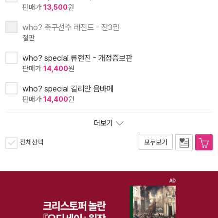
판매가
13,500
원
who? 축구선수 레전드 - 전3권
절판
who? special 류현진 - 개정증보판
판매가
14,400
원
who? special 킬리안 음바페
판매가
14,400
원
더보기
전체선택
모두보기