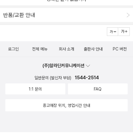
로, 지금까지의 who special에서 소개한 인물들 중가장 좋았던 것
않는 모습를 볼수있는 앙겔라 이였답니다~~앙겔라 메르켈는 여성
여성 청소년 장관에 임명되지요. 앙겔라는 여성 청소년부 기강을 잡
같아요^^ 목사님이었던 앙겔라의 아버지는 동독 사람들에게 복음을
몸으로 힘든 부분도 있겠죠 그래도 열심히 노력한 결과부터 훌륭한
고 낙태 문제, 취업에 있어 양성평등법, 3세 이상의 유치원 교육 보장,
반품/교환 안내
전하기 위해서독에서 동독으로 건너가셔서 목회 사역을 하셨는데요.
독일총리 된것 모습보니까 저희 아들 민기도 열심히 해야겠다는 생각
청소년 보호법, 여성실업 등 많은 문제를 해결하며 일약 정치권의 샛
장애인들을 교회에서 돌보았답니다.그 덕분에 장애인들과 자연스럽
의지가 강하게 느껴졌다고 하던데요~~ 4번째 총리에 당선되어 셋번
별로 떠오릅니다. 1994년 환경부 장관이 된 앙겔라는 2주간의 난상
게 어울리는 분위기에서 자란 앙겔라는사람에 대한 편견과 차별의 시
째으로 이어 간다고 하니까요여기서 이부분에 가장마음에 와닿고 좋
토론 끝에 유엔 기후 정상 회의에서 온실가스를 줄여야 한다는 베를
선을 자신도 모르는 사이에 걷어내면서 자랄 수 있었다고 하네요.청
네요 마지막 연표 앙겔라 메르켈 대해서 나오고 한눈에 볼수있게 해
린 협약을 채택하고 이 일로 자신의 능력을 보여주며 정치적 입지를
로그인
전체 메뉴
회사 소개
출판사 안내
PC 버전
소년기에는 강대국 소련의 위상을 받아들이고 동경하며 살았지만프
주고 하니까많은 도움이 되겠다고 좋아하던데요 가난한 어린시절을
다지게 됩니다. 당 사무총장까지 올라간 앙겔라는 자신의 은인인 콜
라하의 봄 사태를 보며 사회주의 국가의 부조리를 깨닫게 되었고,동
보내고 했지만 비록 여성의 몸으로훌륭한 독일 총리 되었다고 하니까
비자금 비리를 옹호하지 않고 비판하며 옳고 그름의 문제를 단호히
(주)알라딘커뮤니케이션
독인이었지만 마음 속에는 사회주의 부조리와 자유에 대한 갈망을 키
좋고 결혼 남편 성의 따라가고 이혼 4년만에 그때부터 뭔가를해야겠
하고 그의 행동은 독일 국민의 시각을 바꾸어 2004년 4월 기민당의
웠던 앙겔라는 서독과의 모든 관계를 끊어버리겠다는 동독 정부의 발
1544-2514
일반문의 (발신자 부담)
다는 결심히 쓴것 같기도 해요 다른책들 다 만나고 싶은 정도으로 다
당수가 되고 2005년 9월 독일 총선에서 승리하며 독일 최초 여성 총
표에 반대하며시위에 참여하기도 했답니다.소련의 지도자 고르바초
가 좋은책 이였답니다
리에 오릅니다. 야당을 포용하는 대연정으로 총리직을 시작하고 16
1:1 문의
FAQ
프가 당선된 후, 동독과 서독 사이에 교류가 싹트게 되면서지금껏 동
개의 장관직 중 6개를 야당에 맡기며 국론을 통일하지요. 2008년 미
독과 서독의 교류를 막던 베를린 장벽이 부숴지기 시작했는데요.마침
중고매장 위치, 영업시간 안내
국에서 시작된 세계 금융 위기에 앙겔라는 유럽 금융 위기를 타파하
내 '하나의 독일'을 외치던 독일인들에게통일이 실현되게 되었답니다.
기 위한 회의를 주도하고 독일을 유로존의 리더로 만듭니다. 2011년
지구상에 유일한 분단국가인 남한과 북한.....우리나라도 동독과 서독
일본 후쿠시마 쓰나미에 의한 원자력 발전소 방사능 유출 사고에 원
처럼 지금 현재 나뉘어져 있기에독일의 통일이 남일같이 느껴지지 않
자력 발전을 옹호하던 그는 원자력 발전소를 폐쇄할 것을 선언하고