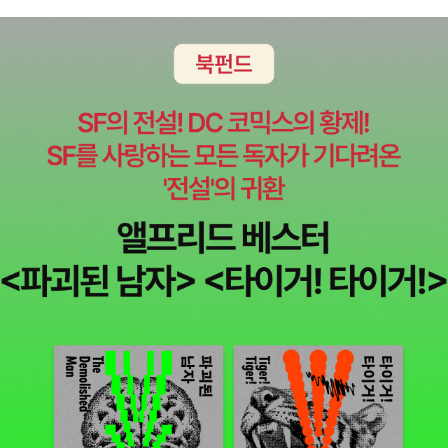
더라구요.동독과 서독이 통일하게 되면서누구보다도 동독의 사정을
슈퍼마켓에서 물건을 사고 줄을 서서 계산하는 등 누구보다 친근한
잘 알고 있던 앙겔라는본격적으로 정치에 입문하게 되었답니다.환경
이웃이기도 한 그는 독일인들의 사랑을 받으며 연거푸 세 번 총리에
부 장관으로 유엔기구 정상회의를 성공적으로 주도하기도 하고,첫 동
당선되지요. 또한 2015년 3월, 일본을 방문해 일본의 역사 왜곡에 대
독 출신 총리이자 첫 여성총리가 되기도 하는 등지금까지 독일의 총
해 따금하게 질책하는 올바른 역사관을 보여주기도 하지요. ​여야를
리직을 수행하고 있는데요.일본 후쿠시마에서 발생한 쓰나미와 그로
구분하지 않고 좋은 정책은 모두 수용하며, 안전을 위해 자신이 옹호
인한 원자력 발전소 파괴를 보고탈원전을 선언하기도 했답니다.원전
하던 의견도 내려놓고 원전​을 모두 없애겠다고 약속하며, 지난 과거
은 원래 앙겔라가 지지했던 건데안전을 위해 자신의 생각을 바꾸고1
의 잘못에 대해 진심으로 사과하라고 일본을 꾸짖는 올바른 역사관을
7개의 원전 중 8개의 원전의 완전 폐쇄를 결정했다고 하네요.일본에
지닌 앙겔라의 일생을 살펴보며 오늘 국민을 대변한다고 말만 앞세우
가서 일본 수상 아베와의 공동 질의응답 중위안부 문제에 대한 질문
는 정치인들이 한번쯤은 앙겔라의 일생을 통해 반성과 새로운 다짐을
을 받고 일본 정부의 진심 어린 사과와위안부 문제의 우선 해결이 있
해봐야하지 않을까하는 마음이 생기는군요. 우리 아이에게도 항상 나
어야 한다고 말해아베를 당황시키기도 했던 앙겔라 메르켈.같은 2차
만이 옳고 남은 다른게 아닌 틀리다고 하는 생각을 가지지 않고 모든
세계대전의 패전국이지만서로 다른 역사 인식의 차이를 알 수 있고,
것에 유연한 대처를 하는 사고를 하도록 가르치고 싶네요. 그의 일생
진심으로 자신들의 죄를 사죄하고 역사를 바르게 바라보는앙겔라의
을 따라가보면서 오늘날 우리나라가 대처한 여러가지 어려운 문제가
역사관도 높이 되새겨 볼 만 하네요.who special에는 앙겔라 메르켈
풀기 어려운 문제가 아니라 풀려고 노력하지 않아서가 아닐까 하는
에 대한 이야기 뿐만 아니라통합지식 플러스 부분을 통해제2차 세계
마음이 드는 현실이 슬퍼집니다.
대전과 독일, 유럽연합, 국제기구,앙겔라의 정치 업적 등도 알 수 있는