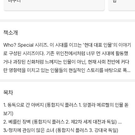
바구니
합
책소개
Who? Special 시리즈. 이 시대를 이끄는 ‘현대 대표 인물’의 이야기
로 구성된 시리즈이다. 기존 위인전에서처럼 너무 먼 시대에 활동했
거나 과장된 신화처럼 느껴지는 인물이 아닌, 현재 사회 전반에 커다
란 영향력을 미치고 있는 인물들의 현실적인 스토리를 바탕으로 폭넓
은 공감대를 형성하게 된다. 이 책에서는 ‘독일의 마거릿 대처’라 불리
는 현 독일 총리 앙겔라 메르켈을 다룬다.
목차
각 ‘통합지식 플러스’ 코너에서는 앙겔라 메르켈의 인물 돋보기, 제2
1. 동독으로 간 아버지 (통합지식 플러스 1. 앙겔라 메르켈의 인물 돋
차 세계 대전과 독일에 대한 설명, 유럽 연합의 역사, 그리고 국제 기
보기)
구 등 다양한 지식을 사진 자료와 그림을 활용해 알려 준다. 도서 맨
2. 베를린 장벽 (통합지식 플러스 2. 제2차 세계 대전과 독일)
끝의 ‘어린이 생각 마당’ 코너에서는 독후 활동, 논술 활동, 진로 활동
3. 정치에 관심이 많은 소녀 (통합지식 플러스 3. 강대국 독일)