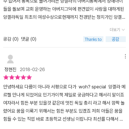
수 없어서 동독으로 들어가려는 앙겔라의 아버지동독에서 장애아이
며,자신이 옳다고 생각하는 일을 과감히 실행하는 행동을 합니
에 편지를 보내며 교류를 했어요. 앙겔라는 외할머니가 보낸 서독식
들을 돌보며 교회 운영하는 아버지그덕에 편견없이 사람을 대하게된
다. 특히 앙겔라는 러시아어를 완벽히 구사해 소련에 대한 애정을
옷을 자랑스럽게 입고 다니고 아버지의 정을 모르고 자란 대신 독립
앙겔라독일 최초의 여성수상으로현재까지 전경받는 정치가인 앙겔라
가지고 있었지만,프라하의 봄 사태이후 이론과 실제가 다른 소련을
심을 무한히 키운 덕에 방학이 되면 무엇을 할지 혼자 계획하고 혼자
메르켈동독과 서독의 관계가 악화되면서 목회자 일이 힘들어지자사
비판하게 되고스스로 상황을 파악후 결단을 내리는 주체성을 굳건히
더보기
실행에 옮기곤 했어요. 열세 살의 앙겔라는 혼자 동베를린에 있는 할
람들은 아버지를 비난하게 되고 그 상황이 힘든 앙겔라아버지가 항상
하지요. 대학 시절 동독 정부의 폐쇄적 공산주의 정책에 실망해 시위
머니를 만나러 가고, 매일 혼자 외출을 하며 베를린을 혼자서 구석구
공감 (
0
)
댓글 (0)
혼자서도 잘 할수 있는 아이라 믿고 있다는 엄마의 말에 안정을 찾은
에 참여하지만보이지 않는 장벽의 현실을 받아들이고평범한 물리학
석 탐사하듯이 돌아다녔어요. 러시아어 경시대회에 참가하기 위해 아
앙겔라 부모의 믿는다는 말 한마디가 아이에게 얼마나 큰 영향을 주
자로 생활을 하다가동서독의 관계 개선즈음 통일 독일을 위해 자기가
버지의 직업을 숨긴 앙겔라는 동독 대표로 선발되어 소련의 모스크바
는지 다시 한번 느끼게 해주네요대학을 가기위해 러시아어 전국경시
메뉴
나서야 함을 깨닫고정치로 뛰어 들지요. 통일 독일을 준비하기위
에서 열리는 러시아어 대회에 참가하고 강대국 소련의 위상을 받아들
대회에서 우승을 하게 되고대회가 열린 소련을 보면서 사회주의 국가
해 동독과 서독을 모두 잘 아는 자신의 역할이 꼭 필요하다 믿고자신
정현진
2018-02-26
이고 동경하게 되지만 체코 프라하에서의 대규모 시위를 진압하는 소
를 동경하게 되는데체코의 자유를 요구하는 대규모시위를 소련이 사
이 정치에 나서야 할때임을 주저하지 않는 그녀는1989년에 기민당
련의 모습을 보며 사회주의 국가의 맹주였던 소련이 자신의 뜻에 반
살하고 진압하는 걸 보면서 자유를 갈망하게 되어요결혼을 하고 동독
입당, 본격적으로 정치에 입문합니다. 앙겔라는 어릴 때부터 사역하
안녕하세요 다름이 아니라 서평으로 다가 woh? special 앙겔라 메
하면 무차별적으로 사람을 죽일 수도 있다는 걸 깨닫게 됩니다. 동독
물리화학연구소에서 일하던 앙겔라1989년 11월 9일 베를린 장벽이
신 아버지의 영향덕에열린 마음을 갖게되고자신과 반대 성향인 야당
르켈 만나게 되었어요 민기가이책 제일로 궁금하다고 해서리 말이죠
인이지만 누구보다 자유롭게 살았던 앙겔라의 마음 속에 사회주의 부
무너지고 통일에 대한 열망이 커지면서 당의 대변인으로 일하게 된
에도 좋은 정책이 있다면 기꺼이 받아들이고 추진합니다.반면 정치
여자라서 힘든 부분 있을것 같은데 멋진 독일 총리 라고 해서 깜짝 놀
조리와 자유에 대한 갈망이 동시에 싹트게 되지요. ​ 고등학교 졸업
앙겔라우연히 정부 부대변인이 된 앙겔라​동독이 서독에 합병되면서
경력이 짧다는 이유만으로 업무 태만과 남을 헐뜯는 직원은 가차없
렸어요 꿈을 이룩기 위해서는 힘든 부분도 있겠죠 저희 아들은 꿈을
반, 베트남 전쟁이 한창이던 시기, 베트남 인민들에게 힘이 될 수 있는
동독을 잘 하는 정치인이 직접되어열심히 발벗고 뛰는 앙겔라맡은 일
이 해임 하는단호함을 보입니다. 수십 년째 같은 단발머리
힘들 수 있는 직업 바로 초등학교 선생님 이랍니다 최선를 다해서 멋
문화 행사를 기획하라는 선생님의 말씀에 앙겔라는 문화 행사의 주제
에 최선을 다하고 여자라고 비난받고 놀리는 말들을 쏙 들어가게 만
와 낡은 옷을 수선하여 입고 공식석상에 나가는 그녀는사치도 모르고
진 선생님 되기 위해서는 다른 친구들 비해서 열심히 노력해야겠죠앙
가 마음에 들지 않았어요. 무엇이든 혼자 결정하고 계획하면서 독립