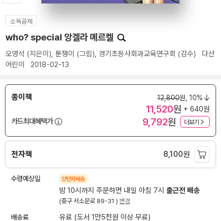
소득공제
who? special 앙겔라 메르켈
오영석
(지은이),
툰쟁이
(그림),
경기초등사회과교육연구회
(감수)
다산
어린이
2018-02-13
종이책
12,800
원,
10%
11,520
원
+ 640원
9,792
원
카드최대혜택가
더보기
전자책
8,100
원
수령예상일
양탄자배송
밤 10시까지 주문하면 내일 아침 7시
출근전 배송
(중구 서소문로 89-31 )
변경
배송료
유료 (도서 1만5천원 이상 무료)