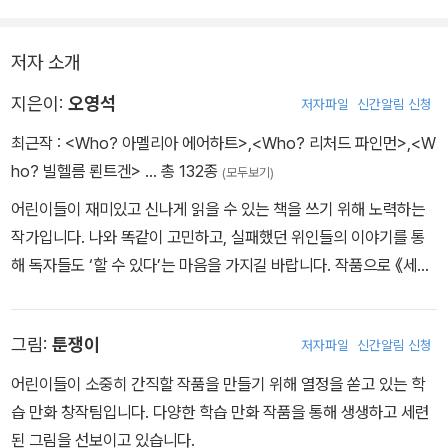
등의 활동을 통해 깊이 있는 독서가 가능하도록 돕는다.
저자 소개
지은이:
오영석
저자파일
신간알림 신청
최근작 :
<Who? 아멜리아 에어하트>
,
<Who? 리처드 파인먼>
,
<W
ho? 빌헬름 뢴트겐>
… 총 132종
(모두보기)
어린이들이 재미있고 신나게 읽을 수 있는 책을 쓰기 위해 노력하는
작가입니다. 나와 똑같이 고민하고, 실패했던 위인들의 이야기를 통
해 독자들도 ‘할 수 있다’는 마음을 가지길 바랍니다. 작품으로 《세계
사 한국사》, 《과학 교과 주제 탐구Q. 몸》, 《걸어서 세계 속으로 2. 일
본》 등이 있습니다.
그림:
툰쟁이
저자파일
신간알림 신청
어린이들이 소중히 간직할 작품을 만들기 위해 열정을 쏟고 있는 학
습 만화 창작팀입니다. 다양한 학습 만화 작품을 통해 생생하고 세련
된 그림을 선보이고 있습니다.