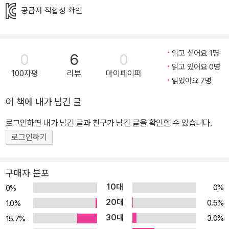
공급자 적합성 확인
있었답니다. 통합 지식 플러스와 생각 마당 각 ‘통합지식 플러스’ 코너
에서는 앙겔라 메르켈의 인물 돋보기, 제2차 세계 대전과 독일에 대
한 설명, 유럽 연합의 역사, 그리고 국제 기구 등 다양한 지식을 사진
읽고 싶어요 1명
0
6
0
자료와 그림을 활용해 알려 줍니다. 도서 맨 끝의 ‘어린이 생각 마당’
읽고 있어요 0명
코너에서는 독후 활동, 논술 활동, 진로 활동 등의 활동을 통해 깊이
100자평
리뷰
마이페이퍼
읽었어요 7명
있는 독서가 가능하도록 돕습니다.
이 책에 내가 남긴 글
로그인하면 내가 남긴 글과 친구가 남긴 글을 확인할 수 있습니다.
로그인하기
구매자 분포
10대
0%
0%
20대
0.5%
1.0%
30대
3.0%
15.7%